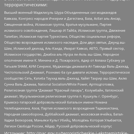
террористическими:
Высший военный Маджлисуль Шура Объединенных сил моджахедов
Кавказа, Конгресс народов Ичкерии и Дагестана, База, Асбат аль-Ансар,
Священная война, Исламская группа, Братья-мусульмане, Партия
исламского освобождения, Лашкар-И-Тайба, Исламская группа, Движение
Талибан, Исламская партия Туркестана, Общество социальных реформ,
Общество возрождения исламского наследия, Дом двух святых, Джунд аш-
Шам, Исламский джихад, Аль-Каида, Имарат Кавказ, АБТО, Правый сектор,
Исламское государство, Джабха аль-Нусра ли-Ахль аш-Шам, Народное
ополчение имени К. Минина и Д. Пожарского, Аджр от Аллаха Субхану уа
Тагьаля SHAM, АУМ Синрике, Муджахеды джамаата Ат-Тавхида Валь-Джихад,
Чистопольский Джамаат, Рохнамо ба суи давлати исломи, Террористическое
сообщество Сеть, Катиба Таухид валь-Джихад, Хайят Тахрир аш-Шам, Ахлю
Сунна Валь Джамаа, National Socialism/White Power, Артподготовка,
Религиозная группа “Джамаат “Красный пахарь”, Колумбайн, Хатлонский
джамаат, Мусульманская религиозная группа п. Кушкуль г. Оренбург,
Крымско-татарский добровольческий батальон имени Номана
Челебиджихана, Азов, Партия исламского возрождения Таджикистана,
Народная самооборона, Дуббайский джамаат, московская ячейка, Батал-
Хаджи Белхороев, Маньяки Культ Убийц, Молодёжь Которая Улыбается,
Легион Свобода России, Айдар, Русский добровольческий корпус
Источник:
http://nac.gov.ru/terroristicheskie-i-ekstremistskie-