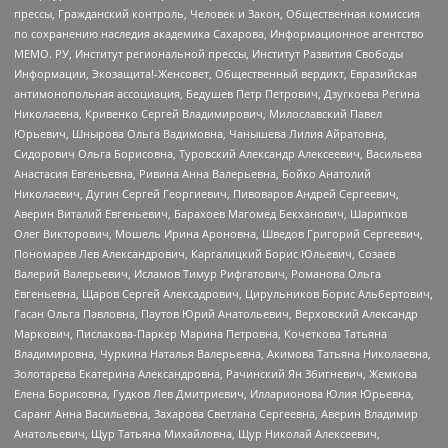
прессы, Гражданский контроль, Человек и Закон, Общественная комиссия
по сохранению наследия академика Сахарова, Информационное агентство
МЕМО. РУ, Институт региональной прессы, Институт Развития Свободы
Информации, Экозащита!-Женсовет, Общественный вердикт, Евразийская
антимонопольная ассоциация, Бедушев Петр Петрович, Дзугкоева Регина
Николаевна, Кривенко Сергей Владимирович, Милославский Павел
Юрьевич, Шнырова Ольга Вадимовна, Чанышева Лилия Айратовна,
Сидорович Ольга Борисовна, Туровский Александр Алексеевич, Васильева
Анастасия Евгеньевна, Ривина Анна Валерьевна, Бойко Анатолий
Николаевич, Дугин Сергей Георгиевич, Пивоваров Андрей Сергеевич,
Аверин Виталий Евгеньевич, Барахоев Магомед Бекханович, Шарипков
Олег Викторович, Мошель Ирина Ароновна, Шведов Григорий Сергеевич,
Пономарев Лев Александрович, Каргалицкий Борис Юльевич, Созаев
Валерий Валерьевич, Исламов Тимур Рифгатович, Романова Ольга
Евгеньевна, Щаров Сергей Алексадрович, Цирульников Борис Альбертович,
Гасан Ольга Павловна, Паутов Юрий Анатольевич, Верховский Александр
Маркович, Пислакова-Паркер Марина Петровна, Кочеткова Татьяна
Владимировна, Чуркина Наталья Валерьевна, Акимова Татьяна Николаевна,
Золотарева Екатерина Александровна, Рачинский Ян Збигневич, Жемкова
Елена Борисовна, Гудков Лев Дмитриевич, Илларионова Юлия Юрьевна,
Саранг Анна Васильевна, Захарова Светлана Сергеевна, Аверин Владимир
Анатольевич, Щур Татьяна Михайловна, Щур Николай Алексеевич,