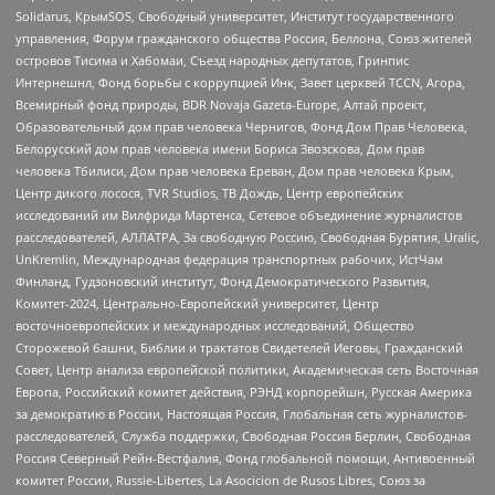
Solidarus, КрымSOS, Свободный университет, Институт государственного
управления, Форум гражданского общества Россия, Беллона, Союз жителей
островов Тисима и Хабомаи, Съезд народных депутатов, Гринпис
Интернешнл, Фонд борьбы с коррупцией Инк, Завет церквей TCCN, Агора,
Всемирный фонд природы, BDR Novaja Gazeta-Europe, Алтай проект,
Образовательный дом прав человека Чернигов, Фонд Дом Прав Человека,
Белорусский дом прав человека имени Бориса Звозскова, Дом прав
человека Тбилиси, Дом прав человека Ереван, Дом прав человека Крым,
Центр дикого лосося, TVR Studios, ТВ Дождь, Центр европейских
исследований им Вилфрида Мартенса, Сетевое объединение журналистов
расследователей, АЛЛАТРА, За свободную Россию, Свободная Бурятия, Uralic,
UnKremlin, Международная федерация транспортных рабочих, ИстЧам
Финланд, Гудзоновский институт, Фонд Демократического Развития,
Комитет-2024, Центрально-Европейский университет, Центр
восточноевропейских и международных исследований, Общество
Сторожевой башни, Библии и трактатов Свидетелей Иеговы, Гражданский
Совет, Центр анализа европейской политики, Академическая сеть Восточная
Европа, Российский комитет действия, РЭНД корпорейшн, Русская Америка
за демократию в России, Настоящая Россия, Глобальная сеть журналистов-
расследователей, Служба поддержки, Свободная Россия Берлин, Свободная
Россия Северный Рейн-Вестфалия, Фонд глобальной помощи, Антивоенный
комитет России, Russie-Libertes, La Asocicion de Rusos Libres, Союз за