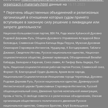
organizacii-i-materialy.html
данные на
16.11.2023
* Перечень общественных объединений и религиозных
организаций в отношении которых судом принято
вступившее в законную силу решение о ликвидации или
запрете деятельности:
Национал-большевистская партия, ВЕК РА, Рада земли Кубанской Духовно
Родовой Державы Русь, Община Духовного Управления Асгардской Веси
Беловодья, Славянская Община Капища Веды Перуна, Мужская Духовная
Семинария Староверов-Инглингов, Нурджулар, К Богодержавию, Таблиги
Джамаат, Свидетели Иеговы, Русское национальное единство, Национал-
социалистическое общество, Джамаат мувахидов, Объединенный Вилайат
Кабарды, Балкарии и Карачая, Союз славян, Ат-Такфир Валь-Хиджра, Пит
Буль, Национал-социалистическая рабочая партия России, Славянский союз,
Формат-18, Благородный Орден Дьявола, Армия воли народа,
Национальная Социалистическая Инициатива города Череповца, Духовно-
Родовая Держава Русь, Русское национальное единство, Древнерусской
Инглистической церкви Православных Староверов-Инглингов, Русский
общенациональный союз, Движение против нелегальной иммиграции,
Кровь и Честь, О свободе совести и о религиозных объединениях, Омская
организация общественного политического движения Русское
национальное единство, Северное Братство, Клуб Болельщиков