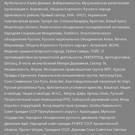
Футбольного Клуба Динамо, Файзрахманисты, Мусульманская религиозная
организация п. Боровский, Община Коренного Русского народа
Щелковского района, Правый сектор, УНА - УНСО, Украинская
повстанческая армия, Тризуб им. Степана Бандеры, Братство, Белый Крест,
Misanthropic division, Религиозное объединение последователей инглиизма,
Народная Социальная Инициатива, TulaSkins, Этнополитическое
объединение Русские, Русское национальное объединение Атака, Мечеть
Мирмамеда, Община Коренного Русского народа г. Астрахани, ВОЛЯ,
Меджлис крымскотатарского народа, Рубеж Севера, ТОЙС, О
противодействии экстремистской деятельности, РЕВТАТПОД, Артподготовка,
Штольц, В честь иконы Божией Матери Державная, Сектор 16,
Независимость, Фирма, Молодежная правозащитная группа МПГ, Курсом
Правды и Единения, Каракольская инициативная группа, Автоград Крю,
Союз Славянских Сил Руси, Алля-Аят, Благотворительный пансионат Ак Умут,
Русская республика Русь, Арестантское уголовное единство, Башкорт, Нация
и свобода, Нация и свобода, W.H.С., Фалунь Дафа, Иртыш Ultras, Русский
Патриотический клуб-Новокузнецк/РПК, Сибирский державный союз, Фонд
борьбы с коррупцией, Фонд защиты прав граждан, Штабы Навального,
Совет граждан СССР Прикубанского округа г. Краснодара, Мужское
государство, Народное объединение русского движения, Народное
движение Адат, Народный совет граждан РСФСР СССР Архангельской
области, Проект Штурм, Граждане СССР, Держава Союз Советских Светлых