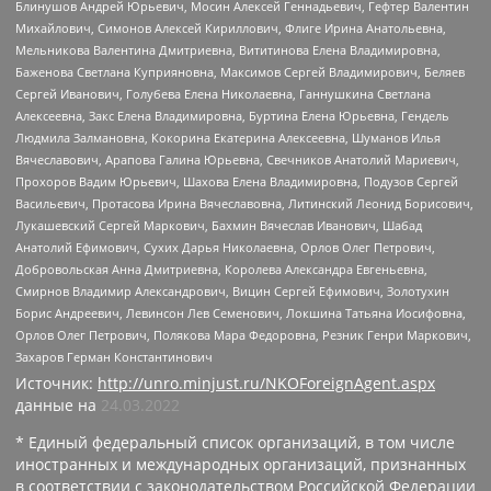
Блинушов Андрей Юрьевич, Мосин Алексей Геннадьевич, Гефтер Валентин
Михайлович, Симонов Алексей Кириллович, Флиге Ирина Анатольевна,
Мельникова Валентина Дмитриевна, Вититинова Елена Владимировна,
Баженова Светлана Куприяновна, Максимов Сергей Владимирович, Беляев
Сергей Иванович, Голубева Елена Николаевна, Ганнушкина Светлана
Алексеевна, Закс Елена Владимировна, Буртина Елена Юрьевна, Гендель
Людмила Залмановна, Кокорина Екатерина Алексеевна, Шуманов Илья
Вячеславович, Арапова Галина Юрьевна, Свечников Анатолий Мариевич,
Прохоров Вадим Юрьевич, Шахова Елена Владимировна, Подузов Сергей
Васильевич, Протасова Ирина Вячеславовна, Литинский Леонид Борисович,
Лукашевский Сергей Маркович, Бахмин Вячеслав Иванович, Шабад
Анатолий Ефимович, Сухих Дарья Николаевна, Орлов Олег Петрович,
Добровольская Анна Дмитриевна, Королева Александра Евгеньевна,
Смирнов Владимир Александрович, Вицин Сергей Ефимович, Золотухин
Борис Андреевич, Левинсон Лев Семенович, Локшина Татьяна Иосифовна,
Орлов Олег Петрович, Полякова Мара Федоровна, Резник Генри Маркович,
Захаров Герман Константинович
Источник:
http://unro.minjust.ru/NKOForeignAgent.aspx
данные на
24.03.2022
* Единый федеральный список организаций, в том числе
иностранных и международных организаций, признанных
в соответствии с законодательством Российской Федерации