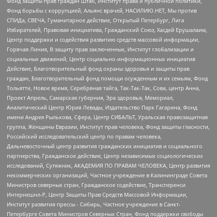
Фонд защиты прав граждан Штаб, Институт права и публичной политики,
Фонд борьбы с коррупцией, Альянс врачей, НАСИЛИЮ.НЕТ, Мы против
СПИДа, СВЕЧА, Гуманитарное действие, Открытый Петербург, Лига
Избирателей, Правовая инициатива, Гражданский Союз, Хасдей Ерушалаим,
Центр поддержки и содействия развитию средств массовой информации,
Горячая Линия, В защиту прав заключенных, Институт глобализации и
социальных движений, Центр социально-информационных инициатив
Действие, Благотворительный фонд охраны здоровья и защиты прав
граждан, Благотворительный фонд помощи осужденным и их семьям, Фонд
Тольятти, Новое время, Серебряная тайга, Так-Так-Так, Сова, центр Анна,
Проект Апрель, Самарская губерния, Эра здоровья, Мемориал,
Аналитический Центр Юрия Левады, Издательство Парк Гагарина, Фонд
имени Андрея Рылькова, Сфера, Центр СИБАЛЬТ, Уральская правозащитная
группа, Женщины Евразии, Институт прав человека, Фонд защиты гласности,
Российский исследовательский центр по правам человека,
Дальневосточный центр развития гражданских инициатив и социального
партнерства, Гражданское действие, Центр независимых социологических
исследований, Сутяжник, АКАДЕМИЯ ПО ПРАВАМ ЧЕЛОВЕКА, Центр развития
некоммерческих организаций, Частное учреждение в Калининграде Совета
Министров северных стран, Гражданское содействие, Трансперенси
Интернешнл-Р, Центр Защиты Прав Средств Массовой Информации,
Институт развития прессы - Сибирь, Частное учреждение в Санкт-
Петербурге Совета Министров Северных Стран, Фонд поддержки свободы