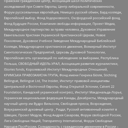
Пражский гражданский центр, Ассоциация школ политических
исследований при Совете Европы, Центр либеральной современности,
Форум русскоязычных европейцев, Немецко-русский обмен, Бард колледж,
Европейский выбор, Фонд Ходорковского, Оксфордский российский фонд,
Фонд Будущее России, Компания свободы информации, Проект Медиа,
Международное партнерство за права человека, Духовное Управление
Евангельских Христиан Украинской Христианской Церкви, Новое
Поколение, Духовное Учебное Заведение Международный Библейский
Колледж, Международное христианское движение, Всемирный Институт
Саентологических Предприятий, Церковь Духовной Технологии,
Европейская сеть организаций по наблюдению за выборами, Республика
Польша, СВОБОДНЫЙ ИДЕЛЬ-УРАЛ, Ассоциация развития журналистики,
IStories fonds, Королевский Институт Международных Отношений,
КРИМСЬКА ПРАВОЗАХИСНА ГРУПА, Фонд имени Генриха Бёлля, Stichting
Bellingcat, Bellingcat Ltd, The Insider, Институт правовой инициативы
Центральной и Восточной Европы, Фонд Открытой Эстонии, Calvert 22
Foundation, Канадский украинский конгресс, Институт Макдональда-Лорье,
Украинская национальная федерация Канады, Декабристы, Международный
научный центр им Вудро Вильсона, Свободная пресса, Возрождение,
Всеукраинский духовный центр , Риддл, Русский антивоенный комитет в
Швеции, Проект Медуза, Фонд Андрея Сахарова, Форум свободной России,
Лига Свободных Наций, Transparеncy International, Форум Свободных
Народов ПостРоссии, Солидарность с гражданским движением в России –