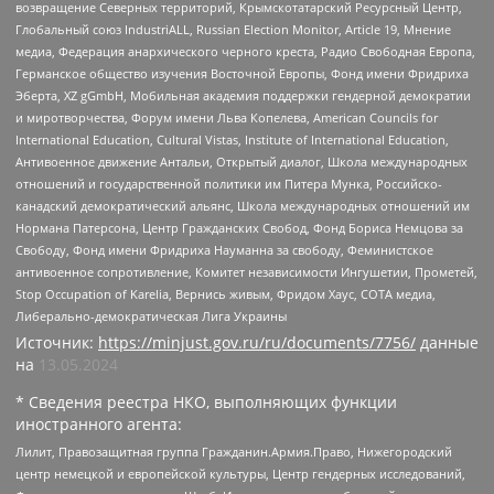
возвращение Северных территорий, Крымскотатарский Ресурсный Центр,
Глобальный союз IndustriALL, Russian Election Monitor, Article 19, Мнение
медиа, Федерация анархического черного креста, Радио Свободная Европа,
Германское общество изучения Восточной Европы, Фонд имени Фридриха
Эберта, XZ gGmbH, Мобильная академия поддержки гендерной демократии
и миротворчества, Форум имени Льва Копелева, American Councils for
International Education, Cultural Vistas, Institute of International Education,
Антивоенное движение Антальи, Открытый диалог, Школа международных
отношений и государственной политики им Питера Мунка, Российско-
канадский демократический альянс, Школа международных отношений им
Нормана Патерсона, Центр Гражданских Свобод, Фонд Бориса Немцова за
Свободу, Фонд имени Фридриха Науманна за свободу, Феминистское
антивоенное сопротивление, Комитет независимости Ингушетии, Прометей,
Stop Occupation of Karelia, Вернись живым, Фридом Хаус, СОТА медиа,
Либерально-демократическая Лига Украины
Источник:
https://minjust.gov.ru/ru/documents/7756/
данные
на
13.05.2024
* Сведения реестра НКО, выполняющих функции
иностранного агента:
Лилит, Правозащитная группа Гражданин.Армия.Право, Нижегородский
центр немецкой и европейской культуры, Центр гендерных исследований,