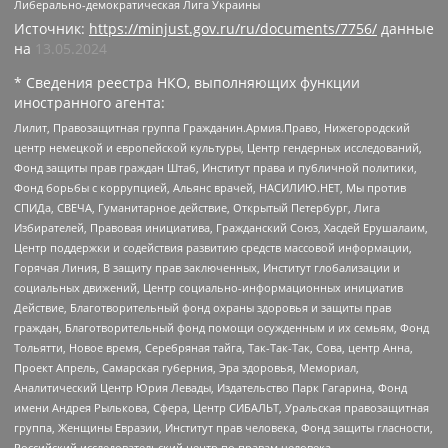
Либерально-демократическая Лига Украины
Источник:
https://minjust.gov.ru/ru/documents/7756/
данные
на
13.05.2024
* Сведения реестра НКО, выполняющих функции
иностранного агента:
Лилит, Правозащитная группа Гражданин.Армия.Право, Нижегородский
центр немецкой и европейской культуры, Центр гендерных исследований,
Фонд защиты прав граждан Штаб, Институт права и публичной политики,
Фонд борьбы с коррупцией, Альянс врачей, НАСИЛИЮ.НЕТ, Мы против
СПИДа, СВЕЧА, Гуманитарное действие, Открытый Петербург, Лига
Избирателей, Правовая инициатива, Гражданский Союз, Хасдей Ерушалаим,
Центр поддержки и содействия развитию средств массовой информации,
Горячая Линия, В защиту прав заключенных, Институт глобализации и
социальных движений, Центр социально-информационных инициатив
Действие, Благотворительный фонд охраны здоровья и защиты прав
граждан, Благотворительный фонд помощи осужденным и их семьям, Фонд
Тольятти, Новое время, Серебряная тайга, Так-Так-Так, Сова, центр Анна,
Проект Апрель, Самарская губерния, Эра здоровья, Мемориал,
Аналитический Центр Юрия Левады, Издательство Парк Гагарина, Фонд
имени Андрея Рылькова, Сфера, Центр СИБАЛЬТ, Уральская правозащитная
группа, Женщины Евразии, Институт прав человека, Фонд защиты гласности,
Российский исследовательский центр по правам человека,