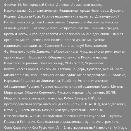
Формат-18, Благородный Орден Дьявола, Армия воли народа,
Национальная Социалистическая Инициатива города Череповца, Духовно-
Родовая Держава Русь, Русское национальное единство, Древнерусской
Инглистической церкви Православных Староверов-Инглингов, Русский
общенациональный союз, Движение против нелегальной иммиграции,
Кровь и Честь, О свободе совести и о религиозных объединениях, Омская
организация общественного политического движения Русское
национальное единство, Северное Братство, Клуб Болельщиков
Футбольного Клуба Динамо, Файзрахманисты, Мусульманская религиозная
организация п. Боровский, Община Коренного Русского народа
Щелковского района, Правый сектор, УНА - УНСО, Украинская
повстанческая армия, Тризуб им. Степана Бандеры, Братство, Белый Крест,
Misanthropic division, Религиозное объединение последователей инглиизма,
Народная Социальная Инициатива, TulaSkins, Этнополитическое
объединение Русские, Русское национальное объединение Атака, Мечеть
Мирмамеда, Община Коренного Русского народа г. Астрахани, ВОЛЯ,
Меджлис крымскотатарского народа, Рубеж Севера, ТОЙС, О
противодействии экстремистской деятельности, РЕВТАТПОД, Артподготовка,
Штольц, В честь иконы Божией Матери Державная, Сектор 16,
Независимость, Фирма, Молодежная правозащитная группа МПГ, Курсом
Правды и Единения, Каракольская инициативная группа, Автоград Крю,
Союз Славянских Сил Руси, Алля-Аят, Благотворительный пансионат Ак Умут,