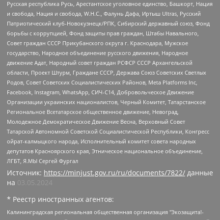
Русская республика Русь, Арестантское уголовное единство, Башкорт, Нация
и свобода, Нация и свобода, W.H.С., Фалунь Дафа, Иртыш Ultras, Русский
Патриотический клуб-Новокузнецк/РПК, Сибирский державный союз, Фонд
борьбы с коррупцией, Фонд защиты прав граждан, Штабы Навального,
Совет граждан СССР Прикубанского округа г. Краснодара, Мужское
государство, Народное объединение русского движения, Народное
движение Адат, Народный совет граждан РСФСР СССР Архангельской
области, Проект Штурм, Граждане СССР, Держава Союз Советских Светлых
Родов, Совет Советских Социалистических Районов, Meta Platforms Inc,
Facebook, Instagram, WhatsApp, СИЧ-С14, Добровольческое Движение
Организации украинских националистов, Черный Комитет, Татарстанское
Региональное Всетатарское общественное движение, Невоград,
Молодежное Демократическое Движение Весна, Верховный Совет
Татарской Автономной Советской Социалистической Республики, Конгресс
ойрат-калмыцкого народа, Исполнительный комитет совета народных
депутатов Красноярского края, Этническое национальное объединение,
ЛГБТ, Я.МЫ Сергей Фургал
Источник:
https://minjust.gov.ru/ru/documents/7822/
данные
на
03.05.2024
* Реестр иностранных агентов:
Калининградская региональная общественная организация "Экозащита!-Женсовет", Фонд содействия защите прав и свобод граждан "Общественный вердикт", Фонд "Институт Развития Свободы Информации", Частное учреждение "Информационное агентство МЕМО. РУ", Региональная общественная организация "Общественная комиссия по сохранению наследия академика Сахарова", Фонд поддержки свободы прессы, Санкт-Петербургская общественная правозащитная организация "Гражданский контроль", Межрегиональная общественная организация "Информационно-просветительский центр "Мемориал", Региональный Фонд "Центр Защиты Прав Средств Массовой Информации", с 05.12.2023 Фонд "Центр Защиты Прав Средств массовой информации", Региональная общественная благотворительная организация помощи беженцам и мигрантам "Гражданское содействие", Негосударственное образовательное учреждение дополнительного профессионального образования (повышение квалификации) специалистов "АКАДЕМИЯ ПО ПРАВАМ ЧЕЛОВЕКА", Свердловская региональная общественная организация "Сутяжник", Автономная некоммерческая организация "Центр независимых социологических исследований", Союз общественных объединений "Российский исследовательский центр по правам человека", Региональное общественное учреждение научно-информационный центр "МЕМОРИАЛ", Некоммерческая организация "Фонд защиты гласности", Автономная некоммерческая организация "Институт прав человека", Городская общественная организация "Екатеринбургское общество "МЕМОРИАЛ", Городская общественная организация "Рязанское историко-просветительское и правозащитное общество "Мемориал" (Рязанский Мемориал), Челябинский региональный орган общественной самодеятельности – женское общественное объединение "Женщины Евразии", Челябинский региональный орган общественной самодеятельности "Уральская правозащитная группа", Фонд содействия защите здоровья и социальной справедливости имени Андрея Рылькова, Автономная Некоммерческая Организация "Аналитический Центр Юрия Левады", Автономная некоммерческая организация социальной поддержки населения "Проект Апрель", Региональная общественная организация помощи женщинам и детям, находящимся в кризисной ситуации "Информационно-методический центр "Анна", Фонд содействия развитию массовых коммуникаций и правовому просвещению "Так-так-Так", Фонд содействия устойчивому развитию "Серебряная тайга", Свердловский региональный общественный фонд социальных проектов "Новое время", "Idel.Реалии", Кавказ.Реалии, Крым.Реалии, Телеканал Настоящее Время, Татаро-башкирская служба Радио Свобода (Azatliq Radiosi), Радио Свободная Европа/Радио Свобода (PCE/PC), "Сибирь.Реалии", "Фактограф", Благотворительный фонд помощи осужденным и их семьям, Автономная некоммерческая организация "Институт глобализации и социальных движений", Фонд "В защиту прав заключенных", Частное учреждение "Центр поддержки и содействия развитию средств массовой информации", Пензенский региональный общественный благотворительный фонд "Гражданский союз", "Север.Реалии", Некоммерческая организация Фонд "Правовая инициатива", Общество с ограниченной ответственностью "Радио Свободная Европа/Радио Свобода", Чешское информационное агентство "MEDIUM-ORIENT", Красноярская региональная общественная организация "Мы против СПИДа", Камалягин Денис Николаевич, Маркелов Сергей Евгеньевич, Пономарев Лев Александрович, Савицкая Людмила Алексеевна, Автономная некоммерческая организация "Центр по работе с проблемой насилия "НАСИЛИЮ.НЕТ", Межрегиональный профессиональный союз работников здравоохранения "Альянс врачей", Юридическое лицо, зарегистрированное в Латвийской Республике, SIA "Medusa Project" (регистрационный номер 40103797863, дата регистрации 10.06.2014), Некоммерческая организация "Фонд по борьбе с коррупцией", Автономная некоммерческая организация "Институт права и публичной политики", Баданин Роман Сергеевич, Гликин Максим Александрович, Железнова Мария Михайловна, Лукьянова Юлия Сергеевна, Маетная Елизавета Витальевна, Маняхин Петр Борисович, Чуракова Ольга Владимировна, Ярош Юлия Петровна, Юридическое лицо "The Insider SIA", зарегистрированное в Риге, Латвийская Республика (дата регистрации 26.06.2015), являющееся администратором доменного имени интернет-издания "The Insider SIA", https://theins.ru, Постернак Алексей Евгеньевич, Рубин Михаил Аркадьевич, Анин Роман Александрович, Юридическое лицо Istories fonds, зарегистрированное в Латвийской Республике (регистрационный номер 50008295751, дата регистрации 24.02.2020), Великовский Дмитрий Александрович, Долинина Ирина Николаевна, Мароховская Алеся Алексеевна, Шлейнов Роман Юрьевич, Шмагун Олеся Валентиновна, Общество с ограниченной ответственностью "Альтаир 2021", Общество с ограниченной ответственностью "Вега 2021", Общество с ограниченной ответственностью "Главный редактор 2021", Общество с ограниченной ответственностью "Ромашки монолит", Важенков Артем Валерьевич, Ивановская областная общественная организация "Центр гендерных исследований", Гурман Юрий Альбертович, Медиапроект "ОВД-Инфо", Егоров Владимир Владимирович, Жилинский Владимир Александрович, Общество с ограниченной ответственностью "ЗП", Иванова София Юрьевна, Карезина Инна Павловна, Кильтау Екатерина Викторовна, Петров Алексей Викторович, Пискунов Сергей Евгеньевич, Смирнов Сергей Сергеевич, Тихонов Михаил Сергеевич, Общество с ограниченной ответственностью "ЖУРНАЛИСТ-ИНОСТРАННЫЙ АГЕНТ", Арапова Галина Юрьевна, Вольтская Татьяна Анатольевна, Американская компания "Mason G.E.S. Anonymous Foundation" (США), являющаяся владельцем интернет-издания https://mnews.world/, Компания "Stichting Bellingcat", зарегистрированная в Нидерландах (дата регистрации 11.07.2018), Захаров Андрей Вячеславович, Клепиковская Екатерина Дмитриевна, Общество с ограниченной ответственностью "МЕМО", Перл Роман Александрович, Симонов Евгений Алексеевич, Соловьева Елена Анатольевна, Сотников Даниил Владимирович, Сурначева Елизавета Дмитриевна, Автономная некоммерческая организация по защите прав человека и информированию населения "Якутия – Наше Мнение", Общество с ограниченной ответственностью "Москоу диджитал медиа", с 26.01.2023 Общество с ограниченной ответственностью "Чайка Белые сады", Ветошкина Валерия Валерьевна, Заговора Максим Александрович, Межрегиональное общественное движение "Российская ЛГБТ - сеть", Оленичев Максим Владимирович, Павлов Иван Юрьевич, Скворцова Елена Сергеевна, Общество с ограниченной ответственностью "Как бы инагент", Кочетков Игорь Викторович, Общество с ограниченной ответственностью "Честные выборы", Еланчик Олег Александрович, Общество с ограниченной ответственностью "Нобелевский призыв", Гималова Регина Эмилевна, Григорьев Андрей Валерьевич, Григорьева Алина Александровна, Ассоциация по содействию защите прав призывников, альтернативнослужащих и военнослужащих "Правозащитная группа "Гражданин.Армия.Право", Хисамова Регина Фаритовна, Автономная некоммерческая организация по реализации социально-правовых программ "Лилит", Дальневосточное общественное движение "Маяк", Санкт-Петербургская ЛГБТ-инициативная группа "Выход", Инициативная группа ЛГБТ+ "Реверс", Алексеев Андрей Викторович, Бекбулатова Таисия Львовна, Беляев Иван Михайлович, Владыкина Елена Сергеевна, Гельман Марат Александрович, Никульшина Вероника Юрьевна, Толоконникова Надежда Андреевна, Шендерович Виктор Анатольевич, Общество с ограниченной ответственностью "Данное сообщение", Общество с ограниченной ответственностью Издательский дом "Новая глава", Айнбиндер Александра Александровна, Московский комьюнити-центр для ЛГБТ+инициатив, Благотворительный фонд развития филантропии, Deutsche Welle (Германия, Kurt-Schumacher-Strasse 3, 53113 Bonn), Борзунова Мария Михайловна, Воробьев Виктор Викторович, Голубева Анна Львовна, Константинова Алла Михайловна, Малкова Ирина Владимировна, Мурадов Мурад Абдулгалимович, Осетинская Елизавета Николаевна, Понасенков Евгений Николаевич, Ганапольский Матвей Юрьевич, Киселев Евгений Алексеевич, Борухович Ирина Григорьевна, Дремин Иван Тимофеевич, Дубровский Дмитрий Викторович, Красноярская региональная общественная организация поддержки и развития альтернативных образовательных технологий и межкультурных коммуникаций "ИНТЕРРА", Маяковская Екатерина Алексеевна, Фейгин Марк Захарович, Филимонов Андрей Викторович, Дзугкоева Регина Николаевна, Доброхотов Роман Александрович, Дудь Юрий Александрович, Елкин Сергей Владимирович, Кругликов Кирилл Игоревич, Сабунаева Мария Леонидовна, Семенов Алексей Владимирович, Шаинян Карен Багратович, Шульман Екатерина Михайловна, Асафьев Артур Валерьевич, Вахштайн Виктор Семенович, Венедиктов Алексей Алексеевич, Лушникова Екатерина Евгеньевна, Волков Леонид Михайлович, Невзоров Александр Глебович, Пархоменко Сергей Борисович, Сироткин Ярослав Николаевич, Кара-Мурза Владимир Владимирович, Баранова Наталья Владимировна, Гозман Леонид Яковлевич, Кагарлицкий Борис Юльевич, Климарев Михаил Валерьевич, Милов Владимир Станиславович, Автономная некоммерческая организация Краснодарский центр современного искусства "Типография", Моргенштерн Алишер Тагирович, Соболь Любовь Эдуардовна, Общество с ограниченной ответственностью "ЛИЗА НОРМ", Каспаров Гарри Кимович, Ходорковский Михаил Борисович, Общество с ограниченной ответственностью "Апрельские тезисы", Данилович Ирина Брониславовна, Кашин Олег Владимирович, Петров Николай Владимирович, Пивоваров Алексей Владимирович, Соколов Михаил Владимирович, Цветкова Юлия Владимировна, Чичваркин Евгений Александрович, Комитет против пыток/Команда против пыток, Общество с ограниченной ответственностью "Первый научный", Общество с ограниченной ответственностью "Вертолет и ко", Белоцерковская Вероника Борисовна, Кац Максим Евгеньевич, Лазарева Татьяна Юрьевна, Шаведдинов Руслан Табризович, Яшин Илья Валерьевич, Общество с ограниченной ответственностью "Иноагент ААВ", Алешковский Дмитрий Петрович, Альбац Евгения Марковна, Быков Дмитрий Львович, Галямина Юлия Евгеньевна, Лойко Сергей Леонидович, Мартынов Кирилл Константинович, Медведев Сергей Александрович, Крашенинников Федор Геннадиевич, Гордеева Катерина Вл