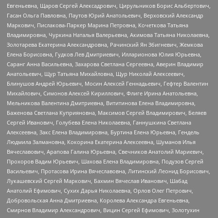
Евгеньевна, Щаров Сергей Алексадрович, Цирульников Борис Альбертович,
Гасан Ольга Павловна, Паутов Юрий Анатольевич, Верховский Александр
Маркович, Пислакова-Паркер Марина Петровна, Кочеткова Татьяна
Владимировна, Чуркина Наталья Валерьевна, Акимова Татьяна Николаевна,
Золотарева Екатерина Александровна, Рачинский Ян Збигневич, Жемкова
Елена Борисовна, Гудков Лев Дмитриевич, Илларионова Юлия Юрьевна,
Саранг Анна Васильевна, Захарова Светлана Сергеевна, Аверин Владимир
Анатольевич, Щур Татьяна Михайловна, Щур Николай Алексеевич,
Блинушов Андрей Юрьевич, Мосин Алексей Геннадьевич, Гефтер Валентин
Михайлович, Симонов Алексей Кириллович, Флиге Ирина Анатольевна,
Мельникова Валентина Дмитриевна, Вититинова Елена Владимировна,
Баженова Светлана Куприяновна, Максимов Сергей Владимирович, Беляев
Сергей Иванович, Голубева Елена Николаевна, Ганнушкина Светлана
Алексеевна, Закс Елена Владимировна, Буртина Елена Юрьевна, Гендель
Людмила Залмановна, Кокорина Екатерина Алексеевна, Шуманов Илья
Вячеславович, Арапова Галина Юрьевна, Свечников Анатолий Мариевич,
Прохоров Вадим Юрьевич, Шахова Елена Владимировна, Подузов Сергей
Васильевич, Протасова Ирина Вячеславовна, Литинский Леонид Борисович,
Лукашевский Сергей Маркович, Бахмин Вячеслав Иванович, Шабад
Анатолий Ефимович, Сухих Дарья Николаевна, Орлов Олег Петрович,
Добровольская Анна Дмитриевна, Королева Александра Евгеньевна,
Смирнов Владимир Александрович, Вицин Сергей Ефимович, Золотухин