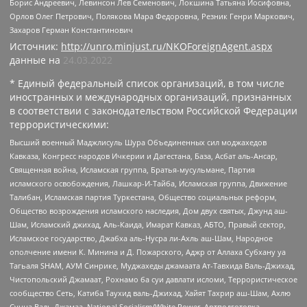
Борис Андреевич, Левинсон Лев Семенович, Локшина Татьяна Иосифовна,
Орлов Олег Петрович, Полякова Мара Федоровна, Резник Генри Маркович,
Захаров Герман Константинович
Источник:
http://unro.minjust.ru/NKOForeignAgent.aspx
данные на
24.03.2022
* Единый федеральный список организаций, в том числе
иностранных и международных организаций, признанных
в соответствии с законодательством Российской Федерации
террористическими:
Высший военный Маджлисуль Шура Объединенных сил моджахедов
Кавказа, Конгресс народов Ичкерии и Дагестана, База, Асбат аль-Ансар,
Священная война, Исламская группа, Братья-мусульмане, Партия
исламского освобождения, Лашкар-И-Тайба, Исламская группа, Движение
Талибан, Исламская партия Туркестана, Общество социальных реформ,
Общество возрождения исламского наследия, Дом двух святых, Джунд аш-
Шам, Исламский джихад, Аль-Каида, Имарат Кавказ, АБТО, Правый сектор,
Исламское государство, Джабха аль-Нусра ли-Ахль аш-Шам, Народное
ополчение имени К. Минина и Д. Пожарского, Аджр от Аллаха Субхану уа
Тагьаля SHAM, АУМ Синрике, Муджахеды джамаата Ат-Тавхида Валь-Джихад,
Чистопольский Джамаат, Рохнамо ба суи давлати исломи, Террористическое
сообщество Сеть, Катиба Таухид валь-Джихад, Хайят Тахрир аш-Шам, Ахлю
Сунна Валь Джамаа, National Socialism/White Power, Артподготовка,