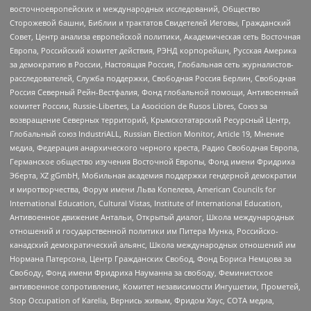
восточноевропейских и международных исследований, Общество
Сторожевой башни, Библии и трактатов Свидетелей Иеговы, Гражданский
Совет, Центр анализа европейской политики, Академическая сеть Восточная
Европа, Российский комитет действия, РЭНД корпорейшн, Русская Америка
за демократию в России, Настоящая Россия, Глобальная сеть журналистов-
расследователей, Служба поддержки, Свободная Россия Берлин, Свободная
Россия Северный Рейн-Вестфалия, Фонд глобальной помощи, Антивоенный
комитет России, Russie-Libertes, La Asocicion de Rusos Libres, Союз за
возвращение Северных территорий, Крымскотатарский Ресурсный Центр,
Глобальный союз IndustriALL, Russian Election Monitor, Article 19, Мнение
медиа, Федерация анархического черного креста, Радио Свободная Европа,
Германское общество изучения Восточной Европы, Фонд имени Фридриха
Эберта, XZ gGmbH, Мобильная академия поддержки гендерной демократии
и миротворчества, Форум имени Льва Копелева, American Councils for
International Education, Cultural Vistas, Institute of International Education,
Антивоенное движение Антальи, Открытый диалог, Школа международных
отношений и государственной политики им Питера Мунка, Российско-
канадский демократический альянс, Школа международных отношений им
Нормана Патерсона, Центр Гражданских Свобод, Фонд Бориса Немцова за
Свободу, Фонд имени Фридриха Науманна за свободу, Феминистское
антивоенное сопротивление, Комитет независимости Ингушетии, Прометей,
Stop Occupation of Karelia, Вернись живым, Фридом Хаус, СОТА медиа,