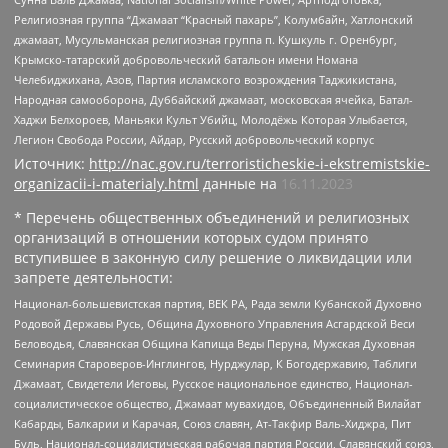
Религиозная группа “Джамаат “Красный пахарь”, Колумбайн, Хатлонский
джамаат, Мусульманская религиозная группа п. Кушкуль г. Оренбург,
Крымско-татарский добровольческий батальон имени Номана
Челебиджихана, Азов, Партия исламского возрождения Таджикистана,
Народная самооборона, Дуббайский джамаат, московская ячейка, Батал-
Хаджи Белхороев, Маньяки Культ Убийц, Молодёжь Которая Улыбается,
Легион Свобода России, Айдар, Русский добровольческий корпус
Источник:
http://nac.gov.ru/terroristicheskie-i-ekstremistskie-
organizacii-i-materialy.html
данные на
16.11.2023
* Перечень общественных объединений и религиозных
организаций в отношении которых судом принято
вступившее в законную силу решение о ликвидации или
запрете деятельности:
Национал-большевистская партия, ВЕК РА, Рада земли Кубанской Духовно
Родовой Державы Русь, Община Духовного Управления Асгардской Веси
Беловодья, Славянская Община Капища Веды Перуна, Мужская Духовная
Семинария Староверов-Инглингов, Нурджулар, К Богодержавию, Таблиги
Джамаат, Свидетели Иеговы, Русское национальное единство, Национал-
социалистическое общество, Джамаат мувахидов, Объединенный Вилайат
Кабарды, Балкарии и Карачая, Союз славян, Ат-Такфир Валь-Хиджра, Пит
Буль, Национал-социалистическая рабочая партия России, Славянский союз,