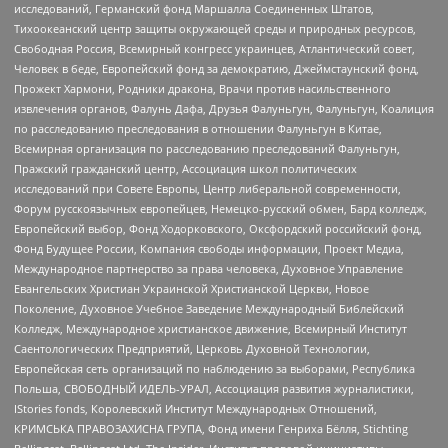
исследований, Германский фонд Маршалла Соединенных Штатов,
Тихоокеанский центр защиты окружающей среды и природных ресурсов,
Свободная Россия, Всемирный конгресс украинцев, Атлантический совет,
Человек в беде, Европейский фонд за демократию, Джеймстаунский фонд,
Прожект Хармони, Родники дракона, Врачи против насильственного
извлечения органов, Фалунь Дафа, Друзья Фалуньгун, Фалуньгун, Коалиция
по расследованию преследования в отношении Фалуньгун в Китае,
Всемирная организация по расследованию преследований Фалуньгун,
Пражский гражданский центр, Ассоциация школ политических
исследований при Совете Европы, Центр либеральной современности,
Форум русскоязычных европейцев, Немецко-русский обмен, Бард колледж,
Европейский выбор, Фонд Ходорковского, Оксфордский российский фонд,
Фонд Будущее России, Компания свободы информации, Проект Медиа,
Международное партнерство за права человека, Духовное Управление
Евангельских Христиан Украинской Христианской Церкви, Новое
Поколение, Духовное Учебное Заведение Международный Библейский
Колледж, Международное христианское движение, Всемирный Институт
Саентологических Предприятий, Церковь Духовной Технологии,
Европейская сеть организаций по наблюдению за выборами, Республика
Польша, СВОБОДНЫЙ ИДЕЛЬ-УРАЛ, Ассоциация развития журналистики,
IStories fonds, Королевский Институт Международных Отношений,
КРИМСЬКА ПРАВОЗАХИСНА ГРУПА, Фонд имени Генриха Бёлля, Stichting