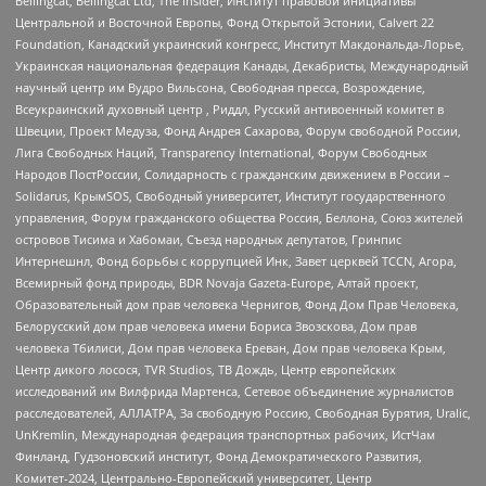
Bellingcat, Bellingcat Ltd, The Insider, Институт правовой инициативы
Центральной и Восточной Европы, Фонд Открытой Эстонии, Calvert 22
Foundation, Канадский украинский конгресс, Институт Макдональда-Лорье,
Украинская национальная федерация Канады, Декабристы, Международный
научный центр им Вудро Вильсона, Свободная пресса, Возрождение,
Всеукраинский духовный центр , Риддл, Русский антивоенный комитет в
Швеции, Проект Медуза, Фонд Андрея Сахарова, Форум свободной России,
Лига Свободных Наций, Transparеncy International, Форум Свободных
Народов ПостРоссии, Солидарность с гражданским движением в России –
Solidarus, КрымSOS, Свободный университет, Институт государственного
управления, Форум гражданского общества Россия, Беллона, Союз жителей
островов Тисима и Хабомаи, Съезд народных депутатов, Гринпис
Интернешнл, Фонд борьбы с коррупцией Инк, Завет церквей TCCN, Агора,
Всемирный фонд природы, BDR Novaja Gazeta-Europe, Алтай проект,
Образовательный дом прав человека Чернигов, Фонд Дом Прав Человека,
Белорусский дом прав человека имени Бориса Звозскова, Дом прав
человека Тбилиси, Дом прав человека Ереван, Дом прав человека Крым,
Центр дикого лосося, TVR Studios, ТВ Дождь, Центр европейских
исследований им Вилфрида Мартенса, Сетевое объединение журналистов
расследователей, АЛЛАТРА, За свободную Россию, Свободная Бурятия, Uralic,
UnKremlin, Международная федерация транспортных рабочих, ИстЧам
Финланд, Гудзоновский институт, Фонд Демократического Развития,
Комитет-2024, Центрально-Европейский университет, Центр