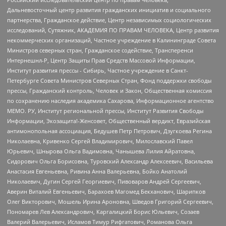
Дальневосточный центр развития гражданских инициатив и социального
партнерства, Гражданское действие, Центр независимых социологических
исследований, Сутяжник, АКАДЕМИЯ ПО ПРАВАМ ЧЕЛОВЕКА, Центр развития
некоммерческих организаций, Частное учреждение в Калининграде Совета
Министров северных стран, Гражданское содействие, Трансперенси
Интернешнл-Р, Центр Защиты Прав Средств Массовой Информации,
Институт развития прессы - Сибирь, Частное учреждение в Санкт-
Петербурге Совета Министров Северных Стран, Фонд поддержки свободы
прессы, Гражданский контроль, Человек и Закон, Общественная комиссия
по сохранению наследия академика Сахарова, Информационное агентство
МЕМО. РУ, Институт региональной прессы, Институт Развития Свободы
Информации, Экозащита!-Женсовет, Общественный вердикт, Евразийская
антимонопольная ассоциация, Бедушев Петр Петрович, Дзугкоева Регина
Николаевна, Кривенко Сергей Владимирович, Милославский Павел
Юрьевич, Шнырова Ольга Вадимовна, Чанышева Лилия Айратовна,
Сидорович Ольга Борисовна, Туровский Александр Алексеевич, Васильева
Анастасия Евгеньевна, Ривина Анна Валерьевна, Бойко Анатолий
Николаевич, Дугин Сергей Георгиевич, Пивоваров Андрей Сергеевич,
Аверин Виталий Евгеньевич, Барахоев Магомед Бекханович, Шарипков
Олег Викторович, Мошель Ирина Ароновна, Шведов Григорий Сергеевич,
Пономарев Лев Александрович, Каргалицкий Борис Юльевич, Созаев
Валерий Валерьевич, Исламов Тимур Рифгатович, Романова Ольга