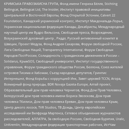
КРИМСЬКА ПРАВОЗАХИСНА ГРУПА, Фонд имени Генриха Бёлля, Stichting
Bellingcat, Bellingcat Ltd, The Insider, Институт правовой инициативы
Центральной и Восточной Европы, Фонд Открытой Эстонии, Calvert 22
Foundation, Канадский украинский конгресс, Институт Макдональда-Лорье,
Украинская национальная федерация Канады, Декабристы, Международный
научный центр им Вудро Вильсона, Свободная пресса, Возрождение,
Всеукраинский духовный центр , Риддл, Русский антивоенный комитет в
Швеции, Проект Медуза, Фонд Андрея Сахарова, Форум свободной России,
Лига Свободных Наций, Transparеncy International, Форум Свободных
Народов ПостРоссии, Солидарность с гражданским движением в России –
Solidarus, КрымSOS, Свободный университет, Институт государственного
управления, Форум гражданского общества Россия, Беллона, Союз жителей
островов Тисима и Хабомаи, Съезд народных депутатов, Гринпис
Интернешнл, Фонд борьбы с коррупцией Инк, Завет церквей TCCN, Агора,
Всемирный фонд природы, BDR Novaja Gazeta-Europe, Алтай проект,
Образовательный дом прав человека Чернигов, Фонд Дом Прав Человека,
Белорусский дом прав человека имени Бориса Звозскова, Дом прав
человека Тбилиси, Дом прав человека Ереван, Дом прав человека Крым,
Центр дикого лосося, TVR Studios, ТВ Дождь, Центр европейских
исследований им Вилфрида Мартенса, Сетевое объединение журналистов
расследователей, АЛЛАТРА, За свободную Россию, Свободная Бурятия, Uralic,
UnKremlin, Международная федерация транспортных рабочих, ИстЧам