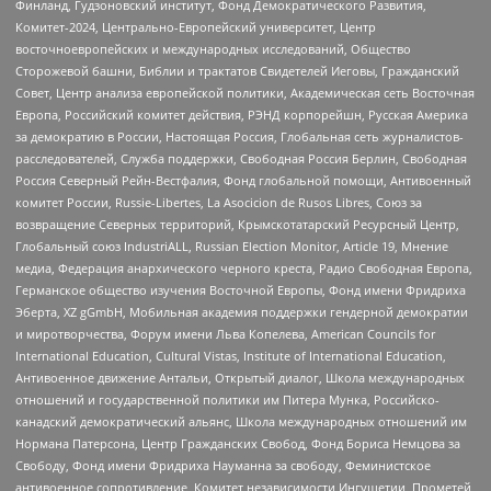
Финланд, Гудзоновский институт, Фонд Демократического Развития,
Комитет-2024, Центрально-Европейский университет, Центр
восточноевропейских и международных исследований, Общество
Сторожевой башни, Библии и трактатов Свидетелей Иеговы, Гражданский
Совет, Центр анализа европейской политики, Академическая сеть Восточная
Европа, Российский комитет действия, РЭНД корпорейшн, Русская Америка
за демократию в России, Настоящая Россия, Глобальная сеть журналистов-
расследователей, Служба поддержки, Свободная Россия Берлин, Свободная
Россия Северный Рейн-Вестфалия, Фонд глобальной помощи, Антивоенный
комитет России, Russie-Libertes, La Asocicion de Rusos Libres, Союз за
возвращение Северных территорий, Крымскотатарский Ресурсный Центр,
Глобальный союз IndustriALL, Russian Election Monitor, Article 19, Мнение
медиа, Федерация анархического черного креста, Радио Свободная Европа,
Германское общество изучения Восточной Европы, Фонд имени Фридриха
Эберта, XZ gGmbH, Мобильная академия поддержки гендерной демократии
и миротворчества, Форум имени Льва Копелева, American Councils for
International Education, Cultural Vistas, Institute of International Education,
Антивоенное движение Антальи, Открытый диалог, Школа международных
отношений и государственной политики им Питера Мунка, Российско-
канадский демократический альянс, Школа международных отношений им
Нормана Патерсона, Центр Гражданских Свобод, Фонд Бориса Немцова за
Свободу, Фонд имени Фридриха Науманна за свободу, Феминистское
антивоенное сопротивление, Комитет независимости Ингушетии, Прометей,