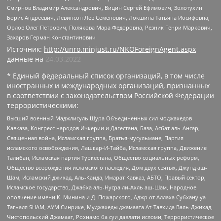
Смирнов Владимир Александрович, Вицин Сергей Ефимович, Золотухин
Борис Андреевич, Левинсон Лев Семенович, Локшина Татьяна Иосифовна,
Орлов Олег Петрович, Полякова Мара Федоровна, Резник Генри Маркович,
Захаров Герман Константинович
Источник:
http://unro.minjust.ru/NKOForeignAgent.aspx
данные на
24.03.2022
* Единый федеральный список организаций, в том числе
иностранных и международных организаций, признанных
в соответствии с законодательством Российской Федерации
террористическими:
Высший военный Маджлисуль Шура Объединенных сил моджахедов
Кавказа, Конгресс народов Ичкерии и Дагестана, База, Асбат аль-Ансар,
Священная война, Исламская группа, Братья-мусульмане, Партия
исламского освобождения, Лашкар-И-Тайба, Исламская группа, Движение
Талибан, Исламская партия Туркестана, Общество социальных реформ,
Общество возрождения исламского наследия, Дом двух святых, Джунд аш-
Шам, Исламский джихад, Аль-Каида, Имарат Кавказ, АБТО, Правый сектор,
Исламское государство, Джабха аль-Нусра ли-Ахль аш-Шам, Народное
ополчение имени К. Минина и Д. Пожарского, Аджр от Аллаха Субхану уа
Тагьаля SHAM, АУМ Синрике, Муджахеды джамаата Ат-Тавхида Валь-Джихад,
Чистопольский Джамаат, Рохнамо ба суи давлати исломи, Террористическое