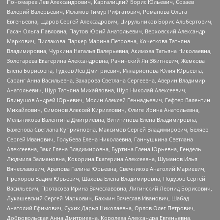
Пономарев Лев Александрович, Каргалицкий Борис Юльевич, Созаев
Валерий Валерьевич, Исламов Тимур Рифгатович, Романова Ольга
Евгеньевна, Щаров Сергей Алексадрович, Цирульников Борис Альбертович,
Гасан Ольга Павловна, Паутов Юрий Анатольевич, Верховский Александр
Маркович, Пислакова-Паркер Марина Петровна, Кочеткова Татьяна
Владимировна, Чуркина Наталья Валерьевна, Акимова Татьяна Николаевна,
Золотарева Екатерина Александровна, Рачинский Ян Збигневич, Жемкова
Елена Борисовна, Гудков Лев Дмитриевич, Илларионова Юлия Юрьевна,
Саранг Анна Васильевна, Захарова Светлана Сергеевна, Аверин Владимир
Анатольевич, Щур Татьяна Михайловна, Щур Николай Алексеевич,
Блинушов Андрей Юрьевич, Мосин Алексей Геннадьевич, Гефтер Валентин
Михайлович, Симонов Алексей Кириллович, Флиге Ирина Анатольевна,
Мельникова Валентина Дмитриевна, Вититинова Елена Владимировна,
Баженова Светлана Куприяновна, Максимов Сергей Владимирович, Беляев
Сергей Иванович, Голубева Елена Николаевна, Ганнушкина Светлана
Алексеевна, Закс Елена Владимировна, Буртина Елена Юрьевна, Гендель
Людмила Залмановна, Кокорина Екатерина Алексеевна, Шуманов Илья
Вячеславович, Арапова Галина Юрьевна, Свечников Анатолий Мариевич,
Прохоров Вадим Юрьевич, Шахова Елена Владимировна, Подузов Сергей
Васильевич, Протасова Ирина Вячеславовна, Литинский Леонид Борисович,
Лукашевский Сергей Маркович, Бахмин Вячеслав Иванович, Шабад
Анатолий Ефимович, Сухих Дарья Николаевна, Орлов Олег Петрович,
Добровольская Анна Дмитриевна, Королева Александра Евгеньевна,