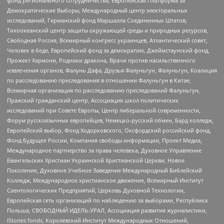
фонд регионального сотрудничества, Европейская Платформа за
Демократические Выборы, Международный центр электоральных
исследований, Германский фонд Маршалла Соединенных Штатов,
Тихоокеанский центр защиты окружающей среды и природных ресурсов,
Свободная Россия, Всемирный конгресс украинцев, Атлантический совет,
Человек в беде, Европейский фонд за демократию, Джеймстаунский фонд,
Прожект Хармони, Родники дракона, Врачи против насильственного
извлечения органов, Фалунь Дафа, Друзья Фалуньгун, Фалуньгун, Коалиция
по расследованию преследования в отношении Фалуньгун в Китае,
Всемирная организация по расследованию преследований Фалуньгун,
Пражский гражданский центр, Ассоциация школ политических
исследований при Совете Европы, Центр либеральной современности,
Форум русскоязычных европейцев, Немецко-русский обмен, Бард колледж,
Европейский выбор, Фонд Ходорковского, Оксфордский российский фонд,
Фонд Будущее России, Компания свободы информации, Проект Медиа,
Международное партнерство за права человека, Духовное Управление
Евангельских Христиан Украинской Христианской Церкви, Новое
Поколение, Духовное Учебное Заведение Международный Библейский
Колледж, Международное христианское движение, Всемирный Институт
Саентологических Предприятий, Церковь Духовной Технологии,
Европейская сеть организаций по наблюдению за выборами, Республика
Польша, СВОБОДНЫЙ ИДЕЛЬ-УРАЛ, Ассоциация развития журналистики,
IStories fonds, Королевский Институт Международных Отношений,