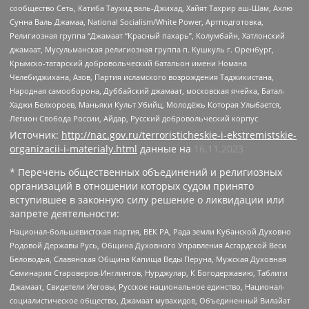
сообщество Сеть, Катиба Таухид валь-Джихад, Хайят Тахрир аш-Шам, Ахлю
Сунна Валь Джамаа, National Socialism/White Power, Артподготовка,
Религиозная группа “Джамаат “Красный пахарь”, Колумбайн, Хатлонский
джамаат, Мусульманская религиозная группа п. Кушкуль г. Оренбург,
Крымско-татарский добровольческий батальон имени Номана
Челебиджихана, Азов, Партия исламского возрождения Таджикистана,
Народная самооборона, Дуббайский джамаат, московская ячейка, Батал-
Хаджи Белхороев, Маньяки Культ Убийц, Молодёжь Которая Улыбается,
Легион Свобода России, Айдар, Русский добровольческий корпус
Источник:
http://nac.gov.ru/terroristicheskie-i-ekstremistskie-
organizacii-i-materialy.html
данные на
16.11.2023
* Перечень общественных объединений и религиозных
организаций в отношении которых судом принято
вступившее в законную силу решение о ликвидации или
запрете деятельности:
Национал-большевистская партия, ВЕК РА, Рада земли Кубанской Духовно
Родовой Державы Русь, Община Духовного Управления Асгардской Веси
Беловодья, Славянская Община Капища Веды Перуна, Мужская Духовная
Семинария Староверов-Инглингов, Нурджулар, К Богодержавию, Таблиги
Джамаат, Свидетели Иеговы, Русское национальное единство, Национал-
социалистическое общество, Джамаат мувахидов, Объединенный Вилайат