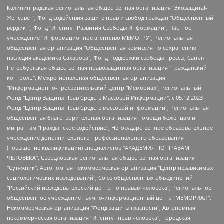
Калининградская региональная общественная организация "Экозащита!-Женсовет", Фонд содействия защите прав и свобод граждан "Общественный вердикт", Фонд "Институт Развития Свободы Информации", Частное учреждение "Информационное агентство МЕМО. РУ", Региональная общественная организация "Общественная комиссия по сохранению наследия академика Сахарова", Фонд поддержки свободы прессы, Санкт-Петербургская общественная правозащитная организация "Гражданский контроль", Межрегиональная общественная организация "Информационно-просветительский центр "Мемориал", Региональный Фонд "Центр Защиты Прав Средств Массовой Информации", с 05.12.2023 Фонд "Центр Защиты Прав Средств массовой информации", Региональная общественная благотворительная организация помощи беженцам и мигрантам "Гражданское содействие", Негосударственное образовательное учреждение дополнительного профессионального образования (повышение квалификации) специалистов "АКАДЕМИЯ ПО ПРАВАМ ЧЕЛОВЕКА", Свердловская региональная общественная организация "Сутяжник", Автономная некоммерческая организация "Центр независимых социологических исследований", Союз общественных объединений "Российский исследовательский центр по правам человека", Региональное общественное учреждение научно-информационный центр "МЕМОРИАЛ", Некоммерческая организация "Фонд защиты гласности", Автономная некоммерческая организация "Институт прав человека", Городская общественная организация "Екатеринбургское общество "МЕМОРИАЛ", Городская общественная организация "Рязанское историко-просветительское и правозащитное общество "Мемориал" (Рязанский Мемориал), Челябинский региональный орган общественной самодеятельности – женское общественное объединение "Женщины Евразии", Челябинский региональный орган общественной самодеятельности "Уральская правозащитная группа", Фонд содействия защите здоровья и социальной справедливости имени Андрея Рылькова, Автономная Некоммерческая Организация "Аналитический Центр Юрия Левады", Автономная некоммерческая организация социальной поддержки населения "Проект Апрель", Региональная общественная организация помощи женщинам и детям, находящимся в кризисной ситуации "Информационно-методический центр "Анна", Фонд содействия развитию массовых коммуникаций и правовому просвещению "Так-так-Так", Фонд содействия устойчивому развитию "Серебряная тайга", Свердловский региональный общественный фонд социальных проектов "Новое время", "Idel.Реалии", Кавказ.Реалии, Крым.Реалии, Телеканал Настоящее Время, Татаро-башкирская служба Радио Свобода (Azatliq Radiosi), Радио Свободная Европа/Радио Свобода (PCE/PC), "Сибирь.Реалии", "Фактограф", Благотворительный фонд помощи осужденным и их семьям, Автономная некоммерческая организация "Институт глобализации и социальных движений", Фонд "В защиту прав заключенных", Частное учреждение "Центр поддержки и содействия развитию средств массовой информации", Пензенский региональный общественный благотворительный фонд "Гражданский союз", "Север.Реалии", Некоммерческая организация Фонд "Правовая инициатива", Общество с ограниченной ответственностью "Радио Свободная Европа/Радио Свобода", Чешское информационное агентство "MEDIUM-ORIENT", Красноярская региональная общественная организация "Мы против СПИДа", Камалягин Денис Николаевич, Маркелов Сергей Евгеньевич, Пономарев Лев Александрович, Савицкая Людмила Алексеевна, Автономная некоммерческая организация "Центр по работе с проблемой насилия "НАСИЛИЮ.НЕТ", Межрегиональный профессиональный союз работников здравоохранения "Альянс врачей", Юридическое лицо, зарегистрированное в Латвийской Республике, SIA "Medusa Project" (регистрационный номер 40103797863, дата регистрации 10.06.2014), Некоммерческая организация "Фонд по борьбе с коррупцией", Автономная некоммерческая организация "Институт права и публичной политики", Баданин Роман Сергеевич, Гликин Максим Александрович, Железнова Мария Михайловна, Лукьянова Юлия Сергеевна, Маетная Елизавета Витальевна, Маняхин Петр Борисович, Чуракова Ольга Владимировна, Ярош Юлия Петровна, Юридическое лицо "The Insider SIA", зарегистрированное в Риге, Латвийская Республика (дата регистрации 26.06.2015), являющееся администратором доменного имени интернет-издания "The Insider SIA", https://theins.ru, Постернак Алексей Евгеньевич, Рубин Михаил Аркадьевич, Анин Роман Александрович, Юридическое лицо Istories fonds, зарегистрированное в Латвийской Республике (регистрационный номер 50008295751, дата регистрации 24.02.2020), Великовский Дмитрий Александрович, Долинина Ирина Николаевна, Мароховская Алеся Алексеевна, Шлейнов Роман Юрьевич, Шмагун Олеся Валентиновна, Общество с ограниченной ответственностью "Альтаир 2021", Общество с ограниченной ответственностью "Вега 2021", Общество с ограниченной ответственностью "Главный редактор 2021", Общество с ограниченной ответственностью "Ромашки монолит", Важенков Артем Валерьевич, Ивановская областная общественная организация "Центр гендерных исследований", Гурман Юрий Альбертович, Медиапроект "ОВД-Инфо", Егоров Владимир Владимирович, Жилинский Владимир Александрович, Общество с ограниченной ответственностью "ЗП", Иванова София Юрьевна, Карезина Инна Павловна, Кильтау Екатерина Викторовна, Петров Алексей Викторович, Пискунов Сергей Евгеньевич, Смирнов Сергей Сергеевич, Тихонов Михаил Сергеевич, Общество с ограниченной ответственностью "ЖУРНАЛИСТ-ИНОСТРАННЫЙ АГЕНТ", Арапова Галина Юрьевна, Вольтская Татьяна Анатольевна, Американская компания "Mason G.E.S. Anonymous Foundation" (США), являющаяся владельцем интернет-издания https://mnews.world/, Компания "Stichting Bellingcat", зарегистрированная в Нидерландах (дата регистрации 11.07.2018), Захаров Андрей Вячеславович, Клепиковская Екатерина Дмитриевна, Общество с ограниченной ответственностью "МЕМО", Перл Роман Александрович, Симонов Евгений Алексеевич, Соловьева Елена Анатольевна, Сотников Даниил Владимирович, Сурначева Елизавета Дмитриевна, Автономная некоммерческая организация по защите прав человека и информированию населения "Якутия – Наше Мнение", Общество с ограниченной ответственностью "Москоу диджитал медиа", с 26.01.2023 Общество с ограниченной ответственностью "Чайка Белые сады", Ветошкина Валерия Валерьевна, Заговора Максим Александрович, Межрегиональное общественное движение "Российская ЛГБТ - сеть", Оленичев Максим Владимирович, Павлов Иван Юрьевич, Скворцова Елена Сергеевна, Общество с ограниченной ответственностью "Как бы инагент", Кочетков Игорь Викторович, Общество с ограниченной ответственностью "Честные выборы", Еланчик Олег Александрович, Общество с ограниченной ответственностью "Нобелевский призыв", Гималова Регина Эмилевна, Григорьев Андрей Валерьевич, Григорьева Алина Александровна, Ассоциация по содействию защите прав призывников, альтернативнослужащих и военнослужащих "Правозащитная группа "Гражданин.Армия.Право", Хисамова Регина Фаритовна, Автономная некоммерческая организация по реализации социально-правовых программ "Лилит", Дальневосточное общественное движение "Маяк", Санкт-Петербургская ЛГБТ-инициативная группа "Выход", Инициативная группа ЛГБТ+ "Реверс", Алексеев Андрей Викторович, Бекбулатова Таисия Львовна, Беляев Иван Михайлович, Владыкина Елена Сергеевна, Гельман Марат Александрович, Никульшина Вероника Юрьевна, Толоконникова Надежда Андреевна, Шендерович Виктор Анатольевич, Общество с ограниченной ответственностью "Данное сообщение", Общество с ограниченной ответственностью Издательский дом "Новая глава", Айнбиндер Александра Александровна, Московский комьюнити-центр для ЛГБТ+инициатив, Благотворительный фонд развития филантропии, Deutsche Welle (Германия, Kurt-Schumacher-Strasse 3, 53113 Bonn), Борзунова Мария Михайловна, Воробьев Виктор Викторович, Голубева Анна Львовна, Константинова Алла Михайловна, Малкова Ирина Владимировна, Мурадов Мурад Абдулгалимович, Осетинская Елизавета Николаевна, Понасенков Евгений Николаевич, Ганапольский Матвей Юрьевич, Киселев Евгений Алексеевич, Борухович Ирина Григорьевна, Дремин Иван Тимофеевич, Дубровский Дмитрий Викторович, Красноярская региональная общественная организация поддержки и развития альтернативных образовательных технологий и межкультурных коммуникаций "ИНТЕРРА", Маяковская Екатерина Алексеевна, Фейгин Марк Захарович, Филимонов Андрей Викторович, Дзугкоева Регина Николаевна, Доброхотов Роман Александрович, Дудь Юрий Александрович, Елкин Сергей Владимирович, Кругликов Кирилл Игоревич, Сабунаева Мария Леонидовна, Семенов Алексей Владимирович, Шаинян Карен Багратович, Шульман Екатерина Михайловна, Асафьев Артур Валерьевич, Вахштайн Виктор Семенович, Венедиктов Алексей Алексеевич, Лушникова Екатерина Евгеньевна, Волков Леонид Михайлович, Невзоров Александр Глебович, Пархоменко Сергей Борисович, Сироткин Ярослав Николаевич, Кара-Мурза Владимир Владимирович, Баранова Наталья Владимировна, Гозман Леонид Яковлевич, Кагарлицкий Борис Юльевич, Климарев Михаил Валерьевич, Милов Владимир Станиславович, Автономная некоммерческая организация Краснодарский центр современного искусства "Типография", Моргенштерн Алишер Тагирович, Соболь Любовь Эдуардовна, Общество с ограниченной ответственностью "ЛИЗА НОРМ", Каспаров Гарри Кимович, Ходорковский Михаил Борисович, Общество с ограниченной ответственностью "Апрельские тезисы", Данилович Ирина Брониславовна, Кашин Олег Владимирович, Петров Николай Владимирович, Пивоваров Алексей Владимирович, Соколов Михаил Владимирович, Цветкова Юлия Владимировна, Чичваркин Евгений Александрович, Комитет против пыток/Команда против пыток, Общество с ограниченной ответственностью "Первый научный", Общество с ограниченной ответственностью "Вертолет и ко", Белоцерковская Вероника Борисовна, Кац Максим Евгеньевич, Лазарева Татьяна Юрьевна, Шаведдинов Руслан Табризович, Яшин Илья Валерьевич, Общество с ограниченной ответственностью "Иноагент ААВ", Алешковский Дмитрий Петрович, Альбац Евгения Марковна, Быков Дмитрий Львович, Галямина Юлия Евгеньевна, Лойко Сергей Леонидович, Мартынов Кирилл Константинович, Медведев Сергей Александрович, Крашенинников Федор Геннадиевич, Гордеева Катерина Вл