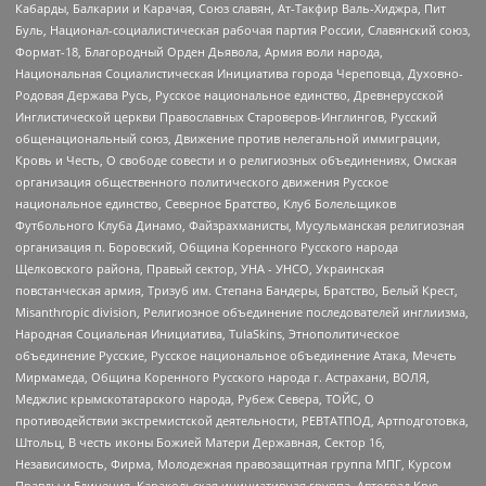
Кабарды, Балкарии и Карачая, Союз славян, Ат-Такфир Валь-Хиджра, Пит
Буль, Национал-социалистическая рабочая партия России, Славянский союз,
Формат-18, Благородный Орден Дьявола, Армия воли народа,
Национальная Социалистическая Инициатива города Череповца, Духовно-
Родовая Держава Русь, Русское национальное единство, Древнерусской
Инглистической церкви Православных Староверов-Инглингов, Русский
общенациональный союз, Движение против нелегальной иммиграции,
Кровь и Честь, О свободе совести и о религиозных объединениях, Омская
организация общественного политического движения Русское
национальное единство, Северное Братство, Клуб Болельщиков
Футбольного Клуба Динамо, Файзрахманисты, Мусульманская религиозная
организация п. Боровский, Община Коренного Русского народа
Щелковского района, Правый сектор, УНА - УНСО, Украинская
повстанческая армия, Тризуб им. Степана Бандеры, Братство, Белый Крест,
Misanthropic division, Религиозное объединение последователей инглиизма,
Народная Социальная Инициатива, TulaSkins, Этнополитическое
объединение Русские, Русское национальное объединение Атака, Мечеть
Мирмамеда, Община Коренного Русского народа г. Астрахани, ВОЛЯ,
Меджлис крымскотатарского народа, Рубеж Севера, ТОЙС, О
противодействии экстремистской деятельности, РЕВТАТПОД, Артподготовка,
Штольц, В честь иконы Божией Матери Державная, Сектор 16,
Независимость, Фирма, Молодежная правозащитная группа МПГ, Курсом
Правды и Единения, Каракольская инициативная группа, Автоград Крю,