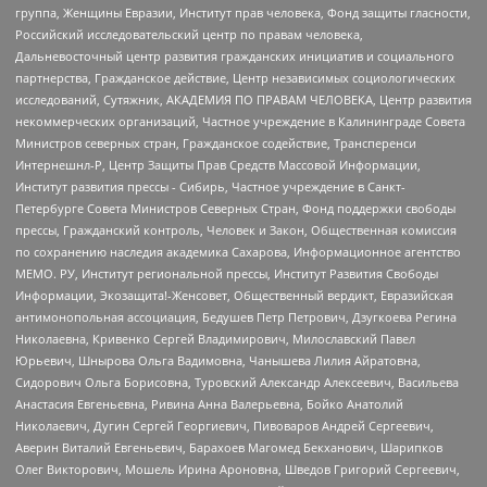
группа, Женщины Евразии, Институт прав человека, Фонд защиты гласности,
Российский исследовательский центр по правам человека,
Дальневосточный центр развития гражданских инициатив и социального
партнерства, Гражданское действие, Центр независимых социологических
исследований, Сутяжник, АКАДЕМИЯ ПО ПРАВАМ ЧЕЛОВЕКА, Центр развития
некоммерческих организаций, Частное учреждение в Калининграде Совета
Министров северных стран, Гражданское содействие, Трансперенси
Интернешнл-Р, Центр Защиты Прав Средств Массовой Информации,
Институт развития прессы - Сибирь, Частное учреждение в Санкт-
Петербурге Совета Министров Северных Стран, Фонд поддержки свободы
прессы, Гражданский контроль, Человек и Закон, Общественная комиссия
по сохранению наследия академика Сахарова, Информационное агентство
МЕМО. РУ, Институт региональной прессы, Институт Развития Свободы
Информации, Экозащита!-Женсовет, Общественный вердикт, Евразийская
антимонопольная ассоциация, Бедушев Петр Петрович, Дзугкоева Регина
Николаевна, Кривенко Сергей Владимирович, Милославский Павел
Юрьевич, Шнырова Ольга Вадимовна, Чанышева Лилия Айратовна,
Сидорович Ольга Борисовна, Туровский Александр Алексеевич, Васильева
Анастасия Евгеньевна, Ривина Анна Валерьевна, Бойко Анатолий
Николаевич, Дугин Сергей Георгиевич, Пивоваров Андрей Сергеевич,
Аверин Виталий Евгеньевич, Барахоев Магомед Бекханович, Шарипков
Олег Викторович, Мошель Ирина Ароновна, Шведов Григорий Сергеевич,