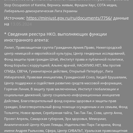
Stop Occupation of Karelia, Вернись живым, Фридом Хаус, СОТА медиа,
Либерально-демократическая Лига Украины
Источник:
https://minjust.gov.ru/ru/documents/7756/
данные
на
13.05.2024
* Сведения реестра НКО, выполняющих функции
иностранного агента:
Лилит, Правозащитная группа Гражданин.Армия.Право, Нижегородский
центр немецкой и европейской культуры, Центр гендерных исследований,
Фонд защиты прав граждан Штаб, Институт права и публичной политики,
Фонд борьбы с коррупцией, Альянс врачей, НАСИЛИЮ.НЕТ, Мы против
СПИДа, СВЕЧА, Гуманитарное действие, Открытый Петербург, Лига
Избирателей, Правовая инициатива, Гражданский Союз, Хасдей Ерушалаим,
Центр поддержки и содействия развитию средств массовой информации,
Горячая Линия, В защиту прав заключенных, Институт глобализации и
социальных движений, Центр социально-информационных инициатив
Действие, Благотворительный фонд охраны здоровья и защиты прав
граждан, Благотворительный фонд помощи осужденным и их семьям, Фонд
Тольятти, Новое время, Серебряная тайга, Так-Так-Так, Сова, центр Анна,
Проект Апрель, Самарская губерния, Эра здоровья, Мемориал,
Аналитический Центр Юрия Левады, Издательство Парк Гагарина, Фонд
имени Андрея Рылькова, Сфера, Центр СИБАЛЬТ, Уральская правозащитная