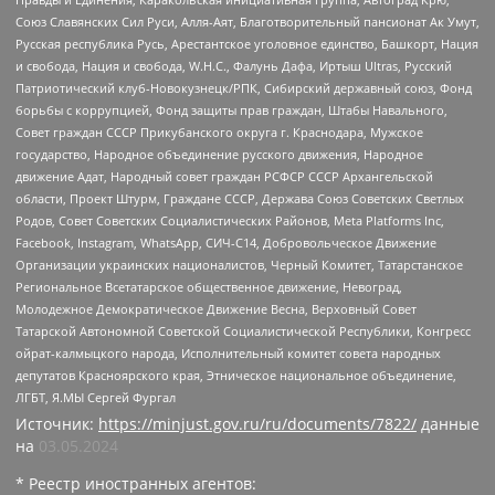
Союз Славянских Сил Руси, Алля-Аят, Благотворительный пансионат Ак Умут,
Русская республика Русь, Арестантское уголовное единство, Башкорт, Нация
и свобода, Нация и свобода, W.H.С., Фалунь Дафа, Иртыш Ultras, Русский
Патриотический клуб-Новокузнецк/РПК, Сибирский державный союз, Фонд
борьбы с коррупцией, Фонд защиты прав граждан, Штабы Навального,
Совет граждан СССР Прикубанского округа г. Краснодара, Мужское
государство, Народное объединение русского движения, Народное
движение Адат, Народный совет граждан РСФСР СССР Архангельской
области, Проект Штурм, Граждане СССР, Держава Союз Советских Светлых
Родов, Совет Советских Социалистических Районов, Meta Platforms Inc,
Facebook, Instagram, WhatsApp, СИЧ-С14, Добровольческое Движение
Организации украинских националистов, Черный Комитет, Татарстанское
Региональное Всетатарское общественное движение, Невоград,
Молодежное Демократическое Движение Весна, Верховный Совет
Татарской Автономной Советской Социалистической Республики, Конгресс
ойрат-калмыцкого народа, Исполнительный комитет совета народных
депутатов Красноярского края, Этническое национальное объединение,
ЛГБТ, Я.МЫ Сергей Фургал
Источник:
https://minjust.gov.ru/ru/documents/7822/
данные
на
03.05.2024
* Реестр иностранных агентов: