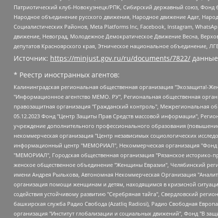
Патриотический клуб-Новокузнецк/РПК, Сибирский державный союз, Фонд б
Народное объединение русского движения, Народное движение Адат, Народ
Социалистических Районов, Meta Platforms Inc, Facebook, Instagram, Wha
движение, Невоград, Молодежное Демократическое Движение Весна, Верхов
депутатов Красноярского края, Этническое национальное объединение, ЛГ
Источник:
https://minjust.gov.ru/ru/documents/7822/
данные
* Реестр иностранных агентов:
Калининградская региональная общественная организация "Экозащита!-Женсовет", Фонд содействия защите прав и свобод граждан "Общественный вердикт", Фонд "Институт Развития Свободы Информации", Частное учреждение "Информационное агентство МЕМО. РУ", Региональная общественная организация "Общественная комиссия по сохранению наследия академика Сахарова", Фонд поддержки свободы прессы, Санкт-Петербургская общественная правозащитная организация "Гражданский контроль", Межрегиональная общественная организация "Информационно-просветительский центр "Мемориал", Региональный Фонд "Центр Защиты Прав Средств Массовой Информации", с 05.12.2023 Фонд "Центр Защиты Прав Средств массовой информации", Региональная общественная благотворительная организация помощи беженцам и мигрантам "Гражданское содействие", Негосударственное образовательное учреждение дополнительного профессионального образования (повышение квалификации) специалистов "АКАДЕМИЯ ПО ПРАВАМ ЧЕЛОВЕКА", Свердловская региональная общественная организация "Сутяжник", Автономная некоммерческая организация "Центр независимых социологических исследований", Союз общественных объединений "Российский исследовательский центр по правам человека", Региональное общественное учреждение научно-информационный центр "МЕМОРИАЛ", Некоммерческая организация "Фонд защиты гласности", Автономная некоммерческая организация "Институт прав человека", Городская общественная организация "Екатеринбургское общество "МЕМОРИАЛ", Городская общественная организация "Рязанское историко-просветительское и правозащитное общество "Мемориал" (Рязанский Мемориал), Челябинский региональный орган общественной самодеятельности – женское общественное объединение "Женщины Евразии", Челябинский региональный орган общественной самодеятельности "Уральская правозащитная группа", Фонд содействия защите здоровья и социальной справедливости имени Андрея Рылькова, Автономная Некоммерческая Организация "Аналитический Центр Юрия Левады", Автономная некоммерческая организация социальной поддержки населения "Проект Апрель", Региональная общественная организация помощи женщинам и детям, находящимся в кризисной ситуации "Информационно-методический центр "Анна", Фонд содействия развитию массовых коммуникаций и правовому просвещению "Так-так-Так", Фонд содействия устойчивому развитию "Серебряная тайга", Свердловский региональный общественный фонд социальных проектов "Новое время", "Idel.Реалии", Кавказ.Реалии, Крым.Реалии, Телеканал Настоящее Время, Татаро-башкирская служба Радио Свобода (Azatliq Radiosi), Радио Свободная Европа/Радио Свобода (PCE/PC), "Сибирь.Реалии", "Фактограф", Благотворительный фонд помощи осужденным и их семьям, Автономная некоммерческая организация "Институт глобализации и социальных движений", Фонд "В защиту прав заключенных", Частное учреждение "Центр поддержки и содействия развитию средств массовой информации", Пензенский региональный общественный благотворительный фонд "Гражданский союз", "Север.Реалии", Некоммерческая организация Фонд "Правовая инициатива", Общество с ограниченной ответственностью "Радио Свободная Европа/Радио Свобода", Чешское информационное агентство "MEDIUM-ORIENT", Красноярская региональная общественная организация "Мы против СПИДа", Камалягин Денис Николаевич, Маркелов Сергей Евгеньевич, Пономарев Лев Александрович, Савицкая Людмила Алексеевна, Автоно