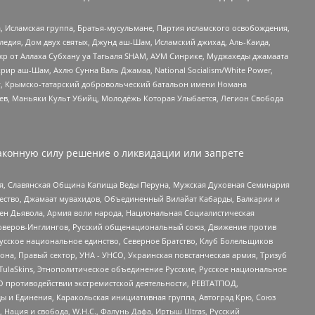
 Исламская группа, Братья-мусульмане, Партия исламского освобождения,
едия, Дом двух святых, Джунд аш-Шам, Исламский джихад, Аль-Каида,
жр от Аллаха Субхану уа Тагьаля SHAM, АУМ Синрике, Муджахеды джамаата
рир аш-Шам, Ахлю Сунна Валь Джамаа, National Socialism/White Power,
рг, Крымско-татарский добровольческий батальон имени Номана
оев, Маньяки Культ Убийц, Молодёжь Которая Улыбается, Легион Свобода
аконную силу решение о ликвидации или запрете
ья, Славянская Община Капища Веды Перуна, Мужская Духовная Семинария
щество, Джамаат мувахидов, Объединенный Вилайат Кабарды, Балкарии и
ден Дьявола, Армия воли народа, Национальная Социалистическая
роверов-Инглингов, Русский общенациональный союз, Движение против
усское национальное единство, Северное Братство, Клуб Болельщиков
а, Правый сектор, УНА - УНСО, Украинская повстанческая армия, Тризуб
 TulaSkins, Этнополитическое объединение Русские, Русское национальное
О противодействии экстремистской деятельности, РЕВТАТПОД,
ы и Единения, Каракольская инициативная группа, Автоград Крю, Союз
 Нация и свобода, W.H.С., Фалунь Дафа, Иртыш Ultras, Русский