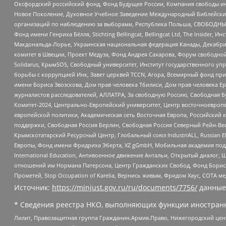
Оксфордский российский фонд, Фонд Будущее России, Компания свободы ин
Новое Поколение, Духовное Учебное Заведение Международный Библейский
организаций по наблюдению за выборами, Республика Польша, СВОБОДНЫЙ
Фонд имени Генриха Бёлля, Stichting Bellingcat, Bellingcat Ltd, The Inside
Макдональда-Лорье, Украинская национальная федерация Канады, Декабрис
комитет в Швеции, Проект Медуза, Фонд Андрея Сахарова, Форум свободной 
Solidarus, КрымSOS, Свободный университет, Институт государственного у
борьбы с коррупцией Инк, Завет церквей TCCN, Агора, Всемирный фонд при
имени Бориса Звозскова, Дом прав человека Тбилиси, Дом прав человека Ер
журналистов расследователей, АЛЛАТРА, За свободную Россию, Свободная Б
Комитет-2024, Центрально-Европейский университет, Центр восточноевроп
европейской политики, Академическая сеть Восточная Европа, Российский к
поддержки, Свободная Россия Берлин, Свободная Россия Северный Рейн-Вест
Крымскотатарский Ресурсный Центр, Глобальный союз IndustriALL, Russian E
Европы, Фонд имени Фридриха Эберта, XZ gGmbH, Мобильная академия поддержк
International Education, Антивоенное движение Антальи, Открытый диало
отношений им Нормана Патерсона, Центр Гражданских Свобод, Фонд Бориса
Прометей, Stop Occupation of Karelia, Вернись живым, Фридом Хаус, СОТА 
Источник:
https://minjust.gov.ru/ru/documents/7756/
данные
* Сведения реестра НКО, выполняющих функции иностранн
Лилит, Правозащитная группа Гражданин.Армия.Право, Нижегородский цент