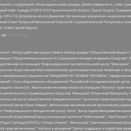
орьбы с коррупцией, Фонд защиты прав граждан, Штабы Навального, Совет гражд
ный совет граждан РСФСР СССР Архангельской области, Проект Штурм, Граждане 
tsApp, СИЧ-С14, Добровольческое Движение Организации украинских националисто
ный Совет Татарской Автономной Советской Социалистической Республики, Кон
БТ, Я.МЫ Сергей Фургал
 на
03.05.2024
мная некоммерческая организация "Центр по работе с проблемой насилия "НАСИЛИЮ.НЕТ", Межрегиональный профессиональный союз работников здравоохранения "Альянс врачей", Юридическое лицо, зарегистрированное в Латвийской Республике, SIA "Medusa Project" (регистрационный номер 40103797863, дата регистрации 10.06.2014), Некоммерческая организация "Фонд по борьбе с коррупцией", Автономная некоммерческая организация "Институт права и публичной политики", Баданин Роман Сергеевич, Гликин Максим Александрович, Железнова Мария Михайловна, Лукьянова Юлия Сергеевна, Маетная Елизавета Витальевна, Маняхин Петр Борисович, Чуракова Ольга Владимировна, Ярош Юлия Петровна, Юридическое лицо "The Insider SIA", зарегистрированное в Риге, Латвийская Республика (дата регистрации 26.06.2015), являющееся администратором доменного имени интернет-издания "The Insider SIA", https://theins.ru, Постернак Алексей Евгеньевич, Рубин Михаил Аркадьевич, Анин Роман Александрович, Юридическое лицо Istories fonds, зарегистрированное в Латвийской Республике (регистрационный номер 50008295751, дата регистрации 24.02.2020), Великовский Дмитрий Александрович, Долинина Ирина Николаевна, Мароховская Алеся Алексеевна, Шлейнов Роман Юрьевич, Шмагун Олеся Валентиновна, Общество с ограниченной ответственностью "Альтаир 2021", Общество с ограниченной ответственностью "Вега 2021", Общество с ограниченной ответственностью "Главный редактор 2021", Общество с ограниченной ответственностью "Ромашки монолит", Важенков Артем Валерьевич, Ивановская областная общественная организация "Центр гендерных исследований", Гурман Юрий Альбертович, Медиапроект "ОВД-Инфо", Егоров Владимир Владимирович, Жилинский Владимир Александрович, Общество с ограниченной ответственностью "ЗП", Иванова София Юрьевна, Карезина Инна Павловна, Кильтау Екатерина Викторовна, Петров Алексей Викторович, Пискунов Сергей Евгеньевич, Смирнов Сергей Сергеевич, Тихонов Михаил Сергеевич, Общество с ограниченной ответственностью "ЖУРНАЛИСТ-ИНОСТРАННЫЙ АГЕНТ", Арапова Галина Юрьевна, Вольтская Татьяна Анатольевна, Американская компания "Mason G.E.S. Anonymous Foundation" (США), являющаяся владельцем интернет-издания https://mnews.world/, Компания "Stichting Bellingcat", зарегистрированная в Нидерландах (дата регистрации 11.07.2018), Захаров Андрей Вячеславович, Клепиковская Екатерина Дмитриевна, Общество с ограниченной ответственностью "МЕМО", Перл Роман Александрович, Симонов Евгений Алексеевич, Соловьева Елена Анатольевна, Сотников Даниил Владимирович, Сурначева Елизавета Дмитриевна, Автономная некоммерческая организация по защите прав человека и информированию населения "Якутия – Наше Мнение", Общество с ограниченной ответственностью "Москоу диджитал медиа", с 26.01.2023 Общество с ограниченной ответственностью "Чайка Белые сады", Ветошкина Валерия Валерьевна, Заговора Максим Александрович, Межрегиональное общественное движение "Российская ЛГБТ - сеть", Оленичев Максим Владимирович, Павлов Иван Юрьевич, Скворцова Елена Сергеевна, Общество с ограниченной ответственностью "Как бы инагент", Кочетков Игорь Викторович, Общество с ограниченной ответственностью "Честные выборы", Еланчик Олег Александрович, Общество с ограниченной ответственностью "Нобелевский призыв", Гималова Регина Эмилевна, Григорьев Андрей Валерьевич, Григорьева Алина Александровна, Ассоциация по содействию защите прав призывников, альтернативнослужащих и военнослужащих "Правозащитная группа "Гражданин.Армия.Право", Хисамова Регина Фаритовна, Автономная некоммерческая организация по реализации социально-правовых программ "Лилит", Дальн