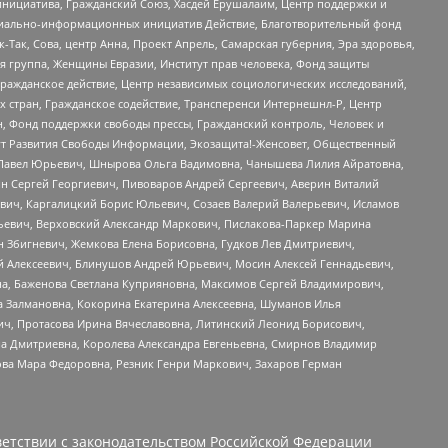
инициатива, Гражданский Союз, Хасдей Ерушалаим, Центр поддержки и
социально-информационных инициатив Действие, Благотворительный фонд
Так, Сова, центр Анна, Проект Апрель, Самарская губерния, Эра здоровья,
я группа, Женщины Евразии, Институт прав человека, Фонд защиты
Гражданское действие, Центр независимых социологических исследований,
стран, Гражданское содействие, Трансперенси Интернешнл-Р, Центр
н, Фонд поддержки свободы прессы, Гражданский контроль, Человек и
тут Развития Свободы Информации, Экозащита!-Женсовет, Общественный
й Павел Юрьевич, Шнырова Ольга Вадимовна, Чанышева Лилия Айратовна,
ин Сергей Георгиевич, Пивоваров Андрей Сергеевич, Аверин Виталий
вич, Каргалицкий Борис Юльевич, Созаев Валерий Валерьевич, Исламов
льевич, Верховский Александр Маркович, Пислакова-Паркер Марина
н Збигневич, Жемкова Елена Борисовна, Гудков Лев Дмитриевич,
й Алексеевич, Блинушов Андрей Юрьевич, Мосин Алексей Геннадьевич,
а, Баженова Светлана Куприяновна, Максимов Сергей Владимирович,
а Залмановна, Кокорина Екатерина Алексеевна, Шуманов Илья
ч, Протасова Ирина Вячеславовна, Литинский Леонид Борисович,
а Дмитриевна, Королева Александра Евгеньевна, Смирнов Владимир
ова Мара Федоровна, Резник Генри Маркович, Захаров Герман
етствии с законодательством Российской Федерации