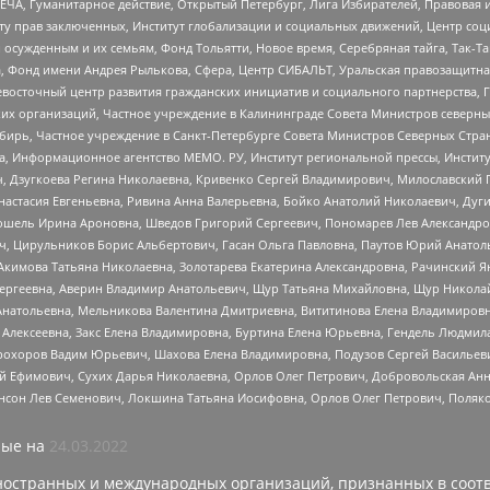
ЧА, Гуманитарное действие, Открытый Петербург, Лига Избирателей, Правовая 
иту прав заключенных, Институт глобализации и социальных движений, Центр 
ужденным и их семьям, Фонд Тольятти, Новое время, Серебряная тайга, Так-Так-
, Фонд имени Андрея Рылькова, Сфера, Центр СИБАЛЬТ, Уральская правозащитна
невосточный центр развития гражданских инициатив и социального партнерства, 
 организаций, Частное учреждение в Калининграде Совета Министров северных 
бирь, Частное учреждение в Санкт-Петербурге Совета Министров Северных Стра
а, Информационное агентство МЕМО. РУ, Институт региональной прессы, Инсти
ч, Дзугкоева Регина Николаевна, Кривенко Сергей Владимирович, Милославски
настасия Евгеньевна, Ривина Анна Валерьевна, Бойко Анатолий Николаевич, Дуг
ошель Ирина Ароновна, Шведов Григорий Сергеевич, Пономарев Лев Александро
ч, Цирульников Борис Альбертович, Гасан Ольга Павловна, Паутов Юрий Анато
Акимова Татьяна Николаевна, Золотарева Екатерина Александровна, Рачинский Я
Сергеевна, Аверин Владимир Анатольевич, Щур Татьяна Михайловна, Щур Никола
Анатольевна, Мельникова Валентина Дмитриевна, Вититинова Елена Владимировн
 Алексеевна, Закс Елена Владимировна, Буртина Елена Юрьевна, Гендель Людмил
рохоров Вадим Юрьевич, Шахова Елена Владимировна, Подузов Сергей Васильеви
й Ефимович, Сухих Дарья Николаевна, Орлов Олег Петрович, Добровольская Анн
нсон Лев Семенович, Локшина Татьяна Иосифовна, Орлов Олег Петрович, Поляк
ые на
24.03.2022
ностранных и международных организаций, признанных в соотв