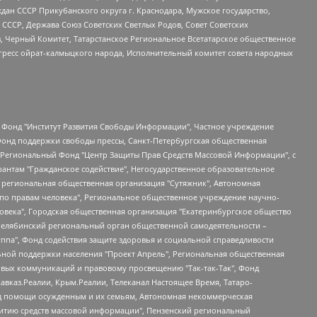
ан СССР Прикубанского округа г. Краснодара, Мужское государство,
СССР, Держава Союз Советских Светлых Родов, Совет Советских
в, Черный Комитет, Татарстанское Региональное Всетатарское общественное
гресс ойрат-калмыцкого народа, Исполнительный комитет совета народных
евосточное общественное движение "Маяк", Санкт-Петербургская ЛГБТ-инициативная группа "Выход", Инициативная группа ЛГБТ+ "Реверс", Алексеев Андрей Викторович, Бекбулатова Таисия Львовна, Беляев Иван Михайлович, Владыкина Елена Сергеевна, Гельман Марат Александрович, Никульшина Вероника Юрьевна, Толоконникова Надежда Андреевна, Шендерович Виктор Анатольевич, Общество с ограниченной ответственностью "Данное сообщение", Общество с ограниченной ответственностью Издательский дом "Новая глава", Айнбиндер Александра Александровна, Московский комьюнити-центр для ЛГБТ+инициатив, Благотворительный фонд развития филантропии, Deutsche Welle (Германия, Kurt-Schumacher-Strasse 3, 53113 Bonn), Борзунова Мария Михайловна, Воробьев Виктор Викторович, Голубева Анна Львовна, Константинова Алла Михайловна, Малкова Ирина Владимировна, Мурадов Мурад Абдулгалимович, Осетинская Елизавета Николаевна, Понасенков Евгений Николаевич, Ганапольский Матвей Юрьевич, Киселев Евгений Алексеевич, Борухович Ирина Григорьевна, Дремин Иван Тимофеевич, Дубровский Дмитрий Викторович, Красноярская региональная общественная организация поддержки и развития альтернативных образовательных технологий и межкультурных коммуникаций "ИНТЕРРА", Маяковская Екатерина Алексеевна, Фейгин Марк Захарович, Филимонов Андрей Викторович, Дзугкоева Регина Николаевна, Доброхотов Роман Александрович, Дудь Юрий Александрович, Елкин Сергей Владимирович, Кругликов Кирилл Игоревич, Сабунаева Мария Леонидовна, Семенов Алексей Владимирович, Шаинян Карен Багратович, Шульман Екатерина Михайловна, Асафьев Артур Валерьевич, Вахштайн Виктор Семенович, Венедиктов Алексей Алексеевич, Лушникова Екатерина Евгеньевна, Волков Леонид Михайлович, Невзоров Александр Глебович, Пархоменко Сергей Борисович, Сироткин Ярослав Николаевич, Кара-Мурза Владимир Владимирович, Баранова Наталья Владимировна, Гозман Леонид Яковлевич, Кагарлицкий Борис Юльевич, Климарев Михаил Валерьевич, Милов Владимир Станиславович, Автономная некоммерческая организация Краснодарский центр современного искусства "Типография", Моргенштерн Алишер Тагирович, Соболь Любовь Эдуардовна, Общество с ограниченной ответственностью "ЛИЗА НОРМ", Каспаров Гарри Кимович, Ходорковский Михаил Борисович, Общество с ограниченной ответственностью "Апрельские тезисы", Данилович Ирина Брониславовна, Кашин Олег Владимирович, Петров Николай Владимирович, Пивоваров Алексей Владимирович, Соколов Михаил Владимирович, Цветкова Юлия Владимировна, Чичваркин Евгений Александрович, Комитет против пыток/Команда против пыток, Общество с ограниченной ответственностью "Первый научный", Общество с ограниченной ответственностью "Вертолет и ко", Белоцерковская Вероника Борисовна, Кац Максим Евгеньевич, Лазарева Татьяна Юрьевна, Шаведдинов Руслан Табризович, Яшин Илья Валерьевич, Общество с ограниченной ответственностью "Иноагент ААВ", Алешковский Дмитрий Петрович, Альбац Евгения Марковна, Быков Дмитрий Львович, Галямина Юлия Евгеньевна, Лойко Сергей Леонидович, Мартынов Кирилл Константинович, Медведев Сергей Александрович, Крашенинников Федор Геннадиевич, Гордеева Катерина Вл