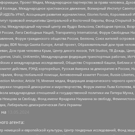
формации, Проект Медиа, Международное партнерство за права человека, Духов
 Колледж, Международное христианское движение, Всемирный Институт Саентол
 ИДЕЛЬ-УРАЛ, Ассоциация развития журналистики, IStories fonds, Королевск
r, Институт правовой инициативы Центральной и Восточной Европы, Фонд Открытой Э
ты, Международный научный центр им Вудро Вильсона, Свободная пресса, Возро
России, Лига Свободных Наций, Transparеncy International, Форум Свободных Н
правления, Форум гражданского общества Россия, Беллона, Союз жителей острово
роды, BDR Novaja Gazeta-Europe, Алтай проект, Образовательный дом прав челов
еван, Дом прав человека Крым, Центр дикого лосося, TVR Studios, ТВ Дождь, Це
урятия, Uralic, UnKremlin, Международная федерация транспортных рабочих, Ист
ейских и международных исследований, Общество Сторожевой башни, Библии и тр
омитет действия, РЭНД корпорейшн, Русская Америка за демократию в России, Н
фалия, Фонд глобальной помощи, Антивоенный комитет России, Russie-Libertes, L
lection Monitor, Article 19, Мнение медиа, Федерация анархического черного кр
и гендерной демократии и миротворчества, Форум имени Льва Копелева, American C
г, Школа международных отношений и государственной политики им Питера Мунка
 Немцова за Свободу, Фонд имени Фридриха Науманна за свободу, Феминистско
медиа, Либерально-демократическая Лига Украины
 на
13.05.2024
ого агента:
р немецкой и европейской культуры, Центр гендерных исследований, Фонд защи