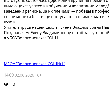
В этот день состоялась церемония вручения премий о
выдающихся успехов в обучении и воспитании молодё
заведений региона. За их плечами — победы в профес
воспитанники блестяще выступают на олимпиадах и сд
вузов.
Учитель труда нашей школы, Елена Владимировна Пыш
Поздравляем Елену Владимировну с этой заслуженной
#МБОУВолоконовскаяСОШ1
МБОУ "Волоконовская СОШ№1"
14:09
02.06.2026 16+
13