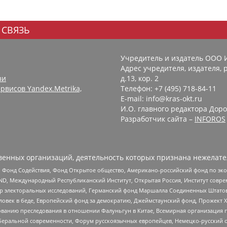
 СВЯЗЬ
Учредитель и издатель ООО 
Адрес учредителя, издателя, р
зи
д.13, кор. 2
рвисов Yandex.Metrika,
Телефон: +7 (495) 718-84-11
E-mail: info@kras-okt.ru
И.О. главного редактора Доро
Разработчик сайта –
INFOROS
енных организаций, деятельность которых признана нежелате
 Фонд Содействия, Фонд Открытое общество, Американо-российский фонд по э
 Международный Республиканский Институт, Открытая Россия, Институт совре
р электоральных исследований, Германский фонд Маршалла Соединенных Штатов
еловек в беде, Европейский фонд за демократию, Джеймстаунский фонд, Прожект
дованию преследования в отношении Фалуньгун в Китае, Всемирная организация 
беральной современности, Форум русскоязычных европейцев, Немецко-русский о