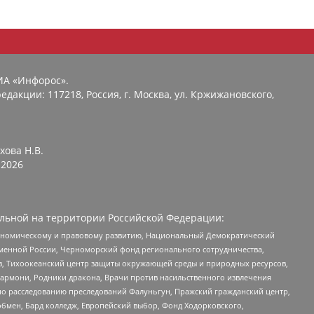
ИА «Инфорос».
едакции: 117218, Россия, г. Москва, ул. Кржижановского,
хова Н.В.
2026
льной на территории Российской Федерации:
кономическому и правовому развитию, Национальный Демократический
менной России, Черноморский фонд регионального сотрудничества,
, Тихоокеанский центр защиты окружающей среды и природных ресурсов,
 Хармони, Родники дракона, Врачи против насильственного извлечения
по расследованию преследований Фалуньгун, Пражский гражданский центр,
бмен, Бард колледж, Европейский выбор, Фонд Ходорковского,