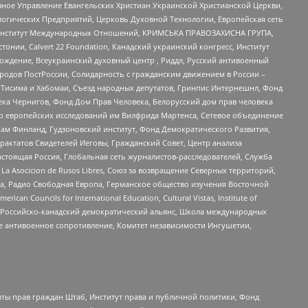
ное Управление Евангельских Христиан Украинской Христианской Церкви,
огических Предприятий, Церковь Духовной Технологии, Европейская сеть
ий Институт Международных Отношений, КРИМСЬКА ПРАВОЗАХИСНА ГРУПА,
стонии, Calvert 22 Foundation, Канадский украинский конгресс, Институт
ждение, Всеукраинский духовный центр , Риддл, Русский антивоенный
ародов ПостРоссии, Солидарность с гражданским движением в России –
в Тисима и Хабомаи, Съезд народных депутатов, Гринпис Интернешнл, Фонд
ека Чернигов, Фонд Дом Прав Человека, Белорусский дом прав человека
нтр европейских исследований им Вилфрида Мартенса, Сетевое объединение
Чам Финланд, Гудзоновский институт, Фонд Демократического Развития,
актатов Свидетелей Иеговы, Гражданский Совет, Центр анализа
астоящая Россия, Глобальная сеть журналистов-расследователей, Служба
a Asocicion de Rusos Libres, Союз за возвращение Северных территорий,
еста, Радио Свободная Европа, Германское общество изучения Восточной
ouncils for International Education, Cultural Vistas, Institute of
, Российско-канадский демократический альянс, Школа международных
е антивоенное сопротивление, Комитет независимости Ингушетии,
ты прав граждан Штаб, Институт права и публичной политики, Фонд