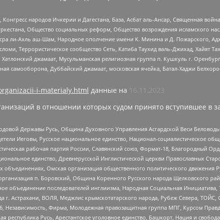
нгресс народов Ичкерии и Дагестана, База, Асбат аль-Ансар, Священная война,
уркестана, Общество социальных реформ, Общество возрождения исламского насл
Нусра ли-Ахль аш-Шам, Народное ополчение имени К. Минина и Д. Пожарского, Ад
сломи, Террористическое сообщество Сеть, Катиба Таухид валь-Джихад, Хайят Тах
, Хатлонский джамаат, Мусульманская религиозная группа п. Кушкуль г. Оренбу
ная самооборона, Дуббайский джамаат, московская ячейка, Батал-Хаджи Белхор
organizacii-i-materialy.html
данные на
16.11.2023
анизаций в отношении которых судом принято вступившее в з
 Родовой Державы Русь, Община Духовного Управления Асгардской Веси Беловод
детели Иеговы, Русское национальное единство, Национал-социалистическое об
истическая рабочая партия России, Славянский союз, Формат-18, Благородный Ор
ациональное единство, Древнерусской Инглистической церкви Православных Ста
ных объединениях, Омская организация общественного политического движения Р
рганизация п. Боровский, Община Коренного Русского народа Щелковского район
гиозное объединение последователей инглиизма, Народная Социальная Инициатива,
 г. Астрахани, ВОЛЯ, Меджлис крымскотатарского народа, Рубеж Севера, ТОЙС, 
6, Независимость, Фирма, Молодежная правозащитная группа МПГ, Курсом Правд
ая республика Русь, Арестантское уголовное единство, Башкорт, Нация и свобода,