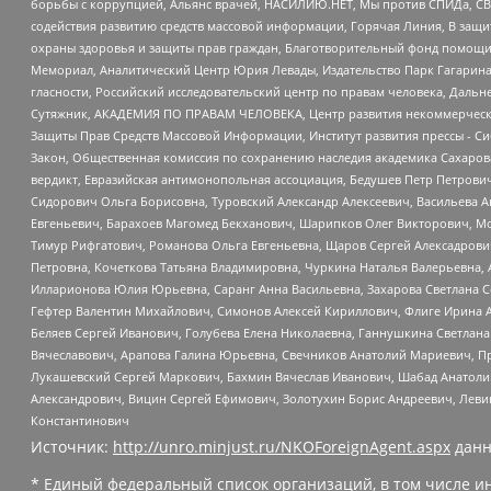
борьбы с коррупцией, Альянс врачей, НАСИЛИЮ.НЕТ, Мы против СПИДа, СВЕ
содействия развитию средств массовой информации, Горячая Линия, В защ
охраны здоровья и защиты прав граждан, Благотворительный фонд помощи ос
Мемориал, Аналитический Центр Юрия Левады, Издательство Парк Гагарина
гласности, Российский исследовательский центр по правам человека, Даль
Сутяжник, АКАДЕМИЯ ПО ПРАВАМ ЧЕЛОВЕКА, Центр развития некоммерческих
Защиты Прав Средств Массовой Информации, Институт развития прессы - Си
Закон, Общественная комиссия по сохранению наследия академика Сахаров
вердикт, Евразийская антимонопольная ассоциация, Бедушев Петр Петрови
Сидорович Ольга Борисовна, Туровский Александр Алексеевич, Васильева А
Евгеньевич, Барахоев Магомед Бекханович, Шарипков Олег Викторович, М
Тимур Рифгатович, Романова Ольга Евгеньевна, Щаров Сергей Алексадрови
Петровна, Кочеткова Татьяна Владимировна, Чуркина Наталья Валерьевна, 
Илларионова Юлия Юрьевна, Саранг Анна Васильевна, Захарова Светлана 
Гефтер Валентин Михайлович, Симонов Алексей Кириллович, Флиге Ирина 
Беляев Сергей Иванович, Голубева Елена Николаевна, Ганнушкина Светлана
Вячеславович, Арапова Галина Юрьевна, Свечников Анатолий Мариевич, П
Лукашевский Сергей Маркович, Бахмин Вячеслав Иванович, Шабад Анатоли
Александрович, Вицин Сергей Ефимович, Золотухин Борис Андреевич, Леви
Константинович
Источник:
http://unro.minjust.ru/NKOForeignAgent.aspx
данн
* Единый федеральный список организаций, в том числе и