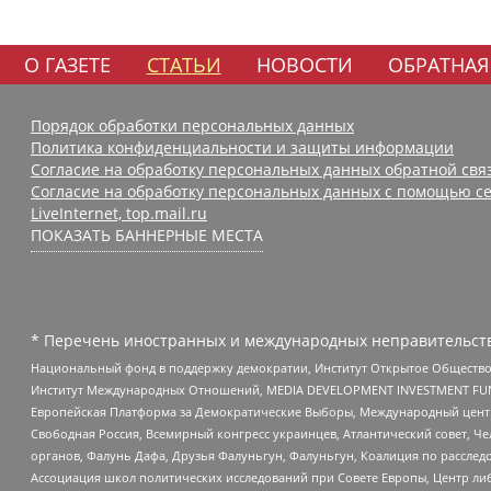
О ГАЗЕТЕ
СТАТЬИ
НОВОСТИ
ОБРАТНАЯ
Порядок обработки персональных данных
Политика конфиденциальности и защиты информации
Согласие на обработку персональных данных обратной свя
Согласие на обработку персональных данных с помощью се
LiveInternet, top.mail.ru
ПОКАЗАТЬ БАННЕРНЫЕ МЕСТА
* Перечень иностранных и международных неправительств
Национальный фонд в поддержку демократии, Институт Открытое Общество
Институт Международных Отношений, MEDIA DEVELOPMENT INVESTMENT FUND,
Европейская Платформа за Демократические Выборы, Международный цент
Свободная Россия, Всемирный конгресс украинцев, Атлантический совет, Ч
органов, Фалунь Дафа, Друзья Фалуньгун, Фалуньгун, Коалиция по рассле
Ассоциация школ политических исследований при Совете Европы, Центр ли