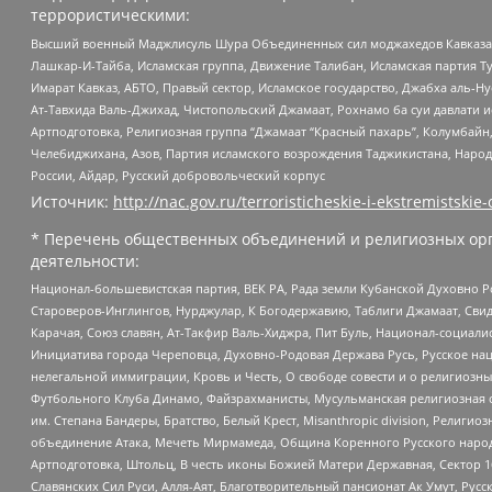
террористическими:
Высший военный Маджлисуль Шура Объединенных сил моджахедов Кавказа, Ко
Лашкар-И-Тайба, Исламская группа, Движение Талибан, Исламская партия Т
Имарат Кавказ, АБТО, Правый сектор, Исламское государство, Джабха аль-
Ат-Тавхида Валь-Джихад, Чистопольский Джамаат, Рохнамо ба суи давлати и
Артподготовка, Религиозная группа “Джамаат “Красный пахарь”, Колумбайн
Челебиджихана, Азов, Партия исламского возрождения Таджикистана, Народ
России, Айдар, Русский добровольческий корпус
Источник:
http://nac.gov.ru/terroristicheskie-i-ekstremistskie-
* Перечень общественных объединений и религиозных орг
деятельности:
Национал-большевистская партия, ВЕК РА, Рада земли Кубанской Духовно
Староверов-Инглингов, Нурджулар, К Богодержавию, Таблиги Джамаат, Сви
Карачая, Союз славян, Ат-Такфир Валь-Хиджра, Пит Буль, Национал-социал
Инициатива города Череповца, Духовно-Родовая Держава Русь, Русское н
нелегальной иммиграции, Кровь и Честь, О свободе совести и о религиоз
Футбольного Клуба Динамо, Файзрахманисты, Мусульманская религиозная о
им. Степана Бандеры, Братство, Белый Крест, Misanthropic division, Рели
объединение Атака, Мечеть Мирмамеда, Община Коренного Русского народа
Артподготовка, Штольц, В честь иконы Божией Матери Державная, Сектор 1
Славянских Сил Руси, Алля-Аят, Благотворительный пансионат Ак Умут, Русск