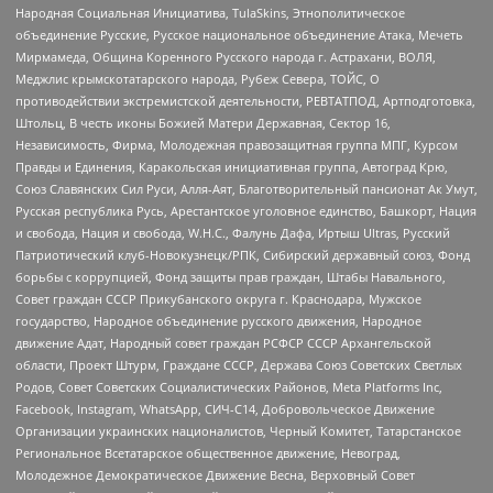
Народная Социальная Инициатива, TulaSkins, Этнополитическое
объединение Русские, Русское национальное объединение Атака, Мечеть
Мирмамеда, Община Коренного Русского народа г. Астрахани, ВОЛЯ,
Меджлис крымскотатарского народа, Рубеж Севера, ТОЙС, О
противодействии экстремистской деятельности, РЕВТАТПОД, Артподготовка,
Штольц, В честь иконы Божией Матери Державная, Сектор 16,
Независимость, Фирма, Молодежная правозащитная группа МПГ, Курсом
Правды и Единения, Каракольская инициативная группа, Автоград Крю,
Союз Славянских Сил Руси, Алля-Аят, Благотворительный пансионат Ак Умут,
Русская республика Русь, Арестантское уголовное единство, Башкорт, Нация
и свобода, Нация и свобода, W.H.С., Фалунь Дафа, Иртыш Ultras, Русский
Патриотический клуб-Новокузнецк/РПК, Сибирский державный союз, Фонд
борьбы с коррупцией, Фонд защиты прав граждан, Штабы Навального,
Совет граждан СССР Прикубанского округа г. Краснодара, Мужское
государство, Народное объединение русского движения, Народное
движение Адат, Народный совет граждан РСФСР СССР Архангельской
области, Проект Штурм, Граждане СССР, Держава Союз Советских Светлых
Родов, Совет Советских Социалистических Районов, Meta Platforms Inc,
Facebook, Instagram, WhatsApp, СИЧ-С14, Добровольческое Движение
Организации украинских националистов, Черный Комитет, Татарстанское
Региональное Всетатарское общественное движение, Невоград,
Молодежное Демократическое Движение Весна, Верховный Совет