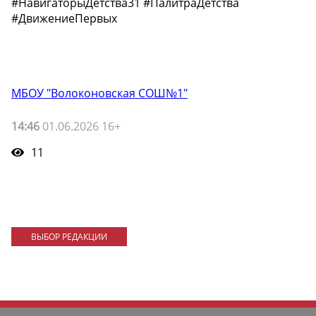
#НавигаторыДетства31 #ПалитраДетства
#ДвижениеПервых
МБОУ "Волоконовская СОШ№1"
14:46
01.06.2026 16+
11
ВЫБОР РЕДАКЦИИ