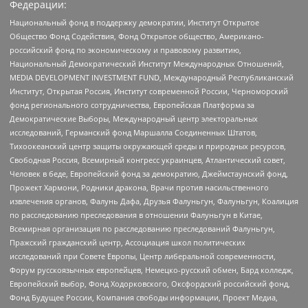
Федерации:
Национальный фонд в поддержку демократии, Институт Открытое
Общество Фонд Содействия, Фонд Открытое общество, Американо-
российский фонд по экономическому и правовому развитию,
Национальный Демократический Институт Международных Отношений,
MEDIA DEVELOPMENT INVESTMENT FUND, Международный Республиканский
Институт, Открытая Россия, Институт современной России, Черноморский
фонд регионального сотрудничества, Европейская Платформа за
Демократические Выборы, Международный центр электоральных
исследований, Германский фонд Маршалла Соединенных Штатов,
Тихоокеанский центр защиты окружающей среды и природных ресурсов,
Свободная Россия, Всемирный конгресс украинцев, Атлантический совет,
Человек в беде, Европейский фонд за демократию, Джеймстаунский фонд,
Прожект Хармони, Родники дракона, Врачи против насильственного
извлечения органов, Фалунь Дафа, Друзья Фалуньгун, Фалуньгун, Коалиция
по расследованию преследования в отношении Фалуньгун в Китае,
Всемирная организация по расследованию преследований Фалуньгун,
Пражский гражданский центр, Ассоциация школ политических
исследований при Совете Европы, Центр либеральной современности,
Форум русскоязычных европейцев, Немецко-русский обмен, Бард колледж,
Европейский выбор, Фонд Ходорковского, Оксфордский российский фонд,
Фонд Будущее России, Компания свободы информации, Проект Медиа,