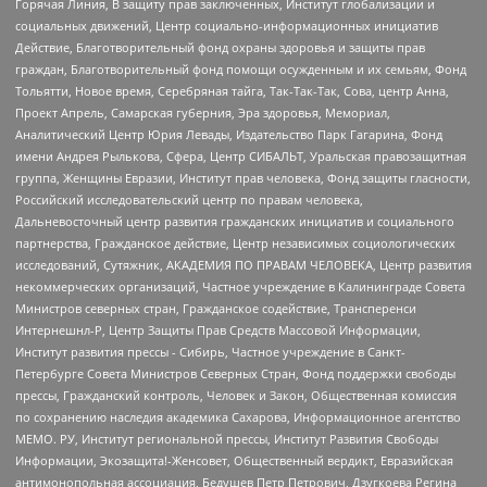
Горячая Линия, В защиту прав заключенных, Институт глобализации и
социальных движений, Центр социально-информационных инициатив
Действие, Благотворительный фонд охраны здоровья и защиты прав
граждан, Благотворительный фонд помощи осужденным и их семьям, Фонд
Тольятти, Новое время, Серебряная тайга, Так-Так-Так, Сова, центр Анна,
Проект Апрель, Самарская губерния, Эра здоровья, Мемориал,
Аналитический Центр Юрия Левады, Издательство Парк Гагарина, Фонд
имени Андрея Рылькова, Сфера, Центр СИБАЛЬТ, Уральская правозащитная
группа, Женщины Евразии, Институт прав человека, Фонд защиты гласности,
Российский исследовательский центр по правам человека,
Дальневосточный центр развития гражданских инициатив и социального
партнерства, Гражданское действие, Центр независимых социологических
исследований, Сутяжник, АКАДЕМИЯ ПО ПРАВАМ ЧЕЛОВЕКА, Центр развития
некоммерческих организаций, Частное учреждение в Калининграде Совета
Министров северных стран, Гражданское содействие, Трансперенси
Интернешнл-Р, Центр Защиты Прав Средств Массовой Информации,
Институт развития прессы - Сибирь, Частное учреждение в Санкт-
Петербурге Совета Министров Северных Стран, Фонд поддержки свободы
прессы, Гражданский контроль, Человек и Закон, Общественная комиссия
по сохранению наследия академика Сахарова, Информационное агентство
МЕМО. РУ, Институт региональной прессы, Институт Развития Свободы
Информации, Экозащита!-Женсовет, Общественный вердикт, Евразийская
антимонопольная ассоциация, Бедушев Петр Петрович, Дзугкоева Регина