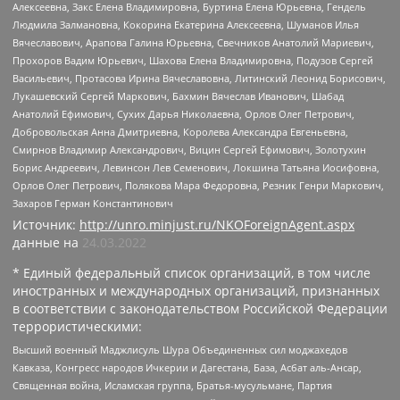
Алексеевна, Закс Елена Владимировна, Буртина Елена Юрьевна, Гендель
Людмила Залмановна, Кокорина Екатерина Алексеевна, Шуманов Илья
Вячеславович, Арапова Галина Юрьевна, Свечников Анатолий Мариевич,
Прохоров Вадим Юрьевич, Шахова Елена Владимировна, Подузов Сергей
Васильевич, Протасова Ирина Вячеславовна, Литинский Леонид Борисович,
Лукашевский Сергей Маркович, Бахмин Вячеслав Иванович, Шабад
Анатолий Ефимович, Сухих Дарья Николаевна, Орлов Олег Петрович,
Добровольская Анна Дмитриевна, Королева Александра Евгеньевна,
Смирнов Владимир Александрович, Вицин Сергей Ефимович, Золотухин
Борис Андреевич, Левинсон Лев Семенович, Локшина Татьяна Иосифовна,
Орлов Олег Петрович, Полякова Мара Федоровна, Резник Генри Маркович,
Захаров Герман Константинович
Источник:
http://unro.minjust.ru/NKOForeignAgent.aspx
данные на
24.03.2022
* Единый федеральный список организаций, в том числе
иностранных и международных организаций, признанных
в соответствии с законодательством Российской Федерации
террористическими:
Высший военный Маджлисуль Шура Объединенных сил моджахедов
Кавказа, Конгресс народов Ичкерии и Дагестана, База, Асбат аль-Ансар,
Священная война, Исламская группа, Братья-мусульмане, Партия