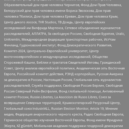
Образовательный дом прав человека Чернигов, Фонд Дом Прав Человека,
Белорусский дом прав человека имени Бориса Звозскова, Дом прав
человека Тбилиси, Дом прав человека Ереван, Дом прав человека Крым,
Центр дикого лосося, TVR Studios, ТВ Дождь, Центр европейских
исследований им Вилфрида Мартенса, Сетевое объединение журналистов
расследователей, АЛЛАТРА, За свободную Россию, Свободная Бурятия, Uralic,
UnKremlin, Международная федерация транспортных рабочих, ИстЧам
Финланд, Гудзоновский институт, Фонд Демократического Развития,
Комитет-2024, Центрально-Европейский университет, Центр
восточноевропейских и международных исследований, Общество
Сторожевой башни, Библии и трактатов Свидетелей Иеговы, Гражданский
Совет, Центр анализа европейской политики, Академическая сеть Восточная
Европа, Российский комитет действия, РЭНД корпорейшн, Русская Америка
за демократию в России, Настоящая Россия, Глобальная сеть журналистов-
расследователей, Служба поддержки, Свободная Россия Берлин, Свободная
Россия Северный Рейн-Вестфалия, Фонд глобальной помощи, Антивоенный
комитет России, Russie-Libertes, La Asocicion de Rusos Libres, Союз за
возвращение Северных территорий, Крымскотатарский Ресурсный Центр,
Глобальный союз IndustriALL, Russian Election Monitor, Article 19, Мнение
медиа, Федерация анархического черного креста, Радио Свободная Европа,
Германское общество изучения Восточной Европы, Фонд имени Фридриха
Эберта, XZ gGmbH, Мобильная академия поддержки гендерной демократии