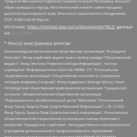
Татарской Автономной Советской Социалистической Республики, Конгресс
ойрат-калмыцкого народа, Исполнительный комитет совета народных
депутатов Красноярского края, Этническое национальное объединение,
ЛГБТ, Я.МЫ Сергей Фургал
Источник:
https://minjust.gov.ru/ru/documents/7822/
данные
на
03.05.2024
* Реестр иностранных агентов:
Калининградская региональная общественная организация "Экозащита!-Женсовет", Фонд содействия защите прав и свобод граждан "Общественный вердикт", Фонд "Институт Развития Свободы Информации", Частное учреждение "Информационное агентство МЕМО. РУ", Региональная общественная организация "Общественная комиссия по сохранению наследия академика Сахарова", Фонд поддержки свободы прессы, Санкт-Петербургская общественная правозащитная организация "Гражданский контроль", Межрегиональная общественная организация "Информационно-просветительский центр "Мемориал", Региональный Фонд "Центр Защиты Прав Средств Массовой Информации", с 05.12.2023 Фонд "Центр Защиты Прав Средств массовой информации", Региональная общественная благотворительная организация помощи беженцам и мигрантам "Гражданское содействие", Негосударственное образовательное учреждение дополнительного профессионального образования (повышение квалификации) специалистов "АКАДЕМИЯ ПО ПРАВАМ ЧЕЛОВЕКА", Свердловская региональная общественная организация "Сутяжник", Автономная некоммерческая организация "Центр независимых социологических исследований", Союз общественных объединений "Российский исследовательский центр по правам человека", Региональное общественное учреждение научно-информационный центр "МЕМОРИАЛ", Некоммерческая организация "Фонд защиты гласности", Автономная некоммерческая организация "Институт прав человека", Городская общественная организация "Екатеринбургское общество "МЕМОРИАЛ", Городская общественная организация "Рязанское историко-просветительское и правозащитное общество "Мемориал" (Рязанский Мемориал), Челябинский региональный орган общественной самодеятельности – женское общественное объединение "Женщины Евразии", Челябинский региональный орган общественной самодеятельности "Уральская правозащитная группа", Фонд содействия защите здоровья и социальной справедливости имени Андрея Рылькова, Автономная Некоммерческая Организация "Аналитический Центр Юрия Левады", Автономная некоммерческая организация социальной поддержки населения "Проект Апрель", Региональная общественная организация помощи женщинам и детям, находящимся в кризисной ситуации "Информационно-методический центр "Анна", Фонд содействия развитию массовых коммуникаций и правовому просвещению "Так-так-Так", Фонд содействия устойчивому развитию "Серебряная тайга", Свердловский региональный общественный фонд социальных проектов "Новое время", "Idel.Реалии", Кавказ.Реалии, Крым.Реалии, Телеканал Настоящее Время, Татаро-башкирская служба Радио Свобода (Azatliq Radiosi), Радио Свободная Европа/Радио Свобода (PCE/PC), "Сибирь.Реалии", "Фактограф", Благотворительный фонд помощи осужденным и их семьям, Автономная некоммерческая организация "Институт глобализации и социальных движений", Фонд "В защиту прав заключенных", Частное учреждение "Центр поддержки и содействия развитию средств массовой информации", Пензенский региональный общественный благотворительный фонд "Гражданский союз", "Север.Реалии", Некоммерческая организация Фонд "Правовая инициатива", Общество с ограниченной ответственностью "Радио Свободная Европа/Радио Свобода", Чешское информационное агентство "MEDIUM-ORIENT", Красноярская региональная общественная организация "Мы против СПИДа", Камалягин Денис Николаевич, Маркелов Сергей Евгеньевич, Пономарев Лев Александрович, Савицкая Людмила Алексеевна, Автономная некоммерческая организация "Центр по работе с проблемой насилия "НАСИЛИЮ.НЕТ", Межрегиональный профессиональный союз работников здравоохранения "Альянс врачей", Юридическое лицо, зарегистрированное в Латвийской Республике, SIA "Medusa Project" (регистрационный номер 40103797863, дата регистрации 10.06.2014), Некоммерческая организация "Фонд по борьбе с коррупцией", Автономная некоммерческая организация "Институт права и публичной политики", Баданин Роман Сергеевич, Гликин Максим Александрович, Железнова Мария Михайловна, Лукьянова Юлия Сергеевна, Маетная Елизавета Витальевна, Маняхин Петр Борисович, Чуракова Ольга Владимировна, Ярош Юлия Петровна, Юридическое лицо "The Insider SIA", зарегистрированное в Риге, Латвийская Республика (дата регистрации 26.06.2015), являющееся администратором доменного имени интернет-издания "The Insider SIA", https://theins.ru, Постернак Алексей Евгеньевич, Рубин Михаил Аркадьевич, Анин Роман Александрович, Юридическое лицо Istories fonds, зарегистрированное в Латвийской Республике (регистрационный номер 50008295751, дата регистрации 24.02.2020), Великовский Дмитрий Александрович, Долинина Ирина Николаевна, Мароховская Алеся Алексеевна, Шлейнов Роман Юрьевич, Шмагун Олеся Валентиновна, Общество с ограниченной ответственностью "Альтаир 2021", Общество с ограниченной ответственностью "Вега 2021", Общество с ограниченной ответственностью "Главный редактор 2021", Общество с ограниченной ответственностью "Ромашки монолит", Важенков Артем Валерьевич, Ивановская областная общественная организация "Центр гендерных исследований", Гурман Юрий Альбертович, Медиапроект "ОВД-Инфо", Егоров Владимир Владимирович, Жилинский Владимир Александрович, Общество с ограниченной ответственностью "ЗП", Иванова София Юрьевна, Карезина Инна Павловна, Кильтау Екатерина Викторовна, Петров Алексей Викторович, Пискунов Сергей Евгеньевич, Смирнов Сергей Сергеевич, Тихонов Михаил Сергеевич, Общество с ограниченной ответственностью "ЖУРНАЛИСТ-ИНОСТРАННЫЙ АГЕНТ", Арапова Галина Юрьевна, Вольтская Татьяна Анатольевна, Американская компания "Mason G.E.S. Anonymous Foundation" (США), являющаяся владельцем интернет-издания https://mnews.world/, Компания "Stichting Bellingcat", зарегистрированная в Нидерландах (дата регистрации 11.07.2018), Захаров Андрей Вячеславович, Клепиковская Екатерина Дмитриевна, Общество с ограниченной ответственностью "МЕМО", Перл Роман Александрович, Симонов Евгений Алексеевич, Соловьева Елена Анатольевна, Сотников Даниил Владимирович, Сурначева Елизавета Дмитриевна, Автономная некоммерческая организация по защите прав человека и информированию населения "Якутия – Наше Мнение", Общество с ограниченной ответственностью "Москоу диджитал медиа", с 26.01.2023 Общество с ограниченной ответственностью "Чайка Белые сады", Ветошкина Валерия Валерьевна, Заговора Максим Александрович, Межрегиональное общественное движение "Российская ЛГБТ - сеть", Оленичев Максим Владимирович, Павлов Иван Юрьевич, Скворцова Елена Сергеевна, Общество с ограниченной ответственностью "Как бы инагент", Кочетков Игорь Викторович, Общество с ограниченной ответственностью "Честные выборы", Еланчик Олег Александрович, Общество с ограниченной ответственностью "Нобелевский призыв", Гималова Регина Эмилевна, Григорьев Андрей Валерьевич, Григорьева Алина Александровна, Ассоциация по содействию защите прав призывников, альтернативнослужащих и военнослужащих "Правозащитная группа "Гражданин.Армия.Право", Хисамова Регина Фаритовна, Автономная некоммерческая организация по реализации социально-правовых программ "Лилит", Дальневосточное общественное движение "Маяк", Санкт-Петербургская ЛГБТ-инициативная группа "Выход", Инициативная группа ЛГБТ+ "Реверс", Алексеев Андрей Викторович, Бекбулатова Таисия Львовна, Беляев Иван Михайлович, Владыкина Елена Сергеевна, Гельман Марат Александрович, Никульшина Вероника Юрьевна, Толоконникова Надежда Андреевна, Шендерович Виктор Анатольевич, Общество с ограниченной ответственностью "Данное сообщение", Общество с ограниченной ответственностью Издательский дом "Новая глава", Айнбиндер Александра Александровна, Московский комьюнити-центр для ЛГБТ+инициатив, Благотворительный фонд развития филантропии, Deutsche Welle (Германия, Kurt-Schumacher-Strasse 3, 53113 Bonn), Борзунова Мария Михайловна, Воробьев Виктор Викторович, Голубева Анна Львовна, Константинова Алла Михайловна, Малкова Ирина Владимировна, Мурадов Мурад Абдулгалимович, Осетинская Елизавета Николаевна, Понасенков Евгений Николаевич, Ганапольский Матвей Юрьевич, Киселев Евгений Алексеевич, Борухович Ирина Григорьевна, Дремин Иван Тимофеевич, Дубровский Дмитрий Викторович, Красноярская региональная общественная организация поддержки и развития альтернативных образовательных технологий и межкультурных коммуникаций "ИНТЕРРА", Маяковская Екатерина Алексеевна, Фейгин Марк Захарович, Филимонов Андрей Викторович, Дзугкоева Регина Николаевна, Доброхотов Роман Александрович, Дудь Юрий Александрович, Елкин Сергей Владимирович, Кругликов Кирилл Игоревич, Сабунаева Мария Леонидовна, Семенов Алексей Владимирович, Шаинян Карен Багратович, Шульман Екатерина Михайловна, Асафьев Артур Валерьевич, Вахштайн Виктор Семенович, Венедиктов Алексей Алексеевич, Лушникова Екатерина Евгеньевна, Волков Леонид Михайлович, Невзоров Александр Глебович, Пархоменко Сергей Борисович, Сироткин Ярослав Николаевич, Кара-Мурза Владимир Владимирович, Баранова Наталья Владимировна, Гозман Леонид Яковлевич, Кагарлицкий Борис Юльевич, Климарев Михаил Валерьевич, Милов Владимир Станиславович, Автономная некоммерческая организация Краснодарский центр современного искусства "Типография", Моргенштерн Алишер Тагирович, Соболь Любовь Эдуардовна, Общество с ограниченной ответственностью "ЛИЗА НОРМ", Каспаров Гарри Кимович, Ходорковский Михаил Борисович, Общество с ограниченной ответственностью "Апрельские тезисы", Данилович Ирина Брониславовна, Кашин Олег Владимирович, Петров Николай Владимирович, Пивоваров Алексей Владимирович, Соколов Михаил Владимирович, Цветкова Юлия Владимировна, Чичваркин Евгений Александрович, Комитет против пыток/Команда против пыток, Общество с ограниченной ответственностью "Первый научный", Общество с ограниченной ответственностью "Вертолет и ко", Белоцерковская Вероника Борисовна, Кац Максим Евгеньевич, Лазарева Татьяна Юрьевна, Шаведдинов Руслан Табризович, Яшин Илья Валерьевич, Общество с ограниченной ответственностью "Иноагент ААВ", Алешковский Дмитрий Петрович, Альбац Евгения Марковна, Быков Дмитрий Львович, Галямина Юлия Евгеньевна, Лойко Сергей Леонидович, Мартынов Кирилл Константинович, Медведев Сергей Александрович, Крашенинников Федор Геннадиевич, Гордеева Катерина Вл