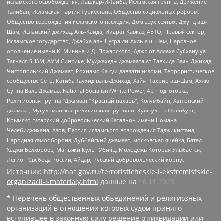
исламского освобождения, Лашкар-И-Тайба, Исламская группа, Движение
Талибан, Исламская партия Туркестана, Общество социальных реформ,
Общество возрождения исламского наследия, Дом двух святых, Джунд аш-
Шам, Исламский джихад, Аль-Каида, Имарат Кавказ, АБТО, Правый сектор,
Исламское государство, Джабха аль-Нусра ли-Ахль аш-Шам, Народное
ополчение имени К. Минина и Д. Пожарского, Аджр от Аллаха Субхану уа
Тагьаля SHAM, АУМ Синрике, Муджахеды джамаата Ат-Тавхида Валь-Джихад,
Чистопольский Джамаат, Рохнамо ба суи давлати исломи, Террористическое
сообщество Сеть, Катиба Таухид валь-Джихад, Хайят Тахрир аш-Шам, Ахлю
Сунна Валь Джамаа, National Socialism/White Power, Артподготовка,
Религиозная группа “Джамаат “Красный пахарь”, Колумбайн, Хатлонский
джамаат, Мусульманская религиозная группа п. Кушкуль г. Оренбург,
Крымско-татарский добровольческий батальон имени Номана
Челебиджихана, Азов, Партия исламского возрождения Таджикистана,
Народная самооборона, Дуббайский джамаат, московская ячейка, Батал-
Хаджи Белхороев, Маньяки Культ Убийц, Молодёжь Которая Улыбается,
Легион Свобода России, Айдар, Русский добровольческий корпус
Источник:
http://nac.gov.ru/terroristicheskie-i-ekstremistskie-
organizacii-i-materialy.html
данные на
16.11.2023
* Перечень общественных объединений и религиозных
организаций в отношении которых судом принято
вступившее в законную силу решение о ликвидации или