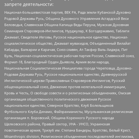
запрете деятельности:
Национал-большевистская партия, ВЕК РА, Рада земли Кубанской Духовно
Родовой Державы Русь, Община Духовного Управления Асгардской Веси
Беловодья, Славянская Община Капища Веды Перуна, Мужская Духовная
Семинария Староверов-Инглингов, Нурджулар, К Богодержавию, Таблиги
Джамаат, Свидетели Иеговы, Русское национальное единство, Национал-
социалистическое общество, Джамаат мувахидов, Объединенный Вилайат
Кабарды, Балкарии и Карачая, Союз славян, Ат-Такфир Валь-Хиджра, Пит
Буль, Национал-социалистическая рабочая партия России, Славянский союз,
Формат-18, Благородный Орден Дьявола, Армия воли народа,
Национальная Социалистическая Инициатива города Череповца, Духовно-
Родовая Держава Русь, Русское национальное единство, Древнерусской
Инглистической церкви Православных Староверов-Инглингов, Русский
общенациональный союз, Движение против нелегальной иммиграции,
Кровь и Честь, О свободе совести и о религиозных объединениях, Омская
организация общественного политического движения Русское
национальное единство, Северное Братство, Клуб Болельщиков
Футбольного Клуба Динамо, Файзрахманисты, Мусульманская религиозная
организация п. Боровский, Община Коренного Русского народа
Щелковского района, Правый сектор, УНА - УНСО, Украинская
повстанческая армия, Тризуб им. Степана Бандеры, Братство, Белый Крест,
Misanthropic division, Религиозное объединение последователей инглиизма,