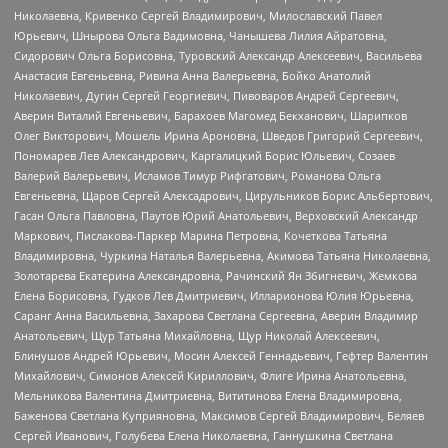
Николаевна, Кривенко Сергей Владимирович, Милославский Павел
Юрьевич, Шнырова Ольга Вадимовна, Чанышева Лилия Айратовна,
Сидорович Ольга Борисовна, Туровский Александр Алексеевич, Васильева
Анастасия Евгеньевна, Ривина Анна Валерьевна, Бойко Анатолий
Николаевич, Дугин Сергей Георгиевич, Пивоваров Андрей Сергеевич,
Аверин Виталий Евгеньевич, Барахоев Магомед Бекханович, Шарипков
Олег Викторович, Мошель Ирина Ароновна, Шведов Григорий Сергеевич,
Пономарев Лев Александрович, Каргалицкий Борис Юльевич, Созаев
Валерий Валерьевич, Исламов Тимур Рифгатович, Романова Ольга
Евгеньевна, Щаров Сергей Алексадрович, Цирульников Борис Альбертович,
Гасан Ольга Павловна, Паутов Юрий Анатольевич, Верховский Александр
Маркович, Пислакова-Паркер Марина Петровна, Кочеткова Татьяна
Владимировна, Чуркина Наталья Валерьевна, Акимова Татьяна Николаевна,
Золотарева Екатерина Александровна, Рачинский Ян Збигневич, Жемкова
Елена Борисовна, Гудков Лев Дмитриевич, Илларионова Юлия Юрьевна,
Саранг Анна Васильевна, Захарова Светлана Сергеевна, Аверин Владимир
Анатольевич, Щур Татьяна Михайловна, Щур Николай Алексеевич,
Блинушов Андрей Юрьевич, Мосин Алексей Геннадьевич, Гефтер Валентин
Михайлович, Симонов Алексей Кириллович, Флиге Ирина Анатольевна,
Мельникова Валентина Дмитриевна, Вититинова Елена Владимировна,
Баженова Светлана Куприяновна, Максимов Сергей Владимирович, Беляев
Сергей Иванович, Голубева Елена Николаевна, Ганнушкина Светлана