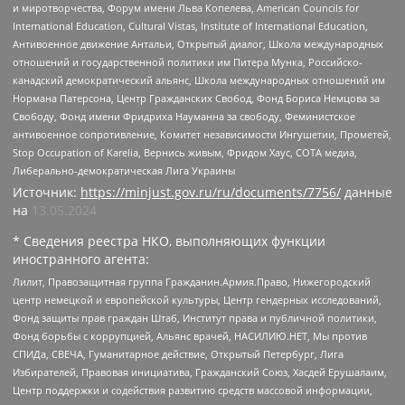
и миротворчества, Форум имени Льва Копелева, American Councils for
International Education, Cultural Vistas, Institute of International Education,
Антивоенное движение Антальи, Открытый диалог, Школа международных
отношений и государственной политики им Питера Мунка, Российско-
канадский демократический альянс, Школа международных отношений им
Нормана Патерсона, Центр Гражданских Свобод, Фонд Бориса Немцова за
Свободу, Фонд имени Фридриха Науманна за свободу, Феминистское
антивоенное сопротивление, Комитет независимости Ингушетии, Прометей,
Stop Occupation of Karelia, Вернись живым, Фридом Хаус, СОТА медиа,
Либерально-демократическая Лига Украины
Источник:
https://minjust.gov.ru/ru/documents/7756/
данные
на
13.05.2024
* Сведения реестра НКО, выполняющих функции
иностранного агента:
Лилит, Правозащитная группа Гражданин.Армия.Право, Нижегородский
центр немецкой и европейской культуры, Центр гендерных исследований,
Фонд защиты прав граждан Штаб, Институт права и публичной политики,
Фонд борьбы с коррупцией, Альянс врачей, НАСИЛИЮ.НЕТ, Мы против
СПИДа, СВЕЧА, Гуманитарное действие, Открытый Петербург, Лига
Избирателей, Правовая инициатива, Гражданский Союз, Хасдей Ерушалаим,
Центр поддержки и содействия развитию средств массовой информации,