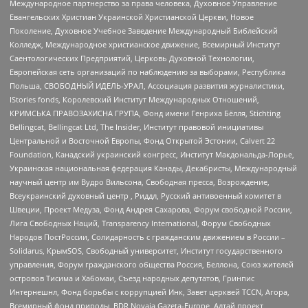
Международное партнерство за права человека, Духовное Управление
Евангельских Христиан Украинской Христианской Церкви, Новое
Поколение, Духовное Учебное Заведение Международный Библейский
Колледж, Международное христианское движение, Всемирный Институт
Саентологических Предприятий, Церковь Духовной Технологии,
Европейская сеть организаций по наблюдению за выборами, Республика
Польша, СВОБОДНЫЙ ИДЕЛЬ-УРАЛ, Ассоциация развития журналистики,
IStories fonds, Королевский Институт Международных Отношений,
КРИМСЬКА ПРАВОЗАХИСНА ГРУПА, Фонд имени Генриха Бёлля, Stichting
Bellingcat, Bellingcat Ltd, The Insider, Институт правовой инициативы
Центральной и Восточной Европы, Фонд Открытой Эстонии, Calvert 22
Foundation, Канадский украинский конгресс, Институт Макдональда-Лорье,
Украинская национальная федерация Канады, Декабристы, Международный
научный центр им Вудро Вильсона, Свободная пресса, Возрождение,
Всеукраинский духовный центр , Риддл, Русский антивоенный комитет в
Швеции, Проект Медуза, Фонд Андрея Сахарова, Форум свободной России,
Лига Свободных Наций, Transparеncy International, Форум Свободных
Народов ПостРоссии, Солидарность с гражданским движением в России –
Solidarus, КрымSOS, Свободный университет, Институт государственного
управления, Форум гражданского общества Россия, Беллона, Союз жителей
островов Тисима и Хабомаи, Съезд народных депутатов, Гринпис
Интернешнл, Фонд борьбы с коррупцией Инк, Завет церквей TCCN, Агора,
Всемирный фонд природы, BDR Novaja Gazeta-Europe, Алтай проект,