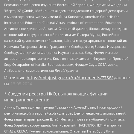
Германское общество изучения Восточной Европы, Фонд имени Фридриха
Эберта, XZ gGmbH, Мобильная академия поддержки гендерной демократии
и миротворчества, Форум имени Льва Копелева, American Councils for
International Education, Cultural Vistas, Institute of International Education,
Антивоенное движение Антальи, Открытый диалог, Школа международных
отношений и государственной политики им Питера Мунка, Российско-
канадский демократический альянс, Школа международных отношений им
Нормана Патерсона, Центр Гражданских Свобод, Фонд Бориса Немцова за
Свободу, Фонд имени Фридриха Науманна за свободу, Феминистское
антивоенное сопротивление, Комитет независимости Ингушетии, Прометей,
Stop Occupation of Karelia, Вернись живым, Фридом Хаус, СОТА медиа,
Либерально-демократическая Лига Украины
Источник:
https://minjust.gov.ru/ru/documents/7756/
данные
на
13.05.2024
* Сведения реестра НКО, выполняющих функции
иностранного агента:
Лилит, Правозащитная группа Гражданин.Армия.Право, Нижегородский
центр немецкой и европейской культуры, Центр гендерных исследований,
Фонд защиты прав граждан Штаб, Институт права и публичной политики,
Фонд борьбы с коррупцией, Альянс врачей, НАСИЛИЮ.НЕТ, Мы против
СПИДа, СВЕЧА, Гуманитарное действие, Открытый Петербург, Лига