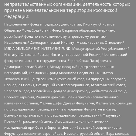
неправительственных организаций, деятельность которых
признана нежелательной на территории Российской
Федерации:
Национальный фонд в поддержку демократии, Институт Открытое
Общество Фонд Содействия, Фонд Открытое общество, Американо-
российский фонд по экономическому и правовому развитию,
Национальный Демократический Институт Международных Отношений,
MEDIA DEVELOPMENT INVESTMENT FUND, Международный Республиканский
Институт, Открытая Россия, Институт современной России, Черноморский
фонд регионального сотрудничества, Европейская Платформа за
Демократические Выборы, Международный центр электоральных
исследований, Германский фонд Маршалла Соединенных Штатов,
Тихоокеанский центр защиты окружающей среды и природных ресурсов,
Свободная Россия, Всемирный конгресс украинцев, Атлантический совет,
Человек в беде, Европейский фонд за демократию, Джеймстаунский фонд,
Прожект Хармони, Родники дракона, Врачи против насильственного
извлечения органов, Фалунь Дафа, Друзья Фалуньгун, Фалуньгун, Коалиция
по расследованию преследования в отношении Фалуньгун в Китае,
Всемирная организация по расследованию преследований Фалуньгун,
Пражский гражданский центр, Ассоциация школ политических
исследований при Совете Европы, Центр либеральной современности,
Форум русскоязычных европейцев, Немецко-русский обмен, Бард колледж,