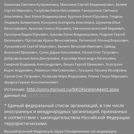
Баженова Светлана Куприяновна, Максимов Сергей Владимирович, Беляев
Сергей Иванович, Голубева Елена Николаевна, Ганнушкина Светлана
Алексеевна, Закс Елена Владимировна, Буртина Елена Юрьевна, Гендель
Людмила Залмановна, Кокорина Екатерина Алексеевна, Шуманов Илья
Вячеславович, Арапова Галина Юрьевна, Свечников Анатолий Мариевич,
Прохоров Вадим Юрьевич, Шахова Елена Владимировна, Подузов Сергей
Васильевич, Протасова Ирина Вячеславовна, Литинский Леонид Борисович,
Лукашевский Сергей Маркович, Бахмин Вячеслав Иванович, Шабад
Анатолий Ефимович, Сухих Дарья Николаевна, Орлов Олег Петрович,
Добровольская Анна Дмитриевна, Королева Александра Евгеньевна,
Смирнов Владимир Александрович, Вицин Сергей Ефимович, Золотухин
Борис Андреевич, Левинсон Лев Семенович, Локшина Татьяна Иосифовна,
Орлов Олег Петрович, Полякова Мара Федоровна, Резник Генри Маркович,
Захаров Герман Константинович
Источник:
http://unro.minjust.ru/NKOForeignAgent.aspx
данные на
24.03.2022
* Единый федеральный список организаций, в том числе
иностранных и международных организаций, признанных
в соответствии с законодательством Российской Федерации
террористическими:
Высший военный Маджлисуль Шура Объединенных сил моджахедов