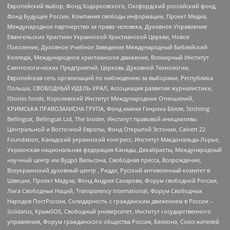
Европейский выбор, Фонд Ходорковского, Оксфордский российский фонд,
Фонд Будущее России, Компания свободы информации, Проект Медиа,
Международное партнерство за права человека, Духовное Управление
Евангельских Христиан Украинской Христианской Церкви, Новое
Поколение, Духовное Учебное Заведение Международный Библейский
Колледж, Международное христианское движение, Всемирный Институт
Саентологических Предприятий, Церковь Духовной Технологии,
Европейская сеть организаций по наблюдению за выборами, Республика
Польша, СВОБОДНЫЙ ИДЕЛЬ-УРАЛ, Ассоциация развития журналистики,
IStories fonds, Королевский Институт Международных Отношений,
КРИМСЬКА ПРАВОЗАХИСНА ГРУПА, Фонд имени Генриха Бёлля, Stichting
Bellingcat, Bellingcat Ltd, The Insider, Институт правовой инициативы
Центральной и Восточной Европы, Фонд Открытой Эстонии, Calvert 22
Foundation, Канадский украинский конгресс, Институт Макдональда-Лорье,
Украинская национальная федерация Канады, Декабристы, Международный
научный центр им Вудро Вильсона, Свободная пресса, Возрождение,
Всеукраинский духовный центр , Риддл, Русский антивоенный комитет в
Швеции, Проект Медуза, Фонд Андрея Сахарова, Форум свободной России,
Лига Свободных Наций, Transparеncy International, Форум Свободных
Народов ПостРоссии, Солидарность с гражданским движением в России –
Solidarus, КрымSOS, Свободный университет, Институт государственного
управления, Форум гражданского общества Россия, Беллона, Союз жителей