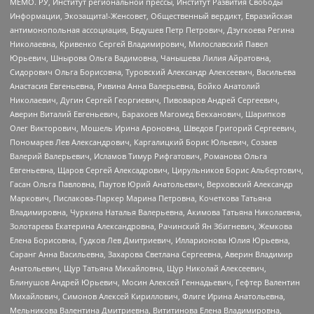
МЕМО. РУ, Институт региональной прессы, Институт Развития Свободы
Информации, Экозащита!-Женсовет, Общественный вердикт, Евразийская
антимонопольная ассоциация, Бедушев Петр Петрович, Дзугкоева Регина
Николаевна, Кривенко Сергей Владимирович, Милославский Павел
Юрьевич, Шнырова Ольга Вадимовна, Чанышева Лилия Айратовна,
Сидорович Ольга Борисовна, Туровский Александр Алексеевич, Васильева
Анастасия Евгеньевна, Ривина Анна Валерьевна, Бойко Анатолий
Николаевич, Дугин Сергей Георгиевич, Пивоваров Андрей Сергеевич,
Аверин Виталий Евгеньевич, Барахоев Магомед Бекханович, Шарипков
Олег Викторович, Мошель Ирина Ароновна, Шведов Григорий Сергеевич,
Пономарев Лев Александрович, Каргалицкий Борис Юльевич, Созаев
Валерий Валерьевич, Исламов Тимур Рифгатович, Романова Ольга
Евгеньевна, Щаров Сергей Алексадрович, Цирульников Борис Альбертович,
Гасан Ольга Павловна, Паутов Юрий Анатольевич, Верховский Александр
Маркович, Пислакова-Паркер Марина Петровна, Кочеткова Татьяна
Владимировна, Чуркина Наталья Валерьевна, Акимова Татьяна Николаевна,
Золотарева Екатерина Александровна, Рачинский Ян Збигневич, Жемкова
Елена Борисовна, Гудков Лев Дмитриевич, Илларионова Юлия Юрьевна,
Саранг Анна Васильевна, Захарова Светлана Сергеевна, Аверин Владимир
Анатольевич, Щур Татьяна Михайловна, Щур Николай Алексеевич,
Блинушов Андрей Юрьевич, Мосин Алексей Геннадьевич, Гефтер Валентин
Михайлович, Симонов Алексей Кириллович, Флиге Ирина Анатольевна,
Мельникова Валентина Дмитриевна, Вититинова Елена Владимировна,