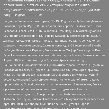
* Перечень общественных объединений и религиозных
организаций в отношении которых судом принято
вступившее в законную силу решение о ликвидации или
запрете деятельности:
Национал-большевистская партия, ВЕК РА, Рада земли Кубанской Духовно
Родовой Державы Русь, Община Духовного Управления Асгардской Веси
Беловодья, Славянская Община Капища Веды Перуна, Мужская Духовная
Семинария Староверов-Инглингов, Нурджулар, К Богодержавию, Таблиги
Джамаат, Свидетели Иеговы, Русское национальное единство, Национал-
социалистическое общество, Джамаат мувахидов, Объединенный Вилайат
Кабарды, Балкарии и Карачая, Союз славян, Ат-Такфир Валь-Хиджра, Пит
Буль, Национал-социалистическая рабочая партия России, Славянский союз,
Формат-18, Благородный Орден Дьявола, Армия воли народа,
Национальная Социалистическая Инициатива города Череповца, Духовно-
Родовая Держава Русь, Русское национальное единство, Древнерусской
Инглистической церкви Православных Староверов-Инглингов, Русский
общенациональный союз, Движение против нелегальной иммиграции,
Кровь и Честь, О свободе совести и о религиозных объединениях, Омская
организация общественного политического движения Русское
национальное единство, Северное Братство, Клуб Болельщиков
Футбольного Клуба Динамо, Файзрахманисты, Мусульманская религиозная
организация п. Боровский, Община Коренного Русского народа
Щелковского района, Правый сектор, УНА - УНСО, Украинская