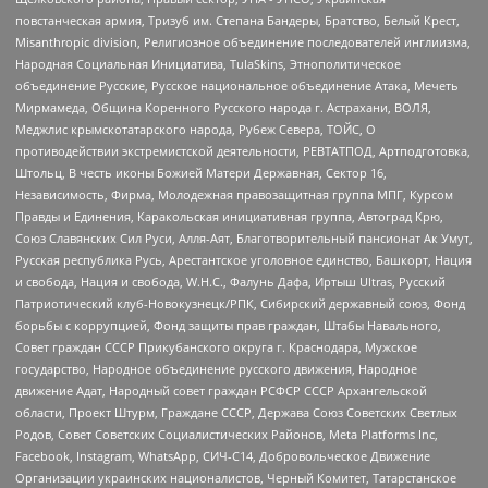
повстанческая армия, Тризуб им. Степана Бандеры, Братство, Белый Крест,
Misanthropic division, Религиозное объединение последователей инглиизма,
Народная Социальная Инициатива, TulaSkins, Этнополитическое
объединение Русские, Русское национальное объединение Атака, Мечеть
Мирмамеда, Община Коренного Русского народа г. Астрахани, ВОЛЯ,
Меджлис крымскотатарского народа, Рубеж Севера, ТОЙС, О
противодействии экстремистской деятельности, РЕВТАТПОД, Артподготовка,
Штольц, В честь иконы Божией Матери Державная, Сектор 16,
Независимость, Фирма, Молодежная правозащитная группа МПГ, Курсом
Правды и Единения, Каракольская инициативная группа, Автоград Крю,
Союз Славянских Сил Руси, Алля-Аят, Благотворительный пансионат Ак Умут,
Русская республика Русь, Арестантское уголовное единство, Башкорт, Нация
и свобода, Нация и свобода, W.H.С., Фалунь Дафа, Иртыш Ultras, Русский
Патриотический клуб-Новокузнецк/РПК, Сибирский державный союз, Фонд
борьбы с коррупцией, Фонд защиты прав граждан, Штабы Навального,
Совет граждан СССР Прикубанского округа г. Краснодара, Мужское
государство, Народное объединение русского движения, Народное
движение Адат, Народный совет граждан РСФСР СССР Архангельской
области, Проект Штурм, Граждане СССР, Держава Союз Советских Светлых
Родов, Совет Советских Социалистических Районов, Meta Platforms Inc,
Facebook, Instagram, WhatsApp, СИЧ-С14, Добровольческое Движение
Организации украинских националистов, Черный Комитет, Татарстанское