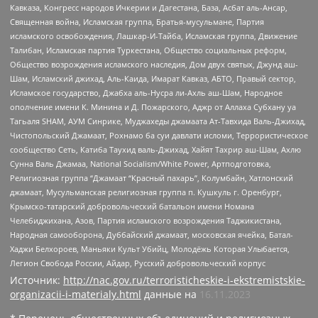
Кавказа, Конгресс народов Ичкерии и Дагестана, База, Асбат аль-Ансар,
Священная война, Исламская группа, Братья-мусульмане, Партия
исламского освобождения, Лашкар-И-Тайба, Исламская группа, Движение
Талибан, Исламская партия Туркестана, Общество социальных реформ,
Общество возрождения исламского наследия, Дом двух святых, Джунд аш-
Шам, Исламский джихад, Аль-Каида, Имарат Кавказ, АБТО, Правый сектор,
Исламское государство, Джабха аль-Нусра ли-Ахль аш-Шам, Народное
ополчение имени К. Минина и Д. Пожарского, Аджр от Аллаха Субхану уа
Тагьаля SHAM, АУМ Синрике, Муджахеды джамаата Ат-Тавхида Валь-Джихад,
Чистопольский Джамаат, Рохнамо ба суи давлати исломи, Террористическое
сообщество Сеть, Катиба Таухид валь-Джихад, Хайят Тахрир аш-Шам, Ахлю
Сунна Валь Джамаа, National Socialism/White Power, Артподготовка,
Религиозная группа “Джамаат “Красный пахарь”, Колумбайн, Хатлонский
джамаат, Мусульманская религиозная группа п. Кушкуль г. Оренбург,
Крымско-татарский добровольческий батальон имени Номана
Челебиджихана, Азов, Партия исламского возрождения Таджикистана,
Народная самооборона, Дуббайский джамаат, московская ячейка, Батал-
Хаджи Белхороев, Маньяки Культ Убийц, Молодёжь Которая Улыбается,
Легион Свобода России, Айдар, Русский добровольческий корпус
Источник:
http://nac.gov.ru/terroristicheskie-i-ekstremistskie-
organizacii-i-materialy.html
данные на
16.11.2023