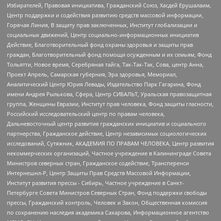
Избирателей, Правовая инициатива, Гражданский Союз, Хасдей Ерушалаим,
Центр поддержки и содействия развитию средств массовой информации,
Горячая Линия, В защиту прав заключенных, Институт глобализации и
социальных движений, Центр социально-информационных инициатив
Действие, Благотворительный фонд охраны здоровья и защиты прав
граждан, Благотворительный фонд помощи осужденным и их семьям, Фонд
Тольятти, Новое время, Серебряная тайга, Так-Так-Так, Сова, центр Анна,
Проект Апрель, Самарская губерния, Эра здоровья, Мемориал,
Аналитический Центр Юрия Левады, Издательство Парк Гагарина, Фонд
имени Андрея Рылькова, Сфера, Центр СИБАЛЬТ, Уральская правозащитная
группа, Женщины Евразии, Институт прав человека, Фонд защиты гласности,
Российский исследовательский центр по правам человека,
Дальневосточный центр развития гражданских инициатив и социального
партнерства, Гражданское действие, Центр независимых социологических
исследований, Сутяжник, АКАДЕМИЯ ПО ПРАВАМ ЧЕЛОВЕКА, Центр развития
некоммерческих организаций, Частное учреждение в Калининграде Совета
Министров северных стран, Гражданское содействие, Трансперенси
Интернешнл-Р, Центр Защиты Прав Средств Массовой Информации,
Институт развития прессы - Сибирь, Частное учреждение в Санкт-
Петербурге Совета Министров Северных Стран, Фонд поддержки свободы
прессы, Гражданский контроль, Человек и Закон, Общественная комиссия
по сохранению наследия академика Сахарова, Информационное агентство