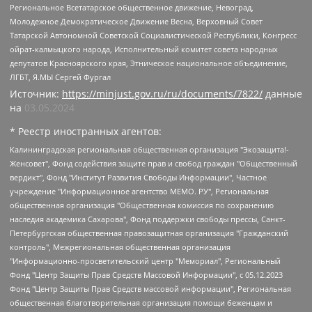
Региональное Всетатарское общественное движение, Невоград,
Молодежное Демократическое Движение Весна, Верховный Совет
Татарской Автономной Советской Социалистической Республики, Конгресс
ойрат-калмыцкого народа, Исполнительный комитет совета народных
депутатов Красноярского края, Этническое национальное объединение,
ЛГБТ, Я.МЫ Сергей Фургал
Источник:
https://minjust.gov.ru/ru/documents/7822/
данные
на
03.05.2024
* Реестр иностранных агентов:
Калининградская региональная общественная организация "Экозащита!-Женсовет", Фонд содействия защите прав и свобод граждан "Общественный вердикт", Фонд "Институт Развития Свободы Информации", Частное учреждение "Информационное агентство МЕМО. РУ", Региональная общественная организация "Общественная комиссия по сохранению наследия академика Сахарова", Фонд поддержки свободы прессы, Санкт-Петербургская общественная правозащитная организация "Гражданский контроль", Межрегиональная общественная организация "Информационно-просветительский центр "Мемориал", Региональный Фонд "Центр Защиты Прав Средств Массовой Информации", с 05.12.2023 Фонд "Центр Защиты Прав Средств массовой информации", Региональная общественная благотворительная организация помощи беженцам и мигрантам "Гражданское содействие", Негосударственное образовательное учреждение дополнительного профессионального образования (повышение квалификации) специалистов "АКАДЕМИЯ ПО ПРАВАМ ЧЕЛОВЕКА", Свердловская региональная общественная организация "Сутяжник", Автономная некоммерческая организация "Центр независимых социологических исследований", Союз общественных объединений "Российский исследовательский центр по правам человека", Региональное общественное учреждение научно-информационный центр "МЕМОРИАЛ", Некоммерческая организация "Фонд защиты гласности", Автономная некоммерческая организация "Институт прав человека", Городская общественная организация "Екатеринбургское общество "МЕМОРИАЛ", Городская общественная организация "Рязанское историко-просветительское и правозащитное общество "Мемориал" (Рязанский Мемориал), Челябинский региональный орган общественной самодеятельности – женское общественное объединение "Женщины Евразии", Челябинский региональный орган общественной самодеятельности "Уральская правозащитная группа", Фонд содействия защите здоровья и социальной справедливости имени Андрея Рылькова, Автономная Некоммерческая Организация "Аналитический Центр Юрия Левады", Автономная некоммерческая организация социальной поддержки населения "Проект Апрель", Региональная общественная организация помощи женщинам и детям, находящимся в кризисной ситуации "Информационно-методический центр "Анна", Фонд содействия развитию массовых коммуникаций и правовому просвещению "Так-так-Так", Фонд содействия устойчивому развитию "Серебряная тайга", Свердловский региональный общественный фонд социальных проектов "Новое время", "Idel.Реалии", Кавказ.Реалии, Крым.Реалии, Телеканал Настоящее Время, Татаро-башкирская служба Радио Свобода (Azatliq Radiosi), Радио Свободная Европа/Радио Свобода (PCE/PC), "Сибирь.Реалии", "Фактограф", Благотворительный фонд помощи осужденным и их семьям, Автономная некоммерческая организация "Институт глобализации и социальных движений", Фонд "В защиту прав заключенных", Частное учреждение "Центр поддержки и содействия развитию средств массовой информации", Пензенский региональный общественный благотворительный фонд "Гражданский союз", "Север.Реалии", Некоммерческая организация Фонд "Правовая инициатива", Общество с ограниченной ответственностью "Радио Свободная Европа/Радио Свобода", Чешское информационное агентство "MEDIUM-ORIENT", Красноярская региональная общественная организация "Мы против СПИДа", Камалягин Денис Николаевич, Маркелов Сергей Евгеньевич, Пономарев Лев Александрович, Савицкая Людмила Алексеевна, Автономная некоммерческая организация "Центр по работе с проблемой насилия "НАСИЛИЮ.НЕТ", Межрегиональный профессиональный союз работников здравоохранения "Альянс врачей", Юридическое лицо, зарегистрированное в Латвийской Республике, SIA "Medusa Project" (регистрационный номер 40103797863, дата регистрации 10.06.2014), Некоммерческая организация "Фонд по борьбе с коррупцией", Автономная некоммерческая организация "Институт права и публичной политики", Баданин Роман Сергеевич, Гликин Максим Александрович, Железнова Мария Михайловна, Лукьянова Юлия Сергеевна, Маетная Елизавета Витальевна, Маняхин Петр Борисович, Чуракова Ольга Владимировна, Ярош Юлия Петровна, Юридическое лицо "The Insider SIA", зарегистрированное в Риге, Латвийская Республика (дата регистрации 26.06.2015), являющееся администратором доменного имени интернет-издания "The Insider SIA", https://theins.ru, Постернак Алексей Евгеньевич, Рубин Михаил Аркадьевич, Анин Роман Александрович, Юридическое лицо Istories fonds, зарегистрированное в Латвийской Республике (регистрационный номер 50008295751, дата регистрации 24.02.2020), Великовский Дмитрий Александрович, Долинина Ирина Николаевна, Мароховская Алеся Алексеевна, Шлейнов Роман Юрьевич, Шмагун Олеся Валентиновна, Общество с ограниченной ответственностью "Альтаир 2021", Общество с ограниченной ответственностью "Вега 2021", Общество с ограниченной ответственностью "Главный редактор 2021", Общество с ограниченной ответственностью "Ромашки монолит", Важенков Артем Валерьевич, Ивановская областная общественная организация "Центр гендерных исследований", Гурман Юрий Альбертович, Медиапроект "ОВД-Инфо", Егоров Владимир Владимирович, Жилинский Владимир Александрович, Общество с ограниченной ответственностью "ЗП", Иванова София Юрьевна, Карезина Инна Павловна, Кильтау Екатерина Викторовна, Петров Алексей Викторович, Пискунов Сергей Евгеньевич, Смирнов Сергей Сергеевич, Тихонов Михаил Сергеевич, Общество с ограниченной ответственностью "ЖУРНАЛИСТ-ИНОСТРАННЫЙ АГЕНТ", Арапова Галина Юрьевна, Вольтская Татьяна Анатольевна, Американская компания "Mason G.E.S. Anonymous Foundation" (США), являющаяся владельцем интернет-издания https://mnews.world/, Компания "Stichting Bellingcat", зарегистрированная в Нидерландах (дата регистрации 11.07.2018), Захаров Андрей Вячеславович, Клепиковская Екатерина Дмитриевна, Общество с ограниченной ответственностью "МЕМО", Перл Роман Александрович, Симонов Евгений Алексеевич, Соловьева Елена Анатольевна, Сотников Даниил Владимирович, Сурначева Елизавета Дмитриевна, Автономная некоммерческая организация по защите прав человека и информированию населения "Якутия – Наше Мнение", Общество с ограниченной ответственностью "Москоу диджитал медиа", с 26.01.2023 Общество с ограниченной ответственностью "Чайка Белые сады", Ветошкина Валерия Валерьевна, Заговора Максим Александрович, Межрегиональное общественное движение "Российская ЛГБТ - сеть", Оленичев Максим Владимирович, Павлов Иван Юрьевич, Скворцова Елена Сергеевна, Общество с ограниченной ответственностью "Как бы инагент", Кочетков Игорь Викторович, Общество с ограниченной ответственностью "Честные выборы", Еланчик Олег Александрович, Общество с ограниченной ответственностью "Нобелевский призыв", Гималова Регина Эмилевна, Григорьев Андрей Валерьевич, Григорьева Алина Александровна, Ассоциация по содействию защите прав призывников, альтернативнослужащих и военнослужащих "Правозащитная группа "Гражданин.Армия.Право", Хисамова Регина Фаритовна, Автономная некоммерческая организация по реализации социально-правовых программ "Лилит", Дальневосточное общественное движение "Маяк", Санкт-Петербургская ЛГБТ-инициативная группа "Выход", Инициативная группа ЛГБТ+ "Реверс", Алексеев Андрей Викторович, Бекбулатова Таисия Львовна, Беляев Иван Михайлович, Владыкина Елена Сергеевна, Гельман Марат Александрович, Никульшина Вероника Юрьевна, Толоконникова Надежда Андреевна, Шендерович Виктор Анатольевич, Общество с ограниченной ответственностью "Данное сообщение", Общество с ограниченной ответственностью Издательский дом "Новая глава", Айнбиндер Александра Александровна, Московский комьюнити-центр для ЛГБТ+инициатив, Благотворительный фонд развития филантропии, Deutsche Welle (Германия, Kurt-Schumacher-Strasse 3, 53113 Bonn), Борзунова Мария Михайловна, Воробьев Виктор Викторович, Голубева Анна Львовна, Константинова Алла Михайловна, Малкова Ирина Владимировна, Мурадов Мурад Абдулгалимович, Осетинская Елизавета Николаевна, Понасенков Евгений Николаевич, Ганапольский Матвей Юрьевич, Киселев Евгений Алексеевич, Борухович Ирина Григорьевна, Дремин Иван Тимофеевич, Дубровский Дмитрий Викторович, Красноярская региональная общественная организация поддержки и развития альтернативных образовательных технологий и межкультурных коммуникаций "ИНТЕРРА", Маяковская Екатерина Алексеевна, Фейгин Марк Захарович, Филимонов Андрей Викторович, Дзугкоева Регина Николаевна, Доброхотов Роман Александрович, Дудь Юрий Александрович, Елкин Сергей Владимирович, Кругликов Кирилл Игоревич, Сабунаева Мария Леонидовна, Семенов Алексей Владимирович, Шаинян Карен Багратович, Шульман Екатерина Михайловна, Асафьев Артур Валерьевич, Вахштайн Виктор Семенович, Венедиктов Алексей Алексеевич, Лушникова Екатерина Евгеньевна, Волков Леонид Михайлович, Невзоров Александр Глебович, Пархоменко Сергей Борисович, Сироткин Ярослав Николаевич, Кара-Мурза Владимир Владимирович, Баранова Наталья Владимировна, Гозман Леонид Яковлевич, Кагарлицкий Борис Юльевич, Климарев Михаил Валерьевич, Милов Владимир Станиславович, Автономная некоммерческая организация Краснодарский центр современного искусства "Типография", Моргенштерн Алишер Тагирович, Соболь Любовь Эдуардовна, Общество с ограниченной ответственностью "ЛИЗА НОРМ", Каспаров Гарри Кимович, Ходорковский Михаил Борисович, Общество с ограниченной ответственностью "Апрельские тезисы", Данилович Ирина Брониславовна, Кашин Олег Владимирович, Петров Николай Владимирович, Пивоваров Алексей Владимирович, Соколов Михаил Владимирович, Цветкова Юлия Владимировна, Чичваркин Евгений Александрович, Комитет против пыток/Команда против пыток, Общество с ограниченной ответственностью "Первый научный", Общество с ограниченной ответственностью "Вертолет и ко", Белоцерковская Вероника Борисовна, Кац Максим Евгеньевич, Лазарева Татьяна Юрьевна, Шаведдинов Руслан Табризович, Яшин Илья Валерьевич, Общество с ограниченной ответственностью "Иноагент ААВ", Алешковский Дмитрий Петрович, Альбац Евгения Марковна, Быков Дмитрий Львович, Галямина Юлия Евгеньевна, Лойко Сергей Леонидович, Мартынов Кирилл Константинович, Медведев Сергей Александрович, Крашенинников Федор Геннадиевич, Гордеева Катерина Вл