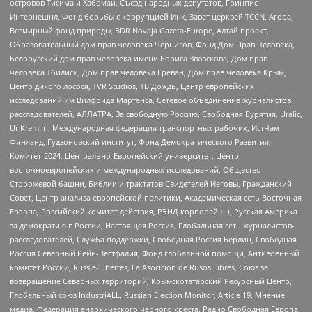
островов Тисима и Хабомаи, Съезд народных депутатов, Гринпис
Интернешнл, Фонд борьбы с коррупцией Инк, Завет церквей TCCN, Агора,
Всемирный фонд природы, BDR Novaja Gazeta-Europe, Алтай проект,
Образовательный дом прав человека Чернигов, Фонд Дом Прав Человека,
Белорусский дом прав человека имени Бориса Звозскова, Дом прав
человека Тбилиси, Дом прав человека Ереван, Дом прав человека Крым,
Центр дикого лосося, TVR Studios, ТВ Дождь, Центр европейских
исследований им Вилфрида Мартенса, Сетевое объединение журналистов
расследователей, АЛЛАТРА, За свободную Россию, Свободная Бурятия, Uralic,
UnKremlin, Международная федерация транспортных рабочих, ИстЧам
Финланд, Гудзоновский институт, Фонд Демократического Развития,
Комитет-2024, Центрально-Европейский университет, Центр
восточноевропейских и международных исследований, Общество
Сторожевой башни, Библии и трактатов Свидетелей Иеговы, Гражданский
Совет, Центр анализа европейской политики, Академическая сеть Восточная
Европа, Российский комитет действия, РЭНД корпорейшн, Русская Америка
за демократию в России, Настоящая Россия, Глобальная сеть журналистов-
расследователей, Служба поддержки, Свободная Россия Берлин, Свободная
Россия Северный Рейн-Вестфалия, Фонд глобальной помощи, Антивоенный
комитет России, Russie-Libertes, La Asocicion de Rusos Libres, Союз за
возвращение Северных территорий, Крымскотатарский Ресурсный Центр,
Глобальный союз IndustriALL, Russian Election Monitor, Article 19, Мнение
медиа, Федерация анархического черного креста, Радио Свободная Европа,