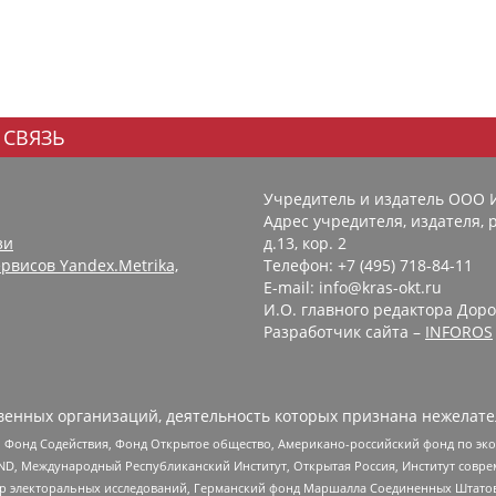
 СВЯЗЬ
Учредитель и издатель ООО 
Адрес учредителя, издателя, р
зи
д.13, кор. 2
рвисов Yandex.Metrika,
Телефон: +7 (495) 718-84-11
E-mail: info@kras-okt.ru
И.О. главного редактора Доро
Разработчик сайта –
INFOROS
енных организаций, деятельность которых признана нежелате
 Фонд Содействия, Фонд Открытое общество, Американо-российский фонд по э
 Международный Республиканский Институт, Открытая Россия, Институт совре
р электоральных исследований, Германский фонд Маршалла Соединенных Штатов