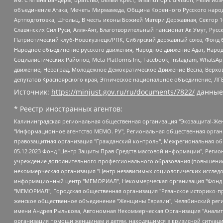
объединение Атака, Мечеть Мирмамеда, Община Коренного Русского народа
Артподготовка, Штольц, В честь иконы Божией Матери Державная, Сектор 1
Славянских Сил Руси, Алля-Аят, Благотворительный пансионат Ак Умут, Русск
Патриотический клуб-Новокузнецк/РПК, Сибирский державный союз, Фонд б
Народное объединение русского движения, Народное движение Адат, Народ
Социалистических Районов, Meta Platforms Inc, Facebook, Instagram, Wha
движение, Невоград, Молодежное Демократическое Движение Весна, Верхов
депутатов Красноярского края, Этническое национальное объединение, ЛГ
Источник:
https://minjust.gov.ru/ru/documents/7822/
данные
* Реестр иностранных агентов:
Калининградская региональная общественная организация "Экозащита!-Женсовет", Фонд содействия защите прав и свобод граждан "Общественный вердикт", Фонд "Институт Развития Свободы Информации", Частное учреждение "Информационное агентство МЕМО. РУ", Региональная общественная организация "Общественная комиссия по сохранению наследия академика Сахарова", Фонд поддержки свободы прессы, Санкт-Петербургская общественная правозащитная организация "Гражданский контроль", Межрегиональная общественная организация "Информационно-просветительский центр "Мемориал", Региональный Фонд "Центр Защиты Прав Средств Массовой Информации", с 05.12.2023 Фонд "Центр Защиты Прав Средств массовой информации", Региональная общественная благотворительная организация помощи беженцам и мигрантам "Гражданское содействие", Негосударственное образовательное учреждение дополнительного профессионального образования (повышение квалификации) специалистов "АКАДЕМИЯ ПО ПРАВАМ ЧЕЛОВЕКА", Свердловская региональная общественная организация "Сутяжник", Автономная некоммерческая организация "Центр независимых социологических исследований", Союз общественных объединений "Российский исследовательский центр по правам человека", Региональное общественное учреждение научно-информационный центр "МЕМОРИАЛ", Некоммерческая организация "Фонд защиты гласности", Автономная некоммерческая организация "Институт прав человека", Городская общественная организация "Екатеринбургское общество "МЕМОРИАЛ", Городская общественная организация "Рязанское историко-просветительское и правозащитное общество "Мемориал" (Рязанский Мемориал), Челябинский региональный орган общественной самодеятельности – женское общественное объединение "Женщины Евразии", Челябинский региональный орган общественной самодеятельности "Уральская правозащитная группа", Фонд содействия защите здоровья и социальной справедливости имени Андрея Рылькова, Автономная Некоммерческая Организация "Аналитический Центр Юрия Левады", Автономная некоммерческая организация социальной поддержки населения "Проект Апрель", Региональная общественная организация помощи женщинам и детям, находящимся в кризисной ситуации "Информационно-методический центр "Анна", Фонд содействия развитию массовых коммуникаций и правовому просвещению "Так-так-Так", Фонд содействия устойчивому развитию "Серебряная тайга", Свердловский региональный общественный фонд социальных проектов "Новое время", "Idel.Реалии", Кавказ.Реалии, Крым.Реалии, Телеканал Настоящее Время, Татаро-башкирская служба Радио Свобода (Azatliq Radiosi), Радио Свободная Европа/Радио Свобода (PCE/PC), "Сибирь.Реалии", "Фактограф", Благотворительный фонд помощи осужденным и их семьям, Автономная некоммерческая организация "Институт глобализации и социальных движений", Фонд "В защиту прав заключенных", Частное учреждение "Центр поддержки и содействия развитию средств массовой информации", Пензенский региональный общественный благотворительный фонд "Гражданский союз", "Север.Реалии", Некоммерческая организация Фонд "Правовая инициатива", Общество с ограниченной ответственностью "Радио Свободная Европа/Радио Свобода", Чешское информационное агентство "MEDIUM-ORIENT", Красноярская региональная общественная организация "Мы против СПИДа", Камалягин Денис Николаевич, Маркелов Сергей Евгеньевич, Пономарев Лев Александрович, Савицкая Людмила Алексеевна, Автоно