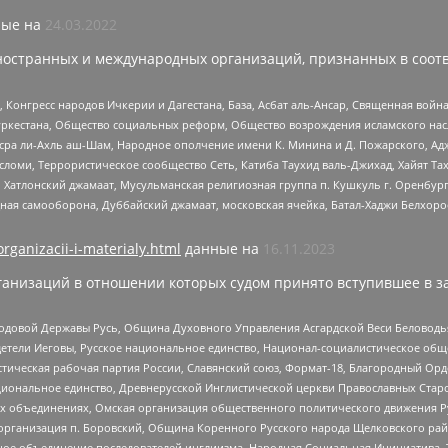
ые на
24.03.2022
ностранных и международных организаций, признанных в соотв
нгресс народов Ичкерии и Дагестана, База, Асбат аль-Ансар, Священная война,
уркестана, Общество социальных реформ, Общество возрождения исламского насл
Нусра ли-Ахль аш-Шам, Народное ополчение имени К. Минина и Д. Пожарского, Ад
сломи, Террористическое сообщество Сеть, Катиба Таухид валь-Джихад, Хайят Тах
, Хатлонский джамаат, Мусульманская религиозная группа п. Кушкуль г. Оренбу
ная самооборона, Дуббайский джамаат, московская ячейка, Батал-Хаджи Белхор
organizacii-i-materialy.html
данные на
16.11.2023
анизаций в отношении которых судом принято вступившее в з
 Родовой Державы Русь, Община Духовного Управления Асгардской Веси Беловод
детели Иеговы, Русское национальное единство, Национал-социалистическое об
истическая рабочая партия России, Славянский союз, Формат-18, Благородный Ор
ациональное единство, Древнерусской Инглистической церкви Православных Ста
ных объединениях, Омская организация общественного политического движения Р
рганизация п. Боровский, Община Коренного Русского народа Щелковского район
гиозное объединение последователей инглиизма, Народная Социальная Инициатива,