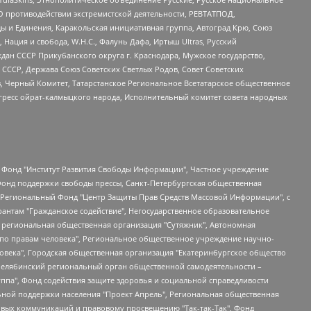
О противодействии экстремистской деятельности, РЕВТАТПОД,
ы и Единения, Каракольская инициативная группа, Автоград Крю, Союз
 Нация и свобода, W.H.С., Фалунь Дафа, Иртыш Ultras, Русский
ан СССР Прикубанского округа г. Краснодара, Мужское государство,
СССР, Держава Союз Советских Светлых Родов, Совет Советских
в, Черный Комитет, Татарстанское Региональное Всетатарское общественное
гресс ойрат-калмыцкого народа, Исполнительный комитет совета народных
евосточное общественное движение "Маяк", Санкт-Петербургская ЛГБТ-инициативная группа "Выход", Инициативная группа ЛГБТ+ "Реверс", Алексеев Андрей Викторович, Бекбулатова Таисия Львовна, Беляев Иван Михайлович, Владыкина Елена Сергеевна, Гельман Марат Александрович, Никульшина Вероника Юрьевна, Толоконникова Надежда Андреевна, Шендерович Виктор Анатольевич, Общество с ограниченной ответственностью "Данное сообщение", Общество с ограниченной ответственностью Издательский дом "Новая глава", Айнбиндер Александра Александровна, Московский комьюнити-центр для ЛГБТ+инициатив, Благотворительный фонд развития филантропии, Deutsche Welle (Германия, Kurt-Schumacher-Strasse 3, 53113 Bonn), Борзунова Мария Михайловна, Воробьев Виктор Викторович, Голубева Анна Львовна, Константинова Алла Михайловна, Малкова Ирина Владимировна, Мурадов Мурад Абдулгалимович, Осетинская Елизавета Николаевна, Понасенков Евгений Николаевич, Ганапольский Матвей Юрьевич, Киселев Евгений Алексеевич, Борухович Ирина Григорьевна, Дремин Иван Тимофеевич, Дубровский Дмитрий Викторович, Красноярская региональная общественная организация поддержки и развития альтернативных образовательных технологий и межкультурных коммуникаций "ИНТЕРРА", Маяковская Екатерина Алексеевна, Фейгин Марк Захарович, Филимонов Андрей Викторович, Дзугкоева Регина Николаевна, Доброхотов Роман Александрович, Дудь Юрий Александрович, Елкин Сергей Владимирович, Кругликов Кирилл Игоревич, Сабунаева Мария Леонидовна, Семенов Алексей Владимирович, Шаинян Карен Багратович, Шульман Екатерина Михайловна, Асафьев Артур Валерьевич, Вахштайн Виктор Семенович, Венедиктов Алексей Алексеевич, Лушникова Екатерина Евгеньевна, Волков Леонид Михайлович, Невзоров Александр Глебович, Пархоменко Сергей Борисович, Сироткин Ярослав Николаевич, Кара-Мурза Владимир Владимирович, Баранова Наталья Владимировна, Гозман Леонид Яковлевич, Кагарлицкий Борис Юльевич, Климарев Михаил Валерьевич, Милов Владимир Станиславович, Автономная некоммерческая организация Краснодарский центр современного искусства "Типография", Моргенштерн Алишер Тагирович, Соболь Любовь Эдуардовна, Общество с ограниченной ответственностью "ЛИЗА НОРМ", Каспаров Гарри Кимович, Ходорковский Михаил Борисович, Общество с ограниченной ответственностью "Апрельские тезисы", Данилович Ирина Брониславовна, Кашин Олег Владимирович, Петров Николай Владимирович, Пивоваров Алексей Владимирович, Соколов Михаил Владимирович, Цветкова Юлия Владимировна, Чичваркин Евгений Александрович, Комитет против пыток/Команда против пыток, Общество с ограниченной ответственностью "Первый научный", Общество с ограниченной ответственностью "Вертолет и ко", Белоцерковская Вероника Борисовна, Кац Максим Евгеньевич, Лазарева Татьяна Юрьевна, Шаведдинов Руслан Табризович, Яшин Илья Валерьевич, Общество с ограниченной ответственностью "Иноагент ААВ", Алешковский Дмитрий Петрович, Альбац Евгения Марковна, Быков Дмитрий Львович, Галямина Юлия Евгеньевна, Лойко Сергей Леонидович, Мартынов Кирилл Константинович, Медведев Сергей Александрович, Крашенинников Федор Геннадиевич, Гордеева Катерина Вл