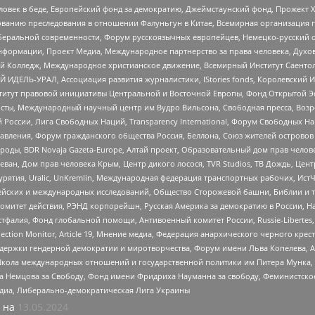
еловек в беде, Европейский фонд за демократию, Джеймстаунский фонд, Прожект
дованию преследования в отношении Фалуньгун в Китае, Всемирная организация 
беральной современности, Форум русскоязычных европейцев, Немецко-русский о
формации, Проект Медиа, Международное партнерство за права человека, Духов
 Колледж, Международное христианское движение, Всемирный Институт Саентол
 ИДЕЛЬ-УРАЛ, Ассоциация развития журналистики, IStories fonds, Королевск
r, Институт правовой инициативы Центральной и Восточной Европы, Фонд Открытой Э
ты, Международный научный центр им Вудро Вильсона, Свободная пресса, Возро
России, Лига Свободных Наций, Transparеncy International, Форум Свободных Н
правления, Форум гражданского общества Россия, Беллона, Союз жителей острово
роды, BDR Novaja Gazeta-Europe, Алтай проект, Образовательный дом прав челов
еван, Дом прав человека Крым, Центр дикого лосося, TVR Studios, ТВ Дождь, Це
урятия, Uralic, UnKremlin, Международная федерация транспортных рабочих, Ист
ейских и международных исследований, Общество Сторожевой башни, Библии и тр
омитет действия, РЭНД корпорейшн, Русская Америка за демократию в России, Н
фалия, Фонд глобальной помощи, Антивоенный комитет России, Russie-Libertes, L
lection Monitor, Article 19, Мнение медиа, Федерация анархического черного кр
и гендерной демократии и миротворчества, Форум имени Льва Копелева, American C
г, Школа международных отношений и государственной политики им Питера Мунка
 Немцова за Свободу, Фонд имени Фридриха Науманна за свободу, Феминистско
медиа, Либерально-демократическая Лига Украины
 на
13.05.2024