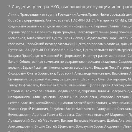
* Сведения реестра НКО, выполняющих функции иностранн
Лилит, Правозащитная группа Гражданин.Армия.Право, Нижегородский цент
борьбы с коррупцией, Альянс врачей, НАСИЛИЮ.НЕТ, Мы против СПИДа, СВЕ
содействия развитию средств массовой информации, Горячая Линия, В защ
охраны здоровья и защиты прав граждан, Благотворительный фонд помощи ос
Мемориал, Аналитический Центр Юрия Левады, Издательство Парк Гагарина
гласности, Российский исследовательский центр по правам человека, Даль
Сутяжник, АКАДЕМИЯ ПО ПРАВАМ ЧЕЛОВЕКА, Центр развития некоммерческих
Защиты Прав Средств Массовой Информации, Институт развития прессы - Си
Закон, Общественная комиссия по сохранению наследия академика Сахаров
вердикт, Евразийская антимонопольная ассоциация, Бедушев Петр Петрови
Сидорович Ольга Борисовна, Туровский Александр Алексеевич, Васильева А
Евгеньевич, Барахоев Магомед Бекханович, Шарипков Олег Викторович, М
Тимур Рифгатович, Романова Ольга Евгеньевна, Щаров Сергей Алексадрови
Петровна, Кочеткова Татьяна Владимировна, Чуркина Наталья Валерьевна, 
Илларионова Юлия Юрьевна, Саранг Анна Васильевна, Захарова Светлана 
Гефтер Валентин Михайлович, Симонов Алексей Кириллович, Флиге Ирина 
Беляев Сергей Иванович, Голубева Елена Николаевна, Ганнушкина Светлана
Вячеславович, Арапова Галина Юрьевна, Свечников Анатолий Мариевич, П
Лукашевский Сергей Маркович, Бахмин Вячеслав Иванович, Шабад Анатоли
Александрович, Вицин Сергей Ефимович, Золотухин Борис Андреевич, Леви