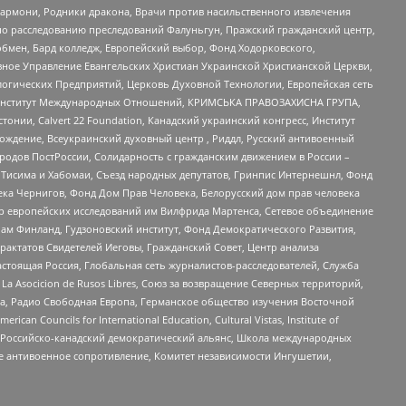
 Хармони, Родники дракона, Врачи против насильственного извлечения
по расследованию преследований Фалуньгун, Пражский гражданский центр,
бмен, Бард колледж, Европейский выбор, Фонд Ходорковского,
ное Управление Евангельских Христиан Украинской Христианской Церкви,
огических Предприятий, Церковь Духовной Технологии, Европейская сеть
ий Институт Международных Отношений, КРИМСЬКА ПРАВОЗАХИСНА ГРУПА,
стонии, Calvert 22 Foundation, Канадский украинский конгресс, Институт
ждение, Всеукраинский духовный центр , Риддл, Русский антивоенный
ародов ПостРоссии, Солидарность с гражданским движением в России –
в Тисима и Хабомаи, Съезд народных депутатов, Гринпис Интернешнл, Фонд
ека Чернигов, Фонд Дом Прав Человека, Белорусский дом прав человека
нтр европейских исследований им Вилфрида Мартенса, Сетевое объединение
Чам Финланд, Гудзоновский институт, Фонд Демократического Развития,
актатов Свидетелей Иеговы, Гражданский Совет, Центр анализа
астоящая Россия, Глобальная сеть журналистов-расследователей, Служба
a Asocicion de Rusos Libres, Союз за возвращение Северных территорий,
еста, Радио Свободная Европа, Германское общество изучения Восточной
ouncils for International Education, Cultural Vistas, Institute of
, Российско-канадский демократический альянс, Школа международных
е антивоенное сопротивление, Комитет независимости Ингушетии,