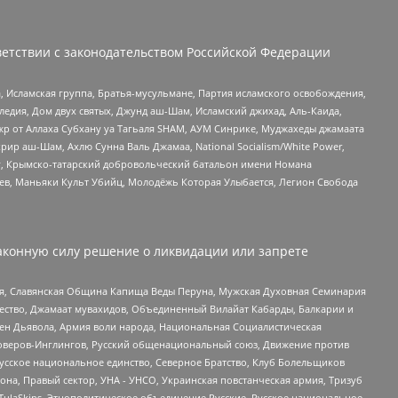
етствии с законодательством Российской Федерации
 Исламская группа, Братья-мусульмане, Партия исламского освобождения,
едия, Дом двух святых, Джунд аш-Шам, Исламский джихад, Аль-Каида,
жр от Аллаха Субхану уа Тагьаля SHAM, АУМ Синрике, Муджахеды джамаата
рир аш-Шам, Ахлю Сунна Валь Джамаа, National Socialism/White Power,
рг, Крымско-татарский добровольческий батальон имени Номана
оев, Маньяки Культ Убийц, Молодёжь Которая Улыбается, Легион Свобода
аконную силу решение о ликвидации или запрете
ья, Славянская Община Капища Веды Перуна, Мужская Духовная Семинария
щество, Джамаат мувахидов, Объединенный Вилайат Кабарды, Балкарии и
ден Дьявола, Армия воли народа, Национальная Социалистическая
роверов-Инглингов, Русский общенациональный союз, Движение против
усское национальное единство, Северное Братство, Клуб Болельщиков
а, Правый сектор, УНА - УНСО, Украинская повстанческая армия, Тризуб
 TulaSkins, Этнополитическое объединение Русские, Русское национальное