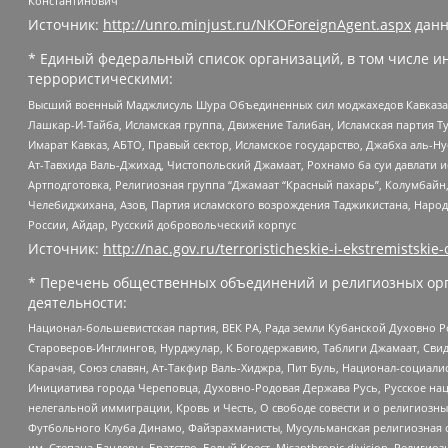
Константинович
Источник:
http://unro.minjust.ru/NKOForeignAgent.aspx
данн
* Единый федеральный список организаций, в том числе и
террористическими:
Высший военный Маджлисуль Шура Объединенных сил моджахедов Кавказа, Ко
Лашкар-И-Тайба, Исламская группа, Движение Талибан, Исламская партия Т
Имарат Кавказ, АБТО, Правый сектор, Исламское государство, Джабха аль-
Ат-Тавхида Валь-Джихад, Чистопольский Джамаат, Рохнамо ба суи давлати и
Артподготовка, Религиозная группа “Джамаат “Красный пахарь”, Колумбайн
Челебиджихана, Азов, Партия исламского возрождения Таджикистана, Народ
России, Айдар, Русский добровольческий корпус
Источник:
http://nac.gov.ru/terroristicheskie-i-ekstremistskie-
* Перечень общественных объединений и религиозных орг
деятельности:
Национал-большевистская партия, ВЕК РА, Рада земли Кубанской Духовно
Староверов-Инглингов, Нурджулар, К Богодержавию, Таблиги Джамаат, Сви
Карачая, Союз славян, Ат-Такфир Валь-Хиджра, Пит Буль, Национал-социал
Инициатива города Череповца, Духовно-Родовая Держава Русь, Русское н
нелегальной иммиграции, Кровь и Честь, О свободе совести и о религиоз
Футбольного Клуба Динамо, Файзрахманисты, Мусульманская религиозная о
им. Степана Бандеры, Братство, Белый Крест, Misanthropic division, Рели