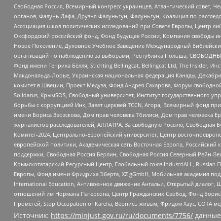
Свободная Россия, Всемирный конгресс украинцев, Атлантический совет, Ч
органов, Фалунь Дафа, Друзья Фалуньгун, Фалуньгун, Коалиция по рассле
Ассоциация школ политических исследований при Совете Европы, Центр ли
Оксфордский российский фонд, Фонд Будущее России, Компания свободы ин
Новое Поколение, Духовное Учебное Заведение Международный Библейский
организаций по наблюдению за выборами, Республика Польша, СВОБОДНЫЙ
Фонд имени Генриха Бёлля, Stichting Bellingcat, Bellingcat Ltd, The Inside
Макдональда-Лорье, Украинская национальная федерация Канады, Декабрис
комитет в Швеции, Проект Медуза, Фонд Андрея Сахарова, Форум свободной 
Solidarus, КрымSOS, Свободный университет, Институт государственного у
борьбы с коррупцией Инк, Завет церквей TCCN, Агора, Всемирный фонд при
имени Бориса Звозскова, Дом прав человека Тбилиси, Дом прав человека Ер
журналистов расследователей, АЛЛАТРА, За свободную Россию, Свободная Б
Комитет-2024, Центрально-Европейский университет, Центр восточноевроп
европейской политики, Академическая сеть Восточная Европа, Российский к
поддержки, Свободная Россия Берлин, Свободная Россия Северный Рейн-Вест
Крымскотатарский Ресурсный Центр, Глобальный союз IndustriALL, Russian E
Европы, Фонд имени Фридриха Эберта, XZ gGmbH, Мобильная академия поддержк
International Education, Антивоенное движение Антальи, Открытый диало
отношений им Нормана Патерсона, Центр Гражданских Свобод, Фонд Бориса
Прометей, Stop Occupation of Karelia, Вернись живым, Фридом Хаус, СОТА 
Источник:
https://minjust.gov.ru/ru/documents/7756/
данные