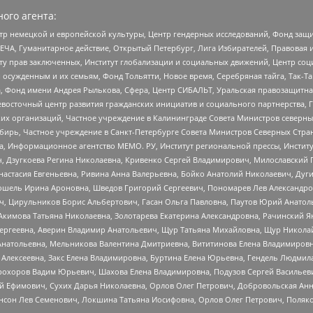
ого агента:
р немецкой и европейской культуры, Центр гендерных исследований, Фонд защи
ЧА, Гуманитарное действие, Открытый Петербург, Лига Избирателей, Правовая 
иту прав заключенных, Институт глобализации и социальных движений, Центр 
ужденным и их семьям, Фонд Тольятти, Новое время, Серебряная тайга, Так-Так-
, Фонд имени Андрея Рылькова, Сфера, Центр СИБАЛЬТ, Уральская правозащитна
невосточный центр развития гражданских инициатив и социального партнерства, 
 организаций, Частное учреждение в Калининграде Совета Министров северных 
бирь, Частное учреждение в Санкт-Петербурге Совета Министров Северных Стра
а, Информационное агентство МЕМО. РУ, Институт региональной прессы, Инсти
ч, Дзугкоева Регина Николаевна, Кривенко Сергей Владимирович, Милославски
настасия Евгеньевна, Ривина Анна Валерьевна, Бойко Анатолий Николаевич, Дуг
ошель Ирина Ароновна, Шведов Григорий Сергеевич, Пономарев Лев Александро
ч, Цирульников Борис Альбертович, Гасан Ольга Павловна, Паутов Юрий Анато
Акимова Татьяна Николаевна, Золотарева Екатерина Александровна, Рачинский Я
Сергеевна, Аверин Владимир Анатольевич, Щур Татьяна Михайловна, Щур Никола
Анатольевна, Мельникова Валентина Дмитриевна, Вититинова Елена Владимировн
 Алексеевна, Закс Елена Владимировна, Буртина Елена Юрьевна, Гендель Людмил
рохоров Вадим Юрьевич, Шахова Елена Владимировна, Подузов Сергей Васильеви
й Ефимович, Сухих Дарья Николаевна, Орлов Олег Петрович, Добровольская Анн
нсон Лев Семенович, Локшина Татьяна Иосифовна, Орлов Олег Петрович, Поляк