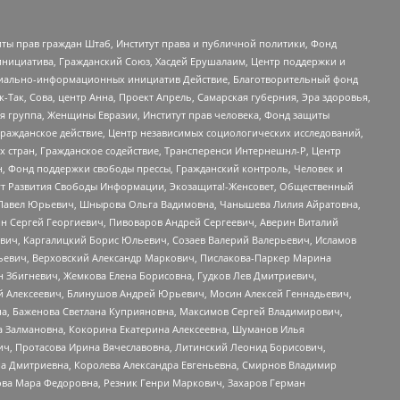
ты прав граждан Штаб, Институт права и публичной политики, Фонд
инициатива, Гражданский Союз, Хасдей Ерушалаим, Центр поддержки и
социально-информационных инициатив Действие, Благотворительный фонд
Так, Сова, центр Анна, Проект Апрель, Самарская губерния, Эра здоровья,
я группа, Женщины Евразии, Институт прав человека, Фонд защиты
Гражданское действие, Центр независимых социологических исследований,
стран, Гражданское содействие, Трансперенси Интернешнл-Р, Центр
н, Фонд поддержки свободы прессы, Гражданский контроль, Человек и
тут Развития Свободы Информации, Экозащита!-Женсовет, Общественный
й Павел Юрьевич, Шнырова Ольга Вадимовна, Чанышева Лилия Айратовна,
ин Сергей Георгиевич, Пивоваров Андрей Сергеевич, Аверин Виталий
вич, Каргалицкий Борис Юльевич, Созаев Валерий Валерьевич, Исламов
льевич, Верховский Александр Маркович, Пислакова-Паркер Марина
н Збигневич, Жемкова Елена Борисовна, Гудков Лев Дмитриевич,
й Алексеевич, Блинушов Андрей Юрьевич, Мосин Алексей Геннадьевич,
а, Баженова Светлана Куприяновна, Максимов Сергей Владимирович,
а Залмановна, Кокорина Екатерина Алексеевна, Шуманов Илья
ч, Протасова Ирина Вячеславовна, Литинский Леонид Борисович,
а Дмитриевна, Королева Александра Евгеньевна, Смирнов Владимир
ова Мара Федоровна, Резник Генри Маркович, Захаров Герман