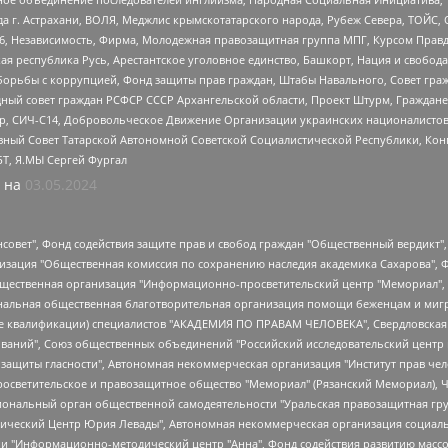
 г. Астрахани, ВОЛЯ, Меджлис крымскотатарского народа, Рубеж Севера, ТОЙС, 
6, Независимость, Фирма, Молодежная правозащитная группа МПГ, Курсом Правд
ая республика Русь, Арестантское уголовное единство, Башкорт, Нация и свобода,
орьбы с коррупцией, Фонд защиты прав граждан, Штабы Навального, Совет гражд
ный совет граждан РСФСР СССР Архангельской области, Проект Штурм, Граждане 
tsApp, СИЧ-С14, Добровольческое Движение Организации украинских националисто
ный Совет Татарской Автономной Советской Социалистической Республики, Кон
БТ, Я.МЫ Сергей Фургал
 на
03.05.2024
мная некоммерческая организация "Центр по работе с проблемой насилия "НАСИЛИЮ.НЕТ", Межрегиональный профессиональный союз работников здравоохранения "Альянс врачей", Юридическое лицо, зарегистрированное в Латвийской Республике, SIA "Medusa Project" (регистрационный номер 40103797863, дата регистрации 10.06.2014), Некоммерческая организация "Фонд по борьбе с коррупцией", Автономная некоммерческая организация "Институт права и публичной политики", Баданин Роман Сергеевич, Гликин Максим Александрович, Железнова Мария Михайловна, Лукьянова Юлия Сергеевна, Маетная Елизавета Витальевна, Маняхин Петр Борисович, Чуракова Ольга Владимировна, Ярош Юлия Петровна, Юридическое лицо "The Insider SIA", зарегистрированное в Риге, Латвийская Республика (дата регистрации 26.06.2015), являющееся администратором доменного имени интернет-издания "The Insider SIA", https://theins.ru, Постернак Алексей Евгеньевич, Рубин Михаил Аркадьевич, Анин Роман Александрович, Юридическое лицо Istories fonds, зарегистрированное в Латвийской Республике (регистрационный номер 50008295751, дата регистрации 24.02.2020), Великовский Дмитрий Александрович, Долинина Ирина Николаевна, Мароховская Алеся Алексеевна, Шлейнов Роман Юрьевич, Шмагун Олеся Валентиновна, Общество с ограниченной ответственностью "Альтаир 2021", Общество с ограниченной ответственностью "Вега 2021", Общество с ограниченной ответственностью "Главный редактор 2021", Общество с ограниченной ответственностью "Ромашки монолит", Важенков Артем Валерьевич, Ивановская областная общественная организация "Центр гендерных исследований", Гурман Юрий Альбертович, Медиапроект "ОВД-Инфо", Егоров Владимир Владимирович, Жилинский Владимир Александрович, Общество с ограниченной ответственностью "ЗП", Иванова София Юрьевна, Карезина Инна Павловна, Кильтау Екатерина Викторовна, Петров Алексей Викторович, Пискунов Сергей Евгеньевич, Смирнов Сергей Сергеевич, Тихонов Михаил Сергеевич, Общество с ограниченной ответственностью "ЖУРНАЛИСТ-ИНОСТРАННЫЙ АГЕНТ", Арапова Галина Юрьевна, Вольтская Татьяна Анатольевна, Американская компания "Mason G.E.S. Anonymous Foundation" (США), являющаяся владельцем интернет-издания https://mnews.world/, Компания "Stichting Bellingcat", зарегистрированная в Нидерландах (дата регистрации 11.07.2018), Захаров Андрей Вячеславович, Клепиковская Екатерина Дмитриевна, Общество с ограниченной ответственностью "МЕМО", Перл Роман Александрович, Симонов Евгений Алексеевич, Соловьева Елена Анатольевна, Сотников Даниил Владимирович, Сурначева Елизавета Дмитриевна, Автономная некоммерческая организация по защите прав человека и информированию населения "Якутия – Наше Мнение", Общество с ограниченной ответственностью "Москоу диджитал медиа", с 26.01.2023 Общество с ограниченной ответственностью "Чайка Белые сады", Ветошкина Валерия Валерьевна, Заговора Максим Александрович, Межрегиональное общественное движение "Российская ЛГБТ - сеть", Оленичев Максим Владимирович, Павлов Иван Юрьевич, Скворцова Елена Сергеевна, Общество с ограниченной ответственностью "Как бы инагент", Кочетков Игорь Викторович, Общество с ограниченной ответственностью "Честные выборы", Еланчик Олег Александрович, Общество с ограниченной ответственностью "Нобелевский призыв", Гималова Регина Эмилевна, Григорьев Андрей Валерьевич, Григорьева Алина Александровна, Ассоциация по содействию защите прав призывников, альтернативнослужащих и военнослужащих "Правозащитная группа "Гражданин.Армия.Право", Хисамова Регина Фаритовна, Автономная некоммерческая организация по реализации социально-правовых программ "Лилит", Дальн