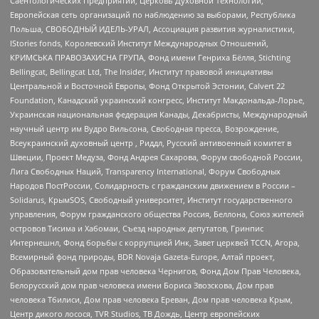
Саентологических Предприятий, Церковь Духовной Технологии,
Европейская сеть организаций по наблюдению за выборами, Республика
Польша, СВОБОДНЫЙ ИДЕЛЬ-УРАЛ, Ассоциация развития журналистики,
IStories fonds, Королевский Институт Международных Отношений,
КРИМСЬКА ПРАВОЗАХИСНА ГРУПА, Фонд имени Генриха Бёлля, Stichting
Bellingcat, Bellingcat Ltd, The Insider, Институт правовой инициативы
Центральной и Восточной Европы, Фонд Открытой Эстонии, Calvert 22
Foundation, Канадский украинский конгресс, Институт Макдональда-Лорье,
Украинская национальная федерация Канады, Декабристы, Международный
научный центр им Вудро Вильсона, Свободная пресса, Возрождение,
Всеукраинский духовный центр , Риддл, Русский антивоенный комитет в
Швеции, Проект Медуза, Фонд Андрея Сахарова, Форум свободной России,
Лига Свободных Наций, Transparеncy International, Форум Свободных
Народов ПостРоссии, Солидарность с гражданским движением в России –
Solidarus, КрымSOS, Свободный университет, Институт государственного
управления, Форум гражданского общества Россия, Беллона, Союз жителей
островов Тисима и Хабомаи, Съезд народных депутатов, Гринпис
Интернешнл, Фонд борьбы с коррупцией Инк, Завет церквей TCCN, Агора,
Всемирный фонд природы, BDR Novaja Gazeta-Europe, Алтай проект,
Образовательный дом прав человека Чернигов, Фонд Дом Прав Человека,
Белорусский дом прав человека имени Бориса Звозскова, Дом прав
человека Тбилиси, Дом прав человека Ереван, Дом прав человека Крым,
Центр дикого лосося, TVR Studios, ТВ Дождь, Центр европейских