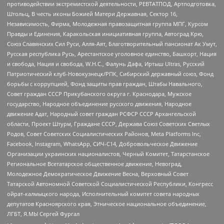
противодействии экстремистской деятельности, РЕВТАТПОД, Артподготовка,
Штольц, В честь иконы Божией Матери Державная, Сектор 16,
Независимость, Фирма, Молодежная правозащитная группа МПГ, Курсом
Правды и Единения, Каракольская инициативная группа, Автоград Крю,
Союз Славянских Сил Руси, Алля-Аят, Благотворительный пансионат Ак Умут,
Русская республика Русь, Арестантское уголовное единство, Башкорт, Нация
и свобода, Нация и свобода, W.H.С., Фалунь Дафа, Иртыш Ultras, Русский
Патриотический клуб-Новокузнецк/РПК, Сибирский державный союз, Фонд
борьбы с коррупцией, Фонд защиты прав граждан, Штабы Навального,
Совет граждан СССР Прикубанского округа г. Краснодара, Мужское
государство, Народное объединение русского движения, Народное
движение Адат, Народный совет граждан РСФСР СССР Архангельской
области, Проект Штурм, Граждане СССР, Держава Союз Советских Светлых
Родов, Совет Советских Социалистических Районов, Meta Platforms Inc,
Facebook, Instagram, WhatsApp, СИЧ-С14, Добровольческое Движение
Организации украинских националистов, Черный Комитет, Татарстанское
Региональное Всетатарское общественное движение, Невоград,
Молодежное Демократическое Движение Весна, Верховный Совет
Татарской Автономной Советской Социалистической Республики, Конгресс
ойрат-калмыцкого народа, Исполнительный комитет совета народных
депутатов Красноярского края, Этническое национальное объединение,
ЛГБТ, Я.МЫ Сергей Фургал