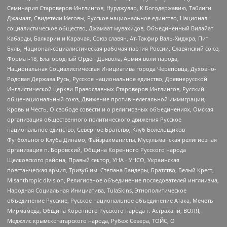
Семинария Староверов-Инглингов, Нурджулар, К Богодержавию, Таблиги
Джамаат, Свидетели Иеговы, Русское национальное единство, Национал-
социалистическое общество, Джамаат мувахидов, Объединенный Вилайат
Кабарды, Балкарии и Карачая, Союз славян, Ат-Такфир Валь-Хиджра, Пит
Буль, Национал-социалистическая рабочая партия России, Славянский союз,
Формат-18, Благородный Орден Дьявола, Армия воли народа,
Национальная Социалистическая Инициатива города Череповца, Духовно-
Родовая Держава Русь, Русское национальное единство, Древнерусской
Инглистической церкви Православных Староверов-Инглингов, Русский
общенациональный союз, Движение против нелегальной иммиграции,
Кровь и Честь, О свободе совести и о религиозных объединениях, Омская
организация общественного политического движения Русское
национальное единство, Северное Братство, Клуб Болельщиков
Футбольного Клуба Динамо, Файзрахманисты, Мусульманская религиозная
организация п. Боровский, Община Коренного Русского народа
Щелковского района, Правый сектор, УНА - УНСО, Украинская
повстанческая армия, Тризуб им. Степана Бандеры, Братство, Белый Крест,
Misanthropic division, Религиозное объединение последователей инглиизма,
Народная Социальная Инициатива, TulaSkins, Этнополитическое
объединение Русские, Русское национальное объединение Атака, Мечеть
Мирмамеда, Община Коренного Русского народа г. Астрахани, ВОЛЯ,
Меджлис крымскотатарского народа, Рубеж Севера, ТОЙС, О