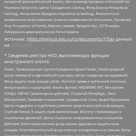
канадский демократический альянс, Школа международных отношений им
Нормана Патерсона, Центр Гражданских Свобод, Фонд Бориса Немцова за
Свободу, Фонд имени Фридриха Науманна за свободу, Феминистское
антивоенное сопротивление, Комитет независимости Ингушетии, Прометей,
Stop Occupation of Karelia, Вернись живым, Фридом Хаус, СОТА медиа,
Либерально-демократическая Лига Украины
Источник:
https://minjust.gov.ru/ru/documents/7756/
данные
на
13.05.2024
* Сведения реестра НКО, выполняющих функции
иностранного агента:
Лилит, Правозащитная группа Гражданин.Армия.Право, Нижегородский
центр немецкой и европейской культуры, Центр гендерных исследований,
Фонд защиты прав граждан Штаб, Институт права и публичной политики,
Фонд борьбы с коррупцией, Альянс врачей, НАСИЛИЮ.НЕТ, Мы против
СПИДа, СВЕЧА, Гуманитарное действие, Открытый Петербург, Лига
Избирателей, Правовая инициатива, Гражданский Союз, Хасдей Ерушалаим,
Центр поддержки и содействия развитию средств массовой информации,
Горячая Линия, В защиту прав заключенных, Институт глобализации и
социальных движений, Центр социально-информационных инициатив
Действие, Благотворительный фонд охраны здоровья и защиты прав
граждан, Благотворительный фонд помощи осужденным и их семьям, Фонд
Тольятти, Новое время, Серебряная тайга, Так-Так-Так, Сова, центр Анна,