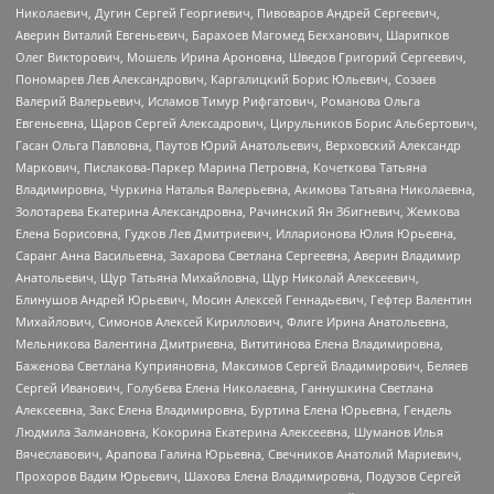
Николаевич, Дугин Сергей Георгиевич, Пивоваров Андрей Сергеевич,
Аверин Виталий Евгеньевич, Барахоев Магомед Бекханович, Шарипков
Олег Викторович, Мошель Ирина Ароновна, Шведов Григорий Сергеевич,
Пономарев Лев Александрович, Каргалицкий Борис Юльевич, Созаев
Валерий Валерьевич, Исламов Тимур Рифгатович, Романова Ольга
Евгеньевна, Щаров Сергей Алексадрович, Цирульников Борис Альбертович,
Гасан Ольга Павловна, Паутов Юрий Анатольевич, Верховский Александр
Маркович, Пислакова-Паркер Марина Петровна, Кочеткова Татьяна
Владимировна, Чуркина Наталья Валерьевна, Акимова Татьяна Николаевна,
Золотарева Екатерина Александровна, Рачинский Ян Збигневич, Жемкова
Елена Борисовна, Гудков Лев Дмитриевич, Илларионова Юлия Юрьевна,
Саранг Анна Васильевна, Захарова Светлана Сергеевна, Аверин Владимир
Анатольевич, Щур Татьяна Михайловна, Щур Николай Алексеевич,
Блинушов Андрей Юрьевич, Мосин Алексей Геннадьевич, Гефтер Валентин
Михайлович, Симонов Алексей Кириллович, Флиге Ирина Анатольевна,
Мельникова Валентина Дмитриевна, Вититинова Елена Владимировна,
Баженова Светлана Куприяновна, Максимов Сергей Владимирович, Беляев
Сергей Иванович, Голубева Елена Николаевна, Ганнушкина Светлана
Алексеевна, Закс Елена Владимировна, Буртина Елена Юрьевна, Гендель
Людмила Залмановна, Кокорина Екатерина Алексеевна, Шуманов Илья
Вячеславович, Арапова Галина Юрьевна, Свечников Анатолий Мариевич,
Прохоров Вадим Юрьевич, Шахова Елена Владимировна, Подузов Сергей