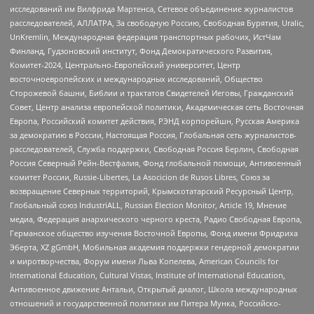
исследований им Вилфрида Мартенса, Сетевое объединение журналистов
расследователей, АЛЛАТРА, За свободную Россию, Свободная Бурятия, Uralic,
UnKremlin, Международная федерация транспортных рабочих, ИстЧам
Финланд, Гудзоновский институт, Фонд Демократического Развития,
Комитет-2024, Центрально-Европейский университет, Центр
восточноевропейских и международных исследований, Общество
Сторожевой башни, Библии и трактатов Свидетелей Иеговы, Гражданский
Совет, Центр анализа европейской политики, Академическая сеть Восточная
Европа, Российский комитет действия, РЭНД корпорейшн, Русская Америка
за демократию в России, Настоящая Россия, Глобальная сеть журналистов-
расследователей, Служба поддержки, Свободная Россия Берлин, Свободная
Россия Северный Рейн-Вестфалия, Фонд глобальной помощи, Антивоенный
комитет России, Russie-Libertes, La Asocicion de Rusos Libres, Союз за
возвращение Северных территорий, Крымскотатарский Ресурсный Центр,
Глобальный союз IndustriALL, Russian Election Monitor, Article 19, Мнение
медиа, Федерация анархического черного креста, Радио Свободная Европа,
Германское общество изучения Восточной Европы, Фонд имени Фридриха
Эберта, XZ gGmbH, Мобильная академия поддержки гендерной демократии
и миротворчества, Форум имени Льва Копелева, American Councils for
International Education, Cultural Vistas, Institute of International Education,
Антивоенное движение Антальи, Открытый диалог, Школа международных
отношений и государственной политики им Питера Мунка, Российско-