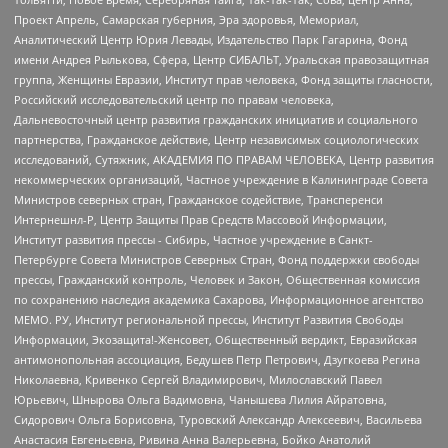
Проект Апрель, Самарская губерния, Эра здоровья, Мемориал,
Аналитический Центр Юрия Левады, Издательство Парк Гагарина, Фонд
имени Андрея Рылькова, Сфера, Центр СИБАЛЬТ, Уральская правозащитная
группа, Женщины Евразии, Институт прав человека, Фонд защиты гласности,
Российский исследовательский центр по правам человека,
Дальневосточный центр развития гражданских инициатив и социального
партнерства, Гражданское действие, Центр независимых социологических
исследований, Сутяжник, АКАДЕМИЯ ПО ПРАВАМ ЧЕЛОВЕКА, Центр развития
некоммерческих организаций, Частное учреждение в Калининграде Совета
Министров северных стран, Гражданское содействие, Трансперенси
Интернешнл-Р, Центр Защиты Прав Средств Массовой Информации,
Институт развития прессы - Сибирь, Частное учреждение в Санкт-
Петербурге Совета Министров Северных Стран, Фонд поддержки свободы
прессы, Гражданский контроль, Человек и Закон, Общественная комиссия
по сохранению наследия академика Сахарова, Информационное агентство
МЕМО. РУ, Институт региональной прессы, Институт Развития Свободы
Информации, Экозащита!-Женсовет, Общественный вердикт, Евразийская
антимонопольная ассоциация, Бедушев Петр Петрович, Дзугкоева Регина
Николаевна, Кривенко Сергей Владимирович, Милославский Павел
Юрьевич, Шнырова Ольга Вадимовна, Чанышева Лилия Айратовна,
Сидорович Ольга Борисовна, Туровский Александр Алексеевич, Васильева
Анастасия Евгеньевна, Ривина Анна Валерьевна, Бойко Анатолий