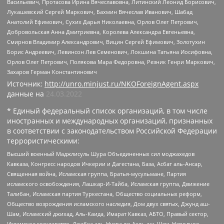
Васильевич, Протасова Ирина Вячеславовна, Литинский Леонид Борисович,
Лукашевский Сергей Маркович, Бахмин Вячеслав Иванович, Шабад
Анатолий Ефимович, Сухих Дарья Николаевна, Орлов Олег Петрович,
Добровольская Анна Дмитриевна, Королева Александра Евгеньевна,
Смирнов Владимир Александрович, Вицин Сергей Ефимович, Золотухин
Борис Андреевич, Левинсон Лев Семенович, Локшина Татьяна Иосифовна,
Орлов Олег Петрович, Полякова Мара Федоровна, Резник Генри Маркович,
Захаров Герман Константинович
Источник:
http://unro.minjust.ru/NKOForeignAgent.aspx
данные на
24.03.2022
* Единый федеральный список организаций, в том числе
иностранных и международных организаций, признанных
в соответствии с законодательством Российской Федерации
террористическими:
Высший военный Маджлисуль Шура Объединенных сил моджахедов
Кавказа, Конгресс народов Ичкерии и Дагестана, База, Асбат аль-Ансар,
Священная война, Исламская группа, Братья-мусульмане, Партия
исламского освобождения, Лашкар-И-Тайба, Исламская группа, Движение
Талибан, Исламская партия Туркестана, Общество социальных реформ,
Общество возрождения исламского наследия, Дом двух святых, Джунд аш-
Шам, Исламский джихад, Аль-Каида, Имарат Кавказ, АБТО, Правый сектор,
Исламское государство, Джабха аль-Нусра ли-Ахль аш-Шам, Народное