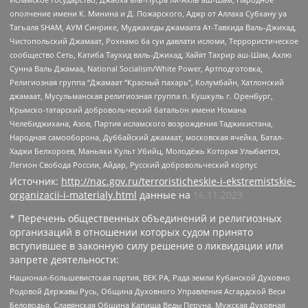
ополчение имени К. Минина и Д. Пожарского, Аджр от Аллаха Субхану уа
Тагьаля SHAM, АУМ Синрике, Муджахеды джамаата Ат-Тавхида Валь-Джихад,
Чистопольский Джамаат, Рохнамо ба суи давлати исломи, Террористическое
сообщество Сеть, Катиба Таухид валь-Джихад, Хайят Тахрир аш-Шам, Ахлю
Сунна Валь Джамаа, National Socialism/White Power, Артподготовка,
Религиозная группа “Джамаат “Красный пахарь”, Колумбайн, Хатлонский
джамаат, Мусульманская религиозная группа п. Кушкуль г. Оренбург,
Крымско-татарский добровольческий батальон имени Номана
Челебиджихана, Азов, Партия исламского возрождения Таджикистана,
Народная самооборона, Дуббайский джамаат, московская ячейка, Батал-
Хаджи Белхороев, Маньяки Культ Убийц, Молодёжь Которая Улыбается,
Легион Свобода России, Айдар, Русский добровольческий корпус
Источник:
http://nac.gov.ru/terroristicheskie-i-ekstremistskie-
organizacii-i-materialy.html
данные на
16.11.2023
* Перечень общественных объединений и религиозных
организаций в отношении которых судом принято
вступившее в законную силу решение о ликвидации или
запрете деятельности:
Национал-большевистская партия, ВЕК РА, Рада земли Кубанской Духовно
Родовой Державы Русь, Община Духовного Управления Асгардской Веси
Беловодья, Славянская Община Капища Веды Перуна, Мужская Духовная