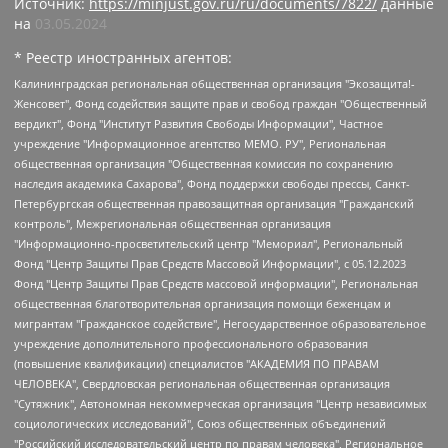
Источник:
https://minjust.gov.ru/ru/documents/7822/
данные
на
03.05.2024
* Реестр иностранных агентов:
Калининградская региональная общественная организация "Экозащита!-Женсовет", Фонд содействия защите прав и свобод граждан "Общественный вердикт", Фонд "Институт Развития Свободы Информации", Частное учреждение "Информационное агентство МЕМО. РУ", Региональная общественная организация "Общественная комиссия по сохранению наследия академика Сахарова", Фонд поддержки свободы прессы, Санкт-Петербургская общественная правозащитная организация "Гражданский контроль", Межрегиональная общественная организация "Информационно-просветительский центр "Мемориал", Региональный Фонд "Центр Защиты Прав Средств Массовой Информации", с 05.12.2023 Фонд "Центр Защиты Прав Средств массовой информации", Региональная общественная благотворительная организация помощи беженцам и мигрантам "Гражданское содействие", Негосударственное образовательное учреждение дополнительного профессионального образования (повышение квалификации) специалистов "АКАДЕМИЯ ПО ПРАВАМ ЧЕЛОВЕКА", Свердловская региональная общественная организация "Сутяжник", Автономная некоммерческая организация "Центр независимых социологических исследований", Союз общественных объединений "Российский исследовательский центр по правам человека", Региональное общественное учреждение научно-информационный центр "МЕМОРИАЛ", Некоммерческая организация "Фонд защиты гласности", Автономная некоммерческая организация "Институт прав человека", Городская общественная организация "Екатеринбургское общество "МЕМОРИАЛ", Городская общественная организация "Рязанское историко-просветительское и правозащитное общество "Мемориал" (Рязанский Мемориал), Челябинский региональный орган общественной самодеятельности – женское общественное объединение "Женщины Евразии", Челябинский региональный орган общественной самодеятельности "Уральская правозащитная группа", Фонд содействия защите здоровья и социальной справедливости имени Андрея Рылькова, Автономная Некоммерческая Организация "Аналитический Центр Юрия Левады", Автономная некоммерческая организация социальной поддержки населения "Проект Апрель", Региональная общественная организация помощи женщинам и детям, находящимся в кризисной ситуации "Информационно-методический центр "Анна", Фонд содействия развитию массовых коммуникаций и правовому просвещению "Так-так-Так", Фонд содействия устойчивому развитию "Серебряная тайга", Свердловский региональный общественный фонд социальных проектов "Новое время", "Idel.Реалии", Кавказ.Реалии, Крым.Реалии, Телеканал Настоящее Время, Татаро-башкирская служба Радио Свобода (Azatliq Radiosi), Радио Свободная Европа/Радио Свобода (PCE/PC), "Сибирь.Реалии", "Фактограф", Благотворительный фонд помощи осужденным и их семьям, Автономная некоммерческая организация "Институт глобализации и социальных движений", Фонд "В защиту прав заключенных", Частное учреждение "Центр поддержки и содействия развитию средств массовой информации", Пензенский региональный общественный благотворительный фонд "Гражданский союз", "Север.Реалии", Некоммерческая организация Фонд "Правовая инициатива", Общество с ограниченной ответственностью "Радио Свободная Европа/Радио Свобода", Чешское информационное агентство "MEDIUM-ORIENT", Красноярская региональная общественная организация "Мы против СПИДа", Камалягин Денис Николаевич, Маркелов Сергей Евгеньевич, Пономарев Лев Александрович, Савицкая Людмила Алексеевна, Автономная некоммерческая организация "Центр по работе с проблемой насилия "НАСИЛИЮ.НЕТ", Межрегиональный профессиональный союз работников здравоохранения "Альянс врачей", Юридическое лицо, зарегистрированное в Латвийской Республике, SIA "Medusa Project" (регистрационный номер 40103797863, дата регистрации 10.06.2014), Некоммерческая организация "Фонд по борьбе с коррупцией", Автономная некоммерческая организация "Институт права и публичной политики", Баданин Роман Сергеевич, Гликин Максим Александрович, Железнова Мария Михайловна, Лукьянова Юлия Сергеевна, Маетная Елизавета Витальевна, Маняхин Петр Борисович, Чуракова Ольга Владимировна, Ярош Юлия Петровна, Юридическое лицо "The Insider SIA", зарегистрированное в Риге, Латвийская Республика (дата регистрации 26.06.2015), являющееся администратором доменного имени интернет-издания "The Insider SIA", https://theins.ru, Постернак Алексей Евгеньевич, Рубин Михаил Аркадьевич, Анин Роман Александрович, Юридическое лицо Istories fonds, зарегистрированное в Латвийской Республике (регистрационный номер 50008295751, дата регистрации 24.02.2020), Великовский Дмитрий Александрович, Долинина Ирина Николаевна, Мароховская Алеся Алексеевна, Шлейнов Роман Юрьевич, Шмагун Олеся Валентиновна, Общество с ограниченной ответственностью "Альтаир 2021", Общество с ограниченной ответственностью "Вега 2021", Общество с ограниченной ответственностью "Главный редактор 2021", Общество с ограниченной ответственностью "Ромашки монолит", Важенков Артем Валерьевич, Ивановская областная общественная организация "Центр гендерных исследований", Гурман Юрий Альбертович, Медиапроект "ОВД-Инфо", Егоров Владимир Владимирович, Жилинский Владимир Александрович, Общество с ограниченной ответственностью "ЗП", Иванова София Юрьевна, Карезина Инна Павловна, Кильтау Екатерина Викторовна, Петров Алексей Викторович, Пискунов Сергей Евгеньевич, Смирнов Сергей Сергеевич, Тихонов Михаил Сергеевич, Общество с ограниченной ответственностью "ЖУРНАЛИСТ-ИНОСТРАННЫЙ АГЕНТ", Арапова Галина Юрьевна, Вольтская Татьяна Анатольевна, Американская компания "Mason G.E.S. Anonymous Foundation" (США), являющаяся владельцем интернет-издания https://mnews.world/, Компания "Stichting Bellingcat", зарегистрированная в Нидерландах (дата регистрации 11.07.2018), Захаров Андрей Вячеславович, Клепиковская Екатерина Дмитриевна, Общество с ограниченной ответственностью "МЕМО", Перл Роман Александрович, Симонов Евгений Алексеевич, Соловьева Елена Анатольевна, Сотников Даниил Владимирович, Сурначева Елизавета Дмитриевна, Автономная некоммерческая организация по защите прав человека и информированию населения "Якутия – Наше Мнение", Общество с ограниченной ответственностью "Москоу диджитал медиа", с 26.01.2023 Общество с ограниченной ответственностью "Чайка Белые сады", Ветошкина Валерия Валерьевна, Заговора Максим Александрович, Межрегиональное общественное движение "Российская ЛГБТ - сеть", Оленичев Максим Владимирович, Павлов Иван Юрьевич, Скворцова Елена Сергеевна, Общество с ограниченной ответственностью "Как бы инагент", Кочетков Игорь Викторович, Общество с ограниченной ответственностью "Честные выборы", Еланчик Олег Александрович, Общество с ограниченной ответственностью "Нобелевский призыв", Гималова Регина Эмилевна, Григорьев Андрей Валерьевич, Григорьева Алина Александровна, Ассоциация по содействию защите прав призывников, альтернативнослужащих и военнослужащих "Правозащитная группа "Гражданин.Армия.Право", Хисамова Регина Фаритовна, Автономная некоммерческая организация по реализации социально-правовых программ "Лилит", Дальневосточное общественное движение "Маяк", Санкт-Петербургская ЛГБТ-инициативная группа "Выход", Инициативная группа ЛГБТ+ "Реверс", Алексеев Андрей Викторович, Бекбулатова Таисия Львовна, Беляев Иван Михайлович, Владыкина Елена Сергеевна, Гельман Марат Александрович, Никульшина Вероника Юрьевна, Толоконникова Надежда Андреевна, Шендерович Виктор Анатольевич, Общество с ограниченной ответственностью "Данное сообщение", Общество с ограниченной ответственностью Издательский дом "Новая глава", Айнбиндер Александра Александровна, Московский комьюнити-центр для ЛГБТ+инициатив, Благотворительный фонд развития филантропии, Deutsche Welle (Германия, Kurt-Schumacher-Strasse 3, 53113 Bonn), Борзунова Мария Михайловна, Воробьев Виктор Викторович, Голубева Анна Львовна, Константинова Алла Михайловна, Малкова Ирина Владимировна, Мурадов Мурад Абдулгалимович, Осетинская Елизавета Николаевна, Понасенков Евгений Николаевич, Ганапольский Матвей Юрьевич, Киселев Евгений Алексеевич, Борухович Ирина Григорьевна, Дремин Иван Тимофеевич, Дубровский Дмитрий Викторович, Красноярская региональная общественная организация поддержки и развития альтернативных образовательных технологий и межкультурных коммуникаций "ИНТЕРРА", Маяковская Екатерина Алексеевна, Фейгин Марк Захарович, Филимонов Андрей Викторович, Дзугкоева Регина Николаевна, Доброхотов Роман Александрович, Дудь Юрий Александрович, Елкин Сергей Владимирович, Кругликов Кирилл Игоревич, Сабунаева Мария Леонидовна, Семенов Алексей Владимирович, Шаинян Карен Багратович, Шульман Екатерина Михайловна, Асафьев Артур Валерьевич, Вахштайн Виктор Семенович, Венедиктов Алексей Алексеевич, Лушникова Екатерина Евгеньевна, Волков Леонид Михайлович, Невзоров Александр Глебович, Пархоменко Сергей Борисович, Сироткин Ярослав Николаевич, Кара-Мурза Владимир Владимирович, Баранова Наталья Владимировна, Гозман Леонид Яковлевич, Кагарлицкий Борис Юльевич, Климарев Михаил Валерьевич, Милов Владимир Станиславович, Автономная некоммерческая организация Краснодарский центр современного искусства "Типография", Моргенштерн Алишер Тагирович, Соболь Любовь Эдуардовна, Общество с ограниченной ответственностью "ЛИЗА НОРМ", Каспаров Гарри Кимович, Ходорковский Михаил Борисович, Общество с ограниченной ответственностью "Апрельские тезисы", Данилович Ирина Брониславовна, Кашин Олег Владимирович, Петров Николай Владимирович, Пивоваров Алексей Владимирович, Соколов Михаил Владимирович, Цветкова Юлия Владимировна, Чичваркин Евгений Александрович, Комитет против пыток/Команда против пыток, Общество с ограниченной ответственностью "Первый научный", Общество с ограниченной ответственностью "Вертолет и ко", Белоцерковская Вероника Борисовна, Кац Максим Евгеньевич, Лазарева Татьяна Юрьевна, Шаведдинов Руслан Табризович, Яшин Илья Валерьевич, Общество с ограниченной ответственностью "Иноагент ААВ", Алешковский Дмитрий Петрович, Альбац Евгения Марковна, Быков Дмитрий Львович, Галямина Юлия Евгеньевна, Лойко Сергей Леонидович, Мартынов Кирилл Константинович, Медведев Сергей Александрович, Крашенинников Федор Геннадиевич, Гордеева Катерина Вл