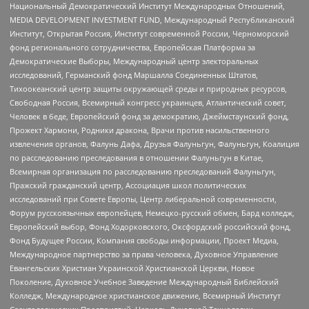
Национальный Демократический Институт Международных Отношений,
MEDIA DEVELOPMENT INVESTMENT FUND, Международный Республиканский
Институт, Открытая Россия, Институт современной России, Черноморский
фонд регионального сотрудничества, Европейская Платформа за
Демократические Выборы, Международный центр электоральных
исследований, Германский фонд Маршалла Соединенных Штатов,
Тихоокеанский центр защиты окружающей среды и природных ресурсов,
Свободная Россия, Всемирный конгресс украинцев, Атлантический совет,
Человек в беде, Европейский фонд за демократию, Джеймстаунский фонд,
Прожект Хармони, Родники дракона, Врачи против насильственного
извлечения органов, Фалунь Дафа, Друзья Фалуньгун, Фалуньгун, Коалиция
по расследованию преследования в отношении Фалуньгун в Китае,
Всемирная организация по расследованию преследований Фалуньгун,
Пражский гражданский центр, Ассоциация школ политических
исследований при Совете Европы, Центр либеральной современности,
Форум русскоязычных европейцев, Немецко-русский обмен, Бард колледж,
Европейский выбор, Фонд Ходорковского, Оксфордский российский фонд,
Фонд Будущее России, Компания свободы информации, Проект Медиа,
Международное партнерство за права человека, Духовное Управление
Евангельских Христиан Украинской Христианской Церкви, Новое
Поколение, Духовное Учебное Заведение Международный Библейский
Колледж, Международное христианское движение, Всемирный Институт