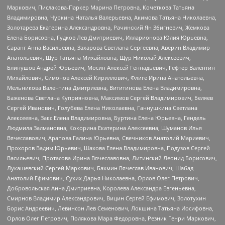
Маркович, Пислакова-Паркер Марина Петровна, Кочеткова Татьяна
Владимировна, Чуркина Наталья Валерьевна, Акимова Татьяна Николаевна,
Золотарева Екатерина Александровна, Рачинский Ян Збигневич, Жемкова
Елена Борисовна, Гудков Лев Дмитриевич, Илларионова Юлия Юрьевна,
Саранг Анна Васильевна, Захарова Светлана Сергеевна, Аверин Владимир
Анатольевич, Щур Татьяна Михайловна, Щур Николай Алексеевич,
Блинушов Андрей Юрьевич, Мосин Алексей Геннадьевич, Гефтер Валентин
Михайлович, Симонов Алексей Кириллович, Флиге Ирина Анатольевна,
Мельникова Валентина Дмитриевна, Вититинова Елена Владимировна,
Баженова Светлана Куприяновна, Максимов Сергей Владимирович, Беляев
Сергей Иванович, Голубева Елена Николаевна, Ганнушкина Светлана
Алексеевна, Закс Елена Владимировна, Буртина Елена Юрьевна, Гендель
Людмила Залмановна, Кокорина Екатерина Алексеевна, Шуманов Илья
Вячеславович, Арапова Галина Юрьевна, Свечников Анатолий Мариевич,
Прохоров Вадим Юрьевич, Шахова Елена Владимировна, Подузов Сергей
Васильевич, Протасова Ирина Вячеславовна, Литинский Леонид Борисович,
Лукашевский Сергей Маркович, Бахмин Вячеслав Иванович, Шабад
Анатолий Ефимович, Сухих Дарья Николаевна, Орлов Олег Петрович,
Добровольская Анна Дмитриевна, Королева Александра Евгеньевна,
Смирнов Владимир Александрович, Вицин Сергей Ефимович, Золотухин
Борис Андреевич, Левинсон Лев Семенович, Локшина Татьяна Иосифовна,
Орлов Олег Петрович, Полякова Мара Федоровна, Резник Генри Маркович,