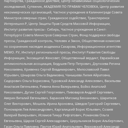
партнерства, Гражданское действие, Центр независимых социологических
исследований, Сутяжник, АКАДЕМИЯ ПО ПРАВАМ ЧЕЛОВЕКА, Центр развития
некоммерческих организаций, Частное учреждение в Калининграде Совета
Министров северных стран, Гражданское содействие, Трансперенси
Интернешнл-Р, Центр Защиты Прав Средств Массовой Информации,
Институт развития прессы - Сибирь, Частное учреждение в Санкт-
Петербурге Совета Министров Северных Стран, Фонд поддержки свободы
прессы, Гражданский контроль, Человек и Закон, Общественная комиссия
по сохранению наследия академика Сахарова, Информационное агентство
МЕМО. РУ, Институт региональной прессы, Институт Развития Свободы
Информации, Экозащита!-Женсовет, Общественный вердикт, Евразийская
антимонопольная ассоциация, Бедушев Петр Петрович, Дзугкоева Регина
Николаевна, Кривенко Сергей Владимирович, Милославский Павел
Юрьевич, Шнырова Ольга Вадимовна, Чанышева Лилия Айратовна,
Сидорович Ольга Борисовна, Туровский Александр Алексеевич, Васильева
Анастасия Евгеньевна, Ривина Анна Валерьевна, Бойко Анатолий
Николаевич, Дугин Сергей Георгиевич, Пивоваров Андрей Сергеевич,
Аверин Виталий Евгеньевич, Барахоев Магомед Бекханович, Шарипков
Олег Викторович, Мошель Ирина Ароновна, Шведов Григорий Сергеевич,
Пономарев Лев Александрович, Каргалицкий Борис Юльевич, Созаев
Валерий Валерьевич, Исламов Тимур Рифгатович, Романова Ольга
Евгеньевна, Щаров Сергей Алексадрович, Цирульников Борис Альбертович,
Гасан Ольга Павловна, Паутов Юрий Анатольевич, Верховский Александр