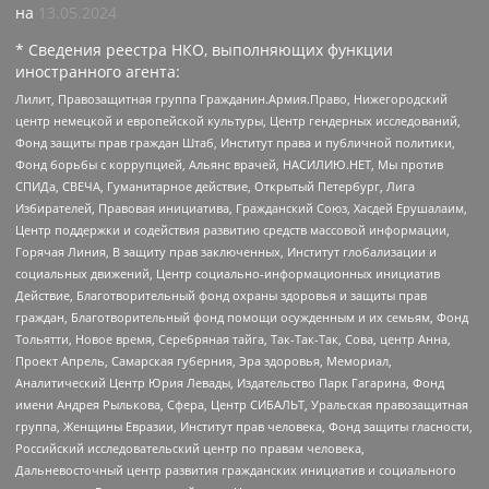
на
13.05.2024
* Сведения реестра НКО, выполняющих функции
иностранного агента:
Лилит, Правозащитная группа Гражданин.Армия.Право, Нижегородский
центр немецкой и европейской культуры, Центр гендерных исследований,
Фонд защиты прав граждан Штаб, Институт права и публичной политики,
Фонд борьбы с коррупцией, Альянс врачей, НАСИЛИЮ.НЕТ, Мы против
СПИДа, СВЕЧА, Гуманитарное действие, Открытый Петербург, Лига
Избирателей, Правовая инициатива, Гражданский Союз, Хасдей Ерушалаим,
Центр поддержки и содействия развитию средств массовой информации,
Горячая Линия, В защиту прав заключенных, Институт глобализации и
социальных движений, Центр социально-информационных инициатив
Действие, Благотворительный фонд охраны здоровья и защиты прав
граждан, Благотворительный фонд помощи осужденным и их семьям, Фонд
Тольятти, Новое время, Серебряная тайга, Так-Так-Так, Сова, центр Анна,
Проект Апрель, Самарская губерния, Эра здоровья, Мемориал,
Аналитический Центр Юрия Левады, Издательство Парк Гагарина, Фонд
имени Андрея Рылькова, Сфера, Центр СИБАЛЬТ, Уральская правозащитная
группа, Женщины Евразии, Институт прав человека, Фонд защиты гласности,
Российский исследовательский центр по правам человека,
Дальневосточный центр развития гражданских инициатив и социального