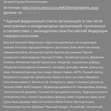
Захаров Герман Константинович
Источник:
http://unro.minjust.ru/NKOForeignAgent.aspx
данные на
24.03.2022
* Единый федеральный список организаций, в том числе
иностранных и международных организаций, признанных
в соответствии с законодательством Российской Федерации
террористическими:
Высший военный Маджлисуль Шура Объединенных сил моджахедов
Кавказа, Конгресс народов Ичкерии и Дагестана, База, Асбат аль-Ансар,
Священная война, Исламская группа, Братья-мусульмане, Партия
исламского освобождения, Лашкар-И-Тайба, Исламская группа, Движение
Талибан, Исламская партия Туркестана, Общество социальных реформ,
Общество возрождения исламского наследия, Дом двух святых, Джунд аш-
Шам, Исламский джихад, Аль-Каида, Имарат Кавказ, АБТО, Правый сектор,
Исламское государство, Джабха аль-Нусра ли-Ахль аш-Шам, Народное
ополчение имени К. Минина и Д. Пожарского, Аджр от Аллаха Субхану уа
Тагьаля SHAM, АУМ Синрике, Муджахеды джамаата Ат-Тавхида Валь-Джихад,
Чистопольский Джамаат, Рохнамо ба суи давлати исломи, Террористическое
сообщество Сеть, Катиба Таухид валь-Джихад, Хайят Тахрир аш-Шам, Ахлю
Сунна Валь Джамаа, National Socialism/White Power, Артподготовка,
Религиозная группа “Джамаат “Красный пахарь”, Колумбайн, Хатлонский