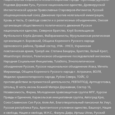
Родовая Держава Русь, Русское национальное единство, Древнерусской
Инглистической церкви Православных Староверов-Инглингов, Русский
общенациональный союз, Движение против нелегальной иммиграции,
Кровь и Честь, О свободе совести и о религиозных объединениях, Омская
организация общественного политического движения Русское
национальное единство, Северное Братство, Клуб Болельщиков
Футбольного Клуба Динамо, Файзрахманисты, Мусульманская религиозная
организация п. Боровский, Община Коренного Русского народа
Щелковского района, Правый сектор, УНА - УНСО, Украинская
повстанческая армия, Тризуб им. Степана Бандеры, Братство, Белый Крест,
Misanthropic division, Религиозное объединение последователей инглиизма,
Народная Социальная Инициатива, TulaSkins, Этнополитическое
объединение Русские, Русское национальное объединение Атака, Мечеть
Мирмамеда, Община Коренного Русского народа г. Астрахани, ВОЛЯ,
Меджлис крымскотатарского народа, Рубеж Севера, ТОЙС, О
противодействии экстремистской деятельности, РЕВТАТПОД, Артподготовка,
Штольц, В честь иконы Божией Матери Державная, Сектор 16,
Независимость, Фирма, Молодежная правозащитная группа МПГ, Курсом
Правды и Единения, Каракольская инициативная группа, Автоград Крю,
Союз Славянских Сил Руси, Алля-Аят, Благотворительный пансионат Ак Умут,
Русская республика Русь, Арестантское уголовное единство, Башкорт, Нация
и свобода, Нация и свобода, W.H.С., Фалунь Дафа, Иртыш Ultras, Русский