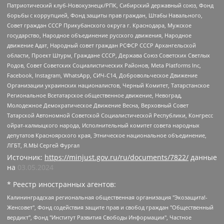
Патриотический клуб-Новокузнецк/РПК, Сибирский державный союз, Фонд
борьбы с коррупцией, Фонд защиты прав граждан, Штабы Навального,
Совет граждан СССР Прикубанского округа г. Краснодара, Мужское
государство, Народное объединение русского движения, Народное
движение Адат, Народный совет граждан РСФСР СССР Архангельской
области, Проект Штурм, Граждане СССР, Держава Союз Советских Светлых
Родов, Совет Советских Социалистических Районов, Meta Platforms Inc,
Facebook, Instagram, WhatsApp, СИЧ-С14, Добровольческое Движение
Организации украинских националистов, Черный Комитет, Татарстанское
Региональное Всетатарское общественное движение, Невоград,
Молодежное Демократическое Движение Весна, Верховный Совет
Татарской Автономной Советской Социалистической Республики, Конгресс
ойрат-калмыцкого народа, Исполнительный комитет совета народных
депутатов Красноярского края, Этническое национальное объединение,
ЛГБТ, Я.МЫ Сергей Фургал
Источник:
https://minjust.gov.ru/ru/documents/7822/
данные
на
03.05.2024
* Реестр иностранных агентов:
Калининградская региональная общественная организация "Экозащита!-Женсовет", Фонд содействия защите прав и свобод граждан "Общественный вердикт", Фонд "Институт Развития Свободы Информации", Частное учреждение "Информационное агентство МЕМО. РУ", Региональная общественная организация "Общественная комиссия по сохранению наследия академика Сахарова", Фонд поддержки свободы прессы, Санкт-Петербургская общественная правозащитная организация "Гражданский контроль", Межрегиональная общественная организация "Информационно-просветительский центр "Мемориал", Региональный Фонд "Центр Защиты Прав Средств Массовой Информации", с 05.12.2023 Фонд "Центр Защиты Прав Средств массовой информации", Региональная общественная благотворительная организация помощи беженцам и мигрантам "Гражданское содействие", Негосударственное образовательное учреждение дополнительного профессионального образования (повышение квалификации) специалистов "АКАДЕМИЯ ПО ПРАВАМ ЧЕЛОВЕКА", Свердловская региональная общественная организация "Сутяжник", Автономная некоммерческая организация "Центр независимых социологических исследований", Союз общественных объединений "Российский исследовательский центр по правам человека", Региональное общественное учреждение научно-информационный центр "МЕМОРИАЛ", Некоммерческая организация "Фонд защиты гласности", Автономная некоммерческая организация "Институт прав человека", Городская общественная организация "Екатеринбургское общество "МЕМОРИАЛ", Городская общественная организация "Рязанское историко-просветительское и правозащитное общество "Мемориал" (Рязанский Мемориал), Челябинский региональный орган общественной самодеятельности – женское общественное объединение "Женщины Евразии", Челябинский региональный орган общественной самодеятельности "Уральская правозащитная группа", Фонд содействия защите здоровья и социальной справедливости имени Андрея Рылькова, Автономная Некоммерческая Организация "Аналитический Центр Юрия Левады", Автономная некоммерческая организация социальной поддержки населения "Проект Апрель", Региональная общественная организация помощи женщинам и детям, находящимся в кризисной ситуации "Информационно-методический центр "Анна", Фонд содействия развитию массовых коммуникаций и правовому просвещению "Так-так-Так", Фонд содействия устойчивому развитию "Серебряная тайга", Свердловский региональный общественный фонд социальных проектов "Новое время", "Idel.Реалии", Кавказ.Реалии, Крым.Реалии, Телеканал Настоящее Время, Татаро-башкирская служба Радио Свобода (Azatliq Radiosi), Радио Свободная Европа/Радио Свобода (PCE/PC), "Сибирь.Реалии", "Фактограф", Благотворительный фонд помощи осужденным и их семьям, Автономная некоммерческая организация "Институт глобализации и социальных движений", Фонд "В защиту прав заключенных", Частное учреждение "Центр поддержки и содействия развитию средств массовой информации", Пензенский региональный общественный благотворительный фонд "Гражданский союз", "Север.Реалии", Некоммерческая организация Фонд "Правовая инициатива", Общество с ограниченной ответственностью "Радио Свободная Европа/Радио Свобода", Чешское информационное агентство "MEDIUM-ORIENT", Красноярская региональная общественная организация "Мы против СПИДа", Камалягин Денис Николаевич, Маркелов Сергей Евгеньевич, Пономарев Лев Александрович, Савицкая Людмила Алексеевна, Автономная некоммерческая организация "Центр по работе с проблемой насилия "НАСИЛИЮ.НЕТ", Межрегиональный профессиональный союз работников здравоохранения "Альянс врачей", Юридическое лицо, зарегистрированное в Латвийской Республике, SIA "Medusa Project" (регистрационный номер 40103797863, дата регистрации 10.06.2014), Некоммерческая организация "Фонд по борьбе с коррупцией", Автономная некоммерческая организация "Институт права и публичной политики", Баданин Роман Сергеевич, Гликин Максим Александрович, Железнова Мария Михайловна, Лукьянова Юлия Сергеевна, Маетная Елизавета Витальевна, Маняхин Петр Борисович, Чуракова Ольга Владимировна, Ярош Юлия Петровна, Юридическое лицо "The Insider SIA", зарегистрированное в Риге, Латвийская Республика (дата регистрации 26.06.2015), являющееся администратором доменного имени интернет-издания "The Insider SIA", https://theins.ru, Постернак Алексей Евгеньевич, Рубин Михаил Аркадьевич, Анин Роман Александрович, Юридическое лицо Istories fonds, зарегистрированное в Латвийской Республике (регистрационный номер 50008295751, дата регистрации 24.02.2020), Великовский Дмитрий Александрович, Долинина Ирина Николаевна, Мароховская Алеся Алексеевна, Шлейнов Роман Юрьевич, Шмагун Олеся Валентиновна, Общество с ограниченной ответственностью "Альтаир 2021", Общество с ограниченной ответственностью "Вега 2021", Общество с ограниченной ответственностью "Главный редактор 2021", Общество с ограниченной ответственностью "Ромашки монолит", Важенков Артем Валерьевич, Ивановская областная общественная организация "Центр гендерных исследований", Гурман Юрий Альбертович, Медиапроект "ОВД-Инфо", Егоров Владимир Владимирович, Жилинский Владимир Александрович, Общество с ограниченной ответственностью "ЗП", Иванова София Юрьевна, Карезина Инна Павловна, Кильтау Екатерина Викторовна, Петров Алексей Викторович, Пискунов Сергей Евгеньевич, Смирнов Сергей Сергеевич, Тихонов Михаил Сергеевич, Общество с ограниченной ответственностью "ЖУРНАЛИСТ-ИНОСТРАННЫЙ АГЕНТ", Арапова Галина Юрьевна, Вольтская Татьяна Анатольевна, Американская компания "Mason G.E.S. Anonymous Foundation" (США), являющаяся владельцем интернет-издания https://mnews.world/, Компания "Stichting Bellingcat", зарегистрированная в Нидерландах (дата регистрации 11.07.2018), Захаров Андрей Вячеславович, Клепиковская Екатерина Дмитриевна, Общество с ограниченной ответственностью "МЕМО", Перл Роман Александрович, Симонов Евгений Алексеевич, Соловьева Елена Анатольевна, Сотников Даниил Владимирович, Сурначева Елизавета Дмитриевна, Автономная некоммерческая организация по защите прав человека и информированию населения "Якутия – Наше Мнение", Общество с ограниченной ответственностью "Москоу диджитал медиа", с 26.01.2023 Общество с ограниченной ответственностью "Чайка Белые сады", Ветошкина Валерия Валерьевна, Заговора Максим Александрович, Межрегиональное общественное движение "Российская ЛГБТ - сеть", Оленичев Максим Владимирович, Павлов Иван Юрьевич, Скворцова Елена Сергеевна, Общество с ограниченной ответственностью "Как бы инагент", Кочетков Игорь Викторович, Общество с ограниченной ответственностью "Честные выборы", Еланчик Олег Александрович, Общество с ограниченной ответственностью "Нобелевский призыв", Гималова Регина Эмилевна, Григорьев Андрей Валерьевич, Григорьева Алина Александровна, Ассоциация по содействию защите прав призывников, альтернативнослужащих и военнослужащих "Правозащитная группа "Гражданин.Армия.Право", Хисамова Регина Фаритовна, Автономная некоммерческая организация по реализации социально-правовых программ "Лилит", Дальневосточное общественное движение "Маяк", Санкт-Петербургская ЛГБТ-инициативная группа "Выход", Инициативная группа ЛГБТ+ "Реверс", Алексеев Андрей Викторович, Бекбулатова Таисия Львовна, Беляев Иван Михайлович, Владыкина Елена Сергеевна, Гельман Марат Александрович, Никульшина Вероника Юрьевна, Толоконникова Надежда Андреевна, Шендерович Виктор Анатольевич, Общество с ограниченной ответственностью "Данное сообщение", Общество с ограниченной ответственностью Издательский дом "Новая глава", Айнбиндер Александра Александровна, Московский комьюнити-центр для ЛГБТ+инициатив, Благотворительный фонд развития филантропии, Deutsche Welle (Германия, Kurt-Schumacher-Strasse 3, 53113 Bonn), Борзунова Мария Михайловна, Воробьев Виктор Викторович, Голубева Анна Львовна, Константинова Алла Михайловна, Малкова Ирина Владимировна, Мурадов Мурад Абдулгалимович, Осетинская Елизавета Николаевна, Понасенков Евгений Николаевич, Ганапольский Матвей Юрьевич, Киселев Евгений Алексеевич, Борухович Ирина Григорьевна, Дремин Иван Тимофеевич, Дубровский Дмитрий Викторович, Красноярская региональная общественная организация поддержки и развития альтернативных образовательных технологий и межкультурных коммуникаций "ИНТЕРРА", Маяковская Екатерина Алексеевна, Фейгин Марк Захарович, Филимонов Андрей Викторович, Дзугкоева Регина Николаевна, Доброхотов Роман Александрович, Дудь Юрий Александрович, Елкин Сергей Владимирович, Кругликов Кирилл Игоревич, Сабунаева Мария Леонидовна, Семенов Алексей Владимирович, Шаинян Карен Багратович, Шульман Екатерина Михайловна, Асафьев Артур Валерьевич, Вахштайн Виктор Семенович, Венедиктов Алексей Алексеевич, Лушникова Екатерина Евгеньевна, Волков Леонид Михайлович, Невзоров Александр Глебович, Пархоменко Сергей Борисович, Сироткин Ярослав Николаевич, Кара-Мурза Владимир Владимирович, Баранова Наталья Владимировна, Гозман Леонид Яковлевич, Кагарлицкий Борис Юльевич, Климарев Михаил Валерьевич, Милов Владимир Станиславович, Автономная некоммерческая организация Краснодарский центр современного искусства "Типография", Моргенштерн Алишер Тагирович, Соболь Любовь Эдуардовна, Общество с ограниченной ответственностью "ЛИЗА НОРМ", Каспаров Гарри Кимович, Ходорковский Михаил Борисович, Общество с ограниченной ответственностью "Апрельские тезисы", Данилович Ирина Брониславовна, Кашин Олег Владимирович, Петров Николай Владимирович, Пивоваров Алексей Владимирович, Соколов Михаил Владимирович, Цветкова Юлия Владимировна, Чичваркин Евгений Александрович, Комитет против пыток/Команда против пыток, Общество с ограниченной ответственностью "Первый научный", Общество с ограниченной ответственностью "Вертолет и ко", Белоцерковская Вероника Борисовна, Кац Максим Евгеньевич, Лазарева Татьяна Юрьевна, Шаведдинов Руслан Табризович, Яшин Илья Валерьевич, Общество с ограниченной ответственностью "Иноагент ААВ", Алешковский Дмитрий Петрович, Альбац Евгения Марковна, Быков Дмитрий Львович, Галямина Юлия Евгеньевна, Лойко Сергей Леонидович, Мартынов Кирилл Константинович, Медведев Сергей Александрович, Крашенинников Федор Геннадиевич, Гордеева Катерина Вл