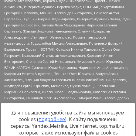
Для повышения удобства сайта мы используем
cookies (
подробнее
). К сайту подключены
Источник:
https://minjust.gov.ru/uploaded/files/reestr-
сервисы Yandex.Metrika, LiveInternet, top.mail.ru,
inostrannyih-agentov-22-03-2024.pdf
данные на
22.03.2024
которые также используют файлы cookies