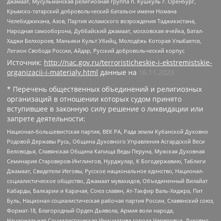
джамаат, Мусульманская религиозная группа п. Кушкуль г. Оренбург,
Крымско-татарский добровольческий батальон имени Номана
Челебиджихана, Азов, Партия исламского возрождения Таджикистана,
Народная самооборона, Дуббайский джамаат, московская ячейка, Батал-
Хаджи Белхороев, Маньяки Культ Убийц, Молодёжь Которая Улыбается,
Легион Свобода России, Айдар, Русский добровольческий корпус
Источник:
http://nac.gov.ru/terroristicheskie-i-ekstremistskie-
organizacii-i-materialy.html
данные на
16.11.2023
* Перечень общественных объединений и религиозных
организаций в отношении которых судом принято
вступившее в законную силу решение о ликвидации или
запрете деятельности:
Национал-большевистская партия, ВЕК РА, Рада земли Кубанской Духовно
Родовой Державы Русь, Община Духовного Управления Асгардской Веси
Беловодья, Славянская Община Капища Веды Перуна, Мужская Духовная
Семинария Староверов-Инглингов, Нурджулар, К Богодержавию, Таблиги
Джамаат, Свидетели Иеговы, Русское национальное единство, Национал-
социалистическое общество, Джамаат мувахидов, Объединенный Вилайат
Кабарды, Балкарии и Карачая, Союз славян, Ат-Такфир Валь-Хиджра, Пит
Буль, Национал-социалистическая рабочая партия России, Славянский союз,
Формат-18, Благородный Орден Дьявола, Армия воли народа,
Национальная Социалистическая Инициатива города Череповца, Духовно-