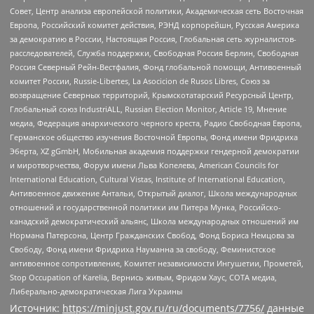
Совет, Центр анализа европейской политики, Академическая сеть Восточная
Европа, Российский комитет действия, РЭНД корпорейшн, Русская Америка
за демократию в России, Настоящая Россия, Глобальная сеть журналистов-
расследователей, Служба поддержки, Свободная Россия Берлин, Свободная
Россия Северный Рейн-Вестфалия, Фонд глобальной помощи, Антивоенный
комитет России, Russie-Libertes, La Asocicion de Rusos Libres, Союз за
возвращение Северных территорий, Крымскотатарский Ресурсный Центр,
Глобальный союз IndustriALL, Russian Election Monitor, Article 19, Мнение
медиа, Федерация анархического черного креста, Радио Свободная Европа,
Германское общество изучения Восточной Европы, Фонд имени Фридриха
Эберта, XZ gGmbH, Мобильная академия поддержки гендерной демократии
и миротворчества, Форум имени Льва Копелева, American Councils for
International Education, Cultural Vistas, Institute of International Education,
Антивоенное движение Антальи, Открытый диалог, Школа международных
отношений и государственной политики им Питера Мунка, Российско-
канадский демократический альянс, Школа международных отношений им
Нормана Патерсона, Центр Гражданских Свобод, Фонд Бориса Немцова за
Свободу, Фонд имени Фридриха Науманна за свободу, Феминистское
антивоенное сопротивление, Комитет независимости Ингушетии, Прометей,
Stop Occupation of Karelia, Вернись живым, Фридом Хаус, СОТА медиа,
Либерально-демократическая Лига Украины
Источник:
https://minjust.gov.ru/ru/documents/7756/
данные