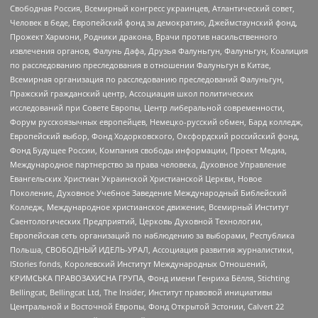
Свободная Россия, Всемирный конгресс украинцев, Атлантический совет,
Человек в беде, Европейский фонд за демократию, Джеймстаунский фонд,
Прожект Хармони, Родники дракона, Врачи против насильственного
извлечения органов, Фалунь Дафа, Друзья Фалуньгун, Фалуньгун, Коалиция
по расследованию преследования в отношении Фалуньгун в Китае,
Всемирная организация по расследованию преследований Фалуньгун,
Пражский гражданский центр, Ассоциация школ политических
исследований при Совете Европы, Центр либеральной современности,
Форум русскоязычных европейцев, Немецко-русский обмен, Бард колледж,
Европейский выбор, Фонд Ходорковского, Оксфордский российский фонд,
Фонд Будущее России, Компания свободы информации, Проект Медиа,
Международное партнерство за права человека, Духовное Управление
Евангельских Христиан Украинской Христианской Церкви, Новое
Поколение, Духовное Учебное Заведение Международный Библейский
Колледж, Международное христианское движение, Всемирный Институт
Саентологических Предприятий, Церковь Духовной Технологии,
Европейская сеть организаций по наблюдению за выборами, Республика
Польша, СВОБОДНЫЙ ИДЕЛЬ-УРАЛ, Ассоциация развития журналистики,
IStories fonds, Королевский Институт Международных Отношений,
КРИМСЬКА ПРАВОЗАХИСНА ГРУПА, Фонд имени Генриха Бёлля, Stichting
Bellingcat, Bellingcat Ltd, The Insider, Институт правовой инициативы
Центральной и Восточной Европы, Фонд Открытой Эстонии, Calvert 22