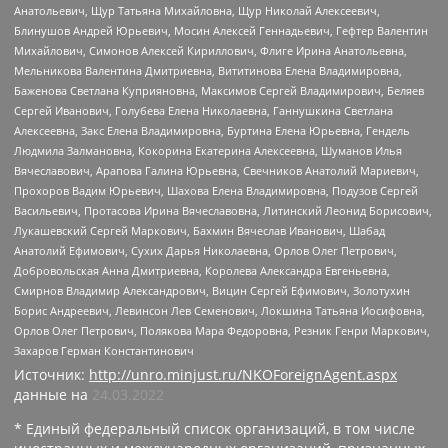
Анатольевич, Щур Татьяна Михайловна, Щур Николай Алексеевич,
Блинушов Андрей Юрьевич, Мосин Алексей Геннадьевич, Гефтер Валентин
Михайлович, Симонов Алексей Кириллович, Флиге Ирина Анатольевна,
Мельникова Валентина Дмитриевна, Вититинова Елена Владимировна,
Баженова Светлана Куприяновна, Максимов Сергей Владимирович, Беляев
Сергей Иванович, Голубева Елена Николаевна, Ганнушкина Светлана
Алексеевна, Закс Елена Владимировна, Буртина Елена Юрьевна, Гендель
Людмила Залмановна, Кокорина Екатерина Алексеевна, Шуманов Илья
Вячеславович, Арапова Галина Юрьевна, Свечников Анатолий Мариевич,
Прохоров Вадим Юрьевич, Шахова Елена Владимировна, Подузов Сергей
Васильевич, Протасова Ирина Вячеславовна, Литинский Леонид Борисович,
Лукашевский Сергей Маркович, Бахмин Вячеслав Иванович, Шабад
Анатолий Ефимович, Сухих Дарья Николаевна, Орлов Олег Петрович,
Добровольская Анна Дмитриевна, Королева Александра Евгеньевна,
Смирнов Владимир Александрович, Вицин Сергей Ефимович, Золотухин
Борис Андреевич, Левинсон Лев Семенович, Локшина Татьяна Иосифовна,
Орлов Олег Петрович, Полякова Мара Федоровна, Резник Генри Маркович,
Захаров Герман Константинович
Источник:
http://unro.minjust.ru/NKOForeignAgent.aspx
данные на
24.03.2022
* Единый федеральный список организаций, в том числе