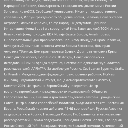
Народов ПостРоссии, Солидарность с гражданским движением в России –
Solidarus, КрымSOS, Свободный университет, Институт государственного
управления, Форум гражданского общества Россия, Беллона, Союз жителей
островов Тисима и Хабомаи, Съезд народных депутатов, Гринпис
Интернешнл, Фонд борьбы с коррупцией Инк, Завет церквей TCCN, Агора,
Всемирный фонд природы, BDR Novaja Gazeta-Europe, Алтай проект,
Образовательный дом прав человека Чернигов, Фонд Дом Прав Человека,
Белорусский дом прав человека имени Бориса Звозскова, Дом прав
человека Тбилиси, Дом прав человека Ереван, Дом прав человека Крым,
Центр дикого лосося, TVR Studios, ТВ Дождь, Центр европейских
исследований им Вилфрида Мартенса, Сетевое объединение журналистов
расследователей, АЛЛАТРА, За свободную Россию, Свободная Бурятия, Uralic,
UnKremlin, Международная федерация транспортных рабочих, ИстЧам
Финланд, Гудзоновский институт, Фонд Демократического Развития,
Комитет-2024, Центрально-Европейский университет, Центр
восточноевропейских и международных исследований, Общество
Сторожевой башни, Библии и трактатов Свидетелей Иеговы, Гражданский
Совет, Центр анализа европейской политики, Академическая сеть Восточная
Европа, Российский комитет действия, РЭНД корпорейшн, Русская Америка
за демократию в России, Настоящая Россия, Глобальная сеть журналистов-
расследователей, Служба поддержки, Свободная Россия Берлин, Свободная
Россия Северный Рейн-Вестфалия, Фонд глобальной помощи, Антивоенный