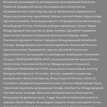
Всемирная организация по расследованию преследований Фалуньгун,
Пражский гражданский центр, Ассоциация школ политических
исследований при Совете Европы, Центр либеральной современности,
Форум русскоязычных европейцев, Немецко-русский обмен, Бард колледж,
Европейский выбор, Фонд Ходорковского, Оксфордский российский фонд,
Фонд Будущее России, Компания свободы информации, Проект Медиа,
Международное партнерство за права человека, Духовное Управление
Евангельских Христиан Украинской Христианской Церкви, Новое
Поколение, Духовное Учебное Заведение Международный Библейский
Колледж, Международное христианское движение, Всемирный Институт
Саентологических Предприятий, Церковь Духовной Технологии,
Европейская сеть организаций по наблюдению за выборами, Республика
Польша, СВОБОДНЫЙ ИДЕЛЬ-УРАЛ, Ассоциация развития журналистики,
IStories fonds, Королевский Институт Международных Отношений,
КРИМСЬКА ПРАВОЗАХИСНА ГРУПА, Фонд имени Генриха Бёлля, Stichting
Bellingcat, Bellingcat Ltd, The Insider, Институт правовой инициативы
Центральной и Восточной Европы, Фонд Открытой Эстонии, Calvert 22
Foundation, Канадский украинский конгресс, Институт Макдональда-Лорье,
Украинская национальная федерация Канады, Декабристы, Международный
научный центр им Вудро Вильсона, Свободная пресса, Возрождение,
Всеукраинский духовный центр , Риддл, Русский антивоенный комитет в
Швеции, Проект Медуза, Фонд Андрея Сахарова, Форум свободной России,
Лига Свободных Наций, Transparеncy International, Форум Свободных