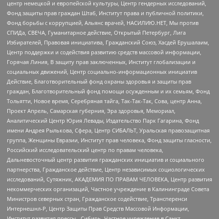
центр немецкой и европейской культуры, Центр гендерных исследований,
Фонд защиты прав граждан Штаб, Институт права и публичной политики,
Фонд борьбы с коррупцией, Альянс врачей, НАСИЛИЮ.НЕТ, Мы против
СПИДа, СВЕЧА, Гуманитарное действие, Открытый Петербург, Лига
Избирателей, Правовая инициатива, Гражданский Союз, Хасдей Ерушалаим,
Центр поддержки и содействия развитию средств массовой информации,
Горячая Линия, В защиту прав заключенных, Институт глобализации и
социальных движений, Центр социально-информационных инициатив
Действие, Благотворительный фонд охраны здоровья и защиты прав
граждан, Благотворительный фонд помощи осужденным и их семьям, Фонд
Тольятти, Новое время, Серебряная тайга, Так-Так-Так, Сова, центр Анна,
Проект Апрель, Самарская губерния, Эра здоровья, Мемориал,
Аналитический Центр Юрия Левады, Издательство Парк Гагарина, Фонд
имени Андрея Рылькова, Сфера, Центр СИБАЛЬТ, Уральская правозащитная
группа, Женщины Евразии, Институт прав человека, Фонд защиты гласности,
Российский исследовательский центр по правам человека,
Дальневосточный центр развития гражданских инициатив и социального
партнерства, Гражданское действие, Центр независимых социологических
исследований, Сутяжник, АКАДЕМИЯ ПО ПРАВАМ ЧЕЛОВЕКА, Центр развития
некоммерческих организаций, Частное учреждение в Калининграде Совета
Министров северных стран, Гражданское содействие, Трансперенси
Интернешнл-Р, Центр Защиты Прав Средств Массовой Информации,
Институт развития прессы - Сибирь, Частное учреждение в Санкт-