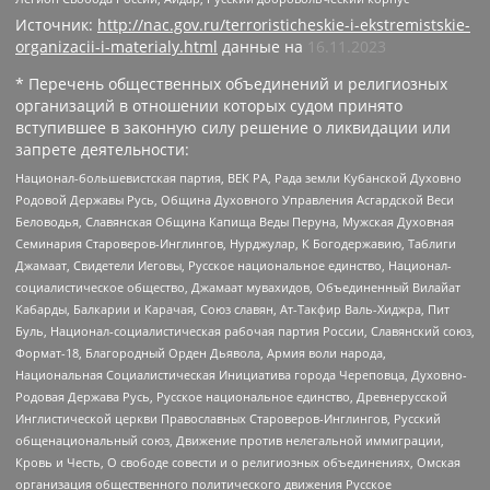
Источник:
http://nac.gov.ru/terroristicheskie-i-ekstremistskie-
organizacii-i-materialy.html
данные на
16.11.2023
* Перечень общественных объединений и религиозных
организаций в отношении которых судом принято
вступившее в законную силу решение о ликвидации или
запрете деятельности:
Национал-большевистская партия, ВЕК РА, Рада земли Кубанской Духовно
Родовой Державы Русь, Община Духовного Управления Асгардской Веси
Беловодья, Славянская Община Капища Веды Перуна, Мужская Духовная
Семинария Староверов-Инглингов, Нурджулар, К Богодержавию, Таблиги
Джамаат, Свидетели Иеговы, Русское национальное единство, Национал-
социалистическое общество, Джамаат мувахидов, Объединенный Вилайат
Кабарды, Балкарии и Карачая, Союз славян, Ат-Такфир Валь-Хиджра, Пит
Буль, Национал-социалистическая рабочая партия России, Славянский союз,
Формат-18, Благородный Орден Дьявола, Армия воли народа,
Национальная Социалистическая Инициатива города Череповца, Духовно-
Родовая Держава Русь, Русское национальное единство, Древнерусской
Инглистической церкви Православных Староверов-Инглингов, Русский
общенациональный союз, Движение против нелегальной иммиграции,
Кровь и Честь, О свободе совести и о религиозных объединениях, Омская
организация общественного политического движения Русское