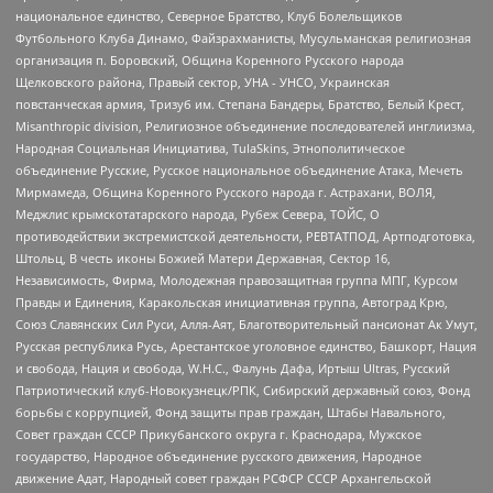
национальное единство, Северное Братство, Клуб Болельщиков
Футбольного Клуба Динамо, Файзрахманисты, Мусульманская религиозная
организация п. Боровский, Община Коренного Русского народа
Щелковского района, Правый сектор, УНА - УНСО, Украинская
повстанческая армия, Тризуб им. Степана Бандеры, Братство, Белый Крест,
Misanthropic division, Религиозное объединение последователей инглиизма,
Народная Социальная Инициатива, TulaSkins, Этнополитическое
объединение Русские, Русское национальное объединение Атака, Мечеть
Мирмамеда, Община Коренного Русского народа г. Астрахани, ВОЛЯ,
Меджлис крымскотатарского народа, Рубеж Севера, ТОЙС, О
противодействии экстремистской деятельности, РЕВТАТПОД, Артподготовка,
Штольц, В честь иконы Божией Матери Державная, Сектор 16,
Независимость, Фирма, Молодежная правозащитная группа МПГ, Курсом
Правды и Единения, Каракольская инициативная группа, Автоград Крю,
Союз Славянских Сил Руси, Алля-Аят, Благотворительный пансионат Ак Умут,
Русская республика Русь, Арестантское уголовное единство, Башкорт, Нация
и свобода, Нация и свобода, W.H.С., Фалунь Дафа, Иртыш Ultras, Русский
Патриотический клуб-Новокузнецк/РПК, Сибирский державный союз, Фонд
борьбы с коррупцией, Фонд защиты прав граждан, Штабы Навального,
Совет граждан СССР Прикубанского округа г. Краснодара, Мужское
государство, Народное объединение русского движения, Народное
движение Адат, Народный совет граждан РСФСР СССР Архангельской