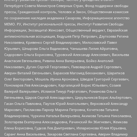
Петербурге Совета Министров Северных Стран, Фонд поддержки свободы
прессы, Гражданский контроль, Человек и Закон, Общественная комиссия
по сохранению наследия академика Сахарова, Информационное агентство
МЕМО. РУ, Институт региональной прессы, Институт Развития Свободы
Информации, Экозащита!-Женсовет, Общественный вердикт, Евразийская
антимонопольная ассоциация, Бедушев Петр Петрович, Дзугкоева Регина
Николаевна, Кривенко Сергей Владимирович, Милославский Павел
Юрьевич, Шнырова Ольга Вадимовна, Чанышева Лилия Айратовна,
Сидорович Ольга Борисовна, Туровский Александр Алексеевич, Васильева
Анастасия Евгеньевна, Ривина Анна Валерьевна, Бойко Анатолий
Николаевич, Дугин Сергей Георгиевич, Пивоваров Андрей Сергеевич,
Аверин Виталий Евгеньевич, Барахоев Магомед Бекханович, Шарипков
Олег Викторович, Мошель Ирина Ароновна, Шведов Григорий Сергеевич,
Пономарев Лев Александрович, Каргалицкий Борис Юльевич, Созаев
Валерий Валерьевич, Исламов Тимур Рифгатович, Романова Ольга
Евгеньевна, Щаров Сергей Алексадрович, Цирульников Борис Альбертович,
Гасан Ольга Павловна, Паутов Юрий Анатольевич, Верховский Александр
Маркович, Пислакова-Паркер Марина Петровна, Кочеткова Татьяна
Владимировна, Чуркина Наталья Валерьевна, Акимова Татьяна Николаевна,
Золотарева Екатерина Александровна, Рачинский Ян Збигневич, Жемкова
Елена Борисовна, Гудков Лев Дмитриевич, Илларионова Юлия Юрьевна,
Саранг Анна Васильевна, Захарова Светлана Сергеевна, Аверин Владимир