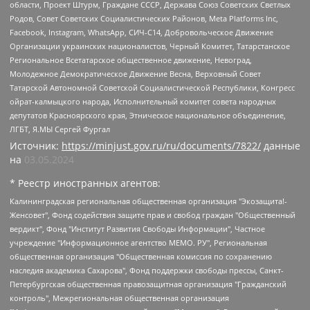
области, Проект Штурм, Граждане СССР, Держава Союз Советских Светлых
Родов, Совет Советских Социалистических Районов, Meta Platforms Inc,
Facebook, Instagram, WhatsApp, СИЧ-С14, Добровольческое Движение
Организации украинских националистов, Черный Комитет, Татарстанское
Региональное Всетатарское общественное движение, Невоград,
Молодежное Демократическое Движение Весна, Верховный Совет
Татарской Автономной Советской Социалистической Республики, Конгресс
ойрат-калмыцкого народа, Исполнительный комитет совета народных
депутатов Красноярского края, Этническое национальное объединение,
ЛГБТ, Я.МЫ Сергей Фургал
Источник:
https://minjust.gov.ru/ru/documents/7822/
данные
на
03.05.2024
* Реестр иностранных агентов:
Калининградская региональная общественная организация "Экозащита!-Женсовет", Фонд содействия защите прав и свобод граждан "Общественный вердикт", Фонд "Институт Развития Свободы Информации", Частное учреждение "Информационное агентство МЕМО. РУ", Региональная общественная организация "Общественная комиссия по сохранению наследия академика Сахарова", Фонд поддержки свободы прессы, Санкт-Петербургская общественная правозащитная организация "Гражданский контроль", Межрегиональная общественная организация "Информационно-просветительский центр "Мемориал", Региональный Фонд "Центр Защиты Прав Средств Массовой Информации", с 05.12.2023 Фонд "Центр Защиты Прав Средств массовой информации", Региональная общественная благотворительная организация помощи беженцам и мигрантам "Гражданское содействие", Негосударственное образовательное учреждение дополнительного профессионального образования (повышение квалификации) специалистов "АКАДЕМИЯ ПО ПРАВАМ ЧЕЛОВЕКА", Свердловская региональная общественная организация "Сутяжник", Автономная некоммерческая организация "Центр независимых социологических исследований", Союз общественных объединений "Российский исследовательский центр по правам человека", Региональное общественное учреждение научно-информационный центр "МЕМОРИАЛ", Некоммерческая организация "Фонд защиты гласности", Автономная некоммерческая организация "Институт прав человека", Городская общественная организация "Екатеринбургское общество "МЕМОРИАЛ", Городская общественная организация "Рязанское историко-просветительское и правозащитное общество "Мемориал" (Рязанский Мемориал), Челябинский региональный орган общественной самодеятельности – женское общественное объединение "Женщины Евразии", Челябинский региональный орган общественной самодеятельности "Уральская правозащитная группа", Фонд содействия защите здоровья и социальной справедливости имени Андрея Рылькова, Автономная Некоммерческая Организация "Аналитический Центр Юрия Левады", Автономная некоммерческая организация социальной поддержки населения "Проект Апрель", Региональная общественная организация помощи женщинам и детям, находящимся в кризисной ситуации "Информационно-методический центр "Анна", Фонд содействия развитию массовых коммуникаций и правовому просвещению "Так-так-Так", Фонд содействия устойчивому развитию "Серебряная тайга", Свердловский региональный общественный фонд социальных проектов "Новое время", "Idel.Реалии", Кавказ.Реалии, Крым.Реалии, Телеканал Настоящее Время, Татаро-башкирская служба Радио Свобода (Azatliq Radiosi), Радио Свободная Европа/Радио Свобода (PCE/PC), "Сибирь.Реалии", "Фактограф", Благотворительный фонд помощи осужденным и их семьям, Автономная некоммерческая организация "Институт глобализации и социальных движений", Фонд "В защиту прав заключенных", Частное учреждение "Центр поддержки и содействия развитию средств массовой информации", Пензенский региональный общественный благотворительный фонд "Гражданский союз", "Север.Реалии", Некоммерческая организация Фонд "Правовая инициатива", Общество с ограниченной ответственностью "Радио Свободная Европа/Радио Свобода", Чешское информационное агентство "MEDIUM-ORIENT", Красноярская региональная общественная организация "Мы против СПИДа", Камалягин Денис Николаевич, Маркелов Сергей Евгеньевич, Пономарев Лев Александрович, Савицкая Людмила Алексеевна, Автономная некоммерческая организация "Центр по работе с проблемой насилия "НАСИЛИЮ.НЕТ", Межрегиональный профессиональный союз работников здравоохранения "Альянс врачей", Юридическое лицо, зарегистрированное в Латвийской Республике, SIA "Medusa Project" (регистрационный номер 40103797863, дата регистрации 10.06.2014), Некоммерческая организация "Фонд по борьбе с коррупцией", Автономная некоммерческая организация "Институт права и публичной политики", Баданин Роман Сергеевич, Гликин Максим Александрович, Железнова Мария Михайловна, Лукьянова Юлия Сергеевна, Маетная Елизавета Витальевна, Маняхин Петр Борисович, Чуракова Ольга Владимировна, Ярош Юлия Петровна, Юридическое лицо "The Insider SIA", зарегистрированное в Риге, Латвийская Республика (дата регистрации 26.06.2015), являющееся администратором доменного имени интернет-издания "The Insider SIA", https://theins.ru, Постернак Алексей Евгеньевич, Рубин Михаил Аркадьевич, Анин Роман Александрович, Юридическое лицо Istories fonds, зарегистрированное в Латвийской Республике (регистрационный номер 50008295751, дата регистрации 24.02.2020), Великовский Дмитрий Александрович, Долинина Ирина Николаевна, Мароховская Алеся Алексеевна, Шлейнов Роман Юрьевич, Шмагун Олеся Валентиновна, Общество с ограниченной ответственностью "Альтаир 2021", Общество с ограниченной ответственностью "Вега 2021", Общество с ограниченной ответственностью "Главный редактор 2021", Общество с ограниченной ответственностью "Ромашки монолит", Важенков Артем Валерьевич, Ивановская областная общественная организация "Центр гендерных исследований", Гурман Юрий Альбертович, Медиапроект "ОВД-Инфо", Егоров Владимир Владимирович, Жилинский Владимир Александрович, Общество с ограниченной ответственностью "ЗП", Иванова София Юрьевна, Карезина Инна Павловна, Кильтау Екатерина Викторовна, Петров Алексей Викторович, Пискунов Сергей Евгеньевич, Смирнов Сергей Сергеевич, Тихонов Михаил Сергеевич, Общество с ограниченной ответственностью "ЖУРНАЛИСТ-ИНОСТРАННЫЙ АГЕНТ", Арапова Галина Юрьевна, Вольтская Татьяна Анатольевна, Американская компания "Mason G.E.S. Anonymous Foundation" (США), являющаяся владельцем интернет-издания https://mnews.world/, Компания "Stichting Bellingcat", зарегистрированная в Нидерландах (дата регистрации 11.07.2018), Захаров Андрей Вячеславович, Клепиковская Екатерина Дмитриевна, Общество с ограниченной ответственностью "МЕМО", Перл Роман Александрович, Симонов Евгений Алексеевич, Соловьева Елена Анатольевна, Сотников Даниил Владимирович, Сурначева Елизавета Дмитриевна, Автономная некоммерческая организация по защите прав человека и информированию населения "Якутия – Наше Мнение", Общество с ограниченной ответственностью "Москоу диджитал медиа", с 26.01.2023 Общество с ограниченной ответственностью "Чайка Белые сады", Ветошкина Валерия Валерьевна, Заговора Максим Александрович, Межрегиональное общественное движение "Российская ЛГБТ - сеть", Оленичев Максим Владимирович, Павлов Иван Юрьевич, Скворцова Елена Сергеевна, Общество с ограниченной ответственностью "Как бы инагент", Кочетков Игорь Викторович, Общество с ограниченной ответственностью "Честные выборы", Еланчик Олег Александрович, Общество с ограниченной ответственностью "Нобелевский призыв", Гималова Регина Эмилевна, Григорьев Андрей Валерьевич, Григорьева Алина Александровна, Ассоциация по содействию защите прав призывников, альтернативнослужащих и военнослужащих "Правозащитная группа "Гражданин.Армия.Право", Хисамова Регина Фаритовна, Автономная некоммерческая организация по реализации социально-правовых программ "Лилит", Дальневосточное общественное движение "Маяк", Санкт-Петербургская ЛГБТ-инициативная группа "Выход", Инициативная группа ЛГБТ+ "Реверс", Алексеев Андрей Викторович, Бекбулатова Таисия Львовна, Беляев Иван Михайлович, Владыкина Елена Сергеевна, Гельман Марат Александрович, Никульшина Вероника Юрьевна, Толоконникова Надежда Андреевна, Шендерович Виктор Анатольевич, Общество с ограниченной ответственностью "Данное сообщение", Общество с ограниченной ответственностью Издательский дом "Новая глава", Айнбиндер Александра Александровна, Московский комьюнити-центр для ЛГБТ+инициатив, Благотворительный фонд развития филантропии, Deutsche Welle (Германия, Kurt-Schumacher-Strasse 3, 53113 Bonn), Борзунова Мария Михайловна, Воробьев Виктор Викторович, Голубева Анна Львовна, Константинова Алла Михайловна, Малкова Ирина Владимировна, Мурадов Мурад Абдулгалимович, Осетинская Елизавета Николаевна, Понасенков Евгений Николаевич, Ганапольский Матвей Юрьевич, Киселев Евгений Алексеевич, Борухович Ирина Григорьевна, Дремин Иван Тимофеевич, Дубровский Дмитрий Викторович, Красноярская региональная общественная организация поддержки и развития альтернативных образовательных технологий и межкультурных коммуникаций "ИНТЕРРА", Маяковская Екатерина Алексеевна, Фейгин Марк Захарович, Филимонов Андрей Викторович, Дзугкоева Регина Николаевна, Доброхотов Роман Александрович, Дудь Юрий Александрович, Елкин Сергей Владимирович, Кругликов Кирилл Игоревич, Сабунаева Мария Леонидовна, Семенов Алексей Владимирович, Шаинян Карен Багратович, Шульман Екатерина Михайловна, Асафьев Артур Валерьевич, Вахштайн Виктор Семенович, Венедиктов Алексей Алексеевич, Лушникова Екатерина Евгеньевна, Волков Леонид Михайлович, Невзоров Александр Глебович, Пархоменко Сергей Борисович, Сироткин Ярослав Николаевич, Кара-Мурза Владимир Владимирович, Баранова Наталья Владимировна, Гозман Леонид Яковлевич, Кагарлицкий Борис Юльевич, Климарев Михаил Валерьевич, Милов Владимир Станиславович, Автономная некоммерческая организация Краснодарский центр современного искусства "Типография", Моргенштерн Алишер Тагирович, Соболь Любовь Эдуардовна, Общество с ограниченной ответственностью "ЛИЗА НОРМ", Каспаров Гарри Кимович, Ходорковский Михаил Борисович, Общество с ограниченной ответственностью "Апрельские тезисы", Данилович Ирина Брониславовна, Кашин Олег Владимирович, Петров Николай Владимирович, Пивоваров Алексей Владимирович, Соколов Михаил Владимирович, Цветкова Юлия Владимировна, Чичваркин Евгений Александрович, Комитет против пыток/Команда против пыток, Общество с ограниченной ответственностью "Первый научный", Общество с ограниченной ответственностью "Вертолет и ко", Белоцерковская Вероника Борисовна, Кац Максим Евгеньевич, Лазарева Татьяна Юрьевна, Шаведдинов Руслан Табризович, Яшин Илья Валерьевич, Общество с ограниченной ответственностью "Иноагент ААВ", Алешковский Дмитрий Петрович, Альбац Евгения Марковна, Быков Дмитрий Львович, Галямина Юлия Евгеньевна, Лойко Сергей Леонидович, Мартынов Кирилл Константинович, Медведев Сергей Александрович, Крашенинников Федор Геннадиевич, Гордеева Катерина Вл