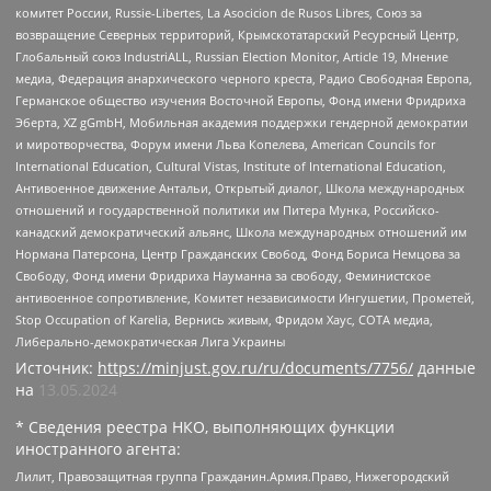
комитет России, Russie-Libertes, La Asocicion de Rusos Libres, Союз за
возвращение Северных территорий, Крымскотатарский Ресурсный Центр,
Глобальный союз IndustriALL, Russian Election Monitor, Article 19, Мнение
медиа, Федерация анархического черного креста, Радио Свободная Европа,
Германское общество изучения Восточной Европы, Фонд имени Фридриха
Эберта, XZ gGmbH, Мобильная академия поддержки гендерной демократии
и миротворчества, Форум имени Льва Копелева, American Councils for
International Education, Cultural Vistas, Institute of International Education,
Антивоенное движение Антальи, Открытый диалог, Школа международных
отношений и государственной политики им Питера Мунка, Российско-
канадский демократический альянс, Школа международных отношений им
Нормана Патерсона, Центр Гражданских Свобод, Фонд Бориса Немцова за
Свободу, Фонд имени Фридриха Науманна за свободу, Феминистское
антивоенное сопротивление, Комитет независимости Ингушетии, Прометей,
Stop Occupation of Karelia, Вернись живым, Фридом Хаус, СОТА медиа,
Либерально-демократическая Лига Украины
Источник:
https://minjust.gov.ru/ru/documents/7756/
данные
на
13.05.2024
* Сведения реестра НКО, выполняющих функции
иностранного агента:
Лилит, Правозащитная группа Гражданин.Армия.Право, Нижегородский