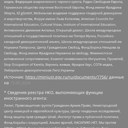
медиа, Федерация анархического черного креста, Радио Свободная Европа,
Германское общество изучения Восточной Европы, Фонд имени Фридриха
Эберта, XZ gGmbH, Мобильная академия поддержки гендерной демократии
и миротворчества, Форум имени Льва Копелева, American Councils for
International Education, Cultural Vistas, Institute of International Education,
Антивоенное движение Антальи, Открытый диалог, Школа международных
отношений и государственной политики им Питера Мунка, Российско-
канадский демократический альянс, Школа международных отношений им
Нормана Патерсона, Центр Гражданских Свобод, Фонд Бориса Немцова за
Свободу, Фонд имени Фридриха Науманна за свободу, Феминистское
антивоенное сопротивление, Комитет независимости Ингушетии, Прометей,
Stop Occupation of Karelia, Вернись живым, Фридом Хаус, СОТА медиа,
Либерально-демократическая Лига Украины
Источник:
https://minjust.gov.ru/ru/documents/7756/
данные
на
13.05.2024
* Сведения реестра НКО, выполняющих функции
иностранного агента:
Лилит, Правозащитная группа Гражданин.Армия.Право, Нижегородский
центр немецкой и европейской культуры, Центр гендерных исследований,
Фонд защиты прав граждан Штаб, Институт права и публичной политики,
Фонд борьбы с коррупцией, Альянс врачей, НАСИЛИЮ.НЕТ, Мы против