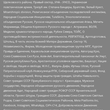
Щелковского района, Правый сектор, УНА - УНСО, Украинская
повстанческая армия, Тризуб им. Степана Бандеры, Братство, Белый Крест,
Misanthropic division, Религиозное объединение последователей инглиизма,
Народная Социальная Инициатива, TulaSkins, Этнополитическое
объединение Русские, Русское национальное объединение Атака, Мечеть
Мирмамеда, Община Коренного Русского народа г. Астрахани, ВОЛЯ,
Меджлис крымскотатарского народа, Рубеж Севера, ТОЙС, О
противодействии экстремистской деятельности, РЕВТАТПОД, Артподготовка,
Штольц, В честь иконы Божией Матери Державная, Сектор 16,
Независимость, Фирма, Молодежная правозащитная группа МПГ, Курсом
Правды и Единения, Каракольская инициативная группа, Автоград Крю,
Союз Славянских Сил Руси, Алля-Аят, Благотворительный пансионат Ак Умут,
Русская республика Русь, Арестантское уголовное единство, Башкорт, Нация
и свобода, Нация и свобода, W.H.С., Фалунь Дафа, Иртыш Ultras, Русский
Патриотический клуб-Новокузнецк/РПК, Сибирский державный союз, Фонд
борьбы с коррупцией, Фонд защиты прав граждан, Штабы Навального,
Совет граждан СССР Прикубанского округа г. Краснодара, Мужское
государство, Народное объединение русского движения, Народное
движение Адат, Народный совет граждан РСФСР СССР Архангельской
области, Проект Штурм, Граждане СССР, Держава Союз Советских Светлых
Родов, Совет Советских Социалистических Районов, Meta Platforms Inc,
Facebook, Instagram, WhatsApp, СИЧ-С14, Добровольческое Движение