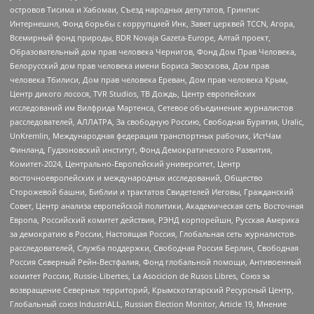
островов Тисима и Хабомаи, Съезд народных депутатов, Гринпис
Интернешнл, Фонд борьбы с коррупцией Инк, Завет церквей TCCN, Агора,
Всемирный фонд природы, BDR Novaja Gazeta-Europe, Алтай проект,
Образовательный дом прав человека Чернигов, Фонд Дом Прав Человека,
Белорусский дом прав человека имени Бориса Звозскова, Дом прав
человека Тбилиси, Дом прав человека Ереван, Дом прав человека Крым,
Центр дикого лосося, TVR Studios, ТВ Дождь, Центр европейских
исследований им Вилфрида Мартенса, Сетевое объединение журналистов
расследователей, АЛЛАТРА, За свободную Россию, Свободная Бурятия, Uralic,
UnKremlin, Международная федерация транспортных рабочих, ИстЧам
Финланд, Гудзоновский институт, Фонд Демократического Развития,
Комитет-2024, Центрально-Европейский университет, Центр
восточноевропейских и международных исследований, Общество
Сторожевой башни, Библии и трактатов Свидетелей Иеговы, Гражданский
Совет, Центр анализа европейской политики, Академическая сеть Восточная
Европа, Российский комитет действия, РЭНД корпорейшн, Русская Америка
за демократию в России, Настоящая Россия, Глобальная сеть журналистов-
расследователей, Служба поддержки, Свободная Россия Берлин, Свободная
Россия Северный Рейн-Вестфалия, Фонд глобальной помощи, Антивоенный
комитет России, Russie-Libertes, La Asocicion de Rusos Libres, Союз за
возвращение Северных территорий, Крымскотатарский Ресурсный Центр,
Глобальный союз IndustriALL, Russian Election Monitor, Article 19, Мнение