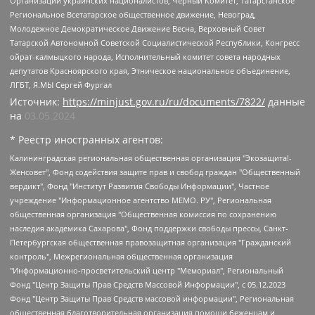
Организации украинских националистов, Черный Комитет, Татарстанское
Региональное Всетатарское общественное движение, Невоград,
Молодежное Демократическое Движение Весна, Верховный Совет
Татарской Автономной Советской Социалистической Республики, Конгресс
ойрат-калмыцкого народа, Исполнительный комитет совета народных
депутатов Красноярского края, Этническое национальное объединение,
ЛГБТ, Я.МЫ Сергей Фургал
Источник:
https://minjust.gov.ru/ru/documents/7822/
данные
на
03.05.2024
* Реестр иностранных агентов:
Калининградская региональная общественная организация "Экозащита!-Женсовет", Фонд содействия защите прав и свобод граждан "Общественный вердикт", Фонд "Институт Развития Свободы Информации", Частное учреждение "Информационное агентство МЕМО. РУ", Региональная общественная организация "Общественная комиссия по сохранению наследия академика Сахарова", Фонд поддержки свободы прессы, Санкт-Петербургская общественная правозащитная организация "Гражданский контроль", Межрегиональная общественная организация "Информационно-просветительский центр "Мемориал", Региональный Фонд "Центр Защиты Прав Средств Массовой Информации", с 05.12.2023 Фонд "Центр Защиты Прав Средств массовой информации", Региональная общественная благотворительная организация помощи беженцам и мигрантам "Гражданское содействие", Негосударственное образовательное учреждение дополнительного профессионального образования (повышение квалификации) специалистов "АКАДЕМИЯ ПО ПРАВАМ ЧЕЛОВЕКА", Свердловская региональная общественная организация "Сутяжник", Автономная некоммерческая организация "Центр независимых социологических исследований", Союз общественных объединений "Российский исследовательский центр по правам человека", Региональное общественное учреждение научно-информационный центр "МЕМОРИАЛ", Некоммерческая организация "Фонд защиты гласности", Автономная некоммерческая организация "Институт прав человека", Городская общественная организация "Екатеринбургское общество "МЕМОРИАЛ", Городская общественная организация "Рязанское историко-просветительское и правозащитное общество "Мемориал" (Рязанский Мемориал), Челябинский региональный орган общественной самодеятельности – женское общественное объединение "Женщины Евразии", Челябинский региональный орган общественной самодеятельности "Уральская правозащитная группа", Фонд содействия защите здоровья и социальной справедливости имени Андрея Рылькова, Автономная Некоммерческая Организация "Аналитический Центр Юрия Левады", Автономная некоммерческая организация социальной поддержки населения "Проект Апрель", Региональная общественная организация помощи женщинам и детям, находящимся в кризисной ситуации "Информационно-методический центр "Анна", Фонд содействия развитию массовых коммуникаций и правовому просвещению "Так-так-Так", Фонд содействия устойчивому развитию "Серебряная тайга", Свердловский региональный общественный фонд социальных проектов "Новое время", "Idel.Реалии", Кавказ.Реалии, Крым.Реалии, Телеканал Настоящее Время, Татаро-башкирская служба Радио Свобода (Azatliq Radiosi), Радио Свободная Европа/Радио Свобода (PCE/PC), "Сибирь.Реалии", "Фактограф", Благотворительный фонд помощи осужденным и их семьям, Автономная некоммерческая организация "Институт глобализации и социальных движений", Фонд "В защиту прав заключенных", Частное учреждение "Центр поддержки и содействия развитию средств массовой информации", Пензенский региональный общественный благотворительный фонд "Гражданский союз", "Север.Реалии", Некоммерческая организация Фонд "Правовая инициатива", Общество с ограниченной ответственностью "Радио Свободная Европа/Радио Свобода", Чешское информационное агентство "MEDIUM-ORIENT", Красноярская региональная общественная организация "Мы против СПИДа", Камалягин Денис Николаевич, Маркелов Сергей Евгеньевич, Пономарев Лев Александрович, Савицкая Людмила Алексеевна, Автономная некоммерческая организация "Центр по работе с проблемой насилия "НАСИЛИЮ.НЕТ", Межрегиональный профессиональный союз работников здравоохранения "Альянс врачей", Юридическое лицо, зарегистрированное в Латвийской Республике, SIA "Medusa Project" (регистрационный номер 40103797863, дата регистрации 10.06.2014), Некоммерческая организация "Фонд по борьбе с коррупцией", Автономная некоммерческая организация "Институт права и публичной политики", Баданин Роман Сергеевич, Гликин Максим Александрович, Железнова Мария Михайловна, Лукьянова Юлия Сергеевна, Маетная Елизавета Витальевна, Маняхин Петр Борисович, Чуракова Ольга Владимировна, Ярош Юлия Петровна, Юридическое лицо "The Insider SIA", зарегистрированное в Риге, Латвийская Республика (дата регистрации 26.06.2015), являющееся администратором доменного имени интернет-издания "The Insider SIA", https://theins.ru, Постернак Алексей Евгеньевич, Рубин Михаил Аркадьевич, Анин Роман Александрович, Юридическое лицо Istories fonds, зарегистрированное в Латвийской Республике (регистрационный номер 50008295751, дата регистрации 24.02.2020), Великовский Дмитрий Александрович, Долинина Ирина Николаевна, Мароховская Алеся Алексеевна, Шлейнов Роман Юрьевич, Шмагун Олеся Валентиновна, Общество с ограниченной ответственностью "Альтаир 2021", Общество с ограниченной ответственностью "Вега 2021", Общество с ограниченной ответственностью "Главный редактор 2021", Общество с ограниченной ответственностью "Ромашки монолит", Важенков Артем Валерьевич, Ивановская областная общественная организация "Центр гендерных исследований", Гурман Юрий Альбертович, Медиапроект "ОВД-Инфо", Егоров Владимир Владимирович, Жилинский Владимир Александрович, Общество с ограниченной ответственностью "ЗП", Иванова София Юрьевна, Карезина Инна Павловна, Кильтау Екатерина Викторовна, Петров Алексей Викторович, Пискунов Сергей Евгеньевич, Смирнов Сергей Сергеевич, Тихонов Михаил Сергеевич, Общество с ограниченной ответственностью "ЖУРНАЛИСТ-ИНОСТРАННЫЙ АГЕНТ", Арапова Галина Юрьевна, Вольтская Татьяна Анатольевна, Американская компания "Mason G.E.S. Anonymous Foundation" (США), являющаяся владельцем интернет-издания https://mnews.world/, Компания "Stichting Bellingcat", зарегистрированная в Нидерландах (дата регистрации 11.07.2018), Захаров Андрей Вячеславович, Клепиковская Екатерина Дмитриевна, Общество с ограниченной ответственностью "МЕМО", Перл Роман Александрович, Симонов Евгений Алексеевич, Соловьева Елена Анатольевна, Сотников Даниил Владимирович, Сурначева Елизавета Дмитриевна, Автономная некоммерческая организация по защите прав человека и информированию населения "Якутия – Наше Мнение", Общество с ограниченной ответственностью "Москоу диджитал медиа", с 26.01.2023 Общество с ограниченной ответственностью "Чайка Белые сады", Ветошкина Валерия Валерьевна, Заговора Максим Александрович, Межрегиональное общественное движение "Российская ЛГБТ - сеть", Оленичев Максим Владимирович, Павлов Иван Юрьевич, Скворцова Елена Сергеевна, Общество с ограниченной ответственностью "Как бы инагент", Кочетков Игорь Викторович, Общество с ограниченной ответственностью "Честные выборы", Еланчик Олег Александрович, Общество с ограниченной ответственностью "Нобелевский призыв", Гималова Регина Эмилевна, Григорьев Андрей Валерьевич, Григорьева Алина Александровна, Ассоциация по содействию защите прав призывников, альтернативнослужащих и военнослужащих "Правозащитная группа "Гражданин.Армия.Право", Хисамова Регина Фаритовна, Автономная некоммерческая организация по реализации социально-правовых программ "Лилит", Дальневосточное общественное движение "Маяк", Санкт-Петербургская ЛГБТ-инициативная группа "Выход", Инициативная группа ЛГБТ+ "Реверс", Алексеев Андрей Викторович, Бекбулатова Таисия Львовна, Беляев Иван Михайлович, Владыкина Елена Сергеевна, Гельман Марат Александрович, Никульшина Вероника Юрьевна, Толоконникова Надежда Андреевна, Шендерович Виктор Анатольевич, Общество с ограниченной ответственностью "Данное сообщение", Общество с ограниченной ответственностью Издательский дом "Новая глава", Айнбиндер Александра Александровна, Московский комьюнити-центр для ЛГБТ+инициатив, Благотворительный фонд развития филантропии, Deutsche Welle (Германия, Kurt-Schumacher-Strasse 3, 53113 Bonn), Борзунова Мария Михайловна, Воробьев Виктор Викторович, Голубева Анна Львовна, Константинова Алла Михайловна, Малкова Ирина Владимировна, Мурадов Мурад Абдулгалимович, Осетинская Елизавета Николаевна, Понасенков Евгений Николаевич, Ганапольский Матвей Юрьевич, Киселев Евгений Алексеевич, Борухович Ирина Григорьевна, Дремин Иван Тимофеевич, Дубровский Дмитрий Викторович, Красноярская региональная общественная организация поддержки и развития альтернативных образовательных технологий и межкультурных коммуникаций "ИНТЕРРА", Маяковская Екатерина Алексеевна, Фейгин Марк Захарович, Филимонов Андрей Викторович, Дзугкоева Регина Николаевна, Доброхотов Роман Александрович, Дудь Юрий Александрович, Елкин Сергей Владимирович, Кругликов Кирилл Игоревич, Сабунаева Мария Леонидовна, Семенов Алексей Владимирович, Шаинян Карен Багратович, Шульман Екатерина Михайловна, Асафьев Артур Валерьевич, Вахштайн Виктор Семенович, Венедиктов Алексей Алексеевич, Лушникова Екатерина Евгеньевна, Волков Леонид Михайлович, Невзоров Александр Глебович, Пархоменко Сергей Борисович, Сироткин Ярослав Николаевич, Кара-Мурза Владимир Владимирович, Баранова Наталья Владимировна, Гозман Леонид Яковлевич, Кагарлицкий Борис Юльевич, Климарев Михаил Валерьевич, Милов Владимир Станиславович, Автономная некоммерческая организация Краснодарский центр современного искусства "Типография", Моргенштерн Алишер Тагирович, Соболь Любовь Эдуардовна, Общество с ограниченной ответственностью "ЛИЗА НОРМ", Каспаров Гарри Кимович, Ходорковский Михаил Борисович, Общество с ограниченной ответственностью "Апрельские тезисы", Данилович Ирина Брониславовна, Кашин Олег Владимирович, Петров Николай Владимирович, Пивоваров Алексей Владимирович, Соколов Михаил Владимирович, Цветкова Юлия Владимировна, Чичваркин Евгений Александрович, Комитет против пыток/Команда против пыток, Общество с ограниченной ответственностью "Первый научный", Общество с ограниченной ответственностью "Вертолет и ко", Белоцерковская Вероника Борисовна, Кац Максим Евгеньевич, Лазарева Татьяна Юрьевна, Шаведдинов Руслан Табризович, Яшин Илья Валерьевич, Общество с ограниченной ответственностью "Иноагент ААВ", Алешковский Дмитрий Петрович, Альбац Евгения Марковна, Быков Дмитрий Львович, Галямина Юлия Евгеньевна, Лойко Сергей Леонидович, Мартынов Кирилл Константинович, Медведев Сергей Александрович, Крашенинников Федор Геннадиевич, Гордеева Катерина Вл