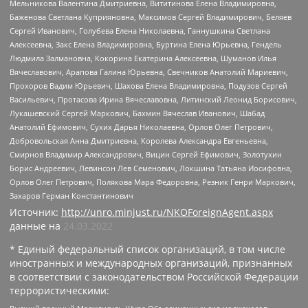
Мельникова Валентина Дмитриевна, Вититинова Елена Владимировна,
Баженова Светлана Куприяновна, Максимов Сергей Владимирович, Беляев
Сергей Иванович, Голубева Елена Николаевна, Ганнушкина Светлана
Алексеевна, Закс Елена Владимировна, Буртина Елена Юрьевна, Гендель
Людмила Залмановна, Кокорина Екатерина Алексеевна, Шуманов Илья
Вячеславович, Арапова Галина Юрьевна, Свечников Анатолий Мариевич,
Прохоров Вадим Юрьевич, Шахова Елена Владимировна, Подузов Сергей
Васильевич, Протасова Ирина Вячеславовна, Литинский Леонид Борисович,
Лукашевский Сергей Маркович, Бахмин Вячеслав Иванович, Шабад
Анатолий Ефимович, Сухих Дарья Николаевна, Орлов Олег Петрович,
Добровольская Анна Дмитриевна, Королева Александра Евгеньевна,
Смирнов Владимир Александрович, Вицин Сергей Ефимович, Золотухин
Борис Андреевич, Левинсон Лев Семенович, Локшина Татьяна Иосифовна,
Орлов Олег Петрович, Полякова Мара Федоровна, Резник Генри Маркович,
Захаров Герман Константинович
Источник:
http://unro.minjust.ru/NKOForeignAgent.aspx
данные на
24.03.2022
* Единый федеральный список организаций, в том числе
иностранных и международных организаций, признанных
в соответствии с законодательством Российской Федерации
террористическими: