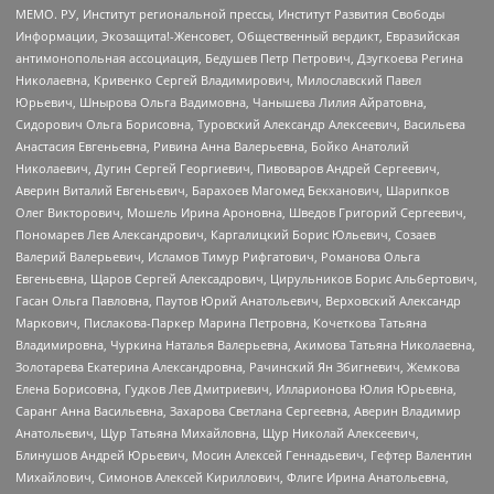
МЕМО. РУ, Институт региональной прессы, Институт Развития Свободы
Информации, Экозащита!-Женсовет, Общественный вердикт, Евразийская
антимонопольная ассоциация, Бедушев Петр Петрович, Дзугкоева Регина
Николаевна, Кривенко Сергей Владимирович, Милославский Павел
Юрьевич, Шнырова Ольга Вадимовна, Чанышева Лилия Айратовна,
Сидорович Ольга Борисовна, Туровский Александр Алексеевич, Васильева
Анастасия Евгеньевна, Ривина Анна Валерьевна, Бойко Анатолий
Николаевич, Дугин Сергей Георгиевич, Пивоваров Андрей Сергеевич,
Аверин Виталий Евгеньевич, Барахоев Магомед Бекханович, Шарипков
Олег Викторович, Мошель Ирина Ароновна, Шведов Григорий Сергеевич,
Пономарев Лев Александрович, Каргалицкий Борис Юльевич, Созаев
Валерий Валерьевич, Исламов Тимур Рифгатович, Романова Ольга
Евгеньевна, Щаров Сергей Алексадрович, Цирульников Борис Альбертович,
Гасан Ольга Павловна, Паутов Юрий Анатольевич, Верховский Александр
Маркович, Пислакова-Паркер Марина Петровна, Кочеткова Татьяна
Владимировна, Чуркина Наталья Валерьевна, Акимова Татьяна Николаевна,
Золотарева Екатерина Александровна, Рачинский Ян Збигневич, Жемкова
Елена Борисовна, Гудков Лев Дмитриевич, Илларионова Юлия Юрьевна,
Саранг Анна Васильевна, Захарова Светлана Сергеевна, Аверин Владимир
Анатольевич, Щур Татьяна Михайловна, Щур Николай Алексеевич,
Блинушов Андрей Юрьевич, Мосин Алексей Геннадьевич, Гефтер Валентин
Михайлович, Симонов Алексей Кириллович, Флиге Ирина Анатольевна,