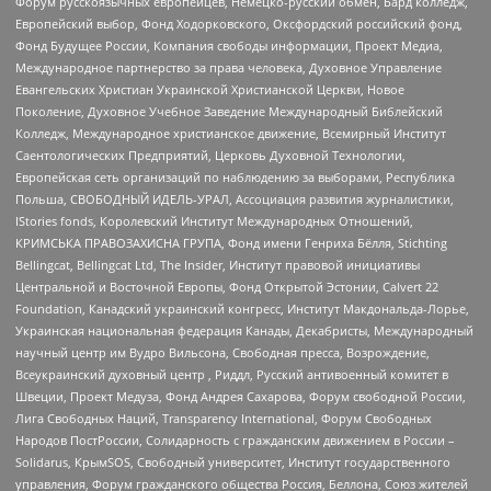
Форум русскоязычных европейцев, Немецко-русский обмен, Бард колледж,
Европейский выбор, Фонд Ходорковского, Оксфордский российский фонд,
Фонд Будущее России, Компания свободы информации, Проект Медиа,
Международное партнерство за права человека, Духовное Управление
Евангельских Христиан Украинской Христианской Церкви, Новое
Поколение, Духовное Учебное Заведение Международный Библейский
Колледж, Международное христианское движение, Всемирный Институт
Саентологических Предприятий, Церковь Духовной Технологии,
Европейская сеть организаций по наблюдению за выборами, Республика
Польша, СВОБОДНЫЙ ИДЕЛЬ-УРАЛ, Ассоциация развития журналистики,
IStories fonds, Королевский Институт Международных Отношений,
КРИМСЬКА ПРАВОЗАХИСНА ГРУПА, Фонд имени Генриха Бёлля, Stichting
Bellingcat, Bellingcat Ltd, The Insider, Институт правовой инициативы
Центральной и Восточной Европы, Фонд Открытой Эстонии, Calvert 22
Foundation, Канадский украинский конгресс, Институт Макдональда-Лорье,
Украинская национальная федерация Канады, Декабристы, Международный
научный центр им Вудро Вильсона, Свободная пресса, Возрождение,
Всеукраинский духовный центр , Риддл, Русский антивоенный комитет в
Швеции, Проект Медуза, Фонд Андрея Сахарова, Форум свободной России,
Лига Свободных Наций, Transparеncy International, Форум Свободных
Народов ПостРоссии, Солидарность с гражданским движением в России –
Solidarus, КрымSOS, Свободный университет, Институт государственного
управления, Форум гражданского общества Россия, Беллона, Союз жителей