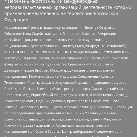
* Перечень иностранных и международных
неправительственных организаций, деятельность которых
признана нежелательной на территории Российской
Федерации:
Национальный фонд в поддержку демократии, Институт Открытое
Общество Фонд Содействия, Фонд Открытое общество, Американо-
российский фонд по экономическому и правовому развитию,
Национальный Демократический Институт Международных Отношений,
MEDIA DEVELOPMENT INVESTMENT FUND, Международный Республиканский
Институт, Открытая Россия, Институт современной России, Черноморский
фонд регионального сотрудничества, Европейская Платформа за
Демократические Выборы, Международный центр электоральных
исследований, Германский фонд Маршалла Соединенных Штатов,
Тихоокеанский центр защиты окружающей среды и природных ресурсов,
Свободная Россия, Всемирный конгресс украинцев, Атлантический совет,
Человек в беде, Европейский фонд за демократию, Джеймстаунский фонд,
Прожект Хармони, Родники дракона, Врачи против насильственного
извлечения органов, Фалунь Дафа, Друзья Фалуньгун, Фалуньгун, Коалиция
по расследованию преследования в отношении Фалуньгун в Китае,
Всемирная организация по расследованию преследований Фалуньгун,
Пражский гражданский центр, Ассоциация школ политических
исследований при Совете Европы, Центр либеральной современности,