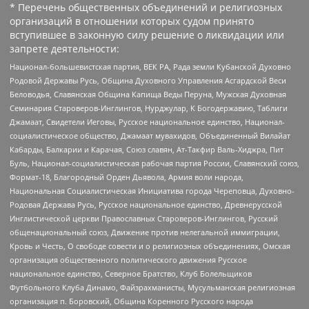
* Перечень общественных объединений и религиозных
организаций в отношении которых судом принято
вступившее в законную силу решение о ликвидации или
запрете деятельности:
Национал-большевистская партия, ВЕК РА, Рада земли Кубанской Духовно
Родовой Державы Русь, Община Духовного Управления Асгардской Веси
Беловодья, Славянская Община Капища Веды Перуна, Мужская Духовная
Семинария Староверов-Инглингов, Нурджулар, К Богодержавию, Таблиги
Джамаат, Свидетели Иеговы, Русское национальное единство, Национал-
социалистическое общество, Джамаат мувахидов, Объединенный Вилайат
Кабарды, Балкарии и Карачая, Союз славян, Ат-Такфир Валь-Хиджра, Пит
Буль, Национал-социалистическая рабочая партия России, Славянский союз,
Формат-18, Благородный Орден Дьявола, Армия воли народа,
Национальная Социалистическая Инициатива города Череповца, Духовно-
Родовая Держава Русь, Русское национальное единство, Древнерусской
Инглистической церкви Православных Староверов-Инглингов, Русский
общенациональный союз, Движение против нелегальной иммиграции,
Кровь и Честь, О свободе совести и о религиозных объединениях, Омская
организация общественного политического движения Русское
национальное единство, Северное Братство, Клуб Болельщиков
Футбольного Клуба Динамо, Файзрахманисты, Мусульманская религиозная
организация п. Боровский, Община Коренного Русского народа