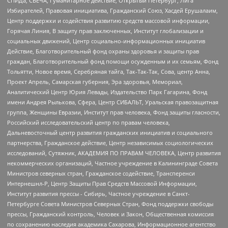
СПИДа, СВЕЧА, Гуманитарное действие, Открытый Петербург, Лига
Избирателей, Правовая инициатива, Гражданский Союз, Хасдей Ерушалаим,
Центр поддержки и содействия развитию средств массовой информации,
Горячая Линия, В защиту прав заключенных, Институт глобализации и
социальных движений, Центр социально-информационных инициатив
Действие, Благотворительный фонд охраны здоровья и защиты прав
граждан, Благотворительный фонд помощи осужденным и их семьям, Фонд
Тольятти, Новое время, Серебряная тайга, Так-Так-Так, Сова, центр Анна,
Проект Апрель, Самарская губерния, Эра здоровья, Мемориал,
Аналитический Центр Юрия Левады, Издательство Парк Гагарина, Фонд
имени Андрея Рылькова, Сфера, Центр СИБАЛЬТ, Уральская правозащитная
группа, Женщины Евразии, Институт прав человека, Фонд защиты гласности,
Российский исследовательский центр по правам человека,
Дальневосточный центр развития гражданских инициатив и социального
партнерства, Гражданское действие, Центр независимых социологических
исследований, Сутяжник, АКАДЕМИЯ ПО ПРАВАМ ЧЕЛОВЕКА, Центр развития
некоммерческих организаций, Частное учреждение в Калининграде Совета
Министров северных стран, Гражданское содействие, Трансперенси
Интернешнл-Р, Центр Защиты Прав Средств Массовой Информации,
Институт развития прессы - Сибирь, Частное учреждение в Санкт-
Петербурге Совета Министров Северных Стран, Фонд поддержки свободы
прессы, Гражданский контроль, Человек и Закон, Общественная комиссия
по сохранению наследия академика Сахарова, Информационное агентство