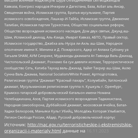
Высший военный Маджлисуль Шура Объединенных сил моджахедов
Кавказа, Конгресс народов Ичкерии и Дагестана, База, Асбат аль-Ансар,
Священная война, Исламская группа, Братья-мусульмане, Партия
исламского освобождения, Лашкар-И-Тайба, Исламская группа, Движение
Талибан, Исламская партия Туркестана, Общество социальных реформ,
Общество возрождения исламского наследия, Дом двух святых, Джунд аш-
Шам, Исламский джихад, Аль-Каида, Имарат Кавказ, АБТО, Правый сектор,
Исламское государство, Джабха аль-Нусра ли-Ахль аш-Шам, Народное
ополчение имени К. Минина и Д. Пожарского, Аджр от Аллаха Субхану уа
Тагьаля SHAM, АУМ Синрике, Муджахеды джамаата Ат-Тавхида Валь-Джихад,
Чистопольский Джамаат, Рохнамо ба суи давлати исломи, Террористическое
сообщество Сеть, Катиба Таухид валь-Джихад, Хайят Тахрир аш-Шам, Ахлю
Сунна Валь Джамаа, National Socialism/White Power, Артподготовка,
Религиозная группа “Джамаат “Красный пахарь”, Колумбайн, Хатлонский
джамаат, Мусульманская религиозная группа п. Кушкуль г. Оренбург,
Крымско-татарский добровольческий батальон имени Номана
Челебиджихана, Азов, Партия исламского возрождения Таджикистана,
Народная самооборона, Дуббайский джамаат, московская ячейка, Батал-
Хаджи Белхороев, Маньяки Культ Убийц, Молодёжь Которая Улыбается,
Легион Свобода России, Айдар, Русский добровольческий корпус
Источник:
http://nac.gov.ru/terroristicheskie-i-ekstremistskie-
organizacii-i-materialy.html
данные на
16.11.2023