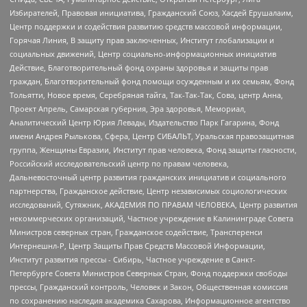
Избирателей, Правовая инициатива, Гражданский Союз, Хасдей Ерушалаим,
Центр поддержки и содействия развитию средств массовой информации,
Горячая Линия, В защиту прав заключенных, Институт глобализации и
социальных движений, Центр социально-информационных инициатив
Действие, Благотворительный фонд охраны здоровья и защиты прав
граждан, Благотворительный фонд помощи осужденным и их семьям, Фонд
Тольятти, Новое время, Серебряная тайга, Так-Так-Так, Сова, центр Анна,
Проект Апрель, Самарская губерния, Эра здоровья, Мемориал,
Аналитический Центр Юрия Левады, Издательство Парк Гагарина, Фонд
имени Андрея Рылькова, Сфера, Центр СИБАЛЬТ, Уральская правозащитная
группа, Женщины Евразии, Институт прав человека, Фонд защиты гласности,
Российский исследовательский центр по правам человека,
Дальневосточный центр развития гражданских инициатив и социального
партнерства, Гражданское действие, Центр независимых социологических
исследований, Сутяжник, АКАДЕМИЯ ПО ПРАВАМ ЧЕЛОВЕКА, Центр развития
некоммерческих организаций, Частное учреждение в Калининграде Совета
Министров северных стран, Гражданское содействие, Трансперенси
Интернешнл-Р, Центр Защиты Прав Средств Массовой Информации,
Институт развития прессы - Сибирь, Частное учреждение в Санкт-
Петербурге Совета Министров Северных Стран, Фонд поддержки свободы
прессы, Гражданский контроль, Человек и Закон, Общественная комиссия
по сохранению наследия академика Сахарова, Информационное агентство