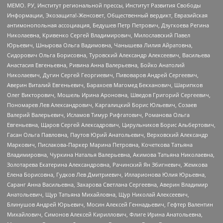
МЕМО. РУ, Институт региональной прессы, Институт Развития Свободы
Информации, Экозащита!-Женсовет, Общественный вердикт, Евразийская
антимонопольная ассоциация, Бедушев Петр Петрович, Дзугкоева Регина
Николаевна, Кривенко Сергей Владимирович, Милославский Павел
Юрьевич, Шнырова Ольга Вадимовна, Чанышева Лилия Айратовна,
Сидорович Ольга Борисовна, Туровский Александр Алексеевич, Васильева
Анастасия Евгеньевна, Ривина Анна Валерьевна, Бойко Анатолий
Николаевич, Дугин Сергей Георгиевич, Пивоваров Андрей Сергеевич,
Аверин Виталий Евгеньевич, Барахоев Магомед Бекханович, Шарипков
Олег Викторович, Мошель Ирина Ароновна, Шведов Григорий Сергеевич,
Пономарев Лев Александрович, Каргалицкий Борис Юльевич, Созаев
Валерий Валерьевич, Исламов Тимур Рифгатович, Романова Ольга
Евгеньевна, Щаров Сергей Алексадрович, Цирульников Борис Альбертович,
Гасан Ольга Павловна, Паутов Юрий Анатольевич, Верховский Александр
Маркович, Пислакова-Паркер Марина Петровна, Кочеткова Татьяна
Владимировна, Чуркина Наталья Валерьевна, Акимова Татьяна Николаевна,
Золотарева Екатерина Александровна, Рачинский Ян Збигневич, Жемкова
Елена Борисовна, Гудков Лев Дмитриевич, Илларионова Юлия Юрьевна,
Саранг Анна Васильевна, Захарова Светлана Сергеевна, Аверин Владимир
Анатольевич, Щур Татьяна Михайловна, Щур Николай Алексеевич,
Блинушов Андрей Юрьевич, Мосин Алексей Геннадьевич, Гефтер Валентин
Михайлович, Симонов Алексей Кириллович, Флиге Ирина Анатольевна,