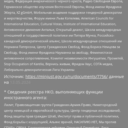
медиа, Федерация анархического черного креста, Радио Свободная Европа,
Германское общество изучения Восточной Европы, Фонд имени Фридриха
Эберта, XZ gGmbH, Мобильная академия поддержки гендерной демократии
и миротворчества, Форум имени Льва Копелева, American Councils for
International Education, Cultural Vistas, Institute of International Education,
Антивоенное движение Антальи, Открытый диалог, Школа международных
отношений и государственной политики им Питера Мунка, Российско-
канадский демократический альянс, Школа международных отношений им
Нормана Патерсона, Центр Гражданских Свобод, Фонд Бориса Немцова за
Свободу, Фонд имени Фридриха Науманна за свободу, Феминистское
антивоенное сопротивление, Комитет независимости Ингушетии, Прометей,
Stop Occupation of Karelia, Вернись живым, Фридом Хаус, СОТА медиа,
Либерально-демократическая Лига Украины
Источник:
https://minjust.gov.ru/ru/documents/7756/
данные
на
13.05.2024
* Сведения реестра НКО, выполняющих функции
иностранного агента:
Лилит, Правозащитная группа Гражданин.Армия.Право, Нижегородский
центр немецкой и европейской культуры, Центр гендерных исследований,
Фонд защиты прав граждан Штаб, Институт права и публичной политики,
Фонд борьбы с коррупцией, Альянс врачей, НАСИЛИЮ.НЕТ, Мы против
СПИДа, СВЕЧА, Гуманитарное действие, Открытый Петербург, Лига