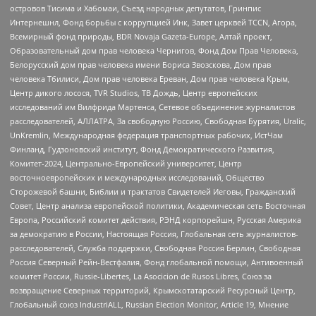
островов Тисима и Хабомаи, Съезд народных депутатов, Гринпис
Интернешнл, Фонд борьбы с коррупцией Инк, Завет церквей TCCN, Агора,
Всемирный фонд природы, BDR Novaja Gazeta-Europe, Алтай проект,
Образовательный дом прав человека Чернигов, Фонд Дом Прав Человека,
Белорусский дом прав человека имени Бориса Звозскова, Дом прав
человека Тбилиси, Дом прав человека Ереван, Дом прав человека Крым,
Центр дикого лосося, TVR Studios, ТВ Дождь, Центр европейских
исследований им Вилфрида Мартенса, Сетевое объединение журналистов
расследователей, АЛЛАТРА, За свободную Россию, Свободная Бурятия, Uralic,
UnKremlin, Международная федерация транспортных рабочих, ИстЧам
Финланд, Гудзоновский институт, Фонд Демократического Развития,
Комитет-2024, Центрально-Европейский университет, Центр
восточноевропейских и международных исследований, Общество
Сторожевой башни, Библии и трактатов Свидетелей Иеговы, Гражданский
Совет, Центр анализа европейской политики, Академическая сеть Восточная
Европа, Российский комитет действия, РЭНД корпорейшн, Русская Америка
за демократию в России, Настоящая Россия, Глобальная сеть журналистов-
расследователей, Служба поддержки, Свободная Россия Берлин, Свободная
Россия Северный Рейн-Вестфалия, Фонд глобальной помощи, Антивоенный
комитет России, Russie-Libertes, La Asocicion de Rusos Libres, Союз за
возвращение Северных территорий, Крымскотатарский Ресурсный Центр,
Глобальный союз IndustriALL, Russian Election Monitor, Article 19, Мнение