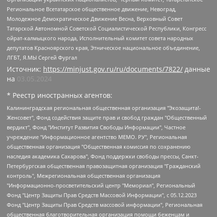
Региональное Всетатарское общественное движение, Невоград,
Молодежное Демократическое Движение Весна, Верховный Совет
Татарской Автономной Советской Социалистической Республики, Конгресс
ойрат-калмыцкого народа, Исполнительный комитет совета народных
депутатов Красноярского края, Этническое национальное объединение,
ЛГБТ, Я.МЫ Сергей Фургал
Источник:
https://minjust.gov.ru/ru/documents/7822/
данные
на
03.05.2024
* Реестр иностранных агентов:
Калининградская региональная общественная организация "Экозащита!-Женсовет", Фонд содействия защите прав и свобод граждан "Общественный вердикт", Фонд "Институт Развития Свободы Информации", Частное учреждение "Информационное агентство МЕМО. РУ", Региональная общественная организация "Общественная комиссия по сохранению наследия академика Сахарова", Фонд поддержки свободы прессы, Санкт-Петербургская общественная правозащитная организация "Гражданский контроль", Межрегиональная общественная организация "Информационно-просветительский центр "Мемориал", Региональный Фонд "Центр Защиты Прав Средств Массовой Информации", с 05.12.2023 Фонд "Центр Защиты Прав Средств массовой информации", Региональная общественная благотворительная организация помощи беженцам и мигрантам "Гражданское содействие", Негосударственное образовательное учреждение дополнительного профессионального образования (повышение квалификации) специалистов "АКАДЕМИЯ ПО ПРАВАМ ЧЕЛОВЕКА", Свердловская региональная общественная организация "Сутяжник", Автономная некоммерческая организация "Центр независимых социологических исследований", Союз общественных объединений "Российский исследовательский центр по правам человека", Региональное общественное учреждение научно-информационный центр "МЕМОРИАЛ", Некоммерческая организация "Фонд защиты гласности", Автономная некоммерческая организация "Институт прав человека", Городская общественная организация "Екатеринбургское общество "МЕМОРИАЛ", Городская общественная организация "Рязанское историко-просветительское и правозащитное общество "Мемориал" (Рязанский Мемориал), Челябинский региональный орган общественной самодеятельности – женское общественное объединение "Женщины Евразии", Челябинский региональный орган общественной самодеятельности "Уральская правозащитная группа", Фонд содействия защите здоровья и социальной справедливости имени Андрея Рылькова, Автономная Некоммерческая Организация "Аналитический Центр Юрия Левады", Автономная некоммерческая организация социальной поддержки населения "Проект Апрель", Региональная общественная организация помощи женщинам и детям, находящимся в кризисной ситуации "Информационно-методический центр "Анна", Фонд содействия развитию массовых коммуникаций и правовому просвещению "Так-так-Так", Фонд содействия устойчивому развитию "Серебряная тайга", Свердловский региональный общественный фонд социальных проектов "Новое время", "Idel.Реалии", Кавказ.Реалии, Крым.Реалии, Телеканал Настоящее Время, Татаро-башкирская служба Радио Свобода (Azatliq Radiosi), Радио Свободная Европа/Радио Свобода (PCE/PC), "Сибирь.Реалии", "Фактограф", Благотворительный фонд помощи осужденным и их семьям, Автономная некоммерческая организация "Институт глобализации и социальных движений", Фонд "В защиту прав заключенных", Частное учреждение "Центр поддержки и содействия развитию средств массовой информации", Пензенский региональный общественный благотворительный фонд "Гражданский союз", "Север.Реалии", Некоммерческая организация Фонд "Правовая инициатива", Общество с ограниченной ответственностью "Радио Свободная Европа/Радио Свобода", Чешское информационное агентство "MEDIUM-ORIENT", Красноярская региональная общественная организация "Мы против СПИДа", Камалягин Денис Николаевич, Маркелов Сергей Евгеньевич, Пономарев Лев Александрович, Савицкая Людмила Алексеевна, Автономная некоммерческая организация "Центр по работе с проблемой насилия "НАСИЛИЮ.НЕТ", Межрегиональный профессиональный союз работников здравоохранения "Альянс врачей", Юридическое лицо, зарегистрированное в Латвийской Республике, SIA "Medusa Project" (регистрационный номер 40103797863, дата регистрации 10.06.2014), Некоммерческая организация "Фонд по борьбе с коррупцией", Автономная некоммерческая организация "Институт права и публичной политики", Баданин Роман Сергеевич, Гликин Максим Александрович, Железнова Мария Михайловна, Лукьянова Юлия Сергеевна, Маетная Елизавета Витальевна, Маняхин Петр Борисович, Чуракова Ольга Владимировна, Ярош Юлия Петровна, Юридическое лицо "The Insider SIA", зарегистрированное в Риге, Латвийская Республика (дата регистрации 26.06.2015), являющееся администратором доменного имени интернет-издания "The Insider SIA", https://theins.ru, Постернак Алексей Евгеньевич, Рубин Михаил Аркадьевич, Анин Роман Александрович, Юридическое лицо Istories fonds, зарегистрированное в Латвийской Республике (регистрационный номер 50008295751, дата регистрации 24.02.2020), Великовский Дмитрий Александрович, Долинина Ирина Николаевна, Мароховская Алеся Алексеевна, Шлейнов Роман Юрьевич, Шмагун Олеся Валентиновна, Общество с ограниченной ответственностью "Альтаир 2021", Общество с ограниченной ответственностью "Вега 2021", Общество с ограниченной ответственностью "Главный редактор 2021", Общество с ограниченной ответственностью "Ромашки монолит", Важенков Артем Валерьевич, Ивановская областная общественная организация "Центр гендерных исследований", Гурман Юрий Альбертович, Медиапроект "ОВД-Инфо", Егоров Владимир Владимирович, Жилинский Владимир Александрович, Общество с ограниченной ответственностью "ЗП", Иванова София Юрьевна, Карезина Инна Павловна, Кильтау Екатерина Викторовна, Петров Алексей Викторович, Пискунов Сергей Евгеньевич, Смирнов Сергей Сергеевич, Тихонов Михаил Сергеевич, Общество с ограниченной ответственностью "ЖУРНАЛИСТ-ИНОСТРАННЫЙ АГЕНТ", Арапова Галина Юрьевна, Вольтская Татьяна Анатольевна, Американская компания "Mason G.E.S. Anonymous Foundation" (США), являющаяся владельцем интернет-издания https://mnews.world/, Компания "Stichting Bellingcat", зарегистрированная в Нидерландах (дата регистрации 11.07.2018), Захаров Андрей Вячеславович, Клепиковская Екатерина Дмитриевна, Общество с ограниченной ответственностью "МЕМО", Перл Роман Александрович, Симонов Евгений Алексеевич, Соловьева Елена Анатольевна, Сотников Даниил Владимирович, Сурначева Елизавета Дмитриевна, Автономная некоммерческая организация по защите прав человека и информированию населения "Якутия – Наше Мнение", Общество с ограниченной ответственностью "Москоу диджитал медиа", с 26.01.2023 Общество с ограниченной ответственностью "Чайка Белые сады", Ветошкина Валерия Валерьевна, Заговора Максим Александрович, Межрегиональное общественное движение "Российская ЛГБТ - сеть", Оленичев Максим Владимирович, Павлов Иван Юрьевич, Скворцова Елена Сергеевна, Общество с ограниченной ответственностью "Как бы инагент", Кочетков Игорь Викторович, Общество с ограниченной ответственностью "Честные выборы", Еланчик Олег Александрович, Общество с ограниченной ответственностью "Нобелевский призыв", Гималова Регина Эмилевна, Григорьев Андрей Валерьевич, Григорьева Алина Александровна, Ассоциация по содействию защите прав призывников, альтернативнослужащих и военнослужащих "Правозащитная группа "Гражданин.Армия.Право", Хисамова Регина Фаритовна, Автономная некоммерческая организация по реализации социально-правовых программ "Лилит", Дальневосточное общественное движение "Маяк", Санкт-Петербургская ЛГБТ-инициативная группа "Выход", Инициативная группа ЛГБТ+ "Реверс", Алексеев Андрей Викторович, Бекбулатова Таисия Львовна, Беляев Иван Михайлович, Владыкина Елена Сергеевна, Гельман Марат Александрович, Никульшина Вероника Юрьевна, Толоконникова Надежда Андреевна, Шендерович Виктор Анатольевич, Общество с ограниченной ответственностью "Данное сообщение", Общество с ограниченной ответственностью Издательский дом "Новая глава", Айнбиндер Александра Александровна, Московский комьюнити-центр для ЛГБТ+инициатив, Благотворительный фонд развития филантропии, Deutsche Welle (Германия, Kurt-Schumacher-Strasse 3, 53113 Bonn), Борзунова Мария Михайловна, Воробьев Виктор Викторович, Голубева Анна Львовна, Константинова Алла Михайловна, Малкова Ирина Владимировна, Мурадов Мурад Абдулгалимович, Осетинская Елизавета Николаевна, Понасенков Евгений Николаевич, Ганапольский Матвей Юрьевич, Киселев Евгений Алексеевич, Борухович Ирина Григорьевна, Дремин Иван Тимофеевич, Дубровский Дмитрий Викторович, Красноярская региональная общественная организация поддержки и развития альтернативных образовательных технологий и межкультурных коммуникаций "ИНТЕРРА", Маяковская Екатерина Алексеевна, Фейгин Марк Захарович, Филимонов Андрей Викторович, Дзугкоева Регина Николаевна, Доброхотов Роман Александрович, Дудь Юрий Александрович, Елкин Сергей Владимирович, Кругликов Кирилл Игоревич, Сабунаева Мария Леонидовна, Семенов Алексей Владимирович, Шаинян Карен Багратович, Шульман Екатерина Михайловна, Асафьев Артур Валерьевич, Вахштайн Виктор Семенович, Венедиктов Алексей Алексеевич, Лушникова Екатерина Евгеньевна, Волков Леонид Михайлович, Невзоров Александр Глебович, Пархоменко Сергей Борисович, Сироткин Ярослав Николаевич, Кара-Мурза Владимир Владимирович, Баранова Наталья Владимировна, Гозман Леонид Яковлевич, Кагарлицкий Борис Юльевич, Климарев Михаил Валерьевич, Милов Владимир Станиславович, Автономная некоммерческая организация Краснодарский центр современного искусства "Типография", Моргенштерн Алишер Тагирович, Соболь Любовь Эдуардовна, Общество с ограниченной ответственностью "ЛИЗА НОРМ", Каспаров Гарри Кимович, Ходорковский Михаил Борисович, Общество с ограниченной ответственностью "Апрельские тезисы", Данилович Ирина Брониславовна, Кашин Олег Владимирович, Петров Николай Владимирович, Пивоваров Алексей Владимирович, Соколов Михаил Владимирович, Цветкова Юлия Владимировна, Чичваркин Евгений Александрович, Комитет против пыток/Команда против пыток, Общество с ограниченной ответственностью "Первый научный", Общество с ограниченной ответственностью "Вертолет и ко", Белоцерковская Вероника Борисовна, Кац Максим Евгеньевич, Лазарева Татьяна Юрьевна, Шаведдинов Руслан Табризович, Яшин Илья Валерьевич, Общество с ограниченной ответственностью "Иноагент ААВ", Алешковский Дмитрий Петрович, Альбац Евгения Марковна, Быков Дмитрий Львович, Галямина Юлия Евгеньевна, Лойко Сергей Леонидович, Мартынов Кирилл Константинович, Медведев Сергей Александрович, Крашенинников Федор Геннадиевич, Гордеева Катерина Вл