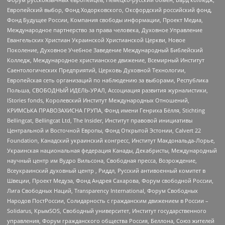
Европейский выбор, Фонд Ходорковского, Оксфордский российский фонд,
Фонд Будущее России, Компания свободы информации, Проект Медиа,
Международное партнерство за права человека, Духовное Управление
Евангельских Христиан Украинской Христианской Церкви, Новое
Поколение, Духовное Учебное Заведение Международный Библейский
Колледж, Международное христианское движение, Всемирный Институт
Саентологических Предприятий, Церковь Духовной Технологии,
Европейская сеть организаций по наблюдению за выборами, Республика
Польша, СВОБОДНЫЙ ИДЕЛЬ-УРАЛ, Ассоциация развития журналистики,
IStories fonds, Королевский Институт Международных Отношений,
КРИМСЬКА ПРАВОЗАХИСНА ГРУПА, Фонд имени Генриха Бёлля, Stichting
Bellingcat, Bellingcat Ltd, The Insider, Институт правовой инициативы
Центральной и Восточной Европы, Фонд Открытой Эстонии, Calvert 22
Foundation, Канадский украинский конгресс, Институт Макдональда-Лорье,
Украинская национальная федерация Канады, Декабристы, Международный
научный центр им Вудро Вильсона, Свободная пресса, Возрождение,
Всеукраинский духовный центр , Риддл, Русский антивоенный комитет в
Швеции, Проект Медуза, Фонд Андрея Сахарова, Форум свободной России,
Лига Свободных Наций, Transparеncy International, Форум Свободных
Народов ПостРоссии, Солидарность с гражданским движением в России –
Solidarus, КрымSOS, Свободный университет, Институт государственного
управления, Форум гражданского общества Россия, Беллона, Союз жителей