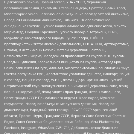
Щелковского района, Правый сектор, УНА - УНСО, Украинская
повстанческая армия, Тризуб им. Степана Бандеры, Братство, Белый Крест,
Misanthropic division, Религиозное объединение последователей инглиизма,
Народная Социальная Инициатива, TulaSkins, Этнополитическое
объединение Русские, Русское национальное объединение Атака, Мечеть
Мирмамеда, Община Коренного Русского народа г. Астрахани, ВОЛЯ,
Меджлис крымскотатарского народа, Рубеж Севера, ТОЙС, О
противодействии экстремистской деятельности, РЕВТАТПОД, Артподготовка,
Штольц, В честь иконы Божией Матери Державная, Сектор 16,
Независимость, Фирма, Молодежная правозащитная группа МПГ, Курсом
Правды и Единения, Каракольская инициативная группа, Автоград Крю,
Союз Славянских Сил Руси, Алля-Аят, Благотворительный пансионат Ак Умут,
Русская республика Русь, Арестантское уголовное единство, Башкорт, Нация
и свобода, Нация и свобода, W.H.С., Фалунь Дафа, Иртыш Ultras, Русский
Патриотический клуб-Новокузнецк/РПК, Сибирский державный союз, Фонд
борьбы с коррупцией, Фонд защиты прав граждан, Штабы Навального,
Совет граждан СССР Прикубанского округа г. Краснодара, Мужское
государство, Народное объединение русского движения, Народное
движение Адат, Народный совет граждан РСФСР СССР Архангельской
области, Проект Штурм, Граждане СССР, Держава Союз Советских Светлых
Родов, Совет Советских Социалистических Районов, Meta Platforms Inc,
Facebook, Instagram, WhatsApp, СИЧ-С14, Добровольческое Движение
Организации украинских националистов, Черный Комитет, Татарстанское