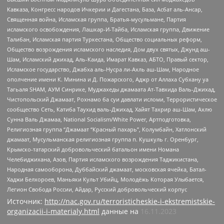
Кавказа, Конгресс народов Ичкерии и Дагестана, База, Асбат аль-Ансар,
Священная война, Исламская группа, Братья-мусульмане, Партия
исламского освобождения, Лашкар-И-Тайба, Исламская группа, Движение
Талибан, Исламская партия Туркестана, Общество социальных реформ,
Общество возрождения исламского наследия, Дом двух святых, Джунд аш-
Шам, Исламский джихад, Аль-Каида, Имарат Кавказ, АБТО, Правый сектор,
Исламское государство, Джабха аль-Нусра ли-Ахль аш-Шам, Народное
ополчение имени К. Минина и Д. Пожарского, Аджр от Аллаха Субхану уа
Тагьаля SHAM, АУМ Синрике, Муджахеды джамаата Ат-Тавхида Валь-Джихад,
Чистопольский Джамаат, Рохнамо ба суи давлати исломи, Террористическое
сообщество Сеть, Катиба Таухид валь-Джихад, Хайят Тахрир аш-Шам, Ахлю
Сунна Валь Джамаа, National Socialism/White Power, Артподготовка,
Религиозная группа “Джамаат “Красный пахарь”, Колумбайн, Хатлонский
джамаат, Мусульманская религиозная группа п. Кушкуль г. Оренбург,
Крымско-татарский добровольческий батальон имени Номана
Челебиджихана, Азов, Партия исламского возрождения Таджикистана,
Народная самооборона, Дуббайский джамаат, московская ячейка, Батал-
Хаджи Белхороев, Маньяки Культ Убийц, Молодёжь Которая Улыбается,
Легион Свобода России, Айдар, Русский добровольческий корпус
Источник:
http://nac.gov.ru/terroristicheskie-i-ekstremistskie-
organizacii-i-materialy.html
данные на
16.11.2023