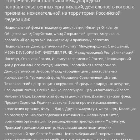
* Перечень иностранных и международных
неправительственных организаций, деятельность которых
признана нежелательной на территории Российской
Федерации:
Национальный фонд в поддержку демократии, Институт Открытое
Общество Фонд Содействия, Фонд Открытое общество, Американо-
российский фонд по экономическому и правовому развитию,
Национальный Демократический Институт Международных Отношений,
MEDIA DEVELOPMENT INVESTMENT FUND, Международный Республиканский
Институт, Открытая Россия, Институт современной России, Черноморский
фонд регионального сотрудничества, Европейская Платформа за
Демократические Выборы, Международный центр электоральных
исследований, Германский фонд Маршалла Соединенных Штатов,
Тихоокеанский центр защиты окружающей среды и природных ресурсов,
Свободная Россия, Всемирный конгресс украинцев, Атлантический совет,
Человек в беде, Европейский фонд за демократию, Джеймстаунский фонд,
Прожект Хармони, Родники дракона, Врачи против насильственного
извлечения органов, Фалунь Дафа, Друзья Фалуньгун, Фалуньгун, Коалиция
по расследованию преследования в отношении Фалуньгун в Китае,
Всемирная организация по расследованию преследований Фалуньгун,
Пражский гражданский центр, Ассоциация школ политических
исследований при Совете Европы, Центр либеральной современности,
Форум русскоязычных европейцев, Немецко-русский обмен, Бард колледж,