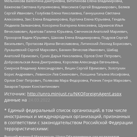
Мельникова Валентина Дмитриевна, Вититинова Елена Владимировна,
Баженова Светлана Куприяновна, Максимов Сергей Владимирович, Беляев
Сергей Иванович, Голубева Елена Николаевна, Ганнушкина Светлана
Алексеевна, Закс Елена Владимировна, Буртина Елена Юрьевна, Гендель
Людмила Залмановна, Кокорина Екатерина Алексеевна, Шуманов Илья
Вячеславович, Арапова Галина Юрьевна, Свечников Анатолий Мариевич,
Прохоров Вадим Юрьевич, Шахова Елена Владимировна, Подузов Сергей
Васильевич, Протасова Ирина Вячеславовна, Литинский Леонид Борисович,
Лукашевский Сергей Маркович, Бахмин Вячеслав Иванович, Шабад
Анатолий Ефимович, Сухих Дарья Николаевна, Орлов Олег Петрович,
Добровольская Анна Дмитриевна, Королева Александра Евгеньевна,
Смирнов Владимир Александрович, Вицин Сергей Ефимович, Золотухин
Борис Андреевич, Левинсон Лев Семенович, Локшина Татьяна Иосифовна,
Орлов Олег Петрович, Полякова Мара Федоровна, Резник Генри Маркович,
Захаров Герман Константинович
Источник:
http://unro.minjust.ru/NKOForeignAgent.aspx
данные на
24.03.2022
* Единый федеральный список организаций, в том числе
иностранных и международных организаций, признанных
в соответствии с законодательством Российской Федерации
террористическими:
Высший военный Маджлисуль Шура Объединенных сил моджахедов