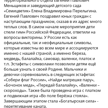
территориального отдела Евгений Павлович
Меньщиков и заведующий детского сада
«Семицветик» Елена Владимировна Перелыгина.
Евгений Павлович поздравил юных граждан с
наступающим праздником, сказав в их адрес много
теплых слов. В самом начале мероприятия дети
спели гимн Российской Федерации, ответили на
вопросы викторины. У России есть как
официальные, так и неофициальные символы,
которые известны во всем мире и ассоциируются
именно с нашей страной, а именно береза,
медведь, балалайка, самовар, валенки, платок и
т.п. Эстафеты с символами позволили детям ещё
больше узнать о своей Родине. Мальчики и
девочки соревновались в следующих эстафетах:
«Собери флаг России», «Найди матрешке пару»,
«Бочонок меда», «Передай балалайку», «Валенки –
скороходы». Также была проведена игра с платком
и подвижная игра «Во поле берёзка стояла».
Завершающим этапом стала «Богатырская сила» -
перетягивание каната.