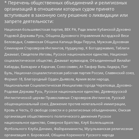
* Перечень общественных объединений и религиозных
организаций в отношении которых судом принято
вступившее в законную силу решение о ликвидации или
запрете деятельности:
Национал-большевистская партия, ВЕК РА, Рада земли Кубанской Духовно
Родовой Державы Русь, Община Духовного Управления Асгардской Веси
Беловодья, Славянская Община Капища Веды Перуна, Мужская Духовная
Семинария Староверов-Инглингов, Нурджулар, К Богодержавию, Таблиги
Джамаат, Свидетели Иеговы, Русское национальное единство, Национал-
социалистическое общество, Джамаат мувахидов, Объединенный Вилайат
Кабарды, Балкарии и Карачая, Союз славян, Ат-Такфир Валь-Хиджра, Пит
Буль, Национал-социалистическая рабочая партия России, Славянский союз,
Формат-18, Благородный Орден Дьявола, Армия воли народа,
Национальная Социалистическая Инициатива города Череповца, Духовно-
Родовая Держава Русь, Русское национальное единство, Древнерусской
Инглистической церкви Православных Староверов-Инглингов, Русский
общенациональный союз, Движение против нелегальной иммиграции,
Кровь и Честь, О свободе совести и о религиозных объединениях, Омская
организация общественного политического движения Русское
национальное единство, Северное Братство, Клуб Болельщиков
Футбольного Клуба Динамо, Файзрахманисты, Мусульманская религиозная
организация п. Боровский, Община Коренного Русского народа