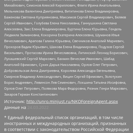
Михайлович, Симонов Алексей Кириллович, Флиге Ирина Анатольевна,
Мельникова Валентина Дмитриевна, Вититинова Елена Владимировна,
Баженова Светлана Куприяновна, Максимов Сергей Владимирович, Беляев
Сергей Иванович, Голубева Елена Николаевна, Ганнушкина Светлана
Алексеевна, Закс Елена Владимировна, Буртина Елена Юрьевна, Гендель
Людмила Залмановна, Кокорина Екатерина Алексеевна, Шуманов Илья
Вячеславович, Арапова Галина Юрьевна, Свечников Анатолий Мариевич,
Прохоров Вадим Юрьевич, Шахова Елена Владимировна, Подузов Сергей
Васильевич, Протасова Ирина Вячеславовна, Литинский Леонид Борисович,
Лукашевский Сергей Маркович, Бахмин Вячеслав Иванович, Шабад
Анатолий Ефимович, Сухих Дарья Николаевна, Орлов Олег Петрович,
Добровольская Анна Дмитриевна, Королева Александра Евгеньевна,
Смирнов Владимир Александрович, Вицин Сергей Ефимович, Золотухин
Борис Андреевич, Левинсон Лев Семенович, Локшина Татьяна Иосифовна,
Орлов Олег Петрович, Полякова Мара Федоровна, Резник Генри Маркович,
Захаров Герман Константинович
Источник:
http://unro.minjust.ru/NKOForeignAgent.aspx
данные на
24.03.2022
* Единый федеральный список организаций, в том числе
иностранных и международных организаций, признанных
в соответствии с законодательством Российской Федерации