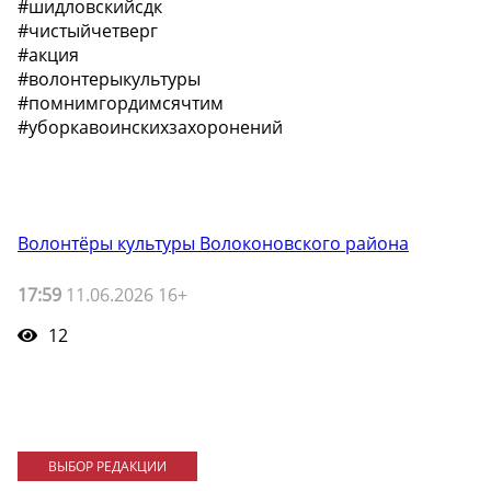
#шидловскийсдк
#чистыйчетверг
#акция
#волонтерыкультуры
#помнимгордимсячтим
#уборкавоинскихзахоронений
Волонтёры культуры Волоконовского района
17:59
11.06.2026 16+
12
ВЫБОР РЕДАКЦИИ