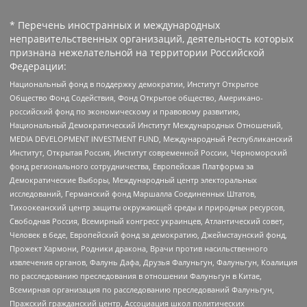
* Перечень иностранных и международных
неправительственных организаций, деятельность которых
признана нежелательной на территории Российской
Федерации:
Национальный фонд в поддержку демократии, Институт Открытое
Общество Фонд Содействия, Фонд Открытое общество, Американо-
российский фонд по экономическому и правовому развитию,
Национальный Демократический Институт Международных Отношений,
MEDIA DEVELOPMENT INVESTMENT FUND, Международный Республиканский
Институт, Открытая Россия, Институт современной России, Черноморский
фонд регионального сотрудничества, Европейская Платформа за
Демократические Выборы, Международный центр электоральных
исследований, Германский фонд Маршалла Соединенных Штатов,
Тихоокеанский центр защиты окружающей среды и природных ресурсов,
Свободная Россия, Всемирный конгресс украинцев, Атлантический совет,
Человек в беде, Европейский фонд за демократию, Джеймстаунский фонд,
Прожект Хармони, Родники дракона, Врачи против насильственного
извлечения органов, Фалунь Дафа, Друзья Фалуньгун, Фалуньгун, Коалиция
по расследованию преследования в отношении Фалуньгун в Китае,
Всемирная организация по расследованию преследований Фалуньгун,
Пражский гражданский центр, Ассоциация школ политических