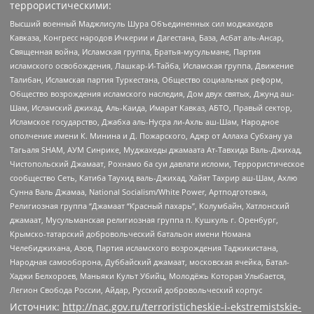
террористическими:
Высший военный Маджлисуль Шура Объединенных сил моджахедов
Кавказа, Конгресс народов Ичкерии и Дагестана, База, Асбат аль-Ансар,
Священная война, Исламская группа, Братья-мусульмане, Партия
исламского освобождения, Лашкар-И-Тайба, Исламская группа, Движение
Талибан, Исламская партия Туркестана, Общество социальных реформ,
Общество возрождения исламского наследия, Дом двух святых, Джунд аш-
Шам, Исламский джихад, Аль-Каида, Имарат Кавказ, АБТО, Правый сектор,
Исламское государство, Джабха аль-Нусра ли-Ахль аш-Шам, Народное
ополчение имени К. Минина и Д. Пожарского, Аджр от Аллаха Субхану уа
Тагьаля SHAM, АУМ Синрике, Муджахеды джамаата Ат-Тавхида Валь-Джихад,
Чистопольский Джамаат, Рохнамо ба суи давлати исломи, Террористическое
сообщество Сеть, Катиба Таухид валь-Джихад, Хайят Тахрир аш-Шам, Ахлю
Сунна Валь Джамаа, National Socialism/White Power, Артподготовка,
Религиозная группа “Джамаат “Красный пахарь”, Колумбайн, Хатлонский
джамаат, Мусульманская религиозная группа п. Кушкуль г. Оренбург,
Крымско-татарский добровольческий батальон имени Номана
Челебиджихана, Азов, Партия исламского возрождения Таджикистана,
Народная самооборона, Дуббайский джамаат, московская ячейка, Батал-
Хаджи Белхороев, Маньяки Культ Убийц, Молодёжь Которая Улыбается,
Легион Свобода России, Айдар, Русский добровольческий корпус
Источник:
http://nac.gov.ru/terroristicheskie-i-ekstremistskie-