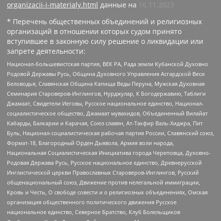
organizacii-i-materialy.html
данные на
16.11.2023
* Перечень общественных объединений и религиозных
организаций в отношении которых судом принято
вступившее в законную силу решение о ликвидации или
запрете деятельности:
Национал-большевистская партия, ВЕК РА, Рада земли Кубанской Духовно
Родовой Державы Русь, Община Духовного Управления Асгардской Веси
Беловодья, Славянская Община Капища Веды Перуна, Мужская Духовная
Семинария Староверов-Инглингов, Нурджулар, К Богодержавию, Таблиги
Джамаат, Свидетели Иеговы, Русское национальное единство, Национал-
социалистическое общество, Джамаат мувахидов, Объединенный Вилайат
Кабарды, Балкарии и Карачая, Союз славян, Ат-Такфир Валь-Хиджра, Пит
Буль, Национал-социалистическая рабочая партия России, Славянский союз,
Формат-18, Благородный Орден Дьявола, Армия воли народа,
Национальная Социалистическая Инициатива города Череповца, Духовно-
Родовая Держава Русь, Русское национальное единство, Древнерусской
Инглистической церкви Православных Староверов-Инглингов, Русский
общенациональный союз, Движение против нелегальной иммиграции,
Кровь и Честь, О свободе совести и о религиозных объединениях, Омская
организация общественного политического движения Русское
национальное единство, Северное Братство, Клуб Болельщиков