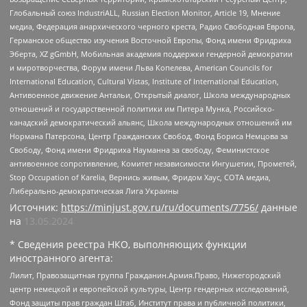
Глобальный союз IndustriALL, Russian Election Monitor, Article 19, Мнение
медиа, Федерация анархического черного креста, Радио Свободная Европа,
Германское общество изучения Восточной Европы, Фонд имени Фридриха
Эберта, XZ gGmbH, Мобильная академия поддержки гендерной демократии
и миротворчества, Форум имени Льва Копелева, American Councils for
International Education, Cultural Vistas, Institute of International Education,
Антивоенное движение Антальи, Открытый диалог, Школа международных
отношений и государственной политики им Питера Мунка, Российско-
канадский демократический альянс, Школа международных отношений им
Нормана Патерсона, Центр Гражданских Свобод, Фонд Бориса Немцова за
Свободу, Фонд имени Фридриха Науманна за свободу, Феминистское
антивоенное сопротивление, Комитет независимости Ингушетии, Прометей,
Stop Occupation of Karelia, Вернись живым, Фридом Хаус, СОТА медиа,
Либерально-демократическая Лига Украины
Источник:
https://minjust.gov.ru/ru/documents/7756/
данные
на
13.05.2024
* Сведения реестра НКО, выполняющих функции
иностранного агента:
Лилит, Правозащитная группа Гражданин.Армия.Право, Нижегородский
центр немецкой и европейской культуры, Центр гендерных исследований,
Фонд защиты прав граждан Штаб, Институт права и публичной политики,