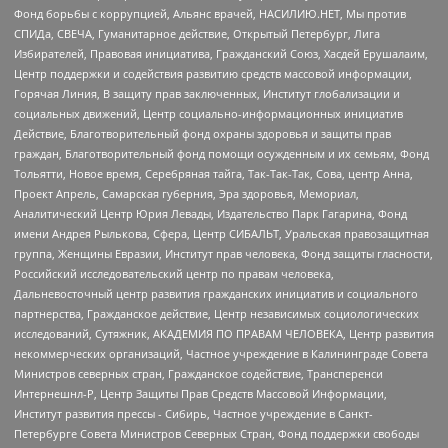
Фонд борьбы с коррупцией, Альянс врачей, НАСИЛИЮ.НЕТ, Мы против
СПИДа, СВЕЧА, Гуманитарное действие, Открытый Петербург, Лига
Избирателей, Правовая инициатива, Гражданский Союз, Хасдей Ерушалаим,
Центр поддержки и содействия развитию средств массовой информации,
Горячая Линия, В защиту прав заключенных, Институт глобализации и
социальных движений, Центр социально-информационных инициатив
Действие, Благотворительный фонд охраны здоровья и защиты прав
граждан, Благотворительный фонд помощи осужденным и их семьям, Фонд
Тольятти, Новое время, Серебряная тайга, Так-Так-Так, Сова, центр Анна,
Проект Апрель, Самарская губерния, Эра здоровья, Мемориал,
Аналитический Центр Юрия Левады, Издательство Парк Гагарина, Фонд
имени Андрея Рылькова, Сфера, Центр СИБАЛЬТ, Уральская правозащитная
группа, Женщины Евразии, Институт прав человека, Фонд защиты гласности,
Российский исследовательский центр по правам человека,
Дальневосточный центр развития гражданских инициатив и социального
партнерства, Гражданское действие, Центр независимых социологических
исследований, Сутяжник, АКАДЕМИЯ ПО ПРАВАМ ЧЕЛОВЕКА, Центр развития
некоммерческих организаций, Частное учреждение в Калининграде Совета
Министров северных стран, Гражданское содействие, Трансперенси
Интернешнл-Р, Центр Защиты Прав Средств Массовой Информации,
Институт развития прессы - Сибирь, Частное учреждение в Санкт-
Петербурге Совета Министров Северных Стран, Фонд поддержки свободы