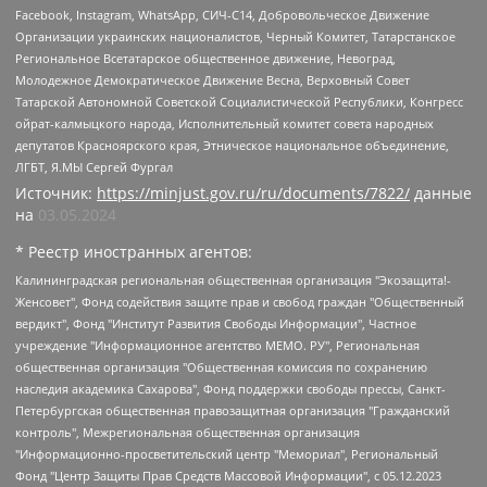
Facebook, Instagram, WhatsApp, СИЧ-С14, Добровольческое Движение
Организации украинских националистов, Черный Комитет, Татарстанское
Региональное Всетатарское общественное движение, Невоград,
Молодежное Демократическое Движение Весна, Верховный Совет
Татарской Автономной Советской Социалистической Республики, Конгресс
ойрат-калмыцкого народа, Исполнительный комитет совета народных
депутатов Красноярского края, Этническое национальное объединение,
ЛГБТ, Я.МЫ Сергей Фургал
Источник:
https://minjust.gov.ru/ru/documents/7822/
данные
на
03.05.2024
* Реестр иностранных агентов:
Калининградская региональная общественная организация "Экозащита!-Женсовет", Фонд содействия защите прав и свобод граждан "Общественный вердикт", Фонд "Институт Развития Свободы Информации", Частное учреждение "Информационное агентство МЕМО. РУ", Региональная общественная организация "Общественная комиссия по сохранению наследия академика Сахарова", Фонд поддержки свободы прессы, Санкт-Петербургская общественная правозащитная организация "Гражданский контроль", Межрегиональная общественная организация "Информационно-просветительский центр "Мемориал", Региональный Фонд "Центр Защиты Прав Средств Массовой Информации", с 05.12.2023 Фонд "Центр Защиты Прав Средств массовой информации", Региональная общественная благотворительная организация помощи беженцам и мигрантам "Гражданское содействие", Негосударственное образовательное учреждение дополнительного профессионального образования (повышение квалификации) специалистов "АКАДЕМИЯ ПО ПРАВАМ ЧЕЛОВЕКА", Свердловская региональная общественная организация "Сутяжник", Автономная некоммерческая организация "Центр независимых социологических исследований", Союз общественных объединений "Российский исследовательский центр по правам человека", Региональное общественное учреждение научно-информационный центр "МЕМОРИАЛ", Некоммерческая организация "Фонд защиты гласности", Автономная некоммерческая организация "Институт прав человека", Городская общественная организация "Екатеринбургское общество "МЕМОРИАЛ", Городская общественная организация "Рязанское историко-просветительское и правозащитное общество "Мемориал" (Рязанский Мемориал), Челябинский региональный орган общественной самодеятельности – женское общественное объединение "Женщины Евразии", Челябинский региональный орган общественной самодеятельности "Уральская правозащитная группа", Фонд содействия защите здоровья и социальной справедливости имени Андрея Рылькова, Автономная Некоммерческая Организация "Аналитический Центр Юрия Левады", Автономная некоммерческая организация социальной поддержки населения "Проект Апрель", Региональная общественная организация помощи женщинам и детям, находящимся в кризисной ситуации "Информационно-методический центр "Анна", Фонд содействия развитию массовых коммуникаций и правовому просвещению "Так-так-Так", Фонд содействия устойчивому развитию "Серебряная тайга", Свердловский региональный общественный фонд социальных проектов "Новое время", "Idel.Реалии", Кавказ.Реалии, Крым.Реалии, Телеканал Настоящее Время, Татаро-башкирская служба Радио Свобода (Azatliq Radiosi), Радио Свободная Европа/Радио Свобода (PCE/PC), "Сибирь.Реалии", "Фактограф", Благотворительный фонд помощи осужденным и их семьям, Автономная некоммерческая организация "Институт глобализации и социальных движений", Фонд "В защиту прав заключенных", Частное учреждение "Центр поддержки и содействия развитию средств массовой информации", Пензенский региональный общественный благотворительный фонд "Гражданский союз", "Север.Реалии", Некоммерческая организация Фонд "Правовая инициатива", Общество с ограниченной ответственностью "Радио Свободная Европа/Радио Свобода", Чешское информационное агентство "MEDIUM-ORIENT", Красноярская региональная общественная организация "Мы против СПИДа", Камалягин Денис Николаевич, Маркелов Сергей Евгеньевич, Пономарев Лев Александрович, Савицкая Людмила Алексеевна, Автономная некоммерческая организация "Центр по работе с проблемой насилия "НАСИЛИЮ.НЕТ", Межрегиональный профессиональный союз работников здравоохранения "Альянс врачей", Юридическое лицо, зарегистрированное в Латвийской Республике, SIA "Medusa Project" (регистрационный номер 40103797863, дата регистрации 10.06.2014), Некоммерческая организация "Фонд по борьбе с коррупцией", Автономная некоммерческая организация "Институт права и публичной политики", Баданин Роман Сергеевич, Гликин Максим Александрович, Железнова Мария Михайловна, Лукьянова Юлия Сергеевна, Маетная Елизавета Витальевна, Маняхин Петр Борисович, Чуракова Ольга Владимировна, Ярош Юлия Петровна, Юридическое лицо "The Insider SIA", зарегистрированное в Риге, Латвийская Республика (дата регистрации 26.06.2015), являющееся администратором доменного имени интернет-издания "The Insider SIA", https://theins.ru, Постернак Алексей Евгеньевич, Рубин Михаил Аркадьевич, Анин Роман Александрович, Юридическое лицо Istories fonds, зарегистрированное в Латвийской Республике (регистрационный номер 50008295751, дата регистрации 24.02.2020), Великовский Дмитрий Александрович, Долинина Ирина Николаевна, Мароховская Алеся Алексеевна, Шлейнов Роман Юрьевич, Шмагун Олеся Валентиновна, Общество с ограниченной ответственностью "Альтаир 2021", Общество с ограниченной ответственностью "Вега 2021", Общество с ограниченной ответственностью "Главный редактор 2021", Общество с ограниченной ответственностью "Ромашки монолит", Важенков Артем Валерьевич, Ивановская областная общественная организация "Центр гендерных исследований", Гурман Юрий Альбертович, Медиапроект "ОВД-Инфо", Егоров Владимир Владимирович, Жилинский Владимир Александрович, Общество с ограниченной ответственностью "ЗП", Иванова София Юрьевна, Карезина Инна Павловна, Кильтау Екатерина Викторовна, Петров Алексей Викторович, Пискунов Сергей Евгеньевич, Смирнов Сергей Сергеевич, Тихонов Михаил Сергеевич, Общество с ограниченной ответственностью "ЖУРНАЛИСТ-ИНОСТРАННЫЙ АГЕНТ", Арапова Галина Юрьевна, Вольтская Татьяна Анатольевна, Американская компания "Mason G.E.S. Anonymous Foundation" (США), являющаяся владельцем интернет-издания https://mnews.world/, Компания "Stichting Bellingcat", зарегистрированная в Нидерландах (дата регистрации 11.07.2018), Захаров Андрей Вячеславович, Клепиковская Екатерина Дмитриевна, Общество с ограниченной ответственностью "МЕМО", Перл Роман Александрович, Симонов Евгений Алексеевич, Соловьева Елена Анатольевна, Сотников Даниил Владимирович, Сурначева Елизавета Дмитриевна, Автономная некоммерческая организация по защите прав человека и информированию населения "Якутия – Наше Мнение", Общество с ограниченной ответственностью "Москоу диджитал медиа", с 26.01.2023 Общество с ограниченной ответственностью "Чайка Белые сады", Ветошкина Валерия Валерьевна, Заговора Максим Александрович, Межрегиональное общественное движение "Российская ЛГБТ - сеть", Оленичев Максим Владимирович, Павлов Иван Юрьевич, Скворцова Елена Сергеевна, Общество с ограниченной ответственностью "Как бы инагент", Кочетков Игорь Викторович, Общество с ограниченной ответственностью "Честные выборы", Еланчик Олег Александрович, Общество с ограниченной ответственностью "Нобелевский призыв", Гималова Регина Эмилевна, Григорьев Андрей Валерьевич, Григорьева Алина Александровна, Ассоциация по содействию защите прав призывников, альтернативнослужащих и военнослужащих "Правозащитная группа "Гражданин.Армия.Право", Хисамова Регина Фаритовна, Автономная некоммерческая организация по реализации социально-правовых программ "Лилит", Дальневосточное общественное движение "Маяк", Санкт-Петербургская ЛГБТ-инициативная группа "Выход", Инициативная группа ЛГБТ+ "Реверс", Алексеев Андрей Викторович, Бекбулатова Таисия Львовна, Беляев Иван Михайлович, Владыкина Елена Сергеевна, Гельман Марат Александрович, Никульшина Вероника Юрьевна, Толоконникова Надежда Андреевна, Шендерович Виктор Анатольевич, Общество с ограниченной ответственностью "Данное сообщение", Общество с ограниченной ответственностью Издательский дом "Новая глава", Айнбиндер Александра Александровна, Московский комьюнити-центр для ЛГБТ+инициатив, Благотворительный фонд развития филантропии, Deutsche Welle (Германия, Kurt-Schumacher-Strasse 3, 53113 Bonn), Борзунова Мария Михайловна, Воробьев Виктор Викторович, Голубева Анна Львовна, Константинова Алла Михайловна, Малкова Ирина Владимировна, Мурадов Мурад Абдулгалимович, Осетинская Елизавета Николаевна, Понасенков Евгений Николаевич, Ганапольский Матвей Юрьевич, Киселев Евгений Алексеевич, Борухович Ирина Григорьевна, Дремин Иван Тимофеевич, Дубровский Дмитрий Викторович, Красноярская региональная общественная организация поддержки и развития альтернативных образовательных технологий и межкультурных коммуникаций "ИНТЕРРА", Маяковская Екатерина Алексеевна, Фейгин Марк Захарович, Филимонов Андрей Викторович, Дзугкоева Регина Николаевна, Доброхотов Роман Александрович, Дудь Юрий Александрович, Елкин Сергей Владимирович, Кругликов Кирилл Игоревич, Сабунаева Мария Леонидовна, Семенов Алексей Владимирович, Шаинян Карен Багратович, Шульман Екатерина Михайловна, Асафьев Артур Валерьевич, Вахштайн Виктор Семенович, Венедиктов Алексей Алексеевич, Лушникова Екатерина Евгеньевна, Волков Леонид Михайлович, Невзоров Александр Глебович, Пархоменко Сергей Борисович, Сироткин Ярослав Николаевич, Кара-Мурза Владимир Владимирович, Баранова Наталья Владимировна, Гозман Леонид Яковлевич, Кагарлицкий Борис Юльевич, Климарев Михаил Валерьевич, Милов Владимир Станиславович, Автономная некоммерческая организация Краснодарский центр современного искусства "Типография", Моргенштерн Алишер Тагирович, Соболь Любовь Эдуардовна, Общество с ограниченной ответственностью "ЛИЗА НОРМ", Каспаров Гарри Кимович, Ходорковский Михаил Борисович, Общество с ограниченной ответственностью "Апрельские тезисы", Данилович Ирина Брониславовна, Кашин Олег Владимирович, Петров Николай Владимирович, Пивоваров Алексей Владимирович, Соколов Михаил Владимирович, Цветкова Юлия Владимировна, Чичваркин Евгений Александрович, Комитет против пыток/Команда против пыток, Общество с ограниченной ответственностью "Первый научный", Общество с ограниченной ответственностью "Вертолет и ко", Белоцерковская Вероника Борисовна, Кац Максим Евгеньевич, Лазарева Татьяна Юрьевна, Шаведдинов Руслан Табризович, Яшин Илья Валерьевич, Общество с ограниченной ответственностью "Иноагент ААВ", Алешковский Дмитрий Петрович, Альбац Евгения Марковна, Быков Дмитрий Львович, Галямина Юлия Евгеньевна, Лойко Сергей Леонидович, Мартынов Кирилл Константинович, Медведев Сергей Александрович, Крашенинников Федор Геннадиевич, Гордеева Катерина Вл