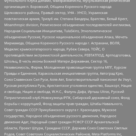
Футбольного Клуба Динамо, Файзрахманисты, Мусульманская религиозная
организация п. Боровский, Община Коренного Русского народа
Щелковского района, Правый сектор, УНА - УНСО, Украинская
повстанческая армия, Тризуб им. Степана Бандеры, Братство, Белый Крест,
Misanthropic division, Религиозное объединение последователей инглиизма,
Народная Социальная Инициатива, TulaSkins, Этнополитическое
объединение Русские, Русское национальное объединение Атака, Мечеть
Мирмамеда, Община Коренного Русского народа г. Астрахани, ВОЛЯ,
Меджлис крымскотатарского народа, Рубеж Севера, ТОЙС, О
противодействии экстремистской деятельности, РЕВТАТПОД, Артподготовка,
Штольц, В честь иконы Божией Матери Державная, Сектор 16,
Независимость, Фирма, Молодежная правозащитная группа МПГ, Курсом
Правды и Единения, Каракольская инициативная группа, Автоград Крю,
Союз Славянских Сил Руси, Алля-Аят, Благотворительный пансионат Ак Умут,
Русская республика Русь, Арестантское уголовное единство, Башкорт, Нация
и свобода, Нация и свобода, W.H.С., Фалунь Дафа, Иртыш Ultras, Русский
Патриотический клуб-Новокузнецк/РПК, Сибирский державный союз, Фонд
борьбы с коррупцией, Фонд защиты прав граждан, Штабы Навального,
Совет граждан СССР Прикубанского округа г. Краснодара, Мужское
государство, Народное объединение русского движения, Народное
движение Адат, Народный совет граждан РСФСР СССР Архангельской
области, Проект Штурм, Граждане СССР, Держава Союз Советских Светлых
Родов, Совет Советских Социалистических Районов, Meta Platforms Inc,