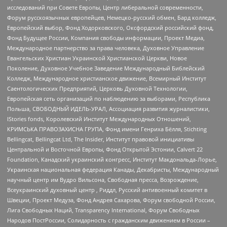
исследований при Совете Европы, Центр либеральной современности,
Форум русскоязычных европейцев, Немецко-русский обмен, Бард колледж,
Европейский выбор, Фонд Ходорковского, Оксфордский российский фонд,
Фонд Будущее России, Компания свободы информации, Проект Медиа,
Международное партнерство за права человека, Духовное Управление
Евангельских Христиан Украинской Христианской Церкви, Новое
Поколение, Духовное Учебное Заведение Международный Библейский
Колледж, Международное христианское движение, Всемирный Институт
Саентологических Предприятий, Церковь Духовной Технологии,
Европейская сеть организаций по наблюдению за выборами, Республика
Польша, СВОБОДНЫЙ ИДЕЛЬ-УРАЛ, Ассоциация развития журналистики,
IStories fonds, Королевский Институт Международных Отношений,
КРИМСЬКА ПРАВОЗАХИСНА ГРУПА, Фонд имени Генриха Бёлля, Stichting
Bellingcat, Bellingcat Ltd, The Insider, Институт правовой инициативы
Центральной и Восточной Европы, Фонд Открытой Эстонии, Calvert 22
Foundation, Канадский украинский конгресс, Институт Макдональда-Лорье,
Украинская национальная федерация Канады, Декабристы, Международный
научный центр им Вудро Вильсона, Свободная пресса, Возрождение,
Всеукраинский духовный центр , Риддл, Русский антивоенный комитет в
Швеции, Проект Медуза, Фонд Андрея Сахарова, Форум свободной России,
Лига Свободных Наций, Transparеncy International, Форум Свободных
Народов ПостРоссии, Солидарность с гражданским движением в России –