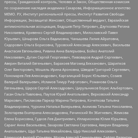
прессы, Гражданский контроль, Человек и Закон, Общественная комиссия
по сохранению наследия академика Сахарова, Информационное агентство
МЕМО. РУ, Институт региональной прессы, Институт Развития Свободы
Информации, Экозащита!-Женсовет, Общественный вердикт, Евразийская
антимонопольная ассоциация, Бедушев Петр Петрович, Дзугкоева Регина
Николаевна, Кривенко Сергей Владимирович, Милославский Павел
Юрьевич, Шнырова Ольга Вадимовна, Чанышева Лилия Айратовна,
Сидорович Ольга Борисовна, Туровский Александр Алексеевич, Васильева
Анастасия Евгеньевна, Ривина Анна Валерьевна, Бойко Анатолий
Николаевич, Дугин Сергей Георгиевич, Пивоваров Андрей Сергеевич,
Аверин Виталий Евгеньевич, Барахоев Магомед Бекханович, Шарипков
Олег Викторович, Мошель Ирина Ароновна, Шведов Григорий Сергеевич,
Пономарев Лев Александрович, Каргалицкий Борис Юльевич, Созаев
Валерий Валерьевич, Исламов Тимур Рифгатович, Романова Ольга
Евгеньевна, Щаров Сергей Алексадрович, Цирульников Борис Альбертович,
Гасан Ольга Павловна, Паутов Юрий Анатольевич, Верховский Александр
Маркович, Пислакова-Паркер Марина Петровна, Кочеткова Татьяна
Владимировна, Чуркина Наталья Валерьевна, Акимова Татьяна Николаевна,
Золотарева Екатерина Александровна, Рачинский Ян Збигневич, Жемкова
Елена Борисовна, Гудков Лев Дмитриевич, Илларионова Юлия Юрьевна,
Саранг Анна Васильевна, Захарова Светлана Сергеевна, Аверин Владимир
Анатольевич, Щур Татьяна Михайловна, Щур Николай Алексеевич,
Блинушов Андрей Юрьевич, Мосин Алексей Геннадьевич, Гефтер Валентин