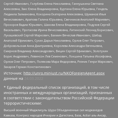
Сергей Иванович, Голубева Елена Николаевна, Ганнушкина Светлана
Алексеевна, Закс Елена Владимировна, Буртина Елена Юрьевна, Гендель
Людмила Залмановна, Кокорина Екатерина Алексеевна, Шуманов Илья
Вячеславович, Арапова Галина Юрьевна, Свечников Анатолий Мариевич,
Прохоров Вадим Юрьевич, Шахова Елена Владимировна, Подузов Сергей
Васильевич, Протасова Ирина Вячеславовна, Литинский Леонид Борисович,
Лукашевский Сергей Маркович, Бахмин Вячеслав Иванович, Шабад
Анатолий Ефимович, Сухих Дарья Николаевна, Орлов Олег Петрович,
Добровольская Анна Дмитриевна, Королева Александра Евгеньевна,
Смирнов Владимир Александрович, Вицин Сергей Ефимович, Золотухин
Борис Андреевич, Левинсон Лев Семенович, Локшина Татьяна Иосифовна,
Орлов Олег Петрович, Полякова Мара Федоровна, Резник Генри Маркович,
Захаров Герман Константинович
Источник:
http://unro.minjust.ru/NKOForeignAgent.aspx
данные на
24.03.2022
* Единый федеральный список организаций, в том числе
иностранных и международных организаций, признанных
в соответствии с законодательством Российской Федерации
террористическими:
Высший военный Маджлисуль Шура Объединенных сил моджахедов
Кавказа, Конгресс народов Ичкерии и Дагестана, База, Асбат аль-Ансар,