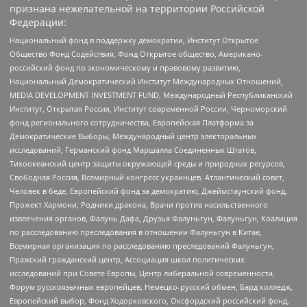
признана нежелательной на территории Российской
Федерации:
Национальный фонд в поддержку демократии, Институт Открытое
Общество Фонд Содействия, Фонд Открытое общество, Американо-
российский фонд по экономическому и правовому развитию,
Национальный Демократический Институт Международных Отношений,
MEDIA DEVELOPMENT INVESTMENT FUND, Международный Республиканский
Институт, Открытая Россия, Институт современной России, Черноморский
фонд регионального сотрудничества, Европейская Платформа за
Демократические Выборы, Международный центр электоральных
исследований, Германский фонд Маршалла Соединенных Штатов,
Тихоокеанский центр защиты окружающей среды и природных ресурсов,
Свободная Россия, Всемирный конгресс украинцев, Атлантический совет,
Человек в беде, Европейский фонд за демократию, Джеймстаунский фонд,
Прожект Хармони, Родники дракона, Врачи против насильственного
извлечения органов, Фалунь Дафа, Друзья Фалуньгун, Фалуньгун, Коалиция
по расследованию преследования в отношении Фалуньгун в Китае,
Всемирная организация по расследованию преследований Фалуньгун,
Пражский гражданский центр, Ассоциация школ политических
исследований при Совете Европы, Центр либеральной современности,
Форум русскоязычных европейцев, Немецко-русский обмен, Бард колледж,
Европейский выбор, Фонд Ходорковского, Оксфордский российский фонд,