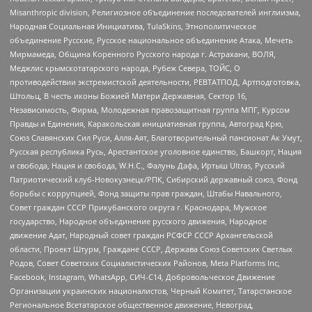
Misanthropic division, Религиозное объединение последователей инглиизма,
Народная Социальная Инициатива, TulaSkins, Этнополитическое
объединение Русские, Русское национальное объединение Атака, Мечеть
Мирмамеда, Община Коренного Русского народа г. Астрахани, ВОЛЯ,
Меджлис крымскотатарского народа, Рубеж Севера, ТОЙС, О
противодействии экстремистской деятельности, РЕВТАТПОД, Артподготовка,
Штольц, В честь иконы Божией Матери Державная, Сектор 16,
Независимость, Фирма, Молодежная правозащитная группа МПГ, Курсом
Правды и Единения, Каракольская инициативная группа, Автоград Крю,
Союз Славянских Сил Руси, Алля-Аят, Благотворительный пансионат Ак Умут,
Русская республика Русь, Арестантское уголовное единство, Башкорт, Нация
и свобода, Нация и свобода, W.H.С., Фалунь Дафа, Иртыш Ultras, Русский
Патриотический клуб-Новокузнецк/РПК, Сибирский державный союз, Фонд
борьбы с коррупцией, Фонд защиты прав граждан, Штабы Навального,
Совет граждан СССР Прикубанского округа г. Краснодара, Мужское
государство, Народное объединение русского движения, Народное
движение Адат, Народный совет граждан РСФСР СССР Архангельской
области, Проект Штурм, Граждане СССР, Держава Союз Советских Светлых
Родов, Совет Советских Социалистических Районов, Meta Platforms Inc,
Facebook, Instagram, WhatsApp, СИЧ-С14, Добровольческое Движение
Организации украинских националистов, Черный Комитет, Татарстанское
Региональное Всетатарское общественное движение, Невоград,