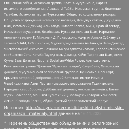
Священная война, Исламская группа, Братья-мусульмане, Партия
исламского освобождения, Лашкар-И-Тайба, Исламская группа, Движение
Талибан, Исламская партия Туркестана, Общество социальных реформ,
Общество возрождения исламского наследия, Дом двух святых, Джунд аш-
Шам, Исламский джихад, Аль-Каида, Имарат Кавказ, АБТО, Правый сектор,
Исламское государство, Джабха аль-Нусра ли-Ахль аш-Шам, Народное
ополчение имени К. Минина и Д. Пожарского, Аджр от Аллаха Субхану уа
Тагьаля SHAM, АУМ Синрике, Муджахеды джамаата Ат-Тавхида Валь-Джихад,
Чистопольский Джамаат, Рохнамо ба суи давлати исломи, Террористическое
сообщество Сеть, Катиба Таухид валь-Джихад, Хайят Тахрир аш-Шам, Ахлю
Сунна Валь Джамаа, National Socialism/White Power, Артподготовка,
Религиозная группа “Джамаат “Красный пахарь”, Колумбайн, Хатлонский
джамаат, Мусульманская религиозная группа п. Кушкуль г. Оренбург,
Крымско-татарский добровольческий батальон имени Номана
Челебиджихана, Азов, Партия исламского возрождения Таджикистана,
Народная самооборона, Дуббайский джамаат, московская ячейка, Батал-
Хаджи Белхороев, Маньяки Культ Убийц, Молодёжь Которая Улыбается,
Легион Свобода России, Айдар, Русский добровольческий корпус
Источник:
http://nac.gov.ru/terroristicheskie-i-ekstremistskie-
organizacii-i-materialy.html
данные на
16.11.2023
* Перечень общественных объединений и религиозных
организаций в отношении которых судом принято