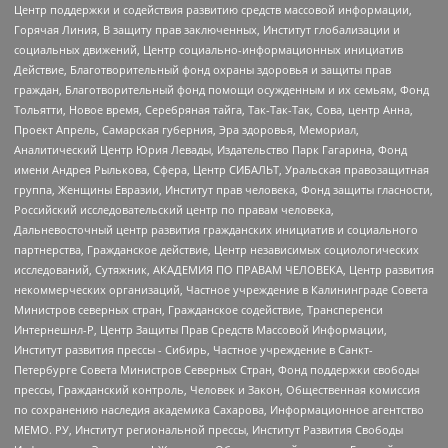
Центр поддержки и содействия развитию средств массовой информации,
Горячая Линия, В защиту прав заключенных, Институт глобализации и
социальных движений, Центр социально-информационных инициатив
Действие, Благотворительный фонд охраны здоровья и защиты прав
граждан, Благотворительный фонд помощи осужденным и их семьям, Фонд
Тольятти, Новое время, Серебряная тайга, Так-Так-Так, Сова, центр Анна,
Проект Апрель, Самарская губерния, Эра здоровья, Мемориал,
Аналитический Центр Юрия Левады, Издательство Парк Гагарина, Фонд
имени Андрея Рылькова, Сфера, Центр СИБАЛЬТ, Уральская правозащитная
группа, Женщины Евразии, Институт прав человека, Фонд защиты гласности,
Российский исследовательский центр по правам человека,
Дальневосточный центр развития гражданских инициатив и социального
партнерства, Гражданское действие, Центр независимых социологических
исследований, Сутяжник, АКАДЕМИЯ ПО ПРАВАМ ЧЕЛОВЕКА, Центр развития
некоммерческих организаций, Частное учреждение в Калининграде Совета
Министров северных стран, Гражданское содействие, Трансперенси
Интернешнл-Р, Центр Защиты Прав Средств Массовой Информации,
Институт развития прессы - Сибирь, Частное учреждение в Санкт-
Петербурге Совета Министров Северных Стран, Фонд поддержки свободы
прессы, Гражданский контроль, Человек и Закон, Общественная комиссия
по сохранению наследия академика Сахарова, Информационное агентство
МЕМО. РУ, Институт региональной прессы, Институт Развития Свободы