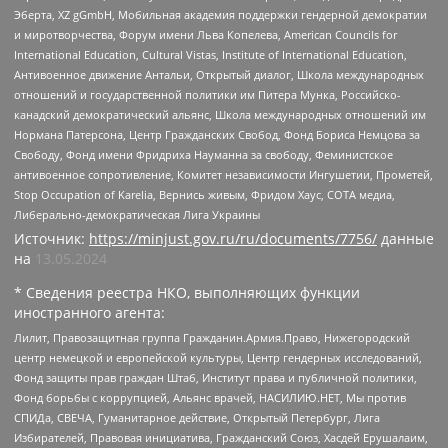
Эберта, XZ gGmbH, Мобильная академия поддержки гендерной демократии
и миротворчества, Форум имени Льва Копелева, American Councils for
International Education, Cultural Vistas, Institute of International Education,
Антивоенное движение Антальи, Открытый диалог, Школа международных
отношений и государственной политики им Питера Мунка, Российско-
канадский демократический альянс, Школа международных отношений им
Нормана Патерсона, Центр Гражданских Свобод, Фонд Бориса Немцова за
Свободу, Фонд имени Фридриха Науманна за свободу, Феминистское
антивоенное сопротивление, Комитет независимости Ингушетии, Прометей,
Stop Occupation of Karelia, Вернись живым, Фридом Хаус, СОТА медиа,
Либерально-демократическая Лига Украины
Источник:
https://minjust.gov.ru/ru/documents/7756/
данные
на
13.05.2024
* Сведения реестра НКО, выполняющих функции
иностранного агента:
Лилит, Правозащитная группа Гражданин.Армия.Право, Нижегородский
центр немецкой и европейской культуры, Центр гендерных исследований,
Фонд защиты прав граждан Штаб, Институт права и публичной политики,
Фонд борьбы с коррупцией, Альянс врачей, НАСИЛИЮ.НЕТ, Мы против
СПИДа, СВЕЧА, Гуманитарное действие, Открытый Петербург, Лига
Избирателей, Правовая инициатива, Гражданский Союз, Хасдей Ерушалаим,