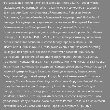
Фонд Будущее России, Компания свободы информации, Проект Медиа,
Международное партнерство за права человека, Духовное Управление
Евангельских Христиан Украинской Христианской Церкви, Новое
Поколение, Духовное Учебное Заведение Международный Библейский
Колледж, Международное христианское движение, Всемирный Институт
Саентологических Предприятий, Церковь Духовной Технологии,
Европейская сеть организаций по наблюдению за выборами, Республика
Польша, СВОБОДНЫЙ ИДЕЛЬ-УРАЛ, Ассоциация развития журналистики,
IStories fonds, Королевский Институт Международных Отношений,
КРИМСЬКА ПРАВОЗАХИСНА ГРУПА, Фонд имени Генриха Бёлля, Stichting
Bellingcat, Bellingcat Ltd, The Insider, Институт правовой инициативы
Центральной и Восточной Европы, Фонд Открытой Эстонии, Calvert 22
Foundation, Канадский украинский конгресс, Институт Макдональда-Лорье,
Украинская национальная федерация Канады, Декабристы, Международный
научный центр им Вудро Вильсона, Свободная пресса, Возрождение,
Всеукраинский духовный центр , Риддл, Русский антивоенный комитет в
Швеции, Проект Медуза, Фонд Андрея Сахарова, Форум свободной России,
Лига Свободных Наций, Transparеncy International, Форум Свободных
Народов ПостРоссии, Солидарность с гражданским движением в России –
Solidarus, КрымSOS, Свободный университет, Институт государственного
управления, Форум гражданского общества Россия, Беллона, Союз жителей
островов Тисима и Хабомаи, Съезд народных депутатов, Гринпис