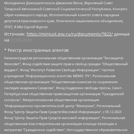
Молодежное Демократическое Движение Весна, Верховный Совет
Татарской Автономной Советской Социалистической Республики, Конгресс
ойрат-калмыцкого народа, Исполнительный комитет совета народных
депутатов Красноярского края, Этническое национальное объединение,
ЛГБТ, Я.МЫ Сергей Фургал
Источник:
https://minjust.gov.ru/ru/documents/7822/
данные
на
03.05.2024
* Реестр иностранных агентов:
Калининградская региональная общественная организация "Экозащита!-Женсовет", Фонд содействия защите прав и свобод граждан "Общественный вердикт", Фонд "Институт Развития Свободы Информации", Частное учреждение "Информационное агентство МЕМО. РУ", Региональная общественная организация "Общественная комиссия по сохранению наследия академика Сахарова", Фонд поддержки свободы прессы, Санкт-Петербургская общественная правозащитная организация "Гражданский контроль", Межрегиональная общественная организация "Информационно-просветительский центр "Мемориал", Региональный Фонд "Центр Защиты Прав Средств Массовой Информации", с 05.12.2023 Фонд "Центр Защиты Прав Средств массовой информации", Региональная общественная благотворительная организация помощи беженцам и мигрантам "Гражданское содействие", Негосударственное образовательное учреждение дополнительного профессионального образования (повышение квалификации) специалистов "АКАДЕМИЯ ПО ПРАВАМ ЧЕЛОВЕКА", Свердловская региональная общественная организация "Сутяжник", Автономная некоммерческая организация "Центр независимых социологических исследований", Союз общественных объединений "Российский исследовательский центр по правам человека", Региональное общественное учреждение научно-информационный центр "МЕМОРИАЛ", Некоммерческая организация "Фонд защиты гласности", Автономная некоммерческая организация "Институт прав человека", Городская общественная организация "Екатеринбургское общество "МЕМОРИАЛ", Городская общественная организация "Рязанское историко-просветительское и правозащитное общество "Мемориал" (Рязанский Мемориал), Челябинский региональный орган общественной самодеятельности – женское общественное объединение "Женщины Евразии", Челябинский региональный орган общественной самодеятельности "Уральская правозащитная группа", Фонд содействия защите здоровья и социальной справедливости имени Андрея Рылькова, Автономная Некоммерческая Организация "Аналитический Центр Юрия Левады", Автономная некоммерческая организация социальной поддержки населения "Проект Апрель", Региональная общественная организация помощи женщинам и детям, находящимся в кризисной ситуации "Информационно-методический центр "Анна", Фонд содействия развитию массовых коммуникаций и правовому просвещению "Так-так-Так", Фонд содействия устойчивому развитию "Серебряная тайга", Свердловский региональный общественный фонд социальных проектов "Новое время", "Idel.Реалии", Кавказ.Реалии, Крым.Реалии, Телеканал Настоящее Время, Татаро-башкирская служба Радио Свобода (Azatliq Radiosi), Радио Свободная Европа/Радио Свобода (PCE/PC), "Сибирь.Реалии", "Фактограф", Благотворительный фонд помощи осужденным и их семьям, Автономная некоммерческая организация "Институт глобализации и социальных движений", Фонд "В защиту прав заключенных", Частное учреждение "Центр поддержки и содействия развитию средств массовой информации", Пензенский региональный общественный благотворительный фонд "Гражданский союз", "Север.Реалии", Некоммерческая организация Фонд "Правовая инициатива", Общество с ограниченной ответственностью "Радио Свободная Европа/Радио Свобода", Чешское информационное агентство "MEDIUM-ORIENT", Красноярская региональная общественная организация "Мы против СПИДа", Камалягин Денис Николаевич, Маркелов Сергей Евгеньевич, Пономарев Лев Александрович, Савицкая Людмила Алексеевна, Автономная некоммерческая организация "Центр по работе с проблемой насилия "НАСИЛИЮ.НЕТ", Межрегиональный профессиональный союз работников здравоохранения "Альянс врачей", Юридическое лицо, зарегистрированное в Латвийской Республике, SIA "Medusa Project" (регистрационный номер 40103797863, дата регистрации 10.06.2014), Некоммерческая организация "Фонд по борьбе с коррупцией", Автономная некоммерческая организация "Институт права и публичной политики", Баданин Роман Сергеевич, Гликин Максим Александрович, Железнова Мария Михайловна, Лукьянова Юлия Сергеевна, Маетная Елизавета Витальевна, Маняхин Петр Борисович, Чуракова Ольга Владимировна, Ярош Юлия Петровна, Юридическое лицо "The Insider SIA", зарегистрированное в Риге, Латвийская Республика (дата регистрации 26.06.2015), являющееся администратором доменного имени интернет-издания "The Insider SIA", https://theins.ru, Постернак Алексей Евгеньевич, Рубин Михаил Аркадьевич, Анин Роман Александрович, Юридическое лицо Istories fonds, зарегистрированное в Латвийской Республике (регистрационный номер 50008295751, дата регистрации 24.02.2020), Великовский Дмитрий Александрович, Долинина Ирина Николаевна, Мароховская Алеся Алексеевна, Шлейнов Роман Юрьевич, Шмагун Олеся Валентиновна, Общество с ограниченной ответственностью "Альтаир 2021", Общество с ограниченной ответственностью "Вега 2021", Общество с ограниченной ответственностью "Главный редактор 2021", Общество с ограниченной ответственностью "Ромашки монолит", Важенков Артем Валерьевич, Ивановская областная общественная организация "Центр гендерных исследований", Гурман Юрий Альбертович, Медиапроект "ОВД-Инфо", Егоров Владимир Владимирович, Жилинский Владимир Александрович, Общество с ограниченной ответственностью "ЗП", Иванова София Юрьевна, Карезина Инна Павловна, Кильтау Екатерина Викторовна, Петров Алексей Викторович, Пискунов Сергей Евгеньевич, Смирнов Сергей Сергеевич, Тихонов Михаил Сергеевич, Общество с ограниченной ответственностью "ЖУРНАЛИСТ-ИНОСТРАННЫЙ АГЕНТ", Арапова Галина Юрьевна, Вольтская Татьяна Анатольевна, Американская компания "Mason G.E.S. Anonymous Foundation" (США), являющаяся владельцем интернет-издания https://mnews.world/, Компания "Stichting Bellingcat", зарегистрированная в Нидерландах (дата регистрации 11.07.2018), Захаров Андрей Вячеславович, Клепиковская Екатерина Дмитриевна, Общество с ограниченной ответственностью "МЕМО", Перл Роман Александрович, Симонов Евгений Алексеевич, Соловьева Елена Анатольевна, Сотников Даниил Владимирович, Сурначева Елизавета Дмитриевна, Автономная некоммерческая организация по защите прав человека и информированию населения "Якутия – Наше Мнение", Общество с ограниченной ответственностью "Москоу диджитал медиа", с 26.01.2023 Общество с ограниченной ответственностью "Чайка Белые сады", Ветошкина Валерия Валерьевна, Заговора Максим Александрович, Межрегиональное общественное движение "Российская ЛГБТ - сеть", Оленичев Максим Владимирович, Павлов Иван Юрьевич, Скворцова Елена Сергеевна, Общество с ограниченной ответственностью "Как бы инагент", Кочетков Игорь Викторович, Общество с ограниченной ответственностью "Честные выборы", Еланчик Олег Александрович, Общество с ограниченной ответственностью "Нобелевский призыв", Гималова Регина Эмилевна, Григорьев Андрей Валерьевич, Григорьева Алина Александровна, Ассоциация по содействию защите прав призывников, альтернативнослужащих и военнослужащих "Правозащитная группа "Гражданин.Армия.Право", Хисамова Регина Фаритовна, Автономная некоммерческая организация по реализации социально-правовых программ "Лилит", Дальневосточное общественное движение "Маяк", Санкт-Петербургская ЛГБТ-инициативная группа "Выход", Инициативная группа ЛГБТ+ "Реверс", Алексеев Андрей Викторович, Бекбулатова Таисия Львовна, Беляев Иван Михайлович, Владыкина Елена Сергеевна, Гельман Марат Александрович, Никульшина Вероника Юрьевна, Толоконникова Надежда Андреевна, Шендерович Виктор Анатольевич, Общество с ограниченной ответственностью "Данное сообщение", Общество с ограниченной ответственностью Издательский дом "Новая глава", Айнбиндер Александра Александровна, Московский комьюнити-центр для ЛГБТ+инициатив, Благотворительный фонд развития филантропии, Deutsche Welle (Германия, Kurt-Schumacher-Strasse 3, 53113 Bonn), Борзунова Мария Михайловна, Воробьев Виктор Викторович, Голубева Анна Львовна, Константинова Алла Михайловна, Малкова Ирина Владимировна, Мурадов Мурад Абдулгалимович, Осетинская Елизавета Николаевна, Понасенков Евгений Николаевич, Ганапольский Матвей Юрьевич, Киселев Евгений Алексеевич, Борухович Ирина Григорьевна, Дремин Иван Тимофеевич, Дубровский Дмитрий Викторович, Красноярская региональная общественная организация поддержки и развития альтернативных образовательных технологий и межкультурных коммуникаций "ИНТЕРРА", Маяковская Екатерина Алексеевна, Фейгин Марк Захарович, Филимонов Андрей Викторович, Дзугкоева Регина Николаевна, Доброхотов Роман Александрович, Дудь Юрий Александрович, Елкин Сергей Владимирович, Кругликов Кирилл Игоревич, Сабунаева Мария Леонидовна, Семенов Алексей Владимирович, Шаинян Карен Багратович, Шульман Екатерина Михайловна, Асафьев Артур Валерьевич, Вахштайн Виктор Семенович, Венедиктов Алексей Алексеевич, Лушникова Екатерина Евгеньевна, Волков Леонид Михайлович, Невзоров Александр Глебович, Пархоменко Сергей Борисович, Сироткин Ярослав Николаевич, Кара-Мурза Владимир Владимирович, Баранова Наталья Владимировна, Гозман Леонид Яковлевич, Кагарлицкий Борис Юльевич, Климарев Михаил Валерьевич, Милов Владимир Станиславович, Автономная некоммерческая организация Краснодарский центр современного искусства "Типография", Моргенштерн Алишер Тагирович, Соболь Любовь Эдуардовна, Общество с ограниченной ответственностью "ЛИЗА НОРМ", Каспаров Гарри Кимович, Ходорковский Михаил Борисович, Общество с ограниченной ответственностью "Апрельские тезисы", Данилович Ирина Брониславовна, Кашин Олег Владимирович, Петров Николай Владимирович, Пивоваров Алексей Владимирович, Соколов Михаил Владимирович, Цветкова Юлия Владимировна, Чичваркин Евгений Александрович, Комитет против пыток/Команда против пыток, Общество с ограниченной ответственностью "Первый научный", Общество с ограниченной ответственностью "Вертолет и ко", Белоцерковская Вероника Борисовна, Кац Максим Евгеньевич, Лазарева Татьяна Юрьевна, Шаведдинов Руслан Табризович, Яшин Илья Валерьевич, Общество с ограниченной ответственностью "Иноагент ААВ", Алешковский Дмитрий Петрович, Альбац Евгения Марковна, Быков Дмитрий Львович, Галямина Юлия Евгеньевна, Лойко Сергей Леонидович, Мартынов Кирилл Константинович, Медведев Сергей Александрович, Крашенинников Федор Геннадиевич, Гордеева Катерина Вл