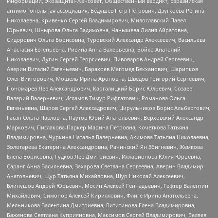
Информации, Экозащита!-Женсовет, Общественный вердикт, Евразийская
антимонопольная ассоциация, Бедушев Петр Петрович, Дзугкоева Регина
Николаевна, Кривенко Сергей Владимирович, Милославский Павел
Юрьевич, Шнырова Ольга Вадимовна, Чанышева Лилия Айратовна,
Сидорович Ольга Борисовна, Туровский Александр Алексеевич, Васильева
Анастасия Евгеньевна, Ривина Анна Валерьевна, Бойко Анатолий
Николаевич, Дугин Сергей Георгиевич, Пивоваров Андрей Сергеевич,
Аверин Виталий Евгеньевич, Барахоев Магомед Бекханович, Шарипков
Олег Викторович, Мошель Ирина Ароновна, Шведов Григорий Сергеевич,
Пономарев Лев Александрович, Каргалицкий Борис Юльевич, Созаев
Валерий Валерьевич, Исламов Тимур Рифгатович, Романова Ольга
Евгеньевна, Щаров Сергей Алексадрович, Цирульников Борис Альбертович,
Гасан Ольга Павловна, Паутов Юрий Анатольевич, Верховский Александр
Маркович, Пислакова-Паркер Марина Петровна, Кочеткова Татьяна
Владимировна, Чуркина Наталья Валерьевна, Акимова Татьяна Николаевна,
Золотарева Екатерина Александровна, Рачинский Ян Збигневич, Жемкова
Елена Борисовна, Гудков Лев Дмитриевич, Илларионова Юлия Юрьевна,
Саранг Анна Васильевна, Захарова Светлана Сергеевна, Аверин Владимир
Анатольевич, Щур Татьяна Михайловна, Щур Николай Алексеевич,
Блинушов Андрей Юрьевич, Мосин Алексей Геннадьевич, Гефтер Валентин
Михайлович, Симонов Алексей Кириллович, Флиге Ирина Анатольевна,
Мельникова Валентина Дмитриевна, Вититинова Елена Владимировна,
Баженова Светлана Куприяновна, Максимов Сергей Владимирович, Беляев