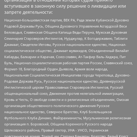
вступившее в законную силу решение о ликвидации или
запрете деятельности:
Национал-большевистская партия, ВЕК РА, Рада земли Кубанской Духовно
Родовой Державы Русь, Община Духовного Управления Асгардской Веси
Беловодья, Славянская Община Капища Веды Перуна, Мужская Духовная
Семинария Староверов-Инглингов, Нурджулар, К Богодержавию, Таблиги
Джамаат, Свидетели Иеговы, Русское национальное единство, Национал-
социалистическое общество, Джамаат мувахидов, Объединенный Вилайат
Кабарды, Балкарии и Карачая, Союз славян, Ат-Такфир Валь-Хиджра, Пит
Буль, Национал-социалистическая рабочая партия России, Славянский союз,
Формат-18, Благородный Орден Дьявола, Армия воли народа,
Национальная Социалистическая Инициатива города Череповца, Духовно-
Родовая Держава Русь, Русское национальное единство, Древнерусской
Инглистической церкви Православных Староверов-Инглингов, Русский
общенациональный союз, Движение против нелегальной иммиграции,
Кровь и Честь, О свободе совести и о религиозных объединениях, Омская
организация общественного политического движения Русское
национальное единство, Северное Братство, Клуб Болельщиков
Футбольного Клуба Динамо, Файзрахманисты, Мусульманская религиозная
организация п. Боровский, Община Коренного Русского народа
Щелковского района, Правый сектор, УНА - УНСО, Украинская
повстанческая армия, Тризуб им. Степана Бандеры, Братство, Белый Крест,