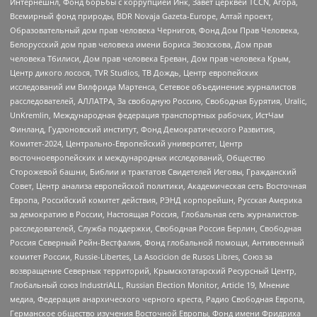
Интернешнл, Фонд борьбы с коррупцией Инк, Завет церквей TCCN, Агора,
Всемирный фонд природы, BDR Novaja Gazeta-Europe, Алтай проект,
Образовательный дом прав человека Чернигов, Фонд Дом Прав Человека,
Белорусский дом прав человека имени Бориса Звозскова, Дом прав
человека Тбилиси, Дом прав человека Ереван, Дом прав человека Крым,
Центр дикого лосося, TVR Studios, ТВ Дождь, Центр европейских
исследований им Вилфрида Мартенса, Сетевое объединение журналистов
расследователей, АЛЛАТРА, За свободную Россию, Свободная Бурятия, Uralic,
UnKremlin, Международная федерация транспортных рабочих, ИстЧам
Финланд, Гудзоновский институт, Фонд Демократического Развития,
Комитет-2024, Центрально-Европейский университет, Центр
восточноевропейских и международных исследований, Общество
Сторожевой башни, Библии и трактатов Свидетелей Иеговы, Гражданский
Совет, Центр анализа европейской политики, Академическая сеть Восточная
Европа, Российский комитет действия, РЭНД корпорейшн, Русская Америка
за демократию в России, Настоящая Россия, Глобальная сеть журналистов-
расследователей, Служба поддержки, Свободная Россия Берлин, Свободная
Россия Северный Рейн-Вестфалия, Фонд глобальной помощи, Антивоенный
комитет России, Russie-Libertes, La Asocicion de Rusos Libres, Союз за
возвращение Северных территорий, Крымскотатарский Ресурсный Центр,
Глобальный союз IndustriALL, Russian Election Monitor, Article 19, Мнение
медиа, Федерация анархического черного креста, Радио Свободная Европа,
Германское общество изучения Восточной Европы, Фонд имени Фридриха