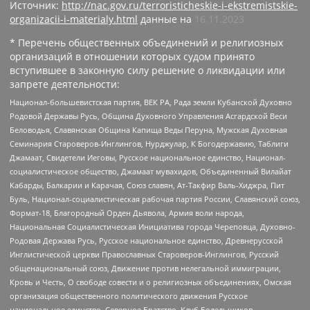
Источник:
http://nac.gov.ru/terroristicheskie-i-ekstremistskie-
organizacii-i-materialy.html
данные на
16.11.2023
* Перечень общественных объединений и религиозных
организаций в отношении которых судом принято
вступившее в законную силу решение о ликвидации или
запрете деятельности:
Национал-большевистская партия, ВЕК РА, Рада земли Кубанской Духовно
Родовой Державы Русь, Община Духовного Управления Асгардской Веси
Беловодья, Славянская Община Капища Веды Перуна, Мужская Духовная
Семинария Староверов-Инглингов, Нурджулар, К Богодержавию, Таблиги
Джамаат, Свидетели Иеговы, Русское национальное единство, Национал-
социалистическое общество, Джамаат мувахидов, Объединенный Вилайат
Кабарды, Балкарии и Карачая, Союз славян, Ат-Такфир Валь-Хиджра, Пит
Буль, Национал-социалистическая рабочая партия России, Славянский союз,
Формат-18, Благородный Орден Дьявола, Армия воли народа,
Национальная Социалистическая Инициатива города Череповца, Духовно-
Родовая Держава Русь, Русское национальное единство, Древнерусской
Инглистической церкви Православных Староверов-Инглингов, Русский
общенациональный союз, Движение против нелегальной иммиграции,
Кровь и Честь, О свободе совести и о религиозных объединениях, Омская
организация общественного политического движения Русское
национальное единство, Северное Братство, Клуб Болельщиков