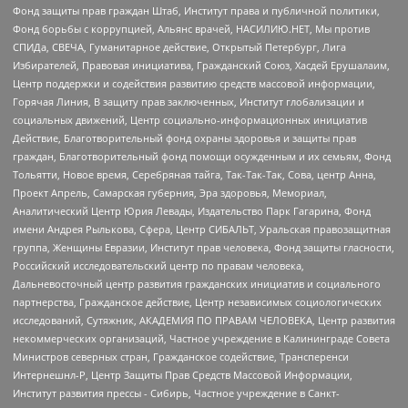
Фонд защиты прав граждан Штаб, Институт права и публичной политики,
Фонд борьбы с коррупцией, Альянс врачей, НАСИЛИЮ.НЕТ, Мы против
СПИДа, СВЕЧА, Гуманитарное действие, Открытый Петербург, Лига
Избирателей, Правовая инициатива, Гражданский Союз, Хасдей Ерушалаим,
Центр поддержки и содействия развитию средств массовой информации,
Горячая Линия, В защиту прав заключенных, Институт глобализации и
социальных движений, Центр социально-информационных инициатив
Действие, Благотворительный фонд охраны здоровья и защиты прав
граждан, Благотворительный фонд помощи осужденным и их семьям, Фонд
Тольятти, Новое время, Серебряная тайга, Так-Так-Так, Сова, центр Анна,
Проект Апрель, Самарская губерния, Эра здоровья, Мемориал,
Аналитический Центр Юрия Левады, Издательство Парк Гагарина, Фонд
имени Андрея Рылькова, Сфера, Центр СИБАЛЬТ, Уральская правозащитная
группа, Женщины Евразии, Институт прав человека, Фонд защиты гласности,
Российский исследовательский центр по правам человека,
Дальневосточный центр развития гражданских инициатив и социального
партнерства, Гражданское действие, Центр независимых социологических
исследований, Сутяжник, АКАДЕМИЯ ПО ПРАВАМ ЧЕЛОВЕКА, Центр развития
некоммерческих организаций, Частное учреждение в Калининграде Совета
Министров северных стран, Гражданское содействие, Трансперенси
Интернешнл-Р, Центр Защиты Прав Средств Массовой Информации,
Институт развития прессы - Сибирь, Частное учреждение в Санкт-