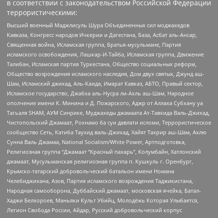
в соответствии с законодательством Российской Федерации
террористическими:
Высший военный Маджлисуль Шура Объединенных сил моджахедов
Кавказа, Конгресс народов Ичкерии и Дагестана, База, Асбат аль-Ансар,
Священная война, Исламская группа, Братья-мусульмане, Партия
исламского освобождения, Лашкар-И-Тайба, Исламская группа, Движение
Талибан, Исламская партия Туркестана, Общество социальных реформ,
Общество возрождения исламского наследия, Дом двух святых, Джунд аш-
Шам, Исламский джихад, Аль-Каида, Имарат Кавказ, АБТО, Правый сектор,
Исламское государство, Джабха аль-Нусра ли-Ахль аш-Шам, Народное
ополчение имени К. Минина и Д. Пожарского, Аджр от Аллаха Субхану уа
Тагьаля SHAM, АУМ Синрике, Муджахеды джамаата Ат-Тавхида Валь-Джихад,
Чистопольский Джамаат, Рохнамо ба суи давлати исломи, Террористическое
сообщество Сеть, Катиба Таухид валь-Джихад, Хайят Тахрир аш-Шам, Ахлю
Сунна Валь Джамаа, National Socialism/White Power, Артподготовка,
Религиозная группа “Джамаат “Красный пахарь”, Колумбайн, Хатлонский
джамаат, Мусульманская религиозная группа п. Кушкуль г. Оренбург,
Крымско-татарский добровольческий батальон имени Номана
Челебиджихана, Азов, Партия исламского возрождения Таджикистана,
Народная самооборона, Дуббайский джамаат, московская ячейка, Батал-
Хаджи Белхороев, Маньяки Культ Убийц, Молодёжь Которая Улыбается,
Легион Свобода России, Айдар, Русский добровольческий корпус