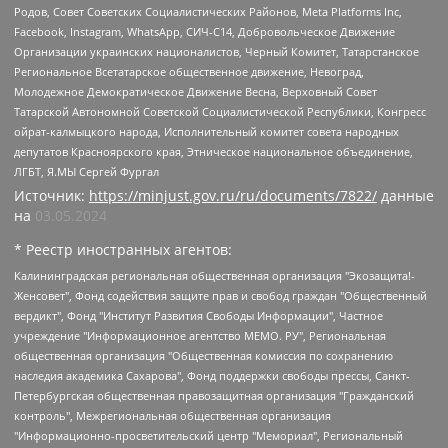
Родов, Совет Советских Социалистических Районов, Meta Platforms Inc,
Facebook, Instagram, WhatsApp, СИЧ-С14, Добровольческое Движение
Организации украинских националистов, Черный Комитет, Татарстанское
Региональное Всетатарское общественное движение, Невоград,
Молодежное Демократическое Движение Весна, Верховный Совет
Татарской Автономной Советской Социалистической Республики, Конгресс
ойрат-калмыцкого народа, Исполнительный комитет совета народных
депутатов Красноярского края, Этническое национальное объединение,
ЛГБТ, Я.МЫ Сергей Фургал
Источник:
https://minjust.gov.ru/ru/documents/7822/
данные
на
03.05.2024
* Реестр иностранных агентов:
Калининградская региональная общественная организация "Экозащита!-Женсовет", Фонд содействия защите прав и свобод граждан "Общественный вердикт", Фонд "Институт Развития Свободы Информации", Частное учреждение "Информационное агентство МЕМО. РУ", Региональная общественная организация "Общественная комиссия по сохранению наследия академика Сахарова", Фонд поддержки свободы прессы, Санкт-Петербургская общественная правозащитная организация "Гражданский контроль", Межрегиональная общественная организация "Информационно-просветительский центр "Мемориал", Региональный Фонд "Центр Защиты Прав Средств Массовой Информации", с 05.12.2023 Фонд "Центр Защиты Прав Средств массовой информации", Региональная общественная благотворительная организация помощи беженцам и мигрантам "Гражданское содействие", Негосударственное образовательное учреждение дополнительного профессионального образования (повышение квалификации) специалистов "АКАДЕМИЯ ПО ПРАВАМ ЧЕЛОВЕКА", Свердловская региональная общественная организация "Сутяжник", Автономная некоммерческая организация "Центр независимых социологических исследований", Союз общественных объединений "Российский исследовательский центр по правам человека", Региональное общественное учреждение научно-информационный центр "МЕМОРИАЛ", Некоммерческая организация "Фонд защиты гласности", Автономная некоммерческая организация "Институт прав человека", Городская общественная организация "Екатеринбургское общество "МЕМОРИАЛ", Городская общественная организация "Рязанское историко-просветительское и правозащитное общество "Мемориал" (Рязанский Мемориал), Челябинский региональный орган общественной самодеятельности – женское общественное объединение "Женщины Евразии", Челябинский региональный орган общественной самодеятельности "Уральская правозащитная группа", Фонд содействия защите здоровья и социальной справедливости имени Андрея Рылькова, Автономная Некоммерческая Организация "Аналитический Центр Юрия Левады", Автономная некоммерческая организация социальной поддержки населения "Проект Апрель", Региональная общественная организация помощи женщинам и детям, находящимся в кризисной ситуации "Информационно-методический центр "Анна", Фонд содействия развитию массовых коммуникаций и правовому просвещению "Так-так-Так", Фонд содействия устойчивому развитию "Серебряная тайга", Свердловский региональный общественный фонд социальных проектов "Новое время", "Idel.Реалии", Кавказ.Реалии, Крым.Реалии, Телеканал Настоящее Время, Татаро-башкирская служба Радио Свобода (Azatliq Radiosi), Радио Свободная Европа/Радио Свобода (PCE/PC), "Сибирь.Реалии", "Фактограф", Благотворительный фонд помощи осужденным и их семьям, Автономная некоммерческая организация "Институт глобализации и социальных движений", Фонд "В защиту прав заключенных", Частное учреждение "Центр поддержки и содействия развитию средств массовой информации", Пензенский региональный общественный благотворительный фонд "Гражданский союз", "Север.Реалии", Некоммерческая организация Фонд "Правовая инициатива", Общество с ограниченной ответственностью "Радио Свободная Европа/Радио Свобода", Чешское информационное агентство "MEDIUM-ORIENT", Красноярская региональная общественная организация "Мы против СПИДа", Камалягин Денис Николаевич, Маркелов Сергей Евгеньевич, Пономарев Лев Александрович, Савицкая Людмила Алексеевна, Автономная некоммерческая организация "Центр по работе с проблемой насилия "НАСИЛИЮ.НЕТ", Межрегиональный профессиональный союз работников здравоохранения "Альянс врачей", Юридическое лицо, зарегистрированное в Латвийской Республике, SIA "Medusa Project" (регистрационный номер 40103797863, дата регистрации 10.06.2014), Некоммерческая организация "Фонд по борьбе с коррупцией", Автономная некоммерческая организация "Институт права и публичной политики", Баданин Роман Сергеевич, Гликин Максим Александрович, Железнова Мария Михайловна, Лукьянова Юлия Сергеевна, Маетная Елизавета Витальевна, Маняхин Петр Борисович, Чуракова Ольга Владимировна, Ярош Юлия Петровна, Юридическое лицо "The Insider SIA", зарегистрированное в Риге, Латвийская Республика (дата регистрации 26.06.2015), являющееся администратором доменного имени интернет-издания "The Insider SIA", https://theins.ru, Постернак Алексей Евгеньевич, Рубин Михаил Аркадьевич, Анин Роман Александрович, Юридическое лицо Istories fonds, зарегистрированное в Латвийской Республике (регистрационный номер 50008295751, дата регистрации 24.02.2020), Великовский Дмитрий Александрович, Долинина Ирина Николаевна, Мароховская Алеся Алексеевна, Шлейнов Роман Юрьевич, Шмагун Олеся Валентиновна, Общество с ограниченной ответственностью "Альтаир 2021", Общество с ограниченной ответственностью "Вега 2021", Общество с ограниченной ответственностью "Главный редактор 2021", Общество с ограниченной ответственностью "Ромашки монолит", Важенков Артем Валерьевич, Ивановская областная общественная организация "Центр гендерных исследований", Гурман Юрий Альбертович, Медиапроект "ОВД-Инфо", Егоров Владимир Владимирович, Жилинский Владимир Александрович, Общество с ограниченной ответственностью "ЗП", Иванова София Юрьевна, Карезина Инна Павловна, Кильтау Екатерина Викторовна, Петров Алексей Викторович, Пискунов Сергей Евгеньевич, Смирнов Сергей Сергеевич, Тихонов Михаил Сергеевич, Общество с ограниченной ответственностью "ЖУРНАЛИСТ-ИНОСТРАННЫЙ АГЕНТ", Арапова Галина Юрьевна, Вольтская Татьяна Анатольевна, Американская компания "Mason G.E.S. Anonymous Foundation" (США), являющаяся владельцем интернет-издания https://mnews.world/, Компания "Stichting Bellingcat", зарегистрированная в Нидерландах (дата регистрации 11.07.2018), Захаров Андрей Вячеславович, Клепиковская Екатерина Дмитриевна, Общество с ограниченной ответственностью "МЕМО", Перл Роман Александрович, Симонов Евгений Алексеевич, Соловьева Елена Анатольевна, Сотников Даниил Владимирович, Сурначева Елизавета Дмитриевна, Автономная некоммерческая организация по защите прав человека и информированию населения "Якутия – Наше Мнение", Общество с ограниченной ответственностью "Москоу диджитал медиа", с 26.01.2023 Общество с ограниченной ответственностью "Чайка Белые сады", Ветошкина Валерия Валерьевна, Заговора Максим Александрович, Межрегиональное общественное движение "Российская ЛГБТ - сеть", Оленичев Максим Владимирович, Павлов Иван Юрьевич, Скворцова Елена Сергеевна, Общество с ограниченной ответственностью "Как бы инагент", Кочетков Игорь Викторович, Общество с ограниченной ответственностью "Честные выборы", Еланчик Олег Александрович, Общество с ограниченной ответственностью "Нобелевский призыв", Гималова Регина Эмилевна, Григорьев Андрей Валерьевич, Григорьева Алина Александровна, Ассоциация по содействию защите прав призывников, альтернативнослужащих и военнослужащих "Правозащитная группа "Гражданин.Армия.Право", Хисамова Регина Фаритовна, Автономная некоммерческая организация по реализации социально-правовых программ "Лилит", Дальневосточное общественное движение "Маяк", Санкт-Петербургская ЛГБТ-инициативная группа "Выход", Инициативная группа ЛГБТ+ "Реверс", Алексеев Андрей Викторович, Бекбулатова Таисия Львовна, Беляев Иван Михайлович, Владыкина Елена Сергеевна, Гельман Марат Александрович, Никульшина Вероника Юрьевна, Толоконникова Надежда Андреевна, Шендерович Виктор Анатольевич, Общество с ограниченной ответственностью "Данное сообщение", Общество с ограниченной ответственностью Издательский дом "Новая глава", Айнбиндер Александра Александровна, Московский комьюнити-центр для ЛГБТ+инициатив, Благотворительный фонд развития филантропии, Deutsche Welle (Германия, Kurt-Schumacher-Strasse 3, 53113 Bonn), Борзунова Мария Михайловна, Воробьев Виктор Викторович, Голубева Анна Львовна, Константинова Алла Михайловна, Малкова Ирина Владимировна, Мурадов Мурад Абдулгалимович, Осетинская Елизавета Николаевна, Понасенков Евгений Николаевич, Ганапольский Матвей Юрьевич, Киселев Евгений Алексеевич, Борухович Ирина Григорьевна, Дремин Иван Тимофеевич, Дубровский Дмитрий Викторович, Красноярская региональная общественная организация поддержки и развития альтернативных образовательных технологий и межкультурных коммуникаций "ИНТЕРРА", Маяковская Екатерина Алексеевна, Фейгин Марк Захарович, Филимонов Андрей Викторович, Дзугкоева Регина Николаевна, Доброхотов Роман Александрович, Дудь Юрий Александрович, Елкин Сергей Владимирович, Кругликов Кирилл Игоревич, Сабунаева Мария Леонидовна, Семенов Алексей Владимирович, Шаинян Карен Багратович, Шульман Екатерина Михайловна, Асафьев Артур Валерьевич, Вахштайн Виктор Семенович, Венедиктов Алексей Алексеевич, Лушникова Екатерина Евгеньевна, Волков Леонид Михайлович, Невзоров Александр Глебович, Пархоменко Сергей Борисович, Сироткин Ярослав Николаевич, Кара-Мурза Владимир Владимирович, Баранова Наталья Владимировна, Гозман Леонид Яковлевич, Кагарлицкий Борис Юльевич, Климарев Михаил Валерьевич, Милов Владимир Станиславович, Автономная некоммерческая организация Краснодарский центр современного искусства "Типография", Моргенштерн Алишер Тагирович, Соболь Любовь Эдуардовна, Общество с ограниченной ответственностью "ЛИЗА НОРМ", Каспаров Гарри Кимович, Ходорковский Михаил Борисович, Общество с ограниченной ответственностью "Апрельские тезисы", Данилович Ирина Брониславовна, Кашин Олег Владимирович, Петров Николай Владимирович, Пивоваров Алексей Владимирович, Соколов Михаил Владимирович, Цветкова Юлия Владимировна, Чичваркин Евгений Александрович, Комитет против пыток/Команда против пыток, Общество с ограниченной ответственностью "Первый научный", Общество с ограниченной ответственностью "Вертолет и ко", Белоцерковская Вероника Борисовна, Кац Максим Евгеньевич, Лазарева Татьяна Юрьевна, Шаведдинов Руслан Табризович, Яшин Илья Валерьевич, Общество с ограниченной ответственностью "Иноагент ААВ", Алешковский Дмитрий Петрович, Альбац Евгения Марковна, Быков Дмитрий Львович, Галямина Юлия Евгеньевна, Лойко Сергей Леонидович, Мартынов Кирилл Константинович, Медведев Сергей Александрович, Крашенинников Федор Геннадиевич, Гордеева Катерина Вл