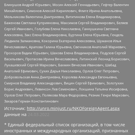
Блинушов Андрей Юрьевич, Мосин Алексей Геннадьевич, Гефтер Валентин
Михайлович, Симонов Алексей Кириллович, Флиге Ирина Анатольевна,
Мельникова Валентина Дмитриевна, Вититинова Елена Владимировна,
Баженова Светлана Куприяновна, Максимов Сергей Владимирович, Беляев
Сергей Иванович, Голубева Елена Николаевна, Ганнушкина Светлана
Алексеевна, Закс Елена Владимировна, Буртина Елена Юрьевна, Гендель
Людмила Залмановна, Кокорина Екатерина Алексеевна, Шуманов Илья
Вячеславович, Арапова Галина Юрьевна, Свечников Анатолий Мариевич,
Прохоров Вадим Юрьевич, Шахова Елена Владимировна, Подузов Сергей
Васильевич, Протасова Ирина Вячеславовна, Литинский Леонид Борисович,
Лукашевский Сергей Маркович, Бахмин Вячеслав Иванович, Шабад
Анатолий Ефимович, Сухих Дарья Николаевна, Орлов Олег Петрович,
Добровольская Анна Дмитриевна, Королева Александра Евгеньевна,
Смирнов Владимир Александрович, Вицин Сергей Ефимович, Золотухин
Борис Андреевич, Левинсон Лев Семенович, Локшина Татьяна Иосифовна,
Орлов Олег Петрович, Полякова Мара Федоровна, Резник Генри Маркович,
Захаров Герман Константинович
Источник:
http://unro.minjust.ru/NKOForeignAgent.aspx
данные на
24.03.2022
* Единый федеральный список организаций, в том числе
иностранных и международных организаций, признанных