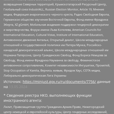
возвращение Северных территорий, Крымскотатарский Ресурсный Центр,
Глобальный союз IndustriALL, Russian Election Monitor, Article 19, Мнение
медиа, Федерация анархического черного креста, Радио Свободная Европа,
Германское общество изучения Восточной Европы, Фонд имени Фридриха
Эберта, XZ gGmbH, Мобильная академия поддержки гендерной демократии
и миротворчества, Форум имени Льва Копелева, American Councils for
International Education, Cultural Vistas, Institute of International Education,
Антивоенное движение Антальи, Открытый диалог, Школа международных
отношений и государственной политики им Питера Мунка, Российско-
канадский демократический альянс, Школа международных отношений им
Нормана Патерсона, Центр Гражданских Свобод, Фонд Бориса Немцова за
Свободу, Фонд имени Фридриха Науманна за свободу, Феминистское
антивоенное сопротивление, Комитет независимости Ингушетии, Прометей,
Stop Occupation of Karelia, Вернись живым, Фридом Хаус, СОТА медиа,
Либерально-демократическая Лига Украины
Источник:
https://minjust.gov.ru/ru/documents/7756/
данные
на
13.05.2024
* Сведения реестра НКО, выполняющих функции
иностранного агента:
Лилит, Правозащитная группа Гражданин.Армия.Право, Нижегородский
центр немецкой и европейской культуры, Центр гендерных исследований,