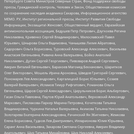
Петербурге Совета Министров Северных Стран, Фонд поддержки свободы
прессы, Гражданский контроль, Человек и Закон, Общественная комиссия
по сохранению наследия академика Сахарова, Информационное агентство
МЕМО. РУ, Институт региональной прессы, Институт Развития Свободы
Информации, Экозащита!-Женсовет, Общественный вердикт, Евразийская
антимонопольная ассоциация, Бедушев Петр Петрович, Дзугкоева Регина
Николаевна, Кривенко Сергей Владимирович, Милославский Павел
Юрьевич, Шнырова Ольга Вадимовна, Чанышева Лилия Айратовна,
Сидорович Ольга Борисовна, Туровский Александр Алексеевич, Васильева
Анастасия Евгеньевна, Ривина Анна Валерьевна, Бойко Анатолий
Николаевич, Дугин Сергей Георгиевич, Пивоваров Андрей Сергеевич,
Аверин Виталий Евгеньевич, Барахоев Магомед Бекханович, Шарипков
Олег Викторович, Мошель Ирина Ароновна, Шведов Григорий Сергеевич,
Пономарев Лев Александрович, Каргалицкий Борис Юльевич, Созаев
Валерий Валерьевич, Исламов Тимур Рифгатович, Романова Ольга
Евгеньевна, Щаров Сергей Алексадрович, Цирульников Борис Альбертович,
Гасан Ольга Павловна, Паутов Юрий Анатольевич, Верховский Александр
Маркович, Пислакова-Паркер Марина Петровна, Кочеткова Татьяна
Владимировна, Чуркина Наталья Валерьевна, Акимова Татьяна Николаевна,
Золотарева Екатерина Александровна, Рачинский Ян Збигневич, Жемкова
Елена Борисовна, Гудков Лев Дмитриевич, Илларионова Юлия Юрьевна,
Саранг Анна Васильевна, Захарова Светлана Сергеевна, Аверин Владимир
Анатольевич, Щур Татьяна Михайловна, Щур Николай Алексеевич,