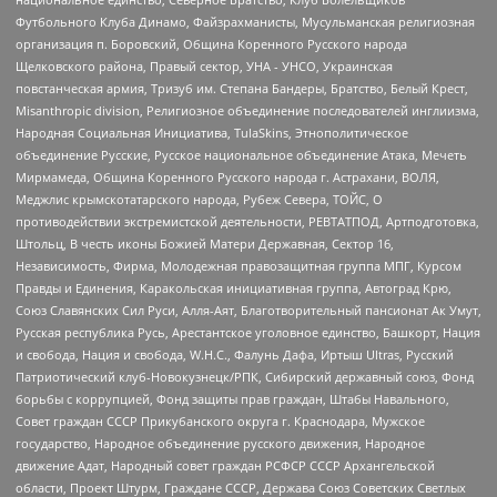
Футбольного Клуба Динамо, Файзрахманисты, Мусульманская религиозная
организация п. Боровский, Община Коренного Русского народа
Щелковского района, Правый сектор, УНА - УНСО, Украинская
повстанческая армия, Тризуб им. Степана Бандеры, Братство, Белый Крест,
Misanthropic division, Религиозное объединение последователей инглиизма,
Народная Социальная Инициатива, TulaSkins, Этнополитическое
объединение Русские, Русское национальное объединение Атака, Мечеть
Мирмамеда, Община Коренного Русского народа г. Астрахани, ВОЛЯ,
Меджлис крымскотатарского народа, Рубеж Севера, ТОЙС, О
противодействии экстремистской деятельности, РЕВТАТПОД, Артподготовка,
Штольц, В честь иконы Божией Матери Державная, Сектор 16,
Независимость, Фирма, Молодежная правозащитная группа МПГ, Курсом
Правды и Единения, Каракольская инициативная группа, Автоград Крю,
Союз Славянских Сил Руси, Алля-Аят, Благотворительный пансионат Ак Умут,
Русская республика Русь, Арестантское уголовное единство, Башкорт, Нация
и свобода, Нация и свобода, W.H.С., Фалунь Дафа, Иртыш Ultras, Русский
Патриотический клуб-Новокузнецк/РПК, Сибирский державный союз, Фонд
борьбы с коррупцией, Фонд защиты прав граждан, Штабы Навального,
Совет граждан СССР Прикубанского округа г. Краснодара, Мужское
государство, Народное объединение русского движения, Народное
движение Адат, Народный совет граждан РСФСР СССР Архангельской
области, Проект Штурм, Граждане СССР, Держава Союз Советских Светлых