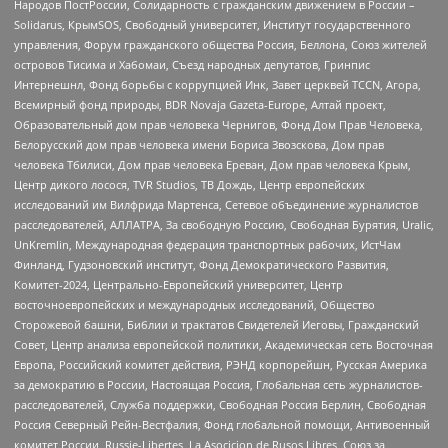
Народов ПостРоссии, Солидарность с гражданским движением в России –
Solidarus, КрымSOS, Свободный университет, Институт государственного
управления, Форум гражданского общества Россия, Беллона, Союз жителей
островов Тисима и Хабомаи, Съезд народных депутатов, Гринпис
Интернешнл, Фонд борьбы с коррупцией Инк, Завет церквей TCCN, Агора,
Всемирный фонд природы, BDR Novaja Gazeta-Europe, Алтай проект,
Образовательный дом прав человека Чернигов, Фонд Дом Прав Человека,
Белорусский дом прав человека имени Бориса Звозскова, Дом прав
человека Тбилиси, Дом прав человека Ереван, Дом прав человека Крым,
Центр дикого лосося, TVR Studios, ТВ Дождь, Центр европейских
исследований им Вилфрида Мартенса, Сетевое объединение журналистов
расследователей, АЛЛАТРА, За свободную Россию, Свободная Бурятия, Uralic,
UnKremlin, Международная федерация транспортных рабочих, ИстЧам
Финланд, Гудзоновский институт, Фонд Демократического Развития,
Комитет-2024, Центрально-Европейский университет, Центр
восточноевропейских и международных исследований, Общество
Сторожевой башни, Библии и трактатов Свидетелей Иеговы, Гражданский
Совет, Центр анализа европейской политики, Академическая сеть Восточная
Европа, Российский комитет действия, РЭНД корпорейшн, Русская Америка
за демократию в России, Настоящая Россия, Глобальная сеть журналистов-
расследователей, Служба поддержки, Свободная Россия Берлин, Свободная
Россия Северный Рейн-Вестфалия, Фонд глобальной помощи, Антивоенный
комитет России, Russie-Libertes, La Asocicion de Rusos Libres, Союз за