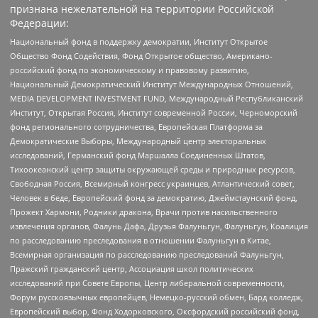
признана нежелательной на территории Российской
Федерации:
Национальный фонд в поддержку демократии, Институт Открытое
Общество Фонд Содействия, Фонд Открытое общество, Американо-
российский фонд по экономическому и правовому развитию,
Национальный Демократический Институт Международных Отношений,
MEDIA DEVELOPMENT INVESTMENT FUND, Международный Республиканский
Институт, Открытая Россия, Институт современной России, Черноморский
фонд регионального сотрудничества, Европейская Платформа за
Демократические Выборы, Международный центр электоральных
исследований, Германский фонд Маршалла Соединенных Штатов,
Тихоокеанский центр защиты окружающей среды и природных ресурсов,
Свободная Россия, Всемирный конгресс украинцев, Атлантический совет,
Человек в беде, Европейский фонд за демократию, Джеймстаунский фонд,
Прожект Хармони, Родники дракона, Врачи против насильственного
извлечения органов, Фалунь Дафа, Друзья Фалуньгун, Фалуньгун, Коалиция
по расследованию преследования в отношении Фалуньгун в Китае,
Всемирная организация по расследованию преследований Фалуньгун,
Пражский гражданский центр, Ассоциация школ политических
исследований при Совете Европы, Центр либеральной современности,
Форум русскоязычных европейцев, Немецко-русский обмен, Бард колледж,
Европейский выбор, Фонд Ходорковского, Оксфордский российский фонд,