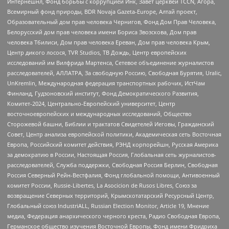
Интернешнл, Фонд борьбы с коррупцией Инк, Завет церквей TCCN, Агора,
Всемирный фонд природы, BDR Novaja Gazeta-Europe, Алтай проект,
Образовательный дом прав человека Чернигов, Фонд Дом Прав Человека,
Белорусский дом прав человека имени Бориса Звозскова, Дом прав
человека Тбилиси, Дом прав человека Ереван, Дом прав человека Крым,
Центр дикого лосося, TVR Studios, ТВ Дождь, Центр европейских
исследований им Вилфрида Мартенса, Сетевое объединение журналистов
расследователей, АЛЛАТРА, За свободную Россию, Свободная Бурятия, Uralic,
UnKremlin, Международная федерация транспортных рабочих, ИстЧам
Финланд, Гудзоновский институт, Фонд Демократического Развития,
Комитет-2024, Центрально-Европейский университет, Центр
восточноевропейских и международных исследований, Общество
Сторожевой башни, Библии и трактатов Свидетелей Иеговы, Гражданский
Совет, Центр анализа европейской политики, Академическая сеть Восточная
Европа, Российский комитет действия, РЭНД корпорейшн, Русская Америка
за демократию в России, Настоящая Россия, Глобальная сеть журналистов-
расследователей, Служба поддержки, Свободная Россия Берлин, Свободная
Россия Северный Рейн-Вестфалия, Фонд глобальной помощи, Антивоенный
комитет России, Russie-Libertes, La Asocicion de Rusos Libres, Союз за
возвращение Северных территорий, Крымскотатарский Ресурсный Центр,
Глобальный союз IndustriALL, Russian Election Monitor, Article 19, Мнение
медиа, Федерация анархического черного креста, Радио Свободная Европа,
Германское общество изучения Восточной Европы, Фонд имени Фридриха