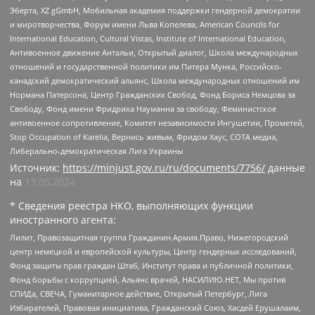
Эберта, XZ gGmbH, Мобильная академия поддержки гендерной демократии
и миротворчества, Форум имени Льва Копелева, American Councils for
International Education, Cultural Vistas, Institute of International Education,
Антивоенное движение Антальи, Открытый диалог, Школа международных
отношений и государственной политики им Питера Мунка, Российско-
канадский демократический альянс, Школа международных отношений им
Нормана Патерсона, Центр Гражданских Свобод, Фонд Бориса Немцова за
Свободу, Фонд имени Фридриха Науманна за свободу, Феминистское
антивоенное сопротивление, Комитет независимости Ингушетии, Прометей,
Stop Occupation of Karelia, Вернись живым, Фридом Хаус, СОТА медиа,
Либерально-демократическая Лига Украины
Источник:
https://minjust.gov.ru/ru/documents/7756/
данные
на
13.05.2024
* Сведения реестра НКО, выполняющих функции
иностранного агента:
Лилит, Правозащитная группа Гражданин.Армия.Право, Нижегородский
центр немецкой и европейской культуры, Центр гендерных исследований,
Фонд защиты прав граждан Штаб, Институт права и публичной политики,
Фонд борьбы с коррупцией, Альянс врачей, НАСИЛИЮ.НЕТ, Мы против
СПИДа, СВЕЧА, Гуманитарное действие, Открытый Петербург, Лига
Избирателей, Правовая инициатива, Гражданский Союз, Хасдей Ерушалаим,