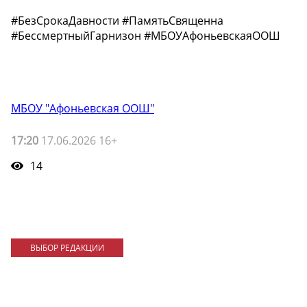
#БезСрокаДавности #ПамятьСвященна
#БессмертныйГарнизон #МБОУАфоньевскаяООШ
МБОУ "Афоньевская ООШ"
17:20
17.06.2026 16+
14
ВЫБОР РЕДАКЦИИ