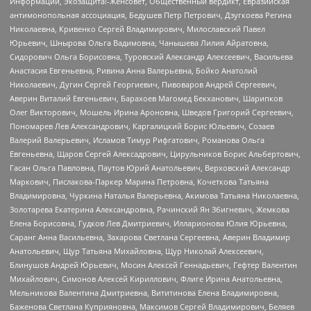
Информации, Экозащита!-Женсовет, Общественный вердикт, Евразийская
антимонопольная ассоциация, Бедушев Петр Петрович, Дзугкоева Регина
Николаевна, Кривенко Сергей Владимирович, Милославский Павел
Юрьевич, Шнырова Ольга Вадимовна, Чанышева Лилия Айратовна,
Сидорович Ольга Борисовна, Туровский Александр Алексеевич, Васильева
Анастасия Евгеньевна, Ривина Анна Валерьевна, Бойко Анатолий
Николаевич, Дугин Сергей Георгиевич, Пивоваров Андрей Сергеевич,
Аверин Виталий Евгеньевич, Барахоев Магомед Бекханович, Шарипков
Олег Викторович, Мошель Ирина Ароновна, Шведов Григорий Сергеевич,
Пономарев Лев Александрович, Каргалицкий Борис Юльевич, Созаев
Валерий Валерьевич, Исламов Тимур Рифгатович, Романова Ольга
Евгеньевна, Щаров Сергей Алексадрович, Цирульников Борис Альбертович,
Гасан Ольга Павловна, Паутов Юрий Анатольевич, Верховский Александр
Маркович, Пислакова-Паркер Марина Петровна, Кочеткова Татьяна
Владимировна, Чуркина Наталья Валерьевна, Акимова Татьяна Николаевна,
Золотарева Екатерина Александровна, Рачинский Ян Збигневич, Жемкова
Елена Борисовна, Гудков Лев Дмитриевич, Илларионова Юлия Юрьевна,
Саранг Анна Васильевна, Захарова Светлана Сергеевна, Аверин Владимир
Анатольевич, Щур Татьяна Михайловна, Щур Николай Алексеевич,
Блинушов Андрей Юрьевич, Мосин Алексей Геннадьевич, Гефтер Валентин
Михайлович, Симонов Алексей Кириллович, Флиге Ирина Анатольевна,
Мельникова Валентина Дмитриевна, Вититинова Елена Владимировна,
Баженова Светлана Куприяновна, Максимов Сергей Владимирович, Беляев