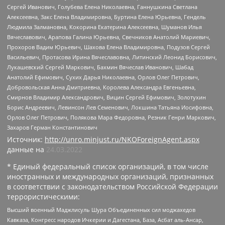
Сергей Иванович, Голубева Елена Николаевна, Ганнушкина Светлана
Алексеевна, Закс Елена Владимировна, Буртина Елена Юрьевна, Гендель
Людмила Залмановна, Кокорина Екатерина Алексеевна, Шуманов Илья
Вячеславович, Арапова Галина Юрьевна, Свечников Анатолий Мариевич,
Прохоров Вадим Юрьевич, Шахова Елена Владимировна, Подузов Сергей
Васильевич, Протасова Ирина Вячеславовна, Литинский Леонид Борисович,
Лукашевский Сергей Маркович, Бахмин Вячеслав Иванович, Шабад
Анатолий Ефимович, Сухих Дарья Николаевна, Орлов Олег Петрович,
Добровольская Анна Дмитриевна, Королева Александра Евгеньевна,
Смирнов Владимир Александрович, Вицин Сергей Ефимович, Золотухин
Борис Андреевич, Левинсон Лев Семенович, Локшина Татьяна Иосифовна,
Орлов Олег Петрович, Полякова Мара Федоровна, Резник Генри Маркович,
Захаров Герман Константинович
Источник:
http://unro.minjust.ru/NKOForeignAgent.aspx
данные на
24.03.2022
* Единый федеральный список организаций, в том числе
иностранных и международных организаций, признанных
в соответствии с законодательством Российской Федерации
террористическими:
Высший военный Маджлисуль Шура Объединенных сил моджахедов
Кавказа, Конгресс народов Ичкерии и Дагестана, База, Асбат аль-Ансар,