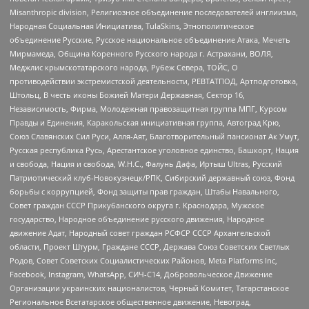
Misanthropic division, Религиозное объединение последователей инглиизма,
Народная Социальная Инициатива, TulaSkins, Этнополитическое
объединение Русские, Русское национальное объединение Атака, Мечеть
Мирмамеда, Община Коренного Русского народа г. Астрахани, ВОЛЯ,
Меджлис крымскотатарского народа, Рубеж Севера, ТОЙС, О
противодействии экстремистской деятельности, РЕВТАТПОД, Артподготовка,
Штольц, В честь иконы Божией Матери Державная, Сектор 16,
Независимость, Фирма, Молодежная правозащитная группа МПГ, Курсом
Правды и Единения, Каракольская инициативная группа, Автоград Крю,
Союз Славянских Сил Руси, Алля-Аят, Благотворительный пансионат Ак Умут,
Русская республика Русь, Арестантское уголовное единство, Башкорт, Нация
и свобода, Нация и свобода, W.H.С., Фалунь Дафа, Иртыш Ultras, Русский
Патриотический клуб-Новокузнецк/РПК, Сибирский державный союз, Фонд
борьбы с коррупцией, Фонд защиты прав граждан, Штабы Навального,
Совет граждан СССР Прикубанского округа г. Краснодара, Мужское
государство, Народное объединение русского движения, Народное
движение Адат, Народный совет граждан РСФСР СССР Архангельской
области, Проект Штурм, Граждане СССР, Держава Союз Советских Светлых
Родов, Совет Советских Социалистических Районов, Meta Platforms Inc,
Facebook, Instagram, WhatsApp, СИЧ-С14, Добровольческое Движение
Организации украинских националистов, Черный Комитет, Татарстанское
Региональное Всетатарское общественное движение, Невоград,