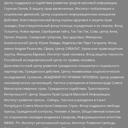
Центр поддержки и содействия развитию средств массовой информации,
Горячая Линия, В защиту прав заключенных, Институт глобализации и
социальных движений, Центр социально-информационных инициатив
Действие, Благотворительный фонд охраны здоровья и защиты прав
граждан, Благотворительный фонд помощи осужденным и их семьям, Фонд
Тольятти, Новое время, Серебряная тайга, Так-Так-Так, Сова, центр Анна,
Проект Апрель, Самарская губерния, Эра здоровья, Мемориал,
Аналитический Центр Юрия Левады, Издательство Парк Гагарина, Фонд
имени Андрея Рылькова, Сфера, Центр СИБАЛЬТ, Уральская правозащитная
группа, Женщины Евразии, Институт прав человека, Фонд защиты гласности,
Российский исследовательский центр по правам человека,
Дальневосточный центр развития гражданских инициатив и социального
партнерства, Гражданское действие, Центр независимых социологических
исследований, Сутяжник, АКАДЕМИЯ ПО ПРАВАМ ЧЕЛОВЕКА, Центр развития
некоммерческих организаций, Частное учреждение в Калининграде Совета
Министров северных стран, Гражданское содействие, Трансперенси
Интернешнл-Р, Центр Защиты Прав Средств Массовой Информации,
Институт развития прессы - Сибирь, Частное учреждение в Санкт-
Петербурге Совета Министров Северных Стран, Фонд поддержки свободы
прессы, Гражданский контроль, Человек и Закон, Общественная комиссия
по сохранению наследия академика Сахарова, Информационное агентство
МЕМО. РУ, Институт региональной прессы, Институт Развития Свободы