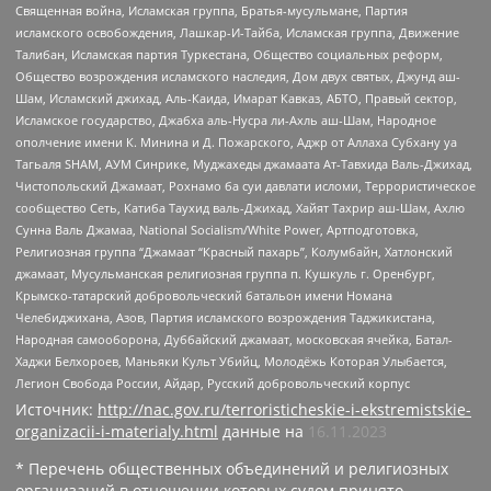
Священная война, Исламская группа, Братья-мусульмане, Партия
исламского освобождения, Лашкар-И-Тайба, Исламская группа, Движение
Талибан, Исламская партия Туркестана, Общество социальных реформ,
Общество возрождения исламского наследия, Дом двух святых, Джунд аш-
Шам, Исламский джихад, Аль-Каида, Имарат Кавказ, АБТО, Правый сектор,
Исламское государство, Джабха аль-Нусра ли-Ахль аш-Шам, Народное
ополчение имени К. Минина и Д. Пожарского, Аджр от Аллаха Субхану уа
Тагьаля SHAM, АУМ Синрике, Муджахеды джамаата Ат-Тавхида Валь-Джихад,
Чистопольский Джамаат, Рохнамо ба суи давлати исломи, Террористическое
сообщество Сеть, Катиба Таухид валь-Джихад, Хайят Тахрир аш-Шам, Ахлю
Сунна Валь Джамаа, National Socialism/White Power, Артподготовка,
Религиозная группа “Джамаат “Красный пахарь”, Колумбайн, Хатлонский
джамаат, Мусульманская религиозная группа п. Кушкуль г. Оренбург,
Крымско-татарский добровольческий батальон имени Номана
Челебиджихана, Азов, Партия исламского возрождения Таджикистана,
Народная самооборона, Дуббайский джамаат, московская ячейка, Батал-
Хаджи Белхороев, Маньяки Культ Убийц, Молодёжь Которая Улыбается,
Легион Свобода России, Айдар, Русский добровольческий корпус
Источник:
http://nac.gov.ru/terroristicheskie-i-ekstremistskie-
organizacii-i-materialy.html
данные на
16.11.2023
* Перечень общественных объединений и религиозных
организаций в отношении которых судом принято