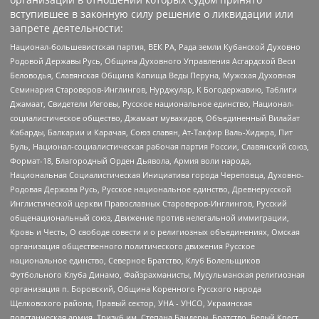
вступившее в законную силу решение о ликвидации или
запрете деятельности:
Национал-большевистская партия, ВЕК РА, Рада земли Кубанской Духовно
Родовой Державы Русь, Община Духовного Управления Асгардской Веси
Беловодья, Славянская Община Капища Веды Перуна, Мужская Духовная
Семинария Староверов-Инглингов, Нурджулар, К Богодержавию, Таблиги
Джамаат, Свидетели Иеговы, Русское национальное единство, Национал-
социалистическое общество, Джамаат мувахидов, Объединенный Вилайат
Кабарды, Балкарии и Карачая, Союз славян, Ат-Такфир Валь-Хиджра, Пит
Буль, Национал-социалистическая рабочая партия России, Славянский союз,
Формат-18, Благородный Орден Дьявола, Армия воли народа,
Национальная Социалистическая Инициатива города Череповца, Духовно-
Родовая Держава Русь, Русское национальное единство, Древнерусской
Инглистической церкви Православных Староверов-Инглингов, Русский
общенациональный союз, Движение против нелегальной иммиграции,
Кровь и Честь, О свободе совести и о религиозных объединениях, Омская
организация общественного политического движения Русское
национальное единство, Северное Братство, Клуб Болельщиков
Футбольного Клуба Динамо, Файзрахманисты, Мусульманская религиозная
организация п. Боровский, Община Коренного Русского народа
Щелковского района, Правый сектор, УНА - УНСО, Украинская
повстанческая армия, Тризуб им. Степана Бандеры, Братство, Белый Крест,