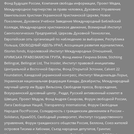
Фонд Будущее России, Компания свободы информации, Проект Медиа,
Международное партнерство за права человека, Духовное Управление
Евангельских Христиан Украинской Христианской Церкви, Новое
Поколение, Духовное Учебное Заведение Международный Библейский
Колледж, Международное христианское движение, Всемирный Институт
Саентологических Предприятий, Церковь Духовной Технологии,
Европейская сеть организаций по наблюдению за выборами, Республика
Польша, СВОБОДНЫЙ ИДЕЛЬ-УРАЛ, Ассоциация развития журналистики,
IStories fonds, Королевский Институт Международных Отношений,
КРИМСЬКА ПРАВОЗАХИСНА ГРУПА, Фонд имени Генриха Бёлля, Stichting
Bellingcat, Bellingcat Ltd, The Insider, Институт правовой инициативы
Центральной и Восточной Европы, Фонд Открытой Эстонии, Calvert 22
Foundation, Канадский украинский конгресс, Институт Макдональда-Лорье,
Украинская национальная федерация Канады, Декабристы, Международный
научный центр им Вудро Вильсона, Свободная пресса, Возрождение,
Всеукраинский духовный центр , Риддл, Русский антивоенный комитет в
Швеции, Проект Медуза, Фонд Андрея Сахарова, Форум свободной России,
Лига Свободных Наций, Transparеncy International, Форум Свободных
Народов ПостРоссии, Солидарность с гражданским движением в России –
Solidarus, КрымSOS, Свободный университет, Институт государственного
управления, Форум гражданского общества Россия, Беллона, Союз жителей
островов Тисима и Хабомаи, Съезд народных депутатов, Гринпис