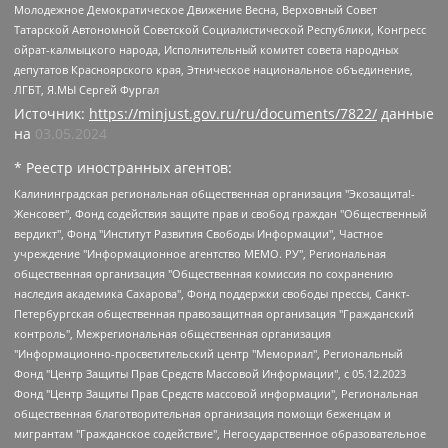
Молодежное Демократическое Движение Весна, Верховный Совет
Татарской Автономной Советской Социалистической Республики, Конгресс
ойрат-калмыцкого народа, Исполнительный комитет совета народных
депутатов Красноярского края, Этническое национальное объединение,
ЛГБТ, Я.МЫ Сергей Фургал
Источник:
https://minjust.gov.ru/ru/documents/7822/
данные
на
03.05.2024
* Реестр иностранных агентов:
Калининградская региональная общественная организация "Экозащита!-Женсовет", Фонд содействия защите прав и свобод граждан "Общественный вердикт", Фонд "Институт Развития Свободы Информации", Частное учреждение "Информационное агентство МЕМО. РУ", Региональная общественная организация "Общественная комиссия по сохранению наследия академика Сахарова", Фонд поддержки свободы прессы, Санкт-Петербургская общественная правозащитная организация "Гражданский контроль", Межрегиональная общественная организация "Информационно-просветительский центр "Мемориал", Региональный Фонд "Центр Защиты Прав Средств Массовой Информации", с 05.12.2023 Фонд "Центр Защиты Прав Средств массовой информации", Региональная общественная благотворительная организация помощи беженцам и мигрантам "Гражданское содействие", Негосударственное образовательное учреждение дополнительного профессионального образования (повышение квалификации) специалистов "АКАДЕМИЯ ПО ПРАВАМ ЧЕЛОВЕКА", Свердловская региональная общественная организация "Сутяжник", Автономная некоммерческая организация "Центр независимых социологических исследований", Союз общественных объединений "Российский исследовательский центр по правам человека", Региональное общественное учреждение научно-информационный центр "МЕМОРИАЛ", Некоммерческая организация "Фонд защиты гласности", Автономная некоммерческая организация "Институт прав человека", Городская общественная организация "Екатеринбургское общество "МЕМОРИАЛ", Городская общественная организация "Рязанское историко-просветительское и правозащитное общество "Мемориал" (Рязанский Мемориал), Челябинский региональный орган общественной самодеятельности – женское общественное объединение "Женщины Евразии", Челябинский региональный орган общественной самодеятельности "Уральская правозащитная группа", Фонд содействия защите здоровья и социальной справедливости имени Андрея Рылькова, Автономная Некоммерческая Организация "Аналитический Центр Юрия Левады", Автономная некоммерческая организация социальной поддержки населения "Проект Апрель", Региональная общественная организация помощи женщинам и детям, находящимся в кризисной ситуации "Информационно-методический центр "Анна", Фонд содействия развитию массовых коммуникаций и правовому просвещению "Так-так-Так", Фонд содействия устойчивому развитию "Серебряная тайга", Свердловский региональный общественный фонд социальных проектов "Новое время", "Idel.Реалии", Кавказ.Реалии, Крым.Реалии, Телеканал Настоящее Время, Татаро-башкирская служба Радио Свобода (Azatliq Radiosi), Радио Свободная Европа/Радио Свобода (PCE/PC), "Сибирь.Реалии", "Фактограф", Благотворительный фонд помощи осужденным и их семьям, Автономная некоммерческая организация "Институт глобализации и социальных движений", Фонд "В защиту прав заключенных", Частное учреждение "Центр поддержки и содействия развитию средств массовой информации", Пензенский региональный общественный благотворительный фонд "Гражданский союз", "Север.Реалии", Некоммерческая организация Фонд "Правовая инициатива", Общество с ограниченной ответственностью "Радио Свободная Европа/Радио Свобода", Чешское информационное агентство "MEDIUM-ORIENT", Красноярская региональная общественная организация "Мы против СПИДа", Камалягин Денис Николаевич, Маркелов Сергей Евгеньевич, Пономарев Лев Александрович, Савицкая Людмила Алексеевна, Автономная некоммерческая организация "Центр по работе с проблемой насилия "НАСИЛИЮ.НЕТ", Межрегиональный профессиональный союз работников здравоохранения "Альянс врачей", Юридическое лицо, зарегистрированное в Латвийской Республике, SIA "Medusa Project" (регистрационный номер 40103797863, дата регистрации 10.06.2014), Некоммерческая организация "Фонд по борьбе с коррупцией", Автономная некоммерческая организация "Институт права и публичной политики", Баданин Роман Сергеевич, Гликин Максим Александрович, Железнова Мария Михайловна, Лукьянова Юлия Сергеевна, Маетная Елизавета Витальевна, Маняхин Петр Борисович, Чуракова Ольга Владимировна, Ярош Юлия Петровна, Юридическое лицо "The Insider SIA", зарегистрированное в Риге, Латвийская Республика (дата регистрации 26.06.2015), являющееся администратором доменного имени интернет-издания "The Insider SIA", https://theins.ru, Постернак Алексей Евгеньевич, Рубин Михаил Аркадьевич, Анин Роман Александрович, Юридическое лицо Istories fonds, зарегистрированное в Латвийской Республике (регистрационный номер 50008295751, дата регистрации 24.02.2020), Великовский Дмитрий Александрович, Долинина Ирина Николаевна, Мароховская Алеся Алексеевна, Шлейнов Роман Юрьевич, Шмагун Олеся Валентиновна, Общество с ограниченной ответственностью "Альтаир 2021", Общество с ограниченной ответственностью "Вега 2021", Общество с ограниченной ответственностью "Главный редактор 2021", Общество с ограниченной ответственностью "Ромашки монолит", Важенков Артем Валерьевич, Ивановская областная общественная организация "Центр гендерных исследований", Гурман Юрий Альбертович, Медиапроект "ОВД-Инфо", Егоров Владимир Владимирович, Жилинский Владимир Александрович, Общество с ограниченной ответственностью "ЗП", Иванова София Юрьевна, Карезина Инна Павловна, Кильтау Екатерина Викторовна, Петров Алексей Викторович, Пискунов Сергей Евгеньевич, Смирнов Сергей Сергеевич, Тихонов Михаил Сергеевич, Общество с ограниченной ответственностью "ЖУРНАЛИСТ-ИНОСТРАННЫЙ АГЕНТ", Арапова Галина Юрьевна, Вольтская Татьяна Анатольевна, Американская компания "Mason G.E.S. Anonymous Foundation" (США), являющаяся владельцем интернет-издания https://mnews.world/, Компания "Stichting Bellingcat", зарегистрированная в Нидерландах (дата регистрации 11.07.2018), Захаров Андрей Вячеславович, Клепиковская Екатерина Дмитриевна, Общество с ограниченной ответственностью "МЕМО", Перл Роман Александрович, Симонов Евгений Алексеевич, Соловьева Елена Анатольевна, Сотников Даниил Владимирович, Сурначева Елизавета Дмитриевна, Автономная некоммерческая организация по защите прав человека и информированию населения "Якутия – Наше Мнение", Общество с ограниченной ответственностью "Москоу диджитал медиа", с 26.01.2023 Общество с ограниченной ответственностью "Чайка Белые сады", Ветошкина Валерия Валерьевна, Заговора Максим Александрович, Межрегиональное общественное движение "Российская ЛГБТ - сеть", Оленичев Максим Владимирович, Павлов Иван Юрьевич, Скворцова Елена Сергеевна, Общество с ограниченной ответственностью "Как бы инагент", Кочетков Игорь Викторович, Общество с ограниченной ответственностью "Честные выборы", Еланчик Олег Александрович, Общество с ограниченной ответственностью "Нобелевский призыв", Гималова Регина Эмилевна, Григорьев Андрей Валерьевич, Григорьева Алина Александровна, Ассоциация по содействию защите прав призывников, альтернативнослужащих и военнослужащих "Правозащитная группа "Гражданин.Армия.Право", Хисамова Регина Фаритовна, Автономная некоммерческая организация по реализации социально-правовых программ "Лилит", Дальневосточное общественное движение "Маяк", Санкт-Петербургская ЛГБТ-инициативная группа "Выход", Инициативная группа ЛГБТ+ "Реверс", Алексеев Андрей Викторович, Бекбулатова Таисия Львовна, Беляев Иван Михайлович, Владыкина Елена Сергеевна, Гельман Марат Александрович, Никульшина Вероника Юрьевна, Толоконникова Надежда Андреевна, Шендерович Виктор Анатольевич, Общество с ограниченной ответственностью "Данное сообщение", Общество с ограниченной ответственностью Издательский дом "Новая глава", Айнбиндер Александра Александровна, Московский комьюнити-центр для ЛГБТ+инициатив, Благотворительный фонд развития филантропии, Deutsche Welle (Германия, Kurt-Schumacher-Strasse 3, 53113 Bonn), Борзунова Мария Михайловна, Воробьев Виктор Викторович, Голубева Анна Львовна, Константинова Алла Михайловна, Малкова Ирина Владимировна, Мурадов Мурад Абдулгалимович, Осетинская Елизавета Николаевна, Понасенков Евгений Николаевич, Ганапольский Матвей Юрьевич, Киселев Евгений Алексеевич, Борухович Ирина Григорьевна, Дремин Иван Тимофеевич, Дубровский Дмитрий Викторович, Красноярская региональная общественная организация поддержки и развития альтернативных образовательных технологий и межкультурных коммуникаций "ИНТЕРРА", Маяковская Екатерина Алексеевна, Фейгин Марк Захарович, Филимонов Андрей Викторович, Дзугкоева Регина Николаевна, Доброхотов Роман Александрович, Дудь Юрий Александрович, Елкин Сергей Владимирович, Кругликов Кирилл Игоревич, Сабунаева Мария Леонидовна, Семенов Алексей Владимирович, Шаинян Карен Багратович, Шульман Екатерина Михайловна, Асафьев Артур Валерьевич, Вахштайн Виктор Семенович, Венедиктов Алексей Алексеевич, Лушникова Екатерина Евгеньевна, Волков Леонид Михайлович, Невзоров Александр Глебович, Пархоменко Сергей Борисович, Сироткин Ярослав Николаевич, Кара-Мурза Владимир Владимирович, Баранова Наталья Владимировна, Гозман Леонид Яковлевич, Кагарлицкий Борис Юльевич, Климарев Михаил Валерьевич, Милов Владимир Станиславович, Автономная некоммерческая организация Краснодарский центр современного искусства "Типография", Моргенштерн Алишер Тагирович, Соболь Любовь Эдуардовна, Общество с ограниченной ответственностью "ЛИЗА НОРМ", Каспаров Гарри Кимович, Ходорковский Михаил Борисович, Общество с ограниченной ответственностью "Апрельские тезисы", Данилович Ирина Брониславовна, Кашин Олег Владимирович, Петров Николай Владимирович, Пивоваров Алексей Владимирович, Соколов Михаил Владимирович, Цветкова Юлия Владимировна, Чичваркин Евгений Александрович, Комитет против пыток/Команда против пыток, Общество с ограниченной ответственностью "Первый научный", Общество с ограниченной ответственностью "Вертолет и ко", Белоцерковская Вероника Борисовна, Кац Максим Евгеньевич, Лазарева Татьяна Юрьевна, Шаведдинов Руслан Табризович, Яшин Илья Валерьевич, Общество с ограниченной ответственностью "Иноагент ААВ", Алешковский Дмитрий Петрович, Альбац Евгения Марковна, Быков Дмитрий Львович, Галямина Юлия Евгеньевна, Лойко Сергей Леонидович, Мартынов Кирилл Константинович, Медведев Сергей Александрович, Крашенинников Федор Геннадиевич, Гордеева Катерина Вл