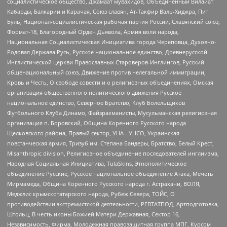
социалистическое общество, Джамаат мувахидов, Объединенный Вилайат
Кабарды, Балкарии и Карачая, Союз славян, Ат-Такфир Валь-Хиджра, Пит
Буль, Национал-социалистическая рабочая партия России, Славянский союз,
Формат-18, Благородный Орден Дьявола, Армия воли народа,
Национальная Социалистическая Инициатива города Череповца, Духовно-
Родовая Держава Русь, Русское национальное единство, Древнерусской
Инглистической церкви Православных Староверов-Инглингов, Русский
общенациональный союз, Движение против нелегальной иммиграции,
Кровь и Честь, О свободе совести и о религиозных объединениях, Омская
организация общественного политического движения Русское
национальное единство, Северное Братство, Клуб Болельщиков
Футбольного Клуба Динамо, Файзрахманисты, Мусульманская религиозная
организация п. Боровский, Община Коренного Русского народа
Щелковского района, Правый сектор, УНА - УНСО, Украинская
повстанческая армия, Тризуб им. Степана Бандеры, Братство, Белый Крест,
Misanthropic division, Религиозное объединение последователей инглиизма,
Народная Социальная Инициатива, TulaSkins, Этнополитическое
объединение Русские, Русское национальное объединение Атака, Мечеть
Мирмамеда, Община Коренного Русского народа г. Астрахани, ВОЛЯ,
Меджлис крымскотатарского народа, Рубеж Севера, ТОЙС, О
противодействии экстремистской деятельности, РЕВТАТПОД, Артподготовка,
Штольц, В честь иконы Божией Матери Державная, Сектор 16,
Независимость, Фирма, Молодежная правозащитная группа МПГ, Курсом