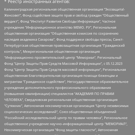
* Реестр иностранных агентов:
Калининградская региональная общественная организация "Экозащита!-Женсовет", Фонд содействия защите прав и свобод граждан "Общественный вердикт", Фонд "Институт Развития Свободы Информации", Частное учреждение "Информационное агентство МЕМО. РУ", Региональная общественная организация "Общественная комиссия по сохранению наследия академика Сахарова", Фонд поддержки свободы прессы, Санкт-Петербургская общественная правозащитная организация "Гражданский контроль", Межрегиональная общественная организация "Информационно-просветительский центр "Мемориал", Региональный Фонд "Центр Защиты Прав Средств Массовой Информации", с 05.12.2023 Фонд "Центр Защиты Прав Средств массовой информации", Региональная общественная благотворительная организация помощи беженцам и мигрантам "Гражданское содействие", Негосударственное образовательное учреждение дополнительного профессионального образования (повышение квалификации) специалистов "АКАДЕМИЯ ПО ПРАВАМ ЧЕЛОВЕКА", Свердловская региональная общественная организация "Сутяжник", Автономная некоммерческая организация "Центр независимых социологических исследований", Союз общественных объединений "Российский исследовательский центр по правам человека", Региональное общественное учреждение научно-информационный центр "МЕМОРИАЛ", Некоммерческая организация "Фонд защиты гласности", Автономная некоммерческая организация "Институт прав человека", Городская общественная организация "Екатеринбургское общество "МЕМОРИАЛ", Городская общественная организация "Рязанское историко-просветительское и правозащитное общество "Мемориал" (Рязанский Мемориал), Челябинский региональный орган общественной самодеятельности – женское общественное объединение "Женщины Евразии", Челябинский региональный орган общественной самодеятельности "Уральская правозащитная группа", Фонд содействия защите здоровья и социальной справедливости имени Андрея Рылькова, Автономная Некоммерческая Организация "Аналитический Центр Юрия Левады", Автономная некоммерческая организация социальной поддержки населения "Проект Апрель", Региональная общественная организация помощи женщинам и детям, находящимся в кризисной ситуации "Информационно-методический центр "Анна", Фонд содействия развитию массовых коммуникаций и правовому просвещению "Так-так-Так", Фонд содействия устойчивому развитию "Серебряная тайга", Свердловский региональный общественный фонд социальных проектов "Новое время", "Idel.Реалии", Кавказ.Реалии, Крым.Реалии, Телеканал Настоящее Время, Татаро-башкирская служба Радио Свобода (Azatliq Radiosi), Радио Свободная Европа/Радио Свобода (PCE/PC), "Сибирь.Реалии", "Фактограф", Благотворительный фонд помощи осужденным и их семьям, Автономная некоммерческая организация "Институт глобализации и социальных движений", Фонд "В защиту прав заключенных", Частное учреждение "Центр поддержки и содействия развитию средств массовой информации", Пензенский региональный общественный благотворительный фонд "Гражданский союз", "Север.Реалии", Некоммерческая организация Фонд "Правовая инициатива", Общество с ограниченной ответственностью "Радио Свободная Европа/Радио Свобода", Чешское информационное агентство "MEDIUM-ORIENT", Красноярская региональная общественная организация "Мы против СПИДа", Камалягин Денис Николаевич, Маркелов Сергей Евгеньевич, Пономарев Лев Александрович, Савицкая Людмила Алексеевна, Автономная некоммерческая организация "Центр по работе с проблемой насилия "НАСИЛИЮ.НЕТ", Межрегиональный профессиональный союз работников здравоохранения "Альянс врачей", Юридическое лицо, зарегистрированное в Латвийской Республике, SIA "Medusa Project" (регистрационный номер 40103797863, дата регистрации 10.06.2014), Некоммерческая организация "Фонд по борьбе с коррупцией", Автономная некоммерческая организация "Институт права и публичной политики", Баданин Роман Сергеевич, Гликин Максим Александрович, Железнова Мария Михайловна, Лукьянова Юлия Сергеевна, Маетная Елизавета Витальевна, Маняхин Петр Борисович, Чуракова Ольга Владимировна, Ярош Юлия Петровна, Юридическое лицо "The Insider SIA", зарегистрированное в Риге, Латвийская Республика (дата регистрации 26.06.2015), являющееся администратором доменного имени интернет-издания "The Insider SIA", https://theins.ru, Постернак Алексей Евгеньевич, Рубин Михаил Аркадьевич, Анин Роман Александрович, Юридическое лицо Istories fonds, зарегистрированное в Латвийской Республике (регистрационный номер 50008295751, дата регистрации 24.02.2020), Великовский Дмитрий Александрович, Долинина Ирина Николаевна, Мароховская Алеся Алексеевна, Шлейнов Роман Юрьевич, Шмагун Олеся Валентиновна, Общество с ограниченной ответственностью "Альтаир 2021", Общество с ограниченной ответственностью "Вега 2021", Общество с ограниченной ответственностью "Главный редактор 2021", Общество с ограниченной ответственностью "Ромашки монолит", Важенков Артем Валерьевич, Ивановская областная общественная организация "Центр гендерных исследований", Гурман Юрий Альбертович, Медиапроект "ОВД-Инфо", Егоров Владимир Владимирович, Жилинский Владимир Александрович, Общество с ограниченной ответственностью "ЗП", Иванова София Юрьевна, Карезина Инна Павловна, Кильтау Екатерина Викторовна, Петров Алексей Викторович, Пискунов Сергей Евгеньевич, Смирнов Сергей Сергеевич, Тихонов Михаил Сергеевич, Общество с ограниченной ответственностью "ЖУРНАЛИСТ-ИНОСТРАННЫЙ АГЕНТ", Арапова Галина Юрьевна, Вольтская Татьяна Анатольевна, Американская компания "Mason G.E.S. Anonymous Foundation" (США), являющаяся владельцем интернет-издания https://mnews.world/, Компания "Stichting Bellingcat", зарегистрированная в Нидерландах (дата регистрации 11.07.2018), Захаров Андрей Вячеславович, Клепиковская Екатерина Дмитриевна, Общество с ограниченной ответственностью "МЕМО", Перл Роман Александрович, Симонов Евгений Алексеевич, Соловьева Елена Анатольевна, Сотников Даниил Владимирович, Сурначева Елизавета Дмитриевна, Автономная некоммерческая организация по защите прав человека и информированию населения "Якутия – Наше Мнение", Общество с ограниченной ответственностью "Москоу диджитал медиа", с 26.01.2023 Общество с ограниченной ответственностью "Чайка Белые сады", Ветошкина Валерия Валерьевна, Заговора Максим Александрович, Межрегиональное общественное движение "Российская ЛГБТ - сеть", Оленичев Максим Владимирович, Павлов Иван Юрьевич, Скворцова Елена Сергеевна, Общество с ограниченной ответственностью "Как бы инагент", Кочетков Игорь Викторович, Общество с ограниченной ответственностью "Честные выборы", Еланчик Олег Александрович, Общество с ограниченной ответственностью "Нобелевский призыв", Гималова Регина Эмилевна, Григорьев Андрей Валерьевич, Григорьева Алина Александровна, Ассоциация по содействию защите прав призывников, альтернативнослужащих и военнослужащих "Правозащитная группа "Гражданин.Армия.Право", Хисамова Регина Фаритовна, Автономная некоммерческая организация по реализации социально-правовых программ "Лилит", Дальневосточное общественное движение "Маяк", Санкт-Петербургская ЛГБТ-инициативная группа "Выход", Инициативная группа ЛГБТ+ "Реверс", Алексеев Андрей Викторович, Бекбулатова Таисия Львовна, Беляев Иван Михайлович, Владыкина Елена Сергеевна, Гельман Марат Александрович, Никульшина Вероника Юрьевна, Толоконникова Надежда Андреевна, Шендерович Виктор Анатольевич, Общество с ограниченной ответственностью "Данное сообщение", Общество с ограниченной ответственностью Издательский дом "Новая глава", Айнбиндер Александра Александровна, Московский комьюнити-центр для ЛГБТ+инициатив, Благотворительный фонд развития филантропии, Deutsche Welle (Германия, Kurt-Schumacher-Strasse 3, 53113 Bonn), Борзунова Мария Михайловна, Воробьев Виктор Викторович, Голубева Анна Львовна, Константинова Алла Михайловна, Малкова Ирина Владимировна, Мурадов Мурад Абдулгалимович, Осетинская Елизавета Николаевна, Понасенков Евгений Николаевич, Ганапольский Матвей Юрьевич, Киселев Евгений Алексеевич, Борухович Ирина Григорьевна, Дремин Иван Тимофеевич, Дубровский Дмитрий Викторович, Красноярская региональная общественная организация поддержки и развития альтернативных образовательных технологий и межкультурных коммуникаций "ИНТЕРРА", Маяковская Екатерина Алексеевна, Фейгин Марк Захарович, Филимонов Андрей Викторович, Дзугкоева Регина Николаевна, Доброхотов Роман Александрович, Дудь Юрий Александрович, Елкин Сергей Владимирович, Кругликов Кирилл Игоревич, Сабунаева Мария Леонидовна, Семенов Алексей Владимирович, Шаинян Карен Багратович, Шульман Екатерина Михайловна, Асафьев Артур Валерьевич, Вахштайн Виктор Семенович, Венедиктов Алексей Алексеевич, Лушникова Екатерина Евгеньевна, Волков Леонид Михайлович, Невзоров Александр Глебович, Пархоменко Сергей Борисович, Сироткин Ярослав Николаевич, Кара-Мурза Владимир Владимирович, Баранова Наталья Владимировна, Гозман Леонид Яковлевич, Кагарлицкий Борис Юльевич, Климарев Михаил Валерьевич, Милов Владимир Станиславович, Автономная некоммерческая организация Краснодарский центр современного искусства "Типография", Моргенштерн Алишер Тагирович, Соболь Любовь Эдуардовна, Общество с ограниченной ответственностью "ЛИЗА НОРМ", Каспаров Гарри Кимович, Ходорковский Михаил Борисович, Общество с ограниченной ответственностью "Апрельские тезисы", Данилович Ирина Брониславовна, Кашин Олег Владимирович, Петров Николай Владимирович, Пивоваров Алексей Владимирович, Соколов Михаил Владимирович, Цветкова Юлия Владимировна, Чичваркин Евгений Александрович, Комитет против пыток/Команда против пыток, Общество с ограниченной ответственностью "Первый научный", Общество с ограниченной ответственностью "Вертолет и ко", Белоцерковская Вероника Борисовна, Кац Максим Евгеньевич, Лазарева Татьяна Юрьевна, Шаведдинов Руслан Табризович, Яшин Илья Валерьевич, Общество с ограниченной ответственностью "Иноагент ААВ", Алешковский Дмитрий Петрович, Альбац Евгения Марковна, Быков Дмитрий Львович, Галямина Юлия Евгеньевна, Лойко Сергей Леонидович, Мартынов Кирилл Константинович, Медведев Сергей Александрович, Крашенинников Федор Геннадиевич, Гордеева Катерина Вл