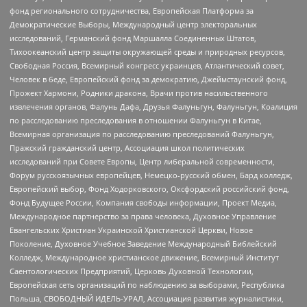
фонд регионального сотрудничества, Европейская Платформа за
Демократические Выборы, Международный центр электоральных
исследований, Германский фонд Маршалла Соединенных Штатов,
Тихоокеанский центр защиты окружающей среды и природных ресурсов,
Свободная Россия, Всемирный конгресс украинцев, Атлантический совет,
Человек в беде, Европейский фонд за демократию, Джеймстаунский фонд,
Прожект Хармони, Родники дракона, Врачи против насильственного
извлечения органов, Фалунь Дафа, Друзья Фалуньгун, Фалуньгун, Коалиция
по расследованию преследования в отношении Фалуньгун в Китае,
Всемирная организация по расследованию преследований Фалуньгун,
Пражский гражданский центр, Ассоциация школ политических
исследований при Совете Европы, Центр либеральной современности,
Форум русскоязычных европейцев, Немецко-русский обмен, Бард колледж,
Европейский выбор, Фонд Ходорковского, Оксфордский российский фонд,
Фонд Будущее России, Компания свободы информации, Проект Медиа,
Международное партнерство за права человека, Духовное Управление
Евангельских Христиан Украинской Христианской Церкви, Новое
Поколение, Духовное Учебное Заведение Международный Библейский
Колледж, Международное христианское движение, Всемирный Институт
Саентологических Предприятий, Церковь Духовной Технологии,
Европейская сеть организаций по наблюдению за выборами, Республика
Польша, СВОБОДНЫЙ ИДЕЛЬ-УРАЛ, Ассоциация развития журналистики,