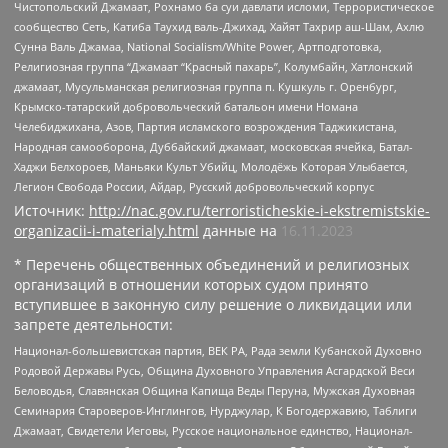
Чистопольский Джамаат, Рохнамо ба суи давлати исломи, Террористическое
сообщество Сеть, Катиба Таухид валь-Джихад, Хайят Тахрир аш-Шам, Ахлю
Сунна Валь Джамаа, National Socialism/White Power, Артподготовка,
Религиозная группа “Джамаат “Красный пахарь”, Колумбайн, Хатлонский
джамаат, Мусульманская религиозная группа п. Кушкуль г. Оренбург,
Крымско-татарский добровольческий батальон имени Номана
Челебиджихана, Азов, Партия исламского возрождения Таджикистана,
Народная самооборона, Дуббайский джамаат, московская ячейка, Батал-
Хаджи Белхороев, Маньяки Культ Убийц, Молодёжь Которая Улыбается,
Легион Свобода России, Айдар, Русский добровольческий корпус
Источник:
http://nac.gov.ru/terroristicheskie-i-ekstremistskie-
organizacii-i-materialy.html
данные на
16.11.2023
* Перечень общественных объединений и религиозных
организаций в отношении которых судом принято
вступившее в законную силу решение о ликвидации или
запрете деятельности:
Национал-большевистская партия, ВЕК РА, Рада земли Кубанской Духовно
Родовой Державы Русь, Община Духовного Управления Асгардской Веси
Беловодья, Славянская Община Капища Веды Перуна, Мужская Духовная
Семинария Староверов-Инглингов, Нурджулар, К Богодержавию, Таблиги
Джамаат, Свидетели Иеговы, Русское национальное единство, Национал-