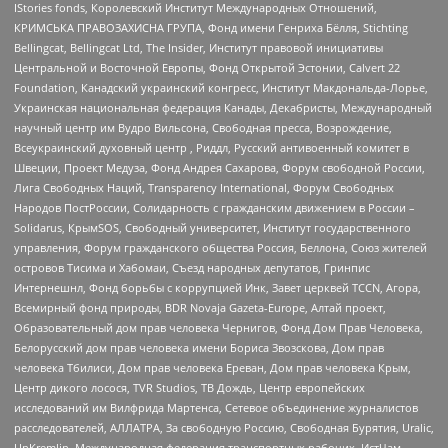
IStories fonds, Королевский Институт Международных Отношений,
КРИМСЬКА ПРАВОЗАХИСНА ГРУПА, Фонд имени Генриха Бёлля, Stichting
Bellingcat, Bellingcat Ltd, The Insider, Институт правовой инициативы
Центральной и Восточной Европы, Фонд Открытой Эстонии, Calvert 22
Foundation, Канадский украинский конгресс, Институт Макдональда-Лорье,
Украинская национальная федерация Канады, Декабристы, Международный
научный центр им Вудро Вильсона, Свободная пресса, Возрождение,
Всеукраинский духовный центр , Риддл, Русский антивоенный комитет в
Швеции, Проект Медуза, Фонд Андрея Сахарова, Форум свободной России,
Лига Свободных Наций, Transparеncy International, Форум Свободных
Народов ПостРоссии, Солидарность с гражданским движением в России –
Solidarus, КрымSOS, Свободный университет, Институт государственного
управления, Форум гражданского общества Россия, Беллона, Союз жителей
островов Тисима и Хабомаи, Съезд народных депутатов, Гринпис
Интернешнл, Фонд борьбы с коррупцией Инк, Завет церквей TCCN, Агора,
Всемирный фонд природы, BDR Novaja Gazeta-Europe, Алтай проект,
Образовательный дом прав человека Чернигов, Фонд Дом Прав Человека,
Белорусский дом прав человека имени Бориса Звозскова, Дом прав
человека Тбилиси, Дом прав человека Ереван, Дом прав человека Крым,
Центр дикого лосося, TVR Studios, ТВ Дождь, Центр европейских
исследований им Вилфрида Мартенса, Сетевое объединение журналистов
расследователей, АЛЛАТРА, За свободную Россию, Свободная Бурятия, Uralic,
UnKremlin, Международная федерация транспортных рабочих, ИстЧам