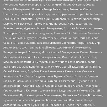
Пономарев Лев Александрович, Каргалицкий Борис Юльевич, Созаев
Валерий Валерьевич, Исламов Тимур Рифгатович, Романова Ольга
Евгеньевна, Щаров Сергей Алексадрович, Цирульников Борис Альбертович,
Гасан Ольга Павловна, Паутов Юрий Анатольевич, Верховский Александр
Маркович, Пислакова-Паркер Марина Петровна, Кочеткова Татьяна
Владимировна, Чуркина Наталья Валерьевна, Акимова Татьяна Николаевна,
Золотарева Екатерина Александровна, Рачинский Ян Збигневич, Жемкова
Елена Борисовна, Гудков Лев Дмитриевич, Илларионова Юлия Юрьевна,
Саранг Анна Васильевна, Захарова Светлана Сергеевна, Аверин Владимир
Анатольевич, Щур Татьяна Михайловна, Щур Николай Алексеевич,
Блинушов Андрей Юрьевич, Мосин Алексей Геннадьевич, Гефтер Валентин
Михайлович, Симонов Алексей Кириллович, Флиге Ирина Анатольевна,
Мельникова Валентина Дмитриевна, Вититинова Елена Владимировна,
Баженова Светлана Куприяновна, Максимов Сергей Владимирович, Беляев
Сергей Иванович, Голубева Елена Николаевна, Ганнушкина Светлана
Алексеевна, Закс Елена Владимировна, Буртина Елена Юрьевна, Гендель
Людмила Залмановна, Кокорина Екатерина Алексеевна, Шуманов Илья
Вячеславович, Арапова Галина Юрьевна, Свечников Анатолий Мариевич,
Прохоров Вадим Юрьевич, Шахова Елена Владимировна, Подузов Сергей
Васильевич, Протасова Ирина Вячеславовна, Литинский Леонид Борисович,
Лукашевский Сергей Маркович, Бахмин Вячеслав Иванович, Шабад
Анатолий Ефимович, Сухих Дарья Николаевна, Орлов Олег Петрович,