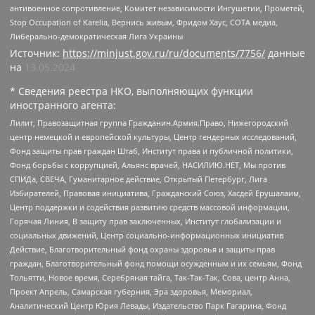
антивоенное сопротивление, Комитет независимости Ингушетии, Прометей,
Stop Occupation of Karelia, Вернись живым, Фридом Хаус, СОТА медиа,
Либерально-демократическая Лига Украины
Источник:
https://minjust.gov.ru/ru/documents/7756/
данные
на
13.05.2024
* Сведения реестра НКО, выполняющих функции
иностранного агента:
Лилит, Правозащитная группа Гражданин.Армия.Право, Нижегородский
центр немецкой и европейской культуры, Центр гендерных исследований,
Фонд защиты прав граждан Штаб, Институт права и публичной политики,
Фонд борьбы с коррупцией, Альянс врачей, НАСИЛИЮ.НЕТ, Мы против
СПИДа, СВЕЧА, Гуманитарное действие, Открытый Петербург, Лига
Избирателей, Правовая инициатива, Гражданский Союз, Хасдей Ерушалаим,
Центр поддержки и содействия развитию средств массовой информации,
Горячая Линия, В защиту прав заключенных, Институт глобализации и
социальных движений, Центр социально-информационных инициатив
Действие, Благотворительный фонд охраны здоровья и защиты прав
граждан, Благотворительный фонд помощи осужденным и их семьям, Фонд
Тольятти, Новое время, Серебряная тайга, Так-Так-Так, Сова, центр Анна,
Проект Апрель, Самарская губерния, Эра здоровья, Мемориал,
Аналитический Центр Юрия Левады, Издательство Парк Гагарина, Фонд