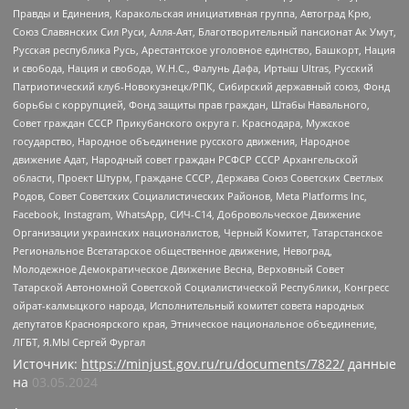
Правды и Единения, Каракольская инициативная группа, Автоград Крю,
Союз Славянских Сил Руси, Алля-Аят, Благотворительный пансионат Ак Умут,
Русская республика Русь, Арестантское уголовное единство, Башкорт, Нация
и свобода, Нация и свобода, W.H.С., Фалунь Дафа, Иртыш Ultras, Русский
Патриотический клуб-Новокузнецк/РПК, Сибирский державный союз, Фонд
борьбы с коррупцией, Фонд защиты прав граждан, Штабы Навального,
Совет граждан СССР Прикубанского округа г. Краснодара, Мужское
государство, Народное объединение русского движения, Народное
движение Адат, Народный совет граждан РСФСР СССР Архангельской
области, Проект Штурм, Граждане СССР, Держава Союз Советских Светлых
Родов, Совет Советских Социалистических Районов, Meta Platforms Inc,
Facebook, Instagram, WhatsApp, СИЧ-С14, Добровольческое Движение
Организации украинских националистов, Черный Комитет, Татарстанское
Региональное Всетатарское общественное движение, Невоград,
Молодежное Демократическое Движение Весна, Верховный Совет
Татарской Автономной Советской Социалистической Республики, Конгресс
ойрат-калмыцкого народа, Исполнительный комитет совета народных
депутатов Красноярского края, Этническое национальное объединение,
ЛГБТ, Я.МЫ Сергей Фургал
Источник:
https://minjust.gov.ru/ru/documents/7822/
данные
на
03.05.2024