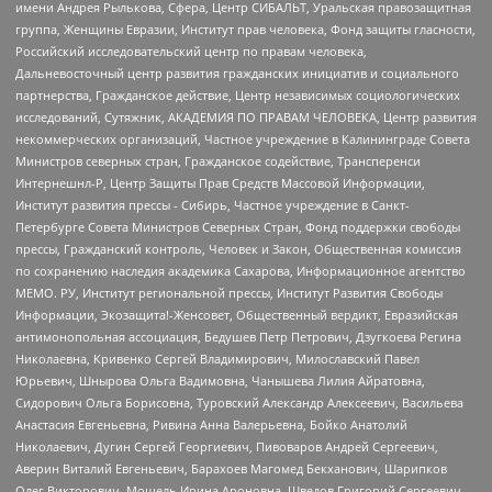
имени Андрея Рылькова, Сфера, Центр СИБАЛЬТ, Уральская правозащитная
группа, Женщины Евразии, Институт прав человека, Фонд защиты гласности,
Российский исследовательский центр по правам человека,
Дальневосточный центр развития гражданских инициатив и социального
партнерства, Гражданское действие, Центр независимых социологических
исследований, Сутяжник, АКАДЕМИЯ ПО ПРАВАМ ЧЕЛОВЕКА, Центр развития
некоммерческих организаций, Частное учреждение в Калининграде Совета
Министров северных стран, Гражданское содействие, Трансперенси
Интернешнл-Р, Центр Защиты Прав Средств Массовой Информации,
Институт развития прессы - Сибирь, Частное учреждение в Санкт-
Петербурге Совета Министров Северных Стран, Фонд поддержки свободы
прессы, Гражданский контроль, Человек и Закон, Общественная комиссия
по сохранению наследия академика Сахарова, Информационное агентство
МЕМО. РУ, Институт региональной прессы, Институт Развития Свободы
Информации, Экозащита!-Женсовет, Общественный вердикт, Евразийская
антимонопольная ассоциация, Бедушев Петр Петрович, Дзугкоева Регина
Николаевна, Кривенко Сергей Владимирович, Милославский Павел
Юрьевич, Шнырова Ольга Вадимовна, Чанышева Лилия Айратовна,
Сидорович Ольга Борисовна, Туровский Александр Алексеевич, Васильева
Анастасия Евгеньевна, Ривина Анна Валерьевна, Бойко Анатолий
Николаевич, Дугин Сергей Георгиевич, Пивоваров Андрей Сергеевич,
Аверин Виталий Евгеньевич, Барахоев Магомед Бекханович, Шарипков
Олег Викторович, Мошель Ирина Ароновна, Шведов Григорий Сергеевич,