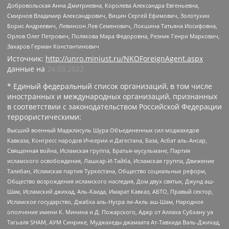
Добровольская Анна Дмитриевна, Королева Александра Евгеньевна,
Смирнов Владимир Александрович, Вицин Сергей Ефимович, Золотухин
Борис Андреевич, Левинсон Лев Семенович, Локшина Татьяна Иосифовна,
Орлов Олег Петрович, Полякова Мара Федоровна, Резник Генри Маркович,
Захаров Герман Константинович
Источник:
http://unro.minjust.ru/NKOForeignAgent.aspx
данные на
24.03.2022
* Единый федеральный список организаций, в том числе
иностранных и международных организаций, признанных
в соответствии с законодательством Российской Федерации
террористическими:
Высший военный Маджлисуль Шура Объединенных сил моджахедов
Кавказа, Конгресс народов Ичкерии и Дагестана, База, Асбат аль-Ансар,
Священная война, Исламская группа, Братья-мусульмане, Партия
исламского освобождения, Лашкар-И-Тайба, Исламская группа, Движение
Талибан, Исламская партия Туркестана, Общество социальных реформ,
Общество возрождения исламского наследия, Дом двух святых, Джунд аш-
Шам, Исламский джихад, Аль-Каида, Имарат Кавказ, АБТО, Правый сектор,
Исламское государство, Джабха аль-Нусра ли-Ахль аш-Шам, Народное
ополчение имени К. Минина и Д. Пожарского, Аджр от Аллаха Субхану уа
Тагьаля SHAM, АУМ Синрике, Муджахеды джамаата Ат-Тавхида Валь-Джихад,