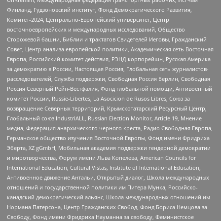
Финланд, Гудзоновский институт, Фонд Демократического Развития,
Комитет-2024, Центрально-Европейский университет, Центр
восточноевропейских и международных исследований, Общество
Сторожевой башни, Библии и трактатов Свидетелей Иеговы, Гражданский
Совет, Центр анализа европейской политики, Академическая сеть Восточная
Европа, Российский комитет действия, РЭНД корпорейшн, Русская Америка
за демократию в России, Настоящая Россия, Глобальная сеть журналистов-
расследователей, Служба поддержки, Свободная Россия Берлин, Свободная
Россия Северный Рейн-Вестфалия, Фонд глобальной помощи, Антивоенный
комитет России, Russie-Libertes, La Asocicion de Rusos Libres, Союз за
возвращение Северных территорий, Крымскотатарский Ресурсный Центр,
Глобальный союз IndustriALL, Russian Election Monitor, Article 19, Мнение
медиа, Федерация анархического черного креста, Радио Свободная Европа,
Германское общество изучения Восточной Европы, Фонд имени Фридриха
Эберта, XZ gGmbH, Мобильная академия поддержки гендерной демократии
и миротворчества, Форум имени Льва Копелева, American Councils for
International Education, Cultural Vistas, Institute of International Education,
Антивоенное движение Антальи, Открытый диалог, Школа международных
отношений и государственной политики им Питера Мунка, Российско-
канадский демократический альянс, Школа международных отношений им
Нормана Патерсона, Центр Гражданских Свобод, Фонд Бориса Немцова за
Свободу, Фонд имени Фридриха Науманна за свободу, Феминистское