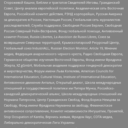
Сторожевой башни, Библии и трактатов Свидетелей Иеговы, Гражданский
Совет, Центр анализа европейской политики, Академическая сеть Восточная
Европа, Российский комитет действия, РЭНД корпорейшн, Русская Америка
за демократию в России, Настоящая Россия, Глобальная сеть журналистов-
расследователей, Служба поддержки, Свободная Россия Берлин, Свободная
Россия Северный Рейн-Вестфалия, Фонд глобальной помощи, Антивоенный
комитет России, Russie-Libertes, La Asocicion de Rusos Libres, Союз за
возвращение Северных территорий, Крымскотатарский Ресурсный Центр,
Глобальный союз IndustriALL, Russian Election Monitor, Article 19, Мнение
медиа, Федерация анархического черного креста, Радио Свободная Европа,
Германское общество изучения Восточной Европы, Фонд имени Фридриха
Эберта, XZ gGmbH, Мобильная академия поддержки гендерной демократии
и миротворчества, Форум имени Льва Копелева, American Councils for
International Education, Cultural Vistas, Institute of International Education,
Антивоенное движение Антальи, Открытый диалог, Школа международных
отношений и государственной политики им Питера Мунка, Российско-
канадский демократический альянс, Школа международных отношений им
Нормана Патерсона, Центр Гражданских Свобод, Фонд Бориса Немцова за
Свободу, Фонд имени Фридриха Науманна за свободу, Феминистское
антивоенное сопротивление, Комитет независимости Ингушетии, Прометей,
Stop Occupation of Karelia, Вернись живым, Фридом Хаус, СОТА медиа,
Либерально-демократическая Лига Украины