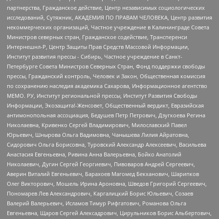
партнерства, Гражданское действие, Центр независимых социологических
исследований, Сутяжник, АКАДЕМИЯ ПО ПРАВАМ ЧЕЛОВЕКА, Центр развития
некоммерческих организаций, Частное учреждение в Калининграде Совета
Министров северных стран, Гражданское содействие, Трансперенси
Интернешнл-Р, Центр Защиты Прав Средств Массовой Информации,
Институт развития прессы - Сибирь, Частное учреждение в Санкт-
Петербурге Совета Министров Северных Стран, Фонд поддержки свободы
прессы, Гражданский контроль, Человек и Закон, Общественная комиссия
по сохранению наследия академика Сахарова, Информационное агентство
МЕМО. РУ, Институт региональной прессы, Институт Развития Свободы
Информации, Экозащита!-Женсовет, Общественный вердикт, Евразийская
антимонопольная ассоциация, Бедушев Петр Петрович, Дзугкоева Регина
Николаевна, Кривенко Сергей Владимирович, Милославский Павел
Юрьевич, Шнырова Ольга Вадимовна, Чанышева Лилия Айратовна,
Сидорович Ольга Борисовна, Туровский Александр Алексеевич, Васильева
Анастасия Евгеньевна, Ривина Анна Валерьевна, Бойко Анатолий
Николаевич, Дугин Сергей Георгиевич, Пивоваров Андрей Сергеевич,
Аверин Виталий Евгеньевич, Барахоев Магомед Бекханович, Шарипков
Олег Викторович, Мошель Ирина Ароновна, Шведов Григорий Сергеевич,
Пономарев Лев Александрович, Каргалицкий Борис Юльевич, Созаев
Валерий Валерьевич, Исламов Тимур Рифгатович, Романова Ольга
Евгеньевна, Щаров Сергей Алексадрович, Цирульников Борис Альбертович,