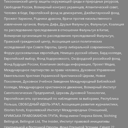
Тихоокеанский центр защиты окружающей среды и природных ресурсов,
Свободная Россия, Всемирный конгресс украинцев, Атлантический совет,
Человек в беде, Европейский фонд за демократию, Джеймстаунский фонд,
Прожект Хармони, Родники дракона, Врачи против насильственного
извлечения органов, Фалунь Дафа, Друзья Фалуньгун, Фалуньгун, Коалиция
по расследованию преследования в отношении Фалуньгун в Китае,
Всемирная организация по расследованию преследований Фалуньгун,
Пражский гражданский центр, Ассоциация школ политических
исследований при Совете Европы, Центр либеральной современности,
Форум русскоязычных европейцев, Немецко-русский обмен, Бард колледж,
Европейский выбор, Фонд Ходорковского, Оксфордский российский фонд,
Фонд Будущее России, Компания свободы информации, Проект Медиа,
Международное партнерство за права человека, Духовное Управление
Евангельских Христиан Украинской Христианской Церкви, Новое
Поколение, Духовное Учебное Заведение Международный Библейский
Колледж, Международное христианское движение, Всемирный Институт
Саентологических Предприятий, Церковь Духовной Технологии,
Европейская сеть организаций по наблюдению за выборами, Республика
Польша, СВОБОДНЫЙ ИДЕЛЬ-УРАЛ, Ассоциация развития журналистики,
IStories fonds, Королевский Институт Международных Отношений,
КРИМСЬКА ПРАВОЗАХИСНА ГРУПА, Фонд имени Генриха Бёлля, Stichting
Bellingcat, Bellingcat Ltd, The Insider, Институт правовой инициативы
Центральной и Восточной Европы, Фонд Открытой Эстонии, Calvert 22