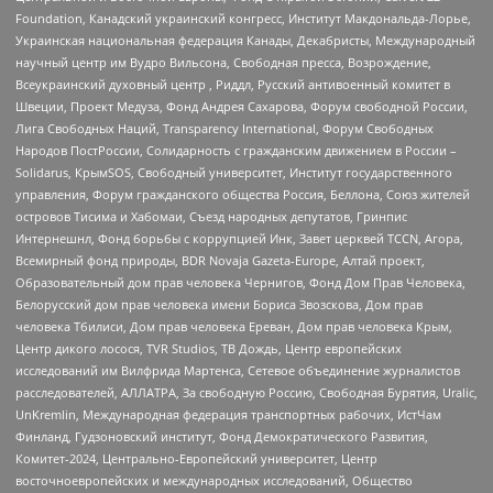
Foundation, Канадский украинский конгресс, Институт Макдональда-Лорье,
Украинская национальная федерация Канады, Декабристы, Международный
научный центр им Вудро Вильсона, Свободная пресса, Возрождение,
Всеукраинский духовный центр , Риддл, Русский антивоенный комитет в
Швеции, Проект Медуза, Фонд Андрея Сахарова, Форум свободной России,
Лига Свободных Наций, Transparеncy International, Форум Свободных
Народов ПостРоссии, Солидарность с гражданским движением в России –
Solidarus, КрымSOS, Свободный университет, Институт государственного
управления, Форум гражданского общества Россия, Беллона, Союз жителей
островов Тисима и Хабомаи, Съезд народных депутатов, Гринпис
Интернешнл, Фонд борьбы с коррупцией Инк, Завет церквей TCCN, Агора,
Всемирный фонд природы, BDR Novaja Gazeta-Europe, Алтай проект,
Образовательный дом прав человека Чернигов, Фонд Дом Прав Человека,
Белорусский дом прав человека имени Бориса Звозскова, Дом прав
человека Тбилиси, Дом прав человека Ереван, Дом прав человека Крым,
Центр дикого лосося, TVR Studios, ТВ Дождь, Центр европейских
исследований им Вилфрида Мартенса, Сетевое объединение журналистов
расследователей, АЛЛАТРА, За свободную Россию, Свободная Бурятия, Uralic,
UnKremlin, Международная федерация транспортных рабочих, ИстЧам
Финланд, Гудзоновский институт, Фонд Демократического Развития,
Комитет-2024, Центрально-Европейский университет, Центр
восточноевропейских и международных исследований, Общество