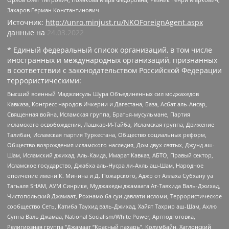
Захаров Герман Константинович
Источник:
http://unro.minjust.ru/NKOForeignAgent.aspx
данные на
24.03.2022
* Единый федеральный список организаций, в том числе
иностранных и международных организаций, признанных
в соответствии с законодательством Российской Федерации
террористическими:
Высший военный Маджлисуль Шура Объединенных сил моджахедов
Кавказа, Конгресс народов Ичкерии и Дагестана, База, Асбат аль-Ансар,
Священная война, Исламская группа, Братья-мусульмане, Партия
исламского освобождения, Лашкар-И-Тайба, Исламская группа, Движение
Талибан, Исламская партия Туркестана, Общество социальных реформ,
Общество возрождения исламского наследия, Дом двух святых, Джунд аш-
Шам, Исламский джихад, Аль-Каида, Имарат Кавказ, АБТО, Правый сектор,
Исламское государство, Джабха аль-Нусра ли-Ахль аш-Шам, Народное
ополчение имени К. Минина и Д. Пожарского, Аджр от Аллаха Субхану уа
Тагьаля SHAM, АУМ Синрике, Муджахеды джамаата Ат-Тавхида Валь-Джихад,
Чистопольский Джамаат, Рохнамо ба суи давлати исломи, Террористическое
сообщество Сеть, Катиба Таухид валь-Джихад, Хайят Тахрир аш-Шам, Ахлю
Сунна Валь Джамаа, National Socialism/White Power, Артподготовка,
Религиозная группа “Джамаат “Красный пахарь”, Колумбайн, Хатлонский