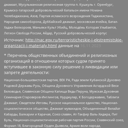
джамаат, Мусульманская религиозная группа п. Кушкуль г. Оренбург,
Крымско-татарский добровольческий батальон имени Номана
Челебиджихана, Азов, Партия исламского возрождения Таджикистана,
Народная самооборона, Дуббайский джамаат, московская ячейка, Батал-
Хаджи Белхороев, Маньяки Культ Убийц, Молодёжь Которая Улыбается,
Легион Свобода России, Айдар, Русский добровольческий корпус
Источник:
http://nac.gov.ru/terroristicheskie-i-ekstremistskie-
organizacii-i-materialy.html
данные на
16.11.2023
* Перечень общественных объединений и религиозных
организаций в отношении которых судом принято
вступившее в законную силу решение о ликвидации или
запрете деятельности:
Национал-большевистская партия, ВЕК РА, Рада земли Кубанской Духовно
Родовой Державы Русь, Община Духовного Управления Асгардской Веси
Беловодья, Славянская Община Капища Веды Перуна, Мужская Духовная
Семинария Староверов-Инглингов, Нурджулар, К Богодержавию, Таблиги
Джамаат, Свидетели Иеговы, Русское национальное единство, Национал-
социалистическое общество, Джамаат мувахидов, Объединенный Вилайат
Кабарды, Балкарии и Карачая, Союз славян, Ат-Такфир Валь-Хиджра, Пит
Буль, Национал-социалистическая рабочая партия России, Славянский союз,
Формат-18, Благородный Орден Дьявола, Армия воли народа,