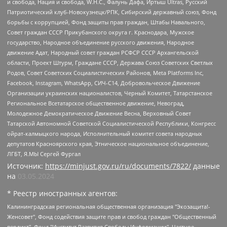
и свобода, Нация и свобода, W.H.С., Фалунь Дафа, Иртыш Ultras, Русский
Патриотический клуб-Новокузнецк/РПК, Сибирский державный союз, Фонд
борьбы с коррупцией, Фонд защиты прав граждан, Штабы Навального,
Совет граждан СССР Прикубанского округа г. Краснодара, Мужское
государство, Народное объединение русского движения, Народное
движение Адат, Народный совет граждан РСФСР СССР Архангельской
области, Проект Штурм, Граждане СССР, Держава Союз Советских Светлых
Родов, Совет Советских Социалистических Районов, Meta Platforms Inc,
Facebook, Instagram, WhatsApp, СИЧ-С14, Добровольческое Движение
Организации украинских националистов, Черный Комитет, Татарстанское
Региональное Всетатарское общественное движение, Невоград,
Молодежное Демократическое Движение Весна, Верховный Совет
Татарской Автономной Советской Социалистической Республики, Конгресс
ойрат-калмыцкого народа, Исполнительный комитет совета народных
депутатов Красноярского края, Этническое национальное объединение,
ЛГБТ, Я.МЫ Сергей Фургал
Источник:
https://minjust.gov.ru/ru/documents/7822/
данные
на
03.05.2024
* Реестр иностранных агентов:
Калининградская региональная общественная организация "Экозащита!-Женсовет", Фонд содействия защите прав и свобод граждан "Общественный вердикт", Фонд "Институт Развития Свободы Информации", Частное учреждение "Информационное агентство МЕМО. РУ", Региональная общественная организация "Общественная комиссия по сохранению наследия академика Сахарова", Фонд поддержки свободы прессы, Санкт-Петербургская общественная правозащитная организация "Гражданский контроль", Межрегиональная общественная организация "Информационно-просветительский центр "Мемориал", Региональный Фонд "Центр Защиты Прав Средств Массовой Информации", с 05.12.2023 Фонд "Центр Защиты Прав Средств массовой информации", Региональная общественная благотворительная организация помощи беженцам и мигрантам "Гражданское содействие", Негосударственное образовательное учреждение дополнительного профессионального образования (повышение квалификации) специалистов "АКАДЕМИЯ ПО ПРАВАМ ЧЕЛОВЕКА", Свердловская региональная общественная организация "Сутяжник", Автономная некоммерческая организация "Центр независимых социологических исследований", Союз общественных объединений "Российский исследовательский центр по правам человека", Региональное общественное учреждение научно-информационный центр "МЕМОРИАЛ", Некоммерческая организация "Фонд защиты гласности", Автономная некоммерческая организация "Институт прав человека", Городская общественная организация "Екатеринбургское общество "МЕМОРИАЛ", Городская общественная организация "Рязанское историко-просветительское и правозащитное общество "Мемориал" (Рязанский Мемориал), Челябинский региональный орган общественной самодеятельности – женское общественное объединение "Женщины Евразии", Челябинский региональный орган общественной самодеятельности "Уральская правозащитная группа", Фонд содействия защите здоровья и социальной справедливости имени Андрея Рылькова, Автономная Некоммерческая Организация "Аналитический Центр Юрия Левады", Автономная некоммерческая организация социальной поддержки населения "Проект Апрель", Региональная общественная организация помощи женщинам и детям, находящимся в кризисной ситуации "Информационно-методический центр "Анна", Фонд содействия развитию массовых коммуникаций и правовому просвещению "Так-так-Так", Фонд содействия устойчивому развитию "Серебряная тайга", Свердловский региональный общественный фонд социальных проектов "Новое время", "Idel.Реалии", Кавказ.Реалии, Крым.Реалии, Телеканал Настоящее Время, Татаро-башкирская служба Радио Свобода (Azatliq Radiosi), Радио Свободная Европа/Радио Свобода (PCE/PC), "Сибирь.Реалии", "Фактограф", Благотворительный фонд помощи осужденным и их семьям, Автономная некоммерческая организация "Институт глобализации и социальных движений", Фонд "В защиту прав заключенных", Частное учреждение "Центр поддержки и содействия развитию средств массовой информации", Пензенский региональный общественный благотворительный фонд "Гражданский союз", "Север.Реалии", Некоммерческая организация Фонд "Правовая инициатива", Общество с ограниченной ответственностью "Радио Свободная Европа/Радио Свобода", Чешское информационное агентство "MEDIUM-ORIENT", Красноярская региональная общественная организация "Мы против СПИДа", Камалягин Денис Николаевич, Маркелов Сергей Евгеньевич, Пономарев Лев Александрович, Савицкая Людмила Алексеевна, Автономная некоммерческая организация "Центр по работе с проблемой насилия "НАСИЛИЮ.НЕТ", Межрегиональный профессиональный союз работников здравоохранения "Альянс врачей", Юридическое лицо, зарегистрированное в Латвийской Республике, SIA "Medusa Project" (регистрационный номер 40103797863, дата регистрации 10.06.2014), Некоммерческая организация "Фонд по борьбе с коррупцией", Автономная некоммерческая организация "Институт права и публичной политики", Баданин Роман Сергеевич, Гликин Максим Александрович, Железнова Мария Михайловна, Лукьянова Юлия Сергеевна, Маетная Елизавета Витальевна, Маняхин Петр Борисович, Чуракова Ольга Владимировна, Ярош Юлия Петровна, Юридическое лицо "The Insider SIA", зарегистрированное в Риге, Латвийская Республика (дата регистрации 26.06.2015), являющееся администратором доменного имени интернет-издания "The Insider SIA", https://theins.ru, Постернак Алексей Евгеньевич, Рубин Михаил Аркадьевич, Анин Роман Александрович, Юридическое лицо Istories fonds, зарегистрированное в Латвийской Республике (регистрационный номер 50008295751, дата регистрации 24.02.2020), Великовский Дмитрий Александрович, Долинина Ирина Николаевна, Мароховская Алеся Алексеевна, Шлейнов Роман Юрьевич, Шмагун Олеся Валентиновна, Общество с ограниченной ответственностью "Альтаир 2021", Общество с ограниченной ответственностью "Вега 2021", Общество с ограниченной ответственностью "Главный редактор 2021", Общество с ограниченной ответственностью "Ромашки монолит", Важенков Артем Валерьевич, Ивановская областная общественная организация "Центр гендерных исследований", Гурман Юрий Альбертович, Медиапроект "ОВД-Инфо", Егоров Владимир Владимирович, Жилинский Владимир Александрович, Общество с ограниченной ответственностью "ЗП", Иванова София Юрьевна, Карезина Инна Павловна, Кильтау Екатерина Викторовна, Петров Алексей Викторович, Пискунов Сергей Евгеньевич, Смирнов Сергей Сергеевич, Тихонов Михаил Сергеевич, Общество с ограниченной ответственностью "ЖУРНАЛИСТ-ИНОСТРАННЫЙ АГЕНТ", Арапова Галина Юрьевна, Вольтская Татьяна Анатольевна, Американская компания "Mason G.E.S. Anonymous Foundation" (США), являющаяся владельцем интернет-издания https://mnews.world/, Компания "Stichting Bellingcat", зарегистрированная в Нидерландах (дата регистрации 11.07.2018), Захаров Андрей Вячеславович, Клепиковская Екатерина Дмитриевна, Общество с ограниченной ответственностью "МЕМО", Перл Роман Александрович, Симонов Евгений Алексеевич, Соловьева Елена Анатольевна, Сотников Даниил Владимирович, Сурначева Елизавета Дмитриевна, Автономная некоммерческая организация по защите прав человека и информированию населения "Якутия – Наше Мнение", Общество с ограниченной ответственностью "Москоу диджитал медиа", с 26.01.2023 Общество с ограниченной ответственностью "Чайка Белые сады", Ветошкина Валерия Валерьевна, Заговора Максим Александрович, Межрегиональное общественное движение "Российская ЛГБТ - сеть", Оленичев Максим Владимирович, Павлов Иван Юрьевич, Скворцова Елена Сергеевна, Общество с ограниченной ответственностью "Как бы инагент", Кочетков Игорь Викторович, Общество с ограниченной ответственностью "Честные выборы", Еланчик Олег Александрович, Общество с ограниченной ответственностью "Нобелевский призыв", Гималова Регина Эмилевна, Григорьев Андрей Валерьевич, Григорьева Алина Александровна, Ассоциация по содействию защите прав призывников, альтернативнослужащих и военнослужащих "Правозащитная группа "Гражданин.Армия.Право", Хисамова Регина Фаритовна, Автономная некоммерческая организация по реализации социально-правовых программ "Лилит", Дальневосточное общественное движение "Маяк", Санкт-Петербургская ЛГБТ-инициативная группа "Выход", Инициативная группа ЛГБТ+ "Реверс", Алексеев Андрей Викторович, Бекбулатова Таисия Львовна, Беляев Иван Михайлович, Владыкина Елена Сергеевна, Гельман Марат Александрович, Никульшина Вероника Юрьевна, Толоконникова Надежда Андреевна, Шендерович Виктор Анатольевич, Общество с ограниченной ответственностью "Данное сообщение", Общество с ограниченной ответственностью Издательский дом "Новая глава", Айнбиндер Александра Александровна, Московский комьюнити-центр для ЛГБТ+инициатив, Благотворительный фонд развития филантропии, Deutsche Welle (Германия, Kurt-Schumacher-Strasse 3, 53113 Bonn), Борзунова Мария Михайловна, Воробьев Виктор Викторович, Голубева Анна Львовна, Константинова Алла Михайловна, Малкова Ирина Владимировна, Мурадов Мурад Абдулгалимович, Осетинская Елизавета Николаевна, Понасенков Евгений Николаевич, Ганапольский Матвей Юрьевич, Киселев Евгений Алексеевич, Борухович Ирина Григорьевна, Дремин Иван Тимофеевич, Дубровский Дмитрий Викторович, Красноярская региональная общественная организация поддержки и развития альтернативных образовательных технологий и межкультурных коммуникаций "ИНТЕРРА", Маяковская Екатерина Алексеевна, Фейгин Марк Захарович, Филимонов Андрей Викторович, Дзугкоева Регина Николаевна, Доброхотов Роман Александрович, Дудь Юрий Александрович, Елкин Сергей Владимирович, Кругликов Кирилл Игоревич, Сабунаева Мария Леонидовна, Семенов Алексей Владимирович, Шаинян Карен Багратович, Шульман Екатерина Михайловна, Асафьев Артур Валерьевич, Вахштайн Виктор Семенович, Венедиктов Алексей Алексеевич, Лушникова Екатерина Евгеньевна, Волков Леонид Михайлович, Невзоров Александр Глебович, Пархоменко Сергей Борисович, Сироткин Ярослав Николаевич, Кара-Мурза Владимир Владимирович, Баранова Наталья Владимировна, Гозман Леонид Яковлевич, Кагарлицкий Борис Юльевич, Климарев Михаил Валерьевич, Милов Владимир Станиславович, Автономная некоммерческая организация Краснодарский центр современного искусства "Типография", Моргенштерн Алишер Тагирович, Соболь Любовь Эдуардовна, Общество с ограниченной ответственностью "ЛИЗА НОРМ", Каспаров Гарри Кимович, Ходорковский Михаил Борисович, Общество с ограниченной ответственностью "Апрельские тезисы", Данилович Ирина Брониславовна, Кашин Олег Владимирович, Петров Николай Владимирович, Пивоваров Алексей Владимирович, Соколов Михаил Владимирович, Цветкова Юлия Владимировна, Чичваркин Евгений Александрович, Комитет против пыток/Команда против пыток, Общество с ограниченной ответственностью "Первый научный", Общество с ограниченной ответственностью "Вертолет и ко", Белоцерковская Вероника Борисовна, Кац Максим Евгеньевич, Лазарева Татьяна Юрьевна, Шаведдинов Руслан Табризович, Яшин Илья Валерьевич, Общество с ограниченной ответственностью "Иноагент ААВ", Алешковский Дмитрий Петрович, Альбац Евгения Марковна, Быков Дмитрий Львович, Галямина Юлия Евгеньевна, Лойко Сергей Леонидович, Мартынов Кирилл Константинович, Медведев Сергей Александрович, Крашенинников Федор Геннадиевич, Гордеева Катерина Вл