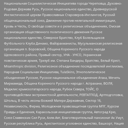
Национальная Социалистическая Инициатива города Череповца, Духовно-
Родовая Держава Русь, Русское национальное единство, Древнерусской
Инглистической церкви Православных Староверов-Инглингов, Русский
общенациональный союз, Движение против нелегальной иммиграции,
Кровь и Честь, О свободе совести и о религиозных объединениях, Омская
организация общественного политического движения Русское
национальное единство, Северное Братство, Клуб Болельщиков
Футбольного Клуба Динамо, Файзрахманисты, Мусульманская религиозная
организация п. Боровский, Община Коренного Русского народа
Щелковского района, Правый сектор, УНА - УНСО, Украинская
повстанческая армия, Тризуб им. Степана Бандеры, Братство, Белый Крест,
Misanthropic division, Религиозное объединение последователей инглиизма,
Народная Социальная Инициатива, TulaSkins, Этнополитическое
объединение Русские, Русское национальное объединение Атака, Мечеть
Мирмамеда, Община Коренного Русского народа г. Астрахани, ВОЛЯ,
Меджлис крымскотатарского народа, Рубеж Севера, ТОЙС, О
противодействии экстремистской деятельности, РЕВТАТПОД, Артподготовка,
Штольц, В честь иконы Божией Матери Державная, Сектор 16,
Независимость, Фирма, Молодежная правозащитная группа МПГ, Курсом
Правды и Единения, Каракольская инициативная группа, Автоград Крю,
Союз Славянских Сил Руси, Алля-Аят, Благотворительный пансионат Ак Умут,
Русская республика Русь, Арестантское уголовное единство, Башкорт, Нация