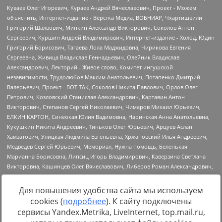
Для повышения удобства сайта мы используем
cookies (
подробнее
). К сайту подключены
Источник:
https://minjust.gov.ru/uploaded/files/reestr-
сервисы Yandex.Metrika, LiveInternet, top.mail.ru,
inostrannyih-agentov-22-03-2024.pdf
данные на
22.03.2024