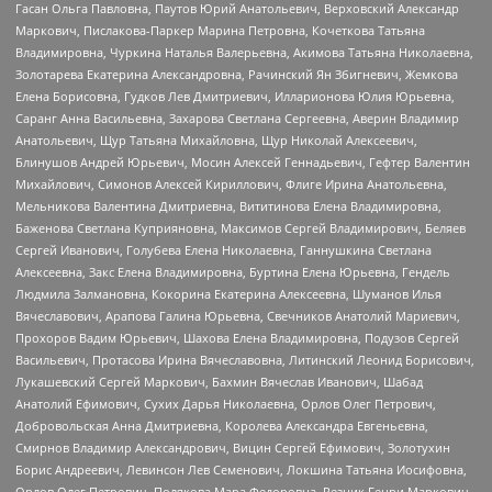
Гасан Ольга Павловна, Паутов Юрий Анатольевич, Верховский Александр
Маркович, Пислакова-Паркер Марина Петровна, Кочеткова Татьяна
Владимировна, Чуркина Наталья Валерьевна, Акимова Татьяна Николаевна,
Золотарева Екатерина Александровна, Рачинский Ян Збигневич, Жемкова
Елена Борисовна, Гудков Лев Дмитриевич, Илларионова Юлия Юрьевна,
Саранг Анна Васильевна, Захарова Светлана Сергеевна, Аверин Владимир
Анатольевич, Щур Татьяна Михайловна, Щур Николай Алексеевич,
Блинушов Андрей Юрьевич, Мосин Алексей Геннадьевич, Гефтер Валентин
Михайлович, Симонов Алексей Кириллович, Флиге Ирина Анатольевна,
Мельникова Валентина Дмитриевна, Вититинова Елена Владимировна,
Баженова Светлана Куприяновна, Максимов Сергей Владимирович, Беляев
Сергей Иванович, Голубева Елена Николаевна, Ганнушкина Светлана
Алексеевна, Закс Елена Владимировна, Буртина Елена Юрьевна, Гендель
Людмила Залмановна, Кокорина Екатерина Алексеевна, Шуманов Илья
Вячеславович, Арапова Галина Юрьевна, Свечников Анатолий Мариевич,
Прохоров Вадим Юрьевич, Шахова Елена Владимировна, Подузов Сергей
Васильевич, Протасова Ирина Вячеславовна, Литинский Леонид Борисович,
Лукашевский Сергей Маркович, Бахмин Вячеслав Иванович, Шабад
Анатолий Ефимович, Сухих Дарья Николаевна, Орлов Олег Петрович,
Добровольская Анна Дмитриевна, Королева Александра Евгеньевна,
Смирнов Владимир Александрович, Вицин Сергей Ефимович, Золотухин
Борис Андреевич, Левинсон Лев Семенович, Локшина Татьяна Иосифовна,
Орлов Олег Петрович, Полякова Мара Федоровна, Резник Генри Маркович,