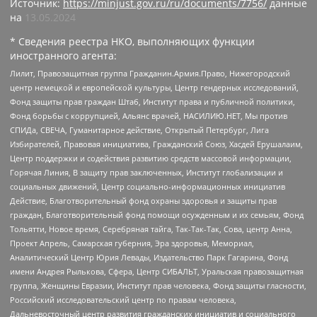
Источник:
https://minjust.gov.ru/ru/documents/7756/
данные
на
13.05.2024
* Сведения реестра НКО, выполняющих функции
иностранного агента:
Лилит, Правозащитная группа Гражданин.Армия.Право, Нижегородский
центр немецкой и европейской культуры, Центр гендерных исследований,
Фонд защиты прав граждан Штаб, Институт права и публичной политики,
Фонд борьбы с коррупцией, Альянс врачей, НАСИЛИЮ.НЕТ, Мы против
СПИДа, СВЕЧА, Гуманитарное действие, Открытый Петербург, Лига
Избирателей, Правовая инициатива, Гражданский Союз, Хасдей Ерушалаим,
Центр поддержки и содействия развитию средств массовой информации,
Горячая Линия, В защиту прав заключенных, Институт глобализации и
социальных движений, Центр социально-информационных инициатив
Действие, Благотворительный фонд охраны здоровья и защиты прав
граждан, Благотворительный фонд помощи осужденным и их семьям, Фонд
Тольятти, Новое время, Серебряная тайга, Так-Так-Так, Сова, центр Анна,
Проект Апрель, Самарская губерния, Эра здоровья, Мемориал,
Аналитический Центр Юрия Левады, Издательство Парк Гагарина, Фонд
имени Андрея Рылькова, Сфера, Центр СИБАЛЬТ, Уральская правозащитная
группа, Женщины Евразии, Институт прав человека, Фонд защиты гласности,
Российский исследовательский центр по правам человека,
Дальневосточный центр развития гражданских инициатив и социального