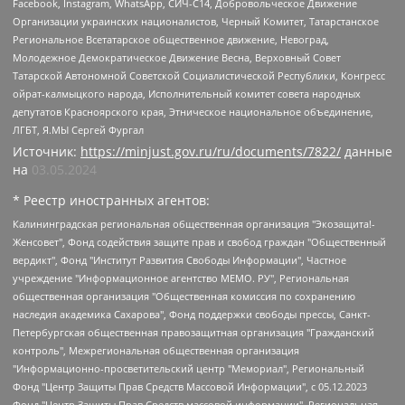
Facebook, Instagram, WhatsApp, СИЧ-С14, Добровольческое Движение
Организации украинских националистов, Черный Комитет, Татарстанское
Региональное Всетатарское общественное движение, Невоград,
Молодежное Демократическое Движение Весна, Верховный Совет
Татарской Автономной Советской Социалистической Республики, Конгресс
ойрат-калмыцкого народа, Исполнительный комитет совета народных
депутатов Красноярского края, Этническое национальное объединение,
ЛГБТ, Я.МЫ Сергей Фургал
Источник:
https://minjust.gov.ru/ru/documents/7822/
данные
на
03.05.2024
* Реестр иностранных агентов:
Калининградская региональная общественная организация "Экозащита!-Женсовет", Фонд содействия защите прав и свобод граждан "Общественный вердикт", Фонд "Институт Развития Свободы Информации", Частное учреждение "Информационное агентство МЕМО. РУ", Региональная общественная организация "Общественная комиссия по сохранению наследия академика Сахарова", Фонд поддержки свободы прессы, Санкт-Петербургская общественная правозащитная организация "Гражданский контроль", Межрегиональная общественная организация "Информационно-просветительский центр "Мемориал", Региональный Фонд "Центр Защиты Прав Средств Массовой Информации", с 05.12.2023 Фонд "Центр Защиты Прав Средств массовой информации", Региональная общественная благотворительная организация помощи беженцам и мигрантам "Гражданское содействие", Негосударственное образовательное учреждение дополнительного профессионального образования (повышение квалификации) специалистов "АКАДЕМИЯ ПО ПРАВАМ ЧЕЛОВЕКА", Свердловская региональная общественная организация "Сутяжник", Автономная некоммерческая организация "Центр независимых социологических исследований", Союз общественных объединений "Российский исследовательский центр по правам человека", Региональное общественное учреждение научно-информационный центр "МЕМОРИАЛ", Некоммерческая организация "Фонд защиты гласности", Автономная некоммерческая организация "Институт прав человека", Городская общественная организация "Екатеринбургское общество "МЕМОРИАЛ", Городская общественная организация "Рязанское историко-просветительское и правозащитное общество "Мемориал" (Рязанский Мемориал), Челябинский региональный орган общественной самодеятельности – женское общественное объединение "Женщины Евразии", Челябинский региональный орган общественной самодеятельности "Уральская правозащитная группа", Фонд содействия защите здоровья и социальной справедливости имени Андрея Рылькова, Автономная Некоммерческая Организация "Аналитический Центр Юрия Левады", Автономная некоммерческая организация социальной поддержки населения "Проект Апрель", Региональная общественная организация помощи женщинам и детям, находящимся в кризисной ситуации "Информационно-методический центр "Анна", Фонд содействия развитию массовых коммуникаций и правовому просвещению "Так-так-Так", Фонд содействия устойчивому развитию "Серебряная тайга", Свердловский региональный общественный фонд социальных проектов "Новое время", "Idel.Реалии", Кавказ.Реалии, Крым.Реалии, Телеканал Настоящее Время, Татаро-башкирская служба Радио Свобода (Azatliq Radiosi), Радио Свободная Европа/Радио Свобода (PCE/PC), "Сибирь.Реалии", "Фактограф", Благотворительный фонд помощи осужденным и их семьям, Автономная некоммерческая организация "Институт глобализации и социальных движений", Фонд "В защиту прав заключенных", Частное учреждение "Центр поддержки и содействия развитию средств массовой информации", Пензенский региональный общественный благотворительный фонд "Гражданский союз", "Север.Реалии", Некоммерческая организация Фонд "Правовая инициатива", Общество с ограниченной ответственностью "Радио Свободная Европа/Радио Свобода", Чешское информационное агентство "MEDIUM-ORIENT", Красноярская региональная общественная организация "Мы против СПИДа", Камалягин Денис Николаевич, Маркелов Сергей Евгеньевич, Пономарев Лев Александрович, Савицкая Людмила Алексеевна, Автономная некоммерческая организация "Центр по работе с проблемой насилия "НАСИЛИЮ.НЕТ", Межрегиональный профессиональный союз работников здравоохранения "Альянс врачей", Юридическое лицо, зарегистрированное в Латвийской Республике, SIA "Medusa Project" (регистрационный номер 40103797863, дата регистрации 10.06.2014), Некоммерческая организация "Фонд по борьбе с коррупцией", Автономная некоммерческая организация "Институт права и публичной политики", Баданин Роман Сергеевич, Гликин Максим Александрович, Железнова Мария Михайловна, Лукьянова Юлия Сергеевна, Маетная Елизавета Витальевна, Маняхин Петр Борисович, Чуракова Ольга Владимировна, Ярош Юлия Петровна, Юридическое лицо "The Insider SIA", зарегистрированное в Риге, Латвийская Республика (дата регистрации 26.06.2015), являющееся администратором доменного имени интернет-издания "The Insider SIA", https://theins.ru, Постернак Алексей Евгеньевич, Рубин Михаил Аркадьевич, Анин Роман Александрович, Юридическое лицо Istories fonds, зарегистрированное в Латвийской Республике (регистрационный номер 50008295751, дата регистрации 24.02.2020), Великовский Дмитрий Александрович, Долинина Ирина Николаевна, Мароховская Алеся Алексеевна, Шлейнов Роман Юрьевич, Шмагун Олеся Валентиновна, Общество с ограниченной ответственностью "Альтаир 2021", Общество с ограниченной ответственностью "Вега 2021", Общество с ограниченной ответственностью "Главный редактор 2021", Общество с ограниченной ответственностью "Ромашки монолит", Важенков Артем Валерьевич, Ивановская областная общественная организация "Центр гендерных исследований", Гурман Юрий Альбертович, Медиапроект "ОВД-Инфо", Егоров Владимир Владимирович, Жилинский Владимир Александрович, Общество с ограниченной ответственностью "ЗП", Иванова София Юрьевна, Карезина Инна Павловна, Кильтау Екатерина Викторовна, Петров Алексей Викторович, Пискунов Сергей Евгеньевич, Смирнов Сергей Сергеевич, Тихонов Михаил Сергеевич, Общество с ограниченной ответственностью "ЖУРНАЛИСТ-ИНОСТРАННЫЙ АГЕНТ", Арапова Галина Юрьевна, Вольтская Татьяна Анатольевна, Американская компания "Mason G.E.S. Anonymous Foundation" (США), являющаяся владельцем интернет-издания https://mnews.world/, Компания "Stichting Bellingcat", зарегистрированная в Нидерландах (дата регистрации 11.07.2018), Захаров Андрей Вячеславович, Клепиковская Екатерина Дмитриевна, Общество с ограниченной ответственностью "МЕМО", Перл Роман Александрович, Симонов Евгений Алексеевич, Соловьева Елена Анатольевна, Сотников Даниил Владимирович, Сурначева Елизавета Дмитриевна, Автономная некоммерческая организация по защите прав человека и информированию населения "Якутия – Наше Мнение", Общество с ограниченной ответственностью "Москоу диджитал медиа", с 26.01.2023 Общество с ограниченной ответственностью "Чайка Белые сады", Ветошкина Валерия Валерьевна, Заговора Максим Александрович, Межрегиональное общественное движение "Российская ЛГБТ - сеть", Оленичев Максим Владимирович, Павлов Иван Юрьевич, Скворцова Елена Сергеевна, Общество с ограниченной ответственностью "Как бы инагент", Кочетков Игорь Викторович, Общество с ограниченной ответственностью "Честные выборы", Еланчик Олег Александрович, Общество с ограниченной ответственностью "Нобелевский призыв", Гималова Регина Эмилевна, Григорьев Андрей Валерьевич, Григорьева Алина Александровна, Ассоциация по содействию защите прав призывников, альтернативнослужащих и военнослужащих "Правозащитная группа "Гражданин.Армия.Право", Хисамова Регина Фаритовна, Автономная некоммерческая организация по реализации социально-правовых программ "Лилит", Дальневосточное общественное движение "Маяк", Санкт-Петербургская ЛГБТ-инициативная группа "Выход", Инициативная группа ЛГБТ+ "Реверс", Алексеев Андрей Викторович, Бекбулатова Таисия Львовна, Беляев Иван Михайлович, Владыкина Елена Сергеевна, Гельман Марат Александрович, Никульшина Вероника Юрьевна, Толоконникова Надежда Андреевна, Шендерович Виктор Анатольевич, Общество с ограниченной ответственностью "Данное сообщение", Общество с ограниченной ответственностью Издательский дом "Новая глава", Айнбиндер Александра Александровна, Московский комьюнити-центр для ЛГБТ+инициатив, Благотворительный фонд развития филантропии, Deutsche Welle (Германия, Kurt-Schumacher-Strasse 3, 53113 Bonn), Борзунова Мария Михайловна, Воробьев Виктор Викторович, Голубева Анна Львовна, Константинова Алла Михайловна, Малкова Ирина Владимировна, Мурадов Мурад Абдулгалимович, Осетинская Елизавета Николаевна, Понасенков Евгений Николаевич, Ганапольский Матвей Юрьевич, Киселев Евгений Алексеевич, Борухович Ирина Григорьевна, Дремин Иван Тимофеевич, Дубровский Дмитрий Викторович, Красноярская региональная общественная организация поддержки и развития альтернативных образовательных технологий и межкультурных коммуникаций "ИНТЕРРА", Маяковская Екатерина Алексеевна, Фейгин Марк Захарович, Филимонов Андрей Викторович, Дзугкоева Регина Николаевна, Доброхотов Роман Александрович, Дудь Юрий Александрович, Елкин Сергей Владимирович, Кругликов Кирилл Игоревич, Сабунаева Мария Леонидовна, Семенов Алексей Владимирович, Шаинян Карен Багратович, Шульман Екатерина Михайловна, Асафьев Артур Валерьевич, Вахштайн Виктор Семенович, Венедиктов Алексей Алексеевич, Лушникова Екатерина Евгеньевна, Волков Леонид Михайлович, Невзоров Александр Глебович, Пархоменко Сергей Борисович, Сироткин Ярослав Николаевич, Кара-Мурза Владимир Владимирович, Баранова Наталья Владимировна, Гозман Леонид Яковлевич, Кагарлицкий Борис Юльевич, Климарев Михаил Валерьевич, Милов Владимир Станиславович, Автономная некоммерческая организация Краснодарский центр современного искусства "Типография", Моргенштерн Алишер Тагирович, Соболь Любовь Эдуардовна, Общество с ограниченной ответственностью "ЛИЗА НОРМ", Каспаров Гарри Кимович, Ходорковский Михаил Борисович, Общество с ограниченной ответственностью "Апрельские тезисы", Данилович Ирина Брониславовна, Кашин Олег Владимирович, Петров Николай Владимирович, Пивоваров Алексей Владимирович, Соколов Михаил Владимирович, Цветкова Юлия Владимировна, Чичваркин Евгений Александрович, Комитет против пыток/Команда против пыток, Общество с ограниченной ответственностью "Первый научный", Общество с ограниченной ответственностью "Вертолет и ко", Белоцерковская Вероника Борисовна, Кац Максим Евгеньевич, Лазарева Татьяна Юрьевна, Шаведдинов Руслан Табризович, Яшин Илья Валерьевич, Общество с ограниченной ответственностью "Иноагент ААВ", Алешковский Дмитрий Петрович, Альбац Евгения Марковна, Быков Дмитрий Львович, Галямина Юлия Евгеньевна, Лойко Сергей Леонидович, Мартынов Кирилл Константинович, Медведев Сергей Александрович, Крашенинников Федор Геннадиевич, Гордеева Катерина Вл