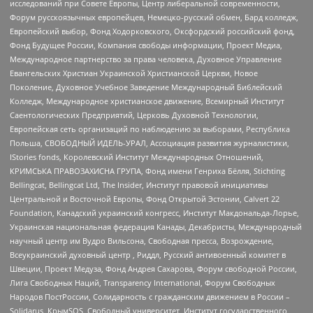
исследований при Совете Европы, Центр либеральной современности,
Форум русскоязычных европейцев, Немецко-русский обмен, Бард колледж,
Европейский выбор, Фонд Ходорковского, Оксфордский российский фонд,
Фонд Будущее России, Компания свободы информации, Проект Медиа,
Международное партнерство за права человека, Духовное Управление
Евангельских Христиан Украинской Христианской Церкви, Новое
Поколение, Духовное Учебное Заведение Международный Библейский
Колледж, Международное христианское движение, Всемирный Институт
Саентологических Предприятий, Церковь Духовной Технологии,
Европейская сеть организаций по наблюдению за выборами, Республика
Польша, СВОБОДНЫЙ ИДЕЛЬ-УРАЛ, Ассоциация развития журналистики,
IStories fonds, Королевский Институт Международных Отношений,
КРИМСЬКА ПРАВОЗАХИСНА ГРУПА, Фонд имени Генриха Бёлля, Stichting
Bellingcat, Bellingcat Ltd, The Insider, Институт правовой инициативы
Центральной и Восточной Европы, Фонд Открытой Эстонии, Calvert 22
Foundation, Канадский украинский конгресс, Институт Макдональда-Лорье,
Украинская национальная федерация Канады, Декабристы, Международный
научный центр им Вудро Вильсона, Свободная пресса, Возрождение,
Всеукраинский духовный центр , Риддл, Русский антивоенный комитет в
Швеции, Проект Медуза, Фонд Андрея Сахарова, Форум свободной России,
Лига Свободных Наций, Transparеncy International, Форум Свободных
Народов ПостРоссии, Солидарность с гражданским движением в России –
Solidarus, КрымSOS, Свободный университет, Институт государственного