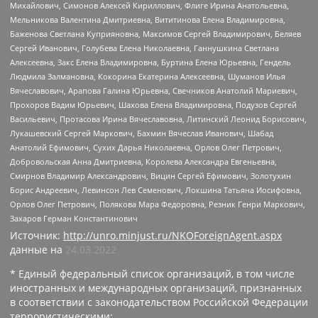
Михайлович, Симонов Алексей Кириллович, Флиге Ирина Анатольевна,
Мельникова Валентина Дмитриевна, Вититинова Елена Владимировна,
Баженова Светлана Куприяновна, Максимов Сергей Владимирович, Беляев
Сергей Иванович, Голубева Елена Николаевна, Ганнушкина Светлана
Алексеевна, Закс Елена Владимировна, Буртина Елена Юрьевна, Гендель
Людмила Залмановна, Кокорина Екатерина Алексеевна, Шуманов Илья
Вячеславович, Арапова Галина Юрьевна, Свечников Анатолий Мариевич,
Прохоров Вадим Юрьевич, Шахова Елена Владимировна, Подузов Сергей
Васильевич, Протасова Ирина Вячеславовна, Литинский Леонид Борисович,
Лукашевский Сергей Маркович, Бахмин Вячеслав Иванович, Шабад
Анатолий Ефимович, Сухих Дарья Николаевна, Орлов Олег Петрович,
Добровольская Анна Дмитриевна, Королева Александра Евгеньевна,
Смирнов Владимир Александрович, Вицин Сергей Ефимович, Золотухин
Борис Андреевич, Левинсон Лев Семенович, Локшина Татьяна Иосифовна,
Орлов Олег Петрович, Полякова Мара Федоровна, Резник Генри Маркович,
Захаров Герман Константинович
Источник:
http://unro.minjust.ru/NKOForeignAgent.aspx
данные на
24.03.2022
* Единый федеральный список организаций, в том числе
иностранных и международных организаций, признанных
в соответствии с законодательством Российской Федерации
террористическими: