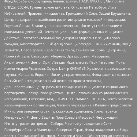
Фонд борьбы с коррупцией, Альянс врачей, НАСИЛИЮ.НЕТ, Мы против
СПИДа, СВЕЧА, Гуманитарное действие, Открытый Петербург, Лига
Избирателей, Правовая инициатива, Гражданский Союз, Хасдей Ерушалаим,
Центр поддержки и содействия развитию средств массовой информации,
Горячая Линия, В защиту прав заключенных, Институт глобализации и
социальных движений, Центр социально-информационных инициатив
Действие, Благотворительный фонд охраны здоровья и защиты прав
граждан, Благотворительный фонд помощи осужденным и их семьям, Фонд
Тольятти, Новое время, Серебряная тайга, Так-Так-Так, Сова, центр Анна,
Проект Апрель, Самарская губерния, Эра здоровья, Мемориал,
Аналитический Центр Юрия Левады, Издательство Парк Гагарина, Фонд
имени Андрея Рылькова, Сфера, Центр СИБАЛЬТ, Уральская правозащитная
группа, Женщины Евразии, Институт прав человека, Фонд защиты гласности,
Российский исследовательский центр по правам человека,
Дальневосточный центр развития гражданских инициатив и социального
партнерства, Гражданское действие, Центр независимых социологических
исследований, Сутяжник, АКАДЕМИЯ ПО ПРАВАМ ЧЕЛОВЕКА, Центр развития
некоммерческих организаций, Частное учреждение в Калининграде Совета
Министров северных стран, Гражданское содействие, Трансперенси
Интернешнл-Р, Центр Защиты Прав Средств Массовой Информации,
Институт развития прессы - Сибирь, Частное учреждение в Санкт-
Петербурге Совета Министров Северных Стран, Фонд поддержки свободы
прессы, Гражданский контроль, Человек и Закон, Общественная комиссия