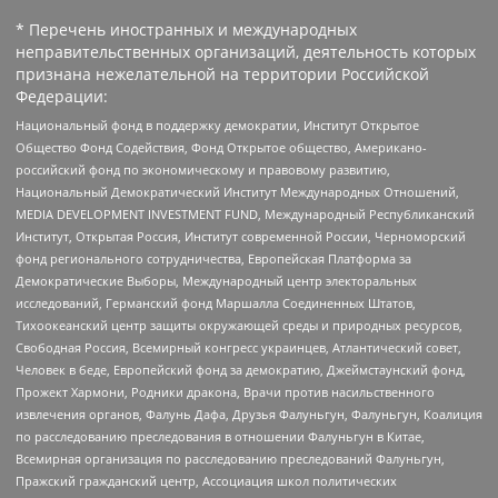
* Перечень иностранных и международных
неправительственных организаций, деятельность которых
признана нежелательной на территории Российской
Федерации:
Национальный фонд в поддержку демократии, Институт Открытое
Общество Фонд Содействия, Фонд Открытое общество, Американо-
российский фонд по экономическому и правовому развитию,
Национальный Демократический Институт Международных Отношений,
MEDIA DEVELOPMENT INVESTMENT FUND, Международный Республиканский
Институт, Открытая Россия, Институт современной России, Черноморский
фонд регионального сотрудничества, Европейская Платформа за
Демократические Выборы, Международный центр электоральных
исследований, Германский фонд Маршалла Соединенных Штатов,
Тихоокеанский центр защиты окружающей среды и природных ресурсов,
Свободная Россия, Всемирный конгресс украинцев, Атлантический совет,
Человек в беде, Европейский фонд за демократию, Джеймстаунский фонд,
Прожект Хармони, Родники дракона, Врачи против насильственного
извлечения органов, Фалунь Дафа, Друзья Фалуньгун, Фалуньгун, Коалиция
по расследованию преследования в отношении Фалуньгун в Китае,
Всемирная организация по расследованию преследований Фалуньгун,
Пражский гражданский центр, Ассоциация школ политических