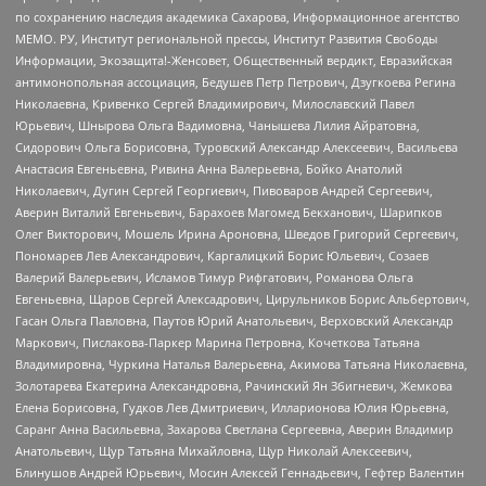
по сохранению наследия академика Сахарова, Информационное агентство
МЕМО. РУ, Институт региональной прессы, Институт Развития Свободы
Информации, Экозащита!-Женсовет, Общественный вердикт, Евразийская
антимонопольная ассоциация, Бедушев Петр Петрович, Дзугкоева Регина
Николаевна, Кривенко Сергей Владимирович, Милославский Павел
Юрьевич, Шнырова Ольга Вадимовна, Чанышева Лилия Айратовна,
Сидорович Ольга Борисовна, Туровский Александр Алексеевич, Васильева
Анастасия Евгеньевна, Ривина Анна Валерьевна, Бойко Анатолий
Николаевич, Дугин Сергей Георгиевич, Пивоваров Андрей Сергеевич,
Аверин Виталий Евгеньевич, Барахоев Магомед Бекханович, Шарипков
Олег Викторович, Мошель Ирина Ароновна, Шведов Григорий Сергеевич,
Пономарев Лев Александрович, Каргалицкий Борис Юльевич, Созаев
Валерий Валерьевич, Исламов Тимур Рифгатович, Романова Ольга
Евгеньевна, Щаров Сергей Алексадрович, Цирульников Борис Альбертович,
Гасан Ольга Павловна, Паутов Юрий Анатольевич, Верховский Александр
Маркович, Пислакова-Паркер Марина Петровна, Кочеткова Татьяна
Владимировна, Чуркина Наталья Валерьевна, Акимова Татьяна Николаевна,
Золотарева Екатерина Александровна, Рачинский Ян Збигневич, Жемкова
Елена Борисовна, Гудков Лев Дмитриевич, Илларионова Юлия Юрьевна,
Саранг Анна Васильевна, Захарова Светлана Сергеевна, Аверин Владимир
Анатольевич, Щур Татьяна Михайловна, Щур Николай Алексеевич,
Блинушов Андрей Юрьевич, Мосин Алексей Геннадьевич, Гефтер Валентин