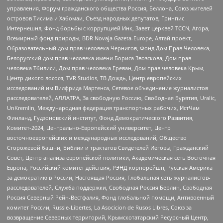
управления, Форум гражданского общества Россия, Беллона, Союз жителей
островов Тисима и Хабомаи, Съезд народных депутатов, Гринпис
Интернешнл, Фонд борьбы с коррупцией Инк, Завет церквей TCCN, Агора,
Всемирный фонд природы, BDR Novaja Gazeta-Europe, Алтай проект,
Образовательный дом прав человека Чернигов, Фонд Дом Прав Человека,
Белорусский дом прав человека имени Бориса Звозскова, Дом прав
человека Тбилиси, Дом прав человека Ереван, Дом прав человека Крым,
Центр дикого лосося, TVR Studios, ТВ Дождь, Центр европейских
исследований им Вилфрида Мартенса, Сетевое объединение журналистов
расследователей, АЛЛАТРА, За свободную Россию, Свободная Бурятия, Uralic,
UnKremlin, Международная федерация транспортных рабочих, ИстЧам
Финланд, Гудзоновский институт, Фонд Демократического Развития,
Комитет-2024, Центрально-Европейский университет, Центр
восточноевропейских и международных исследований, Общество
Сторожевой башни, Библии и трактатов Свидетелей Иеговы, Гражданский
Совет, Центр анализа европейской политики, Академическая сеть Восточная
Европа, Российский комитет действия, РЭНД корпорейшн, Русская Америка
за демократию в России, Настоящая Россия, Глобальная сеть журналистов-
расследователей, Служба поддержки, Свободная Россия Берлин, Свободная
Россия Северный Рейн-Вестфалия, Фонд глобальной помощи, Антивоенный
комитет России, Russie-Libertes, La Asocicion de Rusos Libres, Союз за
возвращение Северных территорий, Крымскотатарский Ресурсный Центр,