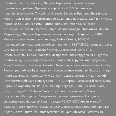
организация п. Боровский, Община Коренного Русского народа
Щелковского района, Правый сектор, УНА - УНСО, Украинская
повстанческая армия, Тризуб им. Степана Бандеры, Братство, Белый Крест,
Misanthropic division, Религиозное объединение последователей инглиизма,
Народная Социальная Инициатива, TulaSkins, Этнополитическое
объединение Русские, Русское национальное объединение Атака, Мечеть
Мирмамеда, Община Коренного Русского народа г. Астрахани, ВОЛЯ,
Меджлис крымскотатарского народа, Рубеж Севера, ТОЙС, О
противодействии экстремистской деятельности, РЕВТАТПОД, Артподготовка,
Штольц, В честь иконы Божией Матери Державная, Сектор 16,
Независимость, Фирма, Молодежная правозащитная группа МПГ, Курсом
Правды и Единения, Каракольская инициативная группа, Автоград Крю,
Союз Славянских Сил Руси, Алля-Аят, Благотворительный пансионат Ак Умут,
Русская республика Русь, Арестантское уголовное единство, Башкорт, Нация
и свобода, Нация и свобода, W.H.С., Фалунь Дафа, Иртыш Ultras, Русский
Патриотический клуб-Новокузнецк/РПК, Сибирский державный союз, Фонд
борьбы с коррупцией, Фонд защиты прав граждан, Штабы Навального,
Совет граждан СССР Прикубанского округа г. Краснодара, Мужское
государство, Народное объединение русского движения, Народное
движение Адат, Народный совет граждан РСФСР СССР Архангельской
области, Проект Штурм, Граждане СССР, Держава Союз Советских Светлых
Родов, Совет Советских Социалистических Районов, Meta Platforms Inc,