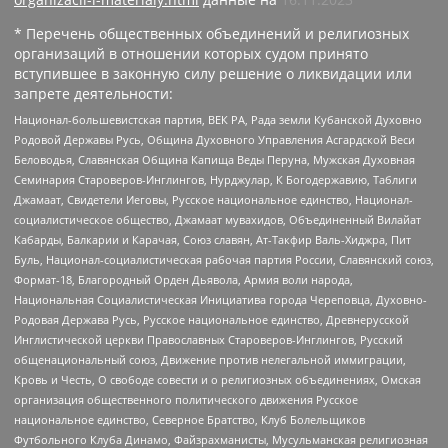
* Перечень общественных объединений и религиозных
организаций в отношении которых судом принято
вступившее в законную силу решение о ликвидации или
запрете деятельности:
Национал-большевистская партия, ВЕК РА, Рада земли Кубанской Духовно
Родовой Державы Русь, Община Духовного Управления Асгардской Веси
Беловодья, Славянская Община Капища Веды Перуна, Мужская Духовная
Семинария Староверов-Инглингов, Нурджулар, К Богодержавию, Таблиги
Джамаат, Свидетели Иеговы, Русское национальное единство, Национал-
социалистическое общество, Джамаат мувахидов, Объединенный Вилайат
Кабарды, Балкарии и Карачая, Союз славян, Ат-Такфир Валь-Хиджра, Пит
Буль, Национал-социалистическая рабочая партия России, Славянский союз,
Формат-18, Благородный Орден Дьявола, Армия воли народа,
Национальная Социалистическая Инициатива города Череповца, Духовно-
Родовая Держава Русь, Русское национальное единство, Древнерусской
Инглистической церкви Православных Староверов-Инглингов, Русский
общенациональный союз, Движение против нелегальной иммиграции,
Кровь и Честь, О свободе совести и о религиозных объединениях, Омская
организация общественного политического движения Русское
национальное единство, Северное Братство, Клуб Болельщиков
Футбольного Клуба Динамо, Файзрахманисты, Мусульманская религиозная