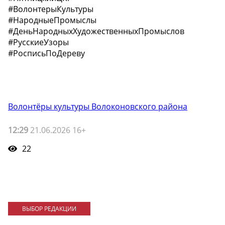
#ВолонтерыКультуры
#НародныеПромыслы
#ДеньНародныхХудожественныхПромыслов
#РусскиеУзоры
#РосписьПоДереву
Волонтёры культуры Волоконовского района
12:29
21.06.2026 16+
22
ВЫБОР РЕДАКЦИИ