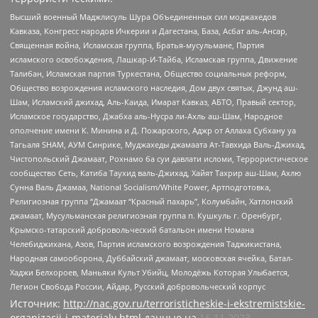
Высший военный Маджлисуль Шура Объединенных сил моджахедов
Кавказа, Конгресс народов Ичкерии и Дагестана, База, Асбат аль-Ансар,
Священная война, Исламская группа, Братья-мусульмане, Партия
исламского освобождения, Лашкар-И-Тайба, Исламская группа, Движение
Талибан, Исламская партия Туркестана, Общество социальных реформ,
Общество возрождения исламского наследия, Дом двух святых, Джунд аш-
Шам, Исламский джихад, Аль-Каида, Имарат Кавказ, АБТО, Правый сектор,
Исламское государство, Джабха аль-Нусра ли-Ахль аш-Шам, Народное
ополчение имени К. Минина и Д. Пожарского, Аджр от Аллаха Субхану уа
Тагьаля SHAM, АУМ Синрике, Муджахеды джамаата Ат-Тавхида Валь-Джихад,
Чистопольский Джамаат, Рохнамо ба суи давлати исломи, Террористическое
сообщество Сеть, Катиба Таухид валь-Джихад, Хайят Тахрир аш-Шам, Ахлю
Сунна Валь Джамаа, National Socialism/White Power, Артподготовка,
Религиозная группа “Джамаат “Красный пахарь”, Колумбайн, Хатлонский
джамаат, Мусульманская религиозная группа п. Кушкуль г. Оренбург,
Крымско-татарский добровольческий батальон имени Номана
Челебиджихана, Азов, Партия исламского возрождения Таджикистана,
Народная самооборона, Дуббайский джамаат, московская ячейка, Батал-
Хаджи Белхороев, Маньяки Культ Убийц, Молодёжь Которая Улыбается,
Легион Свобода России, Айдар, Русский добровольческий корпус
Источник:
http://nac.gov.ru/terroristicheskie-i-ekstremistskie-
organizacii-i-materialy.html
данные на
16.11.2023