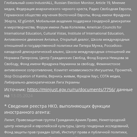
Глобальный союз IndustriALL, Russian Election Monitor, Article 19, Мнение
медиа, Федерация анархического черного креста, Радио Свободная Европа,
Германское общество изучения Восточной Европы, Фонд имени Фридриха
Эберта, XZ gGmbH, Мобильная академия поддержки гендерной демократии
и миротворчества, Форум имени Льва Копелева, American Councils for
International Education, Cultural Vistas, Institute of International Education,
Антивоенное движение Антальи, Открытый диалог, Школа международных
отношений и государственной политики им Питера Мунка, Российско-
канадский демократический альянс, Школа международных отношений им
Нормана Патерсона, Центр Гражданских Свобод, Фонд Бориса Немцова за
Свободу, Фонд имени Фридриха Науманна за свободу, Феминистское
антивоенное сопротивление, Комитет независимости Ингушетии, Прометей,
Stop Occupation of Karelia, Вернись живым, Фридом Хаус, СОТА медиа,
Либерально-демократическая Лига Украины
Источник:
https://minjust.gov.ru/ru/documents/7756/
данные
на
13.05.2024
* Сведения реестра НКО, выполняющих функции
иностранного агента:
Лилит, Правозащитная группа Гражданин.Армия.Право, Нижегородский
центр немецкой и европейской культуры, Центр гендерных исследований,
Фонд защиты прав граждан Штаб, Институт права и публичной политики,