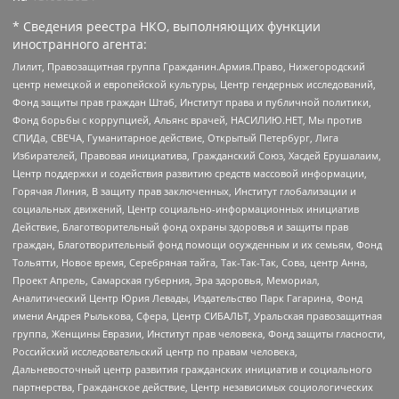
* Сведения реестра НКО, выполняющих функции
иностранного агента:
Лилит, Правозащитная группа Гражданин.Армия.Право, Нижегородский
центр немецкой и европейской культуры, Центр гендерных исследований,
Фонд защиты прав граждан Штаб, Институт права и публичной политики,
Фонд борьбы с коррупцией, Альянс врачей, НАСИЛИЮ.НЕТ, Мы против
СПИДа, СВЕЧА, Гуманитарное действие, Открытый Петербург, Лига
Избирателей, Правовая инициатива, Гражданский Союз, Хасдей Ерушалаим,
Центр поддержки и содействия развитию средств массовой информации,
Горячая Линия, В защиту прав заключенных, Институт глобализации и
социальных движений, Центр социально-информационных инициатив
Действие, Благотворительный фонд охраны здоровья и защиты прав
граждан, Благотворительный фонд помощи осужденным и их семьям, Фонд
Тольятти, Новое время, Серебряная тайга, Так-Так-Так, Сова, центр Анна,
Проект Апрель, Самарская губерния, Эра здоровья, Мемориал,
Аналитический Центр Юрия Левады, Издательство Парк Гагарина, Фонд
имени Андрея Рылькова, Сфера, Центр СИБАЛЬТ, Уральская правозащитная
группа, Женщины Евразии, Институт прав человека, Фонд защиты гласности,
Российский исследовательский центр по правам человека,
Дальневосточный центр развития гражданских инициатив и социального
партнерства, Гражданское действие, Центр независимых социологических