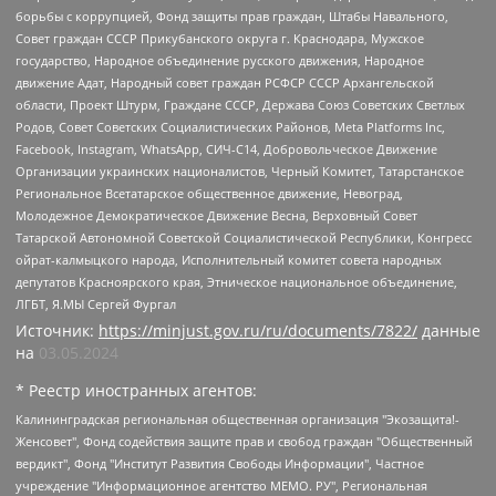
борьбы с коррупцией, Фонд защиты прав граждан, Штабы Навального,
Совет граждан СССР Прикубанского округа г. Краснодара, Мужское
государство, Народное объединение русского движения, Народное
движение Адат, Народный совет граждан РСФСР СССР Архангельской
области, Проект Штурм, Граждане СССР, Держава Союз Советских Светлых
Родов, Совет Советских Социалистических Районов, Meta Platforms Inc,
Facebook, Instagram, WhatsApp, СИЧ-С14, Добровольческое Движение
Организации украинских националистов, Черный Комитет, Татарстанское
Региональное Всетатарское общественное движение, Невоград,
Молодежное Демократическое Движение Весна, Верховный Совет
Татарской Автономной Советской Социалистической Республики, Конгресс
ойрат-калмыцкого народа, Исполнительный комитет совета народных
депутатов Красноярского края, Этническое национальное объединение,
ЛГБТ, Я.МЫ Сергей Фургал
Источник:
https://minjust.gov.ru/ru/documents/7822/
данные
на
03.05.2024
* Реестр иностранных агентов:
Калининградская региональная общественная организация "Экозащита!-Женсовет", Фонд содействия защите прав и свобод граждан "Общественный вердикт", Фонд "Институт Развития Свободы Информации", Частное учреждение "Информационное агентство МЕМО. РУ", Региональная общественная организация "Общественная комиссия по сохранению наследия академика Сахарова", Фонд поддержки свободы прессы, Санкт-Петербургская общественная правозащитная организация "Гражданский контроль", Межрегиональная общественная организация "Информационно-просветительский центр "Мемориал", Региональный Фонд "Центр Защиты Прав Средств Массовой Информации", с 05.12.2023 Фонд "Центр Защиты Прав Средств массовой информации", Региональная общественная благотворительная организация помощи беженцам и мигрантам "Гражданское содействие", Негосударственное образовательное учреждение дополнительного профессионального образования (повышение квалификации) специалистов "АКАДЕМИЯ ПО ПРАВАМ ЧЕЛОВЕКА", Свердловская региональная общественная организация "Сутяжник", Автономная некоммерческая организация "Центр независимых социологических исследований", Союз общественных объединений "Российский исследовательский центр по правам человека", Региональное общественное учреждение научно-информационный центр "МЕМОРИАЛ", Некоммерческая организация "Фонд защиты гласности", Автономная некоммерческая организация "Институт прав человека", Городская общественная организация "Екатеринбургское общество "МЕМОРИАЛ", Городская общественная организация "Рязанское историко-просветительское и правозащитное общество "Мемориал" (Рязанский Мемориал), Челябинский региональный орган общественной самодеятельности – женское общественное объединение "Женщины Евразии", Челябинский региональный орган общественной самодеятельности "Уральская правозащитная группа", Фонд содействия защите здоровья и социальной справедливости имени Андрея Рылькова, Автономная Некоммерческая Организация "Аналитический Центр Юрия Левады", Автономная некоммерческая организация социальной поддержки населения "Проект Апрель", Региональная общественная организация помощи женщинам и детям, находящимся в кризисной ситуации "Информационно-методический центр "Анна", Фонд содействия развитию массовых коммуникаций и правовому просвещению "Так-так-Так", Фонд содействия устойчивому развитию "Серебряная тайга", Свердловский региональный общественный фонд социальных проектов "Новое время", "Idel.Реалии", Кавказ.Реалии, Крым.Реалии, Телеканал Настоящее Время, Татаро-башкирская служба Радио Свобода (Azatliq Radiosi), Радио Свободная Европа/Радио Свобода (PCE/PC), "Сибирь.Реалии", "Фактограф", Благотворительный фонд помощи осужденным и их семьям, Автономная некоммерческая организация "Институт глобализации и социальных движений", Фонд "В защиту прав заключенных", Частное учреждение "Центр поддержки и содействия развитию средств массовой информации", Пензенский региональный общественный благотворительный фонд "Гражданский союз", "Север.Реалии", Некоммерческая организация Фонд "Правовая инициатива", Общество с ограниченной ответственностью "Радио Свободная Европа/Радио Свобода", Чешское информационное агентство "MEDIUM-ORIENT", Красноярская региональная общественная организация "Мы против СПИДа", Камалягин Денис Николаевич, Маркелов Сергей Евгеньевич, Пономарев Лев Александрович, Савицкая Людмила Алексеевна, Автономная некоммерческая организация "Центр по работе с проблемой насилия "НАСИЛИЮ.НЕТ", Межрегиональный профессиональный союз работников здравоохранения "Альянс врачей", Юридическое лицо, зарегистрированное в Латвийской Республике, SIA "Medusa Project" (регистрационный номер 40103797863, дата регистрации 10.06.2014), Некоммерческая организация "Фонд по борьбе с коррупцией", Автономная некоммерческая организация "Институт права и публичной политики", Баданин Роман Сергеевич, Гликин Максим Александрович, Железнова Мария Михайловна, Лукьянова Юлия Сергеевна, Маетная Елизавета Витальевна, Маняхин Петр Борисович, Чуракова Ольга Владимировна, Ярош Юлия Петровна, Юридическое лицо "The Insider SIA", зарегистрированное в Риге, Латвийская Республика (дата регистрации 26.06.2015), являющееся администратором доменного имени интернет-издания "The Insider SIA", https://theins.ru, Постернак Алексей Евгеньевич, Рубин Михаил Аркадьевич, Анин Роман Александрович, Юридическое лицо Istories fonds, зарегистрированное в Латвийской Республике (регистрационный номер 50008295751, дата регистрации 24.02.2020), Великовский Дмитрий Александрович, Долинина Ирина Николаевна, Мароховская Алеся Алексеевна, Шлейнов Роман Юрьевич, Шмагун Олеся Валентиновна, Общество с ограниченной ответственностью "Альтаир 2021", Общество с ограниченной ответственностью "Вега 2021", Общество с ограниченной ответственностью "Главный редактор 2021", Общество с ограниченной ответственностью "Ромашки монолит", Важенков Артем Валерьевич, Ивановская областная общественная организация "Центр гендерных исследований", Гурман Юрий Альбертович, Медиапроект "ОВД-Инфо", Егоров Владимир Владимирович, Жилинский Владимир Александрович, Общество с ограниченной ответственностью "ЗП", Иванова София Юрьевна, Карезина Инна Павловна, Кильтау Екатерина Викторовна, Петров Алексей Викторович, Пискунов Сергей Евгеньевич, Смирнов Сергей Сергеевич, Тихонов Михаил Сергеевич, Общество с ограниченной ответственностью "ЖУРНАЛИСТ-ИНОСТРАННЫЙ АГЕНТ", Арапова Галина Юрьевна, Вольтская Татьяна Анатольевна, Американская компания "Mason G.E.S. Anonymous Foundation" (США), являющаяся владельцем интернет-издания https://mnews.world/, Компания "Stichting Bellingcat", зарегистрированная в Нидерландах (дата регистрации 11.07.2018), Захаров Андрей Вячеславович, Клепиковская Екатерина Дмитриевна, Общество с ограниченной ответственностью "МЕМО", Перл Роман Александрович, Симонов Евгений Алексеевич, Соловьева Елена Анатольевна, Сотников Даниил Владимирович, Сурначева Елизавета Дмитриевна, Автономная некоммерческая организация по защите прав человека и информированию населения "Якутия – Наше Мнение", Общество с ограниченной ответственностью "Москоу диджитал медиа", с 26.01.2023 Общество с ограниченной ответственностью "Чайка Белые сады", Ветошкина Валерия Валерьевна, Заговора Максим Александрович, Межрегиональное общественное движение "Российская ЛГБТ - сеть", Оленичев Максим Владимирович, Павлов Иван Юрьевич, Скворцова Елена Сергеевна, Общество с ограниченной ответственностью "Как бы инагент", Кочетков Игорь Викторович, Общество с ограниченной ответственностью "Честные выборы", Еланчик Олег Александрович, Общество с ограниченной ответственностью "Нобелевский призыв", Гималова Регина Эмилевна, Григорьев Андрей Валерьевич, Григорьева Алина Александровна, Ассоциация по содействию защите прав призывников, альтернативнослужащих и военнослужащих "Правозащитная группа "Гражданин.Армия.Право", Хисамова Регина Фаритовна, Автономная некоммерческая организация по реализации социально-правовых программ "Лилит", Дальневосточное общественное движение "Маяк", Санкт-Петербургская ЛГБТ-инициативная группа "Выход", Инициативная группа ЛГБТ+ "Реверс", Алексеев Андрей Викторович, Бекбулатова Таисия Львовна, Беляев Иван Михайлович, Владыкина Елена Сергеевна, Гельман Марат Александрович, Никульшина Вероника Юрьевна, Толоконникова Надежда Андреевна, Шендерович Виктор Анатольевич, Общество с ограниченной ответственностью "Данное сообщение", Общество с ограниченной ответственностью Издательский дом "Новая глава", Айнбиндер Александра Александровна, Московский комьюнити-центр для ЛГБТ+инициатив, Благотворительный фонд развития филантропии, Deutsche Welle (Германия, Kurt-Schumacher-Strasse 3, 53113 Bonn), Борзунова Мария Михайловна, Воробьев Виктор Викторович, Голубева Анна Львовна, Константинова Алла Михайловна, Малкова Ирина Владимировна, Мурадов Мурад Абдулгалимович, Осетинская Елизавета Николаевна, Понасенков Евгений Николаевич, Ганапольский Матвей Юрьевич, Киселев Евгений Алексеевич, Борухович Ирина Григорьевна, Дремин Иван Тимофеевич, Дубровский Дмитрий Викторович, Красноярская региональная общественная организация поддержки и развития альтернативных образовательных технологий и межкультурных коммуникаций "ИНТЕРРА", Маяковская Екатерина Алексеевна, Фейгин Марк Захарович, Филимонов Андрей Викторович, Дзугкоева Регина Николаевна, Доброхотов Роман Александрович, Дудь Юрий Александрович, Елкин Сергей Владимирович, Кругликов Кирилл Игоревич, Сабунаева Мария Леонидовна, Семенов Алексей Владимирович, Шаинян Карен Багратович, Шульман Екатерина Михайловна, Асафьев Артур Валерьевич, Вахштайн Виктор Семенович, Венедиктов Алексей Алексеевич, Лушникова Екатерина Евгеньевна, Волков Леонид Михайлович, Невзоров Александр Глебович, Пархоменко Сергей Борисович, Сироткин Ярослав Николаевич, Кара-Мурза Владимир Владимирович, Баранова Наталья Владимировна, Гозман Леонид Яковлевич, Кагарлицкий Борис Юльевич, Климарев Михаил Валерьевич, Милов Владимир Станиславович, Автономная некоммерческая организация Краснодарский центр современного искусства "Типография", Моргенштерн Алишер Тагирович, Соболь Любовь Эдуардовна, Общество с ограниченной ответственностью "ЛИЗА НОРМ", Каспаров Гарри Кимович, Ходорковский Михаил Борисович, Общество с ограниченной ответственностью "Апрельские тезисы", Данилович Ирина Брониславовна, Кашин Олег Владимирович, Петров Николай Владимирович, Пивоваров Алексей Владимирович, Соколов Михаил Владимирович, Цветкова Юлия Владимировна, Чичваркин Евгений Александрович, Комитет против пыток/Команда против пыток, Общество с ограниченной ответственностью "Первый научный", Общество с ограниченной ответственностью "Вертолет и ко", Белоцерковская Вероника Борисовна, Кац Максим Евгеньевич, Лазарева Татьяна Юрьевна, Шаведдинов Руслан Табризович, Яшин Илья Валерьевич, Общество с ограниченной ответственностью "Иноагент ААВ", Алешковский Дмитрий Петрович, Альбац Евгения Марковна, Быков Дмитрий Львович, Галямина Юлия Евгеньевна, Лойко Сергей Леонидович, Мартынов Кирилл Константинович, Медведев Сергей Александрович, Крашенинников Федор Геннадиевич, Гордеева Катерина Вл