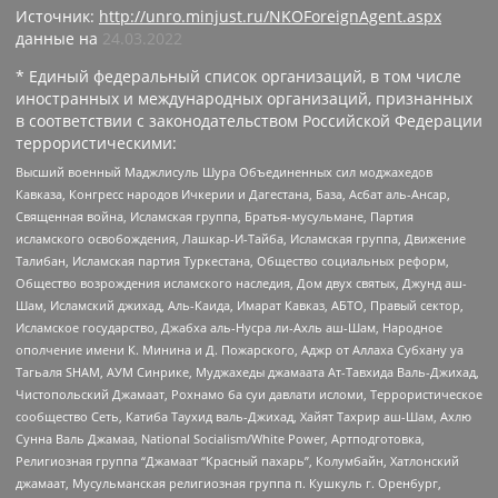
Источник:
http://unro.minjust.ru/NKOForeignAgent.aspx
данные на
24.03.2022
* Единый федеральный список организаций, в том числе
иностранных и международных организаций, признанных
в соответствии с законодательством Российской Федерации
террористическими:
Высший военный Маджлисуль Шура Объединенных сил моджахедов
Кавказа, Конгресс народов Ичкерии и Дагестана, База, Асбат аль-Ансар,
Священная война, Исламская группа, Братья-мусульмане, Партия
исламского освобождения, Лашкар-И-Тайба, Исламская группа, Движение
Талибан, Исламская партия Туркестана, Общество социальных реформ,
Общество возрождения исламского наследия, Дом двух святых, Джунд аш-
Шам, Исламский джихад, Аль-Каида, Имарат Кавказ, АБТО, Правый сектор,
Исламское государство, Джабха аль-Нусра ли-Ахль аш-Шам, Народное
ополчение имени К. Минина и Д. Пожарского, Аджр от Аллаха Субхану уа
Тагьаля SHAM, АУМ Синрике, Муджахеды джамаата Ат-Тавхида Валь-Джихад,
Чистопольский Джамаат, Рохнамо ба суи давлати исломи, Террористическое
сообщество Сеть, Катиба Таухид валь-Джихад, Хайят Тахрир аш-Шам, Ахлю
Сунна Валь Джамаа, National Socialism/White Power, Артподготовка,
Религиозная группа “Джамаат “Красный пахарь”, Колумбайн, Хатлонский
джамаат, Мусульманская религиозная группа п. Кушкуль г. Оренбург,