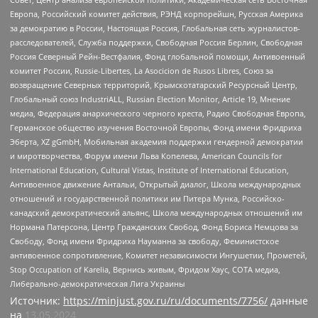
Европа, Российский комитет действия, РЭНД корпорейшн, Русская Америка
за демократию в России, Настоящая Россия, Глобальная сеть журналистов-
расследователей, Служба поддержки, Свободная Россия Берлин, Свободная
Россия Северный Рейн-Вестфалия, Фонд глобальной помощи, Антивоенный
комитет России, Russie-Libertes, La Asocicion de Rusos Libres, Союз за
возвращение Северных территорий, Крымскотатарский Ресурсный Центр,
Глобальный союз IndustriALL, Russian Election Monitor, Article 19, Мнение
медиа, Федерация анархического черного креста, Радио Свободная Европа,
Германское общество изучения Восточной Европы, Фонд имени Фридриха
Эберта, XZ gGmbH, Мобильная академия поддержки гендерной демократии
и миротворчества, Форум имени Льва Копелева, American Councils for
International Education, Cultural Vistas, Institute of International Education,
Антивоенное движение Антальи, Открытый диалог, Школа международных
отношений и государственной политики им Питера Мунка, Российско-
канадский демократический альянс, Школа международных отношений им
Нормана Патерсона, Центр Гражданских Свобод, Фонд Бориса Немцова за
Свободу, Фонд имени Фридриха Науманна за свободу, Феминистское
антивоенное сопротивление, Комитет независимости Ингушетии, Прометей,
Stop Occupation of Karelia, Вернись живым, Фридом Хаус, СОТА медиа,
Либерально-демократическая Лига Украины
Источник:
https://minjust.gov.ru/ru/documents/7756/
данные
на
13.05.2024