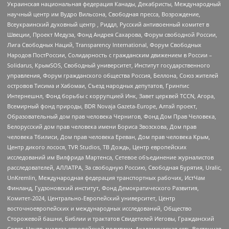
Украинская национальная федерация Канады, Декабристы, Международный
научный центр им Вудро Вильсона, Свободная пресса, Возрождение,
Всеукраинский духовный центр , Риддл, Русский антивоенный комитет в
Швеции, Проект Медуза, Фонд Андрея Сахарова, Форум свободной России,
Лига Свободных Наций, Transparеncy International, Форум Свободных
Народов ПостРоссии, Солидарность с гражданским движением в России –
Solidarus, КрымSOS, Свободный университет, Институт государственного
управления, Форум гражданского общества Россия, Беллона, Союз жителей
островов Тисима и Хабомаи, Съезд народных депутатов, Гринпис
Интернешнл, Фонд борьбы с коррупцией Инк, Завет церквей TCCN, Агора,
Всемирный фонд природы, BDR Novaja Gazeta-Europe, Алтай проект,
Образовательный дом прав человека Чернигов, Фонд Дом Прав Человека,
Белорусский дом прав человека имени Бориса Звозскова, Дом прав
человека Тбилиси, Дом прав человека Ереван, Дом прав человека Крым,
Центр дикого лосося, TVR Studios, ТВ Дождь, Центр европейских
исследований им Вилфрида Мартенса, Сетевое объединение журналистов
расследователей, АЛЛАТРА, За свободную Россию, Свободная Бурятия, Uralic,
UnKremlin, Международная федерация транспортных рабочих, ИстЧам
Финланд, Гудзоновский институт, Фонд Демократического Развития,
Комитет-2024, Центрально-Европейский университет, Центр
восточноевропейских и международных исследований, Общество
Сторожевой башни, Библии и трактатов Свидетелей Иеговы, Гражданский
Совет, Центр анализа европейской политики, Академическая сеть Восточная