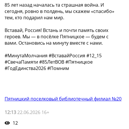
85 лет назад началась та страшная война. И
сегодня, ровно в полдень, мы скажем «спасибо»
тем, кто подарил нам мир.
Вставай, Россия! Встань и почти память своих
героев. Мы — в посёлке Пятницкое — будем с
вами. Остановись на минуту вместе с нами. ️
#МинутаМолчания #ВставайРоссия #12_15
#СвечаПамяти #85ЛетВОВ #Пятницкое
#ГодЕдинства2026 #Помним
Пятницкий поселковый библиотечный филиал №20
12:13
22.06.2026 16+
12