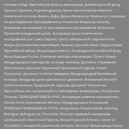
Человек в беде, Европейский фонд за демократию, Джеймстаунский фонд,
Прожект Хармони, Родники дракона, Врачи против насильственного
извлечения органов, Фалунь Дафа, Друзья Фалуньгун, Фалуньгун, Коалиция
по расследованию преследования в отношении Фалуньгун в Китае,
Всемирная организация по расследованию преследований Фалуньгун,
Пражский гражданский центр, Ассоциация школ политических
исследований при Совете Европы, Центр либеральной современности,
Форум русскоязычных европейцев, Немецко-русский обмен, Бард колледж,
Европейский выбор, Фонд Ходорковского, Оксфордский российский фонд,
Фонд Будущее России, Компания свободы информации, Проект Медиа,
Международное партнерство за права человека, Духовное Управление
Евангельских Христиан Украинской Христианской Церкви, Новое
Поколение, Духовное Учебное Заведение Международный Библейский
Колледж, Международное христианское движение, Всемирный Институт
Саентологических Предприятий, Церковь Духовной Технологии,
Европейская сеть организаций по наблюдению за выборами, Республика
Польша, СВОБОДНЫЙ ИДЕЛЬ-УРАЛ, Ассоциация развития журналистики,
IStories fonds, Королевский Институт Международных Отношений,
КРИМСЬКА ПРАВОЗАХИСНА ГРУПА, Фонд имени Генриха Бёлля, Stichting
Bellingcat, Bellingcat Ltd, The Insider, Институт правовой инициативы
Центральной и Восточной Европы, Фонд Открытой Эстонии, Calvert 22
Foundation, Канадский украинский конгресс, Институт Макдональда-Лорье,