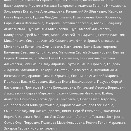
Владимировна, Чуркина Наталья Валерьевна, Акимова Татьяна Николаевна,
Золотарева Екатерина Александровна, Рачинский Ян Збигневич, Жемкова
Елена Борисовна, Гудков Лев Дмитриевич, Илларионова Юлия Юрьевна,
Саранг Анна Васильевна, Захарова Светлана Сергеевна, Аверин Владимир
Анатольевич, Щур Татьяна Михайловна, Щур Николай Алексеевич,
Блинушов Андрей Юрьевич, Мосин Алексей Геннадьевич, Гефтер Валентин
Михайлович, Симонов Алексей Кириллович, Флиге Ирина Анатольевна,
Мельникова Валентина Дмитриевна, Вититинова Елена Владимировна,
Баженова Светлана Куприяновна, Максимов Сергей Владимирович, Беляев
Сергей Иванович, Голубева Елена Николаевна, Ганнушкина Светлана
Алексеевна, Закс Елена Владимировна, Буртина Елена Юрьевна, Гендель
Людмила Залмановна, Кокорина Екатерина Алексеевна, Шуманов Илья
Вячеславович, Арапова Галина Юрьевна, Свечников Анатолий Мариевич,
Прохоров Вадим Юрьевич, Шахова Елена Владимировна, Подузов Сергей
Васильевич, Протасова Ирина Вячеславовна, Литинский Леонид Борисович,
Лукашевский Сергей Маркович, Бахмин Вячеслав Иванович, Шабад
Анатолий Ефимович, Сухих Дарья Николаевна, Орлов Олег Петрович,
Добровольская Анна Дмитриевна, Королева Александра Евгеньевна,
Смирнов Владимир Александрович, Вицин Сергей Ефимович, Золотухин
Борис Андреевич, Левинсон Лев Семенович, Локшина Татьяна Иосифовна,
Орлов Олег Петрович, Полякова Мара Федоровна, Резник Генри Маркович,
Захаров Герман Константинович