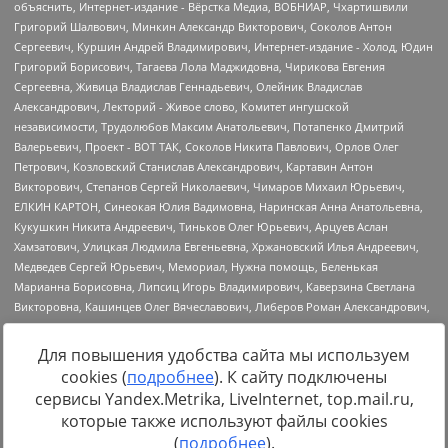
Для повышения удобства сайта мы используем
cookies (
подробнее
). К сайту подключены
Источник:
https://minjust.gov.ru/uploaded/files/reestr-
сервисы Yandex.Metrika, LiveInternet, top.mail.ru,
inostrannyih-agentov-22-03-2024.pdf
данные на
22.03.2024
которые также используют файлы cookies
(
подробнее
).