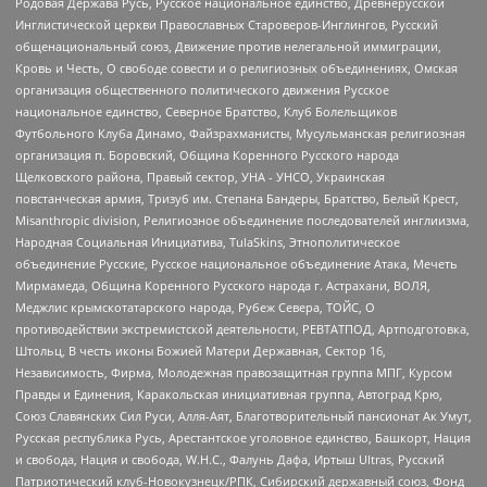
Родовая Держава Русь, Русское национальное единство, Древнерусской
Инглистической церкви Православных Староверов-Инглингов, Русский
общенациональный союз, Движение против нелегальной иммиграции,
Кровь и Честь, О свободе совести и о религиозных объединениях, Омская
организация общественного политического движения Русское
национальное единство, Северное Братство, Клуб Болельщиков
Футбольного Клуба Динамо, Файзрахманисты, Мусульманская религиозная
организация п. Боровский, Община Коренного Русского народа
Щелковского района, Правый сектор, УНА - УНСО, Украинская
повстанческая армия, Тризуб им. Степана Бандеры, Братство, Белый Крест,
Misanthropic division, Религиозное объединение последователей инглиизма,
Народная Социальная Инициатива, TulaSkins, Этнополитическое
объединение Русские, Русское национальное объединение Атака, Мечеть
Мирмамеда, Община Коренного Русского народа г. Астрахани, ВОЛЯ,
Меджлис крымскотатарского народа, Рубеж Севера, ТОЙС, О
противодействии экстремистской деятельности, РЕВТАТПОД, Артподготовка,
Штольц, В честь иконы Божией Матери Державная, Сектор 16,
Независимость, Фирма, Молодежная правозащитная группа МПГ, Курсом
Правды и Единения, Каракольская инициативная группа, Автоград Крю,
Союз Славянских Сил Руси, Алля-Аят, Благотворительный пансионат Ак Умут,
Русская республика Русь, Арестантское уголовное единство, Башкорт, Нация
и свобода, Нация и свобода, W.H.С., Фалунь Дафа, Иртыш Ultras, Русский
Патриотический клуб-Новокузнецк/РПК, Сибирский державный союз, Фонд