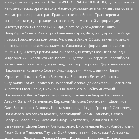
исследований, Сутяжник, АКАДЕМИЯ ПО ПРАВАМ ЧЕЛОВЕКА, Центр развития
некоммерческих организаций, Частное учреждение в Калининграде Совета
Министров северных стран, Гражданское содействие, Трансперенси
Интернешнл-Р, Центр Защиты Прав Средств Массовой Информации,
Институт развития прессы - Сибирь, Частное учреждение в Санкт-
Петербурге Совета Министров Северных Стран, Фонд поддержки свободы
прессы, Гражданский контроль, Человек и Закон, Общественная комиссия
по сохранению наследия академика Сахарова, Информационное агентство
МЕМО. РУ, Институт региональной прессы, Институт Развития Свободы
Информации, Экозащита!-Женсовет, Общественный вердикт, Евразийская
антимонопольная ассоциация, Бедушев Петр Петрович, Дзугкоева Регина
Николаевна, Кривенко Сергей Владимирович, Милославский Павел
Юрьевич, Шнырова Ольга Вадимовна, Чанышева Лилия Айратовна,
Сидорович Ольга Борисовна, Туровский Александр Алексеевич, Васильева
Анастасия Евгеньевна, Ривина Анна Валерьевна, Бойко Анатолий
Николаевич, Дугин Сергей Георгиевич, Пивоваров Андрей Сергеевич,
Аверин Виталий Евгеньевич, Барахоев Магомед Бекханович, Шарипков
Олег Викторович, Мошель Ирина Ароновна, Шведов Григорий Сергеевич,
Пономарев Лев Александрович, Каргалицкий Борис Юльевич, Созаев
Валерий Валерьевич, Исламов Тимур Рифгатович, Романова Ольга
Евгеньевна, Щаров Сергей Алексадрович, Цирульников Борис Альбертович,
Гасан Ольга Павловна, Паутов Юрий Анатольевич, Верховский Александр
Маркович, Пислакова-Паркер Марина Петровна, Кочеткова Татьяна