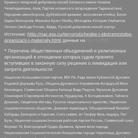
Крымско-татарский добровольческий батальон имени Номана
Челебиджихана, Азов, Партия исламского возрождения Таджикистана,
Народная самооборона, Дуббайский джамаат, московская ячейка, Батал-
Хаджи Белхороев, Маньяки Культ Убийц, Молодёжь Которая Улыбается,
Легион Свобода России, Айдар, Русский добровольческий корпус
Источник:
http://nac.gov.ru/terroristicheskie-i-ekstremistskie-
organizacii-i-materialy.html
данные на
16.11.2023
* Перечень общественных объединений и религиозных
организаций в отношении которых судом принято
вступившее в законную силу решение о ликвидации или
запрете деятельности:
Национал-большевистская партия, ВЕК РА, Рада земли Кубанской Духовно
Родовой Державы Русь, Община Духовного Управления Асгардской Веси
Беловодья, Славянская Община Капища Веды Перуна, Мужская Духовная
Семинария Староверов-Инглингов, Нурджулар, К Богодержавию, Таблиги
Джамаат, Свидетели Иеговы, Русское национальное единство, Национал-
социалистическое общество, Джамаат мувахидов, Объединенный Вилайат
Кабарды, Балкарии и Карачая, Союз славян, Ат-Такфир Валь-Хиджра, Пит
Буль, Национал-социалистическая рабочая партия России, Славянский союз,
Формат-18, Благородный Орден Дьявола, Армия воли народа,
Национальная Социалистическая Инициатива города Череповца, Духовно-