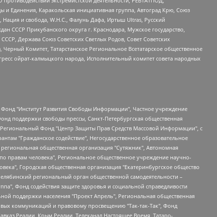
О противодействии экстремистской деятельности, РЕВТАТПОД,
ы и Единения, Каракольская инициативная группа, Автоград Крю, Союз
 Нация и свобода, W.H.С., Фалунь Дафа, Иртыш Ultras, Русский
ан СССР Прикубанского округа г. Краснодара, Мужское государство,
СССР, Держава Союз Советских Светлых Родов, Совет Советских
в, Черный Комитет, Татарстанское Региональное Всетатарское общественное
гресс ойрат-калмыцкого народа, Исполнительный комитет совета народных
евосточное общественное движение "Маяк", Санкт-Петербургская ЛГБТ-инициативная группа "Выход", Инициативная группа ЛГБТ+ "Реверс", Алексеев Андрей Викторович, Бекбулатова Таисия Львовна, Беляев Иван Михайлович, Владыкина Елена Сергеевна, Гельман Марат Александрович, Никульшина Вероника Юрьевна, Толоконникова Надежда Андреевна, Шендерович Виктор Анатольевич, Общество с ограниченной ответственностью "Данное сообщение", Общество с ограниченной ответственностью Издательский дом "Новая глава", Айнбиндер Александра Александровна, Московский комьюнити-центр для ЛГБТ+инициатив, Благотворительный фонд развития филантропии, Deutsche Welle (Германия, Kurt-Schumacher-Strasse 3, 53113 Bonn), Борзунова Мария Михайловна, Воробьев Виктор Викторович, Голубева Анна Львовна, Константинова Алла Михайловна, Малкова Ирина Владимировна, Мурадов Мурад Абдулгалимович, Осетинская Елизавета Николаевна, Понасенков Евгений Николаевич, Ганапольский Матвей Юрьевич, Киселев Евгений Алексеевич, Борухович Ирина Григорьевна, Дремин Иван Тимофеевич, Дубровский Дмитрий Викторович, Красноярская региональная общественная организация поддержки и развития альтернативных образовательных технологий и межкультурных коммуникаций "ИНТЕРРА", Маяковская Екатерина Алексеевна, Фейгин Марк Захарович, Филимонов Андрей Викторович, Дзугкоева Регина Николаевна, Доброхотов Роман Александрович, Дудь Юрий Александрович, Елкин Сергей Владимирович, Кругликов Кирилл Игоревич, Сабунаева Мария Леонидовна, Семенов Алексей Владимирович, Шаинян Карен Багратович, Шульман Екатерина Михайловна, Асафьев Артур Валерьевич, Вахштайн Виктор Семенович, Венедиктов Алексей Алексеевич, Лушникова Екатерина Евгеньевна, Волков Леонид Михайлович, Невзоров Александр Глебович, Пархоменко Сергей Борисович, Сироткин Ярослав Николаевич, Кара-Мурза Владимир Владимирович, Баранова Наталья Владимировна, Гозман Леонид Яковлевич, Кагарлицкий Борис Юльевич, Климарев Михаил Валерьевич, Милов Владимир Станиславович, Автономная некоммерческая организация Краснодарский центр современного искусства "Типография", Моргенштерн Алишер Тагирович, Соболь Любовь Эдуардовна, Общество с ограниченной ответственностью "ЛИЗА НОРМ", Каспаров Гарри Кимович, Ходорковский Михаил Борисович, Общество с ограниченной ответственностью "Апрельские тезисы", Данилович Ирина Брониславовна, Кашин Олег Владимирович, Петров Николай Владимирович, Пивоваров Алексей Владимирович, Соколов Михаил Владимирович, Цветкова Юлия Владимировна, Чичваркин Евгений Александрович, Комитет против пыток/Команда против пыток, Общество с ограниченной ответственностью "Первый научный", Общество с ограниченной ответственностью "Вертолет и ко", Белоцерковская Вероника Борисовна, Кац Максим Евгеньевич, Лазарева Татьяна Юрьевна, Шаведдинов Руслан Табризович, Яшин Илья Валерьевич, Общество с ограниченной ответственностью "Иноагент ААВ", Алешковский Дмитрий Петрович, Альбац Евгения Марковна, Быков Дмитрий Львович, Галямина Юлия Евгеньевна, Лойко Сергей Леонидович, Мартынов Кирилл Константинович, Медведев Сергей Александрович, Крашенинников Федор Геннадиевич, Гордеева Катерина Вл