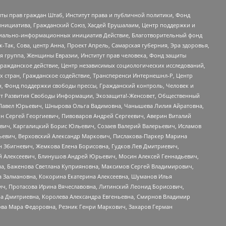
ты прав граждан Штаб, Институт права и публичной политики, Фонд
инициатива, Гражданский Союз, Хасдей Ерушалаим, Центр поддержки и
социально-информационных инициатив Действие, Благотворительный фонд
Так, Сова, центр Анна, Проект Апрель, Самарская губерния, Эра здоровья,
я группа, Женщины Евразии, Институт прав человека, Фонд защиты
Гражданское действие, Центр независимых социологических исследований,
стран, Гражданское содействие, Трансперенси Интернешнл-Р, Центр
н, Фонд поддержки свободы прессы, Гражданский контроль, Человек и
тут Развития Свободы Информации, Экозащита!-Женсовет, Общественный
й Павел Юрьевич, Шнырова Ольга Вадимовна, Чанышева Лилия Айратовна,
ин Сергей Георгиевич, Пивоваров Андрей Сергеевич, Аверин Виталий
вич, Каргалицкий Борис Юльевич, Созаев Валерий Валерьевич, Исламов
льевич, Верховский Александр Маркович, Пислакова-Паркер Марина
н Збигневич, Жемкова Елена Борисовна, Гудков Лев Дмитриевич,
й Алексеевич, Блинушов Андрей Юрьевич, Мосин Алексей Геннадьевич,
а, Баженова Светлана Куприяновна, Максимов Сергей Владимирович,
а Залмановна, Кокорина Екатерина Алексеевна, Шуманов Илья
ч, Протасова Ирина Вячеславовна, Литинский Леонид Борисович,
а Дмитриевна, Королева Александра Евгеньевна, Смирнов Владимир
ова Мара Федоровна, Резник Генри Маркович, Захаров Герман