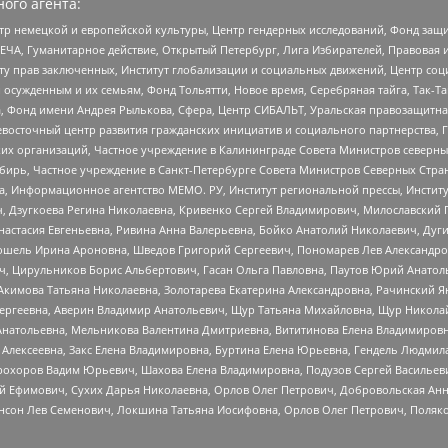
ого агента:
р немецкой и европейской культуры, Центр гендерных исследований, Фонд защи
ЧА, Гуманитарное действие, Открытый Петербург, Лига Избирателей, Правовая 
иту прав заключенных, Институт глобализации и социальных движений, Центр 
ужденным и их семьям, Фонд Тольятти, Новое время, Серебряная тайга, Так-Так-
, Фонд имени Андрея Рылькова, Сфера, Центр СИБАЛЬТ, Уральская правозащитна
невосточный центр развития гражданских инициатив и социального партнерства, 
 организаций, Частное учреждение в Калининграде Совета Министров северных 
бирь, Частное учреждение в Санкт-Петербурге Совета Министров Северных Стра
а, Информационное агентство МЕМО. РУ, Институт региональной прессы, Инсти
ч, Дзугкоева Регина Николаевна, Кривенко Сергей Владимирович, Милославски
настасия Евгеньевна, Ривина Анна Валерьевна, Бойко Анатолий Николаевич, Дуг
ошель Ирина Ароновна, Шведов Григорий Сергеевич, Пономарев Лев Александро
ч, Цирульников Борис Альбертович, Гасан Ольга Павловна, Паутов Юрий Анато
Акимова Татьяна Николаевна, Золотарева Екатерина Александровна, Рачинский Я
Сергеевна, Аверин Владимир Анатольевич, Щур Татьяна Михайловна, Щур Никола
Анатольевна, Мельникова Валентина Дмитриевна, Вититинова Елена Владимировн
 Алексеевна, Закс Елена Владимировна, Буртина Елена Юрьевна, Гендель Людмил
рохоров Вадим Юрьевич, Шахова Елена Владимировна, Подузов Сергей Васильеви
й Ефимович, Сухих Дарья Николаевна, Орлов Олег Петрович, Добровольская Анн
нсон Лев Семенович, Локшина Татьяна Иосифовна, Орлов Олег Петрович, Поляк