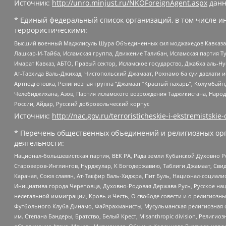
Источник:
http://unro.minjust.ru/NKOForeignAgent.aspx
данн
* Единый федеральный список организаций, в том числе и
террористическими:
Высший военный Маджлисуль Шура Объединенных сил моджахедов Кавказа, Ко
Лашкар-И-Тайба, Исламская группа, Движение Талибан, Исламская партия Т
Имарат Кавказ, АБТО, Правый сектор, Исламское государство, Джабха аль-
Ат-Тавхида Валь-Джихад, Чистопольский Джамаат, Рохнамо ба суи давлати и
Артподготовка, Религиозная группа “Джамаат “Красный пахарь”, Колумбайн
Челебиджихана, Азов, Партия исламского возрождения Таджикистана, Народ
России, Айдар, Русский добровольческий корпус
Источник:
http://nac.gov.ru/terroristicheskie-i-ekstremistskie-
* Перечень общественных объединений и религиозных орг
деятельности:
Национал-большевистская партия, ВЕК РА, Рада земли Кубанской Духовно
Староверов-Инглингов, Нурджулар, К Богодержавию, Таблиги Джамаат, Сви
Карачая, Союз славян, Ат-Такфир Валь-Хиджра, Пит Буль, Национал-социал
Инициатива города Череповца, Духовно-Родовая Держава Русь, Русское н
нелегальной иммиграции, Кровь и Честь, О свободе совести и о религиоз
Футбольного Клуба Динамо, Файзрахманисты, Мусульманская религиозная о
им. Степана Бандеры, Братство, Белый Крест, Misanthropic division, Рели