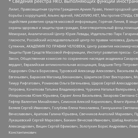
* Сведения реестра НКО, выполняющих функции иностранн
Лилит, Правозащитная группа Гражданин.Армия.Право, Нижегородский цент
борьбы с коррупцией, Альянс врачей, НАСИЛИЮ.НЕТ, Мы против СПИДа, СВЕ
содействия развитию средств массовой информации, Горячая Линия, В защ
охраны здоровья и защиты прав граждан, Благотворительный фонд помощи ос
Мемориал, Аналитический Центр Юрия Левады, Издательство Парк Гагарина
гласности, Российский исследовательский центр по правам человека, Даль
Сутяжник, АКАДЕМИЯ ПО ПРАВАМ ЧЕЛОВЕКА, Центр развития некоммерческих
Защиты Прав Средств Массовой Информации, Институт развития прессы - Си
Закон, Общественная комиссия по сохранению наследия академика Сахаров
вердикт, Евразийская антимонопольная ассоциация, Бедушев Петр Петрови
Сидорович Ольга Борисовна, Туровский Александр Алексеевич, Васильева А
Евгеньевич, Барахоев Магомед Бекханович, Шарипков Олег Викторович, М
Тимур Рифгатович, Романова Ольга Евгеньевна, Щаров Сергей Алексадрови
Петровна, Кочеткова Татьяна Владимировна, Чуркина Наталья Валерьевна, 
Илларионова Юлия Юрьевна, Саранг Анна Васильевна, Захарова Светлана 
Гефтер Валентин Михайлович, Симонов Алексей Кириллович, Флиге Ирина 
Беляев Сергей Иванович, Голубева Елена Николаевна, Ганнушкина Светлана
Вячеславович, Арапова Галина Юрьевна, Свечников Анатолий Мариевич, П
Лукашевский Сергей Маркович, Бахмин Вячеслав Иванович, Шабад Анатоли
Александрович, Вицин Сергей Ефимович, Золотухин Борис Андреевич, Леви
Константинович