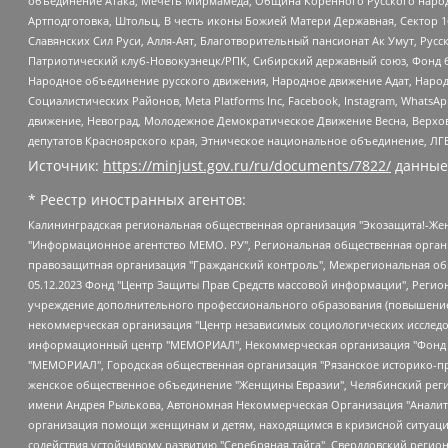
объединение Атака, Мечеть Мирмамеда, Община Коренного Русского народа
Артподготовка, Штольц, В честь иконы Божией Матери Державная, Сектор 1
Славянских Сил Руси, Алля-Аят, Благотворительный пансионат Ак Умут, Русск
Патриотический клуб-Новокузнецк/РПК, Сибирский державный союз, Фонд б
Народное объединение русского движения, Народное движение Адат, Народ
Социалистических Районов, Meta Platforms Inc, Facebook, Instagram, Wha
движение, Невоград, Молодежное Демократическое Движение Весна, Верхов
депутатов Красноярского края, Этническое национальное объединение, ЛГ
Источник:
https://minjust.gov.ru/ru/documents/7822/
данные
* Реестр иностранных агентов:
Калининградская региональная общественная организация "Экозащита!-Женсовет", Фонд содействия защите прав и свобод граждан "Общественный вердикт", Фонд "Институт Развития Свободы Информации", Частное учреждение "Информационное агентство МЕМО. РУ", Региональная общественная организация "Общественная комиссия по сохранению наследия академика Сахарова", Фонд поддержки свободы прессы, Санкт-Петербургская общественная правозащитная организация "Гражданский контроль", Межрегиональная общественная организация "Информационно-просветительский центр "Мемориал", Региональный Фонд "Центр Защиты Прав Средств Массовой Информации", с 05.12.2023 Фонд "Центр Защиты Прав Средств массовой информации", Региональная общественная благотворительная организация помощи беженцам и мигрантам "Гражданское содействие", Негосударственное образовательное учреждение дополнительного профессионального образования (повышение квалификации) специалистов "АКАДЕМИЯ ПО ПРАВАМ ЧЕЛОВЕКА", Свердловская региональная общественная организация "Сутяжник", Автономная некоммерческая организация "Центр независимых социологических исследований", Союз общественных объединений "Российский исследовательский центр по правам человека", Региональное общественное учреждение научно-информационный центр "МЕМОРИАЛ", Некоммерческая организация "Фонд защиты гласности", Автономная некоммерческая организация "Институт прав человека", Городская общественная организация "Екатеринбургское общество "МЕМОРИАЛ", Городская общественная организация "Рязанское историко-просветительское и правозащитное общество "Мемориал" (Рязанский Мемориал), Челябинский региональный орган общественной самодеятельности – женское общественное объединение "Женщины Евразии", Челябинский региональный орган общественной самодеятельности "Уральская правозащитная группа", Фонд содействия защите здоровья и социальной справедливости имени Андрея Рылькова, Автономная Некоммерческая Организация "Аналитический Центр Юрия Левады", Автономная некоммерческая организация социальной поддержки населения "Проект Апрель", Региональная общественная организация помощи женщинам и детям, находящимся в кризисной ситуации "Информационно-методический центр "Анна", Фонд содействия развитию массовых коммуникаций и правовому просвещению "Так-так-Так", Фонд содействия устойчивому развитию "Серебряная тайга", Свердловский региональный общественный фонд социальных проектов "Новое время", "Idel.Реалии", Кавказ.Реалии, Крым.Реалии, Телеканал Настоящее Время, Татаро-башкирская служба Радио Свобода (Azatliq Radiosi), Радио Свободная Европа/Радио Свобода (PCE/PC), "Сибирь.Реалии", "Фактограф", Благотворительный фонд помощи осужденным и их семьям, Автономная некоммерческая организация "Институт глобализации и социальных движений", Фонд "В защиту прав заключенных", Частное учреждение "Центр поддержки и содействия развитию средств массовой информации", Пензенский региональный общественный благотворительный фонд "Гражданский союз", "Север.Реалии", Некоммерческая организация Фонд "Правовая инициатива", Общество с ограниченной ответственностью "Радио Свободная Европа/Радио Свобода", Чешское информационное агентство "MEDIUM-ORIENT", Красноярская региональная общественная организация "Мы против СПИДа", Камалягин Денис Николаевич, Маркелов Сергей Евгеньевич, Пономарев Лев Александрович, Савицкая Людмила Алексеевна, Автоно