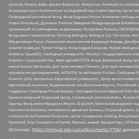
органов, Фалунь Дафа, Друзья Фалуньгун, Фалуньгун, Коалиция по рассле
Ассоциация школ политических исследований при Совете Европы, Центр ли
Оксфордский российский фонд, Фонд Будущее России, Компания свободы ин
Новое Поколение, Духовное Учебное Заведение Международный Библейский
организаций по наблюдению за выборами, Республика Польша, СВОБОДНЫЙ
Фонд имени Генриха Бёлля, Stichting Bellingcat, Bellingcat Ltd, The Inside
Макдональда-Лорье, Украинская национальная федерация Канады, Декабрис
комитет в Швеции, Проект Медуза, Фонд Андрея Сахарова, Форум свободной 
Solidarus, КрымSOS, Свободный университет, Институт государственного у
борьбы с коррупцией Инк, Завет церквей TCCN, Агора, Всемирный фонд при
имени Бориса Звозскова, Дом прав человека Тбилиси, Дом прав человека Ер
журналистов расследователей, АЛЛАТРА, За свободную Россию, Свободная Б
Комитет-2024, Центрально-Европейский университет, Центр восточноевроп
европейской политики, Академическая сеть Восточная Европа, Российский к
поддержки, Свободная Россия Берлин, Свободная Россия Северный Рейн-Вест
Крымскотатарский Ресурсный Центр, Глобальный союз IndustriALL, Russian E
Европы, Фонд имени Фридриха Эберта, XZ gGmbH, Мобильная академия поддержк
International Education, Антивоенное движение Антальи, Открытый диало
отношений им Нормана Патерсона, Центр Гражданских Свобод, Фонд Бориса
Прометей, Stop Occupation of Karelia, Вернись живым, Фридом Хаус, СОТА 
Источник:
https://minjust.gov.ru/ru/documents/7756/
данные