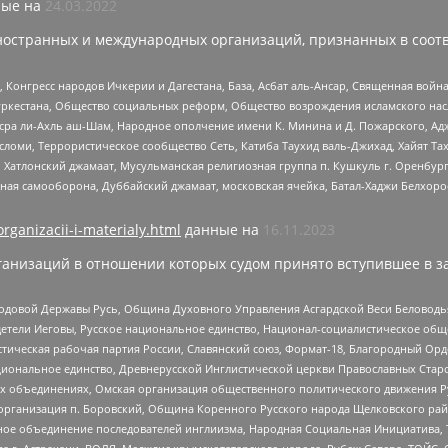
ые на
24.03.2022
ностранных и международных организаций, признанных в соотв
нгресс народов Ичкерии и Дагестана, База, Асбат аль-Ансар, Священная война,
уркестана, Общество социальных реформ, Общество возрождения исламского насл
Нусра ли-Ахль аш-Шам, Народное ополчение имени К. Минина и Д. Пожарского, Ад
сломи, Террористическое сообщество Сеть, Катиба Таухид валь-Джихад, Хайят Тах
, Хатлонский джамаат, Мусульманская религиозная группа п. Кушкуль г. Оренбу
ная самооборона, Дуббайский джамаат, московская ячейка, Батал-Хаджи Белхор
organizacii-i-materialy.html
данные на
16.11.2023
анизаций в отношении которых судом принято вступившее в з
 Родовой Державы Русь, Община Духовного Управления Асгардской Веси Беловод
детели Иеговы, Русское национальное единство, Национал-социалистическое об
истическая рабочая партия России, Славянский союз, Формат-18, Благородный Ор
ациональное единство, Древнерусской Инглистической церкви Православных Ста
ных объединениях, Омская организация общественного политического движения Р
рганизация п. Боровский, Община Коренного Русского народа Щелковского район
гиозное объединение последователей инглиизма, Народная Социальная Инициатива,