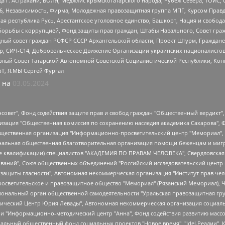
 г. Астрахани, ВОЛЯ, Меджлис крымскотатарского народа, Рубеж Севера, ТОЙС, 
6, Независимость, Фирма, Молодежная правозащитная группа МПГ, Курсом Правд
ая республика Русь, Арестантское уголовное единство, Башкорт, Нация и свобода,
орьбы с коррупцией, Фонд защиты прав граждан, Штабы Навального, Совет гражд
ный совет граждан РСФСР СССР Архангельской области, Проект Штурм, Граждане 
tsApp, СИЧ-С14, Добровольческое Движение Организации украинских националисто
ный Совет Татарской Автономной Советской Социалистической Республики, Кон
БТ, Я.МЫ Сергей Фургал
 на
03.05.2024
мная некоммерческая организация "Центр по работе с проблемой насилия "НАСИЛИЮ.НЕТ", Межрегиональный профессиональный союз работников здравоохранения "Альянс врачей", Юридическое лицо, зарегистрированное в Латвийской Республике, SIA "Medusa Project" (регистрационный номер 40103797863, дата регистрации 10.06.2014), Некоммерческая организация "Фонд по борьбе с коррупцией", Автономная некоммерческая организация "Институт права и публичной политики", Баданин Роман Сергеевич, Гликин Максим Александрович, Железнова Мария Михайловна, Лукьянова Юлия Сергеевна, Маетная Елизавета Витальевна, Маняхин Петр Борисович, Чуракова Ольга Владимировна, Ярош Юлия Петровна, Юридическое лицо "The Insider SIA", зарегистрированное в Риге, Латвийская Республика (дата регистрации 26.06.2015), являющееся администратором доменного имени интернет-издания "The Insider SIA", https://theins.ru, Постернак Алексей Евгеньевич, Рубин Михаил Аркадьевич, Анин Роман Александрович, Юридическое лицо Istories fonds, зарегистрированное в Латвийской Республике (регистрационный номер 50008295751, дата регистрации 24.02.2020), Великовский Дмитрий Александрович, Долинина Ирина Николаевна, Мароховская Алеся Алексеевна, Шлейнов Роман Юрьевич, Шмагун Олеся Валентиновна, Общество с ограниченной ответственностью "Альтаир 2021", Общество с ограниченной ответственностью "Вега 2021", Общество с ограниченной ответственностью "Главный редактор 2021", Общество с ограниченной ответственностью "Ромашки монолит", Важенков Артем Валерьевич, Ивановская областная общественная организация "Центр гендерных исследований", Гурман Юрий Альбертович, Медиапроект "ОВД-Инфо", Егоров Владимир Владимирович, Жилинский Владимир Александрович, Общество с ограниченной ответственностью "ЗП", Иванова София Юрьевна, Карезина Инна Павловна, Кильтау Екатерина Викторовна, Петров Алексей Викторович, Пискунов Сергей Евгеньевич, Смирнов Сергей Сергеевич, Тихонов Михаил Сергеевич, Общество с ограниченной ответственностью "ЖУРНАЛИСТ-ИНОСТРАННЫЙ АГЕНТ", Арапова Галина Юрьевна, Вольтская Татьяна Анатольевна, Американская компания "Mason G.E.S. Anonymous Foundation" (США), являющаяся владельцем интернет-издания https://mnews.world/, Компания "Stichting Bellingcat", зарегистрированная в Нидерландах (дата регистрации 11.07.2018), Захаров Андрей Вячеславович, Клепиковская Екатерина Дмитриевна, Общество с ограниченной ответственностью "МЕМО", Перл Роман Александрович, Симонов Евгений Алексеевич, Соловьева Елена Анатольевна, Сотников Даниил Владимирович, Сурначева Елизавета Дмитриевна, Автономная некоммерческая организация по защите прав человека и информированию населения "Якутия – Наше Мнение", Общество с ограниченной ответственностью "Москоу диджитал медиа", с 26.01.2023 Общество с ограниченной ответственностью "Чайка Белые сады", Ветошкина Валерия Валерьевна, Заговора Максим Александрович, Межрегиональное общественное движение "Российская ЛГБТ - сеть", Оленичев Максим Владимирович, Павлов Иван Юрьевич, Скворцова Елена Сергеевна, Общество с ограниченной ответственностью "Как бы инагент", Кочетков Игорь Викторович, Общество с ограниченной ответственностью "Честные выборы", Еланчик Олег Александрович, Общество с ограниченной ответственностью "Нобелевский призыв", Гималова Регина Эмилевна, Григорьев Андрей Валерьевич, Григорьева Алина Александровна, Ассоциация по содействию защите прав призывников, альтернативнослужащих и военнослужащих "Правозащитная группа "Гражданин.Армия.Право", Хисамова Регина Фаритовна, Автономная некоммерческая организация по реализации социально-правовых программ "Лилит", Дальн