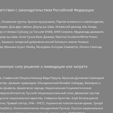
етствии с законодательством Российской Федерации
 Исламская группа, Братья-мусульмане, Партия исламского освобождения,
едия, Дом двух святых, Джунд аш-Шам, Исламский джихад, Аль-Каида,
жр от Аллаха Субхану уа Тагьаля SHAM, АУМ Синрике, Муджахеды джамаата
рир аш-Шам, Ахлю Сунна Валь Джамаа, National Socialism/White Power,
рг, Крымско-татарский добровольческий батальон имени Номана
оев, Маньяки Культ Убийц, Молодёжь Которая Улыбается, Легион Свобода
аконную силу решение о ликвидации или запрете
ья, Славянская Община Капища Веды Перуна, Мужская Духовная Семинария
щество, Джамаат мувахидов, Объединенный Вилайат Кабарды, Балкарии и
ден Дьявола, Армия воли народа, Национальная Социалистическая
роверов-Инглингов, Русский общенациональный союз, Движение против
усское национальное единство, Северное Братство, Клуб Болельщиков
а, Правый сектор, УНА - УНСО, Украинская повстанческая армия, Тризуб
 TulaSkins, Этнополитическое объединение Русские, Русское национальное