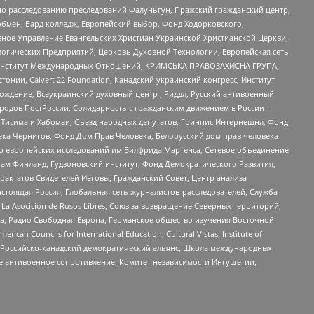
по расследованию преследований Фалуньгун, Пражский гражданский центр,
бмен, Бард колледж, Европейский выбор, Фонд Ходорковского,
ное Управление Евангельских Христиан Украинской Христианской Церкви,
огических Предприятий, Церковь Духовной Технологии, Европейская сеть
ий Институт Международных Отношений, КРИМСЬКА ПРАВОЗАХИСНА ГРУПА,
стонии, Calvert 22 Foundation, Канадский украинский конгресс, Институт
ждение, Всеукраинский духовный центр , Риддл, Русский антивоенный
ародов ПостРоссии, Солидарность с гражданским движением в России –
в Тисима и Хабомаи, Съезд народных депутатов, Гринпис Интернешнл, Фонд
ека Чернигов, Фонд Дом Прав Человека, Белорусский дом прав человека
нтр европейских исследований им Вилфрида Мартенса, Сетевое объединение
Чам Финланд, Гудзоновский институт, Фонд Демократического Развития,
актатов Свидетелей Иеговы, Гражданский Совет, Центр анализа
астоящая Россия, Глобальная сеть журналистов-расследователей, Служба
a Asocicion de Rusos Libres, Союз за возвращение Северных территорий,
еста, Радио Свободная Европа, Германское общество изучения Восточной
ouncils for International Education, Cultural Vistas, Institute of
, Российско-канадский демократический альянс, Школа международных
е антивоенное сопротивление, Комитет независимости Ингушетии,