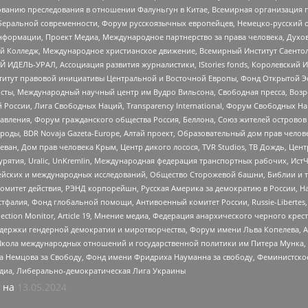
дованию преследования в отношении Фалуньгун в Китае, Всемирная организация 
беральной современности, Форум русскоязычных европейцев, Немецко-русский о
формации, Проект Медиа, Международное партнерство за права человека, Духов
 Колледж, Международное христианское движение, Всемирный Институт Саентол
 ИДЕЛЬ-УРАЛ, Ассоциация развития журналистики, IStories fonds, Королевск
r, Институт правовой инициативы Центральной и Восточной Европы, Фонд Открытой Э
ты, Международный научный центр им Вудро Вильсона, Свободная пресса, Возро
России, Лига Свободных Наций, Transparеncy International, Форум Свободных Н
правления, Форум гражданского общества Россия, Беллона, Союз жителей острово
роды, BDR Novaja Gazeta-Europe, Алтай проект, Образовательный дом прав челов
еван, Дом прав человека Крым, Центр дикого лосося, TVR Studios, ТВ Дождь, Це
урятия, Uralic, UnKremlin, Международная федерация транспортных рабочих, Ист
ейских и международных исследований, Общество Сторожевой башни, Библии и тр
омитет действия, РЭНД корпорейшн, Русская Америка за демократию в России, Н
фалия, Фонд глобальной помощи, Антивоенный комитет России, Russie-Libertes, L
lection Monitor, Article 19, Мнение медиа, Федерация анархического черного кр
и гендерной демократии и миротворчества, Форум имени Льва Копелева, American C
г, Школа международных отношений и государственной политики им Питера Мунка
 Немцова за Свободу, Фонд имени Фридриха Науманна за свободу, Феминистско
медиа, Либерально-демократическая Лига Украины
 на
13.05.2024