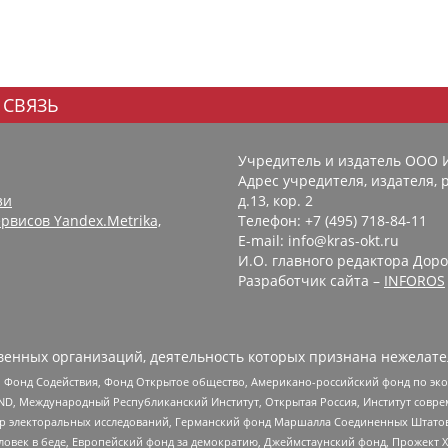
 СВЯЗЬ
Учредитель и издатель ООО 
Адрес учредителя, издателя, р
зи
д.13, кор. 2
рвисов Yandex.Metrika,
Телефон: +7 (495) 718-84-11
E-mail: info@kras-okt.ru
И.О. главного редактора Доро
Разработчик сайта –
INFOROS
енных организаций, деятельность которых признана нежелате
 Фонд Содействия, Фонд Открытое общество, Американо-российский фонд по э
 Международный Республиканский Институт, Открытая Россия, Институт совре
р электоральных исследований, Германский фонд Маршалла Соединенных Штатов
еловек в беде, Европейский фонд за демократию, Джеймстаунский фонд, Прожект