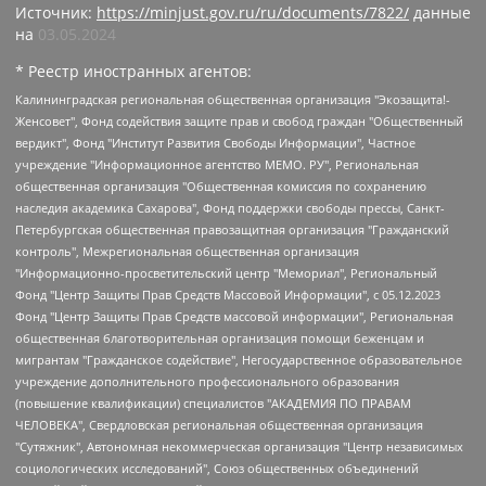
Источник:
https://minjust.gov.ru/ru/documents/7822/
данные
на
03.05.2024
* Реестр иностранных агентов:
Калининградская региональная общественная организация "Экозащита!-Женсовет", Фонд содействия защите прав и свобод граждан "Общественный вердикт", Фонд "Институт Развития Свободы Информации", Частное учреждение "Информационное агентство МЕМО. РУ", Региональная общественная организация "Общественная комиссия по сохранению наследия академика Сахарова", Фонд поддержки свободы прессы, Санкт-Петербургская общественная правозащитная организация "Гражданский контроль", Межрегиональная общественная организация "Информационно-просветительский центр "Мемориал", Региональный Фонд "Центр Защиты Прав Средств Массовой Информации", с 05.12.2023 Фонд "Центр Защиты Прав Средств массовой информации", Региональная общественная благотворительная организация помощи беженцам и мигрантам "Гражданское содействие", Негосударственное образовательное учреждение дополнительного профессионального образования (повышение квалификации) специалистов "АКАДЕМИЯ ПО ПРАВАМ ЧЕЛОВЕКА", Свердловская региональная общественная организация "Сутяжник", Автономная некоммерческая организация "Центр независимых социологических исследований", Союз общественных объединений "Российский исследовательский центр по правам человека", Региональное общественное учреждение научно-информационный центр "МЕМОРИАЛ", Некоммерческая организация "Фонд защиты гласности", Автономная некоммерческая организация "Институт прав человека", Городская общественная организация "Екатеринбургское общество "МЕМОРИАЛ", Городская общественная организация "Рязанское историко-просветительское и правозащитное общество "Мемориал" (Рязанский Мемориал), Челябинский региональный орган общественной самодеятельности – женское общественное объединение "Женщины Евразии", Челябинский региональный орган общественной самодеятельности "Уральская правозащитная группа", Фонд содействия защите здоровья и социальной справедливости имени Андрея Рылькова, Автономная Некоммерческая Организация "Аналитический Центр Юрия Левады", Автономная некоммерческая организация социальной поддержки населения "Проект Апрель", Региональная общественная организация помощи женщинам и детям, находящимся в кризисной ситуации "Информационно-методический центр "Анна", Фонд содействия развитию массовых коммуникаций и правовому просвещению "Так-так-Так", Фонд содействия устойчивому развитию "Серебряная тайга", Свердловский региональный общественный фонд социальных проектов "Новое время", "Idel.Реалии", Кавказ.Реалии, Крым.Реалии, Телеканал Настоящее Время, Татаро-башкирская служба Радио Свобода (Azatliq Radiosi), Радио Свободная Европа/Радио Свобода (PCE/PC), "Сибирь.Реалии", "Фактограф", Благотворительный фонд помощи осужденным и их семьям, Автономная некоммерческая организация "Институт глобализации и социальных движений", Фонд "В защиту прав заключенных", Частное учреждение "Центр поддержки и содействия развитию средств массовой информации", Пензенский региональный общественный благотворительный фонд "Гражданский союз", "Север.Реалии", Некоммерческая организация Фонд "Правовая инициатива", Общество с ограниченной ответственностью "Радио Свободная Европа/Радио Свобода", Чешское информационное агентство "MEDIUM-ORIENT", Красноярская региональная общественная организация "Мы против СПИДа", Камалягин Денис Николаевич, Маркелов Сергей Евгеньевич, Пономарев Лев Александрович, Савицкая Людмила Алексеевна, Автономная некоммерческая организация "Центр по работе с проблемой насилия "НАСИЛИЮ.НЕТ", Межрегиональный профессиональный союз работников здравоохранения "Альянс врачей", Юридическое лицо, зарегистрированное в Латвийской Республике, SIA "Medusa Project" (регистрационный номер 40103797863, дата регистрации 10.06.2014), Некоммерческая организация "Фонд по борьбе с коррупцией", Автономная некоммерческая организация "Институт права и публичной политики", Баданин Роман Сергеевич, Гликин Максим Александрович, Железнова Мария Михайловна, Лукьянова Юлия Сергеевна, Маетная Елизавета Витальевна, Маняхин Петр Борисович, Чуракова Ольга Владимировна, Ярош Юлия Петровна, Юридическое лицо "The Insider SIA", зарегистрированное в Риге, Латвийская Республика (дата регистрации 26.06.2015), являющееся администратором доменного имени интернет-издания "The Insider SIA", https://theins.ru, Постернак Алексей Евгеньевич, Рубин Михаил Аркадьевич, Анин Роман Александрович, Юридическое лицо Istories fonds, зарегистрированное в Латвийской Республике (регистрационный номер 50008295751, дата регистрации 24.02.2020), Великовский Дмитрий Александрович, Долинина Ирина Николаевна, Мароховская Алеся Алексеевна, Шлейнов Роман Юрьевич, Шмагун Олеся Валентиновна, Общество с ограниченной ответственностью "Альтаир 2021", Общество с ограниченной ответственностью "Вега 2021", Общество с ограниченной ответственностью "Главный редактор 2021", Общество с ограниченной ответственностью "Ромашки монолит", Важенков Артем Валерьевич, Ивановская областная общественная организация "Центр гендерных исследований", Гурман Юрий Альбертович, Медиапроект "ОВД-Инфо", Егоров Владимир Владимирович, Жилинский Владимир Александрович, Общество с ограниченной ответственностью "ЗП", Иванова София Юрьевна, Карезина Инна Павловна, Кильтау Екатерина Викторовна, Петров Алексей Викторович, Пискунов Сергей Евгеньевич, Смирнов Сергей Сергеевич, Тихонов Михаил Сергеевич, Общество с ограниченной ответственностью "ЖУРНАЛИСТ-ИНОСТРАННЫЙ АГЕНТ", Арапова Галина Юрьевна, Вольтская Татьяна Анатольевна, Американская компания "Mason G.E.S. Anonymous Foundation" (США), являющаяся владельцем интернет-издания https://mnews.world/, Компания "Stichting Bellingcat", зарегистрированная в Нидерландах (дата регистрации 11.07.2018), Захаров Андрей Вячеславович, Клепиковская Екатерина Дмитриевна, Общество с ограниченной ответственностью "МЕМО", Перл Роман Александрович, Симонов Евгений Алексеевич, Соловьева Елена Анатольевна, Сотников Даниил Владимирович, Сурначева Елизавета Дмитриевна, Автономная некоммерческая организация по защите прав человека и информированию населения "Якутия – Наше Мнение", Общество с ограниченной ответственностью "Москоу диджитал медиа", с 26.01.2023 Общество с ограниченной ответственностью "Чайка Белые сады", Ветошкина Валерия Валерьевна, Заговора Максим Александрович, Межрегиональное общественное движение "Российская ЛГБТ - сеть", Оленичев Максим Владимирович, Павлов Иван Юрьевич, Скворцова Елена Сергеевна, Общество с ограниченной ответственностью "Как бы инагент", Кочетков Игорь Викторович, Общество с ограниченной ответственностью "Честные выборы", Еланчик Олег Александрович, Общество с ограниченной ответственностью "Нобелевский призыв", Гималова Регина Эмилевна, Григорьев Андрей Валерьевич, Григорьева Алина Александровна, Ассоциация по содействию защите прав призывников, альтернативнослужащих и военнослужащих "Правозащитная группа "Гражданин.Армия.Право", Хисамова Регина Фаритовна, Автономная некоммерческая организация по реализации социально-правовых программ "Лилит", Дальневосточное общественное движение "Маяк", Санкт-Петербургская ЛГБТ-инициативная группа "Выход", Инициативная группа ЛГБТ+ "Реверс", Алексеев Андрей Викторович, Бекбулатова Таисия Львовна, Беляев Иван Михайлович, Владыкина Елена Сергеевна, Гельман Марат Александрович, Никульшина Вероника Юрьевна, Толоконникова Надежда Андреевна, Шендерович Виктор Анатольевич, Общество с ограниченной ответственностью "Данное сообщение", Общество с ограниченной ответственностью Издательский дом "Новая глава", Айнбиндер Александра Александровна, Московский комьюнити-центр для ЛГБТ+инициатив, Благотворительный фонд развития филантропии, Deutsche Welle (Германия, Kurt-Schumacher-Strasse 3, 53113 Bonn), Борзунова Мария Михайловна, Воробьев Виктор Викторович, Голубева Анна Львовна, Константинова Алла Михайловна, Малкова Ирина Владимировна, Мурадов Мурад Абдулгалимович, Осетинская Елизавета Николаевна, Понасенков Евгений Николаевич, Ганапольский Матвей Юрьевич, Киселев Евгений Алексеевич, Борухович Ирина Григорьевна, Дремин Иван Тимофеевич, Дубровский Дмитрий Викторович, Красноярская региональная общественная организация поддержки и развития альтернативных образовательных технологий и межкультурных коммуникаций "ИНТЕРРА", Маяковская Екатерина Алексеевна, Фейгин Марк Захарович, Филимонов Андрей Викторович, Дзугкоева Регина Николаевна, Доброхотов Роман Александрович, Дудь Юрий Александрович, Елкин Сергей Владимирович, Кругликов Кирилл Игоревич, Сабунаева Мария Леонидовна, Семенов Алексей Владимирович, Шаинян Карен Багратович, Шульман Екатерина Михайловна, Асафьев Артур Валерьевич, Вахштайн Виктор Семенович, Венедиктов Алексей Алексеевич, Лушникова Екатерина Евгеньевна, Волков Леонид Михайлович, Невзоров Александр Глебович, Пархоменко Сергей Борисович, Сироткин Ярослав Николаевич, Кара-Мурза Владимир Владимирович, Баранова Наталья Владимировна, Гозман Леонид Яковлевич, Кагарлицкий Борис Юльевич, Климарев Михаил Валерьевич, Милов Владимир Станиславович, Автономная некоммерческая организация Краснодарский центр современного искусства "Типография", Моргенштерн Алишер Тагирович, Соболь Любовь Эдуардовна, Общество с ограниченной ответственностью "ЛИЗА НОРМ", Каспаров Гарри Кимович, Ходорковский Михаил Борисович, Общество с ограниченной ответственностью "Апрельские тезисы", Данилович Ирина Брониславовна, Кашин Олег Владимирович, Петров Николай Владимирович, Пивоваров Алексей Владимирович, Соколов Михаил Владимирович, Цветкова Юлия Владимировна, Чичваркин Евгений Александрович, Комитет против пыток/Команда против пыток, Общество с ограниченной ответственностью "Первый научный", Общество с ограниченной ответственностью "Вертолет и ко", Белоцерковская Вероника Борисовна, Кац Максим Евгеньевич, Лазарева Татьяна Юрьевна, Шаведдинов Руслан Табризович, Яшин Илья Валерьевич, Общество с ограниченной ответственностью "Иноагент ААВ", Алешковский Дмитрий Петрович, Альбац Евгения Марковна, Быков Дмитрий Львович, Галямина Юлия Евгеньевна, Лойко Сергей Леонидович, Мартынов Кирилл Константинович, Медведев Сергей Александрович, Крашенинников Федор Геннадиевич, Гордеева Катерина Вл