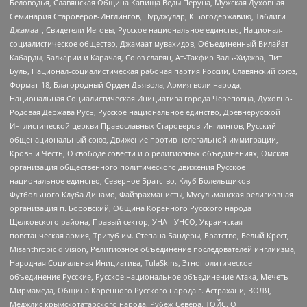
Беловодья, Славянская Община Капища Веды Перуна, Мужская Духовная
Семинария Староверов-Инглингов, Нурджулар, К Богодержавию, Таблиги
Джамаат, Свидетели Иеговы, Русское национальное единство, Национал-
социалистическое общество, Джамаат мувахидов, Объединенный Вилайат
Кабарды, Балкарии и Карачая, Союз славян, Ат-Такфир Валь-Хиджра, Пит
Буль, Национал-социалистическая рабочая партия России, Славянский союз,
Формат-18, Благородный Орден Дьявола, Армия воли народа,
Национальная Социалистическая Инициатива города Череповца, Духовно-
Родовая Держава Русь, Русское национальное единство, Древнерусской
Инглистической церкви Православных Староверов-Инглингов, Русский
общенациональный союз, Движение против нелегальной иммиграции,
Кровь и Честь, О свободе совести и о религиозных объединениях, Омская
организация общественного политического движения Русское
национальное единство, Северное Братство, Клуб Болельщиков
Футбольного Клуба Динамо, Файзрахманисты, Мусульманская религиозная
организация п. Боровский, Община Коренного Русского народа
Щелковского района, Правый сектор, УНА - УНСО, Украинская
повстанческая армия, Тризуб им. Степана Бандеры, Братство, Белый Крест,
Misanthropic division, Религиозное объединение последователей инглиизма,
Народная Социальная Инициатива, TulaSkins, Этнополитическое
объединение Русские, Русское национальное объединение Атака, Мечеть
Мирмамеда, Община Коренного Русского народа г. Астрахани, ВОЛЯ,
Меджлис крымскотатарского народа, Рубеж Севера, ТОЙС, О