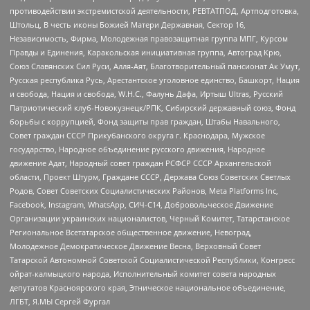
противодействии экстремистской деятельности, РЕВТАТПОД, Артподготовка,
Штольц, В честь иконы Божией Матери Державная, Сектор 16,
Независимость, Фирма, Молодежная правозащитная группа МПГ, Курсом
Правды и Единения, Каракольская инициативная группа, Автоград Крю,
Союз Славянских Сил Руси, Алля-Аят, Благотворительный пансионат Ак Умут,
Русская республика Русь, Арестантское уголовное единство, Башкорт, Нация
и свобода, Нация и свобода, W.H.С., Фалунь Дафа, Иртыш Ultras, Русский
Патриотический клуб-Новокузнецк/РПК, Сибирский державный союз, Фонд
борьбы с коррупцией, Фонд защиты прав граждан, Штабы Навального,
Совет граждан СССР Прикубанского округа г. Краснодара, Мужское
государство, Народное объединение русского движения, Народное
движение Адат, Народный совет граждан РСФСР СССР Архангельской
области, Проект Штурм, Граждане СССР, Держава Союз Советских Светлых
Родов, Совет Советских Социалистических Районов, Meta Platforms Inc,
Facebook, Instagram, WhatsApp, СИЧ-С14, Добровольческое Движение
Организации украинских националистов, Черный Комитет, Татарстанское
Региональное Всетатарское общественное движение, Невоград,
Молодежное Демократическое Движение Весна, Верховный Совет
Татарской Автономной Советской Социалистической Республики, Конгресс
ойрат-калмыцкого народа, Исполнительный комитет совета народных
депутатов Красноярского края, Этническое национальное объединение,
ЛГБТ, Я.МЫ Сергей Фургал