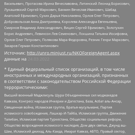
Васильевич, Протасова Ирина Вячеславовна, Литинский Леонид Борисович,
Лукашевский Сергей Маркович, Бахмин Вячеслав Иванович, Шабад
Анатолий Ефимович, Сухих Дарья Николаевна, Орлов Олег Петрович,
Добровольская Анна Дмитриевна, Королева Александра Евгеньевна,
Смирнов Владимир Александрович, Вицин Сергей Ефимович, Золотухин
Борис Андреевич, Левинсон Лев Семенович, Локшина Татьяна Иосифовна,
Орлов Олег Петрович, Полякова Мара Федоровна, Резник Генри Маркович,
Захаров Герман Константинович
Источник:
http://unro.minjust.ru/NKOForeignAgent.aspx
данные на
24.03.2022
* Единый федеральный список организаций, в том числе
иностранных и международных организаций, признанных
в соответствии с законодательством Российской Федерации
террористическими:
Высший военный Маджлисуль Шура Объединенных сил моджахедов
Кавказа, Конгресс народов Ичкерии и Дагестана, База, Асбат аль-Ансар,
Священная война, Исламская группа, Братья-мусульмане, Партия
исламского освобождения, Лашкар-И-Тайба, Исламская группа, Движение
Талибан, Исламская партия Туркестана, Общество социальных реформ,
Общество возрождения исламского наследия, Дом двух святых, Джунд аш-
Шам, Исламский джихад, Аль-Каида, Имарат Кавказ, АБТО, Правый сектор,