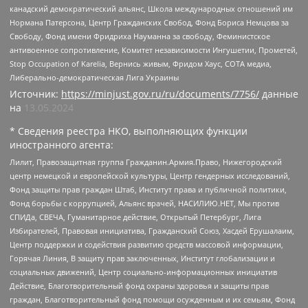
канадский демократический альянс, Школа международных отношений им
Нормана Патерсона, Центр Гражданских Свобод, Фонд Бориса Немцова за
Свободу, Фонд имени Фридриха Науманна за свободу, Феминистское
антивоенное сопротивление, Комитет независимости Ингушетии, Прометей,
Stop Occupation of Karelia, Вернись живым, Фридом Хаус, СОТА медиа,
Либерально-демократическая Лига Украины
Источник:
https://minjust.gov.ru/ru/documents/7756/
данные
на
13.05.2024
* Сведения реестра НКО, выполняющих функции
иностранного агента:
Лилит, Правозащитная группа Гражданин.Армия.Право, Нижегородский
центр немецкой и европейской культуры, Центр гендерных исследований,
Фонд защиты прав граждан Штаб, Институт права и публичной политики,
Фонд борьбы с коррупцией, Альянс врачей, НАСИЛИЮ.НЕТ, Мы против
СПИДа, СВЕЧА, Гуманитарное действие, Открытый Петербург, Лига
Избирателей, Правовая инициатива, Гражданский Союз, Хасдей Ерушалаим,
Центр поддержки и содействия развитию средств массовой информации,
Горячая Линия, В защиту прав заключенных, Институт глобализации и
социальных движений, Центр социально-информационных инициатив
Действие, Благотворительный фонд охраны здоровья и защиты прав
граждан, Благотворительный фонд помощи осужденным и их семьям, Фонд