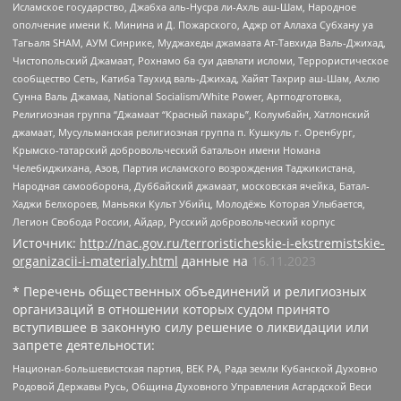
Исламское государство, Джабха аль-Нусра ли-Ахль аш-Шам, Народное
ополчение имени К. Минина и Д. Пожарского, Аджр от Аллаха Субхану уа
Тагьаля SHAM, АУМ Синрике, Муджахеды джамаата Ат-Тавхида Валь-Джихад,
Чистопольский Джамаат, Рохнамо ба суи давлати исломи, Террористическое
сообщество Сеть, Катиба Таухид валь-Джихад, Хайят Тахрир аш-Шам, Ахлю
Сунна Валь Джамаа, National Socialism/White Power, Артподготовка,
Религиозная группа “Джамаат “Красный пахарь”, Колумбайн, Хатлонский
джамаат, Мусульманская религиозная группа п. Кушкуль г. Оренбург,
Крымско-татарский добровольческий батальон имени Номана
Челебиджихана, Азов, Партия исламского возрождения Таджикистана,
Народная самооборона, Дуббайский джамаат, московская ячейка, Батал-
Хаджи Белхороев, Маньяки Культ Убийц, Молодёжь Которая Улыбается,
Легион Свобода России, Айдар, Русский добровольческий корпус
Источник:
http://nac.gov.ru/terroristicheskie-i-ekstremistskie-
organizacii-i-materialy.html
данные на
16.11.2023
* Перечень общественных объединений и религиозных
организаций в отношении которых судом принято
вступившее в законную силу решение о ликвидации или
запрете деятельности:
Национал-большевистская партия, ВЕК РА, Рада земли Кубанской Духовно
Родовой Державы Русь, Община Духовного Управления Асгардской Веси