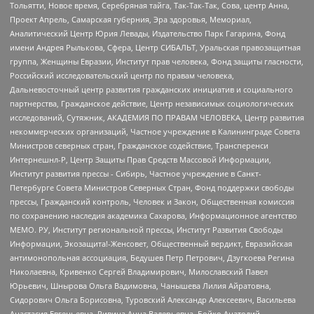
Тольятти, Новое время, Серебряная тайга, Так-Так-Так, Сова, центр Анна,
Проект Апрель, Самарская губерния, Эра здоровья, Мемориал,
Аналитический Центр Юрия Левады, Издательство Парк Гагарина, Фонд
имени Андрея Рылькова, Сфера, Центр СИБАЛЬТ, Уральская правозащитная
группа, Женщины Евразии, Институт прав человека, Фонд защиты гласности,
Российский исследовательский центр по правам человека,
Дальневосточный центр развития гражданских инициатив и социального
партнерства, Гражданское действие, Центр независимых социологических
исследований, Сутяжник, АКАДЕМИЯ ПО ПРАВАМ ЧЕЛОВЕКА, Центр развития
некоммерческих организаций, Частное учреждение в Калининграде Совета
Министров северных стран, Гражданское содействие, Трансперенси
Интернешнл-Р, Центр Защиты Прав Средств Массовой Информации,
Институт развития прессы - Сибирь, Частное учреждение в Санкт-
Петербурге Совета Министров Северных Стран, Фонд поддержки свободы
прессы, Гражданский контроль, Человек и Закон, Общественная комиссия
по сохранению наследия академика Сахарова, Информационное агентство
МЕМО. РУ, Институт региональной прессы, Институт Развития Свободы
Информации, Экозащита!-Женсовет, Общественный вердикт, Евразийская
антимонопольная ассоциация, Бедушев Петр Петрович, Дзугкоева Регина
Николаевна, Кривенко Сергей Владимирович, Милославский Павел
Юрьевич, Шнырова Ольга Вадимовна, Чанышева Лилия Айратовна,
Сидорович Ольга Борисовна, Туровский Александр Алексеевич, Васильева
Анастасия Евгеньевна, Ривина Анна Валерьевна, Бойко Анатолий