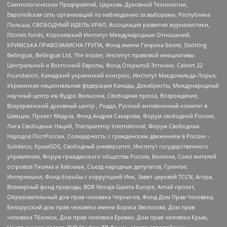
Саентологических Предприятий, Церковь Духовной Технологии,
Европейская сеть организаций по наблюдению за выборами, Республика
Польша, СВОБОДНЫЙ ИДЕЛЬ-УРАЛ, Ассоциация развития журналистики,
IStories fonds, Королевский Институт Международных Отношений,
КРИМСЬКА ПРАВОЗАХИСНА ГРУПА, Фонд имени Генриха Бёлля, Stichting
Bellingcat, Bellingcat Ltd, The Insider, Институт правовой инициативы
Центральной и Восточной Европы, Фонд Открытой Эстонии, Calvert 22
Foundation, Канадский украинский конгресс, Институт Макдональда-Лорье,
Украинская национальная федерация Канады, Декабристы, Международный
научный центр им Вудро Вильсона, Свободная пресса, Возрождение,
Всеукраинский духовный центр , Риддл, Русский антивоенный комитет в
Швеции, Проект Медуза, Фонд Андрея Сахарова, Форум свободной России,
Лига Свободных Наций, Transparеncy International, Форум Свободных
Народов ПостРоссии, Солидарность с гражданским движением в России –
Solidarus, КрымSOS, Свободный университет, Институт государственного
управления, Форум гражданского общества Россия, Беллона, Союз жителей
островов Тисима и Хабомаи, Съезд народных депутатов, Гринпис
Интернешнл, Фонд борьбы с коррупцией Инк, Завет церквей TCCN, Агора,
Всемирный фонд природы, BDR Novaja Gazeta-Europe, Алтай проект,
Образовательный дом прав человека Чернигов, Фонд Дом Прав Человека,
Белорусский дом прав человека имени Бориса Звозскова, Дом прав
человека Тбилиси, Дом прав человека Ереван, Дом прав человека Крым,