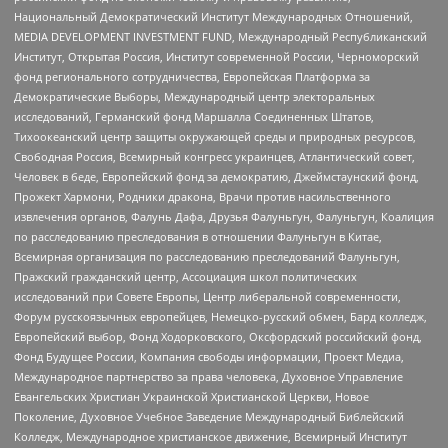
Национальный Демократический Институт Международных Отношений,
MEDIA DEVELOPMENT INVESTMENT FUND, Международный Республиканский
Институт, Открытая Россия, Институт современной России, Черноморский
фонд регионального сотрудничества, Европейская Платформа за
Демократические Выборы, Международный центр электоральных
исследований, Германский фонд Маршалла Соединенных Штатов,
Тихоокеанский центр защиты окружающей среды и природных ресурсов,
Свободная Россия, Всемирный конгресс украинцев, Атлантический совет,
Человек в беде, Европейский фонд за демократию, Джеймстаунский фонд,
Прожект Хармони, Родники дракона, Врачи против насильственного
извлечения органов, Фалунь Дафа, Друзья Фалуньгун, Фалуньгун, Коалиция
по расследованию преследования в отношении Фалуньгун в Китае,
Всемирная организация по расследованию преследований Фалуньгун,
Пражский гражданский центр, Ассоциация школ политических
исследований при Совете Европы, Центр либеральной современности,
Форум русскоязычных европейцев, Немецко-русский обмен, Бард колледж,
Европейский выбор, Фонд Ходорковского, Оксфордский российский фонд,
Фонд Будущее России, Компания свободы информации, Проект Медиа,
Международное партнерство за права человека, Духовное Управление
Евангельских Христиан Украинской Христианской Церкви, Новое
Поколение, Духовное Учебное Заведение Международный Библейский
Колледж, Международное христианское движение, Всемирный Институт