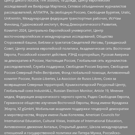
Центр дикого лосося, TVR Studios, ТВ Дождь, Центр европейских
исследований им Вилфрида Мартенса, Сетевое объединение журналистов
расследователей, АЛЛАТРА, За свободную Россию, Свободная Бурятия, Uralic,
UnKremlin, Международная федерация транспортных рабочих, ИстЧам
Финланд, Гудзоновский институт, Фонд Демократического Развития,
Комитет-2024, Центрально-Европейский университет, Центр
восточноевропейских и международных исследований, Общество
Сторожевой башни, Библии и трактатов Свидетелей Иеговы, Гражданский
Совет, Центр анализа европейской политики, Академическая сеть Восточная
Европа, Российский комитет действия, РЭНД корпорейшн, Русская Америка
за демократию в России, Настоящая Россия, Глобальная сеть журналистов-
расследователей, Служба поддержки, Свободная Россия Берлин, Свободная
Россия Северный Рейн-Вестфалия, Фонд глобальной помощи, Антивоенный
комитет России, Russie-Libertes, La Asocicion de Rusos Libres, Союз за
возвращение Северных территорий, Крымскотатарский Ресурсный Центр,
Глобальный союз IndustriALL, Russian Election Monitor, Article 19, Мнение
медиа, Федерация анархического черного креста, Радио Свободная Европа,
Германское общество изучения Восточной Европы, Фонд имени Фридриха
Эберта, XZ gGmbH, Мобильная академия поддержки гендерной демократии
и миротворчества, Форум имени Льва Копелева, American Councils for
International Education, Cultural Vistas, Institute of International Education,
Антивоенное движение Антальи, Открытый диалог, Школа международных
отношений и государственной политики им Питера Мунка, Российско-