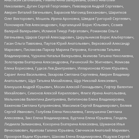
Николаевич, Дугин Сергей Георгиевич, Пивоваров Андрей Сергеевич,
Аверин Виталий Евгеньевич, Барахоев Магомед Бекханович, Шарипков
Олег Викторович, Мошель Ирина Ароновна, Шведов Григорий Сергеевич,
Пономарев Лев Александрович, Каргалицкий Борис Юльевич, Созаев
Валерий Валерьевич, Исламов Тимур Рифгатович, Романова Ольга
Евгеньевна, Щаров Сергей Алексадрович, Цирульников Борис Альбертович,
Гасан Ольга Павловна, Паутов Юрий Анатольевич, Верховский Александр
Маркович, Пислакова-Паркер Марина Петровна, Кочеткова Татьяна
Владимировна, Чуркина Наталья Валерьевна, Акимова Татьяна Николаевна,
Золотарева Екатерина Александровна, Рачинский Ян Збигневич, Жемкова
Елена Борисовна, Гудков Лев Дмитриевич, Илларионова Юлия Юрьевна,
Саранг Анна Васильевна, Захарова Светлана Сергеевна, Аверин Владимир
Анатольевич, Щур Татьяна Михайловна, Щур Николай Алексеевич,
Блинушов Андрей Юрьевич, Мосин Алексей Геннадьевич, Гефтер Валентин
Михайлович, Симонов Алексей Кириллович, Флиге Ирина Анатольевна,
Мельникова Валентина Дмитриевна, Вититинова Елена Владимировна,
Баженова Светлана Куприяновна, Максимов Сергей Владимирович, Беляев
Сергей Иванович, Голубева Елена Николаевна, Ганнушкина Светлана
Алексеевна, Закс Елена Владимировна, Буртина Елена Юрьевна, Гендель
Людмила Залмановна, Кокорина Екатерина Алексеевна, Шуманов Илья
Вячеславович, Арапова Галина Юрьевна, Свечников Анатолий Мариевич,
Прохоров Вадим Юрьевич, Шахова Елена Владимировна, Подузов Сергей