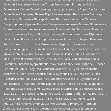
Валерий Валерьевич, Исламов Тимур Рифгатович, Романова Ольга
Евгеньевна, Щаров Сергей Алексадрович, Цирульников Борис Альбертович,
Гасан Ольга Павловна, Паутов Юрий Анатольевич, Верховский Александр
Маркович, Пислакова-Паркер Марина Петровна, Кочеткова Татьяна
Владимировна, Чуркина Наталья Валерьевна, Акимова Татьяна Николаевна,
Золотарева Екатерина Александровна, Рачинский Ян Збигневич, Жемкова
Елена Борисовна, Гудков Лев Дмитриевич, Илларионова Юлия Юрьевна,
Саранг Анна Васильевна, Захарова Светлана Сергеевна, Аверин Владимир
Анатольевич, Щур Татьяна Михайловна, Щур Николай Алексеевич,
Блинушов Андрей Юрьевич, Мосин Алексей Геннадьевич, Гефтер Валентин
Михайлович, Симонов Алексей Кириллович, Флиге Ирина Анатольевна,
Мельникова Валентина Дмитриевна, Вититинова Елена Владимировна,
Баженова Светлана Куприяновна, Максимов Сергей Владимирович, Беляев
Сергей Иванович, Голубева Елена Николаевна, Ганнушкина Светлана
Алексеевна, Закс Елена Владимировна, Буртина Елена Юрьевна, Гендель
Людмила Залмановна, Кокорина Екатерина Алексеевна, Шуманов Илья
Вячеславович, Арапова Галина Юрьевна, Свечников Анатолий Мариевич,
Прохоров Вадим Юрьевич, Шахова Елена Владимировна, Подузов Сергей
Васильевич, Протасова Ирина Вячеславовна, Литинский Леонид Борисович,
Лукашевский Сергей Маркович, Бахмин Вячеслав Иванович, Шабад
Анатолий Ефимович, Сухих Дарья Николаевна, Орлов Олег Петрович,
Добровольская Анна Дмитриевна, Королева Александра Евгеньевна,