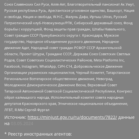
Союз Славянских Сил Руси, Алля-Аят, Благотворительный пансионат Ак Умут,
Русская республика Русь, Арестантское уголовное единство, Башкорт, Нация
и свобода, Нация и свобода, W.H.С., Фалунь Дафа, Иртыш Ultras, Русский
Патриотический клуб-Новокузнецк/РПК, Сибирский державный союз, Фонд
борьбы с коррупцией, Фонд защиты прав граждан, Штабы Навального,
Совет граждан СССР Прикубанского округа г. Краснодара, Мужское
государство, Народное объединение русского движения, Народное
движение Адат, Народный совет граждан РСФСР СССР Архангельской
области, Проект Штурм, Граждане СССР, Держава Союз Советских Светлых
Родов, Совет Советских Социалистических Районов, Meta Platforms Inc,
Facebook, Instagram, WhatsApp, СИЧ-С14, Добровольческое Движение
Организации украинских националистов, Черный Комитет, Татарстанское
Региональное Всетатарское общественное движение, Невоград,
Молодежное Демократическое Движение Весна, Верховный Совет
Татарской Автономной Советской Социалистической Республики, Конгресс
ойрат-калмыцкого народа, Исполнительный комитет совета народных
депутатов Красноярского края, Этническое национальное объединение,
ЛГБТ, Я.МЫ Сергей Фургал
Источник:
https://minjust.gov.ru/ru/documents/7822/
данные
на
03.05.2024
* Реестр иностранных агентов: