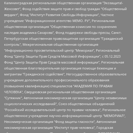
Калининградская региональная общественная организация "Экозащита!-Женсовет", Фонд содействия защите прав и свобод граждан "Общественный вердикт", Фонд "Институт Развития Свободы Информации", Частное учреждение "Информационное агентство МЕМО. РУ", Региональная общественная организация "Общественная комиссия по сохранению наследия академика Сахарова", Фонд поддержки свободы прессы, Санкт-Петербургская общественная правозащитная организация "Гражданский контроль", Межрегиональная общественная организация "Информационно-просветительский центр "Мемориал", Региональный Фонд "Центр Защиты Прав Средств Массовой Информации", с 05.12.2023 Фонд "Центр Защиты Прав Средств массовой информации", Региональная общественная благотворительная организация помощи беженцам и мигрантам "Гражданское содействие", Негосударственное образовательное учреждение дополнительного профессионального образования (повышение квалификации) специалистов "АКАДЕМИЯ ПО ПРАВАМ ЧЕЛОВЕКА", Свердловская региональная общественная организация "Сутяжник", Автономная некоммерческая организация "Центр независимых социологических исследований", Союз общественных объединений "Российский исследовательский центр по правам человека", Региональное общественное учреждение научно-информационный центр "МЕМОРИАЛ", Некоммерческая организация "Фонд защиты гласности", Автономная некоммерческая организация "Институт прав человека", Городская общественная организация "Екатеринбургское общество "МЕМОРИАЛ", Городская общественная организация "Рязанское историко-просветительское и правозащитное общество "Мемориал" (Рязанский Мемориал), Челябинский региональный орган общественной самодеятельности – женское общественное объединение "Женщины Евразии", Челябинский региональный орган общественной самодеятельности "Уральская правозащитная группа", Фонд содействия защите здоровья и социальной справедливости имени Андрея Рылькова, Автономная Некоммерческая Организация "Аналитический Центр Юрия Левады", Автономная некоммерческая организация социальной поддержки населения "Проект Апрель", Региональная общественная организация помощи женщинам и детям, находящимся в кризисной ситуации "Информационно-методический центр "Анна", Фонд содействия развитию массовых коммуникаций и правовому просвещению "Так-так-Так", Фонд содействия устойчивому развитию "Серебряная тайга", Свердловский региональный общественный фонд социальных проектов "Новое время", "Idel.Реалии", Кавказ.Реалии, Крым.Реалии, Телеканал Настоящее Время, Татаро-башкирская служба Радио Свобода (Azatliq Radiosi), Радио Свободная Европа/Радио Свобода (PCE/PC), "Сибирь.Реалии", "Фактограф", Благотворительный фонд помощи осужденным и их семьям, Автономная некоммерческая организация "Институт глобализации и социальных движений", Фонд "В защиту прав заключенных", Частное учреждение "Центр поддержки и содействия развитию средств массовой информации", Пензенский региональный общественный благотворительный фонд "Гражданский союз", "Север.Реалии", Некоммерческая организация Фонд "Правовая инициатива", Общество с ограниченной ответственностью "Радио Свободная Европа/Радио Свобода", Чешское информационное агентство "MEDIUM-ORIENT", Красноярская региональная общественная организация "Мы против СПИДа", Камалягин Денис Николаевич, Маркелов Сергей Евгеньевич, Пономарев Лев Александрович, Савицкая Людмила Алексеевна, Автономная некоммерческая организация "Центр по работе с проблемой насилия "НАСИЛИЮ.НЕТ", Межрегиональный профессиональный союз работников здравоохранения "Альянс врачей", Юридическое лицо, зарегистрированное в Латвийской Республике, SIA "Medusa Project" (регистрационный номер 40103797863, дата регистрации 10.06.2014), Некоммерческая организация "Фонд по борьбе с коррупцией", Автономная некоммерческая организация "Институт права и публичной политики", Баданин Роман Сергеевич, Гликин Максим Александрович, Железнова Мария Михайловна, Лукьянова Юлия Сергеевна, Маетная Елизавета Витальевна, Маняхин Петр Борисович, Чуракова Ольга Владимировна, Ярош Юлия Петровна, Юридическое лицо "The Insider SIA", зарегистрированное в Риге, Латвийская Республика (дата регистрации 26.06.2015), являющееся администратором доменного имени интернет-издания "The Insider SIA", https://theins.ru, Постернак Алексей Евгеньевич, Рубин Михаил Аркадьевич, Анин Роман Александрович, Юридическое лицо Istories fonds, зарегистрированное в Латвийской Республике (регистрационный номер 50008295751, дата регистрации 24.02.2020), Великовский Дмитрий Александрович, Долинина Ирина Николаевна, Мароховская Алеся Алексеевна, Шлейнов Роман Юрьевич, Шмагун Олеся Валентиновна, Общество с ограниченной ответственностью "Альтаир 2021", Общество с ограниченной ответственностью "Вега 2021", Общество с ограниченной ответственностью "Главный редактор 2021", Общество с ограниченной ответственностью "Ромашки монолит", Важенков Артем Валерьевич, Ивановская областная общественная организация "Центр гендерных исследований", Гурман Юрий Альбертович, Медиапроект "ОВД-Инфо", Егоров Владимир Владимирович, Жилинский Владимир Александрович, Общество с ограниченной ответственностью "ЗП", Иванова София Юрьевна, Карезина Инна Павловна, Кильтау Екатерина Викторовна, Петров Алексей Викторович, Пискунов Сергей Евгеньевич, Смирнов Сергей Сергеевич, Тихонов Михаил Сергеевич, Общество с ограниченной ответственностью "ЖУРНАЛИСТ-ИНОСТРАННЫЙ АГЕНТ", Арапова Галина Юрьевна, Вольтская Татьяна Анатольевна, Американская компания "Mason G.E.S. Anonymous Foundation" (США), являющаяся владельцем интернет-издания https://mnews.world/, Компания "Stichting Bellingcat", зарегистрированная в Нидерландах (дата регистрации 11.07.2018), Захаров Андрей Вячеславович, Клепиковская Екатерина Дмитриевна, Общество с ограниченной ответственностью "МЕМО", Перл Роман Александрович, Симонов Евгений Алексеевич, Соловьева Елена Анатольевна, Сотников Даниил Владимирович, Сурначева Елизавета Дмитриевна, Автономная некоммерческая организация по защите прав человека и информированию населения "Якутия – Наше Мнение", Общество с ограниченной ответственностью "Москоу диджитал медиа", с 26.01.2023 Общество с ограниченной ответственностью "Чайка Белые сады", Ветошкина Валерия Валерьевна, Заговора Максим Александрович, Межрегиональное общественное движение "Российская ЛГБТ - сеть", Оленичев Максим Владимирович, Павлов Иван Юрьевич, Скворцова Елена Сергеевна, Общество с ограниченной ответственностью "Как бы инагент", Кочетков Игорь Викторович, Общество с ограниченной ответственностью "Честные выборы", Еланчик Олег Александрович, Общество с ограниченной ответственностью "Нобелевский призыв", Гималова Регина Эмилевна, Григорьев Андрей Валерьевич, Григорьева Алина Александровна, Ассоциация по содействию защите прав призывников, альтернативнослужащих и военнослужащих "Правозащитная группа "Гражданин.Армия.Право", Хисамова Регина Фаритовна, Автономная некоммерческая организация по реализации социально-правовых программ "Лилит", Дальневосточное общественное движение "Маяк", Санкт-Петербургская ЛГБТ-инициативная группа "Выход", Инициативная группа ЛГБТ+ "Реверс", Алексеев Андрей Викторович, Бекбулатова Таисия Львовна, Беляев Иван Михайлович, Владыкина Елена Сергеевна, Гельман Марат Александрович, Никульшина Вероника Юрьевна, Толоконникова Надежда Андреевна, Шендерович Виктор Анатольевич, Общество с ограниченной ответственностью "Данное сообщение", Общество с ограниченной ответственностью Издательский дом "Новая глава", Айнбиндер Александра Александровна, Московский комьюнити-центр для ЛГБТ+инициатив, Благотворительный фонд развития филантропии, Deutsche Welle (Германия, Kurt-Schumacher-Strasse 3, 53113 Bonn), Борзунова Мария Михайловна, Воробьев Виктор Викторович, Голубева Анна Львовна, Константинова Алла Михайловна, Малкова Ирина Владимировна, Мурадов Мурад Абдулгалимович, Осетинская Елизавета Николаевна, Понасенков Евгений Николаевич, Ганапольский Матвей Юрьевич, Киселев Евгений Алексеевич, Борухович Ирина Григорьевна, Дремин Иван Тимофеевич, Дубровский Дмитрий Викторович, Красноярская региональная общественная организация поддержки и развития альтернативных образовательных технологий и межкультурных коммуникаций "ИНТЕРРА", Маяковская Екатерина Алексеевна, Фейгин Марк Захарович, Филимонов Андрей Викторович, Дзугкоева Регина Николаевна, Доброхотов Роман Александрович, Дудь Юрий Александрович, Елкин Сергей Владимирович, Кругликов Кирилл Игоревич, Сабунаева Мария Леонидовна, Семенов Алексей Владимирович, Шаинян Карен Багратович, Шульман Екатерина Михайловна, Асафьев Артур Валерьевич, Вахштайн Виктор Семенович, Венедиктов Алексей Алексеевич, Лушникова Екатерина Евгеньевна, Волков Леонид Михайлович, Невзоров Александр Глебович, Пархоменко Сергей Борисович, Сироткин Ярослав Николаевич, Кара-Мурза Владимир Владимирович, Баранова Наталья Владимировна, Гозман Леонид Яковлевич, Кагарлицкий Борис Юльевич, Климарев Михаил Валерьевич, Милов Владимир Станиславович, Автономная некоммерческая организация Краснодарский центр современного искусства "Типография", Моргенштерн Алишер Тагирович, Соболь Любовь Эдуардовна, Общество с ограниченной ответственностью "ЛИЗА НОРМ", Каспаров Гарри Кимович, Ходорковский Михаил Борисович, Общество с ограниченной ответственностью "Апрельские тезисы", Данилович Ирина Брониславовна, Кашин Олег Владимирович, Петров Николай Владимирович, Пивоваров Алексей Владимирович, Соколов Михаил Владимирович, Цветкова Юлия Владимировна, Чичваркин Евгений Александрович, Комитет против пыток/Команда против пыток, Общество с ограниченной ответственностью "Первый научный", Общество с ограниченной ответственностью "Вертолет и ко", Белоцерковская Вероника Борисовна, Кац Максим Евгеньевич, Лазарева Татьяна Юрьевна, Шаведдинов Руслан Табризович, Яшин Илья Валерьевич, Общество с ограниченной ответственностью "Иноагент ААВ", Алешковский Дмитрий Петрович, Альбац Евгения Марковна, Быков Дмитрий Львович, Галямина Юлия Евгеньевна, Лойко Сергей Леонидович, Мартынов Кирилл Константинович, Медведев Сергей Александрович, Крашенинников Федор Геннадиевич, Гордеева Катерина Вл