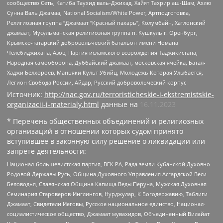
сообщество Сеть, Катиба Таухид валь-Джихад, Хайят Тахрир аш-Шам, Ахлю
Сунна Валь Джамаа, National Socialism/White Power, Артподготовка,
Религиозная группа “Джамаат “Красный пахарь”, Колумбайн, Хатлонский
джамаат, Мусульманская религиозная группа п. Кушкуль г. Оренбург,
Крымско-татарский добровольческий батальон имени Номана
Челебиджихана, Азов, Партия исламского возрождения Таджикистана,
Народная самооборона, Дуббайский джамаат, московская ячейка, Батал-
Хаджи Белхороев, Маньяки Культ Убийц, Молодёжь Которая Улыбается,
Легион Свобода России, Айдар, Русский добровольческий корпус
Источник:
http://nac.gov.ru/terroristicheskie-i-ekstremistskie-
organizacii-i-materialy.html
данные на
16.11.2023
* Перечень общественных объединений и религиозных
организаций в отношении которых судом принято
вступившее в законную силу решение о ликвидации или
запрете деятельности:
Национал-большевистская партия, ВЕК РА, Рада земли Кубанской Духовно
Родовой Державы Русь, Община Духовного Управления Асгардской Веси
Беловодья, Славянская Община Капища Веды Перуна, Мужская Духовная
Семинария Староверов-Инглингов, Нурджулар, К Богодержавию, Таблиги
Джамаат, Свидетели Иеговы, Русское национальное единство, Национал-
социалистическое общество, Джамаат мувахидов, Объединенный Вилайат