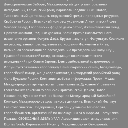
Демократические Выборы, Международный центр электоральных
исследований, Германский фонд Маршалла Соединенных Штатов,
Тихоокеанский центр защиты окружающей среды и природных ресурсов,
Свободная Россия, Всемирный конгресс украинцев, Атлантический совет,
Человек в беде, Европейский фонд за демократию, Джеймстаунский фонд,
Прожект Хармони, Родники дракона, Врачи против насильственного
извлечения органов, Фалунь Дафа, Друзья Фалуньгун, Фалуньгун, Коалиция
по расследованию преследования в отношении Фалуньгун в Китае,
Всемирная организация по расследованию преследований Фалуньгун,
Пражский гражданский центр, Ассоциация школ политических
исследований при Совете Европы, Центр либеральной современности,
Форум русскоязычных европейцев, Немецко-русский обмен, Бард колледж,
Европейский выбор, Фонд Ходорковского, Оксфордский российский фонд,
Фонд Будущее России, Компания свободы информации, Проект Медиа,
Международное партнерство за права человека, Духовное Управление
Евангельских Христиан Украинской Христианской Церкви, Новое
Поколение, Духовное Учебное Заведение Международный Библейский
Колледж, Международное христианское движение, Всемирный Институт
Саентологических Предприятий, Церковь Духовной Технологии,
Европейская сеть организаций по наблюдению за выборами, Республика
Польша, СВОБОДНЫЙ ИДЕЛЬ-УРАЛ, Ассоциация развития журналистики,
IStories fonds, Королевский Институт Международных Отношений,