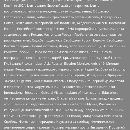
Комитет-2024, Центрально-Европейский университет, Центр
восточноевропейских и международных исследований, Общество
Сторожевой башни, Библии и трактатов Свидетелей Иеговы, Гражданский
Совет, Центр анализа европейской политики, Академическая сеть Восточная
Европа, Российский комитет действия, РЭНД корпорейшн, Русская Америка
за демократию в России, Настоящая Россия, Глобальная сеть журналистов-
расследователей, Служба поддержки, Свободная Россия Берлин, Свободная
Россия Северный Рейн-Вестфалия, Фонд глобальной помощи, Антивоенный
комитет России, Russie-Libertes, La Asocicion de Rusos Libres, Союз за
возвращение Северных территорий, Крымскотатарский Ресурсный Центр,
Глобальный союз IndustriALL, Russian Election Monitor, Article 19, Мнение
медиа, Федерация анархического черного креста, Радио Свободная Европа,
Германское общество изучения Восточной Европы, Фонд имени Фридриха
Эберта, XZ gGmbH, Мобильная академия поддержки гендерной демократии
и миротворчества, Форум имени Льва Копелева, American Councils for
International Education, Cultural Vistas, Institute of International Education,
Антивоенное движение Антальи, Открытый диалог, Школа международных
отношений и государственной политики им Питера Мунка, Российско-
канадский демократический альянс, Школа международных отношений им
Нормана Патерсона, Центр Гражданских Свобод, Фонд Бориса Немцова за
Свободу, Фонд имени Фридриха Науманна за свободу, Феминистское
антивоенное сопротивление, Комитет независимости Ингушетии, Прометей,