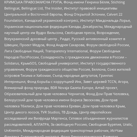
КРИМСЬКА ПРАВОЗАХИСНА ГРУПА, Фонд имени Генриха Бёлля, Stichting
Bellingcat, Bellingcat Ltd, The Insider, Институт правовой инициативы
Центральной и Восточной Европы, Фонд Открытой Эстонии, Calvert 22
Foundation, Канадский украинский конгресс, Институт Макдональда-Лорье,
Украинская национальная федерация Канады, Декабристы, Международный
научный центр им Вудро Вильсона, Свободная пресса, Возрождение,
Всеукраинский духовный центр , Риддл, Русский антивоенный комитет в
Швеции, Проект Медуза, Фонд Андрея Сахарова, Форум свободной России,
Лига Свободных Наций, Transparеncy International, Форум Свободных
Народов ПостРоссии, Солидарность с гражданским движением в России –
Solidarus, КрымSOS, Свободный университет, Институт государственного
управления, Форум гражданского общества Россия, Беллона, Союз жителей
островов Тисима и Хабомаи, Съезд народных депутатов, Гринпис
Интернешнл, Фонд борьбы с коррупцией Инк, Завет церквей TCCN, Агора,
Всемирный фонд природы, BDR Novaja Gazeta-Europe, Алтай проект,
Образовательный дом прав человека Чернигов, Фонд Дом Прав Человека,
Белорусский дом прав человека имени Бориса Звозскова, Дом прав
человека Тбилиси, Дом прав человека Ереван, Дом прав человека Крым,
Центр дикого лосося, TVR Studios, ТВ Дождь, Центр европейских
исследований им Вилфрида Мартенса, Сетевое объединение журналистов
расследователей, АЛЛАТРА, За свободную Россию, Свободная Бурятия, Uralic,
UnKremlin, Международная федерация транспортных рабочих, ИстЧам
Финланд, Гудзоновский институт, Фонд Демократического Развития,