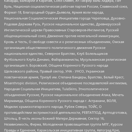
Кабарды, Балкарии и Карачая, Союз славян, Ат-Такфир Валь-Хиджра, Пит
Буль, Национал-социалистическая рабочая партия России, Славянский союз,
Формат-18, Благородный Орден Дьявола, Армия воли народа,
Национальная Социалистическая Инициатива города Череповца, Духовно-
Родовая Держава Русь, Русское национальное единство, Древнерусской
Инглистической церкви Православных Староверов-Инглингов, Русский
общенациональный союз, Движение против нелегальной иммиграции,
Кровь и Честь, О свободе совести и о религиозных объединениях, Омская
организация общественного политического движения Русское
национальное единство, Северное Братство, Клуб Болельщиков
Футбольного Клуба Динамо, Файзрахманисты, Мусульманская религиозная
организация п. Боровский, Община Коренного Русского народа
Щелковского района, Правый сектор, УНА - УНСО, Украинская
повстанческая армия, Тризуб им. Степана Бандеры, Братство, Белый Крест,
Misanthropic division, Религиозное объединение последователей инглиизма,
Народная Социальная Инициатива, TulaSkins, Этнополитическое
объединение Русские, Русское национальное объединение Атака, Мечеть
Мирмамеда, Община Коренного Русского народа г. Астрахани, ВОЛЯ,
Меджлис крымскотатарского народа, Рубеж Севера, ТОЙС, О
противодействии экстремистской деятельности, РЕВТАТПОД, Артподготовка,
Штольц, В честь иконы Божией Матери Державная, Сектор 16,
Независимость, Фирма, Молодежная правозащитная группа МПГ, Курсом
Правды и Единения, Каракольская инициативная группа, Автоград Крю,