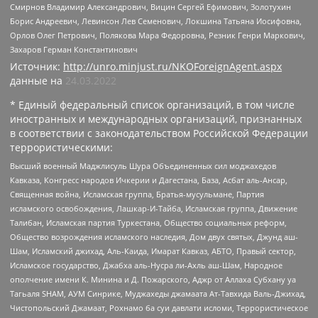
Смирнов Владимир Александрович, Вицин Сергей Ефимович, Золотухин
Борис Андреевич, Левинсон Лев Семенович, Локшина Татьяна Иосифовна,
Орлов Олег Петрович, Полякова Мара Федоровна, Резник Генри Маркович,
Захаров Герман Константинович
Источник:
http://unro.minjust.ru/NKOForeignAgent.aspx
данные на
24.03.2022
* Единый федеральный список организаций, в том числе
иностранных и международных организаций, признанных
в соответствии с законодательством Российской Федерации
террористическими:
Высший военный Маджлисуль Шура Объединенных сил моджахедов
Кавказа, Конгресс народов Ичкерии и Дагестана, База, Асбат аль-Ансар,
Священная война, Исламская группа, Братья-мусульмане, Партия
исламского освобождения, Лашкар-И-Тайба, Исламская группа, Движение
Талибан, Исламская партия Туркестана, Общество социальных реформ,
Общество возрождения исламского наследия, Дом двух святых, Джунд аш-
Шам, Исламский джихад, Аль-Каида, Имарат Кавказ, АБТО, Правый сектор,
Исламское государство, Джабха аль-Нусра ли-Ахль аш-Шам, Народное
ополчение имени К. Минина и Д. Пожарского, Аджр от Аллаха Субхану уа
Тагьаля SHAM, АУМ Синрике, Муджахеды джамаата Ат-Тавхида Валь-Джихад,
Чистопольский Джамаат, Рохнамо ба суи давлати исломи, Террористическое