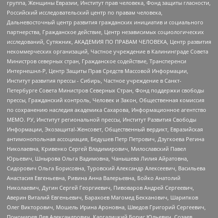
группа, Женщины Евразии, Институт прав человека, Фонд защиты гласности,
Российский исследовательский центр по правам человека,
Дальневосточный центр развития гражданских инициатив и социального
партнерства, Гражданское действие, Центр независимых социологических
исследований, Сутяжник, АКАДЕМИЯ ПО ПРАВАМ ЧЕЛОВЕКА, Центр развития
некоммерческих организаций, Частное учреждение в Калининграде Совета
Министров северных стран, Гражданское содействие, Трансперенси
Интернешнл-Р, Центр Защиты Прав Средств Массовой Информации,
Институт развития прессы - Сибирь, Частное учреждение в Санкт-
Петербурге Совета Министров Северных Стран, Фонд поддержки свободы
прессы, Гражданский контроль, Человек и Закон, Общественная комиссия
по сохранению наследия академика Сахарова, Информационное агентство
МЕМО. РУ, Институт региональной прессы, Институт Развития Свободы
Информации, Экозащита!-Женсовет, Общественный вердикт, Евразийская
антимонопольная ассоциация, Бедушев Петр Петрович, Дзугкоева Регина
Николаевна, Кривенко Сергей Владимирович, Милославский Павел
Юрьевич, Шнырова Ольга Вадимовна, Чанышева Лилия Айратовна,
Сидорович Ольга Борисовна, Туровский Александр Алексеевич, Васильева
Анастасия Евгеньевна, Ривина Анна Валерьевна, Бойко Анатолий
Николаевич, Дугин Сергей Георгиевич, Пивоваров Андрей Сергеевич,
Аверин Виталий Евгеньевич, Барахоев Магомед Бекханович, Шарипков
Олег Викторович, Мошель Ирина Ароновна, Шведов Григорий Сергеевич,
Пономарев Лев Александрович, Каргалицкий Борис Юльевич, Созаев