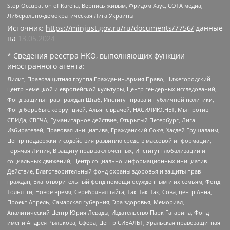
Stop Occupation of Karelia, Вернись живым, Фридом Хаус, СОТА медиа,
Либерально-демократическая Лига Украины
Источник:
https://minjust.gov.ru/ru/documents/7756/
данные
на
13.05.2024
* Сведения реестра НКО, выполняющих функции
иностранного агента:
Лилит, Правозащитная группа Гражданин.Армия.Право, Нижегородский
центр немецкой и европейской культуры, Центр гендерных исследований,
Фонд защиты прав граждан Штаб, Институт права и публичной политики,
Фонд борьбы с коррупцией, Альянс врачей, НАСИЛИЮ.НЕТ, Мы против
СПИДа, СВЕЧА, Гуманитарное действие, Открытый Петербург, Лига
Избирателей, Правовая инициатива, Гражданский Союз, Хасдей Ерушалаим,
Центр поддержки и содействия развитию средств массовой информации,
Горячая Линия, В защиту прав заключенных, Институт глобализации и
социальных движений, Центр социально-информационных инициатив
Действие, Благотворительный фонд охраны здоровья и защиты прав
граждан, Благотворительный фонд помощи осужденным и их семьям, Фонд
Тольятти, Новое время, Серебряная тайга, Так-Так-Так, Сова, центр Анна,
Проект Апрель, Самарская губерния, Эра здоровья, Мемориал,
Аналитический Центр Юрия Левады, Издательство Парк Гагарина, Фонд
имени Андрея Рылькова, Сфера, Центр СИБАЛЬТ, Уральская правозащитная