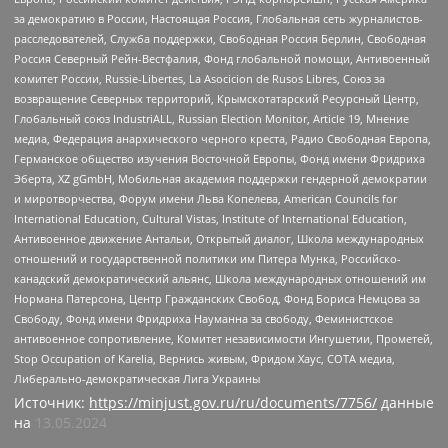
за демократию в России, Настоящая Россия, Глобальная сеть журналистов-
расследователей, Служба поддержки, Свободная Россия Берлин, Свободная
Россия Северный Рейн-Вестфалия, Фонд глобальной помощи, Антивоенный
комитет России, Russie-Libertes, La Asocicion de Rusos Libres, Союз за
возвращение Северных территорий, Крымскотатарский Ресурсный Центр,
Глобальный союз IndustriALL, Russian Election Monitor, Article 19, Мнение
медиа, Федерация анархического черного креста, Радио Свободная Европа,
Германское общество изучения Восточной Европы, Фонд имени Фридриха
Эберта, XZ gGmbH, Мобильная академия поддержки гендерной демократии
и миротворчества, Форум имени Льва Копелева, American Councils for
International Education, Cultural Vistas, Institute of International Education,
Антивоенное движение Антальи, Открытый диалог, Школа международных
отношений и государственной политики им Питера Мунка, Российско-
канадский демократический альянс, Школа международных отношений им
Нормана Патерсона, Центр Гражданских Свобод, Фонд Бориса Немцова за
Свободу, Фонд имени Фридриха Науманна за свободу, Феминистское
антивоенное сопротивление, Комитет независимости Ингушетии, Прометей,
Stop Occupation of Karelia, Вернись живым, Фридом Хаус, СОТА медиа,
Либерально-демократическая Лига Украины
Источник:
https://minjust.gov.ru/ru/documents/7756/
данные
на
13.05.2024