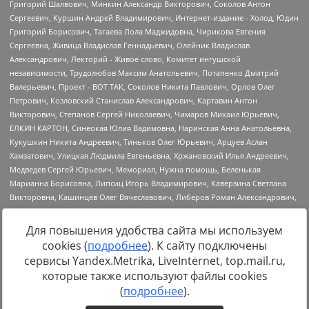
Для повышения удобства сайта мы используем
cookies (
подробнее
). К сайту подключены
Источник:
https://minjust.gov.ru/uploaded/files/reestr-
сервисы Yandex.Metrika, LiveInternet, top.mail.ru,
inostrannyih-agentov-22-03-2024.pdf
данные на
22.03.2024
которые также используют файлы cookies
(
подробнее
).