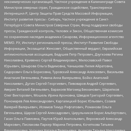
некоммерческих организаций, Частное учреждение в Калининграде Совета
Министров северных стран, Гражданское содействие, Трансперенси
Интернешнл-Р, Центр Защиты Прав Средств Массовой Информации,
Институт развития прессы - Сибирь, Частное учреждение в Санкт-
Петербурге Совета Министров Северных Стран, Фонд поддержки свободы
прессы, Гражданский контроль, Человек и Закон, Общественная комиссия
по сохранению наследия академика Сахарова, Информационное агентство
МЕМО. РУ, Институт региональной прессы, Институт Развития Свободы
Информации, Экозащита!-Женсовет, Общественный вердикт, Евразийская
антимонопольная ассоциация, Бедушев Петр Петрович, Дзугкоева Регина
Николаевна, Кривенко Сергей Владимирович, Милославский Павел
Юрьевич, Шнырова Ольга Вадимовна, Чанышева Лилия Айратовна,
Сидорович Ольга Борисовна, Туровский Александр Алексеевич, Васильева
Анастасия Евгеньевна, Ривина Анна Валерьевна, Бойко Анатолий
Николаевич, Дугин Сергей Георгиевич, Пивоваров Андрей Сергеевич,
Аверин Виталий Евгеньевич, Барахоев Магомед Бекханович, Шарипков
Олег Викторович, Мошель Ирина Ароновна, Шведов Григорий Сергеевич,
Пономарев Лев Александрович, Каргалицкий Борис Юльевич, Созаев
Валерий Валерьевич, Исламов Тимур Рифгатович, Романова Ольга
Евгеньевна, Щаров Сергей Алексадрович, Цирульников Борис Альбертович,
Гасан Ольга Павловна, Паутов Юрий Анатольевич, Верховский Александр
Маркович, Пислакова-Паркер Марина Петровна, Кочеткова Татьяна
Владимировна, Чуркина Наталья Валерьевна, Акимова Татьяна Николаевна,