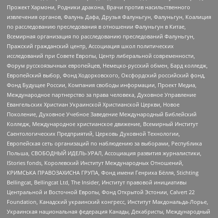
Прожект Хармони, Родники дракона, Врачи против насильственного
извлечения органов, Фалунь Дафа, Друзья Фалуньгун, Фалуньгун, Коалиция
по расследованию преследования в отношении Фалуньгун в Китае,
Всемирная организация по расследованию преследований Фалуньгун,
Пражский гражданский центр, Ассоциация школ политических
исследований при Совете Европы, Центр либеральной современности,
Форум русскоязычных европейцев, Немецко-русский обмен, Бард колледж,
Европейский выбор, Фонд Ходорковского, Оксфордский российский фонд,
Фонд Будущее России, Компания свободы информации, Проект Медиа,
Международное партнерство за права человека, Духовное Управление
Евангельских Христиан Украинской Христианской Церкви, Новое
Поколение, Духовное Учебное Заведение Международный Библейский
Колледж, Международное христианское движение, Всемирный Институт
Саентологических Предприятий, Церковь Духовной Технологии,
Европейская сеть организаций по наблюдению за выборами, Республика
Польша, СВОБОДНЫЙ ИДЕЛЬ-УРАЛ, Ассоциация развития журналистики,
IStories fonds, Королевский Институт Международных Отношений,
КРИМСЬКА ПРАВОЗАХИСНА ГРУПА, Фонд имени Генриха Бёлля, Stichting
Bellingcat, Bellingcat Ltd, The Insider, Институт правовой инициативы
Центральной и Восточной Европы, Фонд Открытой Эстонии, Calvert 22
Foundation, Канадский украинский конгресс, Институт Макдональда-Лорье,
Украинская национальная федерация Канады, Декабристы, Международный