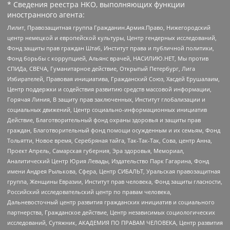
* Сведения реестра НКО, выполняющих функции
иностранного агента:
Лилит, Правозащитная группа Гражданин.Армия.Право, Нижегородский
центр немецкой и европейской культуры, Центр гендерных исследований,
Фонд защиты прав граждан Штаб, Институт права и публичной политики,
Фонд борьбы с коррупцией, Альянс врачей, НАСИЛИЮ.НЕТ, Мы против
СПИДа, СВЕЧА, Гуманитарное действие, Открытый Петербург, Лига
Избирателей, Правовая инициатива, Гражданский Союз, Хасдей Ерушалаим,
Центр поддержки и содействия развитию средств массовой информации,
Горячая Линия, В защиту прав заключенных, Институт глобализации и
социальных движений, Центр социально-информационных инициатив
Действие, Благотворительный фонд охраны здоровья и защиты прав
граждан, Благотворительный фонд помощи осужденным и их семьям, Фонд
Тольятти, Новое время, Серебряная тайга, Так-Так-Так, Сова, центр Анна,
Проект Апрель, Самарская губерния, Эра здоровья, Мемориал,
Аналитический Центр Юрия Левады, Издательство Парк Гагарина, Фонд
имени Андрея Рылькова, Сфера, Центр СИБАЛЬТ, Уральская правозащитная
группа, Женщины Евразии, Институт прав человека, Фонд защиты гласности,
Российский исследовательский центр по правам человека,
Дальневосточный центр развития гражданских инициатив и социального
партнерства, Гражданское действие, Центр независимых социологических
исследований, Сутяжник, АКАДЕМИЯ ПО ПРАВАМ ЧЕЛОВЕКА, Центр развития