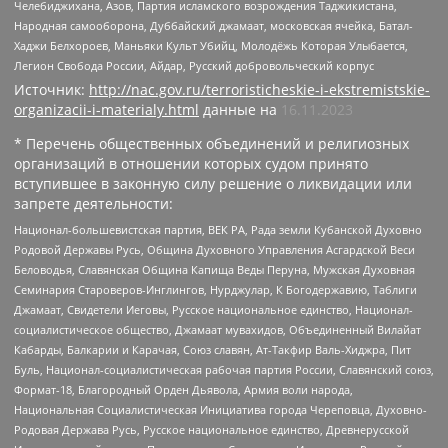
Челебиджихана, Азов, Партия исламского возрождения Таджикистана,
Народная самооборона, Дуббайский джамаат, московская ячейка, Батал-
Хаджи Белхороев, Маньяки Культ Убийц, Молодёжь Которая Улыбается,
Легион Свобода России, Айдар, Русский добровольческий корпус
Источник:
http://nac.gov.ru/terroristicheskie-i-ekstremistskie-
organizacii-i-materialy.html
данные на
16.11.2023
* Перечень общественных объединений и религиозных
организаций в отношении которых судом принято
вступившее в законную силу решение о ликвидации или
запрете деятельности:
Национал-большевистская партия, ВЕК РА, Рада земли Кубанской Духовно
Родовой Державы Русь, Община Духовного Управления Асгардской Веси
Беловодья, Славянская Община Капища Веды Перуна, Мужская Духовная
Семинария Староверов-Инглингов, Нурджулар, К Богодержавию, Таблиги
Джамаат, Свидетели Иеговы, Русское национальное единство, Национал-
социалистическое общество, Джамаат мувахидов, Объединенный Вилайат
Кабарды, Балкарии и Карачая, Союз славян, Ат-Такфир Валь-Хиджра, Пит
Буль, Национал-социалистическая рабочая партия России, Славянский союз,
Формат-18, Благородный Орден Дьявола, Армия воли народа,
Национальная Социалистическая Инициатива города Череповца, Духовно-
Родовая Держава Русь, Русское национальное единство, Древнерусской