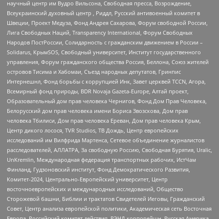
научный центр им Вудро Вильсона, Свободная пресса, Возрождение,
Всеукраинский духовный центр , Риддл, Русский антивоенный комитет в
Швеции, Проект Медуза, Фонд Андрея Сахарова, Форум свободной России,
Лига Свободных Наций, Transparеncy International, Форум Свободных
Народов ПостРоссии, Солидарность с гражданским движением в России –
Solidarus, КрымSOS, Свободный университет, Институт государственного
управления, Форум гражданского общества Россия, Беллона, Союз жителей
островов Тисима и Хабомаи, Съезд народных депутатов, Гринпис
Интернешнл, Фонд борьбы с коррупцией Инк, Завет церквей TCCN, Агора,
Всемирный фонд природы, BDR Novaja Gazeta-Europe, Алтай проект,
Образовательный дом прав человека Чернигов, Фонд Дом Прав Человека,
Белорусский дом прав человека имени Бориса Звозскова, Дом прав
человека Тбилиси, Дом прав человека Ереван, Дом прав человека Крым,
Центр дикого лосося, TVR Studios, ТВ Дождь, Центр европейских
исследований им Вилфрида Мартенса, Сетевое объединение журналистов
расследователей, АЛЛАТРА, За свободную Россию, Свободная Бурятия, Uralic,
UnKremlin, Международная федерация транспортных рабочих, ИстЧам
Финланд, Гудзоновский институт, Фонд Демократического Развития,
Комитет-2024, Центрально-Европейский университет, Центр
восточноевропейских и международных исследований, Общество
Сторожевой башни, Библии и трактатов Свидетелей Иеговы, Гражданский
Совет, Центр анализа европейской политики, Академическая сеть Восточная
Европа, Российский комитет действия, РЭНД корпорейшн, Русская Америка