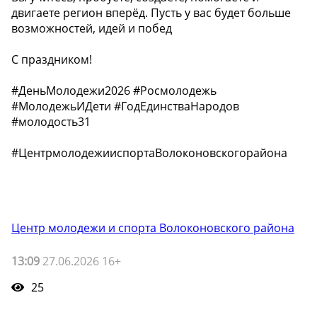
двигаете регион вперёд. Пусть у вас будет больше
возможностей, идей и побед
С праздником!
#ДеньМолодежи2026 #Росмолодежь
#МолодежьИДети #ГодЕдинстваНародов
#молодость31
#ЦентрмолодежииспортаВолоконовскогорайона
Центр молодежи и спорта Волоконовского района
13:09
27.06.2026 16+
25