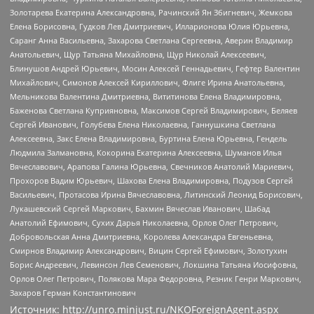
Золотарева Екатерина Александровна, Рачинский Ян Збигневич, Жемкова
Елена Борисовна, Гудков Лев Дмитриевич, Илларионова Юлия Юрьевна,
Саранг Анна Васильевна, Захарова Светлана Сергеевна, Аверин Владимир
Анатольевич, Щур Татьяна Михайловна, Щур Николай Алексеевич,
Блинушов Андрей Юрьевич, Мосин Алексей Геннадьевич, Гефтер Валентин
Михайлович, Симонов Алексей Кириллович, Флиге Ирина Анатольевна,
Мельникова Валентина Дмитриевна, Вититинова Елена Владимировна,
Баженова Светлана Куприяновна, Максимов Сергей Владимирович, Беляев
Сергей Иванович, Голубева Елена Николаевна, Ганнушкина Светлана
Алексеевна, Закс Елена Владимировна, Буртина Елена Юрьевна, Гендель
Людмила Залмановна, Кокорина Екатерина Алексеевна, Шуманов Илья
Вячеславович, Арапова Галина Юрьевна, Свечников Анатолий Мариевич,
Прохоров Вадим Юрьевич, Шахова Елена Владимировна, Подузов Сергей
Васильевич, Протасова Ирина Вячеславовна, Литинский Леонид Борисович,
Лукашевский Сергей Маркович, Бахмин Вячеслав Иванович, Шабад
Анатолий Ефимович, Сухих Дарья Николаевна, Орлов Олег Петрович,
Добровольская Анна Дмитриевна, Королева Александра Евгеньевна,
Смирнов Владимир Александрович, Вицин Сергей Ефимович, Золотухин
Борис Андреевич, Левинсон Лев Семенович, Локшина Татьяна Иосифовна,
Орлов Олег Петрович, Полякова Мара Федоровна, Резник Генри Маркович,
Захаров Герман Константинович
Источник:
http://unro.minjust.ru/NKOForeignAgent.aspx