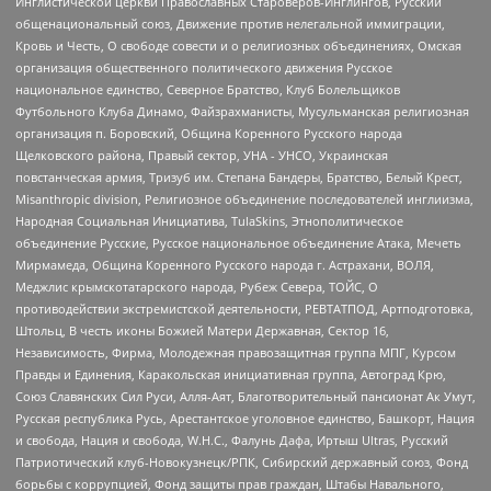
Инглистической церкви Православных Староверов-Инглингов, Русский
общенациональный союз, Движение против нелегальной иммиграции,
Кровь и Честь, О свободе совести и о религиозных объединениях, Омская
организация общественного политического движения Русское
национальное единство, Северное Братство, Клуб Болельщиков
Футбольного Клуба Динамо, Файзрахманисты, Мусульманская религиозная
организация п. Боровский, Община Коренного Русского народа
Щелковского района, Правый сектор, УНА - УНСО, Украинская
повстанческая армия, Тризуб им. Степана Бандеры, Братство, Белый Крест,
Misanthropic division, Религиозное объединение последователей инглиизма,
Народная Социальная Инициатива, TulaSkins, Этнополитическое
объединение Русские, Русское национальное объединение Атака, Мечеть
Мирмамеда, Община Коренного Русского народа г. Астрахани, ВОЛЯ,
Меджлис крымскотатарского народа, Рубеж Севера, ТОЙС, О
противодействии экстремистской деятельности, РЕВТАТПОД, Артподготовка,
Штольц, В честь иконы Божией Матери Державная, Сектор 16,
Независимость, Фирма, Молодежная правозащитная группа МПГ, Курсом
Правды и Единения, Каракольская инициативная группа, Автоград Крю,
Союз Славянских Сил Руси, Алля-Аят, Благотворительный пансионат Ак Умут,
Русская республика Русь, Арестантское уголовное единство, Башкорт, Нация
и свобода, Нация и свобода, W.H.С., Фалунь Дафа, Иртыш Ultras, Русский
Патриотический клуб-Новокузнецк/РПК, Сибирский державный союз, Фонд
борьбы с коррупцией, Фонд защиты прав граждан, Штабы Навального,