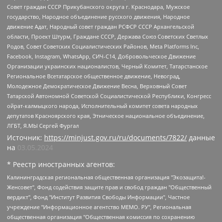
Совет граждан СССР Прикубанского округа г. Краснодара, Мужское
государство, Народное объединение русского движения, Народное
движение Адат, Народный совет граждан РСФСР СССР Архангельской
области, Проект Штурм, Граждане СССР, Держава Союз Советских Светлых
Родов, Совет Советских Социалистических Районов, Meta Platforms Inc,
Facebook, Instagram, WhatsApp, СИЧ-С14, Добровольческое Движение
Организации украинских националистов, Черный Комитет, Татарстанское
Региональное Всетатарское общественное движение, Невоград,
Молодежное Демократическое Движение Весна, Верховный Совет
Татарской Автономной Советской Социалистической Республики, Конгресс
ойрат-калмыцкого народа, Исполнительный комитет совета народных
депутатов Красноярского края, Этническое национальное объединение,
ЛГБТ, Я.МЫ Сергей Фургал
Источник:
https://minjust.gov.ru/ru/documents/7822/
данные
на
03.05.2024
* Реестр иностранных агентов:
Калининградская региональная общественная организация "Экозащита!-Женсовет", Фонд содействия защите прав и свобод граждан "Общественный вердикт", Фонд "Институт Развития Свободы Информации", Частное учреждение "Информационное агентство МЕМО. РУ", Региональная общественная организация "Общественная комиссия по сохранению наследия академика Сахарова", Фонд поддержки свободы прессы, Санкт-Петербургская общественная правозащитная организация "Гражданский контроль", Межрегиональная общественная организация "Информационно-просветительский центр "Мемориал", Региональный Фонд "Центр Защиты Прав Средств Массовой Информации", с 05.12.2023 Фонд "Центр Защиты Прав Средств массовой информации", Региональная общественная благотворительная организация помощи беженцам и мигрантам "Гражданское содействие", Негосударственное образовательное учреждение дополнительного профессионального образования (повышение квалификации) специалистов "АКАДЕМИЯ ПО ПРАВАМ ЧЕЛОВЕКА", Свердловская региональная общественная организация "Сутяжник", Автономная некоммерческая организация "Центр независимых социологических исследований", Союз общественных объединений "Российский исследовательский центр по правам человека", Региональное общественное учреждение научно-информационный центр "МЕМОРИАЛ", Некоммерческая организация "Фонд защиты гласности", Автономная некоммерческая организация "Институт прав человека", Городская общественная организация "Екатеринбургское общество "МЕМОРИАЛ", Городская общественная организация "Рязанское историко-просветительское и правозащитное общество "Мемориал" (Рязанский Мемориал), Челябинский региональный орган общественной самодеятельности – женское общественное объединение "Женщины Евразии", Челябинский региональный орган общественной самодеятельности "Уральская правозащитная группа", Фонд содействия защите здоровья и социальной справедливости имени Андрея Рылькова, Автономная Некоммерческая Организация "Аналитический Центр Юрия Левады", Автономная некоммерческая организация социальной поддержки населения "Проект Апрель", Региональная общественная организация помощи женщинам и детям, находящимся в кризисной ситуации "Информационно-методический центр "Анна", Фонд содействия развитию массовых коммуникаций и правовому просвещению "Так-так-Так", Фонд содействия устойчивому развитию "Серебряная тайга", Свердловский региональный общественный фонд социальных проектов "Новое время", "Idel.Реалии", Кавказ.Реалии, Крым.Реалии, Телеканал Настоящее Время, Татаро-башкирская служба Радио Свобода (Azatliq Radiosi), Радио Свободная Европа/Радио Свобода (PCE/PC), "Сибирь.Реалии", "Фактограф", Благотворительный фонд помощи осужденным и их семьям, Автономная некоммерческая организация "Институт глобализации и социальных движений", Фонд "В защиту прав заключенных", Частное учреждение "Центр поддержки и содействия развитию средств массовой информации", Пензенский региональный общественный благотворительный фонд "Гражданский союз", "Север.Реалии", Некоммерческая организация Фонд "Правовая инициатива", Общество с ограниченной ответственностью "Радио Свободная Европа/Радио Свобода", Чешское информационное агентство "MEDIUM-ORIENT", Красноярская региональная общественная организация "Мы против СПИДа", Камалягин Денис Николаевич, Маркелов Сергей Евгеньевич, Пономарев Лев Александрович, Савицкая Людмила Алексеевна, Автономная некоммерческая организация "Центр по работе с проблемой насилия "НАСИЛИЮ.НЕТ", Межрегиональный профессиональный союз работников здравоохранения "Альянс врачей", Юридическое лицо, зарегистрированное в Латвийской Республике, SIA "Medusa Project" (регистрационный номер 40103797863, дата регистрации 10.06.2014), Некоммерческая организация "Фонд по борьбе с коррупцией", Автономная некоммерческая организация "Институт права и публичной политики", Баданин Роман Сергеевич, Гликин Максим Александрович, Железнова Мария Михайловна, Лукьянова Юлия Сергеевна, Маетная Елизавета Витальевна, Маняхин Петр Борисович, Чуракова Ольга Владимировна, Ярош Юлия Петровна, Юридическое лицо "The Insider SIA", зарегистрированное в Риге, Латвийская Республика (дата регистрации 26.06.2015), являющееся администратором доменного имени интернет-издания "The Insider SIA", https://theins.ru, Постернак Алексей Евгеньевич, Рубин Михаил Аркадьевич, Анин Роман Александрович, Юридическое лицо Istories fonds, зарегистрированное в Латвийской Республике (регистрационный номер 50008295751, дата регистрации 24.02.2020), Великовский Дмитрий Александрович, Долинина Ирина Николаевна, Мароховская Алеся Алексеевна, Шлейнов Роман Юрьевич, Шмагун Олеся Валентиновна, Общество с ограниченной ответственностью "Альтаир 2021", Общество с ограниченной ответственностью "Вега 2021", Общество с ограниченной ответственностью "Главный редактор 2021", Общество с ограниченной ответственностью "Ромашки монолит", Важенков Артем Валерьевич, Ивановская областная общественная организация "Центр гендерных исследований", Гурман Юрий Альбертович, Медиапроект "ОВД-Инфо", Егоров Владимир Владимирович, Жилинский Владимир Александрович, Общество с ограниченной ответственностью "ЗП", Иванова София Юрьевна, Карезина Инна Павловна, Кильтау Екатерина Викторовна, Петров Алексей Викторович, Пискунов Сергей Евгеньевич, Смирнов Сергей Сергеевич, Тихонов Михаил Сергеевич, Общество с ограниченной ответственностью "ЖУРНАЛИСТ-ИНОСТРАННЫЙ АГЕНТ", Арапова Галина Юрьевна, Вольтская Татьяна Анатольевна, Американская компания "Mason G.E.S. Anonymous Foundation" (США), являющаяся владельцем интернет-издания https://mnews.world/, Компания "Stichting Bellingcat", зарегистрированная в Нидерландах (дата регистрации 11.07.2018), Захаров Андрей Вячеславович, Клепиковская Екатерина Дмитриевна, Общество с ограниченной ответственностью "МЕМО", Перл Роман Александрович, Симонов Евгений Алексеевич, Соловьева Елена Анатольевна, Сотников Даниил Владимирович, Сурначева Елизавета Дмитриевна, Автономная некоммерческая организация по защите прав человека и информированию населения "Якутия – Наше Мнение", Общество с ограниченной ответственностью "Москоу диджитал медиа", с 26.01.2023 Общество с ограниченной ответственностью "Чайка Белые сады", Ветошкина Валерия Валерьевна, Заговора Максим Александрович, Межрегиональное общественное движение "Российская ЛГБТ - сеть", Оленичев Максим Владимирович, Павлов Иван Юрьевич, Скворцова Елена Сергеевна, Общество с ограниченной ответственностью "Как бы инагент", Кочетков Игорь Викторович, Общество с ограниченной ответственностью "Честные выборы", Еланчик Олег Александрович, Общество с ограниченной ответственностью "Нобелевский призыв", Гималова Регина Эмилевна, Григорьев Андрей Валерьевич, Григорьева Алина Александровна, Ассоциация по содействию защите прав призывников, альтернативнослужащих и военнослужащих "Правозащитная группа "Гражданин.Армия.Право", Хисамова Регина Фаритовна, Автономная некоммерческая организация по реализации социально-правовых программ "Лилит", Дальневосточное общественное движение "Маяк", Санкт-Петербургская ЛГБТ-инициативная группа "Выход", Инициативная группа ЛГБТ+ "Реверс", Алексеев Андрей Викторович, Бекбулатова Таисия Львовна, Беляев Иван Михайлович, Владыкина Елена Сергеевна, Гельман Марат Александрович, Никульшина Вероника Юрьевна, Толоконникова Надежда Андреевна, Шендерович Виктор Анатольевич, Общество с ограниченной ответственностью "Данное сообщение", Общество с ограниченной ответственностью Издательский дом "Новая глава", Айнбиндер Александра Александровна, Московский комьюнити-центр для ЛГБТ+инициатив, Благотворительный фонд развития филантропии, Deutsche Welle (Германия, Kurt-Schumacher-Strasse 3, 53113 Bonn), Борзунова Мария Михайловна, Воробьев Виктор Викторович, Голубева Анна Львовна, Константинова Алла Михайловна, Малкова Ирина Владимировна, Мурадов Мурад Абдулгалимович, Осетинская Елизавета Николаевна, Понасенков Евгений Николаевич, Ганапольский Матвей Юрьевич, Киселев Евгений Алексеевич, Борухович Ирина Григорьевна, Дремин Иван Тимофеевич, Дубровский Дмитрий Викторович, Красноярская региональная общественная организация поддержки и развития альтернативных образовательных технологий и межкультурных коммуникаций "ИНТЕРРА", Маяковская Екатерина Алексеевна, Фейгин Марк Захарович, Филимонов Андрей Викторович, Дзугкоева Регина Николаевна, Доброхотов Роман Александрович, Дудь Юрий Александрович, Елкин Сергей Владимирович, Кругликов Кирилл Игоревич, Сабунаева Мария Леонидовна, Семенов Алексей Владимирович, Шаинян Карен Багратович, Шульман Екатерина Михайловна, Асафьев Артур Валерьевич, Вахштайн Виктор Семенович, Венедиктов Алексей Алексеевич, Лушникова Екатерина Евгеньевна, Волков Леонид Михайлович, Невзоров Александр Глебович, Пархоменко Сергей Борисович, Сироткин Ярослав Николаевич, Кара-Мурза Владимир Владимирович, Баранова Наталья Владимировна, Гозман Леонид Яковлевич, Кагарлицкий Борис Юльевич, Климарев Михаил Валерьевич, Милов Владимир Станиславович, Автономная некоммерческая организация Краснодарский центр современного искусства "Типография", Моргенштерн Алишер Тагирович, Соболь Любовь Эдуардовна, Общество с ограниченной ответственностью "ЛИЗА НОРМ", Каспаров Гарри Кимович, Ходорковский Михаил Борисович, Общество с ограниченной ответственностью "Апрельские тезисы", Данилович Ирина Брониславовна, Кашин Олег Владимирович, Петров Николай Владимирович, Пивоваров Алексей Владимирович, Соколов Михаил Владимирович, Цветкова Юлия Владимировна, Чичваркин Евгений Александрович, Комитет против пыток/Команда против пыток, Общество с ограниченной ответственностью "Первый научный", Общество с ограниченной ответственностью "Вертолет и ко", Белоцерковская Вероника Борисовна, Кац Максим Евгеньевич, Лазарева Татьяна Юрьевна, Шаведдинов Руслан Табризович, Яшин Илья Валерьевич, Общество с ограниченной ответственностью "Иноагент ААВ", Алешковский Дмитрий Петрович, Альбац Евгения Марковна, Быков Дмитрий Львович, Галямина Юлия Евгеньевна, Лойко Сергей Леонидович, Мартынов Кирилл Константинович, Медведев Сергей Александрович, Крашенинников Федор Геннадиевич, Гордеева Катерина Вл