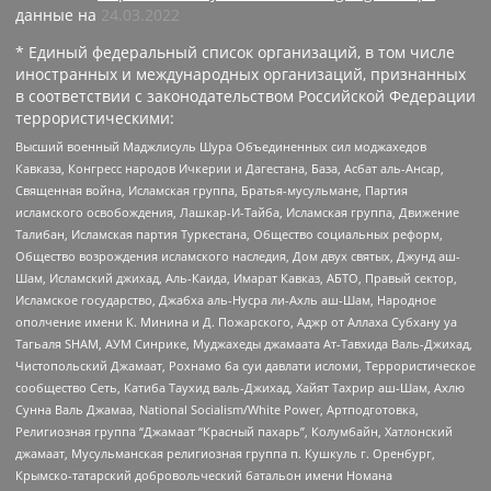
данные на
24.03.2022
* Единый федеральный список организаций, в том числе
иностранных и международных организаций, признанных
в соответствии с законодательством Российской Федерации
террористическими:
Высший военный Маджлисуль Шура Объединенных сил моджахедов
Кавказа, Конгресс народов Ичкерии и Дагестана, База, Асбат аль-Ансар,
Священная война, Исламская группа, Братья-мусульмане, Партия
исламского освобождения, Лашкар-И-Тайба, Исламская группа, Движение
Талибан, Исламская партия Туркестана, Общество социальных реформ,
Общество возрождения исламского наследия, Дом двух святых, Джунд аш-
Шам, Исламский джихад, Аль-Каида, Имарат Кавказ, АБТО, Правый сектор,
Исламское государство, Джабха аль-Нусра ли-Ахль аш-Шам, Народное
ополчение имени К. Минина и Д. Пожарского, Аджр от Аллаха Субхану уа
Тагьаля SHAM, АУМ Синрике, Муджахеды джамаата Ат-Тавхида Валь-Джихад,
Чистопольский Джамаат, Рохнамо ба суи давлати исломи, Террористическое
сообщество Сеть, Катиба Таухид валь-Джихад, Хайят Тахрир аш-Шам, Ахлю
Сунна Валь Джамаа, National Socialism/White Power, Артподготовка,
Религиозная группа “Джамаат “Красный пахарь”, Колумбайн, Хатлонский
джамаат, Мусульманская религиозная группа п. Кушкуль г. Оренбург,
Крымско-татарский добровольческий батальон имени Номана