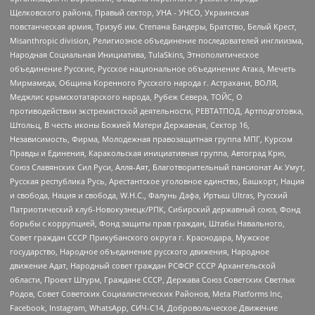
Щелковского района, Правый сектор, УНА - УНСО, Украинская
повстанческая армия, Тризуб им. Степана Бандеры, Братство, Белый Крест,
Misanthropic division, Религиозное объединение последователей инглиизма,
Народная Социальная Инициатива, TulaSkins, Этнополитическое
объединение Русские, Русское национальное объединение Атака, Мечеть
Мирмамеда, Община Коренного Русского народа г. Астрахани, ВОЛЯ,
Меджлис крымскотатарского народа, Рубеж Севера, ТОЙС, О
противодействии экстремистской деятельности, РЕВТАТПОД, Артподготовка,
Штольц, В честь иконы Божией Матери Державная, Сектор 16,
Независимость, Фирма, Молодежная правозащитная группа МПГ, Курсом
Правды и Единения, Каракольская инициативная группа, Автоград Крю,
Союз Славянских Сил Руси, Алля-Аят, Благотворительный пансионат Ак Умут,
Русская республика Русь, Арестантское уголовное единство, Башкорт, Нация
и свобода, Нация и свобода, W.H.С., Фалунь Дафа, Иртыш Ultras, Русский
Патриотический клуб-Новокузнецк/РПК, Сибирский державный союз, Фонд
борьбы с коррупцией, Фонд защиты прав граждан, Штабы Навального,
Совет граждан СССР Прикубанского округа г. Краснодара, Мужское
государство, Народное объединение русского движения, Народное
движение Адат, Народный совет граждан РСФСР СССР Архангельской
области, Проект Штурм, Граждане СССР, Держава Союз Советских Светлых
Родов, Совет Советских Социалистических Районов, Meta Platforms Inc,
Facebook, Instagram, WhatsApp, СИЧ-С14, Добровольческое Движение