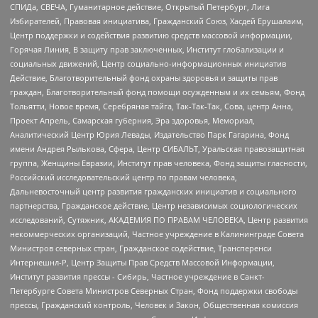
СПИДа, СВЕЧА, Гуманитарное действие, Открытый Петербург, Лига
Избирателей, Правовая инициатива, Гражданский Союз, Хасдей Ерушалаим,
Центр поддержки и содействия развитию средств массовой информации,
Горячая Линия, В защиту прав заключенных, Институт глобализации и
социальных движений, Центр социально-информационных инициатив
Действие, Благотворительный фонд охраны здоровья и защиты прав
граждан, Благотворительный фонд помощи осужденным и их семьям, Фонд
Тольятти, Новое время, Серебряная тайга, Так-Так-Так, Сова, центр Анна,
Проект Апрель, Самарская губерния, Эра здоровья, Мемориал,
Аналитический Центр Юрия Левады, Издательство Парк Гагарина, Фонд
имени Андрея Рылькова, Сфера, Центр СИБАЛЬТ, Уральская правозащитная
группа, Женщины Евразии, Институт прав человека, Фонд защиты гласности,
Российский исследовательский центр по правам человека,
Дальневосточный центр развития гражданских инициатив и социального
партнерства, Гражданское действие, Центр независимых социологических
исследований, Сутяжник, АКАДЕМИЯ ПО ПРАВАМ ЧЕЛОВЕКА, Центр развития
некоммерческих организаций, Частное учреждение в Калининграде Совета
Министров северных стран, Гражданское содействие, Трансперенси
Интернешнл-Р, Центр Защиты Прав Средств Массовой Информации,
Институт развития прессы - Сибирь, Частное учреждение в Санкт-
Петербурге Совета Министров Северных Стран, Фонд поддержки свободы
прессы, Гражданский контроль, Человек и Закон, Общественная комиссия