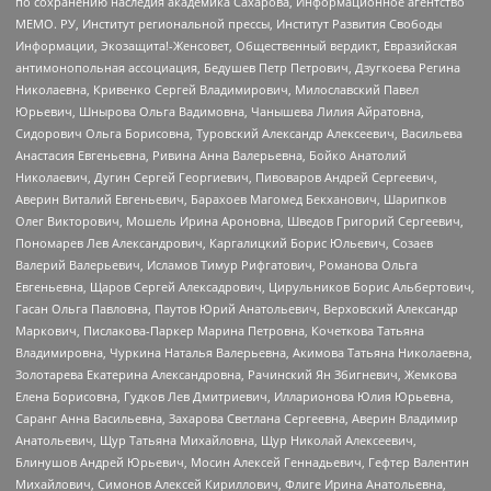
по сохранению наследия академика Сахарова, Информационное агентство
МЕМО. РУ, Институт региональной прессы, Институт Развития Свободы
Информации, Экозащита!-Женсовет, Общественный вердикт, Евразийская
антимонопольная ассоциация, Бедушев Петр Петрович, Дзугкоева Регина
Николаевна, Кривенко Сергей Владимирович, Милославский Павел
Юрьевич, Шнырова Ольга Вадимовна, Чанышева Лилия Айратовна,
Сидорович Ольга Борисовна, Туровский Александр Алексеевич, Васильева
Анастасия Евгеньевна, Ривина Анна Валерьевна, Бойко Анатолий
Николаевич, Дугин Сергей Георгиевич, Пивоваров Андрей Сергеевич,
Аверин Виталий Евгеньевич, Барахоев Магомед Бекханович, Шарипков
Олег Викторович, Мошель Ирина Ароновна, Шведов Григорий Сергеевич,
Пономарев Лев Александрович, Каргалицкий Борис Юльевич, Созаев
Валерий Валерьевич, Исламов Тимур Рифгатович, Романова Ольга
Евгеньевна, Щаров Сергей Алексадрович, Цирульников Борис Альбертович,
Гасан Ольга Павловна, Паутов Юрий Анатольевич, Верховский Александр
Маркович, Пислакова-Паркер Марина Петровна, Кочеткова Татьяна
Владимировна, Чуркина Наталья Валерьевна, Акимова Татьяна Николаевна,
Золотарева Екатерина Александровна, Рачинский Ян Збигневич, Жемкова
Елена Борисовна, Гудков Лев Дмитриевич, Илларионова Юлия Юрьевна,
Саранг Анна Васильевна, Захарова Светлана Сергеевна, Аверин Владимир
Анатольевич, Щур Татьяна Михайловна, Щур Николай Алексеевич,
Блинушов Андрей Юрьевич, Мосин Алексей Геннадьевич, Гефтер Валентин
Михайлович, Симонов Алексей Кириллович, Флиге Ирина Анатольевна,