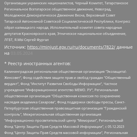
Организации украинских националистов, Черный Комитет, Татарстанское
Региональное Всетатарское общественное движение, Невоград,
Молодежное Демократическое Движение Весна, Верховный Совет
Татарской Автономной Советской Социалистической Республики, Конгресс
ойрат-калмыцкого народа, Исполнительный комитет совета народных
депутатов Красноярского края, Этническое национальное объединение,
ЛГБТ, Я.МЫ Сергей Фургал
Источник:
https://minjust.gov.ru/ru/documents/7822/
данные
на
03.05.2024
* Реестр иностранных агентов:
Калининградская региональная общественная организация "Экозащита!-Женсовет", Фонд содействия защите прав и свобод граждан "Общественный вердикт", Фонд "Институт Развития Свободы Информации", Частное учреждение "Информационное агентство МЕМО. РУ", Региональная общественная организация "Общественная комиссия по сохранению наследия академика Сахарова", Фонд поддержки свободы прессы, Санкт-Петербургская общественная правозащитная организация "Гражданский контроль", Межрегиональная общественная организация "Информационно-просветительский центр "Мемориал", Региональный Фонд "Центр Защиты Прав Средств Массовой Информации", с 05.12.2023 Фонд "Центр Защиты Прав Средств массовой информации", Региональная общественная благотворительная организация помощи беженцам и мигрантам "Гражданское содействие", Негосударственное образовательное учреждение дополнительного профессионального образования (повышение квалификации) специалистов "АКАДЕМИЯ ПО ПРАВАМ ЧЕЛОВЕКА", Свердловская региональная общественная организация "Сутяжник", Автономная некоммерческая организация "Центр независимых социологических исследований", Союз общественных объединений "Российский исследовательский центр по правам человека", Региональное общественное учреждение научно-информационный центр "МЕМОРИАЛ", Некоммерческая организация "Фонд защиты гласности", Автономная некоммерческая организация "Институт прав человека", Городская общественная организация "Екатеринбургское общество "МЕМОРИАЛ", Городская общественная организация "Рязанское историко-просветительское и правозащитное общество "Мемориал" (Рязанский Мемориал), Челябинский региональный орган общественной самодеятельности – женское общественное объединение "Женщины Евразии", Челябинский региональный орган общественной самодеятельности "Уральская правозащитная группа", Фонд содействия защите здоровья и социальной справедливости имени Андрея Рылькова, Автономная Некоммерческая Организация "Аналитический Центр Юрия Левады", Автономная некоммерческая организация социальной поддержки населения "Проект Апрель", Региональная общественная организация помощи женщинам и детям, находящимся в кризисной ситуации "Информационно-методический центр "Анна", Фонд содействия развитию массовых коммуникаций и правовому просвещению "Так-так-Так", Фонд содействия устойчивому развитию "Серебряная тайга", Свердловский региональный общественный фонд социальных проектов "Новое время", "Idel.Реалии", Кавказ.Реалии, Крым.Реалии, Телеканал Настоящее Время, Татаро-башкирская служба Радио Свобода (Azatliq Radiosi), Радио Свободная Европа/Радио Свобода (PCE/PC), "Сибирь.Реалии", "Фактограф", Благотворительный фонд помощи осужденным и их семьям, Автономная некоммерческая организация "Институт глобализации и социальных движений", Фонд "В защиту прав заключенных", Частное учреждение "Центр поддержки и содействия развитию средств массовой информации", Пензенский региональный общественный благотворительный фонд "Гражданский союз", "Север.Реалии", Некоммерческая организация Фонд "Правовая инициатива", Общество с ограниченной ответственностью "Радио Свободная Европа/Радио Свобода", Чешское информационное агентство "MEDIUM-ORIENT", Красноярская региональная общественная организация "Мы против СПИДа", Камалягин Денис Николаевич, Маркелов Сергей Евгеньевич, Пономарев Лев Александрович, Савицкая Людмила Алексеевна, Автономная некоммерческая организация "Центр по работе с проблемой насилия "НАСИЛИЮ.НЕТ", Межрегиональный профессиональный союз работников здравоохранения "Альянс врачей", Юридическое лицо, зарегистрированное в Латвийской Республике, SIA "Medusa Project" (регистрационный номер 40103797863, дата регистрации 10.06.2014), Некоммерческая организация "Фонд по борьбе с коррупцией", Автономная некоммерческая организация "Институт права и публичной политики", Баданин Роман Сергеевич, Гликин Максим Александрович, Железнова Мария Михайловна, Лукьянова Юлия Сергеевна, Маетная Елизавета Витальевна, Маняхин Петр Борисович, Чуракова Ольга Владимировна, Ярош Юлия Петровна, Юридическое лицо "The Insider SIA", зарегистрированное в Риге, Латвийская Республика (дата регистрации 26.06.2015), являющееся администратором доменного имени интернет-издания "The Insider SIA", https://theins.ru, Постернак Алексей Евгеньевич, Рубин Михаил Аркадьевич, Анин Роман Александрович, Юридическое лицо Istories fonds, зарегистрированное в Латвийской Республике (регистрационный номер 50008295751, дата регистрации 24.02.2020), Великовский Дмитрий Александрович, Долинина Ирина Николаевна, Мароховская Алеся Алексеевна, Шлейнов Роман Юрьевич, Шмагун Олеся Валентиновна, Общество с ограниченной ответственностью "Альтаир 2021", Общество с ограниченной ответственностью "Вега 2021", Общество с ограниченной ответственностью "Главный редактор 2021", Общество с ограниченной ответственностью "Ромашки монолит", Важенков Артем Валерьевич, Ивановская областная общественная организация "Центр гендерных исследований", Гурман Юрий Альбертович, Медиапроект "ОВД-Инфо", Егоров Владимир Владимирович, Жилинский Владимир Александрович, Общество с ограниченной ответственностью "ЗП", Иванова София Юрьевна, Карезина Инна Павловна, Кильтау Екатерина Викторовна, Петров Алексей Викторович, Пискунов Сергей Евгеньевич, Смирнов Сергей Сергеевич, Тихонов Михаил Сергеевич, Общество с ограниченной ответственностью "ЖУРНАЛИСТ-ИНОСТРАННЫЙ АГЕНТ", Арапова Галина Юрьевна, Вольтская Татьяна Анатольевна, Американская компания "Mason G.E.S. Anonymous Foundation" (США), являющаяся владельцем интернет-издания https://mnews.world/, Компания "Stichting Bellingcat", зарегистрированная в Нидерландах (дата регистрации 11.07.2018), Захаров Андрей Вячеславович, Клепиковская Екатерина Дмитриевна, Общество с ограниченной ответственностью "МЕМО", Перл Роман Александрович, Симонов Евгений Алексеевич, Соловьева Елена Анатольевна, Сотников Даниил Владимирович, Сурначева Елизавета Дмитриевна, Автономная некоммерческая организация по защите прав человека и информированию населения "Якутия – Наше Мнение", Общество с ограниченной ответственностью "Москоу диджитал медиа", с 26.01.2023 Общество с ограниченной ответственностью "Чайка Белые сады", Ветошкина Валерия Валерьевна, Заговора Максим Александрович, Межрегиональное общественное движение "Российская ЛГБТ - сеть", Оленичев Максим Владимирович, Павлов Иван Юрьевич, Скворцова Елена Сергеевна, Общество с ограниченной ответственностью "Как бы инагент", Кочетков Игорь Викторович, Общество с ограниченной ответственностью "Честные выборы", Еланчик Олег Александрович, Общество с ограниченной ответственностью "Нобелевский призыв", Гималова Регина Эмилевна, Григорьев Андрей Валерьевич, Григорьева Алина Александровна, Ассоциация по содействию защите прав призывников, альтернативнослужащих и военнослужащих "Правозащитная группа "Гражданин.Армия.Право", Хисамова Регина Фаритовна, Автономная некоммерческая организация по реализации социально-правовых программ "Лилит", Дальневосточное общественное движение "Маяк", Санкт-Петербургская ЛГБТ-инициативная группа "Выход", Инициативная группа ЛГБТ+ "Реверс", Алексеев Андрей Викторович, Бекбулатова Таисия Львовна, Беляев Иван Михайлович, Владыкина Елена Сергеевна, Гельман Марат Александрович, Никульшина Вероника Юрьевна, Толоконникова Надежда Андреевна, Шендерович Виктор Анатольевич, Общество с ограниченной ответственностью "Данное сообщение", Общество с ограниченной ответственностью Издательский дом "Новая глава", Айнбиндер Александра Александровна, Московский комьюнити-центр для ЛГБТ+инициатив, Благотворительный фонд развития филантропии, Deutsche Welle (Германия, Kurt-Schumacher-Strasse 3, 53113 Bonn), Борзунова Мария Михайловна, Воробьев Виктор Викторович, Голубева Анна Львовна, Константинова Алла Михайловна, Малкова Ирина Владимировна, Мурадов Мурад Абдулгалимович, Осетинская Елизавета Николаевна, Понасенков Евгений Николаевич, Ганапольский Матвей Юрьевич, Киселев Евгений Алексеевич, Борухович Ирина Григорьевна, Дремин Иван Тимофеевич, Дубровский Дмитрий Викторович, Красноярская региональная общественная организация поддержки и развития альтернативных образовательных технологий и межкультурных коммуникаций "ИНТЕРРА", Маяковская Екатерина Алексеевна, Фейгин Марк Захарович, Филимонов Андрей Викторович, Дзугкоева Регина Николаевна, Доброхотов Роман Александрович, Дудь Юрий Александрович, Елкин Сергей Владимирович, Кругликов Кирилл Игоревич, Сабунаева Мария Леонидовна, Семенов Алексей Владимирович, Шаинян Карен Багратович, Шульман Екатерина Михайловна, Асафьев Артур Валерьевич, Вахштайн Виктор Семенович, Венедиктов Алексей Алексеевич, Лушникова Екатерина Евгеньевна, Волков Леонид Михайлович, Невзоров Александр Глебович, Пархоменко Сергей Борисович, Сироткин Ярослав Николаевич, Кара-Мурза Владимир Владимирович, Баранова Наталья Владимировна, Гозман Леонид Яковлевич, Кагарлицкий Борис Юльевич, Климарев Михаил Валерьевич, Милов Владимир Станиславович, Автономная некоммерческая организация Краснодарский центр современного искусства "Типография", Моргенштерн Алишер Тагирович, Соболь Любовь Эдуардовна, Общество с ограниченной ответственностью "ЛИЗА НОРМ", Каспаров Гарри Кимович, Ходорковский Михаил Борисович, Общество с ограниченной ответственностью "Апрельские тезисы", Данилович Ирина Брониславовна, Кашин Олег Владимирович, Петров Николай Владимирович, Пивоваров Алексей Владимирович, Соколов Михаил Владимирович, Цветкова Юлия Владимировна, Чичваркин Евгений Александрович, Комитет против пыток/Команда против пыток, Общество с ограниченной ответственностью "Первый научный", Общество с ограниченной ответственностью "Вертолет и ко", Белоцерковская Вероника Борисовна, Кац Максим Евгеньевич, Лазарева Татьяна Юрьевна, Шаведдинов Руслан Табризович, Яшин Илья Валерьевич, Общество с ограниченной ответственностью "Иноагент ААВ", Алешковский Дмитрий Петрович, Альбац Евгения Марковна, Быков Дмитрий Львович, Галямина Юлия Евгеньевна, Лойко Сергей Леонидович, Мартынов Кирилл Константинович, Медведев Сергей Александрович, Крашенинников Федор Геннадиевич, Гордеева Катерина Вл