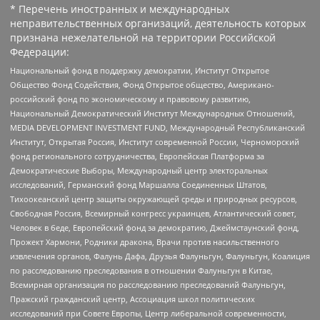
* Перечень иностранных и международных
неправительственных организаций, деятельность которых
признана нежелательной на территории Российской
Федерации:
Национальный фонд в поддержку демократии, Институт Открытое
Общество Фонд Содействия, Фонд Открытое общество, Американо-
российский фонд по экономическому и правовому развитию,
Национальный Демократический Институт Международных Отношений,
MEDIA DEVELOPMENT INVESTMENT FUND, Международный Республиканский
Институт, Открытая Россия, Институт современной России, Черноморский
фонд регионального сотрудничества, Европейская Платформа за
Демократические Выборы, Международный центр электоральных
исследований, Германский фонд Маршалла Соединенных Штатов,
Тихоокеанский центр защиты окружающей среды и природных ресурсов,
Свободная Россия, Всемирный конгресс украинцев, Атлантический совет,
Человек в беде, Европейский фонд за демократию, Джеймстаунский фонд,
Прожект Хармони, Родники дракона, Врачи против насильственного
извлечения органов, Фалунь Дафа, Друзья Фалуньгун, Фалуньгун, Коалиция
по расследованию преследования в отношении Фалуньгун в Китае,
Всемирная организация по расследованию преследований Фалуньгун,
Пражский гражданский центр, Ассоциация школ политических
исследований при Совете Европы, Центр либеральной современности,