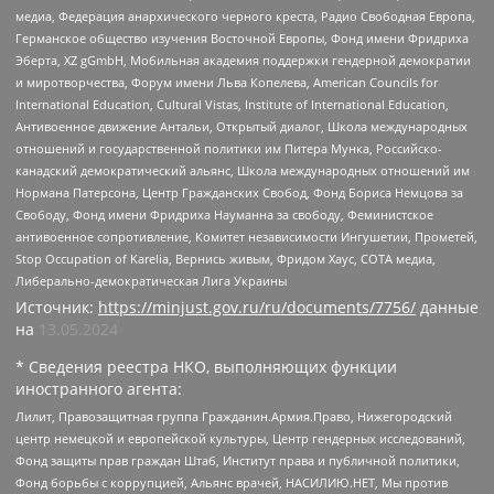
медиа, Федерация анархического черного креста, Радио Свободная Европа,
Германское общество изучения Восточной Европы, Фонд имени Фридриха
Эберта, XZ gGmbH, Мобильная академия поддержки гендерной демократии
и миротворчества, Форум имени Льва Копелева, American Councils for
International Education, Cultural Vistas, Institute of International Education,
Антивоенное движение Антальи, Открытый диалог, Школа международных
отношений и государственной политики им Питера Мунка, Российско-
канадский демократический альянс, Школа международных отношений им
Нормана Патерсона, Центр Гражданских Свобод, Фонд Бориса Немцова за
Свободу, Фонд имени Фридриха Науманна за свободу, Феминистское
антивоенное сопротивление, Комитет независимости Ингушетии, Прометей,
Stop Occupation of Karelia, Вернись живым, Фридом Хаус, СОТА медиа,
Либерально-демократическая Лига Украины
Источник:
https://minjust.gov.ru/ru/documents/7756/
данные
на
13.05.2024
* Сведения реестра НКО, выполняющих функции
иностранного агента:
Лилит, Правозащитная группа Гражданин.Армия.Право, Нижегородский
центр немецкой и европейской культуры, Центр гендерных исследований,
Фонд защиты прав граждан Штаб, Институт права и публичной политики,
Фонд борьбы с коррупцией, Альянс врачей, НАСИЛИЮ.НЕТ, Мы против