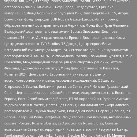
управления, Форум гражданского общества Россия, Беллона, Союз жителей
островов Тисима и Хабомаи, Съезд народных депутатов, Гринпис
Интернешнл, Фонд борьбы с коррупцией Инк, Завет церквей TCCN, Агора,
Всемирный фонд природы, BDR Novaja Gazeta-Europe, Алтай проект,
Образовательный дом прав человека Чернигов, Фонд Дом Прав Человека,
Белорусский дом прав человека имени Бориса Звозскова, Дом прав
человека Тбилиси, Дом прав человека Ереван, Дом прав человека Крым,
Центр дикого лосося, TVR Studios, ТВ Дождь, Центр европейских
исследований им Вилфрида Мартенса, Сетевое объединение журналистов
расследователей, АЛЛАТРА, За свободную Россию, Свободная Бурятия, Uralic,
UnKremlin, Международная федерация транспортных рабочих, ИстЧам
Финланд, Гудзоновский институт, Фонд Демократического Развития,
Комитет-2024, Центрально-Европейский университет, Центр
восточноевропейских и международных исследований, Общество
Сторожевой башни, Библии и трактатов Свидетелей Иеговы, Гражданский
Совет, Центр анализа европейской политики, Академическая сеть Восточная
Европа, Российский комитет действия, РЭНД корпорейшн, Русская Америка
за демократию в России, Настоящая Россия, Глобальная сеть журналистов-
расследователей, Служба поддержки, Свободная Россия Берлин, Свободная
Россия Северный Рейн-Вестфалия, Фонд глобальной помощи, Антивоенный
комитет России, Russie-Libertes, La Asocicion de Rusos Libres, Союз за
возвращение Северных территорий, Крымскотатарский Ресурсный Центр,
Глобальный союз IndustriALL, Russian Election Monitor, Article 19, Мнение