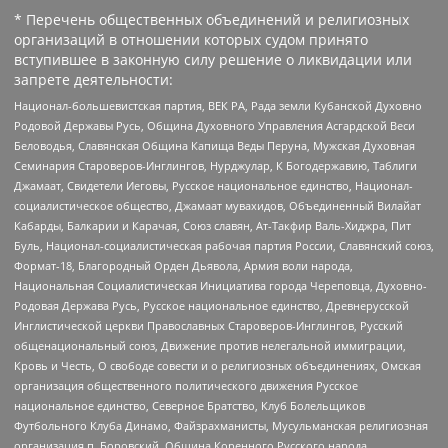
* Перечень общественных объединений и религиозных
организаций в отношении которых судом принято
вступившее в законную силу решение о ликвидации или
запрете деятельности:
Национал-большевистская партия, ВЕК РА, Рада земли Кубанской Духовно
Родовой Державы Русь, Община Духовного Управления Асгардской Веси
Беловодья, Славянская Община Капища Веды Перуна, Мужская Духовная
Семинария Староверов-Инглингов, Нурджулар, К Богодержавию, Таблиги
Джамаат, Свидетели Иеговы, Русское национальное единство, Национал-
социалистическое общество, Джамаат мувахидов, Объединенный Вилайат
Кабарды, Балкарии и Карачая, Союз славян, Ат-Такфир Валь-Хиджра, Пит
Буль, Национал-социалистическая рабочая партия России, Славянский союз,
Формат-18, Благородный Орден Дьявола, Армия воли народа,
Национальная Социалистическая Инициатива города Череповца, Духовно-
Родовая Держава Русь, Русское национальное единство, Древнерусской
Инглистической церкви Православных Староверов-Инглингов, Русский
общенациональный союз, Движение против нелегальной иммиграции,
Кровь и Честь, О свободе совести и о религиозных объединениях, Омская
организация общественного политического движения Русское
национальное единство, Северное Братство, Клуб Болельщиков
Футбольного Клуба Динамо, Файзрахманисты, Мусульманская религиозная
организация п. Боровский, Община Коренного Русского народа