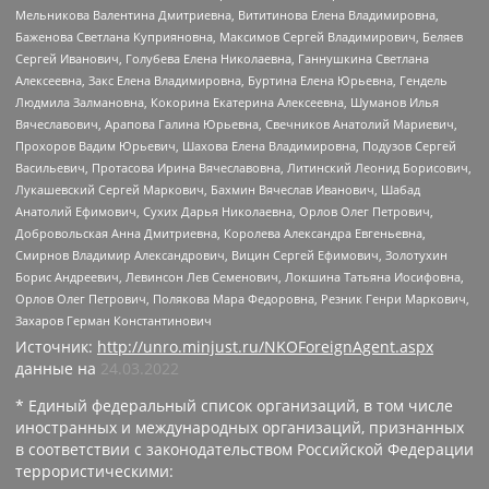
Мельникова Валентина Дмитриевна, Вититинова Елена Владимировна,
Баженова Светлана Куприяновна, Максимов Сергей Владимирович, Беляев
Сергей Иванович, Голубева Елена Николаевна, Ганнушкина Светлана
Алексеевна, Закс Елена Владимировна, Буртина Елена Юрьевна, Гендель
Людмила Залмановна, Кокорина Екатерина Алексеевна, Шуманов Илья
Вячеславович, Арапова Галина Юрьевна, Свечников Анатолий Мариевич,
Прохоров Вадим Юрьевич, Шахова Елена Владимировна, Подузов Сергей
Васильевич, Протасова Ирина Вячеславовна, Литинский Леонид Борисович,
Лукашевский Сергей Маркович, Бахмин Вячеслав Иванович, Шабад
Анатолий Ефимович, Сухих Дарья Николаевна, Орлов Олег Петрович,
Добровольская Анна Дмитриевна, Королева Александра Евгеньевна,
Смирнов Владимир Александрович, Вицин Сергей Ефимович, Золотухин
Борис Андреевич, Левинсон Лев Семенович, Локшина Татьяна Иосифовна,
Орлов Олег Петрович, Полякова Мара Федоровна, Резник Генри Маркович,
Захаров Герман Константинович
Источник:
http://unro.minjust.ru/NKOForeignAgent.aspx
данные на
24.03.2022
* Единый федеральный список организаций, в том числе
иностранных и международных организаций, признанных
в соответствии с законодательством Российской Федерации
террористическими: