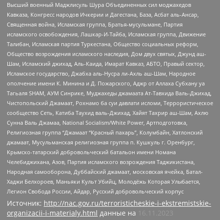
Высший военный Маджлисуль Шура Объединенных сил моджахедов
Кавказа, Конгресс народов Ичкерии и Дагестана, База, Асбат аль-Ансар,
Священная война, Исламская группа, Братья-мусульмане, Партия
исламского освобождения, Лашкар-И-Тайба, Исламская группа, Движение
Талибан, Исламская партия Туркестана, Общество социальных реформ,
Общество возрождения исламского наследия, Дом двух святых, Джунд аш-
Шам, Исламский джихад, Аль-Каида, Имарат Кавказ, АБТО, Правый сектор,
Исламское государство, Джабха аль-Нусра ли-Ахль аш-Шам, Народное
ополчение имени К. Минина и Д. Пожарского, Аджр от Аллаха Субхану уа
Тагьаля SHAM, АУМ Синрике, Муджахеды джамаата Ат-Тавхида Валь-Джихад,
Чистопольский Джамаат, Рохнамо ба суи давлати исломи, Террористическое
сообщество Сеть, Катиба Таухид валь-Джихад, Хайят Тахрир аш-Шам, Ахлю
Сунна Валь Джамаа, National Socialism/White Power, Артподготовка,
Религиозная группа “Джамаат “Красный пахарь”, Колумбайн, Хатлонский
джамаат, Мусульманская религиозная группа п. Кушкуль г. Оренбург,
Крымско-татарский добровольческий батальон имени Номана
Челебиджихана, Азов, Партия исламского возрождения Таджикистана,
Народная самооборона, Дуббайский джамаат, московская ячейка, Батал-
Хаджи Белхороев, Маньяки Культ Убийц, Молодёжь Которая Улыбается,
Легион Свобода России, Айдар, Русский добровольческий корпус
Источник:
http://nac.gov.ru/terroristicheskie-i-ekstremistskie-
organizacii-i-materialy.html
данные на
16.11.2023