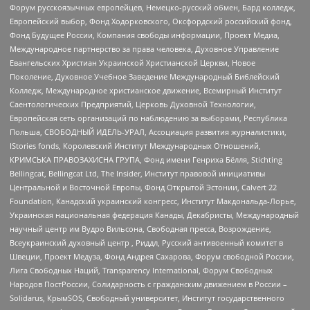
Форум русскоязычных европейцев, Немецко-русский обмен, Бард колледж,
Европейский выбор, Фонд Ходорковского, Оксфордский российский фонд,
Фонд Будущее России, Компания свободы информации, Проект Медиа,
Международное партнерство за права человека, Духовное Управление
Евангельских Христиан Украинской Христианской Церкви, Новое
Поколение, Духовное Учебное Заведение Международный Библейский
Колледж, Международное христианское движение, Всемирный Институт
Саентологических Предприятий, Церковь Духовной Технологии,
Европейская сеть организаций по наблюдению за выборами, Республика
Польша, СВОБОДНЫЙ ИДЕЛЬ-УРАЛ, Ассоциация развития журналистики,
IStories fonds, Королевский Институт Международных Отношений,
КРИМСЬКА ПРАВОЗАХИСНА ГРУПА, Фонд имени Генриха Бёлля, Stichting
Bellingcat, Bellingcat Ltd, The Insider, Институт правовой инициативы
Центральной и Восточной Европы, Фонд Открытой Эстонии, Calvert 22
Foundation, Канадский украинский конгресс, Институт Макдональда-Лорье,
Украинская национальная федерация Канады, Декабристы, Международный
научный центр им Вудро Вильсона, Свободная пресса, Возрождение,
Всеукраинский духовный центр , Риддл, Русский антивоенный комитет в
Швеции, Проект Медуза, Фонд Андрея Сахарова, Форум свободной России,
Лига Свободных Наций, Transparеncy International, Форум Свободных
Народов ПостРоссии, Солидарность с гражданским движением в России –
Solidarus, КрымSOS, Свободный университет, Институт государственного