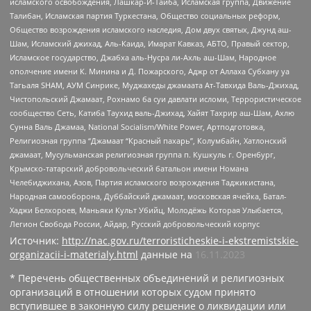
исламского освобождения, Лашкар-И-Тайба, Исламская группа, Движение
Талибан, Исламская партия Туркестана, Общество социальных реформ,
Общество возрождения исламского наследия, Дом двух святых, Джунд аш-
Шам, Исламский джихад, Аль-Каида, Имарат Кавказ, АБТО, Правый сектор,
Исламское государство, Джабха аль-Нусра ли-Ахль аш-Шам, Народное
ополчение имени К. Минина и Д. Пожарского, Аджр от Аллаха Субхану уа
Тагьаля SHAM, АУМ Синрике, Муджахеды джамаата Ат-Тавхида Валь-Джихад,
Чистопольский Джамаат, Рохнамо ба суи давлати исломи, Террористическое
сообщество Сеть, Катиба Таухид валь-Джихад, Хайят Тахрир аш-Шам, Ахлю
Сунна Валь Джамаа, National Socialism/White Power, Артподготовка,
Религиозная группа “Джамаат “Красный пахарь”, Колумбайн, Хатлонский
джамаат, Мусульманская религиозная группа п. Кушкуль г. Оренбург,
Крымско-татарский добровольческий батальон имени Номана
Челебиджихана, Азов, Партия исламского возрождения Таджикистана,
Народная самооборона, Дуббайский джамаат, московская ячейка, Батал-
Хаджи Белхороев, Маньяки Культ Убийц, Молодёжь Которая Улыбается,
Легион Свобода России, Айдар, Русский добровольческий корпус
Источник:
http://nac.gov.ru/terroristicheskie-i-ekstremistskie-
organizacii-i-materialy.html
данные на
16.11.2023
* Перечень общественных объединений и религиозных
организаций в отношении которых судом принято
вступившее в законную силу решение о ликвидации или