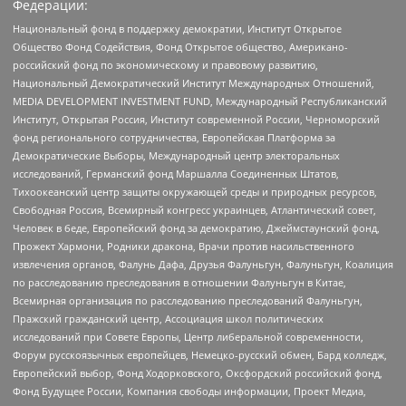
Федерации:
Национальный фонд в поддержку демократии, Институт Открытое
Общество Фонд Содействия, Фонд Открытое общество, Американо-
российский фонд по экономическому и правовому развитию,
Национальный Демократический Институт Международных Отношений,
MEDIA DEVELOPMENT INVESTMENT FUND, Международный Республиканский
Институт, Открытая Россия, Институт современной России, Черноморский
фонд регионального сотрудничества, Европейская Платформа за
Демократические Выборы, Международный центр электоральных
исследований, Германский фонд Маршалла Соединенных Штатов,
Тихоокеанский центр защиты окружающей среды и природных ресурсов,
Свободная Россия, Всемирный конгресс украинцев, Атлантический совет,
Человек в беде, Европейский фонд за демократию, Джеймстаунский фонд,
Прожект Хармони, Родники дракона, Врачи против насильственного
извлечения органов, Фалунь Дафа, Друзья Фалуньгун, Фалуньгун, Коалиция
по расследованию преследования в отношении Фалуньгун в Китае,
Всемирная организация по расследованию преследований Фалуньгун,
Пражский гражданский центр, Ассоциация школ политических
исследований при Совете Европы, Центр либеральной современности,
Форум русскоязычных европейцев, Немецко-русский обмен, Бард колледж,
Европейский выбор, Фонд Ходорковского, Оксфордский российский фонд,
Фонд Будущее России, Компания свободы информации, Проект Медиа,