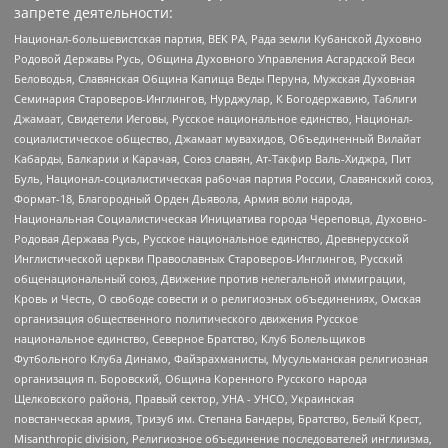
запрете деятельности:
Национал-большевистская партия, ВЕК РА, Рада земли Кубанской Духовно
Родовой Державы Русь, Община Духовного Управления Асгардской Веси
Беловодья, Славянская Община Капища Веды Перуна, Мужская Духовная
Семинария Староверов-Инглингов, Нурджулар, К Богодержавию, Таблиги
Джамаат, Свидетели Иеговы, Русское национальное единство, Национал-
социалистическое общество, Джамаат мувахидов, Объединенный Вилайат
Кабарды, Балкарии и Карачая, Союз славян, Ат-Такфир Валь-Хиджра, Пит
Буль, Национал-социалистическая рабочая партия России, Славянский союз,
Формат-18, Благородный Орден Дьявола, Армия воли народа,
Национальная Социалистическая Инициатива города Череповца, Духовно-
Родовая Держава Русь, Русское национальное единство, Древнерусской
Инглистической церкви Православных Староверов-Инглингов, Русский
общенациональный союз, Движение против нелегальной иммиграции,
Кровь и Честь, О свободе совести и о религиозных объединениях, Омская
организация общественного политического движения Русское
национальное единство, Северное Братство, Клуб Болельщиков
Футбольного Клуба Динамо, Файзрахманисты, Мусульманская религиозная
организация п. Боровский, Община Коренного Русского народа
Щелковского района, Правый сектор, УНА - УНСО, Украинская
повстанческая армия, Тризуб им. Степана Бандеры, Братство, Белый Крест,
Misanthropic division, Религиозное объединение последователей инглиизма,