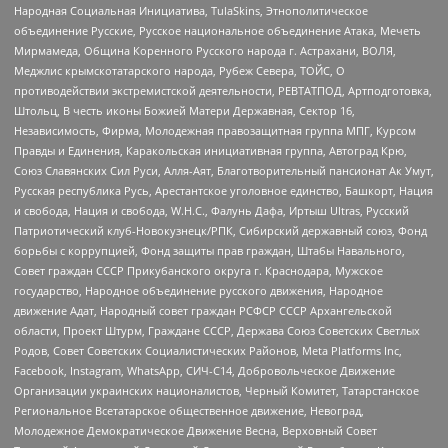
Народная Социальная Инициатива, TulaSkins, Этнополитическое
объединение Русские, Русское национальное объединение Атака, Мечеть
Мирмамеда, Община Коренного Русского народа г. Астрахани, ВОЛЯ,
Меджлис крымскотатарского народа, Рубеж Севера, ТОЙС, О
противодействии экстремистской деятельности, РЕВТАТПОД, Артподготовка,
Штольц, В честь иконы Божией Матери Державная, Сектор 16,
Независимость, Фирма, Молодежная правозащитная группа МПГ, Курсом
Правды и Единения, Каракольская инициативная группа, Автоград Крю,
Союз Славянских Сил Руси, Алля-Аят, Благотворительный пансионат Ак Умут,
Русская республика Русь, Арестантское уголовное единство, Башкорт, Нация
и свобода, Нация и свобода, W.H.С., Фалунь Дафа, Иртыш Ultras, Русский
Патриотический клуб-Новокузнецк/РПК, Сибирский державный союз, Фонд
борьбы с коррупцией, Фонд защиты прав граждан, Штабы Навального,
Совет граждан СССР Прикубанского округа г. Краснодара, Мужское
государство, Народное объединение русского движения, Народное
движение Адат, Народный совет граждан РСФСР СССР Архангельской
области, Проект Штурм, Граждане СССР, Держава Союз Советских Светлых
Родов, Совет Советских Социалистических Районов, Meta Platforms Inc,
Facebook, Instagram, WhatsApp, СИЧ-С14, Добровольческое Движение
Организации украинских националистов, Черный Комитет, Татарстанское
Региональное Всетатарское общественное движение, Невоград,
Молодежное Демократическое Движение Весна, Верховный Совет