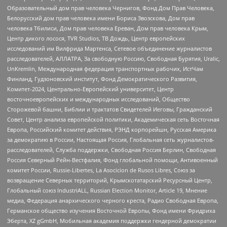
Образовательный дом прав человека Чернигов, Фонд Дом Прав Человека,
Белорусский дом прав человека имени Бориса Звозскова, Дом прав
человека Тбилиси, Дом прав человека Ереван, Дом прав человека Крым,
Центр дикого лосося, TVR Studios, ТВ Дождь, Центр европейских
исследований им Вилфрида Мартенса, Сетевое объединение журналистов
расследователей, АЛЛАТРА, За свободную Россию, Свободная Бурятия, Uralic,
UnKremlin, Международная федерация транспортных рабочих, ИстЧам
Финланд, Гудзоновский институт, Фонд Демократического Развития,
Комитет-2024, Центрально-Европейский университет, Центр
восточноевропейских и международных исследований, Общество
Сторожевой башни, Библии и трактатов Свидетелей Иеговы, Гражданский
Совет, Центр анализа европейской политики, Академическая сеть Восточная
Европа, Российский комитет действия, РЭНД корпорейшн, Русская Америка
за демократию в России, Настоящая Россия, Глобальная сеть журналистов-
расследователей, Служба поддержки, Свободная Россия Берлин, Свободная
Россия Северный Рейн-Вестфалия, Фонд глобальной помощи, Антивоенный
комитет России, Russie-Libertes, La Asocicion de Rusos Libres, Союз за
возвращение Северных территорий, Крымскотатарский Ресурсный Центр,
Глобальный союз IndustriALL, Russian Election Monitor, Article 19, Мнение
медиа, Федерация анархического черного креста, Радио Свободная Европа,
Германское общество изучения Восточной Европы, Фонд имени Фридриха
Эберта, XZ gGmbH, Мобильная академия поддержки гендерной демократии