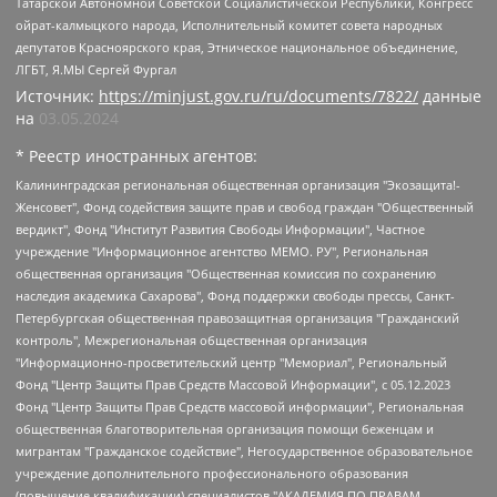
Татарской Автономной Советской Социалистической Республики, Конгресс
ойрат-калмыцкого народа, Исполнительный комитет совета народных
депутатов Красноярского края, Этническое национальное объединение,
ЛГБТ, Я.МЫ Сергей Фургал
Источник:
https://minjust.gov.ru/ru/documents/7822/
данные
на
03.05.2024
* Реестр иностранных агентов:
Калининградская региональная общественная организация "Экозащита!-Женсовет", Фонд содействия защите прав и свобод граждан "Общественный вердикт", Фонд "Институт Развития Свободы Информации", Частное учреждение "Информационное агентство МЕМО. РУ", Региональная общественная организация "Общественная комиссия по сохранению наследия академика Сахарова", Фонд поддержки свободы прессы, Санкт-Петербургская общественная правозащитная организация "Гражданский контроль", Межрегиональная общественная организация "Информационно-просветительский центр "Мемориал", Региональный Фонд "Центр Защиты Прав Средств Массовой Информации", с 05.12.2023 Фонд "Центр Защиты Прав Средств массовой информации", Региональная общественная благотворительная организация помощи беженцам и мигрантам "Гражданское содействие", Негосударственное образовательное учреждение дополнительного профессионального образования (повышение квалификации) специалистов "АКАДЕМИЯ ПО ПРАВАМ ЧЕЛОВЕКА", Свердловская региональная общественная организация "Сутяжник", Автономная некоммерческая организация "Центр независимых социологических исследований", Союз общественных объединений "Российский исследовательский центр по правам человека", Региональное общественное учреждение научно-информационный центр "МЕМОРИАЛ", Некоммерческая организация "Фонд защиты гласности", Автономная некоммерческая организация "Институт прав человека", Городская общественная организация "Екатеринбургское общество "МЕМОРИАЛ", Городская общественная организация "Рязанское историко-просветительское и правозащитное общество "Мемориал" (Рязанский Мемориал), Челябинский региональный орган общественной самодеятельности – женское общественное объединение "Женщины Евразии", Челябинский региональный орган общественной самодеятельности "Уральская правозащитная группа", Фонд содействия защите здоровья и социальной справедливости имени Андрея Рылькова, Автономная Некоммерческая Организация "Аналитический Центр Юрия Левады", Автономная некоммерческая организация социальной поддержки населения "Проект Апрель", Региональная общественная организация помощи женщинам и детям, находящимся в кризисной ситуации "Информационно-методический центр "Анна", Фонд содействия развитию массовых коммуникаций и правовому просвещению "Так-так-Так", Фонд содействия устойчивому развитию "Серебряная тайга", Свердловский региональный общественный фонд социальных проектов "Новое время", "Idel.Реалии", Кавказ.Реалии, Крым.Реалии, Телеканал Настоящее Время, Татаро-башкирская служба Радио Свобода (Azatliq Radiosi), Радио Свободная Европа/Радио Свобода (PCE/PC), "Сибирь.Реалии", "Фактограф", Благотворительный фонд помощи осужденным и их семьям, Автономная некоммерческая организация "Институт глобализации и социальных движений", Фонд "В защиту прав заключенных", Частное учреждение "Центр поддержки и содействия развитию средств массовой информации", Пензенский региональный общественный благотворительный фонд "Гражданский союз", "Север.Реалии", Некоммерческая организация Фонд "Правовая инициатива", Общество с ограниченной ответственностью "Радио Свободная Европа/Радио Свобода", Чешское информационное агентство "MEDIUM-ORIENT", Красноярская региональная общественная организация "Мы против СПИДа", Камалягин Денис Николаевич, Маркелов Сергей Евгеньевич, Пономарев Лев Александрович, Савицкая Людмила Алексеевна, Автономная некоммерческая организация "Центр по работе с проблемой насилия "НАСИЛИЮ.НЕТ", Межрегиональный профессиональный союз работников здравоохранения "Альянс врачей", Юридическое лицо, зарегистрированное в Латвийской Республике, SIA "Medusa Project" (регистрационный номер 40103797863, дата регистрации 10.06.2014), Некоммерческая организация "Фонд по борьбе с коррупцией", Автономная некоммерческая организация "Институт права и публичной политики", Баданин Роман Сергеевич, Гликин Максим Александрович, Железнова Мария Михайловна, Лукьянова Юлия Сергеевна, Маетная Елизавета Витальевна, Маняхин Петр Борисович, Чуракова Ольга Владимировна, Ярош Юлия Петровна, Юридическое лицо "The Insider SIA", зарегистрированное в Риге, Латвийская Республика (дата регистрации 26.06.2015), являющееся администратором доменного имени интернет-издания "The Insider SIA", https://theins.ru, Постернак Алексей Евгеньевич, Рубин Михаил Аркадьевич, Анин Роман Александрович, Юридическое лицо Istories fonds, зарегистрированное в Латвийской Республике (регистрационный номер 50008295751, дата регистрации 24.02.2020), Великовский Дмитрий Александрович, Долинина Ирина Николаевна, Мароховская Алеся Алексеевна, Шлейнов Роман Юрьевич, Шмагун Олеся Валентиновна, Общество с ограниченной ответственностью "Альтаир 2021", Общество с ограниченной ответственностью "Вега 2021", Общество с ограниченной ответственностью "Главный редактор 2021", Общество с ограниченной ответственностью "Ромашки монолит", Важенков Артем Валерьевич, Ивановская областная общественная организация "Центр гендерных исследований", Гурман Юрий Альбертович, Медиапроект "ОВД-Инфо", Егоров Владимир Владимирович, Жилинский Владимир Александрович, Общество с ограниченной ответственностью "ЗП", Иванова София Юрьевна, Карезина Инна Павловна, Кильтау Екатерина Викторовна, Петров Алексей Викторович, Пискунов Сергей Евгеньевич, Смирнов Сергей Сергеевич, Тихонов Михаил Сергеевич, Общество с ограниченной ответственностью "ЖУРНАЛИСТ-ИНОСТРАННЫЙ АГЕНТ", Арапова Галина Юрьевна, Вольтская Татьяна Анатольевна, Американская компания "Mason G.E.S. Anonymous Foundation" (США), являющаяся владельцем интернет-издания https://mnews.world/, Компания "Stichting Bellingcat", зарегистрированная в Нидерландах (дата регистрации 11.07.2018), Захаров Андрей Вячеславович, Клепиковская Екатерина Дмитриевна, Общество с ограниченной ответственностью "МЕМО", Перл Роман Александрович, Симонов Евгений Алексеевич, Соловьева Елена Анатольевна, Сотников Даниил Владимирович, Сурначева Елизавета Дмитриевна, Автономная некоммерческая организация по защите прав человека и информированию населения "Якутия – Наше Мнение", Общество с ограниченной ответственностью "Москоу диджитал медиа", с 26.01.2023 Общество с ограниченной ответственностью "Чайка Белые сады", Ветошкина Валерия Валерьевна, Заговора Максим Александрович, Межрегиональное общественное движение "Российская ЛГБТ - сеть", Оленичев Максим Владимирович, Павлов Иван Юрьевич, Скворцова Елена Сергеевна, Общество с ограниченной ответственностью "Как бы инагент", Кочетков Игорь Викторович, Общество с ограниченной ответственностью "Честные выборы", Еланчик Олег Александрович, Общество с ограниченной ответственностью "Нобелевский призыв", Гималова Регина Эмилевна, Григорьев Андрей Валерьевич, Григорьева Алина Александровна, Ассоциация по содействию защите прав призывников, альтернативнослужащих и военнослужащих "Правозащитная группа "Гражданин.Армия.Право", Хисамова Регина Фаритовна, Автономная некоммерческая организация по реализации социально-правовых программ "Лилит", Дальневосточное общественное движение "Маяк", Санкт-Петербургская ЛГБТ-инициативная группа "Выход", Инициативная группа ЛГБТ+ "Реверс", Алексеев Андрей Викторович, Бекбулатова Таисия Львовна, Беляев Иван Михайлович, Владыкина Елена Сергеевна, Гельман Марат Александрович, Никульшина Вероника Юрьевна, Толоконникова Надежда Андреевна, Шендерович Виктор Анатольевич, Общество с ограниченной ответственностью "Данное сообщение", Общество с ограниченной ответственностью Издательский дом "Новая глава", Айнбиндер Александра Александровна, Московский комьюнити-центр для ЛГБТ+инициатив, Благотворительный фонд развития филантропии, Deutsche Welle (Германия, Kurt-Schumacher-Strasse 3, 53113 Bonn), Борзунова Мария Михайловна, Воробьев Виктор Викторович, Голубева Анна Львовна, Константинова Алла Михайловна, Малкова Ирина Владимировна, Мурадов Мурад Абдулгалимович, Осетинская Елизавета Николаевна, Понасенков Евгений Николаевич, Ганапольский Матвей Юрьевич, Киселев Евгений Алексеевич, Борухович Ирина Григорьевна, Дремин Иван Тимофеевич, Дубровский Дмитрий Викторович, Красноярская региональная общественная организация поддержки и развития альтернативных образовательных технологий и межкультурных коммуникаций "ИНТЕРРА", Маяковская Екатерина Алексеевна, Фейгин Марк Захарович, Филимонов Андрей Викторович, Дзугкоева Регина Николаевна, Доброхотов Роман Александрович, Дудь Юрий Александрович, Елкин Сергей Владимирович, Кругликов Кирилл Игоревич, Сабунаева Мария Леонидовна, Семенов Алексей Владимирович, Шаинян Карен Багратович, Шульман Екатерина Михайловна, Асафьев Артур Валерьевич, Вахштайн Виктор Семенович, Венедиктов Алексей Алексеевич, Лушникова Екатерина Евгеньевна, Волков Леонид Михайлович, Невзоров Александр Глебович, Пархоменко Сергей Борисович, Сироткин Ярослав Николаевич, Кара-Мурза Владимир Владимирович, Баранова Наталья Владимировна, Гозман Леонид Яковлевич, Кагарлицкий Борис Юльевич, Климарев Михаил Валерьевич, Милов Владимир Станиславович, Автономная некоммерческая организация Краснодарский центр современного искусства "Типография", Моргенштерн Алишер Тагирович, Соболь Любовь Эдуардовна, Общество с ограниченной ответственностью "ЛИЗА НОРМ", Каспаров Гарри Кимович, Ходорковский Михаил Борисович, Общество с ограниченной ответственностью "Апрельские тезисы", Данилович Ирина Брониславовна, Кашин Олег Владимирович, Петров Николай Владимирович, Пивоваров Алексей Владимирович, Соколов Михаил Владимирович, Цветкова Юлия Владимировна, Чичваркин Евгений Александрович, Комитет против пыток/Команда против пыток, Общество с ограниченной ответственностью "Первый научный", Общество с ограниченной ответственностью "Вертолет и ко", Белоцерковская Вероника Борисовна, Кац Максим Евгеньевич, Лазарева Татьяна Юрьевна, Шаведдинов Руслан Табризович, Яшин Илья Валерьевич, Общество с ограниченной ответственностью "Иноагент ААВ", Алешковский Дмитрий Петрович, Альбац Евгения Марковна, Быков Дмитрий Львович, Галямина Юлия Евгеньевна, Лойко Сергей Леонидович, Мартынов Кирилл Константинович, Медведев Сергей Александрович, Крашенинников Федор Геннадиевич, Гордеева Катерина Вл