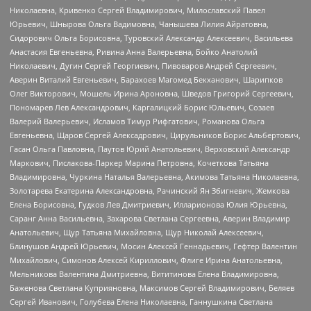
Николаевна, Кривенко Сергей Владимирович, Милославский Павел
Юрьевич, Шнырова Ольга Вадимовна, Чанышева Лилия Айратовна,
Сидорович Ольга Борисовна, Туровский Александр Алексеевич, Васильева
Анастасия Евгеньевна, Ривина Анна Валерьевна, Бойко Анатолий
Николаевич, Дугин Сергей Георгиевич, Пивоваров Андрей Сергеевич,
Аверин Виталий Евгеньевич, Барахоев Магомед Бекханович, Шарипков
Олег Викторович, Мошель Ирина Ароновна, Шведов Григорий Сергеевич,
Пономарев Лев Александрович, Каргалицкий Борис Юльевич, Созаев
Валерий Валерьевич, Исламов Тимур Рифгатович, Романова Ольга
Евгеньевна, Щаров Сергей Алексадрович, Цирульников Борис Альбертович,
Гасан Ольга Павловна, Паутов Юрий Анатольевич, Верховский Александр
Маркович, Пислакова-Паркер Марина Петровна, Кочеткова Татьяна
Владимировна, Чуркина Наталья Валерьевна, Акимова Татьяна Николаевна,
Золотарева Екатерина Александровна, Рачинский Ян Збигневич, Жемкова
Елена Борисовна, Гудков Лев Дмитриевич, Илларионова Юлия Юрьевна,
Саранг Анна Васильевна, Захарова Светлана Сергеевна, Аверин Владимир
Анатольевич, Щур Татьяна Михайловна, Щур Николай Алексеевич,
Блинушов Андрей Юрьевич, Мосин Алексей Геннадьевич, Гефтер Валентин
Михайлович, Симонов Алексей Кириллович, Флиге Ирина Анатольевна,
Мельникова Валентина Дмитриевна, Вититинова Елена Владимировна,
Баженова Светлана Куприяновна, Максимов Сергей Владимирович, Беляев
Сергей Иванович, Голубева Елена Николаевна, Ганнушкина Светлана