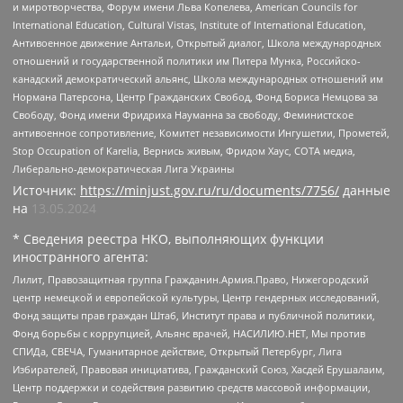
и миротворчества, Форум имени Льва Копелева, American Councils for
International Education, Cultural Vistas, Institute of International Education,
Антивоенное движение Антальи, Открытый диалог, Школа международных
отношений и государственной политики им Питера Мунка, Российско-
канадский демократический альянс, Школа международных отношений им
Нормана Патерсона, Центр Гражданских Свобод, Фонд Бориса Немцова за
Свободу, Фонд имени Фридриха Науманна за свободу, Феминистское
антивоенное сопротивление, Комитет независимости Ингушетии, Прометей,
Stop Occupation of Karelia, Вернись живым, Фридом Хаус, СОТА медиа,
Либерально-демократическая Лига Украины
Источник:
https://minjust.gov.ru/ru/documents/7756/
данные
на
13.05.2024
* Сведения реестра НКО, выполняющих функции
иностранного агента:
Лилит, Правозащитная группа Гражданин.Армия.Право, Нижегородский
центр немецкой и европейской культуры, Центр гендерных исследований,
Фонд защиты прав граждан Штаб, Институт права и публичной политики,
Фонд борьбы с коррупцией, Альянс врачей, НАСИЛИЮ.НЕТ, Мы против
СПИДа, СВЕЧА, Гуманитарное действие, Открытый Петербург, Лига
Избирателей, Правовая инициатива, Гражданский Союз, Хасдей Ерушалаим,
Центр поддержки и содействия развитию средств массовой информации,