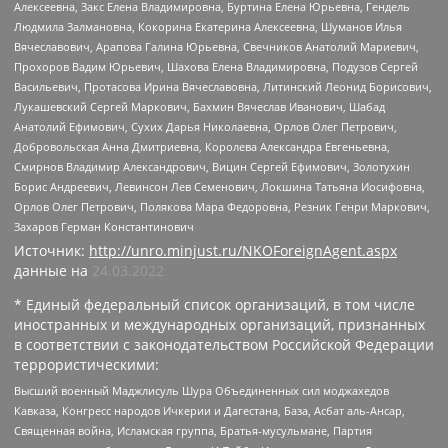
Алексеевна, Закс Елена Владимировна, Буртина Елена Юрьевна, Гендель
Людмила Залмановна, Кокорина Екатерина Алексеевна, Шуманов Илья
Вячеславович, Арапова Галина Юрьевна, Свечников Анатолий Мариевич,
Прохоров Вадим Юрьевич, Шахова Елена Владимировна, Подузов Сергей
Васильевич, Протасова Ирина Вячеславовна, Литинский Леонид Борисович,
Лукашевский Сергей Маркович, Бахмин Вячеслав Иванович, Шабад
Анатолий Ефимович, Сухих Дарья Николаевна, Орлов Олег Петрович,
Добровольская Анна Дмитриевна, Королева Александра Евгеньевна,
Смирнов Владимир Александрович, Вицин Сергей Ефимович, Золотухин
Борис Андреевич, Левинсон Лев Семенович, Локшина Татьяна Иосифовна,
Орлов Олег Петрович, Полякова Мара Федоровна, Резник Генри Маркович,
Захаров Герман Константинович
Источник:
http://unro.minjust.ru/NKOForeignAgent.aspx
данные на
24.03.2022
* Единый федеральный список организаций, в том числе
иностранных и международных организаций, признанных
в соответствии с законодательством Российской Федерации
террористическими:
Высший военный Маджлисуль Шура Объединенных сил моджахедов
Кавказа, Конгресс народов Ичкерии и Дагестана, База, Асбат аль-Ансар,
Священная война, Исламская группа, Братья-мусульмане, Партия