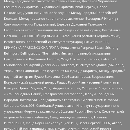
Международное партнерство за права человека, Духовное Управление
Евангельских Христиан Украинской Христианской Церкви, Новое
Поколение, Духовное Учебное Заведение Международный Библейский
Колледж, Международное христианское движение, Всемирный Институт
Саентологических Предприятий, Церковь Духовной Технологии,
Европейская сеть организаций по наблюдению за выборами, Республика
Польша, СВОБОДНЫЙ ИДЕЛЬ-УРАЛ, Ассоциация развития журналистики,
IStories fonds, Королевский Институт Международных Отношений,
КРИМСЬКА ПРАВОЗАХИСНА ГРУПА, Фонд имени Генриха Бёлля, Stichting
Bellingcat, Bellingcat Ltd, The Insider, Институт правовой инициативы
Центральной и Восточной Европы, Фонд Открытой Эстонии, Calvert 22
Foundation, Канадский украинский конгресс, Институт Макдональда-Лорье,
Украинская национальная федерация Канады, Декабристы, Международный
научный центр им Вудро Вильсона, Свободная пресса, Возрождение,
Всеукраинский духовный центр , Риддл, Русский антивоенный комитет в
Швеции, Проект Медуза, Фонд Андрея Сахарова, Форум свободной России,
Лига Свободных Наций, Transparеncy International, Форум Свободных
Народов ПостРоссии, Солидарность с гражданским движением в России –
Solidarus, КрымSOS, Свободный университет, Институт государственного
управления, Форум гражданского общества Россия, Беллона, Союз жителей
островов Тисима и Хабомаи, Съезд народных депутатов, Гринпис
Интернешнл, Фонд борьбы с коррупцией Инк, Завет церквей TCCN, Агора,
Всемирный фонд природы, BDR Novaja Gazeta-Europe, Алтай проект,