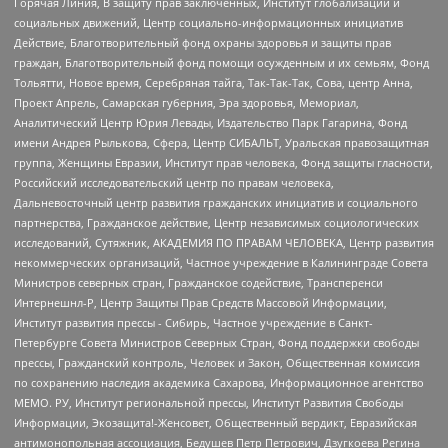
Горячая Линия, В защиту прав заключенных, Институт глобализации и
социальных движений, Центр социально-информационных инициатив
Действие, Благотворительный фонд охраны здоровья и защиты прав
граждан, Благотворительный фонд помощи осужденным и их семьям, Фонд
Тольятти, Новое время, Серебряная тайга, Так-Так-Так, Сова, центр Анна,
Проект Апрель, Самарская губерния, Эра здоровья, Мемориал,
Аналитический Центр Юрия Левады, Издательство Парк Гагарина, Фонд
имени Андрея Рылькова, Сфера, Центр СИБАЛЬТ, Уральская правозащитная
группа, Женщины Евразии, Институт прав человека, Фонд защиты гласности,
Российский исследовательский центр по правам человека,
Дальневосточный центр развития гражданских инициатив и социального
партнерства, Гражданское действие, Центр независимых социологических
исследований, Сутяжник, АКАДЕМИЯ ПО ПРАВАМ ЧЕЛОВЕКА, Центр развития
некоммерческих организаций, Частное учреждение в Калининграде Совета
Министров северных стран, Гражданское содействие, Трансперенси
Интернешнл-Р, Центр Защиты Прав Средств Массовой Информации,
Институт развития прессы - Сибирь, Частное учреждение в Санкт-
Петербурге Совета Министров Северных Стран, Фонд поддержки свободы
прессы, Гражданский контроль, Человек и Закон, Общественная комиссия
по сохранению наследия академика Сахарова, Информационное агентство
МЕМО. РУ, Институт региональной прессы, Институт Развития Свободы
Информации, Экозащита!-Женсовет, Общественный вердикт, Евразийская
антимонопольная ассоциация, Бедушев Петр Петрович, Дзугкоева Регина