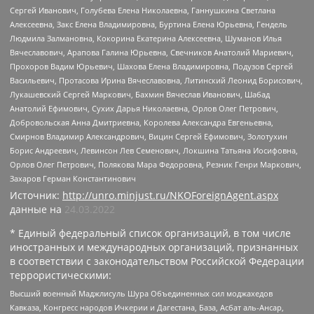
Сергей Иванович, Голубева Елена Николаевна, Ганнушкина Светлана
Алексеевна, Закс Елена Владимировна, Буртина Елена Юрьевна, Гендель
Людмила Залмановна, Кокорина Екатерина Алексеевна, Шуманов Илья
Вячеславович, Арапова Галина Юрьевна, Свечников Анатолий Мариевич,
Прохоров Вадим Юрьевич, Шахова Елена Владимировна, Подузов Сергей
Васильевич, Протасова Ирина Вячеславовна, Литинский Леонид Борисович,
Лукашевский Сергей Маркович, Бахмин Вячеслав Иванович, Шабад
Анатолий Ефимович, Сухих Дарья Николаевна, Орлов Олег Петрович,
Добровольская Анна Дмитриевна, Королева Александра Евгеньевна,
Смирнов Владимир Александрович, Вицин Сергей Ефимович, Золотухин
Борис Андреевич, Левинсон Лев Семенович, Локшина Татьяна Иосифовна,
Орлов Олег Петрович, Полякова Мара Федоровна, Резник Генри Маркович,
Захаров Герман Константинович
Источник:
http://unro.minjust.ru/NKOForeignAgent.aspx
данные на
24.03.2022
* Единый федеральный список организаций, в том числе
иностранных и международных организаций, признанных
в соответствии с законодательством Российской Федерации
террористическими:
Высший военный Маджлисуль Шура Объединенных сил моджахедов
Кавказа, Конгресс народов Ичкерии и Дагестана, База, Асбат аль-Ансар,