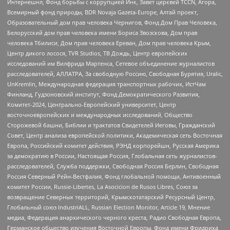
Интернешнл, Фонд борьбы с коррупцией Инк, Завет церквей TCCN, Агора,
Всемирный фонд природы, BDR Novaja Gazeta-Europe, Алтай проект,
Образовательный дом прав человека Чернигов, Фонд Дом Прав Человека,
Белорусский дом прав человека имени Бориса Звозскова, Дом прав
человека Тбилиси, Дом прав человека Ереван, Дом прав человека Крым,
Центр дикого лосося, TVR Studios, ТВ Дождь, Центр европейских
исследований им Вилфрида Мартенса, Сетевое объединение журналистов
расследователей, АЛЛАТРА, За свободную Россию, Свободная Бурятия, Uralic,
UnKremlin, Международная федерация транспортных рабочих, ИстЧам
Финланд, Гудзоновский институт, Фонд Демократического Развития,
Комитет-2024, Центрально-Европейский университет, Центр
восточноевропейских и международных исследований, Общество
Сторожевой башни, Библии и трактатов Свидетелей Иеговы, Гражданский
Совет, Центр анализа европейской политики, Академическая сеть Восточная
Европа, Российский комитет действия, РЭНД корпорейшн, Русская Америка
за демократию в России, Настоящая Россия, Глобальная сеть журналистов-
расследователей, Служба поддержки, Свободная Россия Берлин, Свободная
Россия Северный Рейн-Вестфалия, Фонд глобальной помощи, Антивоенный
комитет России, Russie-Libertes, La Asocicion de Rusos Libres, Союз за
возвращение Северных территорий, Крымскотатарский Ресурсный Центр,
Глобальный союз IndustriALL, Russian Election Monitor, Article 19, Мнение
медиа, Федерация анархического черного креста, Радио Свободная Европа,
Германское общество изучения Восточной Европы, Фонд имени Фридриха