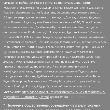
Священная война, Исламская группа, Братья-мусульмане, Партия
исламского освобождения, Лашкар-И-Тайба, Исламская группа, Движение
Талибан, Исламская партия Туркестана, Общество социальных реформ,
Общество возрождения исламского наследия, Дом двух святых, Джунд аш-
Шам, Исламский джихад, Аль-Каида, Имарат Кавказ, АБТО, Правый сектор,
Исламское государство, Джабха аль-Нусра ли-Ахль аш-Шам, Народное
ополчение имени К. Минина и Д. Пожарского, Аджр от Аллаха Субхану уа
Тагьаля SHAM, АУМ Синрике, Муджахеды джамаата Ат-Тавхида Валь-Джихад,
Чистопольский Джамаат, Рохнамо ба суи давлати исломи, Террористическое
сообщество Сеть, Катиба Таухид валь-Джихад, Хайят Тахрир аш-Шам, Ахлю
Сунна Валь Джамаа, National Socialism/White Power, Артподготовка,
Религиозная группа “Джамаат “Красный пахарь”, Колумбайн, Хатлонский
джамаат, Мусульманская религиозная группа п. Кушкуль г. Оренбург,
Крымско-татарский добровольческий батальон имени Номана
Челебиджихана, Азов, Партия исламского возрождения Таджикистана,
Народная самооборона, Дуббайский джамаат, московская ячейка, Батал-
Хаджи Белхороев, Маньяки Культ Убийц, Молодёжь Которая Улыбается,
Легион Свобода России, Айдар, Русский добровольческий корпус
Источник:
http://nac.gov.ru/terroristicheskie-i-ekstremistskie-
organizacii-i-materialy.html
данные на
16.11.2023
* Перечень общественных объединений и религиозных