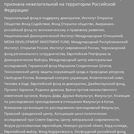
признана нежелательной на территории Российской
Федерации:
Национальный фонд в поддержку демократии, Институт Открытое
Общество Фонд Содействия, Фонд Открытое общество, Американо-
российский фонд по экономическому и правовому развитию,
Национальный Демократический Институт Международных Отношений,
MEDIA DEVELOPMENT INVESTMENT FUND, Международный Республиканский
Институт, Открытая Россия, Институт современной России, Черноморский
фонд регионального сотрудничества, Европейская Платформа за
Демократические Выборы, Международный центр электоральных
исследований, Германский фонд Маршалла Соединенных Штатов,
Тихоокеанский центр защиты окружающей среды и природных ресурсов,
Свободная Россия, Всемирный конгресс украинцев, Атлантический совет,
Человек в беде, Европейский фонд за демократию, Джеймстаунский фонд,
Прожект Хармони, Родники дракона, Врачи против насильственного
извлечения органов, Фалунь Дафа, Друзья Фалуньгун, Фалуньгун, Коалиция
по расследованию преследования в отношении Фалуньгун в Китае,
Всемирная организация по расследованию преследований Фалуньгун,
Пражский гражданский центр, Ассоциация школ политических
исследований при Совете Европы, Центр либеральной современности,
Форум русскоязычных европейцев, Немецко-русский обмен, Бард колледж,
Европейский выбор, Фонд Ходорковского, Оксфордский российский фонд,