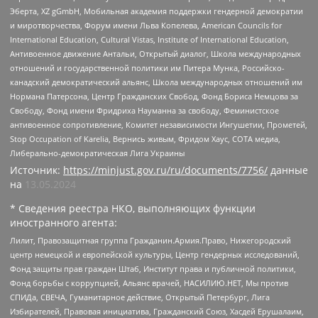
Эберта, XZ gGmbH, Мобильная академия поддержки гендерной демократии
и миротворчества, Форум имени Льва Копелева, American Councils for
International Education, Cultural Vistas, Institute of International Education,
Антивоенное движение Антальи, Открытый диалог, Школа международных
отношений и государственной политики им Питера Мунка, Российско-
канадский демократический альянс, Школа международных отношений им
Нормана Патерсона, Центр Гражданских Свобод, Фонд Бориса Немцова за
Свободу, Фонд имени Фридриха Науманна за свободу, Феминистское
антивоенное сопротивление, Комитет независимости Ингушетии, Прометей,
Stop Occupation of Karelia, Вернись живым, Фридом Хаус, СОТА медиа,
Либерально-демократическая Лига Украины
Источник:
https://minjust.gov.ru/ru/documents/7756/
данные
на
13.05.2024
* Сведения реестра НКО, выполняющих функции
иностранного агента:
Лилит, Правозащитная группа Гражданин.Армия.Право, Нижегородский
центр немецкой и европейской культуры, Центр гендерных исследований,
Фонд защиты прав граждан Штаб, Институт права и публичной политики,
Фонд борьбы с коррупцией, Альянс врачей, НАСИЛИЮ.НЕТ, Мы против
СПИДа, СВЕЧА, Гуманитарное действие, Открытый Петербург, Лига
Избирателей, Правовая инициатива, Гражданский Союз, Хасдей Ерушалаим,