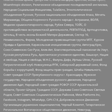
Misanthropic division, Религиозное объединение последователей инглиизма,
Народная Социальная Инициатива, TulaSkins, Этнополитическое
объединение Русские, Русское национальное объединение Атака, Мечеть
Мирмамеда, Община Коренного Русского народа г. Астрахани, ВОЛЯ,
Меджлис крымскотатарского народа, Рубеж Севера, ТОЙС, О
противодействии экстремистской деятельности, РЕВТАТПОД, Артподготовка,
Штольц, В честь иконы Божией Матери Державная, Сектор 16,
Независимость, Фирма, Молодежная правозащитная группа МПГ, Курсом
Правды и Единения, Каракольская инициативная группа, Автоград Крю,
Союз Славянских Сил Руси, Алля-Аят, Благотворительный пансионат Ак Умут,
Русская республика Русь, Арестантское уголовное единство, Башкорт, Нация
и свобода, Нация и свобода, W.H.С., Фалунь Дафа, Иртыш Ultras, Русский
Патриотический клуб-Новокузнецк/РПК, Сибирский державный союз, Фонд
борьбы с коррупцией, Фонд защиты прав граждан, Штабы Навального,
Совет граждан СССР Прикубанского округа г. Краснодара, Мужское
государство, Народное объединение русского движения, Народное
движение Адат, Народный совет граждан РСФСР СССР Архангельской
области, Проект Штурм, Граждане СССР, Держава Союз Советских Светлых
Родов, Совет Советских Социалистических Районов, Meta Platforms Inc,
Facebook, Instagram, WhatsApp, СИЧ-С14, Добровольческое Движение
Организации украинских националистов, Черный Комитет, Татарстанское
Региональное Всетатарское общественное движение, Невоград,