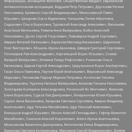
Информации, Экозащита!-Женсовет, Общественный вердикт, Евразийская
антимонопольная ассоциация, Бедушев Петр Петрович, Дзугкоева Регина
Николаевна, Кривенко Сергей Владимирович, Милославский Павел
Юрьевич, Шнырова Ольга Вадимовна, Чанышева Лилия Айратовна,
Сидорович Ольга Борисовна, Туровский Александр Алексеевич, Васильева
Анастасия Евгеньевна, Ривина Анна Валерьевна, Бойко Анатолий
Николаевич, Дугин Сергей Георгиевич, Пивоваров Андрей Сергеевич,
Аверин Виталий Евгеньевич, Барахоев Магомед Бекханович, Шарипков
Олег Викторович, Мошель Ирина Ароновна, Шведов Григорий Сергеевич,
Пономарев Лев Александрович, Каргалицкий Борис Юльевич, Созаев
Валерий Валерьевич, Исламов Тимур Рифгатович, Романова Ольга
Евгеньевна, Щаров Сергей Алексадрович, Цирульников Борис Альбертович,
Гасан Ольга Павловна, Паутов Юрий Анатольевич, Верховский Александр
Маркович, Пислакова-Паркер Марина Петровна, Кочеткова Татьяна
Владимировна, Чуркина Наталья Валерьевна, Акимова Татьяна Николаевна,
Золотарева Екатерина Александровна, Рачинский Ян Збигневич, Жемкова
Елена Борисовна, Гудков Лев Дмитриевич, Илларионова Юлия Юрьевна,
Саранг Анна Васильевна, Захарова Светлана Сергеевна, Аверин Владимир
Анатольевич, Щур Татьяна Михайловна, Щур Николай Алексеевич,
Блинушов Андрей Юрьевич, Мосин Алексей Геннадьевич, Гефтер Валентин
Михайлович, Симонов Алексей Кириллович, Флиге Ирина Анатольевна,
Мельникова Валентина Дмитриевна, Вититинова Елена Владимировна,
Баженова Светлана Куприяновна, Максимов Сергей Владимирович, Беляев