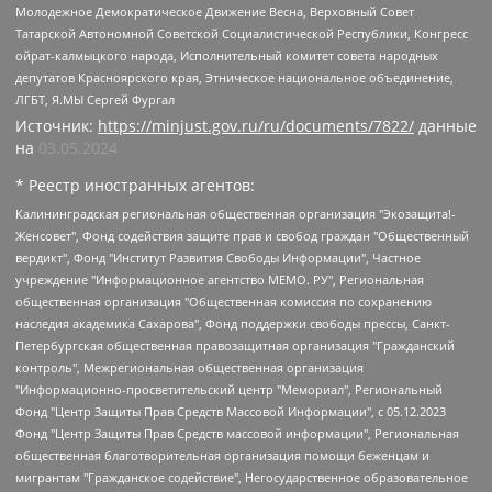
Молодежное Демократическое Движение Весна, Верховный Совет
Татарской Автономной Советской Социалистической Республики, Конгресс
ойрат-калмыцкого народа, Исполнительный комитет совета народных
депутатов Красноярского края, Этническое национальное объединение,
ЛГБТ, Я.МЫ Сергей Фургал
Источник:
https://minjust.gov.ru/ru/documents/7822/
данные
на
03.05.2024
* Реестр иностранных агентов:
Калининградская региональная общественная организация "Экозащита!-Женсовет", Фонд содействия защите прав и свобод граждан "Общественный вердикт", Фонд "Институт Развития Свободы Информации", Частное учреждение "Информационное агентство МЕМО. РУ", Региональная общественная организация "Общественная комиссия по сохранению наследия академика Сахарова", Фонд поддержки свободы прессы, Санкт-Петербургская общественная правозащитная организация "Гражданский контроль", Межрегиональная общественная организация "Информационно-просветительский центр "Мемориал", Региональный Фонд "Центр Защиты Прав Средств Массовой Информации", с 05.12.2023 Фонд "Центр Защиты Прав Средств массовой информации", Региональная общественная благотворительная организация помощи беженцам и мигрантам "Гражданское содействие", Негосударственное образовательное учреждение дополнительного профессионального образования (повышение квалификации) специалистов "АКАДЕМИЯ ПО ПРАВАМ ЧЕЛОВЕКА", Свердловская региональная общественная организация "Сутяжник", Автономная некоммерческая организация "Центр независимых социологических исследований", Союз общественных объединений "Российский исследовательский центр по правам человека", Региональное общественное учреждение научно-информационный центр "МЕМОРИАЛ", Некоммерческая организация "Фонд защиты гласности", Автономная некоммерческая организация "Институт прав человека", Городская общественная организация "Екатеринбургское общество "МЕМОРИАЛ", Городская общественная организация "Рязанское историко-просветительское и правозащитное общество "Мемориал" (Рязанский Мемориал), Челябинский региональный орган общественной самодеятельности – женское общественное объединение "Женщины Евразии", Челябинский региональный орган общественной самодеятельности "Уральская правозащитная группа", Фонд содействия защите здоровья и социальной справедливости имени Андрея Рылькова, Автономная Некоммерческая Организация "Аналитический Центр Юрия Левады", Автономная некоммерческая организация социальной поддержки населения "Проект Апрель", Региональная общественная организация помощи женщинам и детям, находящимся в кризисной ситуации "Информационно-методический центр "Анна", Фонд содействия развитию массовых коммуникаций и правовому просвещению "Так-так-Так", Фонд содействия устойчивому развитию "Серебряная тайга", Свердловский региональный общественный фонд социальных проектов "Новое время", "Idel.Реалии", Кавказ.Реалии, Крым.Реалии, Телеканал Настоящее Время, Татаро-башкирская служба Радио Свобода (Azatliq Radiosi), Радио Свободная Европа/Радио Свобода (PCE/PC), "Сибирь.Реалии", "Фактограф", Благотворительный фонд помощи осужденным и их семьям, Автономная некоммерческая организация "Институт глобализации и социальных движений", Фонд "В защиту прав заключенных", Частное учреждение "Центр поддержки и содействия развитию средств массовой информации", Пензенский региональный общественный благотворительный фонд "Гражданский союз", "Север.Реалии", Некоммерческая организация Фонд "Правовая инициатива", Общество с ограниченной ответственностью "Радио Свободная Европа/Радио Свобода", Чешское информационное агентство "MEDIUM-ORIENT", Красноярская региональная общественная организация "Мы против СПИДа", Камалягин Денис Николаевич, Маркелов Сергей Евгеньевич, Пономарев Лев Александрович, Савицкая Людмила Алексеевна, Автономная некоммерческая организация "Центр по работе с проблемой насилия "НАСИЛИЮ.НЕТ", Межрегиональный профессиональный союз работников здравоохранения "Альянс врачей", Юридическое лицо, зарегистрированное в Латвийской Республике, SIA "Medusa Project" (регистрационный номер 40103797863, дата регистрации 10.06.2014), Некоммерческая организация "Фонд по борьбе с коррупцией", Автономная некоммерческая организация "Институт права и публичной политики", Баданин Роман Сергеевич, Гликин Максим Александрович, Железнова Мария Михайловна, Лукьянова Юлия Сергеевна, Маетная Елизавета Витальевна, Маняхин Петр Борисович, Чуракова Ольга Владимировна, Ярош Юлия Петровна, Юридическое лицо "The Insider SIA", зарегистрированное в Риге, Латвийская Республика (дата регистрации 26.06.2015), являющееся администратором доменного имени интернет-издания "The Insider SIA", https://theins.ru, Постернак Алексей Евгеньевич, Рубин Михаил Аркадьевич, Анин Роман Александрович, Юридическое лицо Istories fonds, зарегистрированное в Латвийской Республике (регистрационный номер 50008295751, дата регистрации 24.02.2020), Великовский Дмитрий Александрович, Долинина Ирина Николаевна, Мароховская Алеся Алексеевна, Шлейнов Роман Юрьевич, Шмагун Олеся Валентиновна, Общество с ограниченной ответственностью "Альтаир 2021", Общество с ограниченной ответственностью "Вега 2021", Общество с ограниченной ответственностью "Главный редактор 2021", Общество с ограниченной ответственностью "Ромашки монолит", Важенков Артем Валерьевич, Ивановская областная общественная организация "Центр гендерных исследований", Гурман Юрий Альбертович, Медиапроект "ОВД-Инфо", Егоров Владимир Владимирович, Жилинский Владимир Александрович, Общество с ограниченной ответственностью "ЗП", Иванова София Юрьевна, Карезина Инна Павловна, Кильтау Екатерина Викторовна, Петров Алексей Викторович, Пискунов Сергей Евгеньевич, Смирнов Сергей Сергеевич, Тихонов Михаил Сергеевич, Общество с ограниченной ответственностью "ЖУРНАЛИСТ-ИНОСТРАННЫЙ АГЕНТ", Арапова Галина Юрьевна, Вольтская Татьяна Анатольевна, Американская компания "Mason G.E.S. Anonymous Foundation" (США), являющаяся владельцем интернет-издания https://mnews.world/, Компания "Stichting Bellingcat", зарегистрированная в Нидерландах (дата регистрации 11.07.2018), Захаров Андрей Вячеславович, Клепиковская Екатерина Дмитриевна, Общество с ограниченной ответственностью "МЕМО", Перл Роман Александрович, Симонов Евгений Алексеевич, Соловьева Елена Анатольевна, Сотников Даниил Владимирович, Сурначева Елизавета Дмитриевна, Автономная некоммерческая организация по защите прав человека и информированию населения "Якутия – Наше Мнение", Общество с ограниченной ответственностью "Москоу диджитал медиа", с 26.01.2023 Общество с ограниченной ответственностью "Чайка Белые сады", Ветошкина Валерия Валерьевна, Заговора Максим Александрович, Межрегиональное общественное движение "Российская ЛГБТ - сеть", Оленичев Максим Владимирович, Павлов Иван Юрьевич, Скворцова Елена Сергеевна, Общество с ограниченной ответственностью "Как бы инагент", Кочетков Игорь Викторович, Общество с ограниченной ответственностью "Честные выборы", Еланчик Олег Александрович, Общество с ограниченной ответственностью "Нобелевский призыв", Гималова Регина Эмилевна, Григорьев Андрей Валерьевич, Григорьева Алина Александровна, Ассоциация по содействию защите прав призывников, альтернативнослужащих и военнослужащих "Правозащитная группа "Гражданин.Армия.Право", Хисамова Регина Фаритовна, Автономная некоммерческая организация по реализации социально-правовых программ "Лилит", Дальневосточное общественное движение "Маяк", Санкт-Петербургская ЛГБТ-инициативная группа "Выход", Инициативная группа ЛГБТ+ "Реверс", Алексеев Андрей Викторович, Бекбулатова Таисия Львовна, Беляев Иван Михайлович, Владыкина Елена Сергеевна, Гельман Марат Александрович, Никульшина Вероника Юрьевна, Толоконникова Надежда Андреевна, Шендерович Виктор Анатольевич, Общество с ограниченной ответственностью "Данное сообщение", Общество с ограниченной ответственностью Издательский дом "Новая глава", Айнбиндер Александра Александровна, Московский комьюнити-центр для ЛГБТ+инициатив, Благотворительный фонд развития филантропии, Deutsche Welle (Германия, Kurt-Schumacher-Strasse 3, 53113 Bonn), Борзунова Мария Михайловна, Воробьев Виктор Викторович, Голубева Анна Львовна, Константинова Алла Михайловна, Малкова Ирина Владимировна, Мурадов Мурад Абдулгалимович, Осетинская Елизавета Николаевна, Понасенков Евгений Николаевич, Ганапольский Матвей Юрьевич, Киселев Евгений Алексеевич, Борухович Ирина Григорьевна, Дремин Иван Тимофеевич, Дубровский Дмитрий Викторович, Красноярская региональная общественная организация поддержки и развития альтернативных образовательных технологий и межкультурных коммуникаций "ИНТЕРРА", Маяковская Екатерина Алексеевна, Фейгин Марк Захарович, Филимонов Андрей Викторович, Дзугкоева Регина Николаевна, Доброхотов Роман Александрович, Дудь Юрий Александрович, Елкин Сергей Владимирович, Кругликов Кирилл Игоревич, Сабунаева Мария Леонидовна, Семенов Алексей Владимирович, Шаинян Карен Багратович, Шульман Екатерина Михайловна, Асафьев Артур Валерьевич, Вахштайн Виктор Семенович, Венедиктов Алексей Алексеевич, Лушникова Екатерина Евгеньевна, Волков Леонид Михайлович, Невзоров Александр Глебович, Пархоменко Сергей Борисович, Сироткин Ярослав Николаевич, Кара-Мурза Владимир Владимирович, Баранова Наталья Владимировна, Гозман Леонид Яковлевич, Кагарлицкий Борис Юльевич, Климарев Михаил Валерьевич, Милов Владимир Станиславович, Автономная некоммерческая организация Краснодарский центр современного искусства "Типография", Моргенштерн Алишер Тагирович, Соболь Любовь Эдуардовна, Общество с ограниченной ответственностью "ЛИЗА НОРМ", Каспаров Гарри Кимович, Ходорковский Михаил Борисович, Общество с ограниченной ответственностью "Апрельские тезисы", Данилович Ирина Брониславовна, Кашин Олег Владимирович, Петров Николай Владимирович, Пивоваров Алексей Владимирович, Соколов Михаил Владимирович, Цветкова Юлия Владимировна, Чичваркин Евгений Александрович, Комитет против пыток/Команда против пыток, Общество с ограниченной ответственностью "Первый научный", Общество с ограниченной ответственностью "Вертолет и ко", Белоцерковская Вероника Борисовна, Кац Максим Евгеньевич, Лазарева Татьяна Юрьевна, Шаведдинов Руслан Табризович, Яшин Илья Валерьевич, Общество с ограниченной ответственностью "Иноагент ААВ", Алешковский Дмитрий Петрович, Альбац Евгения Марковна, Быков Дмитрий Львович, Галямина Юлия Евгеньевна, Лойко Сергей Леонидович, Мартынов Кирилл Константинович, Медведев Сергей Александрович, Крашенинников Федор Геннадиевич, Гордеева Катерина Вл