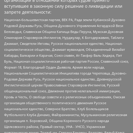
организаций в отношении которых судом принято
вступившее в законную силу решение о ликвидации или
запрете деятельности:
Национал-большевистская партия, ВЕК РА, Рада земли Кубанской Духовно
Родовой Державы Русь, Община Духовного Управления Асгардской Веси
Беловодья, Славянская Община Капища Веды Перуна, Мужская Духовная
Семинария Староверов-Инглингов, Нурджулар, К Богодержавию, Таблиги
Джамаат, Свидетели Иеговы, Русское национальное единство, Национал-
социалистическое общество, Джамаат мувахидов, Объединенный Вилайат
Кабарды, Балкарии и Карачая, Союз славян, Ат-Такфир Валь-Хиджра, Пит
Буль, Национал-социалистическая рабочая партия России, Славянский союз,
Формат-18, Благородный Орден Дьявола, Армия воли народа,
Национальная Социалистическая Инициатива города Череповца, Духовно-
Родовая Держава Русь, Русское национальное единство, Древнерусской
Инглистической церкви Православных Староверов-Инглингов, Русский
общенациональный союз, Движение против нелегальной иммиграции,
Кровь и Честь, О свободе совести и о религиозных объединениях, Омская
организация общественного политического движения Русское
национальное единство, Северное Братство, Клуб Болельщиков
Футбольного Клуба Динамо, Файзрахманисты, Мусульманская религиозная
организация п. Боровский, Община Коренного Русского народа
Щелковского района, Правый сектор, УНА - УНСО, Украинская
повстанческая армия, Тризуб им. Степана Бандеры, Братство, Белый Крест,