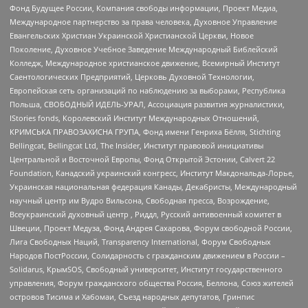
Фонд Будущее России, Компания свободы информации, Проект Медиа,
Международное партнерство за права человека, Духовное Управление
Евангельских Христиан Украинской Христианской Церкви, Новое
Поколение, Духовное Учебное Заведение Международный Библейский
Колледж, Международное христианское движение, Всемирный Институт
Саентологических Предприятий, Церковь Духовной Технологии,
Европейская сеть организаций по наблюдению за выборами, Республика
Польша, СВОБОДНЫЙ ИДЕЛЬ-УРАЛ, Ассоциация развития журналистики,
IStories fonds, Королевский Институт Международных Отношений,
КРИМСЬКА ПРАВОЗАХИСНА ГРУПА, Фонд имени Генриха Бёлля, Stichting
Bellingcat, Bellingcat Ltd, The Insider, Институт правовой инициативы
Центральной и Восточной Европы, Фонд Открытой Эстонии, Calvert 22
Foundation, Канадский украинский конгресс, Институт Макдональда-Лорье,
Украинская национальная федерация Канады, Декабристы, Международный
научный центр им Вудро Вильсона, Свободная пресса, Возрождение,
Всеукраинский духовный центр , Риддл, Русский антивоенный комитет в
Швеции, Проект Медуза, Фонд Андрея Сахарова, Форум свободной России,
Лига Свободных Наций, Transparеncy International, Форум Свободных
Народов ПостРоссии, Солидарность с гражданским движением в России –
Solidarus, КрымSOS, Свободный университет, Институт государственного
управления, Форум гражданского общества Россия, Беллона, Союз жителей
островов Тисима и Хабомаи, Съезд народных депутатов, Гринпис