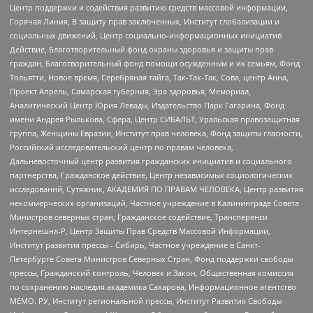
Центр поддержки и содействия развитию средств массовой информации,
Горячая Линия, В защиту прав заключенных, Институт глобализации и
социальных движений, Центр социально-информационных инициатив
Действие, Благотворительный фонд охраны здоровья и защиты прав
граждан, Благотворительный фонд помощи осужденным и их семьям, Фонд
Тольятти, Новое время, Серебряная тайга, Так-Так-Так, Сова, центр Анна,
Проект Апрель, Самарская губерния, Эра здоровья, Мемориал,
Аналитический Центр Юрия Левады, Издательство Парк Гагарина, Фонд
имени Андрея Рылькова, Сфера, Центр СИБАЛЬТ, Уральская правозащитная
группа, Женщины Евразии, Институт прав человека, Фонд защиты гласности,
Российский исследовательский центр по правам человека,
Дальневосточный центр развития гражданских инициатив и социального
партнерства, Гражданское действие, Центр независимых социологических
исследований, Сутяжник, АКАДЕМИЯ ПО ПРАВАМ ЧЕЛОВЕКА, Центр развития
некоммерческих организаций, Частное учреждение в Калининграде Совета
Министров северных стран, Гражданское содействие, Трансперенси
Интернешнл-Р, Центр Защиты Прав Средств Массовой Информации,
Институт развития прессы - Сибирь, Частное учреждение в Санкт-
Петербурге Совета Министров Северных Стран, Фонд поддержки свободы
прессы, Гражданский контроль, Человек и Закон, Общественная комиссия
по сохранению наследия академика Сахарова, Информационное агентство
МЕМО. РУ, Институт региональной прессы, Институт Развития Свободы