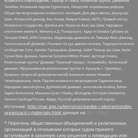
исламского освобождения, Лашкар-И-Тайба, Исламская группа, Движение
Талибан, Исламская партия Туркестана, Общество социальных реформ,
Общество возрождения исламского наследия, Дом двух святых, Джунд аш-
Шам, Исламский джихад, Аль-Каида, Имарат Кавказ, АБТО, Правый сектор,
Исламское государство, Джабха аль-Нусра ли-Ахль аш-Шам, Народное
ополчение имени К. Минина и Д. Пожарского, Аджр от Аллаха Субхану уа
Тагьаля SHAM, АУМ Синрике, Муджахеды джамаата Ат-Тавхида Валь-Джихад,
Чистопольский Джамаат, Рохнамо ба суи давлати исломи, Террористическое
сообщество Сеть, Катиба Таухид валь-Джихад, Хайят Тахрир аш-Шам, Ахлю
Сунна Валь Джамаа, National Socialism/White Power, Артподготовка,
Религиозная группа “Джамаат “Красный пахарь”, Колумбайн, Хатлонский
джамаат, Мусульманская религиозная группа п. Кушкуль г. Оренбург,
Крымско-татарский добровольческий батальон имени Номана
Челебиджихана, Азов, Партия исламского возрождения Таджикистана,
Народная самооборона, Дуббайский джамаат, московская ячейка, Батал-
Хаджи Белхороев, Маньяки Культ Убийц, Молодёжь Которая Улыбается,
Легион Свобода России, Айдар, Русский добровольческий корпус
Источник:
http://nac.gov.ru/terroristicheskie-i-ekstremistskie-
organizacii-i-materialy.html
данные на
16.11.2023
* Перечень общественных объединений и религиозных
организаций в отношении которых судом принято
вступившее в законную силу решение о ликвидации или