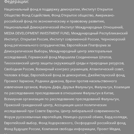
Федерации:
Национальный фонд в поддержку демократии, Институт Открытое
Общество Фонд Содействия, Фонд Открытое общество, Американо-
российский фонд по экономическому и правовому развитию,
Национальный Демократический Институт Международных Отношений,
MEDIA DEVELOPMENT INVESTMENT FUND, Международный Республиканский
Институт, Открытая Россия, Институт современной России, Черноморский
фонд регионального сотрудничества, Европейская Платформа за
Демократические Выборы, Международный центр электоральных
исследований, Германский фонд Маршалла Соединенных Штатов,
Тихоокеанский центр защиты окружающей среды и природных ресурсов,
Свободная Россия, Всемирный конгресс украинцев, Атлантический совет,
Человек в беде, Европейский фонд за демократию, Джеймстаунский фонд,
Прожект Хармони, Родники дракона, Врачи против насильственного
извлечения органов, Фалунь Дафа, Друзья Фалуньгун, Фалуньгун, Коалиция
по расследованию преследования в отношении Фалуньгун в Китае,
Всемирная организация по расследованию преследований Фалуньгун,
Пражский гражданский центр, Ассоциация школ политических
исследований при Совете Европы, Центр либеральной современности,
Форум русскоязычных европейцев, Немецко-русский обмен, Бард колледж,
Европейский выбор, Фонд Ходорковского, Оксфордский российский фонд,
Фонд Будущее России, Компания свободы информации, Проект Медиа,