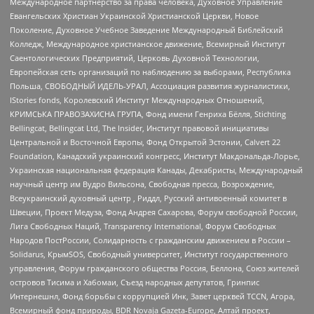
Международное партнерство за права человека, Духовное Управление
Евангельских Христиан Украинской Христианской Церкви, Новое
Поколение, Духовное Учебное Заведение Международный Библейский
Колледж, Международное христианское движение, Всемирный Институт
Саентологических Предприятий, Церковь Духовной Технологии,
Европейская сеть организаций по наблюдению за выборами, Республика
Польша, СВОБОДНЫЙ ИДЕЛЬ-УРАЛ, Ассоциация развития журналистики,
IStories fonds, Королевский Институт Международных Отношений,
КРИМСЬКА ПРАВОЗАХИСНА ГРУПА, Фонд имени Генриха Бёлля, Stichting
Bellingcat, Bellingcat Ltd, The Insider, Институт правовой инициативы
Центральной и Восточной Европы, Фонд Открытой Эстонии, Calvert 22
Foundation, Канадский украинский конгресс, Институт Макдональда-Лорье,
Украинская национальная федерация Канады, Декабристы, Международный
научный центр им Вудро Вильсона, Свободная пресса, Возрождение,
Всеукраинский духовный центр , Риддл, Русский антивоенный комитет в
Швеции, Проект Медуза, Фонд Андрея Сахарова, Форум свободной России,
Лига Свободных Наций, Transparеncy International, Форум Свободных
Народов ПостРоссии, Солидарность с гражданским движением в России –
Solidarus, КрымSOS, Свободный университет, Институт государственного
управления, Форум гражданского общества Россия, Беллона, Союз жителей
островов Тисима и Хабомаи, Съезд народных депутатов, Гринпис
Интернешнл, Фонд борьбы с коррупцией Инк, Завет церквей TCCN, Агора,
Всемирный фонд природы, BDR Novaja Gazeta-Europe, Алтай проект,