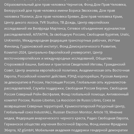
Образовательный дом прав человека Чернигов, Фонд Дом Прав Человека,
Белорусский дом прав человека имени Бориса Звозскова, Дом прав
человека Тбилиси, Дом прав человека Ереван, Дом прав человека Крым,
Центр дикого лосося, TVR Studios, ТВ Дождь, Центр европейских
исследований им Вилфрида Мартенса, Сетевое объединение журналистов
расследователей, АЛЛАТРА, За свободную Россию, Свободная Бурятия, Uralic,
UnKremlin, Международная федерация транспортных рабочих, ИстЧам
Финланд, Гудзоновский институт, Фонд Демократического Развития,
Комитет-2024, Центрально-Европейский университет, Центр
восточноевропейских и международных исследований, Общество
Сторожевой башни, Библии и трактатов Свидетелей Иеговы, Гражданский
Совет, Центр анализа европейской политики, Академическая сеть Восточная
Европа, Российский комитет действия, РЭНД корпорейшн, Русская Америка
за демократию в России, Настоящая Россия, Глобальная сеть журналистов-
расследователей, Служба поддержки, Свободная Россия Берлин, Свободная
Россия Северный Рейн-Вестфалия, Фонд глобальной помощи, Антивоенный
комитет России, Russie-Libertes, La Asocicion de Rusos Libres, Союз за
возвращение Северных территорий, Крымскотатарский Ресурсный Центр,
Глобальный союз IndustriALL, Russian Election Monitor, Article 19, Мнение
медиа, Федерация анархического черного креста, Радио Свободная Европа,
Германское общество изучения Восточной Европы, Фонд имени Фридриха
Эберта, XZ gGmbH, Мобильная академия поддержки гендерной демократии