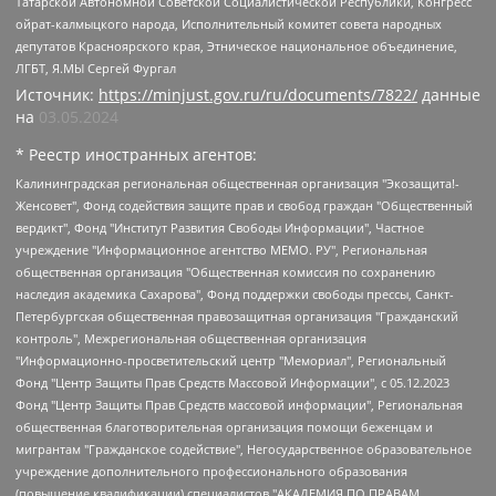
Татарской Автономной Советской Социалистической Республики, Конгресс
ойрат-калмыцкого народа, Исполнительный комитет совета народных
депутатов Красноярского края, Этническое национальное объединение,
ЛГБТ, Я.МЫ Сергей Фургал
Источник:
https://minjust.gov.ru/ru/documents/7822/
данные
на
03.05.2024
* Реестр иностранных агентов:
Калининградская региональная общественная организация "Экозащита!-Женсовет", Фонд содействия защите прав и свобод граждан "Общественный вердикт", Фонд "Институт Развития Свободы Информации", Частное учреждение "Информационное агентство МЕМО. РУ", Региональная общественная организация "Общественная комиссия по сохранению наследия академика Сахарова", Фонд поддержки свободы прессы, Санкт-Петербургская общественная правозащитная организация "Гражданский контроль", Межрегиональная общественная организация "Информационно-просветительский центр "Мемориал", Региональный Фонд "Центр Защиты Прав Средств Массовой Информации", с 05.12.2023 Фонд "Центр Защиты Прав Средств массовой информации", Региональная общественная благотворительная организация помощи беженцам и мигрантам "Гражданское содействие", Негосударственное образовательное учреждение дополнительного профессионального образования (повышение квалификации) специалистов "АКАДЕМИЯ ПО ПРАВАМ ЧЕЛОВЕКА", Свердловская региональная общественная организация "Сутяжник", Автономная некоммерческая организация "Центр независимых социологических исследований", Союз общественных объединений "Российский исследовательский центр по правам человека", Региональное общественное учреждение научно-информационный центр "МЕМОРИАЛ", Некоммерческая организация "Фонд защиты гласности", Автономная некоммерческая организация "Институт прав человека", Городская общественная организация "Екатеринбургское общество "МЕМОРИАЛ", Городская общественная организация "Рязанское историко-просветительское и правозащитное общество "Мемориал" (Рязанский Мемориал), Челябинский региональный орган общественной самодеятельности – женское общественное объединение "Женщины Евразии", Челябинский региональный орган общественной самодеятельности "Уральская правозащитная группа", Фонд содействия защите здоровья и социальной справедливости имени Андрея Рылькова, Автономная Некоммерческая Организация "Аналитический Центр Юрия Левады", Автономная некоммерческая организация социальной поддержки населения "Проект Апрель", Региональная общественная организация помощи женщинам и детям, находящимся в кризисной ситуации "Информационно-методический центр "Анна", Фонд содействия развитию массовых коммуникаций и правовому просвещению "Так-так-Так", Фонд содействия устойчивому развитию "Серебряная тайга", Свердловский региональный общественный фонд социальных проектов "Новое время", "Idel.Реалии", Кавказ.Реалии, Крым.Реалии, Телеканал Настоящее Время, Татаро-башкирская служба Радио Свобода (Azatliq Radiosi), Радио Свободная Европа/Радио Свобода (PCE/PC), "Сибирь.Реалии", "Фактограф", Благотворительный фонд помощи осужденным и их семьям, Автономная некоммерческая организация "Институт глобализации и социальных движений", Фонд "В защиту прав заключенных", Частное учреждение "Центр поддержки и содействия развитию средств массовой информации", Пензенский региональный общественный благотворительный фонд "Гражданский союз", "Север.Реалии", Некоммерческая организация Фонд "Правовая инициатива", Общество с ограниченной ответственностью "Радио Свободная Европа/Радио Свобода", Чешское информационное агентство "MEDIUM-ORIENT", Красноярская региональная общественная организация "Мы против СПИДа", Камалягин Денис Николаевич, Маркелов Сергей Евгеньевич, Пономарев Лев Александрович, Савицкая Людмила Алексеевна, Автономная некоммерческая организация "Центр по работе с проблемой насилия "НАСИЛИЮ.НЕТ", Межрегиональный профессиональный союз работников здравоохранения "Альянс врачей", Юридическое лицо, зарегистрированное в Латвийской Республике, SIA "Medusa Project" (регистрационный номер 40103797863, дата регистрации 10.06.2014), Некоммерческая организация "Фонд по борьбе с коррупцией", Автономная некоммерческая организация "Институт права и публичной политики", Баданин Роман Сергеевич, Гликин Максим Александрович, Железнова Мария Михайловна, Лукьянова Юлия Сергеевна, Маетная Елизавета Витальевна, Маняхин Петр Борисович, Чуракова Ольга Владимировна, Ярош Юлия Петровна, Юридическое лицо "The Insider SIA", зарегистрированное в Риге, Латвийская Республика (дата регистрации 26.06.2015), являющееся администратором доменного имени интернет-издания "The Insider SIA", https://theins.ru, Постернак Алексей Евгеньевич, Рубин Михаил Аркадьевич, Анин Роман Александрович, Юридическое лицо Istories fonds, зарегистрированное в Латвийской Республике (регистрационный номер 50008295751, дата регистрации 24.02.2020), Великовский Дмитрий Александрович, Долинина Ирина Николаевна, Мароховская Алеся Алексеевна, Шлейнов Роман Юрьевич, Шмагун Олеся Валентиновна, Общество с ограниченной ответственностью "Альтаир 2021", Общество с ограниченной ответственностью "Вега 2021", Общество с ограниченной ответственностью "Главный редактор 2021", Общество с ограниченной ответственностью "Ромашки монолит", Важенков Артем Валерьевич, Ивановская областная общественная организация "Центр гендерных исследований", Гурман Юрий Альбертович, Медиапроект "ОВД-Инфо", Егоров Владимир Владимирович, Жилинский Владимир Александрович, Общество с ограниченной ответственностью "ЗП", Иванова София Юрьевна, Карезина Инна Павловна, Кильтау Екатерина Викторовна, Петров Алексей Викторович, Пискунов Сергей Евгеньевич, Смирнов Сергей Сергеевич, Тихонов Михаил Сергеевич, Общество с ограниченной ответственностью "ЖУРНАЛИСТ-ИНОСТРАННЫЙ АГЕНТ", Арапова Галина Юрьевна, Вольтская Татьяна Анатольевна, Американская компания "Mason G.E.S. Anonymous Foundation" (США), являющаяся владельцем интернет-издания https://mnews.world/, Компания "Stichting Bellingcat", зарегистрированная в Нидерландах (дата регистрации 11.07.2018), Захаров Андрей Вячеславович, Клепиковская Екатерина Дмитриевна, Общество с ограниченной ответственностью "МЕМО", Перл Роман Александрович, Симонов Евгений Алексеевич, Соловьева Елена Анатольевна, Сотников Даниил Владимирович, Сурначева Елизавета Дмитриевна, Автономная некоммерческая организация по защите прав человека и информированию населения "Якутия – Наше Мнение", Общество с ограниченной ответственностью "Москоу диджитал медиа", с 26.01.2023 Общество с ограниченной ответственностью "Чайка Белые сады", Ветошкина Валерия Валерьевна, Заговора Максим Александрович, Межрегиональное общественное движение "Российская ЛГБТ - сеть", Оленичев Максим Владимирович, Павлов Иван Юрьевич, Скворцова Елена Сергеевна, Общество с ограниченной ответственностью "Как бы инагент", Кочетков Игорь Викторович, Общество с ограниченной ответственностью "Честные выборы", Еланчик Олег Александрович, Общество с ограниченной ответственностью "Нобелевский призыв", Гималова Регина Эмилевна, Григорьев Андрей Валерьевич, Григорьева Алина Александровна, Ассоциация по содействию защите прав призывников, альтернативнослужащих и военнослужащих "Правозащитная группа "Гражданин.Армия.Право", Хисамова Регина Фаритовна, Автономная некоммерческая организация по реализации социально-правовых программ "Лилит", Дальневосточное общественное движение "Маяк", Санкт-Петербургская ЛГБТ-инициативная группа "Выход", Инициативная группа ЛГБТ+ "Реверс", Алексеев Андрей Викторович, Бекбулатова Таисия Львовна, Беляев Иван Михайлович, Владыкина Елена Сергеевна, Гельман Марат Александрович, Никульшина Вероника Юрьевна, Толоконникова Надежда Андреевна, Шендерович Виктор Анатольевич, Общество с ограниченной ответственностью "Данное сообщение", Общество с ограниченной ответственностью Издательский дом "Новая глава", Айнбиндер Александра Александровна, Московский комьюнити-центр для ЛГБТ+инициатив, Благотворительный фонд развития филантропии, Deutsche Welle (Германия, Kurt-Schumacher-Strasse 3, 53113 Bonn), Борзунова Мария Михайловна, Воробьев Виктор Викторович, Голубева Анна Львовна, Константинова Алла Михайловна, Малкова Ирина Владимировна, Мурадов Мурад Абдулгалимович, Осетинская Елизавета Николаевна, Понасенков Евгений Николаевич, Ганапольский Матвей Юрьевич, Киселев Евгений Алексеевич, Борухович Ирина Григорьевна, Дремин Иван Тимофеевич, Дубровский Дмитрий Викторович, Красноярская региональная общественная организация поддержки и развития альтернативных образовательных технологий и межкультурных коммуникаций "ИНТЕРРА", Маяковская Екатерина Алексеевна, Фейгин Марк Захарович, Филимонов Андрей Викторович, Дзугкоева Регина Николаевна, Доброхотов Роман Александрович, Дудь Юрий Александрович, Елкин Сергей Владимирович, Кругликов Кирилл Игоревич, Сабунаева Мария Леонидовна, Семенов Алексей Владимирович, Шаинян Карен Багратович, Шульман Екатерина Михайловна, Асафьев Артур Валерьевич, Вахштайн Виктор Семенович, Венедиктов Алексей Алексеевич, Лушникова Екатерина Евгеньевна, Волков Леонид Михайлович, Невзоров Александр Глебович, Пархоменко Сергей Борисович, Сироткин Ярослав Николаевич, Кара-Мурза Владимир Владимирович, Баранова Наталья Владимировна, Гозман Леонид Яковлевич, Кагарлицкий Борис Юльевич, Климарев Михаил Валерьевич, Милов Владимир Станиславович, Автономная некоммерческая организация Краснодарский центр современного искусства "Типография", Моргенштерн Алишер Тагирович, Соболь Любовь Эдуардовна, Общество с ограниченной ответственностью "ЛИЗА НОРМ", Каспаров Гарри Кимович, Ходорковский Михаил Борисович, Общество с ограниченной ответственностью "Апрельские тезисы", Данилович Ирина Брониславовна, Кашин Олег Владимирович, Петров Николай Владимирович, Пивоваров Алексей Владимирович, Соколов Михаил Владимирович, Цветкова Юлия Владимировна, Чичваркин Евгений Александрович, Комитет против пыток/Команда против пыток, Общество с ограниченной ответственностью "Первый научный", Общество с ограниченной ответственностью "Вертолет и ко", Белоцерковская Вероника Борисовна, Кац Максим Евгеньевич, Лазарева Татьяна Юрьевна, Шаведдинов Руслан Табризович, Яшин Илья Валерьевич, Общество с ограниченной ответственностью "Иноагент ААВ", Алешковский Дмитрий Петрович, Альбац Евгения Марковна, Быков Дмитрий Львович, Галямина Юлия Евгеньевна, Лойко Сергей Леонидович, Мартынов Кирилл Константинович, Медведев Сергей Александрович, Крашенинников Федор Геннадиевич, Гордеева Катерина Вл