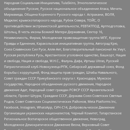
Народная Социальная Инициатива, TulaSkins, Этнополитическое
объединение Русские, Русское национальное объединение Атака, Мечеть
Мирмамеда, Община Коренного Русского народа г. Астрахани, ВОЛЯ,
Меджлис крымскотатарского народа, Рубеж Севера, ТОЙС, О
противодействии экстремистской деятельности, РЕВТАТПОД, Артподготовка,
Штольц, В честь иконы Божией Матери Державная, Сектор 16,
Независимость, Фирма, Молодежная правозащитная группа МПГ, Курсом
Правды и Единения, Каракольская инициативная группа, Автоград Крю,
Союз Славянских Сил Руси, Алля-Аят, Благотворительный пансионат Ак Умут,
Русская республика Русь, Арестантское уголовное единство, Башкорт, Нация
и свобода, Нация и свобода, W.H.С., Фалунь Дафа, Иртыш Ultras, Русский
Патриотический клуб-Новокузнецк/РПК, Сибирский державный союз, Фонд
борьбы с коррупцией, Фонд защиты прав граждан, Штабы Навального,
Совет граждан СССР Прикубанского округа г. Краснодара, Мужское
государство, Народное объединение русского движения, Народное
движение Адат, Народный совет граждан РСФСР СССР Архангельской
области, Проект Штурм, Граждане СССР, Держава Союз Советских Светлых
Родов, Совет Советских Социалистических Районов, Meta Platforms Inc,
Facebook, Instagram, WhatsApp, СИЧ-С14, Добровольческое Движение
Организации украинских националистов, Черный Комитет, Татарстанское
Региональное Всетатарское общественное движение, Невоград,
Молодежное Демократическое Движение Весна, Верховный Совет