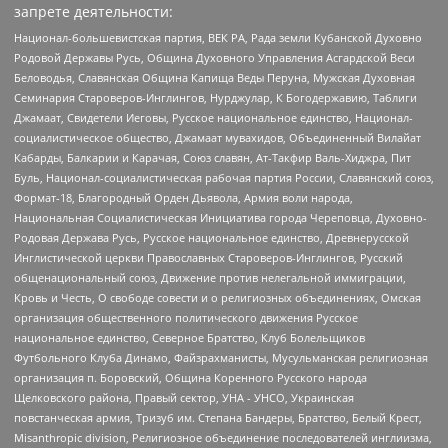
запрете деятельности:
Национал-большевистская партия, ВЕК РА, Рада земли Кубанской Духовно
Родовой Державы Русь, Община Духовного Управления Асгардской Веси
Беловодья, Славянская Община Капища Веды Перуна, Мужская Духовная
Семинария Староверов-Инглингов, Нурджулар, К Богодержавию, Таблиги
Джамаат, Свидетели Иеговы, Русское национальное единство, Национал-
социалистическое общество, Джамаат мувахидов, Объединенный Вилайат
Кабарды, Балкарии и Карачая, Союз славян, Ат-Такфир Валь-Хиджра, Пит
Буль, Национал-социалистическая рабочая партия России, Славянский союз,
Формат-18, Благородный Орден Дьявола, Армия воли народа,
Национальная Социалистическая Инициатива города Череповца, Духовно-
Родовая Держава Русь, Русское национальное единство, Древнерусской
Инглистической церкви Православных Староверов-Инглингов, Русский
общенациональный союз, Движение против нелегальной иммиграции,
Кровь и Честь, О свободе совести и о религиозных объединениях, Омская
организация общественного политического движения Русское
национальное единство, Северное Братство, Клуб Болельщиков
Футбольного Клуба Динамо, Файзрахманисты, Мусульманская религиозная
организация п. Боровский, Община Коренного Русского народа
Щелковского района, Правый сектор, УНА - УНСО, Украинская
повстанческая армия, Тризуб им. Степана Бандеры, Братство, Белый Крест,
Misanthropic division, Религиозное объединение последователей инглиизма,