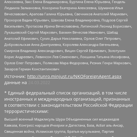
Алексеевна, Закс Елена Владимировна, Буртина Елена Юрьевна, Гендель
Людмила Залмановна, Кокорина Екатерина Алексеевна, Шуманов Илья
Вячеславович, Арапова Галина Юрьевна, Свечников Анатолий Мариевич,
Прохоров Вадим Юрьевич, Шахова Елена Владимировна, Подузов Сергей
Васильевич, Протасова Ирина Вячеславовна, Литинский Леонид Борисович,
Лукашевский Сергей Маркович, Бахмин Вячеслав Иванович, Шабад
Анатолий Ефимович, Сухих Дарья Николаевна, Орлов Олег Петрович,
Добровольская Анна Дмитриевна, Королева Александра Евгеньевна,
Смирнов Владимир Александрович, Вицин Сергей Ефимович, Золотухин
Борис Андреевич, Левинсон Лев Семенович, Локшина Татьяна Иосифовна,
Орлов Олег Петрович, Полякова Мара Федоровна, Резник Генри Маркович,
Захаров Герман Константинович
Источник:
http://unro.minjust.ru/NKOForeignAgent.aspx
данные на
24.03.2022
* Единый федеральный список организаций, в том числе
иностранных и международных организаций, признанных
в соответствии с законодательством Российской Федерации
террористическими:
Высший военный Маджлисуль Шура Объединенных сил моджахедов
Кавказа, Конгресс народов Ичкерии и Дагестана, База, Асбат аль-Ансар,
Священная война, Исламская группа, Братья-мусульмане, Партия