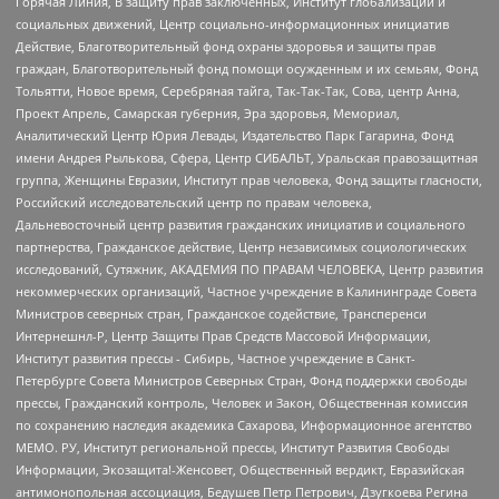
Горячая Линия, В защиту прав заключенных, Институт глобализации и
социальных движений, Центр социально-информационных инициатив
Действие, Благотворительный фонд охраны здоровья и защиты прав
граждан, Благотворительный фонд помощи осужденным и их семьям, Фонд
Тольятти, Новое время, Серебряная тайга, Так-Так-Так, Сова, центр Анна,
Проект Апрель, Самарская губерния, Эра здоровья, Мемориал,
Аналитический Центр Юрия Левады, Издательство Парк Гагарина, Фонд
имени Андрея Рылькова, Сфера, Центр СИБАЛЬТ, Уральская правозащитная
группа, Женщины Евразии, Институт прав человека, Фонд защиты гласности,
Российский исследовательский центр по правам человека,
Дальневосточный центр развития гражданских инициатив и социального
партнерства, Гражданское действие, Центр независимых социологических
исследований, Сутяжник, АКАДЕМИЯ ПО ПРАВАМ ЧЕЛОВЕКА, Центр развития
некоммерческих организаций, Частное учреждение в Калининграде Совета
Министров северных стран, Гражданское содействие, Трансперенси
Интернешнл-Р, Центр Защиты Прав Средств Массовой Информации,
Институт развития прессы - Сибирь, Частное учреждение в Санкт-
Петербурге Совета Министров Северных Стран, Фонд поддержки свободы
прессы, Гражданский контроль, Человек и Закон, Общественная комиссия
по сохранению наследия академика Сахарова, Информационное агентство
МЕМО. РУ, Институт региональной прессы, Институт Развития Свободы
Информации, Экозащита!-Женсовет, Общественный вердикт, Евразийская
антимонопольная ассоциация, Бедушев Петр Петрович, Дзугкоева Регина