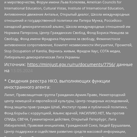
и миротворчества, Форум имени Льва Копелева, American Councils for
International Education, Cultural Vistas, Institute of International Education,
Антивоенное движение Антальи, Открытый диалог, Школа международных
отношений и государственной политики им Питера Мунка, Российско-
канадский демократический альянс, Школа международных отношений им
Нормана Патерсона, Центр Гражданских Свобод, Фонд Бориса Немцова за
Свободу, Фонд имени Фридриха Науманна за свободу, Феминистское
антивоенное сопротивление, Комитет независимости Ингушетии, Прометей,
Stop Occupation of Karelia, Вернись живым, Фридом Хаус, СОТА медиа,
Либерально-демократическая Лига Украины
Источник:
https://minjust.gov.ru/ru/documents/7756/
данные
на
13.05.2024
* Сведения реестра НКО, выполняющих функции
иностранного агента:
Лилит, Правозащитная группа Гражданин.Армия.Право, Нижегородский
центр немецкой и европейской культуры, Центр гендерных исследований,
Фонд защиты прав граждан Штаб, Институт права и публичной политики,
Фонд борьбы с коррупцией, Альянс врачей, НАСИЛИЮ.НЕТ, Мы против
СПИДа, СВЕЧА, Гуманитарное действие, Открытый Петербург, Лига
Избирателей, Правовая инициатива, Гражданский Союз, Хасдей Ерушалаим,
Центр поддержки и содействия развитию средств массовой информации,