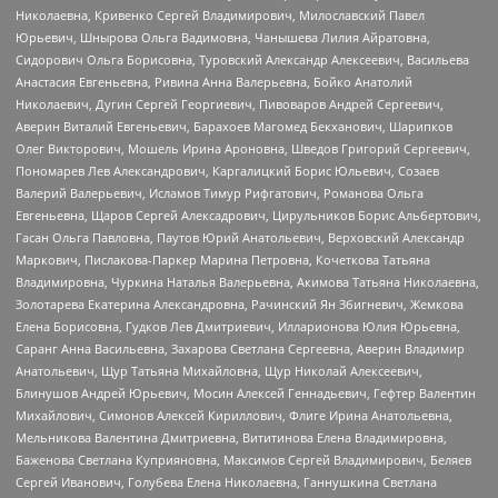
Николаевна, Кривенко Сергей Владимирович, Милославский Павел
Юрьевич, Шнырова Ольга Вадимовна, Чанышева Лилия Айратовна,
Сидорович Ольга Борисовна, Туровский Александр Алексеевич, Васильева
Анастасия Евгеньевна, Ривина Анна Валерьевна, Бойко Анатолий
Николаевич, Дугин Сергей Георгиевич, Пивоваров Андрей Сергеевич,
Аверин Виталий Евгеньевич, Барахоев Магомед Бекханович, Шарипков
Олег Викторович, Мошель Ирина Ароновна, Шведов Григорий Сергеевич,
Пономарев Лев Александрович, Каргалицкий Борис Юльевич, Созаев
Валерий Валерьевич, Исламов Тимур Рифгатович, Романова Ольга
Евгеньевна, Щаров Сергей Алексадрович, Цирульников Борис Альбертович,
Гасан Ольга Павловна, Паутов Юрий Анатольевич, Верховский Александр
Маркович, Пислакова-Паркер Марина Петровна, Кочеткова Татьяна
Владимировна, Чуркина Наталья Валерьевна, Акимова Татьяна Николаевна,
Золотарева Екатерина Александровна, Рачинский Ян Збигневич, Жемкова
Елена Борисовна, Гудков Лев Дмитриевич, Илларионова Юлия Юрьевна,
Саранг Анна Васильевна, Захарова Светлана Сергеевна, Аверин Владимир
Анатольевич, Щур Татьяна Михайловна, Щур Николай Алексеевич,
Блинушов Андрей Юрьевич, Мосин Алексей Геннадьевич, Гефтер Валентин
Михайлович, Симонов Алексей Кириллович, Флиге Ирина Анатольевна,
Мельникова Валентина Дмитриевна, Вититинова Елена Владимировна,
Баженова Светлана Куприяновна, Максимов Сергей Владимирович, Беляев
Сергей Иванович, Голубева Елена Николаевна, Ганнушкина Светлана