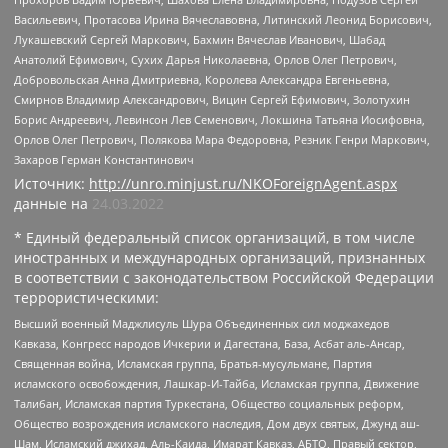
Васильевич, Протасова Ирина Вячеславовна, Литинский Леонид Борисович,
Лукашевский Сергей Маркович, Бахмин Вячеслав Иванович, Шабад
Анатолий Ефимович, Сухих Дарья Николаевна, Орлов Олег Петрович,
Добровольская Анна Дмитриевна, Королева Александра Евгеньевна,
Смирнов Владимир Александрович, Вицин Сергей Ефимович, Золотухин
Борис Андреевич, Левинсон Лев Семенович, Локшина Татьяна Иосифовна,
Орлов Олег Петрович, Полякова Мара Федоровна, Резник Генри Маркович,
Захаров Герман Константинович
Источник:
http://unro.minjust.ru/NKOForeignAgent.aspx
данные на
24.03.2022
* Единый федеральный список организаций, в том числе
иностранных и международных организаций, признанных
в соответствии с законодательством Российской Федерации
террористическими:
Высший военный Маджлисуль Шура Объединенных сил моджахедов
Кавказа, Конгресс народов Ичкерии и Дагестана, База, Асбат аль-Ансар,
Священная война, Исламская группа, Братья-мусульмане, Партия
исламского освобождения, Лашкар-И-Тайба, Исламская группа, Движение
Талибан, Исламская партия Туркестана, Общество социальных реформ,
Общество возрождения исламского наследия, Дом двух святых, Джунд аш-
Шам, Исламский джихад, Аль-Каида, Имарат Кавказ, АБТО, Правый сектор,