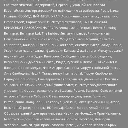
Саентологических Предприятий, Церковь Духовной Технологии,
Европейская сеть организаций по наблюдению за выборами, Республика
Польша, СВОБОДНЫЙ ИДЕЛЬ-УРАЛ, Ассоциация развития журналистики,
IStories fonds, Королевский Институт Международных Отношений,
КРИМСЬКА ПРАВОЗАХИСНА ГРУПА, Фонд имени Генриха Бёлля, Stichting
Bellingcat, Bellingcat Ltd, The Insider, Институт правовой инициативы
Центральной и Восточной Европы, Фонд Открытой Эстонии, Calvert 22
Foundation, Канадский украинский конгресс, Институт Макдональда-Лорье,
Украинская национальная федерация Канады, Декабристы, Международный
научный центр им Вудро Вильсона, Свободная пресса, Возрождение,
Всеукраинский духовный центр , Риддл, Русский антивоенный комитет в
Швеции, Проект Медуза, Фонд Андрея Сахарова, Форум свободной России,
Лига Свободных Наций, Transparеncy International, Форум Свободных
Народов ПостРоссии, Солидарность с гражданским движением в России –
Solidarus, КрымSOS, Свободный университет, Институт государственного
управления, Форум гражданского общества Россия, Беллона, Союз жителей
островов Тисима и Хабомаи, Съезд народных депутатов, Гринпис
Интернешнл, Фонд борьбы с коррупцией Инк, Завет церквей TCCN, Агора,
Всемирный фонд природы, BDR Novaja Gazeta-Europe, Алтай проект,
Образовательный дом прав человека Чернигов, Фонд Дом Прав Человека,
Белорусский дом прав человека имени Бориса Звозскова, Дом прав
человека Тбилиси, Дом прав человека Ереван, Дом прав человека Крым,