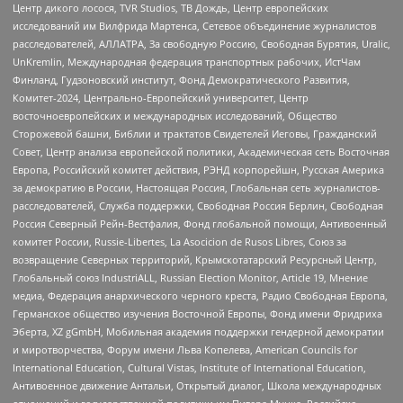
Центр дикого лосося, TVR Studios, ТВ Дождь, Центр европейских
исследований им Вилфрида Мартенса, Сетевое объединение журналистов
расследователей, АЛЛАТРА, За свободную Россию, Свободная Бурятия, Uralic,
UnKremlin, Международная федерация транспортных рабочих, ИстЧам
Финланд, Гудзоновский институт, Фонд Демократического Развития,
Комитет-2024, Центрально-Европейский университет, Центр
восточноевропейских и международных исследований, Общество
Сторожевой башни, Библии и трактатов Свидетелей Иеговы, Гражданский
Совет, Центр анализа европейской политики, Академическая сеть Восточная
Европа, Российский комитет действия, РЭНД корпорейшн, Русская Америка
за демократию в России, Настоящая Россия, Глобальная сеть журналистов-
расследователей, Служба поддержки, Свободная Россия Берлин, Свободная
Россия Северный Рейн-Вестфалия, Фонд глобальной помощи, Антивоенный
комитет России, Russie-Libertes, La Asocicion de Rusos Libres, Союз за
возвращение Северных территорий, Крымскотатарский Ресурсный Центр,
Глобальный союз IndustriALL, Russian Election Monitor, Article 19, Мнение
медиа, Федерация анархического черного креста, Радио Свободная Европа,
Германское общество изучения Восточной Европы, Фонд имени Фридриха
Эберта, XZ gGmbH, Мобильная академия поддержки гендерной демократии
и миротворчества, Форум имени Льва Копелева, American Councils for
International Education, Cultural Vistas, Institute of International Education,
Антивоенное движение Антальи, Открытый диалог, Школа международных