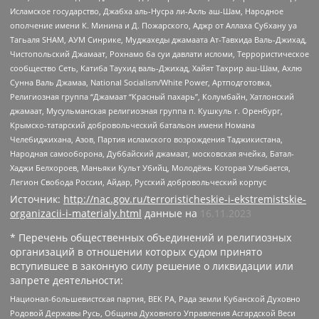
Исламское государство, Джабха аль-Нусра ли-Ахль аш-Шам, Народное
ополчение имени К. Минина и Д. Пожарского, Аджр от Аллаха Субхану уа
Тагьаля SHAM, АУМ Синрике, Муджахеды джамаата Ат-Тавхида Валь-Джихад,
Чистопольский Джамаат, Рохнамо ба суи давлати исломи, Террористическое
сообщество Сеть, Катиба Таухид валь-Джихад, Хайят Тахрир аш-Шам, Ахлю
Сунна Валь Джамаа, National Socialism/White Power, Артподготовка,
Религиозная группа “Джамаат “Красный пахарь”, Колумбайн, Хатлонский
джамаат, Мусульманская религиозная группа п. Кушкуль г. Оренбург,
Крымско-татарский добровольческий батальон имени Номана
Челебиджихана, Азов, Партия исламского возрождения Таджикистана,
Народная самооборона, Дуббайский джамаат, московская ячейка, Батал-
Хаджи Белхороев, Маньяки Культ Убийц, Молодёжь Которая Улыбается,
Легион Свобода России, Айдар, Русский добровольческий корпус
Источник:
http://nac.gov.ru/terroristicheskie-i-ekstremistskie-
organizacii-i-materialy.html
данные на
16.11.2023
* Перечень общественных объединений и религиозных
организаций в отношении которых судом принято
вступившее в законную силу решение о ликвидации или
запрете деятельности:
Национал-большевистская партия, ВЕК РА, Рада земли Кубанской Духовно
Родовой Державы Русь, Община Духовного Управления Асгардской Веси