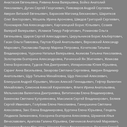
Анастасия Евгеньевна, Ривина Анна Валерьевна, Бойко Анатолий
Николаевич, Дугин Сергей Георгиевич, Пивоваров Андрей Сергеевич,
Аверин Виталий Евгеньевич, Барахоев Магомед Бекханович, Шарипков
Олег Викторович, Мошель Ирина Ароновна, Шведов Григорий Сергеевич,
Пономарев Лев Александрович, Каргалицкий Борис Юльевич, Созаев
Валерий Валерьевич, Исламов Тимур Рифгатович, Романова Ольга
Евгеньевна, Щаров Сергей Алексадрович, Цирульников Борис Альбертович,
Гасан Ольга Павловна, Паутов Юрий Анатольевич, Верховский Александр
Маркович, Пислакова-Паркер Марина Петровна, Кочеткова Татьяна
Владимировна, Чуркина Наталья Валерьевна, Акимова Татьяна Николаевна,
Золотарева Екатерина Александровна, Рачинский Ян Збигневич, Жемкова
Елена Борисовна, Гудков Лев Дмитриевич, Илларионова Юлия Юрьевна,
Саранг Анна Васильевна, Захарова Светлана Сергеевна, Аверин Владимир
Анатольевич, Щур Татьяна Михайловна, Щур Николай Алексеевич,
Блинушов Андрей Юрьевич, Мосин Алексей Геннадьевич, Гефтер Валентин
Михайлович, Симонов Алексей Кириллович, Флиге Ирина Анатольевна,
Мельникова Валентина Дмитриевна, Вититинова Елена Владимировна,
Баженова Светлана Куприяновна, Максимов Сергей Владимирович, Беляев
Сергей Иванович, Голубева Елена Николаевна, Ганнушкина Светлана
Алексеевна, Закс Елена Владимировна, Буртина Елена Юрьевна, Гендель
Людмила Залмановна, Кокорина Екатерина Алексеевна, Шуманов Илья
Вячеславович, Арапова Галина Юрьевна, Свечников Анатолий Мариевич,
Прохоров Вадим Юрьевич, Шахова Елена Владимировна, Подузов Сергей