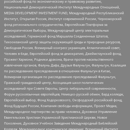
российский фонд по экономическому и правовому развитию,
Национальный Демократический Институт Международных Отношений,
MEDIA DEVELOPMENT INVESTMENT FUND, Международный Республиканский
Институт, Открытая Россия, Институт современной России, Черноморский
фонд регионального сотрудничества, Европейская Платформа за
Демократические Выборы, Международный центр электоральных
исследований, Германский фонд Маршалла Соединенных Штатов,
Тихоокеанский центр защиты окружающей среды и природных ресурсов,
Свободная Россия, Всемирный конгресс украинцев, Атлантический совет,
Человек в беде, Европейский фонд за демократию, Джеймстаунский фонд,
Прожект Хармони, Родники дракона, Врачи против насильственного
извлечения органов, Фалунь Дафа, Друзья Фалуньгун, Фалуньгун, Коалиция
по расследованию преследования в отношении Фалуньгун в Китае,
Всемирная организация по расследованию преследований Фалуньгун,
Пражский гражданский центр, Ассоциация школ политических
исследований при Совете Европы, Центр либеральной современности,
Форум русскоязычных европейцев, Немецко-русский обмен, Бард колледж,
Европейский выбор, Фонд Ходорковского, Оксфордский российский фонд,
Фонд Будущее России, Компания свободы информации, Проект Медиа,
Международное партнерство за права человека, Духовное Управление
Евангельских Христиан Украинской Христианской Церкви, Новое
Поколение, Духовное Учебное Заведение Международный Библейский
Колледж, Международное христианское движение, Всемирный Институт