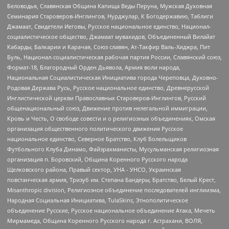
Беловодья, Славянская Община Капища Веды Перуна, Мужская Духовная
Семинария Староверов-Инглингов, Нурджулар, К Богодержавию, Таблиги
Джамаат, Свидетели Иеговы, Русское национальное единство, Национал-
социалистическое общество, Джамаат мувахидов, Объединенный Вилайат
Кабарды, Балкарии и Карачая, Союз славян, Ат-Такфир Валь-Хиджра, Пит
Буль, Национал-социалистическая рабочая партия России, Славянский союз,
Формат-18, Благородный Орден Дьявола, Армия воли народа,
Национальная Социалистическая Инициатива города Череповца, Духовно-
Родовая Держава Русь, Русское национальное единство, Древнерусской
Инглистической церкви Православных Староверов-Инглингов, Русский
общенациональный союз, Движение против нелегальной иммиграции,
Кровь и Честь, О свободе совести и о религиозных объединениях, Омская
организация общественного политического движения Русское
национальное единство, Северное Братство, Клуб Болельщиков
Футбольного Клуба Динамо, Файзрахманисты, Мусульманская религиозная
организация п. Боровский, Община Коренного Русского народа
Щелковского района, Правый сектор, УНА - УНСО, Украинская
повстанческая армия, Тризуб им. Степана Бандеры, Братство, Белый Крест,
Misanthropic division, Религиозное объединение последователей инглиизма,
Народная Социальная Инициатива, TulaSkins, Этнополитическое
объединение Русские, Русское национальное объединение Атака, Мечеть
Мирмамеда, Община Коренного Русского народа г. Астрахани, ВОЛЯ,