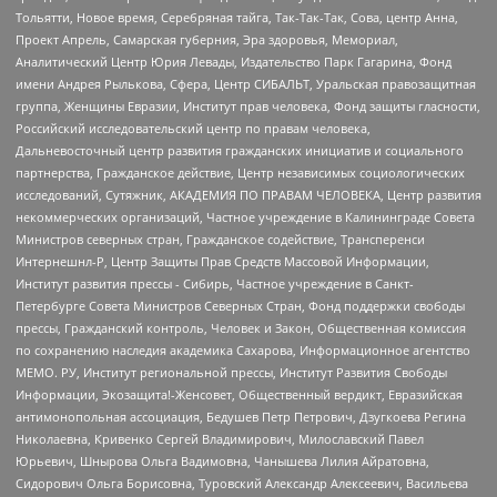
Тольятти, Новое время, Серебряная тайга, Так-Так-Так, Сова, центр Анна,
Проект Апрель, Самарская губерния, Эра здоровья, Мемориал,
Аналитический Центр Юрия Левады, Издательство Парк Гагарина, Фонд
имени Андрея Рылькова, Сфера, Центр СИБАЛЬТ, Уральская правозащитная
группа, Женщины Евразии, Институт прав человека, Фонд защиты гласности,
Российский исследовательский центр по правам человека,
Дальневосточный центр развития гражданских инициатив и социального
партнерства, Гражданское действие, Центр независимых социологических
исследований, Сутяжник, АКАДЕМИЯ ПО ПРАВАМ ЧЕЛОВЕКА, Центр развития
некоммерческих организаций, Частное учреждение в Калининграде Совета
Министров северных стран, Гражданское содействие, Трансперенси
Интернешнл-Р, Центр Защиты Прав Средств Массовой Информации,
Институт развития прессы - Сибирь, Частное учреждение в Санкт-
Петербурге Совета Министров Северных Стран, Фонд поддержки свободы
прессы, Гражданский контроль, Человек и Закон, Общественная комиссия
по сохранению наследия академика Сахарова, Информационное агентство
МЕМО. РУ, Институт региональной прессы, Институт Развития Свободы
Информации, Экозащита!-Женсовет, Общественный вердикт, Евразийская
антимонопольная ассоциация, Бедушев Петр Петрович, Дзугкоева Регина
Николаевна, Кривенко Сергей Владимирович, Милославский Павел
Юрьевич, Шнырова Ольга Вадимовна, Чанышева Лилия Айратовна,
Сидорович Ольга Борисовна, Туровский Александр Алексеевич, Васильева