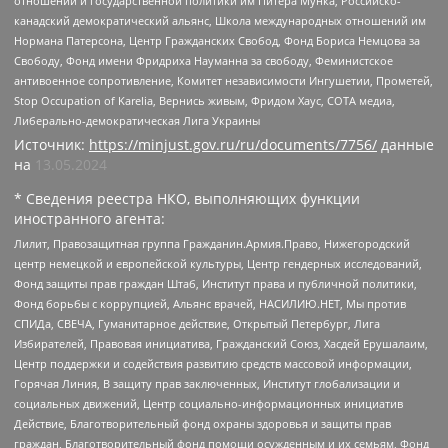
отношений и государственной политики им Питера Мунка, Российско-
канадский демократический альянс, Школа международных отношений им
Нормана Патерсона, Центр Гражданских Свобод, Фонд Бориса Немцова за
Свободу, Фонд имени Фридриха Науманна за свободу, Феминистское
антивоенное сопротивление, Комитет независимости Ингушетии, Прометей,
Stop Occupation of Karelia, Вернись живым, Фридом Хаус, СОТА медиа,
Либерально-демократическая Лига Украины
Источник:
https://minjust.gov.ru/ru/documents/7756/
данные
на
13.05.2024
* Сведения реестра НКО, выполняющих функции
иностранного агента:
Лилит, Правозащитная группа Гражданин.Армия.Право, Нижегородский
центр немецкой и европейской культуры, Центр гендерных исследований,
Фонд защиты прав граждан Штаб, Институт права и публичной политики,
Фонд борьбы с коррупцией, Альянс врачей, НАСИЛИЮ.НЕТ, Мы против
СПИДа, СВЕЧА, Гуманитарное действие, Открытый Петербург, Лига
Избирателей, Правовая инициатива, Гражданский Союз, Хасдей Ерушалаим,
Центр поддержки и содействия развитию средств массовой информации,
Горячая Линия, В защиту прав заключенных, Институт глобализации и
социальных движений, Центр социально-информационных инициатив
Действие, Благотворительный фонд охраны здоровья и защиты прав
граждан, Благотворительный фонд помощи осужденным и их семьям, Фонд