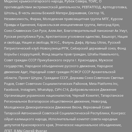
Меджлис крымскотатарского народа, Рубеж Севера, ТОЙС, О
противодействии экстремистской деятельности, РЕВТАТПОД, Артподготовка,
Штольц, В честь иконы Божией Матери Державная, Сектор 16,
Независимость, Фирма, Молодежная правозащитная группа МПГ, Курсом
Правды и Единения, Каракольская инициативная группа, Автоград Крю,
Союз Славянских Сил Руси, Алля-Аят, Благотворительный пансионат Ак Умут,
Русская республика Русь, Арестантское уголовное единство, Башкорт, Нация
и свобода, Нация и свобода, W.H.С., Фалунь Дафа, Иртыш Ultras, Русский
Патриотический клуб-Новокузнецк/РПК, Сибирский державный союз, Фонд
борьбы с коррупцией, Фонд защиты прав граждан, Штабы Навального,
Совет граждан СССР Прикубанского округа г. Краснодара, Мужское
государство, Народное объединение русского движения, Народное
движение Адат, Народный совет граждан РСФСР СССР Архангельской
области, Проект Штурм, Граждане СССР, Держава Союз Советских Светлых
Родов, Совет Советских Социалистических Районов, Meta Platforms Inc,
Facebook, Instagram, WhatsApp, СИЧ-С14, Добровольческое Движение
Организации украинских националистов, Черный Комитет, Татарстанское
Региональное Всетатарское общественное движение, Невоград,
Молодежное Демократическое Движение Весна, Верховный Совет
Татарской Автономной Советской Социалистической Республики, Конгресс
ойрат-калмыцкого народа, Исполнительный комитет совета народных
депутатов Красноярского края, Этническое национальное объединение,
ЛГБТ, Я.МЫ Сергей Фургал