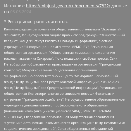
Источник:
https://minjust.gov.ru/ru/documents/7822/
данные
на
03.05.2024
* Реестр иностранных агентов:
Калининградская региональная общественная организация "Экозащита!-Женсовет", Фонд содействия защите прав и свобод граждан "Общественный вердикт", Фонд "Институт Развития Свободы Информации", Частное учреждение "Информационное агентство МЕМО. РУ", Региональная общественная организация "Общественная комиссия по сохранению наследия академика Сахарова", Фонд поддержки свободы прессы, Санкт-Петербургская общественная правозащитная организация "Гражданский контроль", Межрегиональная общественная организация "Информационно-просветительский центр "Мемориал", Региональный Фонд "Центр Защиты Прав Средств Массовой Информации", с 05.12.2023 Фонд "Центр Защиты Прав Средств массовой информации", Региональная общественная благотворительная организация помощи беженцам и мигрантам "Гражданское содействие", Негосударственное образовательное учреждение дополнительного профессионального образования (повышение квалификации) специалистов "АКАДЕМИЯ ПО ПРАВАМ ЧЕЛОВЕКА", Свердловская региональная общественная организация "Сутяжник", Автономная некоммерческая организация "Центр независимых социологических исследований", Союз общественных объединений "Российский исследовательский центр по правам человека", Региональное общественное учреждение научно-информационный центр "МЕМОРИАЛ", Некоммерческая организация "Фонд защиты гласности", Автономная некоммерческая организация "Институт прав человека", Городская общественная организация "Екатеринбургское общество "МЕМОРИАЛ", Городская общественная организация "Рязанское историко-просветительское и правозащитное общество "Мемориал" (Рязанский Мемориал), Челябинский региональный орган общественной самодеятельности – женское общественное объединение "Женщины Евразии", Челябинский региональный орган общественной самодеятельности "Уральская правозащитная группа", Фонд содействия защите здоровья и социальной справедливости имени Андрея Рылькова, Автономная Некоммерческая Организация "Аналитический Центр Юрия Левады", Автономная некоммерческая организация социальной поддержки населения "Проект Апрель", Региональная общественная организация помощи женщинам и детям, находящимся в кризисной ситуации "Информационно-методический центр "Анна", Фонд содействия развитию массовых коммуникаций и правовому просвещению "Так-так-Так", Фонд содействия устойчивому развитию "Серебряная тайга", Свердловский региональный общественный фонд социальных проектов "Новое время", "Idel.Реалии", Кавказ.Реалии, Крым.Реалии, Телеканал Настоящее Время, Татаро-башкирская служба Радио Свобода (Azatliq Radiosi), Радио Свободная Европа/Радио Свобода (PCE/PC), "Сибирь.Реалии", "Фактограф", Благотворительный фонд помощи осужденным и их семьям, Автономная некоммерческая организация "Институт глобализации и социальных движений", Фонд "В защиту прав заключенных", Частное учреждение "Центр поддержки и содействия развитию средств массовой информации", Пензенский региональный общественный благотворительный фонд "Гражданский союз", "Север.Реалии", Некоммерческая организация Фонд "Правовая инициатива", Общество с ограниченной ответственностью "Радио Свободная Европа/Радио Свобода", Чешское информационное агентство "MEDIUM-ORIENT", Красноярская региональная общественная организация "Мы против СПИДа", Камалягин Денис Николаевич, Маркелов Сергей Евгеньевич, Пономарев Лев Александрович, Савицкая Людмила Алексеевна, Автономная некоммерческая организация "Центр по работе с проблемой насилия "НАСИЛИЮ.НЕТ", Межрегиональный профессиональный союз работников здравоохранения "Альянс врачей", Юридическое лицо, зарегистрированное в Латвийской Республике, SIA "Medusa Project" (регистрационный номер 40103797863, дата регистрации 10.06.2014), Некоммерческая организация "Фонд по борьбе с коррупцией", Автономная некоммерческая организация "Институт права и публичной политики", Баданин Роман Сергеевич, Гликин Максим Александрович, Железнова Мария Михайловна, Лукьянова Юлия Сергеевна, Маетная Елизавета Витальевна, Маняхин Петр Борисович, Чуракова Ольга Владимировна, Ярош Юлия Петровна, Юридическое лицо "The Insider SIA", зарегистрированное в Риге, Латвийская Республика (дата регистрации 26.06.2015), являющееся администратором доменного имени интернет-издания "The Insider SIA", https://theins.ru, Постернак Алексей Евгеньевич, Рубин Михаил Аркадьевич, Анин Роман Александрович, Юридическое лицо Istories fonds, зарегистрированное в Латвийской Республике (регистрационный номер 50008295751, дата регистрации 24.02.2020), Великовский Дмитрий Александрович, Долинина Ирина Николаевна, Мароховская Алеся Алексеевна, Шлейнов Роман Юрьевич, Шмагун Олеся Валентиновна, Общество с ограниченной ответственностью "Альтаир 2021", Общество с ограниченной ответственностью "Вега 2021", Общество с ограниченной ответственностью "Главный редактор 2021", Общество с ограниченной ответственностью "Ромашки монолит", Важенков Артем Валерьевич, Ивановская областная общественная организация "Центр гендерных исследований", Гурман Юрий Альбертович, Медиапроект "ОВД-Инфо", Егоров Владимир Владимирович, Жилинский Владимир Александрович, Общество с ограниченной ответственностью "ЗП", Иванова София Юрьевна, Карезина Инна Павловна, Кильтау Екатерина Викторовна, Петров Алексей Викторович, Пискунов Сергей Евгеньевич, Смирнов Сергей Сергеевич, Тихонов Михаил Сергеевич, Общество с ограниченной ответственностью "ЖУРНАЛИСТ-ИНОСТРАННЫЙ АГЕНТ", Арапова Галина Юрьевна, Вольтская Татьяна Анатольевна, Американская компания "Mason G.E.S. Anonymous Foundation" (США), являющаяся владельцем интернет-издания https://mnews.world/, Компания "Stichting Bellingcat", зарегистрированная в Нидерландах (дата регистрации 11.07.2018), Захаров Андрей Вячеславович, Клепиковская Екатерина Дмитриевна, Общество с ограниченной ответственностью "МЕМО", Перл Роман Александрович, Симонов Евгений Алексеевич, Соловьева Елена Анатольевна, Сотников Даниил Владимирович, Сурначева Елизавета Дмитриевна, Автономная некоммерческая организация по защите прав человека и информированию населения "Якутия – Наше Мнение", Общество с ограниченной ответственностью "Москоу диджитал медиа", с 26.01.2023 Общество с ограниченной ответственностью "Чайка Белые сады", Ветошкина Валерия Валерьевна, Заговора Максим Александрович, Межрегиональное общественное движение "Российская ЛГБТ - сеть", Оленичев Максим Владимирович, Павлов Иван Юрьевич, Скворцова Елена Сергеевна, Общество с ограниченной ответственностью "Как бы инагент", Кочетков Игорь Викторович, Общество с ограниченной ответственностью "Честные выборы", Еланчик Олег Александрович, Общество с ограниченной ответственностью "Нобелевский призыв", Гималова Регина Эмилевна, Григорьев Андрей Валерьевич, Григорьева Алина Александровна, Ассоциация по содействию защите прав призывников, альтернативнослужащих и военнослужащих "Правозащитная группа "Гражданин.Армия.Право", Хисамова Регина Фаритовна, Автономная некоммерческая организация по реализации социально-правовых программ "Лилит", Дальневосточное общественное движение "Маяк", Санкт-Петербургская ЛГБТ-инициативная группа "Выход", Инициативная группа ЛГБТ+ "Реверс", Алексеев Андрей Викторович, Бекбулатова Таисия Львовна, Беляев Иван Михайлович, Владыкина Елена Сергеевна, Гельман Марат Александрович, Никульшина Вероника Юрьевна, Толоконникова Надежда Андреевна, Шендерович Виктор Анатольевич, Общество с ограниченной ответственностью "Данное сообщение", Общество с ограниченной ответственностью Издательский дом "Новая глава", Айнбиндер Александра Александровна, Московский комьюнити-центр для ЛГБТ+инициатив, Благотворительный фонд развития филантропии, Deutsche Welle (Германия, Kurt-Schumacher-Strasse 3, 53113 Bonn), Борзунова Мария Михайловна, Воробьев Виктор Викторович, Голубева Анна Львовна, Константинова Алла Михайловна, Малкова Ирина Владимировна, Мурадов Мурад Абдулгалимович, Осетинская Елизавета Николаевна, Понасенков Евгений Николаевич, Ганапольский Матвей Юрьевич, Киселев Евгений Алексеевич, Борухович Ирина Григорьевна, Дремин Иван Тимофеевич, Дубровский Дмитрий Викторович, Красноярская региональная общественная организация поддержки и развития альтернативных образовательных технологий и межкультурных коммуникаций "ИНТЕРРА", Маяковская Екатерина Алексеевна, Фейгин Марк Захарович, Филимонов Андрей Викторович, Дзугкоева Регина Николаевна, Доброхотов Роман Александрович, Дудь Юрий Александрович, Елкин Сергей Владимирович, Кругликов Кирилл Игоревич, Сабунаева Мария Леонидовна, Семенов Алексей Владимирович, Шаинян Карен Багратович, Шульман Екатерина Михайловна, Асафьев Артур Валерьевич, Вахштайн Виктор Семенович, Венедиктов Алексей Алексеевич, Лушникова Екатерина Евгеньевна, Волков Леонид Михайлович, Невзоров Александр Глебович, Пархоменко Сергей Борисович, Сироткин Ярослав Николаевич, Кара-Мурза Владимир Владимирович, Баранова Наталья Владимировна, Гозман Леонид Яковлевич, Кагарлицкий Борис Юльевич, Климарев Михаил Валерьевич, Милов Владимир Станиславович, Автономная некоммерческая организация Краснодарский центр современного искусства "Типография", Моргенштерн Алишер Тагирович, Соболь Любовь Эдуардовна, Общество с ограниченной ответственностью "ЛИЗА НОРМ", Каспаров Гарри Кимович, Ходорковский Михаил Борисович, Общество с ограниченной ответственностью "Апрельские тезисы", Данилович Ирина Брониславовна, Кашин Олег Владимирович, Петров Николай Владимирович, Пивоваров Алексей Владимирович, Соколов Михаил Владимирович, Цветкова Юлия Владимировна, Чичваркин Евгений Александрович, Комитет против пыток/Команда против пыток, Общество с ограниченной ответственностью "Первый научный", Общество с ограниченной ответственностью "Вертолет и ко", Белоцерковская Вероника Борисовна, Кац Максим Евгеньевич, Лазарева Татьяна Юрьевна, Шаведдинов Руслан Табризович, Яшин Илья Валерьевич, Общество с ограниченной ответственностью "Иноагент ААВ", Алешковский Дмитрий Петрович, Альбац Евгения Марковна, Быков Дмитрий Львович, Галямина Юлия Евгеньевна, Лойко Сергей Леонидович, Мартынов Кирилл Константинович, Медведев Сергей Александрович, Крашенинников Федор Геннадиевич, Гордеева Катерина Вл