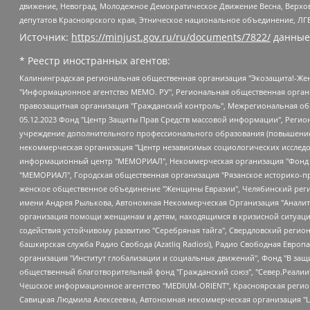
движение, Невоград, Молодежное Демократическое Движение Весна, Верхов
депутатов Красноярского края, Этническое национальное объединение, ЛГ
Источник:
https://minjust.gov.ru/ru/documents/7822/
данные
* Реестр иностранных агентов:
Калининградская региональная общественная организация "Экозащита!-Женсовет", Фонд содействия защите прав и свобод граждан "Общественный вердикт", Фонд "Институт Развития Свободы Информации", Частное учреждение "Информационное агентство МЕМО. РУ", Региональная общественная организация "Общественная комиссия по сохранению наследия академика Сахарова", Фонд поддержки свободы прессы, Санкт-Петербургская общественная правозащитная организация "Гражданский контроль", Межрегиональная общественная организация "Информационно-просветительский центр "Мемориал", Региональный Фонд "Центр Защиты Прав Средств Массовой Информации", с 05.12.2023 Фонд "Центр Защиты Прав Средств массовой информации", Региональная общественная благотворительная организация помощи беженцам и мигрантам "Гражданское содействие", Негосударственное образовательное учреждение дополнительного профессионального образования (повышение квалификации) специалистов "АКАДЕМИЯ ПО ПРАВАМ ЧЕЛОВЕКА", Свердловская региональная общественная организация "Сутяжник", Автономная некоммерческая организация "Центр независимых социологических исследований", Союз общественных объединений "Российский исследовательский центр по правам человека", Региональное общественное учреждение научно-информационный центр "МЕМОРИАЛ", Некоммерческая организация "Фонд защиты гласности", Автономная некоммерческая организация "Институт прав человека", Городская общественная организация "Екатеринбургское общество "МЕМОРИАЛ", Городская общественная организация "Рязанское историко-просветительское и правозащитное общество "Мемориал" (Рязанский Мемориал), Челябинский региональный орган общественной самодеятельности – женское общественное объединение "Женщины Евразии", Челябинский региональный орган общественной самодеятельности "Уральская правозащитная группа", Фонд содействия защите здоровья и социальной справедливости имени Андрея Рылькова, Автономная Некоммерческая Организация "Аналитический Центр Юрия Левады", Автономная некоммерческая организация социальной поддержки населения "Проект Апрель", Региональная общественная организация помощи женщинам и детям, находящимся в кризисной ситуации "Информационно-методический центр "Анна", Фонд содействия развитию массовых коммуникаций и правовому просвещению "Так-так-Так", Фонд содействия устойчивому развитию "Серебряная тайга", Свердловский региональный общественный фонд социальных проектов "Новое время", "Idel.Реалии", Кавказ.Реалии, Крым.Реалии, Телеканал Настоящее Время, Татаро-башкирская служба Радио Свобода (Azatliq Radiosi), Радио Свободная Европа/Радио Свобода (PCE/PC), "Сибирь.Реалии", "Фактограф", Благотворительный фонд помощи осужденным и их семьям, Автономная некоммерческая организация "Институт глобализации и социальных движений", Фонд "В защиту прав заключенных", Частное учреждение "Центр поддержки и содействия развитию средств массовой информации", Пензенский региональный общественный благотворительный фонд "Гражданский союз", "Север.Реалии", Некоммерческая организация Фонд "Правовая инициатива", Общество с ограниченной ответственностью "Радио Свободная Европа/Радио Свобода", Чешское информационное агентство "MEDIUM-ORIENT", Красноярская региональная общественная организация "Мы против СПИДа", Камалягин Денис Николаевич, Маркелов Сергей Евгеньевич, Пономарев Лев Александрович, Савицкая Людмила Алексеевна, Автоно