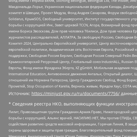
Фонд имени Генриха Бёлля, Stichting Bellingcat, Bellingcat Ltd, The Inside
Макдональда-Лорье, Украинская национальная федерация Канады, Декабрис
комитет в Швеции, Проект Медуза, Фонд Андрея Сахарова, Форум свободной 
Solidarus, КрымSOS, Свободный университет, Институт государственного у
борьбы с коррупцией Инк, Завет церквей TCCN, Агора, Всемирный фонд при
имени Бориса Звозскова, Дом прав человека Тбилиси, Дом прав человека Ер
журналистов расследователей, АЛЛАТРА, За свободную Россию, Свободная Б
Комитет-2024, Центрально-Европейский университет, Центр восточноевроп
европейской политики, Академическая сеть Восточная Европа, Российский к
поддержки, Свободная Россия Берлин, Свободная Россия Северный Рейн-Вест
Крымскотатарский Ресурсный Центр, Глобальный союз IndustriALL, Russian E
Европы, Фонд имени Фридриха Эберта, XZ gGmbH, Мобильная академия поддержк
International Education, Антивоенное движение Антальи, Открытый диало
отношений им Нормана Патерсона, Центр Гражданских Свобод, Фонд Бориса
Прометей, Stop Occupation of Karelia, Вернись живым, Фридом Хаус, СОТА 
Источник:
https://minjust.gov.ru/ru/documents/7756/
данные
* Сведения реестра НКО, выполняющих функции иностранн
Лилит, Правозащитная группа Гражданин.Армия.Право, Нижегородский цент
борьбы с коррупцией, Альянс врачей, НАСИЛИЮ.НЕТ, Мы против СПИДа, СВЕ
содействия развитию средств массовой информации, Горячая Линия, В защ
охраны здоровья и защиты прав граждан, Благотворительный фонд помощи ос
Мемориал, Аналитический Центр Юрия Левады, Издательство Парк Гагарина