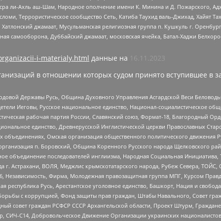
Нусра ли-Ахль аш-Шам, Народное ополчение имени К. Минина и Д. Пожарского, Ад
сломи, Террористическое сообщество Сеть, Катиба Таухид валь-Джихад, Хайят Тах
, Хатлонский джамаат, Мусульманская религиозная группа п. Кушкуль г. Оренбу
ная самооборона, Дуббайский джамаат, московская ячейка, Батал-Хаджи Белхор
organizacii-i-materialy.html
данные на
16.11.2023
анизаций в отношении которых судом принято вступившее в з
 Родовой Державы Русь, Община Духовного Управления Асгардской Веси Беловод
детели Иеговы, Русское национальное единство, Национал-социалистическое об
истическая рабочая партия России, Славянский союз, Формат-18, Благородный Ор
ациональное единство, Древнерусской Инглистической церкви Православных Ста
ных объединениях, Омская организация общественного политического движения Р
рганизация п. Боровский, Община Коренного Русского народа Щелковского район
гиозное объединение последователей инглиизма, Народная Социальная Инициатива,
 г. Астрахани, ВОЛЯ, Меджлис крымскотатарского народа, Рубеж Севера, ТОЙС, 
6, Независимость, Фирма, Молодежная правозащитная группа МПГ, Курсом Правд
ая республика Русь, Арестантское уголовное единство, Башкорт, Нация и свобода,
орьбы с коррупцией, Фонд защиты прав граждан, Штабы Навального, Совет гражд
ный совет граждан РСФСР СССР Архангельской области, Проект Штурм, Граждане 
tsApp, СИЧ-С14, Добровольческое Движение Организации украинских националисто