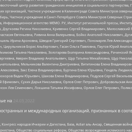
невосточный центр развития гражданских инициатив и социального партнерства, 
 организаций, Частное учреждение в Калининграде Совета Министров северных 
бирь, Частное учреждение в Санкт-Петербурге Совета Министров Северных Стра
а, Информационное агентство МЕМО. РУ, Институт региональной прессы, Инсти
ч, Дзугкоева Регина Николаевна, Кривенко Сергей Владимирович, Милославски
настасия Евгеньевна, Ривина Анна Валерьевна, Бойко Анатолий Николаевич, Дуг
ошель Ирина Ароновна, Шведов Григорий Сергеевич, Пономарев Лев Александро
ч, Цирульников Борис Альбертович, Гасан Ольга Павловна, Паутов Юрий Анато
Акимова Татьяна Николаевна, Золотарева Екатерина Александровна, Рачинский Я
Сергеевна, Аверин Владимир Анатольевич, Щур Татьяна Михайловна, Щур Никола
Анатольевна, Мельникова Валентина Дмитриевна, Вититинова Елена Владимировн
 Алексеевна, Закс Елена Владимировна, Буртина Елена Юрьевна, Гендель Людмил
рохоров Вадим Юрьевич, Шахова Елена Владимировна, Подузов Сергей Васильеви
й Ефимович, Сухих Дарья Николаевна, Орлов Олег Петрович, Добровольская Анн
нсон Лев Семенович, Локшина Татьяна Иосифовна, Орлов Олег Петрович, Поляк
ые на
24.03.2022
ностранных и международных организаций, признанных в соотв
нгресс народов Ичкерии и Дагестана, База, Асбат аль-Ансар, Священная война,
уркестана, Общество социальных реформ, Общество возрождения исламского насл