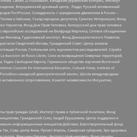
стонии, Calvert 22 Foundation, Канадский украинский конгресс, Институт
ждение, Всеукраинский духовный центр , Риддл, Русский антивоенный
ародов ПостРоссии, Солидарность с гражданским движением в России –
в Тисима и Хабомаи, Съезд народных депутатов, Гринпис Интернешнл, Фонд
ека Чернигов, Фонд Дом Прав Человека, Белорусский дом прав человека
нтр европейских исследований им Вилфрида Мартенса, Сетевое объединение
Чам Финланд, Гудзоновский институт, Фонд Демократического Развития,
актатов Свидетелей Иеговы, Гражданский Совет, Центр анализа
астоящая Россия, Глобальная сеть журналистов-расследователей, Служба
a Asocicion de Rusos Libres, Союз за возвращение Северных территорий,
еста, Радио Свободная Европа, Германское общество изучения Восточной
ouncils for International Education, Cultural Vistas, Institute of
, Российско-канадский демократический альянс, Школа международных
е антивоенное сопротивление, Комитет независимости Ингушетии,
ты прав граждан Штаб, Институт права и публичной политики, Фонд
инициатива, Гражданский Союз, Хасдей Ерушалаим, Центр поддержки и
социально-информационных инициатив Действие, Благотворительный фонд
Так, Сова, центр Анна, Проект Апрель, Самарская губерния, Эра здоровья,
я группа, Женщины Евразии, Институт прав человека, Фонд защиты