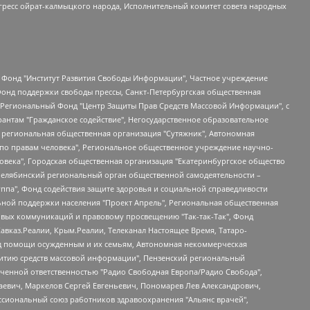
гресс ойрат-калмыцкого народа, Исполнительный комитет совета народных
евосточное общественное движение "Маяк", Санкт-Петербургская ЛГБТ-инициативная группа "Выход", Инициативная группа ЛГБТ+ "Реверс", Алексеев Андрей Викторович, Бекбулатова Таисия Львовна, Беляев Иван Михайлович, Владыкина Елена Сергеевна, Гельман Марат Александрович, Никульшина Вероника Юрьевна, Толоконникова Надежда Андреевна, Шендерович Виктор Анатольевич, Общество с ограниченной ответственностью "Данное сообщение", Общество с ограниченной ответственностью Издательский дом "Новая глава", Айнбиндер Александра Александровна, Московский комьюнити-центр для ЛГБТ+инициатив, Благотворительный фонд развития филантропии, Deutsche Welle (Германия, Kurt-Schumacher-Strasse 3, 53113 Bonn), Борзунова Мария Михайловна, Воробьев Виктор Викторович, Голубева Анна Львовна, Константинова Алла Михайловна, Малкова Ирина Владимировна, Мурадов Мурад Абдулгалимович, Осетинская Елизавета Николаевна, Понасенков Евгений Николаевич, Ганапольский Матвей Юрьевич, Киселев Евгений Алексеевич, Борухович Ирина Григорьевна, Дремин Иван Тимофеевич, Дубровский Дмитрий Викторович, Красноярская региональная общественная организация поддержки и развития альтернативных образовательных технологий и межкультурных коммуникаций "ИНТЕРРА", Маяковская Екатерина Алексеевна, Фейгин Марк Захарович, Филимонов Андрей Викторович, Дзугкоева Регина Николаевна, Доброхотов Роман Александрович, Дудь Юрий Александрович, Елкин Сергей Владимирович, Кругликов Кирилл Игоревич, Сабунаева Мария Леонидовна, Семенов Алексей Владимирович, Шаинян Карен Багратович, Шульман Екатерина Михайловна, Асафьев Артур Валерьевич, Вахштайн Виктор Семенович, Венедиктов Алексей Алексеевич, Лушникова Екатерина Евгеньевна, Волков Леонид Михайлович, Невзоров Александр Глебович, Пархоменко Сергей Борисович, Сироткин Ярослав Николаевич, Кара-Мурза Владимир Владимирович, Баранова Наталья Владимировна, Гозман Леонид Яковлевич, Кагарлицкий Борис Юльевич, Климарев Михаил Валерьевич, Милов Владимир Станиславович, Автономная некоммерческая организация Краснодарский центр современного искусства "Типография", Моргенштерн Алишер Тагирович, Соболь Любовь Эдуардовна, Общество с ограниченной ответственностью "ЛИЗА НОРМ", Каспаров Гарри Кимович, Ходорковский Михаил Борисович, Общество с ограниченной ответственностью "Апрельские тезисы", Данилович Ирина Брониславовна, Кашин Олег Владимирович, Петров Николай Владимирович, Пивоваров Алексей Владимирович, Соколов Михаил Владимирович, Цветкова Юлия Владимировна, Чичваркин Евгений Александрович, Комитет против пыток/Команда против пыток, Общество с ограниченной ответственностью "Первый научный", Общество с ограниченной ответственностью "Вертолет и ко", Белоцерковская Вероника Борисовна, Кац Максим Евгеньевич, Лазарева Татьяна Юрьевна, Шаведдинов Руслан Табризович, Яшин Илья Валерьевич, Общество с ограниченной ответственностью "Иноагент ААВ", Алешковский Дмитрий Петрович, Альбац Евгения Марковна, Быков Дмитрий Львович, Галямина Юлия Евгеньевна, Лойко Сергей Леонидович, Мартынов Кирилл Константинович, Медведев Сергей Александрович, Крашенинников Федор Геннадиевич, Гордеева Катерина Вл