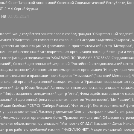
ный Совет Татарской Автономной Советской Социалистической Республики, Кон
БТ, Я.МЫ Сергей Фургал
 на
03.05.2024
мная некоммерческая организация "Центр по работе с проблемой насилия "НАСИЛИЮ.НЕТ", Межрегиональный профессиональный союз работников здравоохранения "Альянс врачей", Юридическое лицо, зарегистрированное в Латвийской Республике, SIA "Medusa Project" (регистрационный номер 40103797863, дата регистрации 10.06.2014), Некоммерческая организация "Фонд по борьбе с коррупцией", Автономная некоммерческая организация "Институт права и публичной политики", Баданин Роман Сергеевич, Гликин Максим Александрович, Железнова Мария Михайловна, Лукьянова Юлия Сергеевна, Маетная Елизавета Витальевна, Маняхин Петр Борисович, Чуракова Ольга Владимировна, Ярош Юлия Петровна, Юридическое лицо "The Insider SIA", зарегистрированное в Риге, Латвийская Республика (дата регистрации 26.06.2015), являющееся администратором доменного имени интернет-издания "The Insider SIA", https://theins.ru, Постернак Алексей Евгеньевич, Рубин Михаил Аркадьевич, Анин Роман Александрович, Юридическое лицо Istories fonds, зарегистрированное в Латвийской Республике (регистрационный номер 50008295751, дата регистрации 24.02.2020), Великовский Дмитрий Александрович, Долинина Ирина Николаевна, Мароховская Алеся Алексеевна, Шлейнов Роман Юрьевич, Шмагун Олеся Валентиновна, Общество с ограниченной ответственностью "Альтаир 2021", Общество с ограниченной ответственностью "Вега 2021", Общество с ограниченной ответственностью "Главный редактор 2021", Общество с ограниченной ответственностью "Ромашки монолит", Важенков Артем Валерьевич, Ивановская областная общественная организация "Центр гендерных исследований", Гурман Юрий Альбертович, Медиапроект "ОВД-Инфо", Егоров Владимир Владимирович, Жилинский Владимир Александрович, Общество с ограниченной ответственностью "ЗП", Иванова София Юрьевна, Карезина Инна Павловна, Кильтау Екатерина Викторовна, Петров Алексей Викторович, Пискунов Сергей Евгеньевич, Смирнов Сергей Сергеевич, Тихонов Михаил Сергеевич, Общество с ограниченной ответственностью "ЖУРНАЛИСТ-ИНОСТРАННЫЙ АГЕНТ", Арапова Галина Юрьевна, Вольтская Татьяна Анатольевна, Американская компания "Mason G.E.S. Anonymous Foundation" (США), являющаяся владельцем интернет-издания https://mnews.world/, Компания "Stichting Bellingcat", зарегистрированная в Нидерландах (дата регистрации 11.07.2018), Захаров Андрей Вячеславович, Клепиковская Екатерина Дмитриевна, Общество с ограниченной ответственностью "МЕМО", Перл Роман Александрович, Симонов Евгений Алексеевич, Соловьева Елена Анатольевна, Сотников Даниил Владимирович, Сурначева Елизавета Дмитриевна, Автономная некоммерческая организация по защите прав человека и информированию населения "Якутия – Наше Мнение", Общество с ограниченной ответственностью "Москоу диджитал медиа", с 26.01.2023 Общество с ограниченной ответственностью "Чайка Белые сады", Ветошкина Валерия Валерьевна, Заговора Максим Александрович, Межрегиональное общественное движение "Российская ЛГБТ - сеть", Оленичев Максим Владимирович, Павлов Иван Юрьевич, Скворцова Елена Сергеевна, Общество с ограниченной ответственностью "Как бы инагент", Кочетков Игорь Викторович, Общество с ограниченной ответственностью "Честные выборы", Еланчик Олег Александрович, Общество с ограниченной ответственностью "Нобелевский призыв", Гималова Регина Эмилевна, Григорьев Андрей Валерьевич, Григорьева Алина Александровна, Ассоциация по содействию защите прав призывников, альтернативнослужащих и военнослужащих "Правозащитная группа "Гражданин.Армия.Право", Хисамова Регина Фаритовна, Автономная некоммерческая организация по реализации социально-правовых программ "Лилит", Дальн