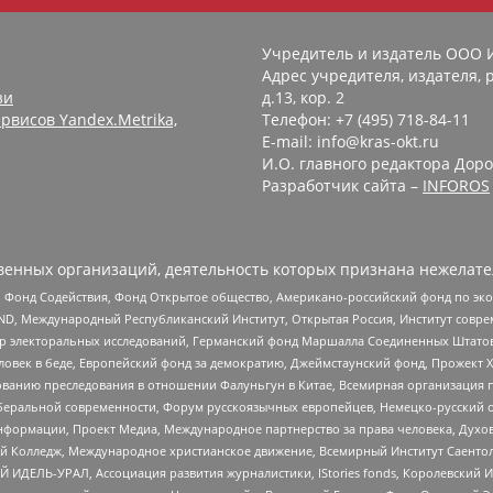
Учредитель и издатель ООО 
Адрес учредителя, издателя, р
зи
д.13, кор. 2
рвисов Yandex.Metrika,
Телефон: +7 (495) 718-84-11
E-mail: info@kras-okt.ru
И.О. главного редактора Доро
Разработчик сайта –
INFOROS
енных организаций, деятельность которых признана нежелате
 Фонд Содействия, Фонд Открытое общество, Американо-российский фонд по э
 Международный Республиканский Институт, Открытая Россия, Институт совре
р электоральных исследований, Германский фонд Маршалла Соединенных Штатов
еловек в беде, Европейский фонд за демократию, Джеймстаунский фонд, Прожект
дованию преследования в отношении Фалуньгун в Китае, Всемирная организация 
беральной современности, Форум русскоязычных европейцев, Немецко-русский о
формации, Проект Медиа, Международное партнерство за права человека, Духов
 Колледж, Международное христианское движение, Всемирный Институт Саентол
 ИДЕЛЬ-УРАЛ, Ассоциация развития журналистики, IStories fonds, Королевск