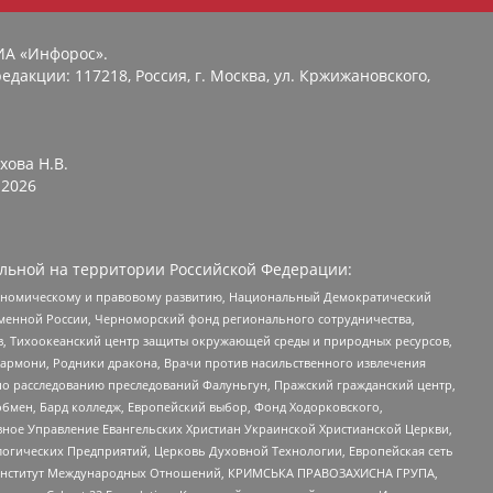
ИА «Инфорос».
едакции: 117218, Россия, г. Москва, ул. Кржижановского,
хова Н.В.
2026
льной на территории Российской Федерации:
кономическому и правовому развитию, Национальный Демократический
менной России, Черноморский фонд регионального сотрудничества,
, Тихоокеанский центр защиты окружающей среды и природных ресурсов,
 Хармони, Родники дракона, Врачи против насильственного извлечения
по расследованию преследований Фалуньгун, Пражский гражданский центр,
бмен, Бард колледж, Европейский выбор, Фонд Ходорковского,
ное Управление Евангельских Христиан Украинской Христианской Церкви,
огических Предприятий, Церковь Духовной Технологии, Европейская сеть
ий Институт Международных Отношений, КРИМСЬКА ПРАВОЗАХИСНА ГРУПА,