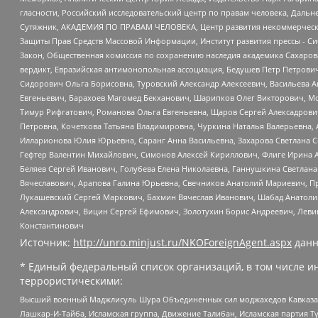
гласности, Российский исследовательский центр по правам человека, Даль
Сутяжник, АКАДЕМИЯ ПО ПРАВАМ ЧЕЛОВЕКА, Центр развития некоммерческих
Защиты Прав Средств Массовой Информации, Институт развития прессы - Си
Закон, Общественная комиссия по сохранению наследия академика Сахаров
вердикт, Евразийская антимонопольная ассоциация, Бедушев Петр Петрови
Сидорович Ольга Борисовна, Туровский Александр Алексеевич, Васильева А
Евгеньевич, Барахоев Магомед Бекханович, Шарипков Олег Викторович, М
Тимур Рифгатович, Романова Ольга Евгеньевна, Щаров Сергей Алексадрови
Петровна, Кочеткова Татьяна Владимировна, Чуркина Наталья Валерьевна, 
Илларионова Юлия Юрьевна, Саранг Анна Васильевна, Захарова Светлана 
Гефтер Валентин Михайлович, Симонов Алексей Кириллович, Флиге Ирина 
Беляев Сергей Иванович, Голубева Елена Николаевна, Ганнушкина Светлана
Вячеславович, Арапова Галина Юрьевна, Свечников Анатолий Мариевич, П
Лукашевский Сергей Маркович, Бахмин Вячеслав Иванович, Шабад Анатоли
Александрович, Вицин Сергей Ефимович, Золотухин Борис Андреевич, Леви
Константинович
Источник:
http://unro.minjust.ru/NKOForeignAgent.aspx
данн
* Единый федеральный список организаций, в том числе и
террористическими:
Высший военный Маджлисуль Шура Объединенных сил моджахедов Кавказа, Ко
Лашкар-И-Тайба, Исламская группа, Движение Талибан, Исламская партия Т