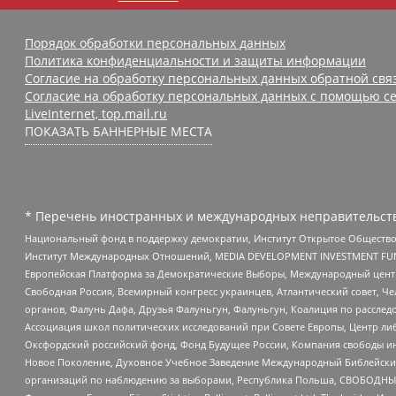
Порядок обработки персональных данных
Политика конфиденциальности и защиты информации
Согласие на обработку персональных данных обратной свя
Согласие на обработку персональных данных с помощью се
LiveInternet, top.mail.ru
ПОКАЗАТЬ БАННЕРНЫЕ МЕСТА
* Перечень иностранных и международных неправительств
Национальный фонд в поддержку демократии, Институт Открытое Общество
Институт Международных Отношений, MEDIA DEVELOPMENT INVESTMENT FUND,
Европейская Платформа за Демократические Выборы, Международный цент
Свободная Россия, Всемирный конгресс украинцев, Атлантический совет, Ч
органов, Фалунь Дафа, Друзья Фалуньгун, Фалуньгун, Коалиция по рассле
Ассоциация школ политических исследований при Совете Европы, Центр ли
Оксфордский российский фонд, Фонд Будущее России, Компания свободы ин
Новое Поколение, Духовное Учебное Заведение Международный Библейский
организаций по наблюдению за выборами, Республика Польша, СВОБОДНЫЙ