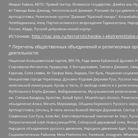
Имарат Кавказ, АБТО, Правый сектор, Исламское государство, Джабха аль-
Ат-Тавхида Валь-Джихад, Чистопольский Джамаат, Рохнамо ба суи давлати и
Артподготовка, Религиозная группа “Джамаат “Красный пахарь”, Колумбайн
Челебиджихана, Азов, Партия исламского возрождения Таджикистана, Народ
России, Айдар, Русский добровольческий корпус
Источник:
http://nac.gov.ru/terroristicheskie-i-ekstremistskie-
* Перечень общественных объединений и религиозных орг
деятельности:
Национал-большевистская партия, ВЕК РА, Рада земли Кубанской Духовно
Староверов-Инглингов, Нурджулар, К Богодержавию, Таблиги Джамаат, Сви
Карачая, Союз славян, Ат-Такфир Валь-Хиджра, Пит Буль, Национал-социал
Инициатива города Череповца, Духовно-Родовая Держава Русь, Русское н
нелегальной иммиграции, Кровь и Честь, О свободе совести и о религиоз
Футбольного Клуба Динамо, Файзрахманисты, Мусульманская религиозная о
им. Степана Бандеры, Братство, Белый Крест, Misanthropic division, Рели
объединение Атака, Мечеть Мирмамеда, Община Коренного Русского народа
Артподготовка, Штольц, В честь иконы Божией Матери Державная, Сектор 1
Славянских Сил Руси, Алля-Аят, Благотворительный пансионат Ак Умут, Русск
Патриотический клуб-Новокузнецк/РПК, Сибирский державный союз, Фонд б
Народное объединение русского движения, Народное движение Адат, Народ
Социалистических Районов, Meta Platforms Inc, Facebook, Instagram, Wha