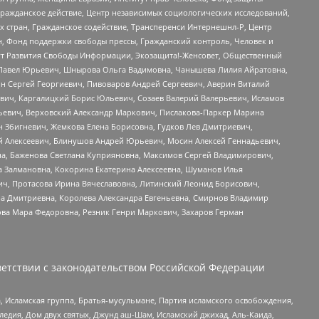
Гражданское действие, Центр независимых социологических исследований,
стран, Гражданское содействие, Трансперенси Интернешнл-Р, Центр
н, Фонд поддержки свободы прессы, Гражданский контроль, Человек и
тут Развития Свободы Информации, Экозащита!-Женсовет, Общественный
й Павел Юрьевич, Шнырова Ольга Вадимовна, Чанышева Лилия Айратовна,
ин Сергей Георгиевич, Пивоваров Андрей Сергеевич, Аверин Виталий
вич, Каргалицкий Борис Юльевич, Созаев Валерий Валерьевич, Исламов
льевич, Верховский Александр Маркович, Пислакова-Паркер Марина
н Збигневич, Жемкова Елена Борисовна, Гудков Лев Дмитриевич,
й Алексеевич, Блинушов Андрей Юрьевич, Мосин Алексей Геннадьевич,
а, Баженова Светлана Куприяновна, Максимов Сергей Владимирович,
а Залмановна, Кокорина Екатерина Алексеевна, Шуманов Илья
ч, Протасова Ирина Вячеславовна, Литинский Леонид Борисович,
а Дмитриевна, Королева Александра Евгеньевна, Смирнов Владимир
ова Мара Федоровна, Резник Генри Маркович, Захаров Герман
етствии с законодательством Российской Федерации
 Исламская группа, Братья-мусульмане, Партия исламского освобождения,
едия, Дом двух святых, Джунд аш-Шам, Исламский джихад, Аль-Каида,