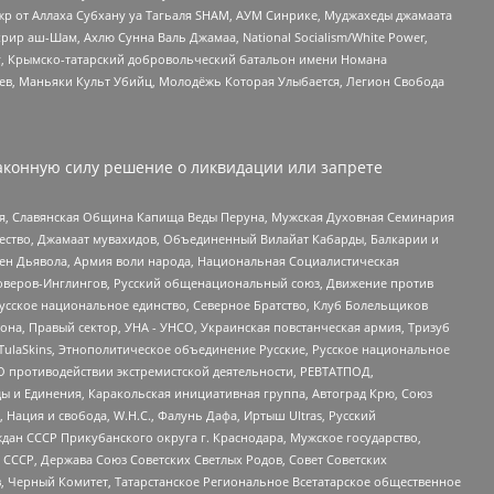
жр от Аллаха Субхану уа Тагьаля SHAM, АУМ Синрике, Муджахеды джамаата
рир аш-Шам, Ахлю Сунна Валь Джамаа, National Socialism/White Power,
рг, Крымско-татарский добровольческий батальон имени Номана
оев, Маньяки Культ Убийц, Молодёжь Которая Улыбается, Легион Свобода
аконную силу решение о ликвидации или запрете
ья, Славянская Община Капища Веды Перуна, Мужская Духовная Семинария
щество, Джамаат мувахидов, Объединенный Вилайат Кабарды, Балкарии и
ден Дьявола, Армия воли народа, Национальная Социалистическая
роверов-Инглингов, Русский общенациональный союз, Движение против
усское национальное единство, Северное Братство, Клуб Болельщиков
а, Правый сектор, УНА - УНСО, Украинская повстанческая армия, Тризуб
 TulaSkins, Этнополитическое объединение Русские, Русское национальное
О противодействии экстремистской деятельности, РЕВТАТПОД,
ы и Единения, Каракольская инициативная группа, Автоград Крю, Союз
 Нация и свобода, W.H.С., Фалунь Дафа, Иртыш Ultras, Русский
ан СССР Прикубанского округа г. Краснодара, Мужское государство,
СССР, Держава Союз Советских Светлых Родов, Совет Советских
в, Черный Комитет, Татарстанское Региональное Всетатарское общественное