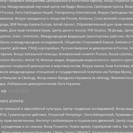
r, Институт правовой инициативы Центральной и Восточной Европы, Фонд Открытой Э
ты, Международный научный центр им Вудро Вильсона, Свободная пресса, Возро
России, Лига Свободных Наций, Transparеncy International, Форум Свободных Н
правления, Форум гражданского общества Россия, Беллона, Союз жителей острово
роды, BDR Novaja Gazeta-Europe, Алтай проект, Образовательный дом прав челов
еван, Дом прав человека Крым, Центр дикого лосося, TVR Studios, ТВ Дождь, Це
урятия, Uralic, UnKremlin, Международная федерация транспортных рабочих, Ист
ейских и международных исследований, Общество Сторожевой башни, Библии и тр
омитет действия, РЭНД корпорейшн, Русская Америка за демократию в России, Н
фалия, Фонд глобальной помощи, Антивоенный комитет России, Russie-Libertes, L
lection Monitor, Article 19, Мнение медиа, Федерация анархического черного кр
и гендерной демократии и миротворчества, Форум имени Льва Копелева, American C
г, Школа международных отношений и государственной политики им Питера Мунка
 Немцова за Свободу, Фонд имени Фридриха Науманна за свободу, Феминистско
медиа, Либерально-демократическая Лига Украины
 на
13.05.2024
ого агента:
р немецкой и европейской культуры, Центр гендерных исследований, Фонд защи
ЧА, Гуманитарное действие, Открытый Петербург, Лига Избирателей, Правовая 
иту прав заключенных, Институт глобализации и социальных движений, Центр 
ужденным и их семьям, Фонд Тольятти, Новое время, Серебряная тайга, Так-Так-
, Фонд имени Андрея Рылькова, Сфера, Центр СИБАЛЬТ, Уральская правозащитна