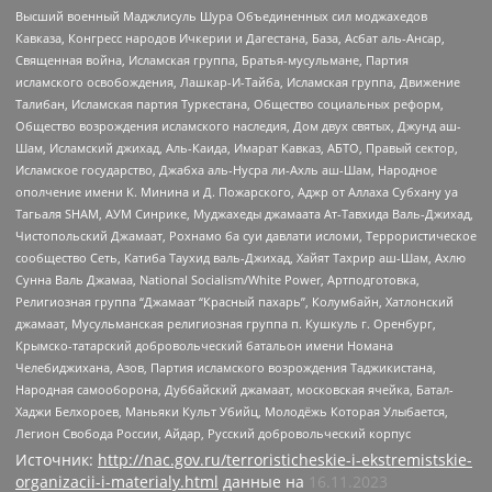
Высший военный Маджлисуль Шура Объединенных сил моджахедов
Кавказа, Конгресс народов Ичкерии и Дагестана, База, Асбат аль-Ансар,
Священная война, Исламская группа, Братья-мусульмане, Партия
исламского освобождения, Лашкар-И-Тайба, Исламская группа, Движение
Талибан, Исламская партия Туркестана, Общество социальных реформ,
Общество возрождения исламского наследия, Дом двух святых, Джунд аш-
Шам, Исламский джихад, Аль-Каида, Имарат Кавказ, АБТО, Правый сектор,
Исламское государство, Джабха аль-Нусра ли-Ахль аш-Шам, Народное
ополчение имени К. Минина и Д. Пожарского, Аджр от Аллаха Субхану уа
Тагьаля SHAM, АУМ Синрике, Муджахеды джамаата Ат-Тавхида Валь-Джихад,
Чистопольский Джамаат, Рохнамо ба суи давлати исломи, Террористическое
сообщество Сеть, Катиба Таухид валь-Джихад, Хайят Тахрир аш-Шам, Ахлю
Сунна Валь Джамаа, National Socialism/White Power, Артподготовка,
Религиозная группа “Джамаат “Красный пахарь”, Колумбайн, Хатлонский
джамаат, Мусульманская религиозная группа п. Кушкуль г. Оренбург,
Крымско-татарский добровольческий батальон имени Номана
Челебиджихана, Азов, Партия исламского возрождения Таджикистана,
Народная самооборона, Дуббайский джамаат, московская ячейка, Батал-
Хаджи Белхороев, Маньяки Культ Убийц, Молодёжь Которая Улыбается,
Легион Свобода России, Айдар, Русский добровольческий корпус
Источник:
http://nac.gov.ru/terroristicheskie-i-ekstremistskie-
organizacii-i-materialy.html
данные на
16.11.2023