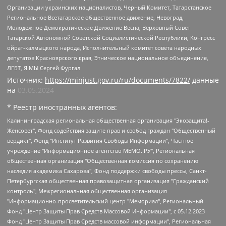
Организации украинских националистов, Черный Комитет, Татарстанское
Региональное Всетатарское общественное движение, Невоград,
Молодежное Демократическое Движение Весна, Верховный Совет
Татарской Автономной Советской Социалистической Республики, Конгресс
ойрат-калмыцкого народа, Исполнительный комитет совета народных
депутатов Красноярского края, Этническое национальное объединение,
ЛГБТ, Я.МЫ Сергей Фургал
Источник:
https://minjust.gov.ru/ru/documents/7822/
данные
на
03.05.2024
* Реестр иностранных агентов:
Калининградская региональная общественная организация "Экозащита!-Женсовет", Фонд содействия защите прав и свобод граждан "Общественный вердикт", Фонд "Институт Развития Свободы Информации", Частное учреждение "Информационное агентство МЕМО. РУ", Региональная общественная организация "Общественная комиссия по сохранению наследия академика Сахарова", Фонд поддержки свободы прессы, Санкт-Петербургская общественная правозащитная организация "Гражданский контроль", Межрегиональная общественная организация "Информационно-просветительский центр "Мемориал", Региональный Фонд "Центр Защиты Прав Средств Массовой Информации", с 05.12.2023 Фонд "Центр Защиты Прав Средств массовой информации", Региональная общественная благотворительная организация помощи беженцам и мигрантам "Гражданское содействие", Негосударственное образовательное учреждение дополнительного профессионального образования (повышение квалификации) специалистов "АКАДЕМИЯ ПО ПРАВАМ ЧЕЛОВЕКА", Свердловская региональная общественная организация "Сутяжник", Автономная некоммерческая организация "Центр независимых социологических исследований", Союз общественных объединений "Российский исследовательский центр по правам человека", Региональное общественное учреждение научно-информационный центр "МЕМОРИАЛ", Некоммерческая организация "Фонд защиты гласности", Автономная некоммерческая организация "Институт прав человека", Городская общественная организация "Екатеринбургское общество "МЕМОРИАЛ", Городская общественная организация "Рязанское историко-просветительское и правозащитное общество "Мемориал" (Рязанский Мемориал), Челябинский региональный орган общественной самодеятельности – женское общественное объединение "Женщины Евразии", Челябинский региональный орган общественной самодеятельности "Уральская правозащитная группа", Фонд содействия защите здоровья и социальной справедливости имени Андрея Рылькова, Автономная Некоммерческая Организация "Аналитический Центр Юрия Левады", Автономная некоммерческая организация социальной поддержки населения "Проект Апрель", Региональная общественная организация помощи женщинам и детям, находящимся в кризисной ситуации "Информационно-методический центр "Анна", Фонд содействия развитию массовых коммуникаций и правовому просвещению "Так-так-Так", Фонд содействия устойчивому развитию "Серебряная тайга", Свердловский региональный общественный фонд социальных проектов "Новое время", "Idel.Реалии", Кавказ.Реалии, Крым.Реалии, Телеканал Настоящее Время, Татаро-башкирская служба Радио Свобода (Azatliq Radiosi), Радио Свободная Европа/Радио Свобода (PCE/PC), "Сибирь.Реалии", "Фактограф", Благотворительный фонд помощи осужденным и их семьям, Автономная некоммерческая организация "Институт глобализации и социальных движений", Фонд "В защиту прав заключенных", Частное учреждение "Центр поддержки и содействия развитию средств массовой информации", Пензенский региональный общественный благотворительный фонд "Гражданский союз", "Север.Реалии", Некоммерческая организация Фонд "Правовая инициатива", Общество с ограниченной ответственностью "Радио Свободная Европа/Радио Свобода", Чешское информационное агентство "MEDIUM-ORIENT", Красноярская региональная общественная организация "Мы против СПИДа", Камалягин Денис Николаевич, Маркелов Сергей Евгеньевич, Пономарев Лев Александрович, Савицкая Людмила Алексеевна, Автономная некоммерческая организация "Центр по работе с проблемой насилия "НАСИЛИЮ.НЕТ", Межрегиональный профессиональный союз работников здравоохранения "Альянс врачей", Юридическое лицо, зарегистрированное в Латвийской Республике, SIA "Medusa Project" (регистрационный номер 40103797863, дата регистрации 10.06.2014), Некоммерческая организация "Фонд по борьбе с коррупцией", Автономная некоммерческая организация "Институт права и публичной политики", Баданин Роман Сергеевич, Гликин Максим Александрович, Железнова Мария Михайловна, Лукьянова Юлия Сергеевна, Маетная Елизавета Витальевна, Маняхин Петр Борисович, Чуракова Ольга Владимировна, Ярош Юлия Петровна, Юридическое лицо "The Insider SIA", зарегистрированное в Риге, Латвийская Республика (дата регистрации 26.06.2015), являющееся администратором доменного имени интернет-издания "The Insider SIA", https://theins.ru, Постернак Алексей Евгеньевич, Рубин Михаил Аркадьевич, Анин Роман Александрович, Юридическое лицо Istories fonds, зарегистрированное в Латвийской Республике (регистрационный номер 50008295751, дата регистрации 24.02.2020), Великовский Дмитрий Александрович, Долинина Ирина Николаевна, Мароховская Алеся Алексеевна, Шлейнов Роман Юрьевич, Шмагун Олеся Валентиновна, Общество с ограниченной ответственностью "Альтаир 2021", Общество с ограниченной ответственностью "Вега 2021", Общество с ограниченной ответственностью "Главный редактор 2021", Общество с ограниченной ответственностью "Ромашки монолит", Важенков Артем Валерьевич, Ивановская областная общественная организация "Центр гендерных исследований", Гурман Юрий Альбертович, Медиапроект "ОВД-Инфо", Егоров Владимир Владимирович, Жилинский Владимир Александрович, Общество с ограниченной ответственностью "ЗП", Иванова София Юрьевна, Карезина Инна Павловна, Кильтау Екатерина Викторовна, Петров Алексей Викторович, Пискунов Сергей Евгеньевич, Смирнов Сергей Сергеевич, Тихонов Михаил Сергеевич, Общество с ограниченной ответственностью "ЖУРНАЛИСТ-ИНОСТРАННЫЙ АГЕНТ", Арапова Галина Юрьевна, Вольтская Татьяна Анатольевна, Американская компания "Mason G.E.S. Anonymous Foundation" (США), являющаяся владельцем интернет-издания https://mnews.world/, Компания "Stichting Bellingcat", зарегистрированная в Нидерландах (дата регистрации 11.07.2018), Захаров Андрей Вячеславович, Клепиковская Екатерина Дмитриевна, Общество с ограниченной ответственностью "МЕМО", Перл Роман Александрович, Симонов Евгений Алексеевич, Соловьева Елена Анатольевна, Сотников Даниил Владимирович, Сурначева Елизавета Дмитриевна, Автономная некоммерческая организация по защите прав человека и информированию населения "Якутия – Наше Мнение", Общество с ограниченной ответственностью "Москоу диджитал медиа", с 26.01.2023 Общество с ограниченной ответственностью "Чайка Белые сады", Ветошкина Валерия Валерьевна, Заговора Максим Александрович, Межрегиональное общественное движение "Российская ЛГБТ - сеть", Оленичев Максим Владимирович, Павлов Иван Юрьевич, Скворцова Елена Сергеевна, Общество с ограниченной ответственностью "Как бы инагент", Кочетков Игорь Викторович, Общество с ограниченной ответственностью "Честные выборы", Еланчик Олег Александрович, Общество с ограниченной ответственностью "Нобелевский призыв", Гималова Регина Эмилевна, Григорьев Андрей Валерьевич, Григорьева Алина Александровна, Ассоциация по содействию защите прав призывников, альтернативнослужащих и военнослужащих "Правозащитная группа "Гражданин.Армия.Право", Хисамова Регина Фаритовна, Автономная некоммерческая организация по реализации социально-правовых программ "Лилит", Дальневосточное общественное движение "Маяк", Санкт-Петербургская ЛГБТ-инициативная группа "Выход", Инициативная группа ЛГБТ+ "Реверс", Алексеев Андрей Викторович, Бекбулатова Таисия Львовна, Беляев Иван Михайлович, Владыкина Елена Сергеевна, Гельман Марат Александрович, Никульшина Вероника Юрьевна, Толоконникова Надежда Андреевна, Шендерович Виктор Анатольевич, Общество с ограниченной ответственностью "Данное сообщение", Общество с ограниченной ответственностью Издательский дом "Новая глава", Айнбиндер Александра Александровна, Московский комьюнити-центр для ЛГБТ+инициатив, Благотворительный фонд развития филантропии, Deutsche Welle (Германия, Kurt-Schumacher-Strasse 3, 53113 Bonn), Борзунова Мария Михайловна, Воробьев Виктор Викторович, Голубева Анна Львовна, Константинова Алла Михайловна, Малкова Ирина Владимировна, Мурадов Мурад Абдулгалимович, Осетинская Елизавета Николаевна, Понасенков Евгений Николаевич, Ганапольский Матвей Юрьевич, Киселев Евгений Алексеевич, Борухович Ирина Григорьевна, Дремин Иван Тимофеевич, Дубровский Дмитрий Викторович, Красноярская региональная общественная организация поддержки и развития альтернативных образовательных технологий и межкультурных коммуникаций "ИНТЕРРА", Маяковская Екатерина Алексеевна, Фейгин Марк Захарович, Филимонов Андрей Викторович, Дзугкоева Регина Николаевна, Доброхотов Роман Александрович, Дудь Юрий Александрович, Елкин Сергей Владимирович, Кругликов Кирилл Игоревич, Сабунаева Мария Леонидовна, Семенов Алексей Владимирович, Шаинян Карен Багратович, Шульман Екатерина Михайловна, Асафьев Артур Валерьевич, Вахштайн Виктор Семенович, Венедиктов Алексей Алексеевич, Лушникова Екатерина Евгеньевна, Волков Леонид Михайлович, Невзоров Александр Глебович, Пархоменко Сергей Борисович, Сироткин Ярослав Николаевич, Кара-Мурза Владимир Владимирович, Баранова Наталья Владимировна, Гозман Леонид Яковлевич, Кагарлицкий Борис Юльевич, Климарев Михаил Валерьевич, Милов Владимир Станиславович, Автономная некоммерческая организация Краснодарский центр современного искусства "Типография", Моргенштерн Алишер Тагирович, Соболь Любовь Эдуардовна, Общество с ограниченной ответственностью "ЛИЗА НОРМ", Каспаров Гарри Кимович, Ходорковский Михаил Борисович, Общество с ограниченной ответственностью "Апрельские тезисы", Данилович Ирина Брониславовна, Кашин Олег Владимирович, Петров Николай Владимирович, Пивоваров Алексей Владимирович, Соколов Михаил Владимирович, Цветкова Юлия Владимировна, Чичваркин Евгений Александрович, Комитет против пыток/Команда против пыток, Общество с ограниченной ответственностью "Первый научный", Общество с ограниченной ответственностью "Вертолет и ко", Белоцерковская Вероника Борисовна, Кац Максим Евгеньевич, Лазарева Татьяна Юрьевна, Шаведдинов Руслан Табризович, Яшин Илья Валерьевич, Общество с ограниченной ответственностью "Иноагент ААВ", Алешковский Дмитрий Петрович, Альбац Евгения Марковна, Быков Дмитрий Львович, Галямина Юлия Евгеньевна, Лойко Сергей Леонидович, Мартынов Кирилл Константинович, Медведев Сергей Александрович, Крашенинников Федор Геннадиевич, Гордеева Катерина Вл