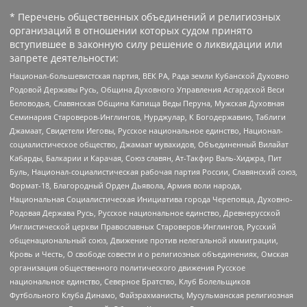
* Перечень общественных объединений и религиозных
организаций в отношении которых судом принято
вступившее в законную силу решение о ликвидации или
запрете деятельности:
Национал-большевистская партия, ВЕК РА, Рада земли Кубанской Духовно
Родовой Державы Русь, Община Духовного Управления Асгардской Веси
Беловодья, Славянская Община Капища Веды Перуна, Мужская Духовная
Семинария Староверов-Инглингов, Нурджулар, К Богодержавию, Таблиги
Джамаат, Свидетели Иеговы, Русское национальное единство, Национал-
социалистическое общество, Джамаат мувахидов, Объединенный Вилайат
Кабарды, Балкарии и Карачая, Союз славян, Ат-Такфир Валь-Хиджра, Пит
Буль, Национал-социалистическая рабочая партия России, Славянский союз,
Формат-18, Благородный Орден Дьявола, Армия воли народа,
Национальная Социалистическая Инициатива города Череповца, Духовно-
Родовая Держава Русь, Русское национальное единство, Древнерусской
Инглистической церкви Православных Староверов-Инглингов, Русский
общенациональный союз, Движение против нелегальной иммиграции,
Кровь и Честь, О свободе совести и о религиозных объединениях, Омская
организация общественного политического движения Русское
национальное единство, Северное Братство, Клуб Болельщиков
Футбольного Клуба Динамо, Файзрахманисты, Мусульманская религиозная