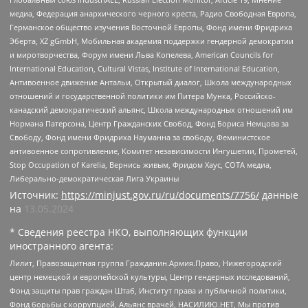
медиа, Федерация анархического черного креста, Радио Свободная Европа,
Германское общество изучения Восточной Европы, Фонд имени Фридриха
Эберта, XZ gGmbH, Мобильная академия поддержки гендерной демократии
и миротворчества, Форум имени Льва Копелева, American Councils for
International Education, Cultural Vistas, Institute of International Education,
Антивоенное движение Антальи, Открытый диалог, Школа международных
отношений и государственной политики им Питера Мунка, Российско-
канадский демократический альянс, Школа международных отношений им
Нормана Патерсона, Центр Гражданских Свобод, Фонд Бориса Немцова за
Свободу, Фонд имени Фридриха Науманна за свободу, Феминистское
антивоенное сопротивление, Комитет независимости Ингушетии, Прометей,
Stop Occupation of Karelia, Вернись живым, Фридом Хаус, СОТА медиа,
Либерально-демократическая Лига Украины
Источник:
https://minjust.gov.ru/ru/documents/7756/
данные
на
13.05.2024
* Сведения реестра НКО, выполняющих функции
иностранного агента:
Лилит, Правозащитная группа Гражданин.Армия.Право, Нижегородский
центр немецкой и европейской культуры, Центр гендерных исследований,
Фонд защиты прав граждан Штаб, Институт права и публичной политики,
Фонд борьбы с коррупцией, Альянс врачей, НАСИЛИЮ.НЕТ, Мы против