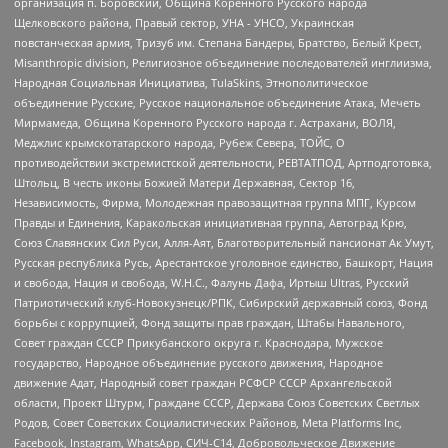
организация п. Боровский, Община Коренного Русского народа
Щелковского района, Правый сектор, УНА - УНСО, Украинская
повстанческая армия, Тризуб им. Степана Бандеры, Братство, Белый Крест,
Misanthropic division, Религиозное объединение последователей инглиизма,
Народная Социальная Инициатива, TulaSkins, Этнополитическое
объединение Русские, Русское национальное объединение Атака, Мечеть
Мирмамеда, Община Коренного Русского народа г. Астрахани, ВОЛЯ,
Меджлис крымскотатарского народа, Рубеж Севера, ТОЙС, О
противодействии экстремистской деятельности, РЕВТАТПОД, Артподготовка,
Штольц, В честь иконы Божией Матери Державная, Сектор 16,
Независимость, Фирма, Молодежная правозащитная группа МПГ, Курсом
Правды и Единения, Каракольская инициативная группа, Автоград Крю,
Союз Славянских Сил Руси, Алля-Аят, Благотворительный пансионат Ак Умут,
Русская республика Русь, Арестантское уголовное единство, Башкорт, Нация
и свобода, Нация и свобода, W.H.С., Фалунь Дафа, Иртыш Ultras, Русский
Патриотический клуб-Новокузнецк/РПК, Сибирский державный союз, Фонд
борьбы с коррупцией, Фонд защиты прав граждан, Штабы Навального,
Совет граждан СССР Прикубанского округа г. Краснодара, Мужское
государство, Народное объединение русского движения, Народное
движение Адат, Народный совет граждан РСФСР СССР Архангельской
области, Проект Штурм, Граждане СССР, Держава Союз Советских Светлых
Родов, Совет Советских Социалистических Районов, Meta Platforms Inc,
Facebook, Instagram, WhatsApp, СИЧ-С14, Добровольческое Движение