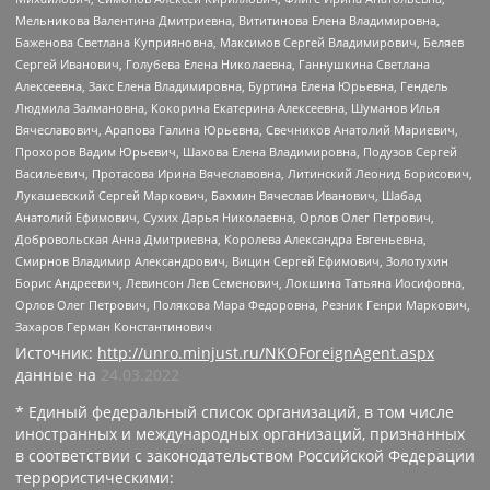
Мельникова Валентина Дмитриевна, Вититинова Елена Владимировна,
Баженова Светлана Куприяновна, Максимов Сергей Владимирович, Беляев
Сергей Иванович, Голубева Елена Николаевна, Ганнушкина Светлана
Алексеевна, Закс Елена Владимировна, Буртина Елена Юрьевна, Гендель
Людмила Залмановна, Кокорина Екатерина Алексеевна, Шуманов Илья
Вячеславович, Арапова Галина Юрьевна, Свечников Анатолий Мариевич,
Прохоров Вадим Юрьевич, Шахова Елена Владимировна, Подузов Сергей
Васильевич, Протасова Ирина Вячеславовна, Литинский Леонид Борисович,
Лукашевский Сергей Маркович, Бахмин Вячеслав Иванович, Шабад
Анатолий Ефимович, Сухих Дарья Николаевна, Орлов Олег Петрович,
Добровольская Анна Дмитриевна, Королева Александра Евгеньевна,
Смирнов Владимир Александрович, Вицин Сергей Ефимович, Золотухин
Борис Андреевич, Левинсон Лев Семенович, Локшина Татьяна Иосифовна,
Орлов Олег Петрович, Полякова Мара Федоровна, Резник Генри Маркович,
Захаров Герман Константинович
Источник:
http://unro.minjust.ru/NKOForeignAgent.aspx
данные на
24.03.2022
* Единый федеральный список организаций, в том числе
иностранных и международных организаций, признанных
в соответствии с законодательством Российской Федерации
террористическими: