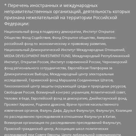
* Перечень иностранных и международных
неправительственных организаций, деятельность которых
признана нежелательной на территории Российской
Федерации:
Национальный фонд в поддержку демократии, Институт Открытое
Общество Фонд Содействия, Фонд Открытое общество, Американо-
российский фонд по экономическому и правовому развитию,
Национальный Демократический Институт Международных Отношений,
MEDIA DEVELOPMENT INVESTMENT FUND, Международный Республиканский
Институт, Открытая Россия, Институт современной России, Черноморский
фонд регионального сотрудничества, Европейская Платформа за
Демократические Выборы, Международный центр электоральных
исследований, Германский фонд Маршалла Соединенных Штатов,
Тихоокеанский центр защиты окружающей среды и природных ресурсов,
Свободная Россия, Всемирный конгресс украинцев, Атлантический совет,
Человек в беде, Европейский фонд за демократию, Джеймстаунский фонд,
Прожект Хармони, Родники дракона, Врачи против насильственного
извлечения органов, Фалунь Дафа, Друзья Фалуньгун, Фалуньгун, Коалиция
по расследованию преследования в отношении Фалуньгун в Китае,
Всемирная организация по расследованию преследований Фалуньгун,
Пражский гражданский центр, Ассоциация школ политических
исследований при Совете Европы, Центр либеральной современности,