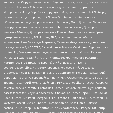
управления, Форум гражданского общества Россия, Беллона, Союз жителей
островов Тисима и Хабомаи, Съезд народных депутатов, Гринпис
Интернешнл, Фонд борьбы с коррупцией Инк, Завет церквей TCCN, Агора,
Всемирный фонд природы, BDR Novaja Gazeta-Europe, Алтай проект,
Образовательный дом прав человека Чернигов, Фонд Дом Прав Человека,
Белорусский дом прав человека имени Бориса Звозскова, Дом прав
человека Тбилиси, Дом прав человека Ереван, Дом прав человека Крым,
Центр дикого лосося, TVR Studios, ТВ Дождь, Центр европейских
исследований им Вилфрида Мартенса, Сетевое объединение журналистов
расследователей, АЛЛАТРА, За свободную Россию, Свободная Бурятия, Uralic,
UnKremlin, Международная федерация транспортных рабочих, ИстЧам
Финланд, Гудзоновский институт, Фонд Демократического Развития,
Комитет-2024, Центрально-Европейский университет, Центр
восточноевропейских и международных исследований, Общество
Сторожевой башни, Библии и трактатов Свидетелей Иеговы, Гражданский
Совет, Центр анализа европейской политики, Академическая сеть Восточная
Европа, Российский комитет действия, РЭНД корпорейшн, Русская Америка
за демократию в России, Настоящая Россия, Глобальная сеть журналистов-
расследователей, Служба поддержки, Свободная Россия Берлин, Свободная
Россия Северный Рейн-Вестфалия, Фонд глобальной помощи, Антивоенный
комитет России, Russie-Libertes, La Asocicion de Rusos Libres, Союз за
возвращение Северных территорий, Крымскотатарский Ресурсный Центр,
Глобальный союз IndustriALL, Russian Election Monitor, Article 19, Мнение