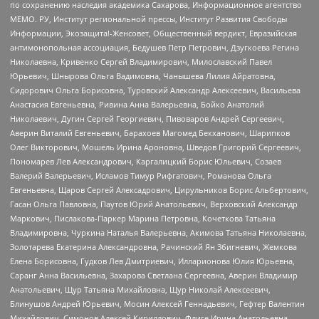
по сохранению наследия академика Сахарова, Информационное агентство
МЕМО. РУ, Институт региональной прессы, Институт Развития Свободы
Информации, Экозащита!-Женсовет, Общественный вердикт, Евразийская
антимонопольная ассоциация, Бедушев Петр Петрович, Дзугкоева Регина
Николаевна, Кривенко Сергей Владимирович, Милославский Павел
Юрьевич, Шнырова Ольга Вадимовна, Чанышева Лилия Айратовна,
Сидорович Ольга Борисовна, Туровский Александр Алексеевич, Васильева
Анастасия Евгеньевна, Ривина Анна Валерьевна, Бойко Анатолий
Николаевич, Дугин Сергей Георгиевич, Пивоваров Андрей Сергеевич,
Аверин Виталий Евгеньевич, Барахоев Магомед Бекханович, Шарипков
Олег Викторович, Мошель Ирина Ароновна, Шведов Григорий Сергеевич,
Пономарев Лев Александрович, Каргалицкий Борис Юльевич, Созаев
Валерий Валерьевич, Исламов Тимур Рифгатович, Романова Ольга
Евгеньевна, Щаров Сергей Алексадрович, Цирульников Борис Альбертович,
Гасан Ольга Павловна, Паутов Юрий Анатольевич, Верховский Александр
Маркович, Пислакова-Паркер Марина Петровна, Кочеткова Татьяна
Владимировна, Чуркина Наталья Валерьевна, Акимова Татьяна Николаевна,
Золотарева Екатерина Александровна, Рачинский Ян Збигневич, Жемкова
Елена Борисовна, Гудков Лев Дмитриевич, Илларионова Юлия Юрьевна,
Саранг Анна Васильевна, Захарова Светлана Сергеевна, Аверин Владимир
Анатольевич, Щур Татьяна Михайловна, Щур Николай Алексеевич,
Блинушов Андрей Юрьевич, Мосин Алексей Геннадьевич, Гефтер Валентин
Михайлович, Симонов Алексей Кириллович, Флиге Ирина Анатольевна,