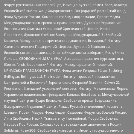
Форум русскоязычных европейцев, Немецко-русский обмен, Бард колледж,
Европейский выбор, Фонд Ходорковского, Оксфордский российский фонд,
Фонд Будущее России, Компания свободы информации, Проект Медиа,
Международное партнерство за права человека, Духовное Управление
Евангельских Христиан Украинской Христианской Церкви, Новое
Поколение, Духовное Учебное Заведение Международный Библейский
Колледж, Международное христианское движение, Всемирный Институт
Саентологических Предприятий, Церковь Духовной Технологии,
Европейская сеть организаций по наблюдению за выборами, Республика
Польша, СВОБОДНЫЙ ИДЕЛЬ-УРАЛ, Ассоциация развития журналистики,
IStories fonds, Королевский Институт Международных Отношений,
КРИМСЬКА ПРАВОЗАХИСНА ГРУПА, Фонд имени Генриха Бёлля, Stichting
Bellingcat, Bellingcat Ltd, The Insider, Институт правовой инициативы
Центральной и Восточной Европы, Фонд Открытой Эстонии, Calvert 22
Foundation, Канадский украинский конгресс, Институт Макдональда-Лорье,
Украинская национальная федерация Канады, Декабристы, Международный
научный центр им Вудро Вильсона, Свободная пресса, Возрождение,
Всеукраинский духовный центр , Риддл, Русский антивоенный комитет в
Швеции, Проект Медуза, Фонд Андрея Сахарова, Форум свободной России,
Лига Свободных Наций, Transparеncy International, Форум Свободных
Народов ПостРоссии, Солидарность с гражданским движением в России –
Solidarus, КрымSOS, Свободный университет, Институт государственного