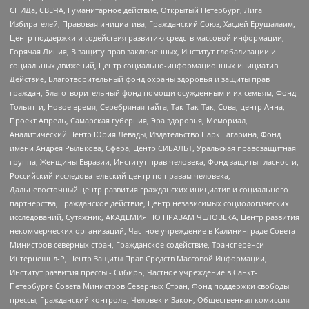
СПИДа, СВЕЧА, Гуманитарное действие, Открытый Петербург, Лига
Избирателей, Правовая инициатива, Гражданский Союз, Хасдей Ерушалаим,
Центр поддержки и содействия развитию средств массовой информации,
Горячая Линия, В защиту прав заключенных, Институт глобализации и
социальных движений, Центр социально-информационных инициатив
Действие, Благотворительный фонд охраны здоровья и защиты прав
граждан, Благотворительный фонд помощи осужденным и их семьям, Фонд
Тольятти, Новое время, Серебряная тайга, Так-Так-Так, Сова, центр Анна,
Проект Апрель, Самарская губерния, Эра здоровья, Мемориал,
Аналитический Центр Юрия Левады, Издательство Парк Гагарина, Фонд
имени Андрея Рылькова, Сфера, Центр СИБАЛЬТ, Уральская правозащитная
группа, Женщины Евразии, Институт прав человека, Фонд защиты гласности,
Российский исследовательский центр по правам человека,
Дальневосточный центр развития гражданских инициатив и социального
партнерства, Гражданское действие, Центр независимых социологических
исследований, Сутяжник, АКАДЕМИЯ ПО ПРАВАМ ЧЕЛОВЕКА, Центр развития
некоммерческих организаций, Частное учреждение в Калининграде Совета
Министров северных стран, Гражданское содействие, Трансперенси
Интернешнл-Р, Центр Защиты Прав Средств Массовой Информации,
Институт развития прессы - Сибирь, Частное учреждение в Санкт-
Петербурге Совета Министров Северных Стран, Фонд поддержки свободы
прессы, Гражданский контроль, Человек и Закон, Общественная комиссия